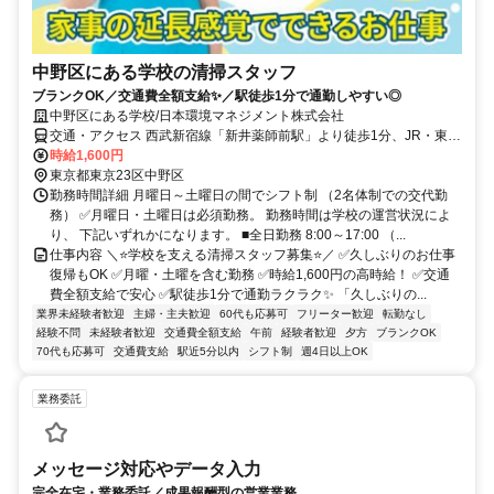
中野区にある学校の清掃スタッフ
ブランクOK／交通費全額支給✨／駅徒歩1分で通勤しやすい◎
中野区にある学校/日本環境マネジメント株式会社
交通・アクセス 西武新宿線「新井薬師前駅」より徒歩1分、JR・東京
メトロ東西線「中野駅」より徒歩17分、関東バス・国際興業バス（江
時給1,600円
古田・池袋行）「上高田中通り」下車すぐ
東京都東京23区中野区
勤務時間詳細 月曜日～土曜日の間でシフト制 （2名体制での交代勤
務） ✅月曜日・土曜日は必須勤務。 勤務時間は学校の運営状況によ
り、 下記いずれかになります。 ■全日勤務 8:00～17:00 （...
仕事内容 ＼⭐学校を支える清掃スタッフ募集⭐／ ✅久しぶりのお仕事
復帰もOK ✅月曜・土曜を含む勤務 ✅時給1,600円の高時給！ ✅交通
費全額支給で安心 ✅駅徒歩1分で通勤ラクラク✨ 「久しぶりの...
業界未経験者歓迎
主婦・主夫歓迎
60代も応募可
フリーター歓迎
転勤なし
経験不問
未経験者歓迎
交通費全額支給
午前
経験者歓迎
夕方
ブランクOK
70代も応募可
交通費支給
駅近5分以内
シフト制
週4日以上OK
業務委託
メッセージ対応やデータ入力
完全在宅・業務委託／成果報酬型の営業業務