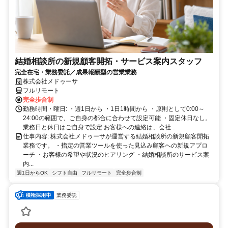
結婚相談所の新規顧客開拓・サービス案内スタッフ
完全在宅・業務委託／成果報酬型の営業業務
株式会社メドゥーサ
フルリモート
完全歩合制
勤務時間・曜日: ・週1日から ・1日1時間から ・原則として0:00～
24:00の範囲で、ご自身の都合に合わせて設定可能 ・固定休日なし。
業務日と休日はご自身で設定 お客様への連絡は、会社...
仕事内容: 株式会社メドゥーサが運営する結婚相談所の新規顧客開拓
業務です。 ・指定の営業ツールを使った見込み顧客への新規アプロ
ーチ ・お客様の希望や状況のヒアリング ・結婚相談所のサービス案
内...
週1日からOK
シフト自由
フルリモート
完全歩合制
業務委託