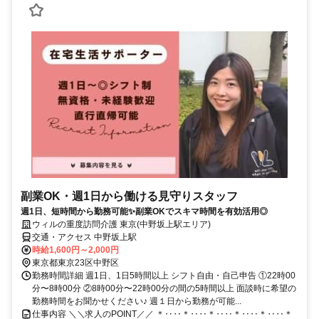
副業OK・週1日から働ける見守りスタッフ
週1日、短時間から勤務可能✨副業OKでスキマ時間を有効活用◎
ウィルの重度訪問介護 東京(中野坂上駅エリア)
交通・アクセス 中野坂上駅
時給1,600円～2,000円
東京都東京23区中野区
勤務時間詳細 週1日、1日5時間以上 シフト自由・自己申告 ①22時00
分〜8時00分 ②8時00分〜22時00分の間の5時間以上 面談時に希望の
勤務時間をお聞かせください♪ 週１日から勤務が可能...
仕事内容 ＼＼求人のPOINT／／ ＊‥‥＊‥‥＊‥‥＊‥‥＊‥‥＊