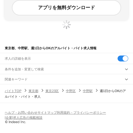
アプリを無料ダウンロード
東京都、中野駅、週1日からOKのアルバイト・バイト求人情報
求人の詳細を表示
条件を追加・変更して検索
市区町村を追加・変更
関連キーワード
完全在宅ワーク 全国
シール貼り 在宅
現在地周辺
ガチャガチャ
犬カフェ
東京都
駅を追加・変更
バイトTOP
東京都
東京23区
中野区
中野駅
週1日からOKのア
東京都
すべて
ルバイト・バイト・求人
東京23区
すべて
職種を追加・変更
JR東海道本線(東京～熱海)
千代田区
中央区
港区
新宿区
文京区
台東区
墨田区
江東区
品川区
目黒区
大田区
東京駅
新橋駅
品川駅
飲食・フードサービス
世田谷区
渋谷区
中野区
杉並区
豊島区
北区
荒川区
板橋区
練馬区
足立区
葛飾区
特徴を追加・変更
飲食・フードサービス
江戸川区
すべて
ヘルプ・お問い合わせ
サイトマップ
利用規約・プライバシーポリシー
JR山手線
ホールスタッフ
キッチンスタッフ
皿洗い・洗い場
精肉・鮮魚加工
給食調理
人気
[企業]求人広告の掲載相談
大崎駅
五反田駅
目黒駅
恵比寿駅
渋谷駅
原宿駅
代々木駅
新宿駅
新大久保駅
八王子市
立川市
武蔵野市
三鷹市
青梅市
府中市
昭島市
調布市
町田市
小金井市
雇用形態を追加・変更
パン屋（ベーカリー）
フードカウンター販売員
バー（BAR）・バーテンダー
日払いOK
高校生歓迎
学生歓迎
深夜の仕事
髪型・髪色自由
ひげOK
ネイルOK
高田馬場駅
目白駅
池袋駅
大塚駅
巣鴨駅
駒込駅
田端駅
西日暮里駅
日暮里駅
鶯谷駅
小平市
日野市
東村山市
国分寺市
国立市
福生市
狛江市
東大和市
清瀬市
飲食店補助（開店・閉店準備）
飲食店（店長・マネージャー）
ピアスOK
アルバイト・パート
履歴書不要
オープニングスタッフ
留学生・外国人活躍中
上野駅
御徒町駅
秋葉原駅
神田駅
東京駅
有楽町駅
新橋駅
浜松町駅
田町駅
東久留米市
武蔵村山市
多摩市
稲城市
羽村市
あきる野市
西東京市
大島町
利島村
都道府県を変更
営業・販売
勤務期間
正社員
高輪ゲートウェイ駅
品川駅