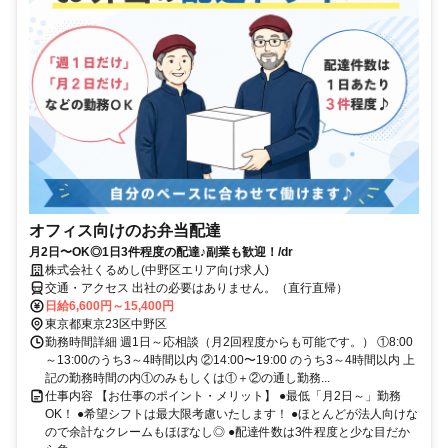
オフィス向けのお弁当配達
月2日〜OK◎1日3件程度の配達♪副業も歓迎！/dr
株式会社くるめし(中野区エリア向け求人)
交通・アクセス 出社の必要はありません。（直行直帰）
日給6,600円～15,400円
東京都東京23区中野区
勤務時間詳細 週1日～応相談（月2回程度からも可能です。） ①8:00
～13:00のうち3～4時間以内 ②14:00〜19:00 のうち3～4時間以内 上
記の勤務時間の内①のみもしくは①＋②の通し勤務...
仕事内容 【お仕事のポイント・メリット】 ●最低「月2日～」勤務
OK！ ●希望シフトは最大限考慮いたします！ ●ほとんどが法人向けな
ので余計なクレームもほぼなし◎ ●配達件数は3件程度と少な目だか