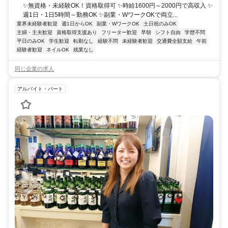
✨無資格・未経験OK！資格取得可 ✨時給1600円～2000円で高収入 ✨
週1日・1日5時間～勤務OK ✨副業・WワークOKで両立...
業界未経験者歓迎
週1日からOK
副業・WワークOK
土日祝のみOK
主婦・主夫歓迎
資格取得支援あり
フリーター歓迎
早朝
シフト自由
学歴不問
平日のみOK
学生歓迎
転勤なし
経験不問
未経験者歓迎
交通費全額支給
午前
経験者歓迎
ネイルOK
残業なし
同じ企業の求人
アルバイト・パート