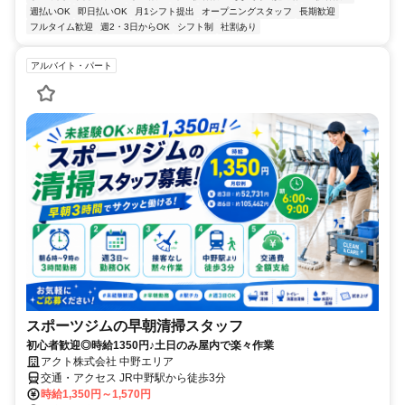
週払いOK
即日払いOK
月1シフト提出
オープニングスタッフ
長期歓迎
フルタイム歓迎
週2・3日からOK
シフト制
社割あり
アルバイト・パート
スポーツジムの早朝清掃スタッフ
初心者歓迎◎時給1350円♪土日のみ屋内で楽々作業
アクト株式会社 中野エリア
交通・アクセス JR中野駅から徒歩3分
時給1,350円～1,570円