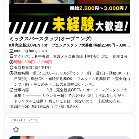
ミックスバースタッフ(オープニング)
8月完全新規OPEN！オープニングスタッフ大募集♪時給2,500円～3,000
円＆全額日払いOK！週1日・1日3時間～勤務OK◎
morning bar golazo
アクセス: ＪＲ中央線、東京メトロ東西線【中野駅】北口 徒歩２分
時給2,500円～3,000円
東京都東京23区中野区
勤務時間・曜日: 11:00～23:00の間でシフト制 ・週1日～勤務OK ・1
日3時間～勤務OK ・短時間勤務OK ・フルタイム勤務歓迎 ・完全自由
シフト制 ・平日のみ・土日のみ勤務OK ・レギ...
仕事内容: ―――― 8月に完全新規OPEN！ オープニングスタッフ大
募集！ ―――― カウンター越しでお客様と 楽しく会話をしながら、
ドリンクをご提供！ 難しいことは一切ないので、 未経験の方も...
週1日からOK
駅近5分以内
シフト制
昇給あり
アルバイト・パート