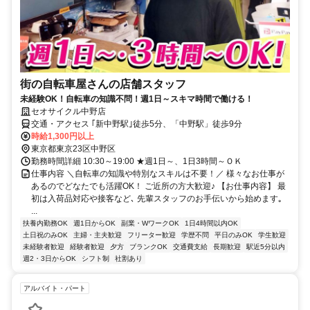
街の自転車屋さんの店舗スタッフ
未経験OK！自転車の知識不問！週1日～スキマ時間で働ける！
セオサイクル中野店
交通・アクセス ｢新中野駅｣徒歩5分、「中野駅」徒歩9分
時給1,300円以上
東京都東京23区中野区
勤務時間詳細 10:30～19:00 ★週1日～、1日3時間～ＯＫ
仕事内容 ＼自転車の知識や特別なスキルは不要！／ 様々なお仕事が
あるのでどなたでも活躍OK！ ご近所の方大歓迎♪ 【お仕事内容】 最
初は入荷品対応や接客など､ 先輩スタッフのお手伝いから始めます｡
...
扶養内勤務OK
週1日からOK
副業・WワークOK
1日4時間以内OK
土日祝のみOK
主婦・主夫歓迎
フリーター歓迎
学歴不問
平日のみOK
学生歓迎
未経験者歓迎
経験者歓迎
夕方
ブランクOK
交通費支給
長期歓迎
駅近5分以内
週2・3日からOK
シフト制
社割あり
アルバイト・パート