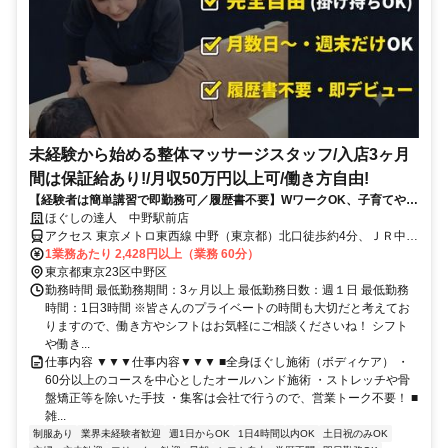
未経験から始める整体マッサージスタッフ/入店3ヶ月
間は保証給あり!/月収50万円以上可/働き方自由!
【経験者は簡単講習で即勤務可／履歴書不要】WワークOK、子育てや介
護、他の仕事をしながら自分に合った働き方をしている方が活躍中
ほぐしの達人 中野駅前店
アクセス 東京メトロ東西線 中野（東京都）北口徒歩約4分、ＪＲ中央
本線 中野（東京都）北口徒歩約4分、西武新宿線/西武拝島線 新井薬
1業務あたり 2,428円以上（業務 60分）
師前南口徒歩約15分 中野駅北口徒歩2分
東京都東京23区中野区
勤務時間 最低勤務期間：3ヶ月以上 最低勤務日数：週１日 最低勤務
時間：1日3時間 ※皆さんのプライベートの時間も大切だと考えてお
りますので、働き方やシフトはお気軽にご相談くださいね！ シフト
や働き...
仕事内容 ▼▼▼仕事内容▼▼▼ ■全身ほぐし施術（ボディケア） ・
60分以上のコースを中心としたオールハンド施術 ・ストレッチや骨
盤矯正等を除いた手技 ・集客は会社で行うので、営業トーク不要！ ■
雑...
制服あり
業界未経験者歓迎
週1日からOK
1日4時間以内OK
土日祝のみOK