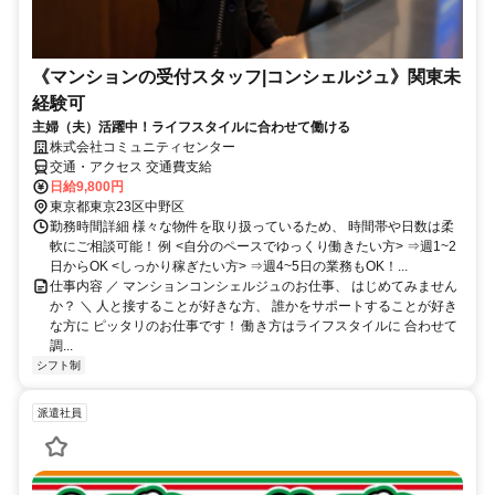
《マンションの受付スタッフ|コンシェルジュ》関東未
経験可
主婦（夫）活躍中！ライフスタイルに合わせて働ける
株式会社コミュニティセンター
交通・アクセス 交通費支給
日給9,800円
東京都東京23区中野区
勤務時間詳細 様々な物件を取り扱っているため、 時間帯や日数は柔
軟にご相談可能！ 例 <自分のペースでゆっくり働きたい方> ⇒週1~2
日からOK <しっかり稼ぎたい方> ⇒週4~5日の業務もOK！...
仕事内容 ／ マンションコンシェルジュのお仕事、 はじめてみません
か？ ＼ 人と接することが好きな方、 誰かをサポートすることが好き
な方に ピッタリのお仕事です！ 働き方はライフスタイルに 合わせて
調...
シフト制
派遣社員