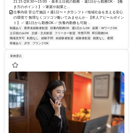
21:15 ②8:30〜15:00 ・基本土日祝の勤務 ・週1日から勤務OK - 【働
き方のポイント】 ✅家庭や副業と...
仕事内容 官公庁施設 × 週1日〜 × 夕方シフト / 地域社会を支える安心
の環境で 無理なくコツコツ働いてみませんか - 【求人アピールポイン
ト】 ✅ 週1日から勤務OK ✅ 扶養内勤務も可能 ...
制服あり
業界未経験者歓迎
扶養内勤務OK
週1日からOK
副業・WワークOK
土日祝のみOK
主婦・主夫歓迎
フリーター歓迎
学歴不問
即日勤務OK
職場見学可
転勤なし
経験不問
未経験者歓迎
経験者歓迎
残業なし
夜間
研修あり
夕方
ブランクOK
業務委託