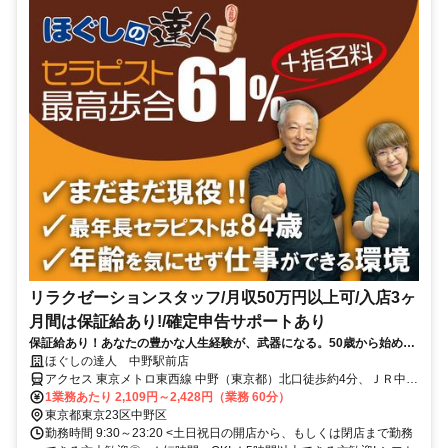
リラクゼーションスタッフ/月収50万円以上可/入店3ヶ
月間は保証給あり!/確定申告サポートあり
保証給あり！あなたの豊かな人生経験が、武器になる。50歳から始め
る、一生モノの癒やしの技術。
ほぐしの達人 中野駅前店
アクセス 東京メトロ東西線 中野（東京都）北口徒歩約4分、ＪＲ中央
本線 中野（東京都）北口徒歩約4分、西武新宿線/西武拝島線 新井薬
1業務あたり 2,109円～2,428円（業務 60分）
師前南口徒歩約15分 中野駅北口徒歩2分
東京都東京23区中野区
勤務時間 9:30～23:20 <土日祝日の開店から、もしくは閉店まで勤務