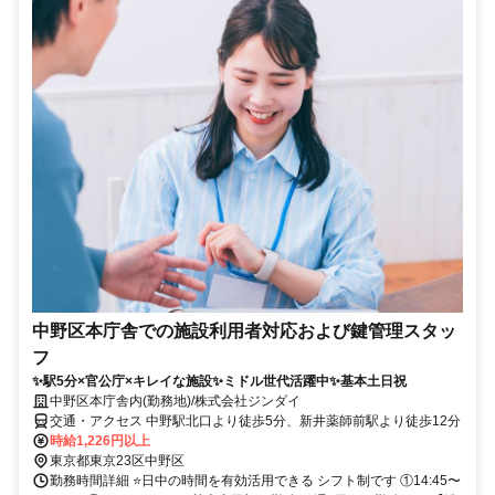
中野区本庁舎での施設利用者対応および鍵管理スタッ
フ
✨駅5分×官公庁×キレイな施設✨ミドル世代活躍中✨基本土日祝
中野区本庁舎内(勤務地)/株式会社ジンダイ
交通・アクセス 中野駅北口より徒歩5分、新井薬師前駅より徒歩12分
時給1,226円以上
東京都東京23区中野区
勤務時間詳細 ⭐日中の時間を有効活用できる シフト制です ①14:45〜