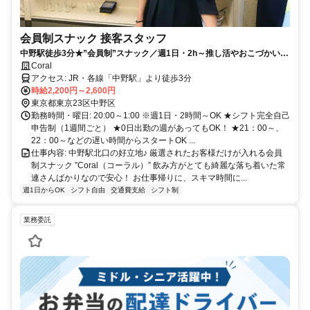
会員制スナック 接客スタッフ
中野駅徒歩3分★”会員制”スナック／週1日・2h～推し活やおこづかいの
収入UPに
Coral
アクセス: JR・各線「中野駅」より徒歩3分
時給2,200円～2,600円
東京都東京23区中野区
勤務時間・曜日: 20:00～1:00 ※週1日・2時間～OK ★シフト完全自己
申告制（1週間ごと） ★0日出勤の週があってもOK！ ★21：00～、
22：00～などの遅い時間からスタートOK ...
仕事内容: 中野駅北口の好立地♪ 厳選されたお客様だけが入れる会員
制スナック ”Coral（コーラル）” 飲み方がとても綺麗な落ち着いた常
連さんばかりなので安心！ お仕事帰りに、スキマ時間に...
週1日からOK
シフト自由
交通費支給
シフト制
業務委託