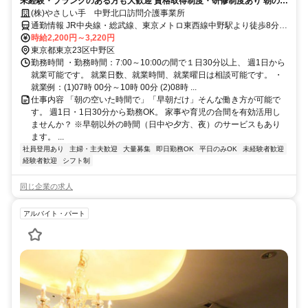
未経験・ブランクのある方も大歓迎 資格取得制度・研修制度あり 朝の空
いた時間で働けます
(株)やさしい手 中野北口訪問介護事業所
通勤情報 JR中央線・総武線、東京メトロ東西線中野駅より徒歩8分、
西武新宿線沼袋駅から徒歩15分
時給2,200円～3,220円
東京都東京23区中野区
勤務時間 ・勤務時間：7:00～10:00の間で１日30分以上、 週1日から
就業可能です。 就業日数、就業時間、就業曜日は相談可能です。 ・
就業例：(1)07時 00分～10時 00分 (2)08時 ...
仕事内容 「朝の空いた時間で」「早朝だけ」そんな働き方が可能で
す。 週1日・1日30分から勤務OK。 家事や育児の合間を有効活用し
ませんか？ ※早朝以外の時間（日中や夕方、夜）のサービスもあり
ます。 ...
社員登用あり
主婦・主夫歓迎
大量募集
即日勤務OK
平日のみOK
未経験者歓迎
経験者歓迎
シフト制
同じ企業の求人
アルバイト・パート