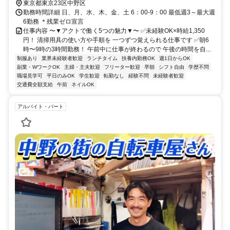
東京都東京23区中野区
勤務時間詳細 日、月、水、木、金、土 6：00-9：00 最低週3～最大週
6勤務 ＊残業ゼロ宣言
仕事内容 〜▼アクトで働く5つの魅力▼〜 ✅未経験OK×時給1,350
円！ 清掃用具の使い方や手順を 一つずつ覚えられる仕事です ✅朝6
時〜9時の3時間勤務！ 午前中に仕事が終わるので 午後の時間を自...
制服あり
業界未経験者歓迎
ランチタイム
扶養内勤務OK
週1日からOK
副業・WワークOK
主婦・主夫歓迎
フリーター歓迎
早朝
シフト自由
学歴不問
職場見学可
平日のみOK
学生歓迎
転勤なし
経験不問
未経験者歓迎
交通費全額支給
午前
ネイルOK
アルバイト・パート