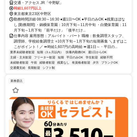
交通・アクセス JR「中野駅」
時給1,607円以上
東京都東京23区中野区
勤務時間詳細 08:30～16:30 ●週1日〜OK ●平日のみOK ●残業ほぼな
し [勤務期間] ・鍋横保育園：10月下旬～11月中旬 ・白鷺保育園：11
月下旬～1月下旬 「前半だけ」「後半だけ...
仕事内容 雇用形態：アルバイト・パート 職種：飲食調理スタッフ、
調理師、学校給食調理士 ⭐10月下旬～1月下旬の短期募集 ＼まずはこ
こがポイント！／ ⏩時給1,607円の高時給 ⏩週1日～・平日の...
業界未経験者歓迎
短期（3ヵ月以内）
扶養内勤務OK
週1日からOK
主婦・主夫歓迎
フリーター歓迎
短期
平日のみOK
学生歓迎
経験不問
未経験者歓迎
午前
経験者歓迎
残業なし
有資格者歓迎
夕方
ブランクOK
交通費支給
長期歓迎
シフト制
業務委託