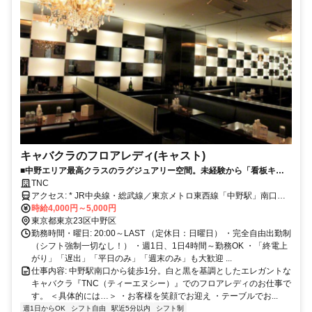
キャバクラのフロアレディ(キャスト)
■中野エリア最高クラスのラグジュアリー空間。未経験から「看板キャ
スト」になれる手厚いサポートあり！ 有名人やエリート層も来店する客
TNC
層抜群の『TNC』で、安心・安全に高収入を叶えませんか？
アクセス: * JR中央線・総武線／東京メトロ東西線「中野駅」南口よ
り徒歩1分！ ★ここがポイント！★ * 圧倒的な駅チカ！ 駅からすぐな
時給4,000円～5,000円
ので、雨の日やヒールでの出勤もラクラクです♪ * 都心からのアクセ
東京都東京23区中野区
ス抜群！ 新宿駅や吉祥寺駅からも電車で1本（約5分）で通えます。 *
勤務時間・曜日: 20:00～LAST （定休日：日曜日） ・完全自由出勤制
退勤後は無料の「送り」あり！ 終電を逃してしまっても、お店の専
（シフト強制一切なし！） ・週1日、1日4時間～勤務OK ・「終電上
用車でご自宅の近くまで安全にお送りします。深夜の帰り道も安心・
がり」「遅出」「平日のみ」「週末のみ」も大歓迎 ...
快適です◎（遠方の方もご相談に乗ります！）
仕事内容: 中野駅南口から徒歩1分。白と黒を基調としたエレガントな
キャバクラ『TNC（ティーエヌシー）』でのフロアレディのお仕事で
す。 ＜具体的には…＞ ・お客様を笑顔でお迎え ・テーブルでお...
週1日からOK
シフト自由
駅近5分以内
シフト制