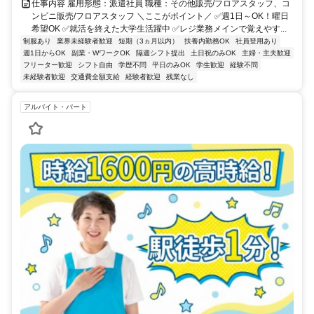
仕事内容 雇用形態：派遣社員 職種：その他販売/フロアスタッフ、コ
ンビニ販売/フロアスタッフ ＼ここがポイント／ ✅週1日～OK！曜日
希望OK ✅就活を終えた大学生活躍中 ✅レジ業務メインで覚えやす...
制服あり
業界未経験者歓迎
短期（3ヵ月以内）
扶養内勤務OK
社員登用あり
週1日からOK
副業・WワークOK
隔週シフト提出
土日祝のみOK
主婦・主夫歓迎
フリーター歓迎
シフト自由
学歴不問
平日のみOK
学生歓迎
経験不問
未経験者歓迎
交通費全額支給
経験者歓迎
残業なし
アルバイト・パート