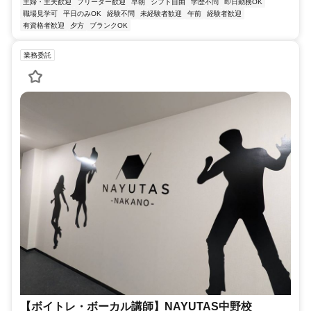
主婦・主夫歓迎
フリーター歓迎
早朝
シフト自由
学歴不問
即日勤務OK
職場見学可
平日のみOK
経験不問
未経験者歓迎
午前
経験者歓迎
有資格者歓迎
夕方
ブランクOK
業務委託
【ボイトレ・ボーカル講師】NAYUTAS中野校