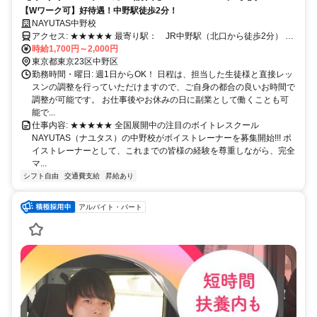
【Wワーク可】好待遇！中野駅徒歩2分！
NAYUTAS中野校
アクセス: ★★★★★ 最寄り駅： JR中野駅（北口から徒歩2分） 東
西線 中野駅（北口から徒歩2分） 線路沿い。ビルの上にある
時給1,700円～2,000円
「NAYUTAS中野校」の大きな看板が目印
東京都東京23区中野区
勤務時間・曜日: 週1日からOK！ 日程は、担当した生徒様と直接レッ
スンの調整を行っていただけますので、ご自身の都合の良いお時間で
調整が可能です。 お仕事後やお休みの日に副業として働くことも可
能で...
仕事内容: ★★★★★ 全国展開中の注目のボイトレスクール
NAYUTAS（ナユタス）の中野校がボイストレーナーを募集開始!!! ボ
イストレーナーとして、これまでの皆様の経験を尊重しながら、完全
マ...
シフト自由
交通費支給
昇給あり
アルバイト・パート