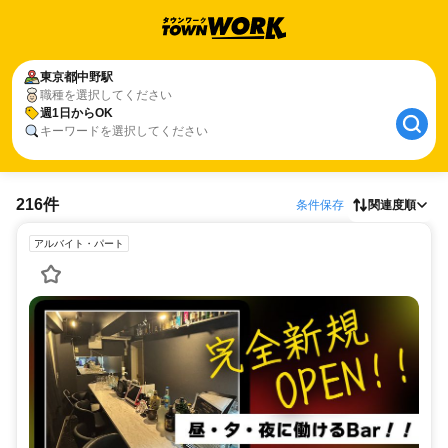
東京都
中野駅
職種を選択してください
週1日からOK
キーワードを選択してください
216件
条件保存
関連度順
アルバイト・パート