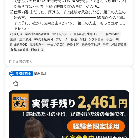
できる方大歓迎◎> ★短時間～OK! ★5時間以上できる方歓迎! シフト
や働き方は応相談! ※終了時間や開始時間、その他...
仕事内容 まだまだ、輝ける。その経験が武器になる、第二の人生の
始め方。 ━━━━━━━━━━━━━━━━━━ 50歳からの挑戦。
その手に、確かな技術と生きがいを。 第二の人生、もっと豊かにし
ませんか...
制服あり
業界未経験者歓迎
週1日からOK
1日4時間以内OK
土日祝のみOK
主婦・主夫歓迎
60代も応募可
フリーター歓迎
早朝
シフト自由
学歴不問
即日勤務OK
職場見学可
平日のみOK
経験不問
未経験者歓迎
午前
経験者歓迎
有資格者歓迎
研修あり
同じ企業の求人
業務委託