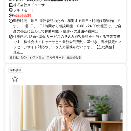
株式会社メドゥーサ
フルリモート
完全歩合制
勤務時間・曜日: 業務委託のため、稼働する曜日・時間は原則自由で
す。 ・週1日、1日1時間から相談可能 ・0:00～24:00の範囲で、ご自
身の都合に合わせて稼働可能 ・顧客への連絡や案内は、...
仕事内容: 結婚相談所サービスの見込み顧客獲得を担当する営業業務
です。株式会社メドゥーサとの業務委託契約に基づき、当社指定のメ
ッセージサイト対応やデータ入力業務を行います。 【主な業務】 ・
見込...
週1日からOK
シフト自由
フルリモート
完全歩合制
業務委託