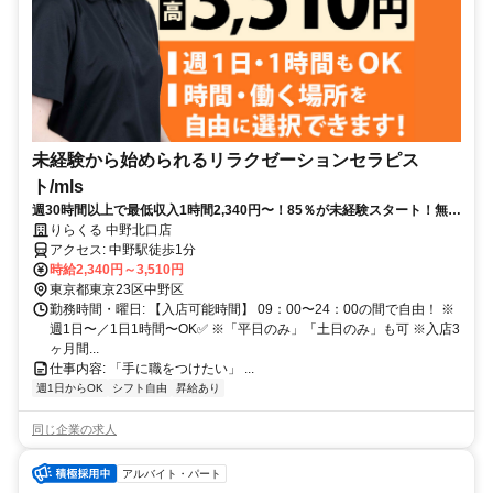
未経験から始められるリラクゼーションセラピス
ト/mls
週30時間以上で最低収入1時間2,340円〜！85％が未経験スタート！無料
トレで一生モノの技術を習得✅好きな時間に収入を得られます⏰【東京
りらくる 中野北口店
都中野区中野】
アクセス: 中野駅徒歩1分
時給2,340円～3,510円
東京都東京23区中野区
勤務時間・曜日: 【入店可能時間】 09：00〜24：00の間で自由！ ※
週1日〜／1日1時間〜OK✅ ※「平日のみ」「土日のみ」も可 ※入店3
ヶ月間...
仕事内容: 「手に職をつけたい」 ...
週1日からOK
シフト自由
昇給あり
同じ企業の求人
アルバイト・パート