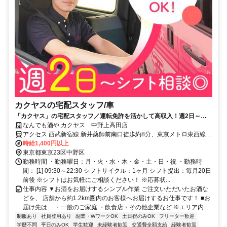
カクヤスの宅配スタッフ/車
「カクヤス」の宅配スタッフ／運転免許を活かして高収入！週2日～、
シフト自由◎
なんでも酒や カクヤス 中野上高田店
アクセス 西武新宿線 新井薬師前南口徒歩約8分、東京メトロ東西線/
ＪＲ中央本線 落合（東京都）1番口徒歩約14分、東京メトロ東西線
時給1,400円以上
中野（東京都）北口徒歩約14分 ※マイカー（車・バイク）通勤不可
東京都東京23区中野区
勤務時間 ・勤務曜日：月・火・水・木・金・土・日・祝 ・勤務時
間： [1] 09:30～22:30 シフトサイクル：1ヶ月 シフト提出：毎月20日
前後 ※シフトはお気軽にご相談ください！ ※応募状...
仕事内容 ▼お酒をお届けするシンプル作業 ご注文いただいたお酒な
どを、 店舗から約1.2km圏内のお客様へお届けするお仕事です！ ■お
届け先は… ・一般のご家庭 ・飲食店・その他企業など ※エリア内...
制服あり
社員登用あり
副業・WワークOK
土日祝のみOK
フリーター歓迎
学歴不問
平日のみOK
学生歓迎
未経験者歓迎
交通費全額支給
経験者歓迎