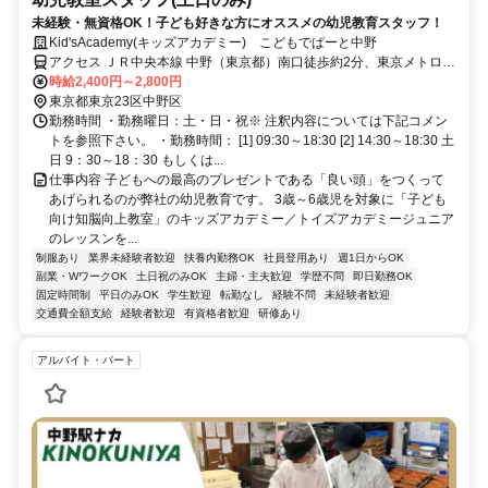
未経験・無資格OK！子ども好きな方にオススメの幼児教育スタッフ！
Kid'sAcademy(キッズアカデミー) こどもでぱーと中野
アクセス ＪＲ中央本線 中野（東京都）南口徒歩約2分、東京メトロ東
西線 中野（東京都）南口徒歩約2分、東京メトロ丸ノ内線 新中野4番
時給2,400円～2,800円
口徒歩約12分
東京都東京23区中野区
勤務時間 ・勤務曜日：土・日・祝※ 注釈内容については下記コメン
トを参照下さい。 ・勤務時間： [1] 09:30～18:30 [2] 14:30～18:30 土
日 9：30～18：30 もしくは...
仕事内容 子どもへの最高のプレゼントである「良い頭」をつくって
あげられるのが弊社の幼児教育です。 3歳～6歳児を対象に「子ども
向け知脳向上教室」のキッズアカデミー／トイズアカデミージュニア
のレッスンを...
制服あり
業界未経験者歓迎
扶養内勤務OK
社員登用あり
週1日からOK
副業・WワークOK
土日祝のみOK
主婦・主夫歓迎
学歴不問
即日勤務OK
固定時間制
平日のみOK
学生歓迎
転勤なし
経験不問
未経験者歓迎
交通費全額支給
経験者歓迎
有資格者歓迎
研修あり
アルバイト・パート