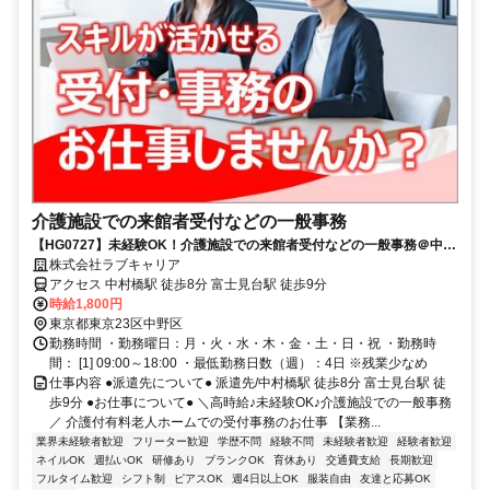
介護施設での来館者受付などの一般事務
【HG0727】未経験OK！介護施設での来館者受付などの一般事務＠中野
区/セントラルオフィス
株式会社ラブキャリア
アクセス 中村橋駅 徒歩8分 富士見台駅 徒歩9分
時給1,800円
東京都東京23区中野区
勤務時間 ・勤務曜日：月・火・水・木・金・土・日・祝 ・勤務時
間： [1] 09:00～18:00 ・最低勤務日数（週）：4日 ※残業少なめ
仕事内容 ●派遣先について● 派遣先/中村橋駅 徒歩8分 富士見台駅 徒
歩9分 ●お仕事について● ＼高時給♪未経験OK♪介護施設での一般事務
／ 介護付有料老人ホームでの受付事務のお仕事 【業務...
業界未経験者歓迎
フリーター歓迎
学歴不問
経験不問
未経験者歓迎
経験者歓迎
ネイルOK
週払いOK
研修あり
ブランクOK
育休あり
交通費支給
長期歓迎
フルタイム歓迎
シフト制
ピアスOK
週4日以上OK
服装自由
友達と応募OK