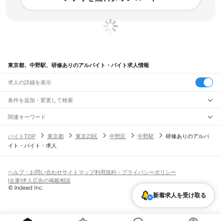
東京都、中野駅、研修ありのアルバイト・バイト求人情報
求人の詳細を表示
条件を追加・変更して検索
市区町村を追加・変更
関連キーワード
完全在宅ワーク 全国
シール貼り 在宅
現在地周辺
ガチャガチャ
犬カフェ
東京都
駅を追加・変更
バイトTOP
東京都
東京23区
中野区
中野駅
研修ありのアルバ
東京都
すべて
イト・バイト・求人
東京23区
すべて
職種を追加・変更
JR東海道本線(東京～熱海)
千代田区
中央区
港区
新宿区
文京区
台東区
墨田区
江東区
品川区
目黒区
大田区
東京駅
新橋駅
品川駅
飲食・フードサービス
世田谷区
渋谷区
中野区
杉並区
豊島区
北区
荒川区
板橋区
練馬区
足立区
葛飾区
特徴を追加・変更
飲食・フードサービス
江戸川区
すべて
ヘルプ・お問い合わせ
サイトマップ
利用規約・プライバシーポリシー
JR山手線
ホールスタッフ
キッチンスタッフ
皿洗い・洗い場
精肉・鮮魚加工
給食調理
人気
[企業]求人広告の掲載相談
大崎駅
五反田駅
目黒駅
恵比寿駅
渋谷駅
原宿駅
代々木駅
新宿駅
新大久保駅
八王子市
立川市
武蔵野市
三鷹市
青梅市
府中市
昭島市
調布市
町田市
小金井市
雇用形態を追加・変更
パン屋（ベーカリー）
フードカウンター販売員
バー（BAR）・バーテンダー
日払いOK
高校生歓迎
学生歓迎
深夜の仕事
髪型・髪色自由
ひげOK
ネイルOK
高田馬場駅
目白駅
池袋駅
大塚駅
巣鴨駅
駒込駅
田端駅
西日暮里駅
日暮里駅
鶯谷駅
小平市
日野市
東村山市
国分寺市
国立市
福生市
狛江市
東大和市
清瀬市
新着求人を受け取る
飲食店補助（開店・閉店準備）
飲食店（店長・マネージャー）
ピアスOK
アルバイト・パート
履歴書不要
オープニングスタッフ
留学生・外国人活躍中
上野駅
御徒町駅
秋葉原駅
神田駅
東京駅
有楽町駅
新橋駅
浜松町駅
田町駅
東久留米市
武蔵村山市
多摩市
稲城市
羽村市
あきる野市
西東京市
大島町
利島村
都道府県を変更
営業・販売
勤務期間
正社員
高輪ゲートウェイ駅
品川駅
新島村
神津島村
三宅村
御蔵島村
八丈町
青ヶ島村
小笠原村
西多摩郡
営業・販売
すべて
短期
契約社員
単発・1日OK
長期
期間限定（春夏冬休み等）
JR南武線
営業
テレフォンアポインター（テレアポ）
ルートセールス
コンビニ