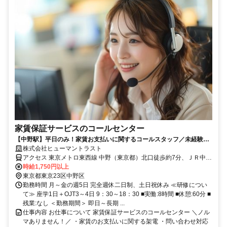
家賃保証サービスのコールセンター
【中野駅】平日のみ！家賃お支払いに関するコールスタッフ／未経験
OK！
株式会社ヒューマントラスト
アクセス 東京メトロ東西線 中野（東京都）北口徒歩約7分、ＪＲ中央
本線 中野（東京都）北口徒歩約7分、西武新宿線 新井薬師前南口徒歩
時給1,750円以上
約11分
東京都東京23区中野区
勤務時間 月～金の週5日 完全週休二日制、土日祝休み ≪研修につい
て≫ 座学1日＋OJT3～4日 9：30～18：30 ■実働:8時間 ■休憩:60分 ■
残業:なし ＜勤務期間＞ 即日～長期 ...
仕事内容 お仕事について 家賃保証サービスのコールセンター ＼ノル
マありません！／ ・家賃のお支払いに関する架電 ・問い合わせ対応