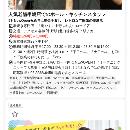
人気老舗串焼店でのホール・キッチンスタッフ
9月NewOpen★給与は現金手渡し！レトロな雰囲気の焼鳥店
串焼き専門店 「鳥やす」中野ふれあいロード店
交通・アクセス 各線｢中野駅｣北口徒歩3分 ＊駅チカ
時給1,260円～1,400円
東京都東京23区中野区
勤務時間詳細 平日17:00～23:30 土曜12:00～23:30 日曜12:00～
21:30 ＊週2日､時間帯は相談ＯＫ ＊「平日のみ」「土日のみ」もOK!
＊「授業のおわりに...」 「Wワー...
仕事内容 ⭐9月中野ふれあいロード内に NEWOPEN！ ⭐オープニング
スタッフ大募集！ ⭐給与は現金手渡し！ 現金ならではの喜び！ 電話
応募歓迎！03₋3368₋6459 電話ですとスムーズに...
制服あり
扶養内勤務OK
副業・WワークOK
1日4時間以内OK
土日祝のみOK
主婦・主夫歓迎
週1シフト提出
フリーター歓迎
学歴不問
平日のみOK
学生歓迎
未経験者歓迎
経験者歓迎
研修あり
夕方
ブランクOK
オープニングスタッフ
交通費支給
まかないあり
長期歓迎
派遣社員