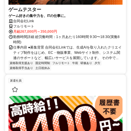
ゲームテスター
ゲーム好きの集中力を、ITの仕事に。
合同会社Link
フルリモート
月給267,000円～350,000円
勤務時間詳細 総労働時間：1ヶ月あたり160時間 9:30〜18:30(実働8
時間)
仕事内容 ●募集背景 合同会社Linkでは、生成AIを取り入れたクリエイ
ティブ制作をはじめ、EC・物販事業、Webサイト制作、システム関
連のサポートなど、幅広いサービスを展開しています。 その中で...
資格取得支援あり
固定時間制
フルリモート
午前
研修あり
夕方
資格取得手当あり
土日祝休み
派遣社員