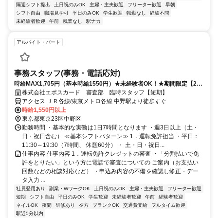
隔週シフト提出
土日祝のみOK
主婦・主夫歓迎
フリーター歓迎
早朝
シフト自由
職場見学可
平日のみOK
学生歓迎
転勤なし
経験不問
未経験者歓迎
午前
残業なし
駅ナカ
アルバイト・パート
事務スタッフ(事務・電話応対)
時給MAX1,705円（基本時給1550円）★未経験者OK！★期間限定【27
年3月】まで勤務！
株式会社エポスカード 審査部 臨時スタッフ【短期】
アクセス ＪＲ各線/東京メトロ各線 中野駅より徒歩すぐ
時給1,550円以上
東京都東京23区中野区
勤務時間 ・基本的な実働は1日7時間となります ・週3日以上（土・
日・祝日含む） ≪基本シフトパターン≫ 1．運転免許担当 ・平日：
11:30～19:30（7時間、 休憩60分） ・ 土・日・祝日...
仕事内容 仕事内容 1．運転免許クレジットの審査 ・「分割払いで免
許をとりたい」という方に電話で審査についての ご案内（お支払い
回数などの相談対応など） ・申込み内容の不備を確認し修正・デー
タ入力 ...
社員登用あり
副業・WワークOK
土日祝のみOK
主婦・主夫歓迎
フリーター歓迎
短期
シフト自由
平日のみOK
学生歓迎
未経験者歓迎
午前
経験者歓迎
ネイルOK
夜間
研修あり
夕方
ブランクOK
交通費支給
フルタイム歓迎
駅近5分以内