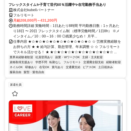
フレックスタイム✨子育て世代60％活躍中✨在宅勤務手当あり
株式会社kubellパートナー
フルリモート
月給208,000円～431,200円
勤務時間詳細 実働時間：1日あたり8時間 平均勤務日数：1ヶ月あた
り18日 〜 20日 フレックスタイム制 （標準労働時間／1日8h） ※メ
インタイム／10：00～16：00 ◎残業少なめ！ 月平...
仕事内容 ★☆★☆★☆★☆★☆★☆★☆★☆★☆ ☆ 労務実務経験を
お持ちの方 ★ ★ 給与計算、勤怠管理、年末調整 ☆ ☆ フルリモート
でスキル活かせる！ ★ ★☆★☆★☆★☆★☆★☆★☆★☆★☆ ...
業界未経験者歓迎
社員登用あり
副業・WワークOK
主婦・主夫歓迎
資格取得支援あり
学歴不問
転勤なし
フルリモート
交通費全額支給
経験者歓迎
ネイルOK
研修あり
在宅OK
賞与あり
交通費支給
ピアスOK
土日祝休み
服装自由
髪型・髪色自由
派遣社員