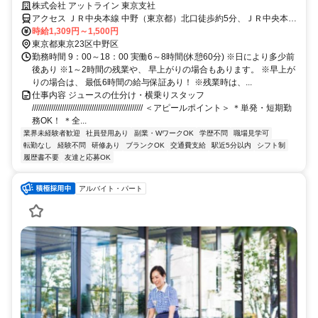
ート＜履歴書不要×WEB面談OK＞
株式会社 アットライン 東京支社
アクセス ＪＲ中央本線 中野（東京都）北口徒歩約5分、ＪＲ中央本線
中野（東京都）北口徒歩約5分、西武新宿線 沼袋南口徒歩約17分
時給1,309円～1,500円
東京都東京23区中野区
勤務時間 9：00～18：00 実働6～8時間(休憩60分) ※日により多少前
後あり ※1～2時間の残業や、 早上がりの場合もあります。 ※早上が
りの場合は、 最低6時間の給与保証あり！ ※残業時は、...
仕事内容 ジュースの仕分け・横乗りスタッフ
//////////////////////////////////////////////////// ＜アピールポイント＞ ＊単発・短期勤
務OK！ ＊全...
業界未経験者歓迎
社員登用あり
副業・WワークOK
学歴不問
職場見学可
転勤なし
経験不問
研修あり
ブランクOK
交通費支給
駅近5分以内
シフト制
履歴書不要
友達と応募OK
アルバイト・パート