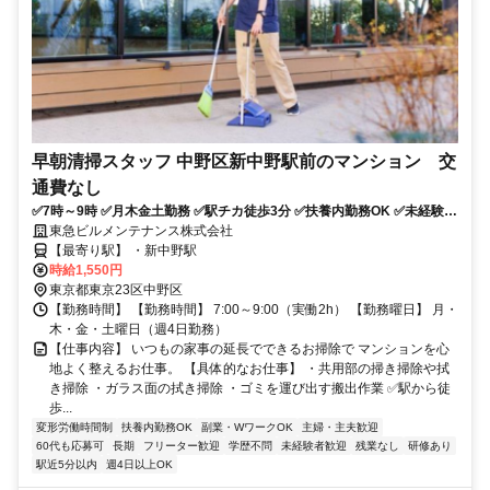
早朝清掃スタッフ 中野区新中野駅前のマンション 交
通費なし
✅7時～9時 ✅月木金土勤務 ✅駅チカ徒歩3分 ✅扶養内勤務OK ✅未経験
OK
東急ビルメンテナンス株式会社
【最寄り駅】 ・新中野駅
時給1,550円
東京都東京23区中野区
【勤務時間】 【勤務時間】 7:00～9:00（実働2h） 【勤務曜日】 月・
木・金・土曜日（週4日勤務）
【仕事内容】 いつもの家事の延長でできるお掃除で マンションを心
地よく整えるお仕事。 【具体的なお仕事】 ・共用部の掃き掃除や拭
き掃除 ・ガラス面の拭き掃除 ・ゴミを運び出す搬出作業 ✅駅から徒
歩...
変形労働時間制
扶養内勤務OK
副業・WワークOK
主婦・主夫歓迎
60代も応募可
長期
フリーター歓迎
学歴不問
未経験者歓迎
残業なし
研修あり
駅近5分以内
週4日以上OK