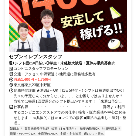
セブンイレブンスタッフ
週1シフト提出×日払い◎学生・未経験大歓迎！夏休み最終募集☆
コンビニスタッフプロモーション
交通・アクセス 中野駅近く/他周辺に勤務地多数有
時給1,400円～1,750円
東京都東京23区中野区
勤務時間詳細 ★週3日～OK！(1日5時間～) シフトは毎週提出でOK！
先々の予定なんて分からないよ、、、とお困りではありませんか？
当社では毎週1回翌週分のシフト提出ができます！ 「来週は予定...
仕事内容 ……・・・………・・・………・・・……… 普段よく利用
するコンビニエンスストアでのお仕事♪ 接客・販売業務を中心にお任
せします！ ≪具体的には≫ ■レジでの接客 ■商品の品出し・陳列・整
理...
制服あり
業界未経験者歓迎
短期（3ヵ月以内）
扶養内勤務OK
社員登用あり
副業・WワークOK
土日祝のみOK
主婦・主夫歓迎
週1シフト提出