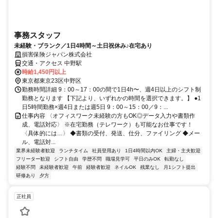
事務スタッフ
未経験・ブランク／1日4時間～土日祝休み♪在宅あり
損害保険ジャパン株式会社
交通・アクセス 中野駅
時給1,450円以上
東京都東京23区中野区
勤務時間詳細 9：00～17：00の間で1日4h〜、週4日以上のシフト制
勤務となります 【下記より、いずれかの時間を選択できます。】 ●1
日5時間勤務×週4日または週5日 9：00～15：00／9：...
仕事内容 〈オフィスワーク未経験の方もOK◎データ入力や書類作
成、電話対応〉 ※在宅勤務（テレワーク）も可能なお仕事です！
〈具体的には…〉 ◆書類の受付、発送、仕分、ファイリング ◆メー
ル、電話対...
業界未経験者歓迎
ランチタイム
社員登用あり
1日4時間以内OK
主婦・主夫歓迎
フリーター歓迎
シフト自由
学歴不問
職場見学可
平日のみOK
転勤なし
経験不問
未経験者歓迎
午前
経験者歓迎
ネイルOK
残業なし
月1シフト提出
研修あり
夕方
正社員