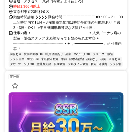
交通・アクセス 「東高円寺駅」より徒歩2分
時給1,300円以上
東京都東京23区杉並区
勤務時間詳細 ❯❯❯❯ 勤務時間 ￣￣￣￣￣￣￣￣￣ ■9：00～21：00
上記時間内で1日4～8時間 ※繁忙期は時間帯前後の可能性あり ＊週
2・3日～OK！ ⭐平日昼間勤務可能な方歓迎 ⭐土日...
仕事内容 ✦・┈┈┈┈┈┈┈┈┈┈┈┈┈┈ ・✦ 人気ドーナツ店の
製造・販売スタッフ 未経験からでも始められます◎ ✦・
┈┈┈┈┈┈┈┈┈┈┈┈┈┈ ・✦ ╭━━━━━━━━╮ ✅ 仕事内
容 ╰...
制服あり
扶養内勤務OK
社員登用あり
副業・WワークOK
フリーター歓迎
シフト自由
学歴不問
未経験者歓迎
午前
経験者歓迎
残業なし
夜間
研修あり
夕方
ブランクOK
交通費支給
長期歓迎
フルタイム歓迎
駅近5分以内
シフト制
正社員