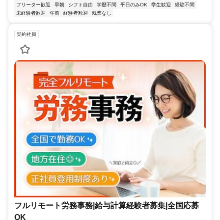
フリーター歓迎
早朝
シフト自由
学歴不問
平日のみOK
学生歓迎
経験不問
未経験者歓迎
午前
経験者歓迎
残業なし
契約社員
フルリモート労務事務|給与計算経験者募集|全国応募
OK