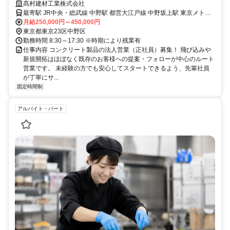
年2回
髙村建材工業株式会社
最寄駅 JR中央・総武線 中野駅 都営大江戸線 中野坂上駅 東京メトロ
丸ノ内線 中野坂上駅
月給250,000円～450,000円
東京都東京23区中野区
勤務時間 8:30～17:30 ※時期により残業有
仕事内容 コンクリート製品の法人営業（正社員）募集！ 飛び込みや
新規開拓はほぼなく既存のお客様への提案・フォローが中心のルート
営業です。 未経験の方でも安心してスタートできるよう、先輩社員
が丁寧にサ...
固定時間制
アルバイト・パート