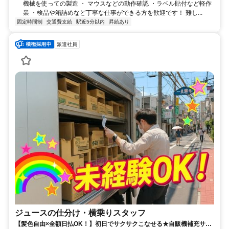
機械を使っての製造 ・ マウスなどの動作確認 ・ラベル貼付など軽作
業 ・検品や箱詰めなど丁寧な仕事ができる方を歓迎です！ 難し...
固定時間制
交通費支給
駅近5分以内
昇給あり
派遣社員
ジュースの仕分け・横乗りスタッフ
【髪色自由×全額日払OK！】初日でサクサクこなせる★自販機補充サポ