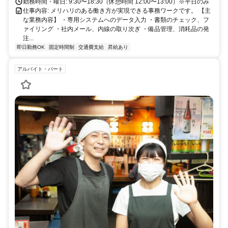
勤務時間・曜日: 9:30〜18:30（休憩時間 12:00〜13:00）※平日のみ
仕事内容: メリハリのある働き方が実現できる事務ワークです。 【主
な業務内容】 ・専用システムへのデータ入力 ・書類のチェック、フ
ァイリング ・社内メール、内線の取り次ぎ ・備品管理、消耗品の発
注...
即日勤務OK
固定時間制
交通費支給
昇給あり
アルバイト・パート