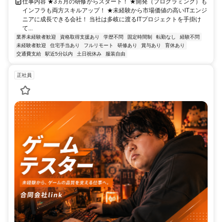
仕事内容 ★3ヵ月の研修からスタート！ ★開発（プログラミング）も
インフラも両方スキルアップ！ ★未経験から市場価値の高いITエンジ
ニアに成長できる会社！ 当社は多岐に渡るITプロジェクトを手掛け
て...
業界未経験者歓迎
資格取得支援あり
学歴不問
固定時間制
転勤なし
経験不問
未経験者歓迎
住宅手当あり
フルリモート
研修あり
賞与あり
育休あり
交通費支給
駅近5分以内
土日祝休み
服装自由
正社員