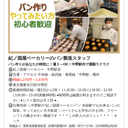
紀ノ国屋ベーカリーのパン製造スタッフ
パン作りがあなたの特技に！週２～OK！中野駅内で通勤ラクラク
紀ノ国屋ベーカリー 中野駅店
交通・アクセス 中央線・総武線・東西線「中野駅」構内
時給1,276円～1,476円
東京都東京23区中野区
勤務時間詳細 ✅週2日からOK！ (１)6:00～11:00 (２)6:00～12:00
(３)6:00～15:00(実働8時間) ●時間帯は融通が利きますのでご相談下
さい ●シフト提出は月１回 ●...
仕事内容 ＼中野駅の”紀ノ国屋ベーカリー”／ 未経験でも出来るパンの
製造。やってみたい方大歓迎！パートさんも学生の方もOK、フリー
シフトの働きやすい職場です ＊＊＊この求人のポイント＊＊＊ ・キ
ッチ...
制服あり
業界未経験者歓迎
扶養内勤務OK
副業・WワークOK
1日4時間以内OK