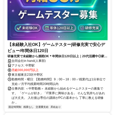
【未経験入社OK】ゲームテスター|研修充実で安心デ
ビュー/年間休日120日
研修充実で未経験から挑戦OK＊年間休日120日以上｜20代活躍中◎家賃
補助最大50％など安心の福利厚生あり
合同会社in hand(人事部)
アクセス: 中野駅
月給300,000円以上
東京都東京23区中野区
勤務時間・曜日: 【勤務時間】 9：00～18：00 ✅残業代は1分単位で
支給 ✅月平均残業時間20時間以内
仕事内容: ＜中野勤務＞ 未経験から始めるゲームテスターの募集で
す。 「ゲームが好き」「IT業界に興味がある」 そんな気持ちがあれ
ば大丈夫。 入社後は専任の講師がPCの基本から 丁寧に教える研修
か...
固定時間制
残業なし
交通費支給
昇給あり