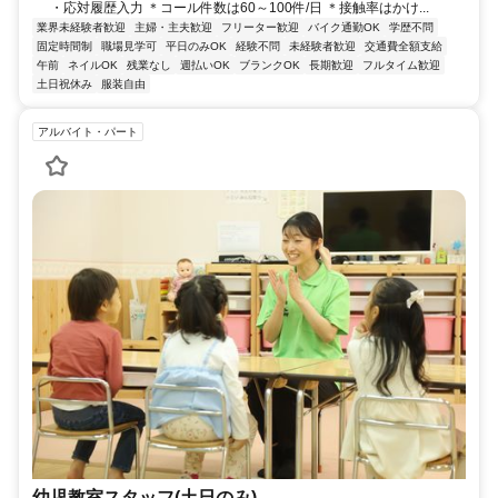
・応対履歴入力 ＊コール件数は60～100件/日 ＊接触率はかけ...
業界未経験者歓迎
主婦・主夫歓迎
フリーター歓迎
バイク通勤OK
学歴不問
固定時間制
職場見学可
平日のみOK
経験不問
未経験者歓迎
交通費全額支給
午前
ネイルOK
残業なし
週払いOK
ブランクOK
長期歓迎
フルタイム歓迎
土日祝休み
服装自由
アルバイト・パート
幼児教室スタッフ(土日のみ)