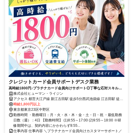
クレジットカード会員サポートデスク業務
高時給1800円♪プラチナカード会員向けサポート◎丁寧な応対スキルが
身につく！残業ほぼなし
株式会社ヒューマン・ライジン
アクセス 都営大江戸線 新江古田駅 徒歩5分西武池袋線 江古田駅 徒歩
10分西武池袋線 東長崎駅 徒歩12分
時給1,800円以上
東京都東京23区中野区
勤務時間 ・勤務曜日：月・火・水・木・金・土・日・祝 ・最低勤務
日数（週）：4日 【勤務時間】 (1)8:55～17:00 (2)9:55～18:00 ※研
修期間中は、契約内容にかかわらず8:55...
仕事内容 仕事内容 ＼プラチナカード会員向けカスタマーサポート／