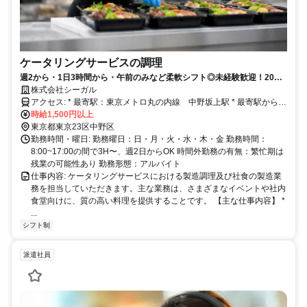
ケータリングサービスの調理
週2から・1日3時間から・午前のみなど柔軟シフト◎未経験歓迎！20代
から40代が活躍中！賄いあり
株式会社シーガル
アクセス: * 最寄駅：東京メトロ丸の内線 中野坂上駅 * 最寄駅から徒
歩５分
時給1,500円以上
東京都東京23区中野区
勤務時間・曜日: 勤務曜日：日・月・火・水・木・金 勤務時間：
8:00~17:00の間で3H〜、週2日からOK 時間外勤務の有無：繁忙期は
残業の可能性あり 勤務形態：アルバイト
仕事内容: ケータリングサービスにおける製造調理及び社食の製造業
務を担当していただきます。主な業務は、さまざまなイベントや社内
食堂向けに、質の高い料理を提供することです。 【主な仕事内容】 *
...
シフト制
派遣社員