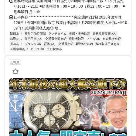
勤務時間詳細 実働時間：1日あたり8時間 平均勤務日数：1ヶ月あた
り18日 〜 21日 ■勤務時間 9：00～18：00（昼12：00～13：00） ■
勤務曜日 月～金
仕事内容 ***************************** 完全週休2日制 2025年度年休
126日！年3回長期休暇可 残業は申請制！月20時間程度 入社祝い金10
万円！試用期間後支給◎ 地...
制服あり
変形労働時間制
ランチタイム
主婦・主夫歓迎
資格取得支援あり
転勤なし
住宅手当あり
交通費全額支給
経験者歓迎
ネイルOK
有資格者歓迎
賞与あり
ブランクOK
育休あり
交通費支給
駅近5分以内
資格取得手当あり
長期休暇あり
ピアスOK
土日祝休み
正社員