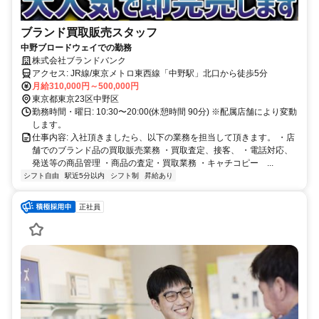
ブランド買取販売スタッフ
中野ブロードウェイでの勤務
株式会社ブランドバンク
アクセス: JR線/東京メトロ東西線「中野駅」北口から徒歩5分
月給310,000円～500,000円
東京都東京23区中野区
勤務時間・曜日: 10:30〜20:00(休憩時間 90分) ※配属店舗により変動
します。
仕事内容: 入社頂きましたら、以下の業務を担当して頂きます。 ・店
舗でのブランド品の買取販売業務 ・買取査定、接客、 ・電話対応、
発送等の商品管理 ・商品の査定・買取業務 ・キャチコピー ...
シフト自由
駅近5分以内
シフト制
昇給あり
正社員