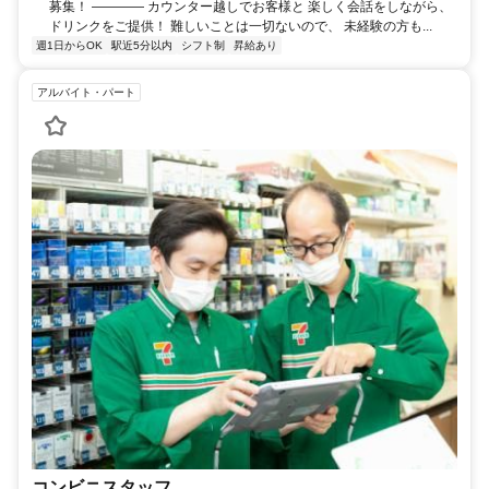
募集！ ―――― カウンター越しでお客様と 楽しく会話をしながら、
ドリンクをご提供！ 難しいことは一切ないので、 未経験の方も...
週1日からOK
駅近5分以内
シフト制
昇給あり
アルバイト・パート
コンビニスタッフ