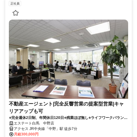
正社員
不動産エージェント|完全反響営業の提案型営業|キャ
リアアップも可
⭐️完全週休2日制、年間休日120日⭐️残業ほぼ無し⭐️ライフワークバランス
も充実
エステート白馬 中野店
アクセス JR中央線「中野」駅 徒歩7分
月給300,000円