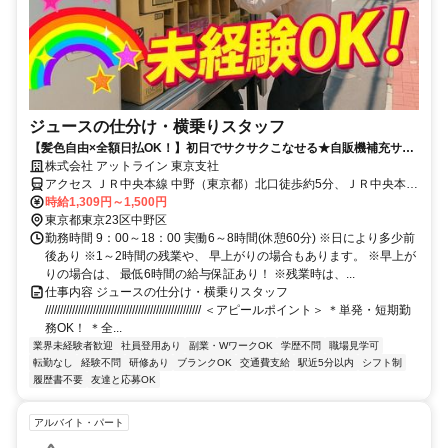
ジュースの仕分け・横乗りスタッフ
【髪色自由×全額日払OK！】初日でサクサクこなせる★自販機補充サポ
ート＜履歴書不要×WEB面談OK＞
株式会社 アットライン 東京支社
アクセス ＪＲ中央本線 中野（東京都）北口徒歩約5分、ＪＲ中央本線
中野（東京都）北口徒歩約5分、西武新宿線 沼袋南口徒歩約17分
時給1,309円～1,500円
東京都東京23区中野区
勤務時間 9：00～18：00 実働6～8時間(休憩60分) ※日により多少前
後あり ※1～2時間の残業や、 早上がりの場合もあります。 ※早上が
りの場合は、 最低6時間の給与保証あり！ ※残業時は、...
仕事内容 ジュースの仕分け・横乗りスタッフ
//////////////////////////////////////////////////// ＜アピールポイント＞ ＊単発・短期勤
務OK！ ＊全...
業界未経験者歓迎
社員登用あり
副業・WワークOK
学歴不問
職場見学可
転勤なし
経験不問
研修あり
ブランクOK
交通費支給
駅近5分以内
シフト制
履歴書不要
友達と応募OK
アルバイト・パート