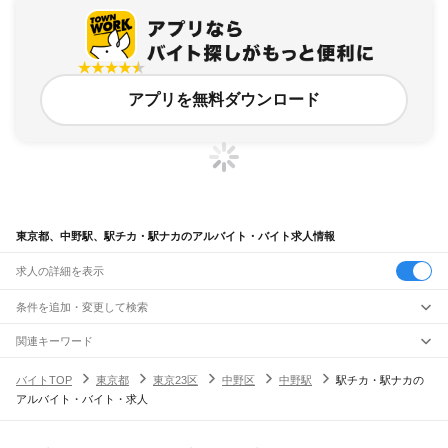
アプリを無料ダウンロード
東京都、中野駅、駅チカ・駅ナカのアルバイト・バイト求人情報
求人の詳細を表示
条件を追加・変更して検索
市区町村を追加・変更
関連キーワード
完全在宅ワーク 全国
シール貼り 在宅
現在地周辺
ガチャガチャ
犬カフェ
東京都
駅を追加・変更
バイトTOP
東京都
東京23区
中野区
中野駅
駅チカ・駅ナカの
東京都
すべて
アルバイト・バイト・求人
東京23区
すべて
職種を追加・変更
JR東海道本線(東京～熱海)
千代田区
中央区
港区
新宿区
文京区
台東区
墨田区
江東区
品川区
目黒区
大田区
東京駅
新橋駅
品川駅
飲食・フードサービス
世田谷区
渋谷区
中野区
杉並区
豊島区
北区
荒川区
板橋区
練馬区
足立区
葛飾区
特徴を追加・変更