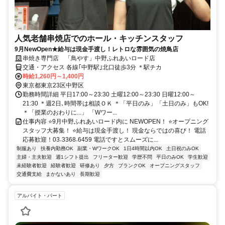
人気老舗串焼店でのホール・キッチンスタッフ
9月NewOpen★給与は現金手渡し！レトロな雰囲気の焼鳥店
串焼き専門店 「鳥やす」中野ふれあいロード店
交通・アクセス 各線｢中野駅｣北口徒歩3分 ＊駅チカ
時給1,260円～1,400円
東京都東京23区中野区
勤務時間詳細 平日17:00～23:30 土曜12:00～23:30 日曜12:00～
21:30 ＊週2日､時間帯は相談ＯＫ ＊「平日のみ」「土日のみ」もOK!
＊「授業のおわりに...」 「Wワー...
仕事内容 ⭐9月中野ふれあいロード内に NEWOPEN！ ⭐オープニング
スタッフ大募集！ ⭐給与は現金手渡し！ 現金ならではの喜び！ 電話
応募歓迎！03₋3368₋6459 電話ですとスムーズに...
制服あり
扶養内勤務OK
副業・WワークOK
1日4時間以内OK
土日祝のみOK
主婦・主夫歓迎
週1シフト提出
フリーター歓迎
学歴不問
平日のみOK
学生歓迎
未経験者歓迎
経験者歓迎
研修あり
夕方
ブランクOK
オープニングスタッフ
交通費支給
まかないあり
長期歓迎
アルバイト・パート