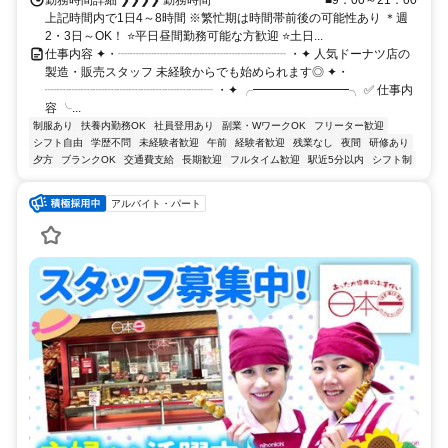
上記時間内で1日4～8時間 ※繁忙期は時間帯前後の可能性あり ＊週
2・3日～OK！ ⭐平日昼間勤務可能な方歓迎 ⭐土日...
仕事内容 ✦・┈┈┈┈┈┈┈┈┈┈┈┈┈┈ ・✦ 人気ドーナツ店の
製造・販売スタッフ 未経験からでも始められます◎ ✦・
┈┈┈┈┈┈┈┈┈┈┈┈┈┈ ・✦ ╭━━━━━━━━╮ ✅ 仕事内
容 ╰...
制服あり
扶養内勤務OK
社員登用あり
副業・WワークOK
フリーター歓迎
シフト自由
学歴不問
未経験者歓迎
午前
経験者歓迎
残業なし
夜間
研修あり
夕方
ブランクOK
交通費支給
長期歓迎
フルタイム歓迎
駅近5分以内
シフト制
アルバイト・パート