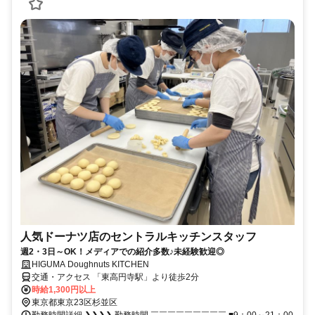
人気ドーナツ店のセントラルキッチンスタッフ
週2・3日～OK！メディアでの紹介多数♪未経験歓迎◎
HIGUMA Doughnuts KITCHEN
交通・アクセス 「東高円寺駅」より徒歩2分
時給1,300円以上
東京都東京23区杉並区
勤務時間詳細 ❯❯❯❯ 勤務時間 ￣￣￣￣￣￣￣￣￣ ■9：00～21：00