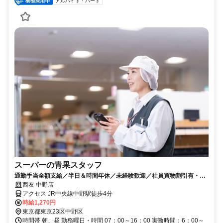
アルバイト・パート
スーパーの青果スタッフ
通勤手当全額支給／半日＆時間年休／未経験歓迎／社員買物割引有・仕
事終わりにお得にお買物☆
西友 中野店
アクセス JR中央線中野駅徒歩4分
時給1,270円
東京都東京23区中野区
時間帯 朝、昼 勤務曜日・時間 07：00～16：00 実働時間：6：00～