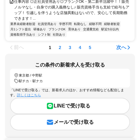
仕事内容 ◎正社員登用あり◎ブランクOK・第二新卒活躍中！！販売
ノルマなし・自身での購入義務なし♪ 販売資格手当も支給で給与もア
ップ！ 引越しを伴うような店舗異動はないので、安心して長期勤務
できます！...
業界未経験者歓迎
社員登用あり
学歴不問
転勤なし
経験不問
経験者歓迎
月1シフト提出
研修あり
ブランクOK
育休あり
交通費支給
駅近5分以内
資格取得手当あり
シフト制
社割あり
前へ
次へ
1
2
3
4
5
この条件の新着求人を受け取る
東京都 / 中野駅
駅チカ・駅ナカ
「LINEで受け取る」では、新着求人のほか、おすすめ情報なども配信しま
す。
詳しくはこちら
LINEで受け取る
メールで受け取る