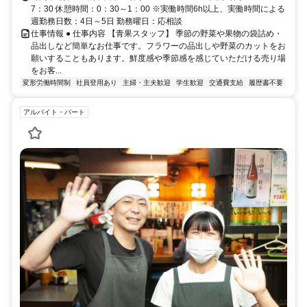
7：30 休憩時間：0：30～1：00 ※実働時間6h以上、実働時間による
週勤務日数：4日～5日 勤務曜日：応相談
仕事情報 ● 仕事内容 【青果スタッフ】 季節の野菜や果物の袋詰め・
品出しなど簡単なお仕事です。フラワーの品出しや野菜のカットをお
願いすることもあります。鮮度感や季節感を感じていただける売り場
をお客...
変形労働時間制
社員登用あり
主婦・主夫歓迎
学生歓迎
交通費支給
履歴書不要
アルバイト・パート