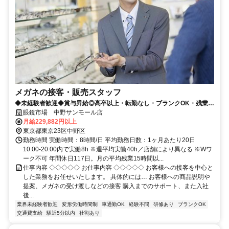
メガネの接客・販売スタッフ
◆未経験者歓迎◆賞与昇給◎高卒以上・転勤なし・ブランクOK・残業少
なめ・業界No1！
眼鏡市場 中野サンモール店
月給229,882円以上
東京都東京23区中野区
勤務時間 実働時間：8時間/日 平均勤務日数：1ヶ月あたり20日
10:00-20:00内で実働8h ※週平均実働40h／店舗により異なる ※Wワ
ーク不可 年間休日117日。月の平均残業15時間以...
仕事内容 ◇◇◇◇◇ お仕事内容 ◇◇◇◇◇ お客様への接客を中心と
した業務をお任せいたします。 具体的には… お客様への商品説明や
提案、メガネの受け渡しなどの接客 購入までのサポート、また入社
後...
業界未経験者歓迎
変形労働時間制
車通勤OK
経験不問
研修あり
ブランクOK
交通費支給
駅近5分以内
社割あり