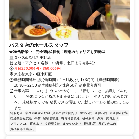
パスタ店のホールスタッフ
★20代活躍中！完全週休2日制！理想のキャリアを実現◎
タパス&タパス 中野店
交通・アクセス 各線「中野駅」北口より徒歩4分
月給270,000円～350,000円
東京都東京23区中野区
勤務時間詳細 総労働時間：1ヶ月あたり173時間 【勤務時間帯】
10:30～22:30 ※実働8時間／休憩60分 ※終電考慮可
仕事内容 「このままでいいのかな…」 「新しいことに挑戦してみた
い」 「将来につながるスキルを身につけたい」 そんな想いがある方
へ。 未経験からでも“成長できる環境”で、新しい一歩を踏み出してみ
ませ...
制服あり
業界未経験者歓迎
資格取得支援あり
学歴不問
経験不問
未経験者歓迎
交通費全額支給
午前
経験者歓迎
有資格者歓迎
研修あり
夕方
賞与あり
ブランクOK
育休あり
交通費支給
まかないあり
長期歓迎
駅近5分以内
資格取得手当あり