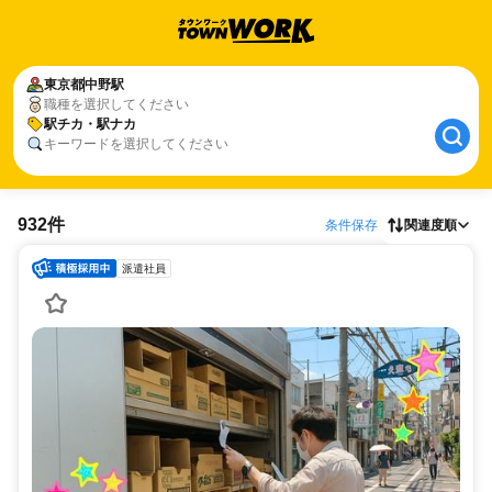
東京都
中野駅
職種を選択してください
駅チカ・駅ナカ
キーワードを選択してください
932件
条件保存
関連度順
派遣社員