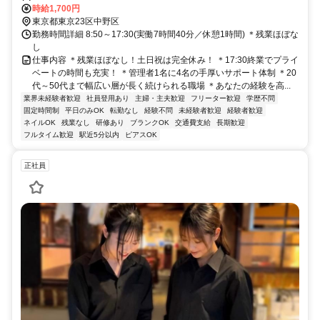
時給1,700円
東京都東京23区中野区
勤務時間詳細 8:50～17:30(実働7時間40分／休憩1時間) ＊残業ほぼな
し
仕事内容 ＊残業ほぼなし！土日祝は完全休み！ ＊17:30終業でプライ
ベートの時間も充実！ ＊管理者1名に4名の手厚いサポート体制 ＊20
代～50代まで幅広い層が長く続けられる職場 ＊あなたの経験を高...
業界未経験者歓迎
社員登用あり
主婦・主夫歓迎
フリーター歓迎
学歴不問
固定時間制
平日のみOK
転勤なし
経験不問
未経験者歓迎
経験者歓迎
ネイルOK
残業なし
研修あり
ブランクOK
交通費支給
長期歓迎
フルタイム歓迎
駅近5分以内
ピアスOK
正社員