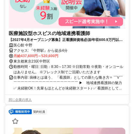
医療施設型ホスピスの地域連携看護師
【2027年4月オープニング募集】正看護師資格必須/年収600.9万円以上/
夜勤なし/年間休日115日/入社祝い金あり
医心館 中野
アクセス: 『中野駅』から徒歩4分
月給437,600円～520,600円
東京都東京23区中野区
勤務時間・曜日: 日勤：8:30～17:30 ※日勤常勤 ※夜勤・オンコール
はありません。 ※フレックス制でご活躍いただきます
仕事内容: 病棟とは違う、 「看護師」としての新たな働き方✧ ￣V￣
￣￣￣￣￣￣￣￣￣￣￣￣￣￣￣￣￣￣ ▶ 地域連携看護師の魅力
✅ 未経験OK！先輩もほとんどが未経験スタート♪ ✅ 看護師として...
同じ企業の求人
契約社員