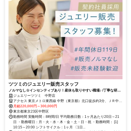
ツツミのジュエリー販売スタッフ
ノルマなし☆インセンティブあり！産休も取りやすい職場♪ /丁寧な研修
あります
ジュエリーツツミ 中野店
アクセス 東京メトロ東西線 中野（東京都）北口徒歩約3分、ＪＲ中央
本線 中野（東京都）北口徒歩約3分
月給220,000円～300,000円
東京都東京23区中野区
勤務時間 実働時間：8時間/日 平均勤務日数：1ヶ月あたり20日～21
日 ・勤務曜日：月・火・水・木・金・土・日・祝 ・勤務時間： [1]
10:15～20:00 シフトサイクル：1ヶ月 〔1日...