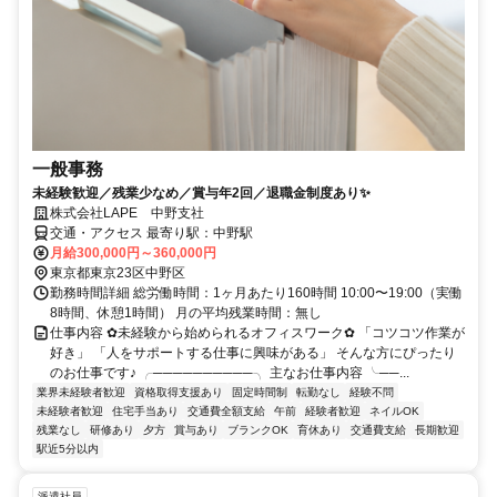
一般事務
未経験歓迎／残業少なめ／賞与年2回／退職金制度あり✨
株式会社LAPE 中野支社
交通・アクセス 最寄り駅：中野駅
月給300,000円～360,000円
東京都東京23区中野区
勤務時間詳細 総労働時間：1ヶ月あたり160時間 10:00〜19:00（実働
8時間、休憩1時間） 月の平均残業時間：無し
仕事内容 ✿未経験から始められるオフィスワーク✿ 「コツコツ作業が
好き」 「人をサポートする仕事に興味がある」 そんな方にぴったり
のお仕事です♪ ╭──────────╮ 主なお仕事内容 ╰──...
業界未経験者歓迎
資格取得支援あり
固定時間制
転勤なし
経験不問
未経験者歓迎
住宅手当あり
交通費全額支給
午前
経験者歓迎
ネイルOK
残業なし
研修あり
夕方
賞与あり
ブランクOK
育休あり
交通費支給
長期歓迎
駅近5分以内
派遣社員