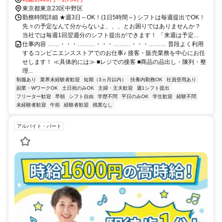
東京都東京23区中野区
勤務時間詳細 ★週3日～OK！(1日5時間～) シフトは毎週提出でOK！
先々の予定なんて分からないよ、、、とお困りではありませんか？
当社では毎週1回翌週分のシフト提出ができます！ 「来週は予定...
仕事内容 ……・・・………・・・………・・・……… 普段よく利用
するコンビニエンスストアでのお仕事♪ 接客・販売業務を中心にお任
せします！ ≪具体的には≫ ■レジでの接客 ■商品の品出し・陳列・整
理...
制服あり
業界未経験者歓迎
短期（3ヵ月以内）
扶養内勤務OK
社員登用あり
副業・WワークOK
土日祝のみOK
主婦・主夫歓迎
週1シフト提出
フリーター歓迎
早朝
シフト自由
学歴不問
平日のみOK
学生歓迎
経験不問
未経験者歓迎
午前
経験者歓迎
残業なし
アルバイト・パート