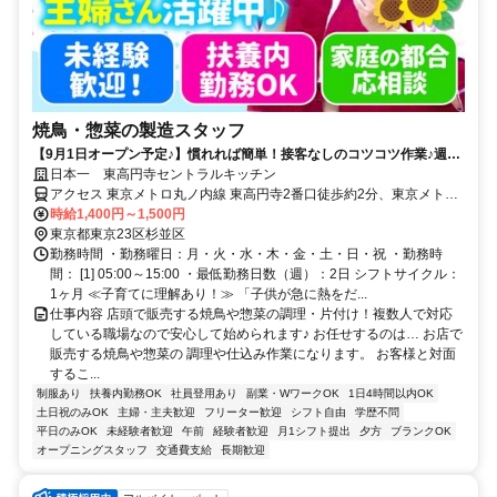
焼鳥・惣菜の製造スタッフ
【9月1日オープン予定♪】慣れれば簡単！接客なしのコツコツ作業♪週2
日～／お子さん都合のお休みも相談OK◎
日本一 東高円寺セントラルキッチン
アクセス 東京メトロ丸ノ内線 東高円寺2番口徒歩約2分、東京メトロ
丸ノ内線 新高円寺エレベータ出入口徒歩約10分、東京メトロ丸ノ内
時給1,400円～1,500円
線 新中野1番口徒歩約14分
東京都東京23区杉並区
勤務時間 ・勤務曜日：月・火・水・木・金・土・日・祝 ・勤務時
間： [1] 05:00～15:00 ・最低勤務日数（週）：2日 シフトサイクル：
1ヶ月 ≪子育てに理解あり！≫ 「子供が急に熱をだ...
仕事内容 店頭で販売する焼鳥や惣菜の調理・片付け！複数人で対応
している職場なので安心して始められます♪ お任せするのは… お店で
販売する焼鳥や惣菜の 調理や仕込み作業になります。 お客様と対面
するこ...
制服あり
扶養内勤務OK
社員登用あり
副業・WワークOK
1日4時間以内OK
土日祝のみOK
主婦・主夫歓迎
フリーター歓迎
シフト自由
学歴不問
平日のみOK
未経験者歓迎
午前
経験者歓迎
月1シフト提出
夕方
ブランクOK
オープニングスタッフ
交通費支給
長期歓迎