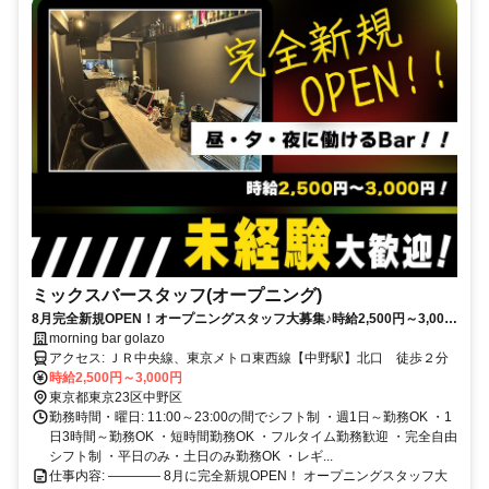
ミックスバースタッフ(オープニング)
8月完全新規OPEN！オープニングスタッフ大募集♪時給2,500円～3,000
円＆全額日払いOK！週1日・1日3時間～勤務OK◎
morning bar golazo
アクセス: ＪＲ中央線、東京メトロ東西線【中野駅】北口 徒歩２分
時給2,500円～3,000円
東京都東京23区中野区
勤務時間・曜日: 11:00～23:00の間でシフト制 ・週1日～勤務OK ・1
日3時間～勤務OK ・短時間勤務OK ・フルタイム勤務歓迎 ・完全自由
シフト制 ・平日のみ・土日のみ勤務OK ・レギ...
仕事内容: ―――― 8月に完全新規OPEN！ オープニングスタッフ大