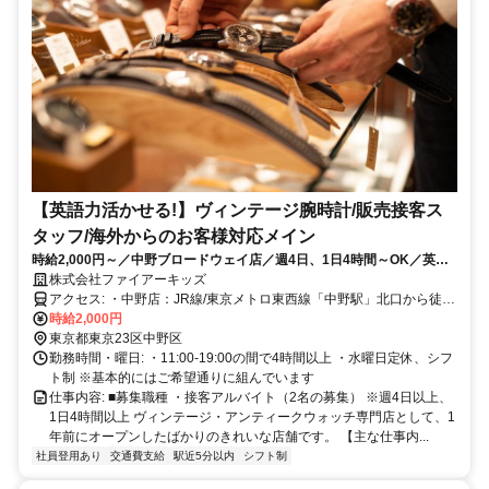
【英語力活かせる!】ヴィンテージ腕時計/販売接客ス
タッフ/海外からのお客様対応メイン
時給2,000円～／中野ブロードウェイ店／週4日、1日4時間～OK／英語
力を活用したいor鍛えたい方歓迎！/好きなファッションで働ける職場
株式会社ファイアーキッズ
アクセス: ・中野店：JR線/東京メトロ東西線「中野駅」北口から徒歩
5分
時給2,000円
東京都東京23区中野区
勤務時間・曜日: ・11:00-19:00の間で4時間以上 ・水曜日定休、シフ
ト制 ※基本的にはご希望通りに組んでいます
仕事内容: ■募集職種 ・接客アルバイト（2名の募集） ※週4日以上、
1日4時間以上 ヴィンテージ・アンティークウォッチ専門店として、1
年前にオープンしたばかりのきれいな店舗です。 【主な仕事内...
社員登用あり
交通費支給
駅近5分以内
シフト制