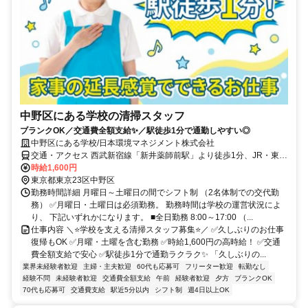
中野区にある学校の清掃スタッフ
ブランクOK／交通費全額支給✨／駅徒歩1分で通勤しやすい◎
中野区にある学校/日本環境マネジメント株式会社
交通・アクセス 西武新宿線「新井薬師前駅」より徒歩1分、JR・東京
メトロ東西線「中野駅」より徒歩17分、関東バス・国際興業バス（江
時給1,600円
古田・池袋行）「上高田中通り」下車すぐ
東京都東京23区中野区
勤務時間詳細 月曜日～土曜日の間でシフト制 （2名体制での交代勤
務） ✅月曜日・土曜日は必須勤務。 勤務時間は学校の運営状況によ
り、 下記いずれかになります。 ■全日勤務 8:00～17:00 （...
仕事内容 ＼⭐学校を支える清掃スタッフ募集⭐／ ✅久しぶりのお仕事
復帰もOK ✅月曜・土曜を含む勤務 ✅時給1,600円の高時給！ ✅交通
費全額支給で安心 ✅駅徒歩1分で通勤ラクラク✨ 「久しぶりの...
業界未経験者歓迎
主婦・主夫歓迎
60代も応募可
フリーター歓迎
転勤なし
経験不問
未経験者歓迎
交通費全額支給
午前
経験者歓迎
夕方
ブランクOK
70代も応募可
交通費支給
駅近5分以内
シフト制
週4日以上OK