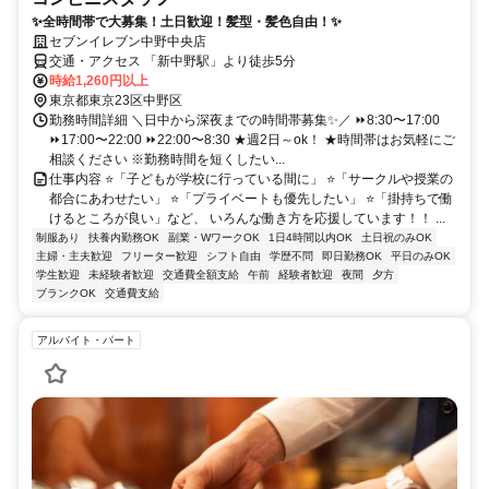
✨全時間帯で大募集！土日歓迎！髪型・髪色自由！✨
セブンイレブン中野中央店
交通・アクセス 「新中野駅」より徒歩5分
時給1,260円以上
東京都東京23区中野区
勤務時間詳細 ＼日中から深夜までの時間帯募集✨／ ⏩8:30〜17:00
⏩17:00〜22:00 ⏩22:00〜8:30 ★週2日～ok！ ★時間帯はお気軽にご
相談ください ※勤務時間を短くしたい...
仕事内容 ⭐️「子どもが学校に行っている間に」 ⭐「サークルや授業の
都合にあわせたい」 ⭐「プライベートも優先したい」 ⭐「掛持ちで働
けるところが良い」など、 いろんな働き方を応援しています！！ ...
制服あり
扶養内勤務OK
副業・WワークOK
1日4時間以内OK
土日祝のみOK
主婦・主夫歓迎
フリーター歓迎
シフト自由
学歴不問
即日勤務OK
平日のみOK
学生歓迎
未経験者歓迎
交通費全額支給
午前
経験者歓迎
夜間
夕方
ブランクOK
交通費支給
アルバイト・パート