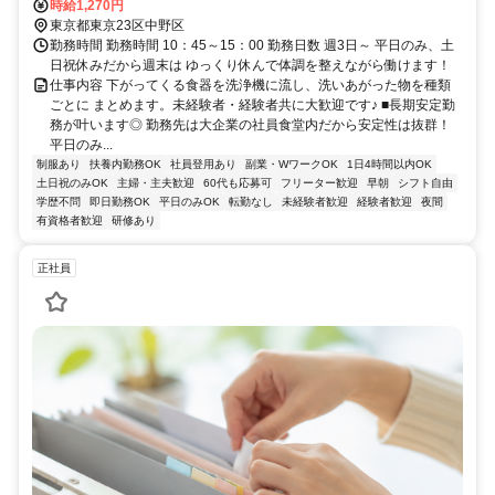
時給1,270円
東京都東京23区中野区
勤務時間 勤務時間 10：45～15：00 勤務日数 週3日～ 平日のみ、土
日祝休みだから週末は ゆっくり休んで体調を整えながら働けます！
仕事内容 下がってくる食器を洗浄機に流し、洗いあがった物を種類
ごとに まとめます。未経験者・経験者共に大歓迎です♪ ■長期安定勤
務が叶います◎ 勤務先は大企業の社員食堂内だから安定性は抜群！
平日のみ...
制服あり
扶養内勤務OK
社員登用あり
副業・WワークOK
1日4時間以内OK
土日祝のみOK
主婦・主夫歓迎
60代も応募可
フリーター歓迎
早朝
シフト自由
学歴不問
即日勤務OK
平日のみOK
転勤なし
未経験者歓迎
経験者歓迎
夜間
有資格者歓迎
研修あり
正社員