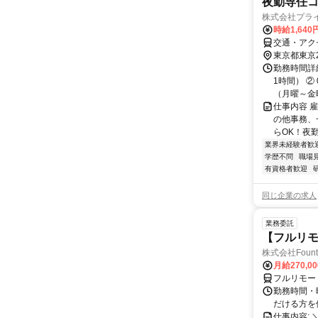
夜勤専任
株式会社プラ
時給1,64
交通・アク
東京都東京
勤務時間詳細
1時間） ②
（月曜～金曜
仕事内容 
の他事務、
らOK！夜勤
業界未経験者歓
学歴不問
職場
有資格者歓迎
同じ企業の求人
業務委託
【フルリモ
株式会社Fount
月給270,0
フルリモー
勤務時間・
だける方を
仕事内容: