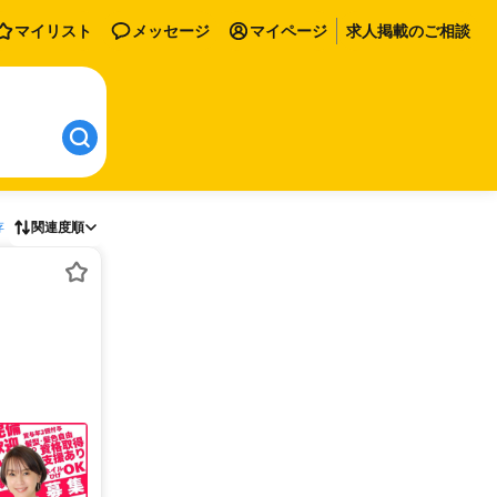
マイリスト
メッセージ
マイページ
求人掲載のご相談
存
関連度順