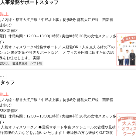
の人事業務サポートスタッフ
0円以上
徒歩8分
23区新宿区
日: 休憩時間：12:00～13:00(1時間) 実働8時間 20代の女性スタッフ多
す♪
 ＼人気オフィスワーク×総務サポート／ 未経験OK！人を支える縁の下の
ション 来客対応や社内サポートなど、 オフィスを円滑に回すための総
をお任せします。 実際...
残業なし
交通費支給
シフト制
ート
スタッフ
0円以上
徒歩8分
23区新宿区
日: 休憩時間：12:00～13:00(1時間) 実働8時間 20代の女性スタッフ多
す♪
 ＼人気オフィスワーク／ ◆営業サポート事務 スケジュールの管理や見積
進行管理の入力などをお願いいたします！ 未経験の方も研修やOJT制度