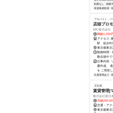
転勤なし
経験
有資格者歓迎
アルバイト・パ
店頭プロ
MIC株式会社
時給1,35
アクセス: 東京メトロ丸ノ内線 西新宿駅 徒歩10分 都営大江戸線 西新宿五丁目
東京都東京
勤務時間・曜
数在籍中で
仕事内容:
書作成、 
を ご用意し
社員登用あり
正社員
賃貸管理|
株式会社新日
月給260,0
交通・アク
東京都東京