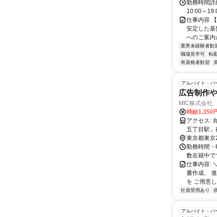
勤務時間詳細
10:00～1
仕事内容 
安定した基
へのご案内
業界未経験者歓
職場見学可
転
有資格者歓迎
アルバイト・パ
広告制作
MIC株式会社
時給1,35
アクセス: 丸ノ内線・都営大江戸線「中野坂上駅」徒歩8分 都営大江戸線「西新宿
五丁目駅」
東京都東京
勤務時間・曜
数在籍中で
仕事内容:
書作成、 
を ご用意し
社員登用あり
アルバイト・パ