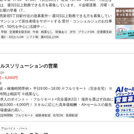
回は、週3日以上勤務できる方を募集しています。 ※金曜遅番、月曜・火
曜の早番《7...
✨西新宿5丁目駅付近の急募案件✨ 週3日以上勤務できる方を募集してい
級マンションで居住者様をサポートする 受付・コンシェルジュのお仕事
0代・50代を中心に活躍中 ✅...
早朝
交通費全額支給
午前
残業なし
研修あり
夕方
ブランクOK
交通費支給
週2・3日からOK
シフト制
週4日以上OK
ールスソリューションの営業
ge
円～4,000円
ト
 ＜稼働時間帯例＞ 平日9:00～18:00 ※フルリモート（完全在宅） ※
時間は相談可 ※残業なし
＜求人のポイント＞ ・フルリモート×完全週休2日！ 場所を選ばず自由に
給3,000～4,000円！ スキルに応じた高単価報酬 ・AI×セールスの最先
場価値の高い...
固定時間制
フルリモート
経験者歓迎
在宅OK
長期歓迎
アルバイト・パート