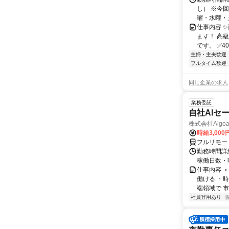
し） ※今
曜・水曜・土
仕事内容 
ます！ 高
です。 ✅4
主婦・主夫歓迎
フルタイム歓迎
同じ企業の求人
業務委託
自社AIセ
株式会社Algoa
時給3,000
フルリモー
勤務時間詳細
稼働日数・
仕事内容 
働ける ・時
端領域で 市
社員登用あり