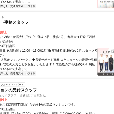
ているので安心して...
残業なし
交通費支給
シフト制
ート
ート事務スタッフ
0円以上
」徒歩8分
23区新宿区
日: 休憩時間：12:00～13:00(1時間) 実働8時間 20代の女性スタッフ多
す♪
 ＼人気オフィスワーク／ ◆営業サポート事務 スケジュールの管理や見積
進行管理の入力などをお願いいたします！ 未経験の方も研修やOJT制度
ているので安心して...
残業なし
交通費支給
シフト制
アルバイト・パート
ションの受付スタッフ
るねすプラス 西新宿5丁目駅付近
0円以上
セス 西新宿5丁目駅から徒歩3分の高級マンションです。
23区新宿区
 早番《7:45〜17:00》（休憩60分） 遅番《17:00〜22:00》（休憩な