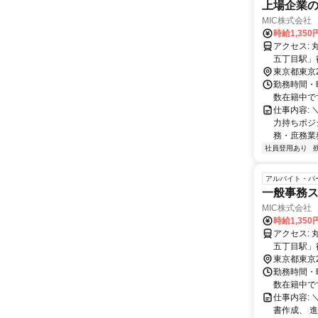
上場企業
MIC株式会社
時給1,35
アクセス: 丸ノ内線・都営大江戸線「中野坂上駅」徒歩8分 都営大江戸線「西新宿
五丁目駅」
東京都東京
勤務時間・曜
数在籍中で
仕事内容:
力持ちポジ
務・庶務業務
社員登用あり
アルバイト・パ
一般事務
MIC株式会社
時給1,35
アクセス: 丸ノ内線・都営大江戸線「中野坂上駅」徒歩8分 都営大江戸線「西新宿
五丁目駅」
東京都東京
勤務時間・曜
数在籍中で
仕事内容:
書作成、 