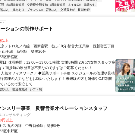
不問
未経験者歓迎
交通費全額支給
経験者歓迎
ネイルOK
残業なし
研修あり
賞与あり
ブランクOK
育休あり
交通費支給
長期歓迎
ート
モーションの制作サポート
0円以上
駅 徒歩8分 山手線 新宿駅 徒歩20分
23区新宿区
日: 休憩時間：12:00～13:00(1時間) 実働8時間 20代の女性スタッフ多
す♪ 面接時の履歴書は不要なのでまずはご応募ください！
 ＼人気オフィスワーク／ ◆営業サポート事務 スケジュールの管理や見積
進行管理の入力などをお願いいたします！ 未経験の方も研修やOJT制度
ているので安心して...
残業なし
交通費支給
シフト制
マンスリー事業 反響営業オペレーションスタッフ
本コンサルティング
00円以上
セス 丸の内線「中野新橋駅」徒歩5分
23区中野区