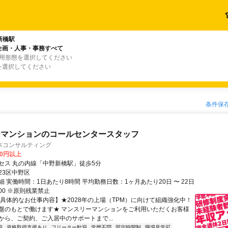
新橋駅
企画・人事・事務すべて
雇用形態を選択してください
を選択してください
条件保
ーマンションのコールセンタースタッフ
本コンサルティング
00円以上
セス 丸の内線「中野新橋駅」徒歩5分
23区中野区
 実働時間：1日あたり8時間 平均勤務日数：1ヶ月あたり20日 〜 22日
9:00 ※原則残業禁止
【具体的なお仕事内容】★2028年の上場（TPM）に向けて組織強化中！
盤のもとで働けます★ マンスリーマンションをご利用いただくお客様
から、ご契約、ご入居中のサポートまで...
迎
資格取得支援あり
フリーター歓迎
学歴不問
固定時間制
職場見学可