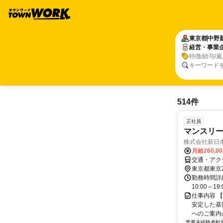
東京都
中野
経営・事業
特徴/給与/
キーワード
514件
正社員
マンスリ
株式会社新日
月給260,0
交通・アク
東京都東京
勤務時間詳細
10:00～1
仕事内容 
安定した基
へのご案内
業界未経験者歓