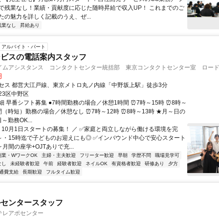
で残業なし！業績・貢献度に応じた随時昇給で収入UP！ これまでのご
たの魅力を詳しく記載のうえ、ぜ...
残業なし
昇給あり
アルバイト・パート
ービスの電話案内スタッフ
イムアシスタンス コンタクトセンター統括部 東京コンタクトセンター室 ロードチ
円
セス 都営大江戸線、東京メトロ丸ノ内線「中野坂上駅」徒歩3分
23区中野区
 早番シフト募集 ●7時間勤務の場合／休憩1時間 ⏰7時～15時 ⏰8時～
時間（時短）勤務の場合／休憩なし ⏰7時～12時 ⏰8時～13時 ★月～日の
～勤務OK...
＼ 10月1日スタートの募集！ ／ ✅家庭と両立しながら働ける環境を完
3～・15時迄で子どものお迎えにも◎ ✅インバウンド中心で安心スタート
ヶ月間の座学+OJTありで充...
副業・WワークOK
主婦・主夫歓迎
フリーター歓迎
早朝
学歴不問
職場見学可
なし
未経験者歓迎
午前
経験者歓迎
ネイルOK
有資格者歓迎
研修あり
夕方
通費支給
長期歓迎
フルタイム歓迎
ルセンタースタッフ
テレアポセンター