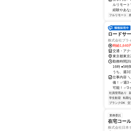
ルリモート
経験やあな
フルリモート
ロードサ
株式会社プラ
時給1,640
交通・アク
東京都東京
勤務時間詳細
16時 ●5
うち、週3日
仕事内容 
備！ ✅週
可能！ ✅3
社員登用あり
学生歓迎
転勤
ブランクOK
交
業務委託
在宅コー
株式会社日本