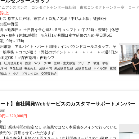
コールセンタースタッフ
イムアシスタンス コンタクトセンター統括部 東京コンタクトセンター室 ロードチ
0円以上
セス 都営大江戸線、東京メトロ丸ノ内線「中野坂上駅」徒歩3分
23区中野区
 ＜勤務日＞ 土日祝を含む週3～5日 ＜シフト＞ ① 22時～翌6時（休憩
 0時～8時（休憩1時間） ※入社1か月間は座学研修のため 平日週5日
）9時～17時...
雇用形態：アルバイト・パート 職種：インバウンドコールスタッフ、そ
一般事務 ＋ココが違う！弊社のポイント＋・＋・＋・＋・＋ ✅週3日か
固定OK！ ✅深夜割増＋夜勤シフ...
迎
社員登用あり
副業・WワークOK
主婦・主夫歓迎
フリーター歓迎
早朝
見学可
学生歓迎
転勤なし
経験不問
未経験者歓迎
経験者歓迎
ネイルOK
夜間
研修あり
夕方
ブランクOK
交通費支給
ート】自社開発Webサービスのカスタマーサポートメンバー
ain
00円～320,000円
ト
曜日: 業務時間の指定なし ※兼業ではなく本業務をメインで行っていた
優先的に採用させていただきます
 ＼ 【完全在宅】月額27万円スタート！自社開発サービスのCS業務／ フ