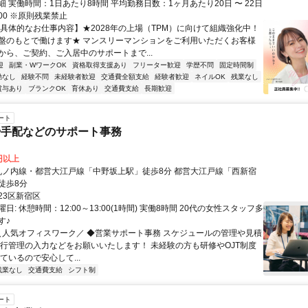
 実働時間：1日あたり8時間 平均勤務日数：1ヶ月あたり20日 〜 22日
9:00 ※原則残業禁止
【具体的なお仕事内容】★2028年の上場（TPM）に向けて組織強化中！
盤のもとで働けます★ マンスリーマンションをご利用いただくお客様
から、ご契約、ご入居中のサポートまで...
迎
副業・WワークOK
資格取得支援あり
フリーター歓迎
学歴不問
固定時間制
勤なし
経験不問
未経験者歓迎
交通費全額支給
経験者歓迎
ネイルOK
残業なし
賞与あり
ブランクOK
育休あり
交通費支給
長期歓迎
ート
や手配などのサポート事務
0円以上
徒歩8分
23区新宿区
日: 休憩時間：12:00～13:00(1時間) 実働8時間 20代の女性スタッフ多
す♪
 ＼人気オフィスワーク／ ◆営業サポート事務 スケジュールの管理や見積
進行管理の入力などをお願いいたします！ 未経験の方も研修やOJT制度
ているので安心して...
残業なし
交通費支給
シフト制
ート