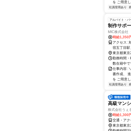
を ご用意し
社員登用あり
アルバイト・パ
制作サポ
MIC株式会社
時給1,35
アクセス: 丸ノ内線・都営大江戸線「中野坂上駅」徒歩8分、 都営大江戸線「西新
宿五丁目駅
東京都東京
勤務時間・曜
数在籍中で
仕事内容:
書作成、 
を ご用意し
社員登用あり
高級マン
株式会社うぇ
時給1,30
交通・アク
東京都東京
勤務時間詳細