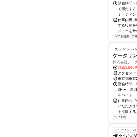
勤務時間・曜
で満たす方
ミーティングや
仕事内容:
する役割を
ジャーをサポ
シフト自由
フ
アルバイト・パ
ケータリ
株式会社シー
時給1,50
東京都東京
勤務時間・曜
3H〜、週
ルバイト
仕事内容:
いただきま
を提供するこ
シフト制
アルバイト・パ
ボクシン