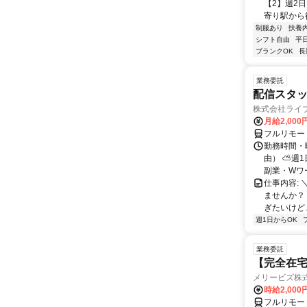
【2】週2
寄り駅から徒
制服あり
扶養
シフト自由
平
ブランクOK
長
業務委託
配信スタッ
株式会社ライ
月給2,000
フルリモー
勤務時間・
由） ⛅週1
副業・Wワ
仕事内容: 
ませんか？
ぎたいけど…
週1日からOK
業務委託
【完全在宅
メリービズ株
時給2,00
フルリモー