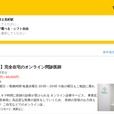
富士見町駅
してください
が選べる・シフト自由
を選択してください
条件保
定】完全在宅のオンライン問診医師
博愛会
0円～80,000円
ト
日: ✅勤務時間 毎週水曜日 10:00～19:00 ※他の曜日もご相談に乗れ
 スキマ時間に医師の診察が受けられる オンライン診療サービス。 事業拡
患者様に 高品質な医療の提供をしていくため、 医師の皆様のお力添え
 ご自宅などでのオンライン診...
ルリモート
残業なし