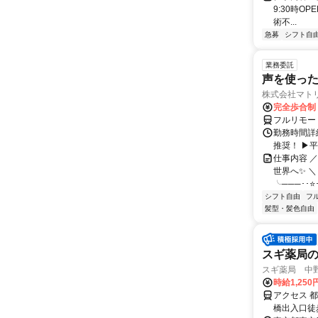
9:30時O
術不...
急募
シフト自
業務委託
声を使っ
株式会社マト
完全歩合制
フルリモー
勤務時間詳細
推奨！ ▶
仕事内容 
世界へ✨ ＼
╰───･･⭐･
シフト自由
フ
髪型・髪色自由
スギ薬局
スギ薬局 中
時給1,250
アクセス 
橋出入口徒