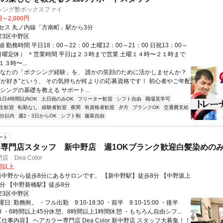
シング塾ボックスファイ
円～2,000円
セス 丸ノ内線「方南町」駅から3分
23区中野区
 勤務時間 平日18：00～22：00 土曜12：00～21：00 日祝13：00～
 （月曜定休） ＊営業時間 平日は２３時まで営業 土曜１４時〜２１時まで
３時〜...
あなたの「ボクシング経験」を、 誰かの笑顔のために活かしませんか？
グが好き”という、 その気持ちが何よりの応募資格です！ 初心者やご年配
シングの基礎を教える サポート...
1日4時間以内OK
土日祝のみOK
フリーター歓迎
シフト自由
職場見学可
生歓迎
転勤なし
経験者歓迎
夜間
有資格者歓迎
夕方
ブランクOK
交通費支給
5分以内
週2・3日からOK
シフト制
服装自由
ート
専門店スタッフ 新中野店 週1OKブランク歓迎白髪染めの
 Dea Color
0円以上
駅】徒歩12分 【中野新橋駅】徒歩8分
23区中野区
: 勤務例。 ・フル出勤 9:10-18:30 ・前半 9:10-15:00 ・後半
18:30 ・6時間以上45分休憩、8時間以上1時間休憩 ・もちろん自由シフ...
【仕事内容】 ヘアカラー専門店 Dea Color 新中野店 スタッフ大募集！！