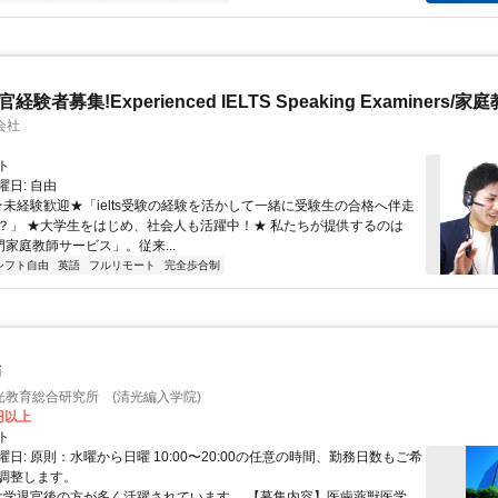
官経験者募集!Experienced IELTS Speaking Examiners/家
会社
ト
日: 自由
 ★未経験歓迎★「ielts受験の経験を活かして一緒に受験生の合格へ伴走
？」 ★大学生をはじめ、社会人も活躍中！★ 私たちが提供するのは
専門家庭教師サービス」。従来...
シフト自由
英語
フルリモート
完全歩合制
師
光教育総合研究所 (清光編入学院)
0円以上
ト
日: 原則：水曜から日曜 10:00〜20:00の任意の時間、勤務日数もご希
調整します。
 大学退官後の方が多く活躍されています。 【募集内容】医歯薬獣医学