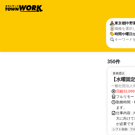
東京都
中野
職種を選択
時間や曜日
キーワード
350件
業務委託
【水曜固
一般社団法人
日給32,00
フルリモー
勤務時間・曜
ます。
仕事内容:
大に向けて
が必要です！
シフト自由
フ