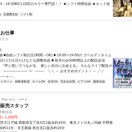
PEN－18:30時CLOSEのカラー専門店！！ ★シフト時間自由 ★カット技
由
交通費支給
シフト制
たお仕事
リクス
ト
 ■自由シフト制(1日1時間～OK) ▶19:00〜24:00の ゴールデンタイム
平日だけ/土日だけなども調整自由 ▶初月のみ50時間以上の配信必須
／ 『声と想いでつながる、 新しい自分に出会える』 そんなライブ配信の
 ╭─────────･⭐･･───╮ ＼＼ ～ おすすめポイント！ ～ ／／
──ｖ─...
ルリモート
経験者歓迎
ネイルOK
在宅OK
完全歩合制
ピアスOK
服装自由
アルバイト・パート
の販売スタッフ
野南台店
円～1,350円
都営大江戸線 西新宿五丁目A2口徒歩約10分、東京メトロ丸ノ内線 中野新
歩約11分、京王新線 初台北口徒歩約16分