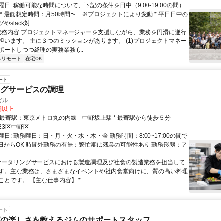
日: 稼働可能な時間について、下記の条件を日中（9:00-19:00の間）
 * 最低想定時間：月50時間〜 ※プロジェクトにより変動 * 平日日中の
slack対...
 業務内容 プロジェクトマネージャーを支援しながら、業務を円滑に遂行
担います。 主に３つのミッションがあります。 (1)プロジェクトマネー
ートしつつ経理の実務業務 (...
ルリモート
在宅OK
ート
ングサービスの調理
ガル
0円以上
アクセス: * 最寄駅：東京メトロ丸の内線 中野坂上駅 * 最寄駅から徒歩５分
23区中野区
日: 勤務曜日：日・月・火・水・木・金 勤務時間：8:00~17:00の間で
2日からOK 時間外勤務の有無：繁忙期は残業の可能性あり 勤務形態：ア
 ケータリングサービスにおける製造調理及び社食の製造業務を担当して
す。主な業務は、さまざまなイベントや社内食堂向けに、質の高い料理
とです。 【主な仕事内容】 * ...
ート
グの楽しさを教えるジムのサポートスタッフ