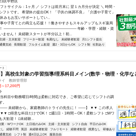
23区中野区
シフトサイクル：1ヶ月 ／ シフトは前月末に 翌１カ月分が決定 ＼ 時間・
シフトです。 希望休の提出OK！ 「子供の体調不良」「介護や子育て」
休みもお互いサポートしてい...
家事や子育てとの両立も応援！！働きやすさもスキルアップもスギ薬局
！ ―――――――――――――――――――― 年齢・学歴・経験・資
いません！ 未経験スタートが半分以上！初...
主婦・主夫歓迎
フリーター歓迎
転勤なし
未経験者歓迎
月1シフト提出
通費支給
長期歓迎
フルタイム歓迎
週2・3日からOK
シフト制
社割あり
ート
】高校生対象の学習指導/理系科目メイン(数学・物理・化学など
ライ 教師管理部
円～17,200円
ト
担当科目や勤務曜日/時間は柔軟に対応でき、ご希望に応じてシフトの調
す。
【―― 未経験から、家庭教師のトライの先生に！ ――】 ▼▼ この求人
！ ▼▼ □得意な科目だけでOK！ □週1日・1時間～OK！柔軟シフト □Wワ
大歓迎！ □未経験...
副業・WワークOK
土日祝のみOK
主婦・主夫歓迎
シフト自由
平日のみOK
なし
経験不問
英語
未経験者歓迎
フルリモート
経験者歓迎
残業なし
研修あり
通費支給
シフト制
週4日以上OK
服装自由