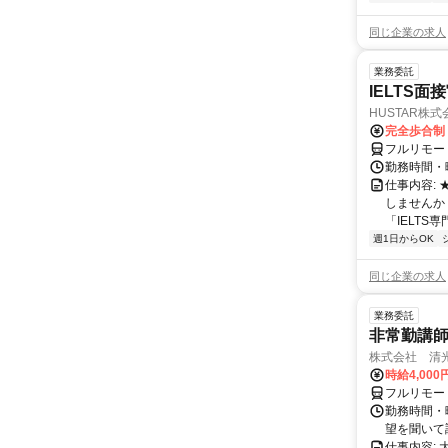
同じ企業の求人
業務委託
IELTS面接
HUSTAR株式
完全歩合制
フルリモー
勤務時間・曜
仕事内容:
しませんか
「IELTS
週1日からOK
同じ企業の求人
業務委託
非常勤講
株式会社 清
時給4,00
フルリモー
勤務時間・曜
望を聞いて
仕事内容: