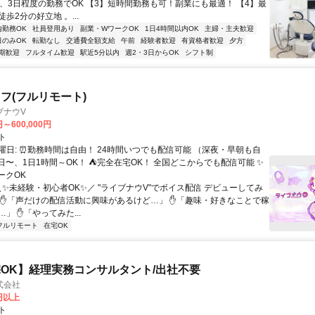
日、3日程度の勤務でOK 【3】短時間勤務も可！副業にも最適！ 【4】最
歩2分の好立地 。...
内勤務OK
社員登用あり
副業・WワークOK
1日4時間以内OK
主婦・主夫歓迎
日のみOK
転勤なし
交通費全額支給
午前
経験者歓迎
有資格者歓迎
夕方
期歓迎
フルタイム歓迎
駅近5分以内
週2・3日からOK
シフト制
フ(フルリモート)
ブナウV
円～600,000円
ト
曜日: ⏰勤務時間は自由！ 24時間いつでも配信可能 （深夜・早朝も自
日〜、1日1時間～OK！ ⛺完全在宅OK！ 全国どこからでも配信可能 ✨
ークOK
＼✨未経験・初心者OK✨／ "ライブナウV"でボイス配信 デビューしてみ
 ✋「声だけの配信活動に興味があるけど…」 ✋「趣味・好きなことで稼
」 ✋「やってみた...
フルリモート
在宅OK
OK】経理実務コンサルタント/出社不要
式会社
0円以上
ト