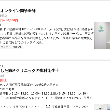
のオンライン問診医師
博愛会
0円～80,000円
ト
日: ✅勤務時間 10:00～19:00 ※平日入れる方は大歓迎 ※週0勤務も可
 スキマ時間に医師の診察が受けられる オンライン診療サービス。 事業拡
患者様に 高品質な医療の提供をしていくため、 医師の皆様のお力添え
 ご自宅などでのオンライン診...
ルリモート
残業なし
ート
差した歯科クリニックの歯科衛生士
歯科
0円以上
セス 方南町駅(2番出口)から徒歩2分／駅チカ
23区中野区
平日／9:15～13:30、15:00～18:30 土日／9:15～13:30、14:30～
＊週2日～3日程度の勤務となります ＊1日3h～勤務OK ＊午前のみ・午後の
・＊＼＼ 注目POINT ／／＊・ 。 【1】実務経験不問！ブランクOK！