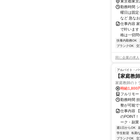
東京都東京
勤務時間 
曜日は固定
など 急なお
仕事内容 
で叶います
格は一切問
扶養内勤務OK
ブランクOK
交
同じ企業の求人
アルバイト・パ
【家庭教師
家庭教師のト
時給1,800
フルリモー
勤務時間 
整が可能で
仕事内容 
のPOINT
ーク・副業も
週1日からOK
学生歓迎
転勤
ブランクOK
交