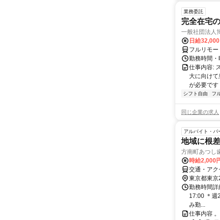
業務委託
完全在宅
一般社団法人
日給32,00
フルリモー
勤務時間・曜
仕事内容:
大に向けて
が必要です！
シフト自由
フ
同じ企業の求人
アルバイト・パ
地域に根
方南町あつし
時給2,00
交通・アク
東京都東京
勤務時間詳細 
17:00 
み勤...
仕事内容 。