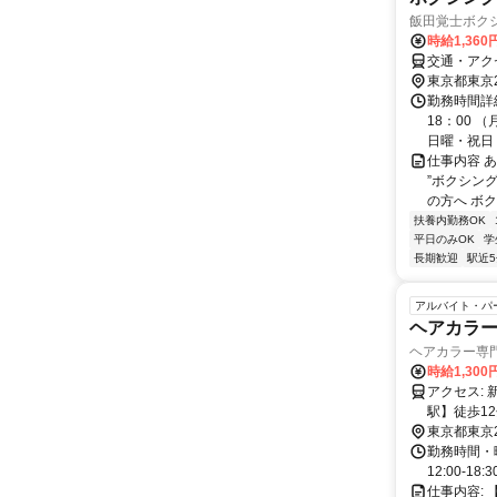
飯田覚士ボク
時給1,360
交通・アク
東京都東京
勤務時間詳細
18：00
日曜・祝日１
仕事内容 
”ボクシン
の方へ ボク
扶養内勤務OK
平日のみOK
学
長期歓迎
駅近
アルバイト・パ
ヘアカラー
ヘアカラー専門店
時給1,30
アクセス: 新中野から徒歩8分にあるサロンです。 【新中野駅】徒歩8分 【中野坂上
東京都東京
勤務時間・曜日
12:00-
仕事内容: 