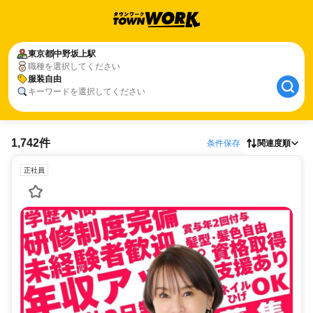
東京都
中野坂上駅
職種を選択してください
服装自由
キーワードを選択してください
1,742件
条件保存
関連度順
正社員