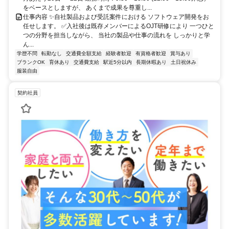
をベースとしますが、 あくまで成果を尊重し...
仕事内容 ✨自社製品および受託案件における ソフトウェア開発をお
任せします。 ✅入社後は既存メンバーによるOJT研修により 一つひと
つの分野を担当しながら、 当社の製品や仕事の流れを しっかりと学
ん...
学歴不問
転勤なし
交通費全額支給
経験者歓迎
有資格者歓迎
賞与あり
ブランクOK
育休あり
交通費支給
駅近5分以内
長期休暇あり
土日祝休み
服装自由
契約社員