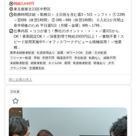
徒歩3分
時給1,640円
東京都東京23区中野区
勤務時間詳細 ＜勤務日＞ 土日祝を含む週3～5日 ＜シフト＞ ① 22時
～翌6時（休憩1時間） ② 0時～8時（休憩1時間） ※入社1か月間は
座学研修のため 平日週5日（月曜～金曜）9時～17時...
仕事内容 ＋ココが違う！弊社のポイント＋・＋・＋ ✅週3日から
OK！夜勤固定OK！ ✅深夜割増で時給2000円以上！ ✅書類不要！ス
ピード採用実施中!! ✅オフィスワークデビューも積極採用！ ✅他業
種...
業界未経験者歓迎
社員登用あり
副業・WワークOK
主婦・主夫歓迎
フリーター歓迎
早朝
学歴不問
職場見学可
学生歓迎
転勤なし
経験不問
未経験者歓迎
経験者歓迎
ネイルOK
夜間
有資格者歓迎
研修あり
夕方
ブランクOK
交通費支給
同じ企業の求人
正社員