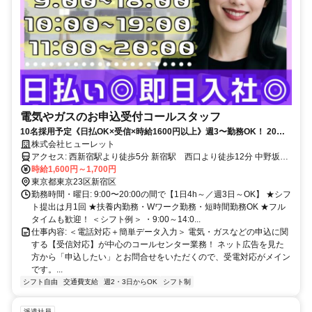
電気やガスのお申込受付コールスタッフ
10名採用予定《日払OK×受信×時給1600円以上》週3〜勤務OK！ 20～
30代の方を中心に活躍中！未経験から始められる受信コールセンター！
株式会社ヒューレット
アクセス: 西新宿駅より徒歩5分 新宿駅 西口より徒歩12分 中野坂上
駅より徒歩6分 西武新宿駅より徒歩9分 都庁前駅より徒歩6分
時給1,600円～1,700円
東京都東京23区新宿区
勤務時間・曜日: 9:00〜20:00の間で【1日4h～／週3日～OK】 ★シフ
ト提出は月1回 ★扶養内勤務・Wワーク勤務・短時間勤務OK ★フル
タイムも歓迎！ ＜シフト例＞ ・9:00～14:0...
仕事内容: ＜電話対応＋簡単データ入力＞ 電気・ガスなどの申込に関
する【受信対応】が中心のコールセンター業務！ ネット広告を見た
方から「申込したい」とお問合せをいただくので、受電対応がメイン
です。...
シフト自由
交通費支給
週2・3日からOK
シフト制
派遣社員