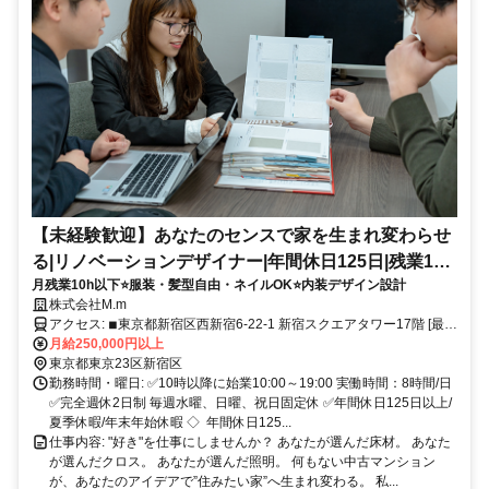
【未経験歓迎】あなたのセンスで家を生まれ変わらせ
る|リノベーションデザイナー|年間休日125日|残業10h
月残業10h以下⭐服装・髪型自由・ネイルOK⭐内装デザイン設計
以下
株式会社M.m
アクセス: ◾︎東京都新宿区西新宿6-22-1 新宿スクエアタワー17階 [最寄
り駅]都庁前駅、西新宿駅、中野坂上駅 東京メトロ丸ノ内線「西新
月給250,000円以上
宿」駅(2番出口）徒歩7分 都営大江戸線「都庁前」駅（A5出口）徒歩
東京都東京23区新宿区
5分 東京メトロ丸ノ内線/都営大江戸線「中野坂上」駅(A1出口）徒歩
勤務時間・曜日: ✅10時以降に始業10:00～19:00 実働時間：8時間/日
9分 各線「新宿」駅（西口）徒歩17分
✅完全週休2日制 毎週水曜、日曜、祝日固定休 ✅年間休日125日以上/
夏季休暇/年末年始休暇 ◇ 年間休日125...
仕事内容: "好き"を仕事にしませんか？ あなたが選んだ床材。 あなた
が選んだクロス。 あなたが選んだ照明。 何もない中古マンション
が、あなたのアイデアで”住みたい家”へ生まれ変わる。 私...