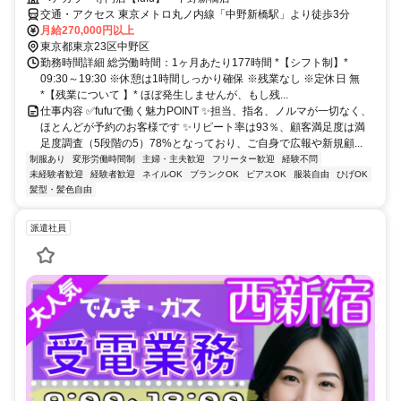
交通・アクセス 東京メトロ丸ノ内線「中野新橋駅」より徒歩3分
月給270,000円以上
東京都東京23区中野区
勤務時間詳細 総労働時間：1ヶ月あたり177時間 *【シフト制】*
09:30～19:30 ※休憩は1時間しっかり確保 ※残業なし ※定休日 無
*【残業について 】* ほぼ発生しませんが、もし残...
仕事内容 ✅fufuで働く魅力POINT ✨担当、指名、ノルマが一切なく、
ほとんどが予約のお客様です ✨リピート率は93％、顧客満足度は満
足度調査（5段階の5）78%となっており、ご自身で広報や新規顧...
制服あり
変形労働時間制
主婦・主夫歓迎
フリーター歓迎
経験不問
未経験者歓迎
経験者歓迎
ネイルOK
ブランクOK
ピアスOK
服装自由
ひげOK
髪型・髪色自由
派遣社員