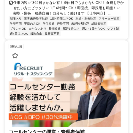
仕事内容 ✅ 365日まかない有！※休日でもまかないOK!！ 食費を浮か
せたい方にピッタリ ✅ 1日4時間〜OK！即面接、即採用も可能！ ✅
髪型・髪色・服装自由！自分らしく働けます 【仕事内容】 ...
制服あり
業界未経験者歓迎
1日4時間以内OK
主婦・主夫歓迎
フリーター歓迎
学歴不問
平日のみOK
学生歓迎
経験不問
未経験者歓迎
経験者歓迎
ブランクOK
まかないあり
長期歓迎
駅近5分以内
週2・3日からOK
シフト制
週4日以上OK
服装自由
履歴書不要
契約社員
コールセンターの運営・管理者候補