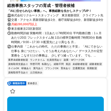
総務事務スタッフの育成・管理者候補
「AIに任せられない事務」へ。事務経験を生かしステップUP！
株式会社リクルートスタッフィング 東京都新宿区 クライアント先
交通・アクセス 西新宿駅徒歩1分、都庁前駅徒歩8分、新宿駅徒歩9分
月給280,000円以上
東京都東京23区新宿区
勤務時間詳細 実働時間：1日あたり7時間30分 平均勤務日数：1ヶ月
あたり20日 フレックスタイム制 1日の標準労働時間 7時間30分 勤務
時間例／9:00～17:30 ※配置先により異なる 月...
仕事内容 「これからの時代、 ただの事務だと不安」 「AIにできない
仕事を 身につけたい」 ＼そうお考えのあなたへ／ データ入力や定型
業務を こなすだけの事務は、 少しずつ減っています。 でも、...
業界未経験者歓迎
ランチタイム
社員登用あり
副業・WワークOK
資格取得支援あり
学歴不問
転勤なし
経験不問
英語
未経験者歓迎
経験者歓迎
ネイルOK
研修あり
賞与あり
ブランクOK
育休あり
交通費支給
長期歓迎
資格取得手当あり
土日祝休み
業務委託