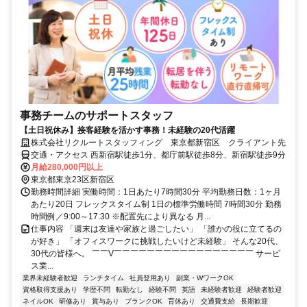
事務チームのサポートスタッフ
【土日祝休み】接客経験を活かす事務！未経験の20代活躍
株式会社リクルートスタッフィング 東京都新宿区 クライアント先
交通・アクセス 西新宿駅徒歩1分、都庁前駅徒歩8分、新宿駅徒歩9分
月給280,000円以上
東京都東京23区新宿区
勤務時間詳細 実働時間：1日あたり7時間30分 平均勤務日数：1ヶ月
あたり20日 フレックスタイム制 1日の標準労働時間 7時間30分 勤務
時間例／9:00～17:30 ※配置先により異なる 月...
仕事内容 「週末は友達や家族と過ごしたい」 「誰かの役に立てるの
が好き」 「オフィスワークに挑戦したいけど未経験」 そんな20代、
30代の皆様へ。 ￣￣V￣￣￣￣￣￣￣￣￣￣￣￣￣￣￣￣￣ サービ
ス業...
業界未経験者歓迎
ランチタイム
社員登用あり
副業・WワークOK
資格取得支援あり
学歴不問
転勤なし
経験不問
英語
未経験者歓迎
経験者歓迎
ネイルOK
研修あり
賞与あり
ブランクOK
育休あり
交通費支給
長期歓迎