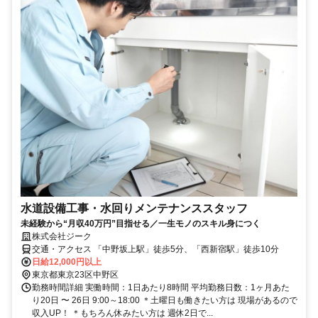
水道設備工事・水回りメンテナンススタッフ
未経験から“月収40万円”目指せる／一生モノのスキル身につく
株式会社ジーク
交通・アクセス 「中野坂上駅」徒歩5分、「西新宿駅」徒歩10分
日給12,000円以上
東京都東京23区中野区
勤務時間詳細 実働時間：1日あたり8時間 平均勤務日数：1ヶ月あた
り20日 〜 26日 9:00～18:00 ＊土曜日も働きたい方は 現場があるので
収入UP！ ＊もちろん休みたい方は 週休2日で...