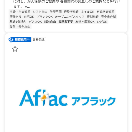
に対し、がん保険のご提案や 各種契約の見直しのご案内などを行い
ます。 ⭐...
主婦・主夫歓迎
シフト自由
学歴不問
経験者歓迎
ネイルOK
有資格者歓迎
研修あり
在宅OK
ブランクOK
オープニングスタッフ
長期歓迎
完全歩合制
駅近5分以内
ピアスOK
服装自由
履歴書不要
友達と応募OK
ひげOK
髪型・髪色自由
業務委託