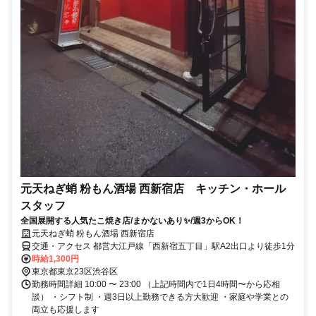
元天ねぎ蛸 粉もん酒場 西新宿店 キッチン・ホール
スタッフ
全国展開する人気たこ焼き店/まかないあり✨/週3からOK！
元天ねぎ蛸 粉もん酒場 西新宿店
交通・アクセス 都営大江戸線「西新宿五丁目」駅A2出口より徒歩1分
時給1,300円
東京都東京23区渋谷区
勤務時間詳細 10:00 〜 23:00 （上記時間内で1日4時間〜から応相
談） ・シフト制 ・週3日以上勤務できる方大歓迎 ・家庭や学業との
両立も応援します