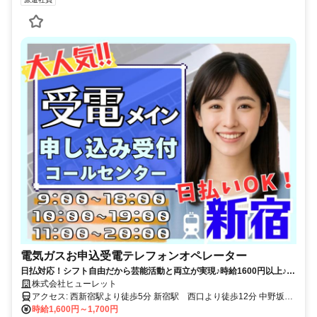
電気ガスお申込受電テレフォンオペレーター
日払対応！シフト自由だから芸能活動と両立が実現♪時給1600円以上♪残
業ナシ♪ 20～30代の方を中心に活躍中！
株式会社ヒューレット
アクセス: 西新宿駅より徒歩5分 新宿駅 西口より徒歩12分 中野坂上
駅より徒歩6分 西武新宿駅より徒歩9分 都庁前駅より徒歩6分
時給1,600円～1,700円