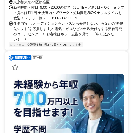
東京都東京23区新宿区
勤務時間・曜日: 9:00〜20:00の間で【1日4h～／週3日～OK】 ★シフ
ト提出は月1回 ★扶養内・Wワーク・短時間勤務OK ★フルタイムも
歓迎！ ＜シフト例＞ ・9:00～14:00 ・9...
仕事内容: ＼オーディションもレッスンも妥協しない。あなたの"夢優
先シフト"を応援します／ 電気・ガスなどの申込受付をする受信専門
のコールセンター！ お客様はネット広告を見て、「申し込みた
い！」と...
シフト自由
交通費支給
週2・3日からOK
シフト制
正社員