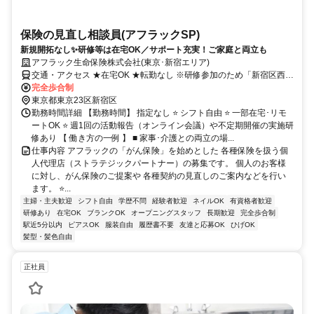
保険の見直し相談員(アフラックSP)
新規開拓なし✨研修等は在宅OK／サポート充実！ご家庭と両立も
アフラック生命保険株式会社(東京･新宿エリア)
交通・アクセス ★在宅OK ★転勤なし ※研修参加のため「新宿区西新
宿」への出社あり
完全歩合制
東京都東京23区新宿区
勤務時間詳細 【勤務時間】 指定なし ⭐ シフト自由 ⭐ 一部在宅･リモ
ートOK ⭐ 週1回の活動報告（オンライン会議）や不定期開催の実施研
修あり 【 働き方の一例 】 ■ 家事･介護との両立の場...
仕事内容 アフラックの「がん保険」を始めとした 各種保険を扱う個
人代理店（ストラテジックパートナー）の募集です。 個人のお客様
に対し、がん保険のご提案や 各種契約の見直しのご案内などを行い
ます。 ⭐...
主婦・主夫歓迎
シフト自由
学歴不問
経験者歓迎
ネイルOK
有資格者歓迎
研修あり
在宅OK
ブランクOK
オープニングスタッフ
長期歓迎
完全歩合制
駅近5分以内
ピアスOK
服装自由
履歴書不要
友達と応募OK
ひげOK
髪型・髪色自由
正社員