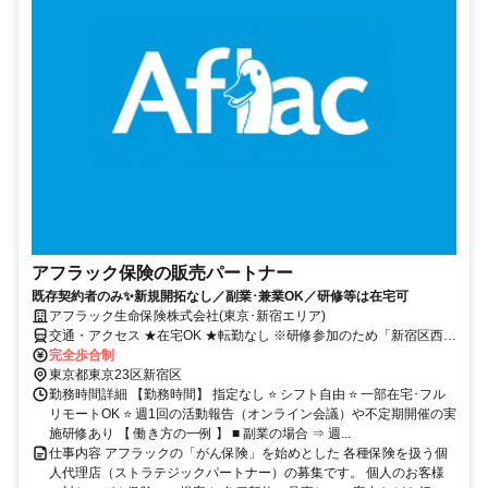
アフラック保険の販売パートナー
既存契約者のみ✨新規開拓なし／副業･兼業OK／研修等は在宅可
アフラック生命保険株式会社(東京･新宿エリア)
交通・アクセス ★在宅OK ★転勤なし ※研修参加のため「新宿区西新
宿」への出社あり
完全歩合制
東京都東京23区新宿区
勤務時間詳細 【勤務時間】 指定なし ⭐ シフト自由 ⭐ 一部在宅･フル
リモートOK ⭐ 週1回の活動報告（オンライン会議）や不定期開催の実
施研修あり 【 働き方の一例 】 ■ 副業の場合 ⇒ 週...
仕事内容 アフラックの「がん保険」を始めとした 各種保険を扱う個
人代理店（ストラテジックパートナー）の募集です。 個人のお客様