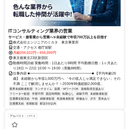
ITコンサルティング業界の営業
サービス・接客業から営業へ✨未経験で年収700万以上を目指す
株式会社エンジニアのミカタ 東京事業所
交通・アクセス 都庁前駅
月給250,022円～650,000円
東京都東京23区新宿区
勤務時間詳細 実働時間：1日あたり8時間 平均勤務日数：1ヶ月あた
り18日 〜 22日 10:00 〜 19:00（実働8時間）
仕事内容 ■━━━━━━━━━━━━━━━━━━■ 【平均年齢26
歳】 未経験から年収1,000万円へ 「今の収入じゃ満足できない」その
不満 ここで解消しませんか？ ✨2030年時価総額2,000億...
業界未経験者歓迎
ランチタイム
副業・WワークOK
資格取得支援あり
フリーター歓迎
学歴不問
固定時間制
転勤なし
経験不問
未経験者歓迎
交通費全額支給
午前
経験者歓迎
有資格者歓迎
研修あり
夕方
育休あり
交通費支給
長期歓迎
駅近5分以内
アルバイト・パート