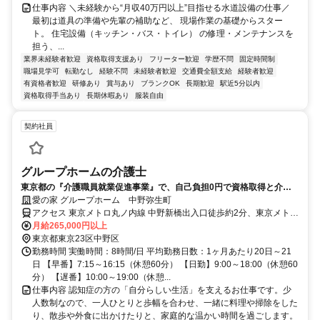
仕事内容 ＼未経験から“月収40万円以上”目指せる水道設備の仕事／
最初は道具の準備や先輩の補助など、 現場作業の基礎からスター
ト。 住宅設備（キッチン・バス・トイレ） の修理・メンテナンスを
担う、...
業界未経験者歓迎
資格取得支援あり
フリーター歓迎
学歴不問
固定時間制
職場見学可
転勤なし
経験不問
未経験者歓迎
交通費全額支給
経験者歓迎
有資格者歓迎
研修あり
賞与あり
ブランクOK
長期歓迎
駅近5分以内
資格取得手当あり
長期休暇あり
服装自由
契約社員
グループホームの介護士
東京都の『介護職員就業促進事業』で、自己負担0円で資格取得と介護
の仕事をスタートしよう
愛の家 グループホーム 中野弥生町
アクセス 東京メトロ丸ノ内線 中野新橋出入口徒歩約2分、東京メトロ
丸ノ内線 中野坂上3番口徒歩約11分、東京メトロ丸ノ内線 中野富士
月給265,000円以上
見町1番口徒歩約11分 東京メトロ丸ノ内線「中野新橋駅」より徒歩2
東京都東京23区中野区
分
勤務時間 実働時間：8時間/日 平均勤務日数：1ヶ月あたり20日～21
日 【早番】7:15～16:15（休憩60分） 【日勤】9:00～18:00（休憩60
分） 【遅番】10:00～19:00（休憩...
仕事内容 認知症の方の「自分らしい生活」を支えるお仕事です。少
人数制なので、一人ひとりと歩幅を合わせ、一緒に料理や掃除をした
り、散歩や外食に出かけたりと、家庭的な温かい時間を過ごします。