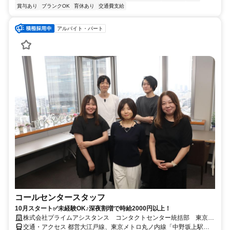
賞与あり
ブランクOK
育休あり
交通費支給
アルバイト・パート
コールセンタースタッフ
10月スタート✅未経験OK♪深夜割増で時給2000円以上！
株式会社プライムアシスタンス コンタクトセンター統括部 東京コ
ンタクトセンター室 ロードチーム(夜勤)
交通・アクセス 都営大江戸線、東京メトロ丸ノ内線「中野坂上駅」