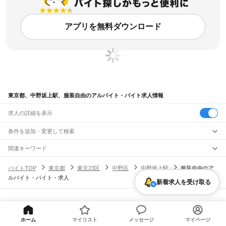
アプリを無料ダウンロード
東京都、中野坂上駅、服装自由のアルバイト・バイト求人情報
求人の詳細を表示
条件を追加・変更して検索
市区町村を追加・変更
関連キーワード
完全在宅ワーク 全国
シール貼り 在宅
現在地周辺
ガチャガチャ
犬カフェ
東京都
駅を追加・変更
バイトTOP
東京都
東京23区
中野区
中野坂上駅
服装自由のア
東京都
すべて
ルバイト・バイト・求人
東京23区
すべて
新着求人を受け取る
職種を追加・変更
JR東海道本線(東京～熱海)
千代田区
中央区
港区
新宿区
文京区
台東区
墨田区
江東区
品川区
目黒区
大田区
東京駅
新橋駅
品川駅
飲食・フードサービス
世田谷区
渋谷区
中野区
杉並区
豊島区
北区
荒川区
板橋区
練馬区
足立区
葛飾区
特徴を追加・変更
飲食・フードサービス
江戸川区
すべて
ヘルプ・お問い合わせ
サイトマップ
利用規約・プライバシーポリシー
JR山手線
ホールスタッフ
キッチンスタッフ
皿洗い・洗い場
精肉・鮮魚加工
給食調理
人気
[企業]求人広告の掲載相談
大崎駅
五反田駅
目黒駅
恵比寿駅
渋谷駅
原宿駅
代々木駅
新宿駅
新大久保駅
八王子市
立川市
武蔵野市
三鷹市
青梅市
府中市
昭島市
調布市
町田市
小金井市
雇用形態を追加・変更
ホーム
マイリスト
メッセージ
マイページ
パン屋（ベーカリー）
フードカウンター販売員
バー（BAR）・バーテンダー
日払いOK
高校生歓迎
学生歓迎
深夜の仕事
髪型・髪色自由
ひげOK
ネイルOK
高田馬場駅
目白駅
池袋駅
大塚駅
巣鴨駅
駒込駅
田端駅
西日暮里駅
日暮里駅
鶯谷駅
小平市
日野市
東村山市
国分寺市
国立市
福生市
狛江市
東大和市
清瀬市