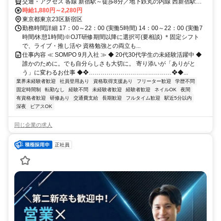
交通・アクセス 各線 新宿駅～徒歩8分／地下鉄丸の内線 西新宿駅～
徒歩3分／地下鉄大江戸線 都庁前駅～直結
時給1,880円～2,280円
東京都東京23区新宿区
勤務時間詳細 17：00～22：00 (実働5時間) 14：00～22：00 (実働7
時間/休憩1時間)※OJT研修期間以降に選択可(要相談) ＊固定シフト
で、ライブ・推し活や 資格勉強との両立も...
仕事内容 ≪ SOMPO 9月入社 ≫ ◆ 20代30代学生の未経験活躍中 ◆
誰かのために。でも自分らしさも大切に。 寄り添いが「ありがと
う」に変わるお仕事 ◆❖……………………………………❖◆...
業界未経験者歓迎
社員登用あり
資格取得支援あり
フリーター歓迎
学歴不問
固定時間制
転勤なし
経験不問
未経験者歓迎
経験者歓迎
ネイルOK
夜間
有資格者歓迎
研修あり
交通費支給
長期歓迎
フルタイム歓迎
駅近5分以内
深夜
ピアスOK
同じ企業の求人
正社員