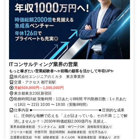
ITコンサルティング業界の営業
もっと稼ぎたい営業経験者へ✨前職の顧客を活かして年収UP✨
株式会社エンジニアのミカタ 東京事業所
交通・アクセス 都庁前駅
月給500,000円～1,000,000円
東京都東京23区新宿区
勤務時間詳細 実働時間：1日あたり8時間 平均勤務日数：1ヶ月あた
り18日 〜 22日 10:00 〜 19:00（実働8時間）
仕事内容 ■━━━━━━━━━━━━━━━━━━■ 圧倒的な成果
に、圧倒的な報酬で応える 「上が詰まっている」その不満 ここで解
消しませんか？ ✨2030年時価総額2,000億円を 見据え...
業界未経験者歓迎
ランチタイム
副業・WワークOK
資格取得支援あり
フリーター歓迎
学歴不問
固定時間制
未経験者歓迎
住宅手当あり
交通費全額支給
午前
経験者歓迎
ネイルOK
有資格者歓迎
研修あり
夕方