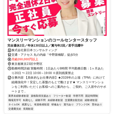
マンスリーマンションのコールセンタースタッフ
完全週休2日／年休130日以上／賞与年2回／若手活躍中
株式会社新日本コンサルティング
交通・アクセス 丸の内線「中野新橋駅」徒歩5分
月給260,000円以上
東京都東京23区中野区
勤務時間詳細 実働時間：1日あたり8時間 平均勤務日数：1ヶ月あた
り20日 〜 22日 10:00～19:00 ※原則残業禁止
仕事内容 【具体的なお仕事内容】★2028年の上場（TPM）に向けて
組織強化中！安定した基盤のもとで働けます★ マンスリーマンショ
ンをご利用いただくお客様へのご案内から、ご契約、ご入居中のサポ
ートまで...
業界未経験者歓迎
資格取得支援あり
フリーター歓迎
学歴不問
固定時間制
職場見学可
転勤なし
経験不問
未経験者歓迎
交通費全額支給
経験者歓迎
ネイルOK
残業なし
有資格者歓迎
研修あり
賞与あり
ブランクOK
育休あり
交通費支給
長期歓迎