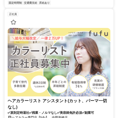
固定時間制
交通費支給
昇給あり
正社員
ヘアカラーリスト アシスタント(カット、パーマ一切
なし)
✅原則定時退社✅残業・ノルマなし✅美容師免許必須✅副業可
ヘアカラー専門店【fufu】 中野新橋店