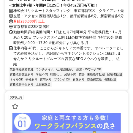
＜女性比率7割＞年間休日125日！年収452万円も可能！
株式会社リクルートスタッフィング 東京都新宿区 クライアント先
交通・アクセス 西新宿駅徒歩1分、都庁前駅徒歩8分、新宿駅徒歩9分
月給280,000円以上
東京都東京23区新宿区
勤務時間詳細 実働時間：1日あたり7時間30分 平均勤務日数：1ヶ月
あたり20日 フレックスタイム制 1日の標準労働時間 7時間30分 勤務
時間例／9:00～17:30 ※配置先により異なる 月...
仕事内容 40代、ここからが キャリアの本番です。 オペレーターとし
ての経験を活かし、 未経験からマネジメントポジションに挑戦しま
せんか？ リクルートグループの 高度なBPOノウハウを吸収し、 組
織...
業界未経験者歓迎
ランチタイム
社員登用あり
副業・WワークOK
資格取得支援あり
学歴不問
転勤なし
経験不問
英語
未経験者歓迎
経験者歓迎
ネイルOK
研修あり
賞与あり
ブランクOK
育休あり
交通費支給
長期歓迎
資格取得手当あり
土日祝休み
契約社員