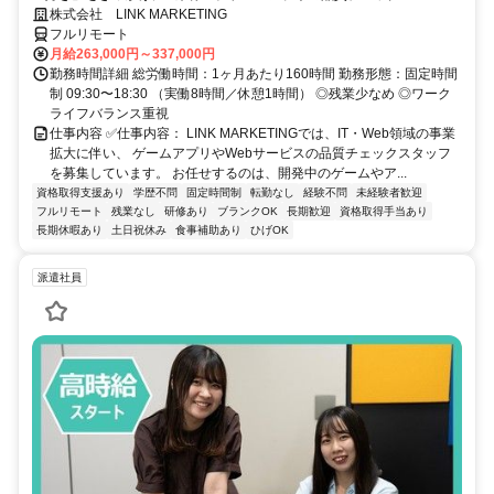
株式会社 LINK MARKETING
フルリモート
月給263,000円～337,000円
勤務時間詳細 総労働時間：1ヶ月あたり160時間 勤務形態：固定時間
制 09:30〜18:30 （実働8時間／休憩1時間） ◎残業少なめ ◎ワーク
ライフバランス重視
仕事内容 ✅仕事内容： LINK MARKETINGでは、IT・Web領域の事業
拡大に伴い、 ゲームアプリやWebサービスの品質チェックスタッフ
を募集しています。 お任せするのは、開発中のゲームやア...
資格取得支援あり
学歴不問
固定時間制
転勤なし
経験不問
未経験者歓迎
フルリモート
残業なし
研修あり
ブランクOK
長期歓迎
資格取得手当あり
長期休暇あり
土日祝休み
食事補助あり
ひげOK
派遣社員