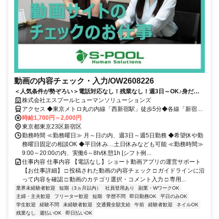
動画の内容チェック・入力/OW2608226
＜人気条件が勢ぞろい＞電話対応なし！残業なし！週3日～OK♪身だし
なみ(ネイル・ひげ・染髪・服装)自由◎お試し短期スタートも歓迎！
株式会社エスプールヒューマンソリューションズ
アクセス ◆東京メトロ丸の内線「西新宿駅」徒歩5分◆各線「新宿
駅」徒歩10分
時給1,700円～2,000円
東京都東京23区新宿区
勤務時間 ≪勤務曜日≫ 月～日の内、週3日～週5日勤務 ◆希望休や勤
務曜日固定の相談OK ◆平日休み…土日休みなども可能 ≪勤務時間≫
9:00～20:00の内、実働6～8h/休憩1h [シフト例...
仕事内容 仕事内容 【電話なし】ショート動画アプリの運営サポート
【お仕事詳細】 □ 投稿された動画の内容チェック □ ガイドラインに沿
って内容を確認 □ 動画のカテゴリ選択・コメント入力 □ 専用...
業界未経験者歓迎
短期（3ヵ月以内）
社員登用あり
副業・WワークOK
主婦・主夫歓迎
フリーター歓迎
短期
学歴不問
即日勤務OK
平日のみOK
学生歓迎
経験不問
未経験者歓迎
交通費全額支給
午前
経験者歓迎
ネイルOK
残業なし
週払いOK
即日払いOK