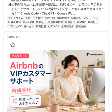
働時間は8時間です。 フレキシブルタイムも同じく 8:0...
仕事内容 私たちは千葉市を拠点に、約80社の中小企業の人事労務を
まるごとサポートしている社労士法人です。 **他の事務所と違うとこ
ろ？** Claude Code・ChatGPT・Google Wo...
ランチタイム
主婦・主夫歓迎
学歴不問
職場見学可
転勤なし
フルリモート
経験者歓迎
ネイルOK
残業なし
有資格者歓迎
研修あり
在宅OK
賞与あり
ブランクOK
育休あり
長期歓迎
ピアスOK
土日祝休み
服装自由
契約社員