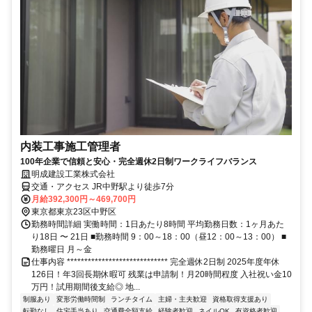
内装工事施工管理者
100年企業で信頼と安心・完全週休2日制ワークライフバランス
明成建設工業株式会社
交通・アクセス JR中野駅より徒歩7分
月給392,300円～469,700円
東京都東京23区中野区
勤務時間詳細 実働時間：1日あたり8時間 平均勤務日数：1ヶ月あた
り18日 〜 21日 ■勤務時間 9：00～18：00（昼12：00～13：00） ■
勤務曜日 月～金
仕事内容 ***************************** 完全週休2日制 2025年度年休
126日！年3回長期休暇可 残業は申請制！月20時間程度 入社祝い金10
万円！試用期間後支給◎ 地...
制服あり
変形労働時間制
ランチタイム
主婦・主夫歓迎
資格取得支援あり
転勤なし
住宅手当あり
交通費全額支給
経験者歓迎
ネイルOK
有資格者歓迎