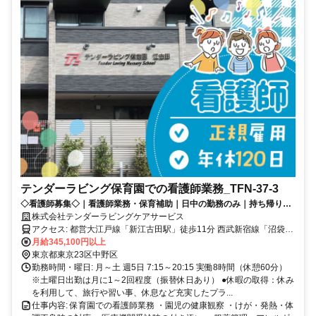
テンダーラビング保育園での看護師業務_TFN-37-3
◇看護師募集◇｜看護師業務・保育補助｜日中の勤務のみ｜持ち帰り仕
事なし｜子どもの成長を「チームではぐくむ」保育園です
株式会社テンダーラビングケアサービス
アクセス: 都営大江戸線「新江古田駅」徒歩11分 西武新宿線「沼袋
駅」徒歩11分 JR中央本線・JR中央総武線・東京メトロ東西線「中野
月給345,100円以上
駅」バス17分 「東橋」下車徒歩1分
東京都東京23区中野区
勤務時間・曜日: 月～土 週5日 7:15～20:15 実働8時間（休憩60分）
※土曜日出勤は月に1～2回程度（振替休日あり） ●休暇の取得：休み
を利用して、旅行や習い事、休息など充実したプラ...
仕事内容: 保育園での看護師業務 ・園児の健康観察 ・けが・発熱・体