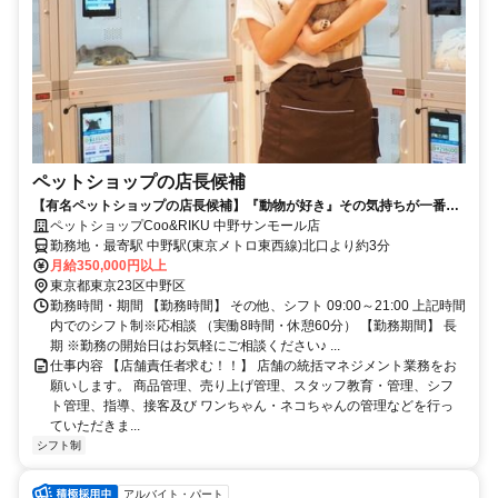
ペットショップの店長候補
【有名ペットショップの店長候補】『動物が好き』その気持ちが一番大
切☆
ペットショップCoo&RIKU 中野サンモール店
勤務地・最寄駅 中野駅(東京メトロ東西線)北口より約3分
月給350,000円以上
東京都東京23区中野区
勤務時間・期間 【勤務時間】 その他、シフト 09:00～21:00 上記時間
内でのシフト制※応相談 （実働8時間・休憩60分） 【勤務期間】 長
期 ※勤務の開始日はお気軽にご相談ください♪ ...
仕事内容 【店舗責任者求む！！】 店舗の統括マネジメント業務をお
願いします。 商品管理、売り上げ管理、スタッフ教育・管理、シフ
ト管理、指導、接客及び ワンちゃん・ネコちゃんの管理などを行っ
ていただきま...
シフト制
アルバイト・パート