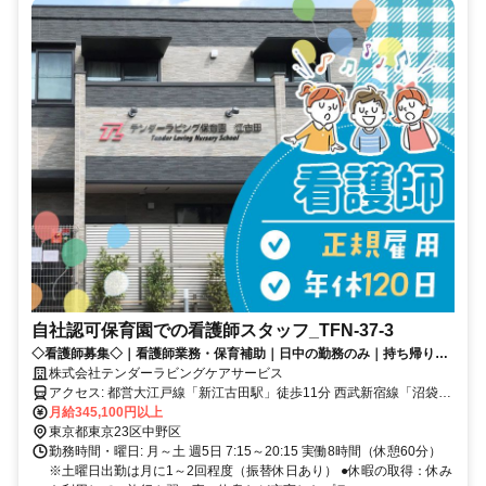
自社認可保育園での看護師スタッフ_TFN-37-3
◇看護師募集◇｜看護師業務・保育補助｜日中の勤務のみ｜持ち帰り仕
事なし｜子どもの成長を「チームではぐくむ」保育園です
株式会社テンダーラビングケアサービス
アクセス: 都営大江戸線「新江古田駅」徒歩11分 西武新宿線「沼袋
駅」徒歩11分 JR中央本線・JR中央総武線・東京メトロ東西線「中野
月給345,100円以上
駅」バス17分 「東橋」下車徒歩1分
東京都東京23区中野区
勤務時間・曜日: 月～土 週5日 7:15～20:15 実働8時間（休憩60分）
※土曜日出勤は月に1～2回程度（振替休日あり） ●休暇の取得：休み