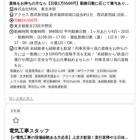
資格をお持ちの方なら【日収1万5500円】勤務日数に応じて賞与あり！
未経験者も嬉しい高日給1万4500円以上！生活リズム安定で稼げる日勤
株式会社MSK 東京本部
のお仕事です！勤務3日前迄シフト申請が可能です！週1日～・短期も
アクセス 西武新宿線 新井薬師前南口徒歩約1分、西武新宿線 沼袋北
OK！あなたのライフスタイルに合わせてお仕事しませんか！未経験者大
口徒歩約11分、東京メトロ東西線/ＪＲ中央本線 落合（東京都）1番
日給14,500円
歓迎！年代幅広く活躍しています。
口徒歩約17分 西武新宿線「新井薬師前駅」からスグ ※現場への直行
東京都東京23区中野区
直帰OK
勤務時間 実働時間：8時間/日 平均勤務日数：1ヶ月あたり4日～20日
・勤務時間： [1] 08:00～17:00 ・最低勤務日数（週）：1日 8：00～
17：00（休憩あり） ※週1日～OK...
仕事内容 未経験者も経験者も歓迎！列車見張り員の資格をお持ちの
方には 一勤務につき1000円の資格手当を支給！ ”未経験から”鉄道の
運行や周辺の 安全を守るお仕事始めませんか！ 列車見張り員の資格
をお...
制服あり
社員登用あり
週1日からOK
副業・WワークOK
土日祝のみOK
主婦・主夫歓迎
資格取得支援あり
フリーター歓迎
給料前払いOK
短期
シフト自由
学歴不問
即日勤務OK
平日のみOK
学生歓迎
未経験者歓迎
午前
経験者歓迎
即日払いOK
有資格者歓迎
同じ企業の求人
正社員
電気工事スタッフ
【✅電気工事の現場経験ある方必見】上京大歓迎！直行直帰や土日休み