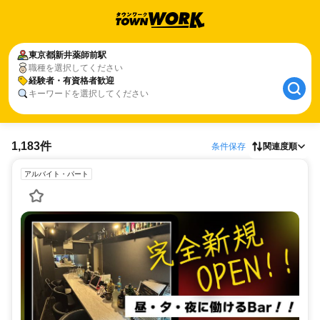
東京都
新井薬師前駅
職種を選択してください
経験者・有資格者歓迎
キーワードを選択してください
1,183件
条件保存
関連度順
アルバイト・パート