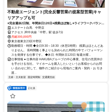
不動産エージェント|完全反響営業の提案型営業|キャ
リアアップも可
⭐️完全週休2日制、年間休日120日⭐️残業ほぼ無し⭐️ライフワークバランス
も充実
エステート白馬 中野店
アクセス JR中央線「中野」駅 徒歩7分
月給300,000円
東京都東京23区中野区
勤務曜日・時間 ◆全日9:30～18:30（休憩1時間） 残業はほとんどあ
りません。 長時間働く事よりも決められた時間の中で パフォーマン
スを発揮する仕事です。 ◆休日: 年間休日120日 毎週火曜...
仕事情報 ● 仕事内容 HAKUBAグループの中心事業、住宅の売買仲介
を手がける当社。 マイホームを購入したいというお客様からのお問
い 合わせに対して、物件のご紹介から現地のご案内・契約・お 引き
渡...
主婦・主夫歓迎
固定時間制
交通費支給
正社員