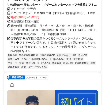
＼未経験から安心スタート！／ゲームセンタースタッフ★柔軟シフトで
自分らしく働ける♪
アドアーズ 中野店
アクセス 東京メトロ東西線 中野（東京都）北口徒歩約5分、ＪＲ中央
本線 中野（東京都）北口徒歩約5分、西武新宿線 新井薬師前南口徒歩
時給1,300円～1,625円
約14分
東京都東京23区中野区
勤務時間 ・勤務曜日：月・火・水・木・金・土・日・祝 ・勤務時
間： [1] 09:30～24:00 ・最低勤務日数（週）：1日 1日3ｈ～、週1日
～勤務OK 学生／週2日、1日5時間勤務 主婦／...
仕事内容 ◆お客様の笑顔をつくるゲームセンタースタッフのお仕
事！◆ アドアーズの店内で、お客様が気持ちよく過ごせるようサポ
ートするお仕事です。 UFOキャッチャーの景品補充、メダルゲーム
機の簡単なメン...
制服あり
業界未経験者歓迎
扶養内勤務OK
社員登用あり
週1日からOK
副業・WワークOK
1日4時間以内OK
土日祝のみOK
主婦・主夫歓迎
フリーター歓迎
学歴不問
平日のみOK
学生歓迎
経験不問
未経験者歓迎
午前
経験者歓迎
夜間
夕方
ブランクOK
アルバイト・パート