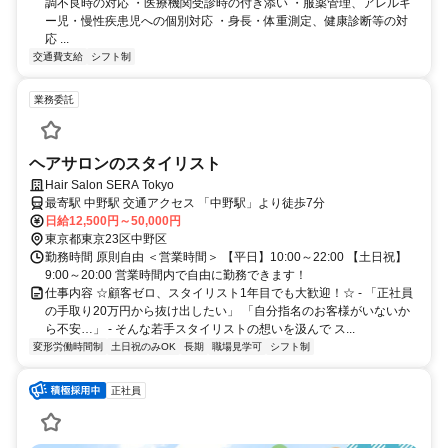
調不良時の対応 ・医療機関受診時の付き添い ・服薬管理、アレルギ
ー児・慢性疾患児への個別対応 ・身長・体重測定、健康診断等の対
応 ...
交通費支給
シフト制
業務委託
ヘアサロンのスタイリスト
Hair Salon SERA Tokyo
最寄駅 中野駅 交通アクセス 「中野駅」より徒歩7分
日給12,500円～50,000円
東京都東京23区中野区
勤務時間 原則自由 ＜営業時間＞ 【平日】10:00～22:00 【土日祝】
9:00～20:00 営業時間内で自由に勤務できます！
仕事内容 ☆顧客ゼロ、スタイリスト1年目でも大歓迎！☆ - 「正社員
の手取り20万円から抜け出したい」 「自分指名のお客様がいないか
ら不安…」 - そんな若手スタイリストの想いを汲んで ス...
変形労働時間制
土日祝のみOK
長期
職場見学可
シフト制
正社員