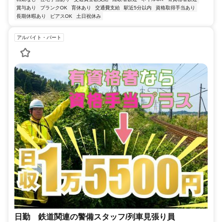
賞与あり
ブランクOK
育休あり
交通費支給
駅近5分以内
資格取得手当あり
長期休暇あり
ピアスOK
土日祝休み
アルバイト・パート
日勤 鉄道関連の警備スタッフ/列車見張り員