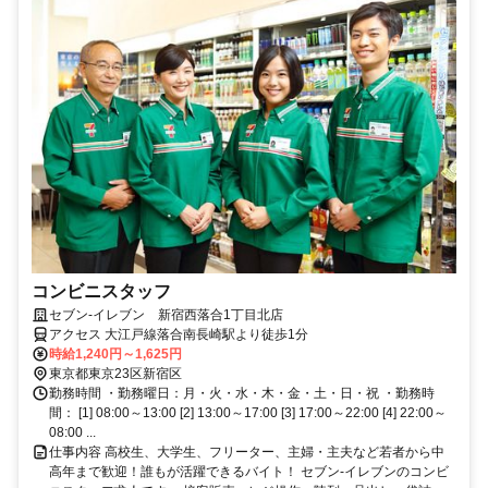
コンビニスタッフ
セブン-イレブン 新宿西落合1丁目北店
アクセス 大江戸線落合南長崎駅より徒歩1分
時給1,240円～1,625円
東京都東京23区新宿区
勤務時間 ・勤務曜日：月・火・水・木・金・土・日・祝 ・勤務時
間： [1] 08:00～13:00 [2] 13:00～17:00 [3] 17:00～22:00 [4] 22:00～
08:00 ...
仕事内容 高校生、大学生、フリーター、主婦・主夫など若者から中
高年まで歓迎！誰もが活躍できるバイト！ セブン-イレブンのコンビ