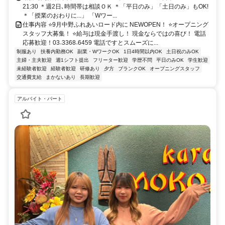
21:30 ＊週2日､時間帯は相談ＯＫ ＊「平日のみ」「土日のみ」もOK!
＊「授業のおわりに...」 「Wワー...
仕事内容 ⭐9月中野ふれあいロード内に NEWOPEN！ ⭐オープニング
スタッフ大募集！ ⭐給与は現金手渡し！ 現金ならではの喜び！ 電話
応募歓迎！03₋3368₋6459 電話ですとスムーズに...
制服あり
扶養内勤務OK
副業・WワークOK
1日4時間以内OK
土日祝のみOK
主婦・主夫歓迎
週1シフト提出
フリーター歓迎
学歴不問
平日のみOK
学生歓迎
未経験者歓迎
経験者歓迎
研修あり
夕方
ブランクOK
オープニングスタッフ
交通費支給
まかないあり
長期歓迎
アルバイト・パート