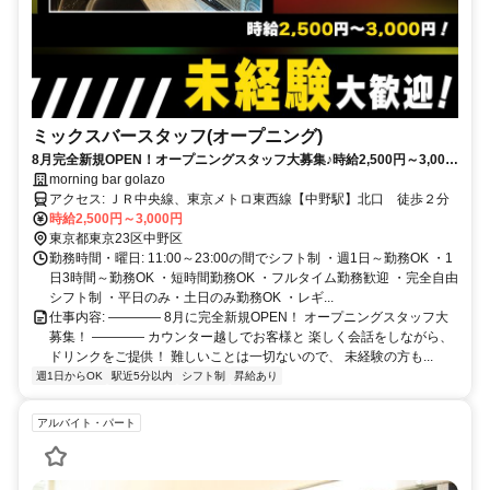
ミックスバースタッフ(オープニング)
8月完全新規OPEN！オープニングスタッフ大募集♪時給2,500円～3,000
円＆全額日払いOK！週1日・1日3時間～勤務OK◎
morning bar golazo
アクセス: ＪＲ中央線、東京メトロ東西線【中野駅】北口 徒歩２分
時給2,500円～3,000円
東京都東京23区中野区
勤務時間・曜日: 11:00～23:00の間でシフト制 ・週1日～勤務OK ・1
日3時間～勤務OK ・短時間勤務OK ・フルタイム勤務歓迎 ・完全自由
シフト制 ・平日のみ・土日のみ勤務OK ・レギ...
仕事内容: ―――― 8月に完全新規OPEN！ オープニングスタッフ大
募集！ ―――― カウンター越しでお客様と 楽しく会話をしながら、
ドリンクをご提供！ 難しいことは一切ないので、 未経験の方も...
週1日からOK
駅近5分以内
シフト制
昇給あり
アルバイト・パート