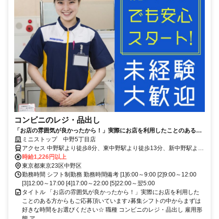
コンビニのレジ・品出し
「お店の雰囲気が良かったから！」実際にお店を利用したことのある方
からもご応募頂いています♪募集シフトの中からまずは好きな時間をお選
ミニストップ 中野5丁目店
びください☆
アクセス 中野駅より徒歩8分、東中野駅より徒歩13分、新中野駅より
徒歩14分 ★その他のアクセス可能駅/新井薬師前駅、落合駅 ★もみじ
時給1,226円以上
山通りバス停より徒歩5分
東京都東京23区中野区
勤務時間 シフト制勤務 勤務時間備考 [1]6:00～9:00 [2]9:00～12:00
[3]12:00～17:00 [4]17:00～22:00 [5]22:00～翌5:00
タイトル 「お店の雰囲気が良かったから！」実際にお店を利用した
ことのある方からもご応募頂いています♪募集シフトの中からまずは
好きな時間をお選びください☆ 職種 コンビニのレジ・品出し 雇用形
態 ア...