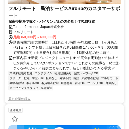
フルリモート 民泊サービスAirbnbのカスタマーサポ
ート
深夜帯勤務で稼ぐ・バイリンガルの方必見！(TP18PSB)
Teleperformance Japan株式会社
フルリモート
月給360,000円～400,000円
勤務時間詳細 実働時間：1日あたり8時間 平均勤務日数：1ヶ月あた
り21日 ▼シフト制：土日祝日含む週5日勤務 17：00～翌9：00の間
で実働8時間（土日祝含む週5日勤務） ・1時間休憩の他に前半...
仕事内容 ★新規プロジェクトスタート★ ✅ 完全在宅勤務♪ ✅ 弊社で
しか募集をしていないポジションです♪ ✅ これからの組織を一緒に形
づくるやりがい ✅ 前例にとらわれず、新しい挑戦ができる環境 ✅...
業界未経験者歓迎
ランチタイム
社員登用あり
副業・WワークOK
フリーター歓迎
学歴不問
転勤なし
経験不問
英語
未経験者歓迎
フルリモート
経験者歓迎
ネイルOK
有資格者歓迎
研修あり
在宅OK
ブランクOK
育休あり
オープニングスタッフ
長期歓迎
同じ企業の求人
派遣社員