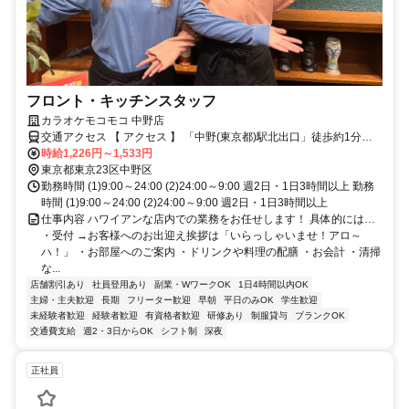
フロント・キッチンスタッフ
カラオケモコモコ 中野店
交通アクセス 【 アクセス 】 「中野(東京都)駅北出口」徒歩約1分
「新中野駅2出口」徒歩約14分 「新井薬師前駅南出口」徒歩約16分
時給1,226円～1,533円
東京都東京23区中野区
勤務時間 (1)9:00～24:00 (2)24:00～9:00 週2日・1日3時間以上 勤務
時間 (1)9:00～24:00 (2)24:00～9:00 週2日・1日3時間以上
仕事内容 ハワイアンな店内での業務をお任せします！ 具体的には…
・受付 →お客様へのお出迎え挨拶は「いらっしゃいませ！アロ～
ハ！」 ・お部屋へのご案内 ・ドリンクや料理の配膳 ・お会計 ・清掃
な...
店舗割引あり
社員登用あり
副業・WワークOK
1日4時間以内OK
主婦・主夫歓迎
長期
フリーター歓迎
早朝
平日のみOK
学生歓迎
未経験者歓迎
経験者歓迎
有資格者歓迎
研修あり
制服貸与
ブランクOK
交通費支給
週2・3日からOK
シフト制
深夜
正社員