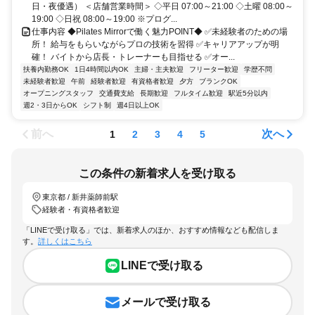
日・夜優遇） ＜店舗営業時間＞ ◇平日 07:00～21:00 ◇土曜 08:00～
19:00 ◇日祝 08:00～19:00 ※プログ...
仕事内容 ◆Pilates Mirrorで働く魅力POINT◆ ✅未経験者のための場
所！ 給与をもらいながらプロの技術を習得 ✅キャリアアップが明
確！ バイトから店長・トレーナーも目指せる ✅オー...
扶養内勤務OK
1日4時間以内OK
主婦・主夫歓迎
フリーター歓迎
学歴不問
未経験者歓迎
午前
経験者歓迎
有資格者歓迎
夕方
ブランクOK
オープニングスタッフ
交通費支給
長期歓迎
フルタイム歓迎
駅近5分以内
週2・3日からOK
シフト制
週4日以上OK
前へ
次へ
1
2
3
4
5
この条件の新着求人を受け取る
東京都 / 新井薬師前駅
経験者・有資格者歓迎
「LINEで受け取る」では、新着求人のほか、おすすめ情報なども配信しま
す。
詳しくはこちら
LINEで受け取る
メールで受け取る