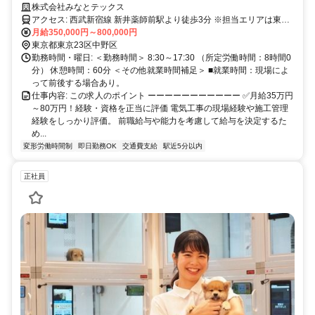
でプライベートも充実！
株式会社みなとテックス
アクセス: 西武新宿線 新井薬師前駅より徒歩3分 ※担当エリアは東京･
神奈川･埼玉･千葉が中心｡ 基本的には通える範囲での案件がほとんど
月給350,000円～800,000円
です｡ 状況によっては直行直帰も可能(電車通勤を予定)
東京都東京23区中野区
勤務時間・曜日: ＜勤務時間＞ 8:30～17:30 （所定労働時間：8時間0
分） 休憩時間：60分 ＜その他就業時間補足＞ ■就業時間：現場によ
って前後する場合あり。
仕事内容: この求人のポイント ーーーーーーーーーーー ✅月給35万円
～80万円！経験・資格を正当に評価 電気工事の現場経験や施工管理
経験をしっかり評価。 前職給与や能力を考慮して給与を決定するた
め...
変形労働時間制
即日勤務OK
交通費支給
駅近5分以内
正社員