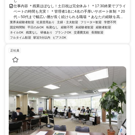
し
仕事内容 ＊残業ほぼなし！土日祝は完全休み！ ＊17:30終業でプライ
ベートの時間も充実！ ＊管理者1名に4名の手厚いサポート体制 ＊20
代～50代まで幅広い層が長く続けられる職場 ＊あなたの経験を高...
業界未経験者歓迎
社員登用あり
主婦・主夫歓迎
フリーター歓迎
学歴不問
固定時間制
平日のみOK
転勤なし
経験不問
未経験者歓迎
経験者歓迎
ネイルOK
残業なし
研修あり
ブランクOK
交通費支給
長期歓迎
フルタイム歓迎
駅近5分以内
ピアスOK
正社員