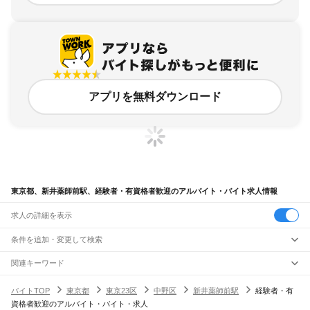
アプリを無料ダウンロード
東京都、新井薬師前駅、経験者・有資格者歓迎のアルバイト・バイト求人情報
求人の詳細を表示
条件を追加・変更して検索
市区町村を追加・変更
関連キーワード
完全在宅ワーク 全国
シール貼り 在宅
現在地周辺
ガチャガチャ
犬カフェ
東京都
駅を追加・変更
バイトTOP
東京都
東京23区
中野区
新井薬師前駅
経験者・有
東京都
すべて
資格者歓迎のアルバイト・バイト・求人
東京23区
すべて