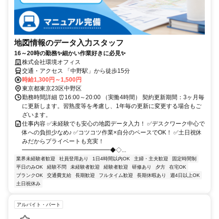
地図情報のデータ入力スタッフ
16～20時の勤務✨細かい作業好きに必見✨
株式会社環境オフィス
交通・アクセス 「中野駅」から徒歩15分
時給1,300円～1,500円
東京都東京23区中野区
勤務時間詳細 ⏰16:00～20:00 （実働4時間） 契約更新期間：3ヶ月毎
に更新します。習熟度等を考慮し、1年毎の更新に変更する場合もご
ざいます。
仕事内容 ✅未経験でも安心の地図データ入力！ ✅デスクワーク中心で
体への負担少なめ♪ ✅コツコツ作業×自分のペースでOK！ ✅土日祝休
みだからプライベートも充実！
━━━━━━━━━━━━━━━◆◇...
業界未経験者歓迎
社員登用あり
1日4時間以内OK
主婦・主夫歓迎
固定時間制
平日のみOK
経験不問
未経験者歓迎
経験者歓迎
研修あり
夕方
在宅OK
ブランクOK
交通費支給
長期歓迎
フルタイム歓迎
長期休暇あり
週4日以上OK
土日祝休み
アルバイト・パート