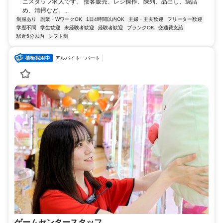
ニスタッフ求人です。 接客販売、レジ操作、陳列、品出し、袋詰
め、清掃など。...
制服あり
副業・WワークOK
1日4時間以内OK
主婦・主夫歓迎
フリーター歓迎
学歴不問
学生歓迎
未経験者歓迎
経験者歓迎
ブランクOK
交通費支給
駅近5分以内
シフト制
アルバイト・パート
ゲームセンタースタッフ