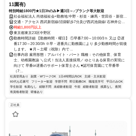
11園有)
特別時給1800円★1日3hのみ▶週3日～♪ブランク等大歓迎
社会福祉法人 尚徳福祉会<勤務地:中野・杉並・練馬・世田谷・新宿・
千代田区内/認可保育園>
交通・アクセス 西武新宿線/沼袋駅歩7分及び西武池袋線/ 石神井公園
駅歩7分・他、中野区・杉並区・練馬区・世田谷区・新宿区・千代田
時給1,800円以上
区内に計11園あり
東京都東京23区中野区
勤務時間詳細 【勤務時間・曜日】 ①早番7:00～10:00/3ｈ 又は ②遅
番17:30～20:30/3h ※早・遅番共に勤務園により 多少勤務時間が前後
します。 ★月～土曜（祝除）内で ...
仕事内容 雇用形態：アルバイト・パート 職種：その他保育、保育
士、幼稚園教諭 ＼公式！当法人直接採用／ ゆとりある保育の実現に
向けて 早番or遅番のサポート保育士さん ♥認可保育園にて早番帯
（7:...
社員登用あり
副業・WワークOK
1日4時間以内OK
主婦・主夫歓迎
60代も応募可
フリーター歓迎
学歴不問
即日勤務OK
職場見学可
平日のみOK
学生歓迎
転勤なし
経験不問
未経験者歓迎
午前
経験者歓迎
残業なし
夜間
有資格者歓迎
研修あり
正社員