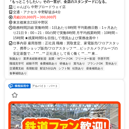
「もっとこうしたい」その一言が、全店のスタンダードになる。
じゃんぱら 中野ブロードウェイ店
交通・アクセス 中野駅徒歩4分
月給220,000円～300,000円
東京都東京23区中野区
勤務時間詳細 実働時間：1日あたり8時間 平均勤務日数：1ヶ月あた
り21日 9：00～21：00の間で実働8時間 月平均残業時間：10時間～
15時間 ★残業時間0を目指して増員および業務改善中！
仕事内容 雇用形態：正社員 職種：買取査定、家電販売/フロアスタッ
フ、携帯ショップ販売/フロアスタッフ **…ビックカメラグループの
安定基盤で…* **…** 正社員として長く働く **…** 東...
制服あり
業界未経験者歓迎
副業・WワークOK
フリーター歓迎
学歴不問
職場見学可
経験不問
食費補助あり
研修あり
賞与あり
ブランクOK
育休あり
交通費支給
長期歓迎
駅近5分以内
シフト制
社割あり
昼食補助あり
食事補助あり
アルバイト・パート