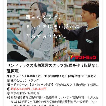
サンドラッグの店舗運営スタッフ(転居を伴う転勤なし
選択可)
東証プライム上場企業！20・30代活躍中！月3日の希望休OK／販売ノル
マなし／年収例32歳SV816万円／販促企画～商品管理など店舗運営がメ
株式会社サンドラッグ
インの仕事
交通アクセス 【 U・Iターン歓迎】 ◎狭域エリア社員の場合は 転居を
伴う転勤はありません。 ◎マイカー通勤OK
月給224,030円～344,430円
東京都東京23区中野区
勤務時間 変形労働時間制 ＜勤務時間について＞ 実働時間： １月あた
り 163.3時間 1ヶ月単位の変形労働時間制 週実働 平均40時間 【シフ