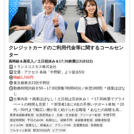
クレジットカードのご利用代金等に関するコールセン
ター
高時給＆高収入／土日祝休み＆17:30終業(1318322)
トランスコスモス株式会社
交通・アクセス 各線「中野駅」より徒歩5分
時給1,700円
東京都東京23区中野区
勤務時間詳細 8:50～17:30(実働7時間40分／休憩1時間) ＊残業ほぼな
し
仕事内容 ＊残業ほぼなし！土日祝は完全休み！ ＊17:30終業でプライ
ベートの時間も充実！ ＊管理者1名に4名の手厚いサポート体制 ＊20
代～50代まで幅広い層が長く続けられる職場 ＊あなたの経験を高...
業界未経験者歓迎
社員登用あり
主婦・主夫歓迎
フリーター歓迎
学歴不問
固定時間制
平日のみOK
転勤なし
経験不問
未経験者歓迎
経験者歓迎
ネイルOK
残業なし
研修あり
ブランクOK
交通費支給
長期歓迎
フルタイム歓迎
駅近5分以内
ピアスOK