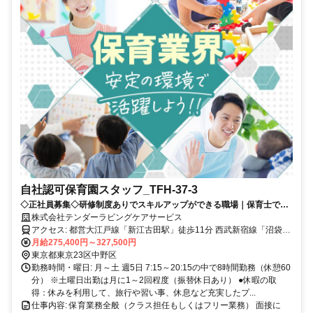
自社認可保育園スタッフ_TFH-37-3
◇正社員募集◇研修制度ありでスキルアップができる職場｜保育士で長
く働ける！｜キャリアアップ制度しっかり！｜昇給・賞与実績あり｜
株式会社テンダーラビングケアサービス
アクセス: 都営大江戸線「新江古田駅」徒歩11分 西武新宿線「沼袋
駅」徒歩11分 JR中央本線・JR中央総武線・東京メトロ東西線「中野
月給275,400円～327,500円
駅」バス17分 「東橋」下車徒歩1分
東京都東京23区中野区
勤務時間・曜日: 月～土 週5日 7:15～20:15の中で8時間勤務（休憩60
分） ※土曜日出勤は月に1～2回程度（振替休日あり） ●休暇の取
得：休みを利用して、旅行や習い事、休息など充実したプ...
仕事内容: 保育業務全般（クラス担任もしくはフリー業務） 面接に