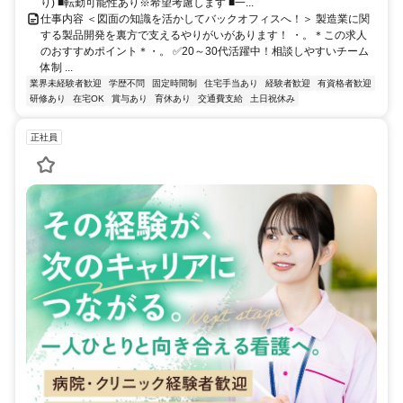
り) ■転勤可能性あり※希望考慮します ■一...
仕事内容 ＜図面の知識を活かしてバックオフィスへ！＞ 製造業に関
する製品開発を裏方で支えるやりがいがあります！ ・。＊この求人
のおすすめポイント＊・。 ✅20～30代活躍中！相談しやすいチーム
体制 ...
業界未経験者歓迎
学歴不問
固定時間制
住宅手当あり
経験者歓迎
有資格者歓迎
研修あり
在宅OK
賞与あり
育休あり
交通費支給
土日祝休み
正社員