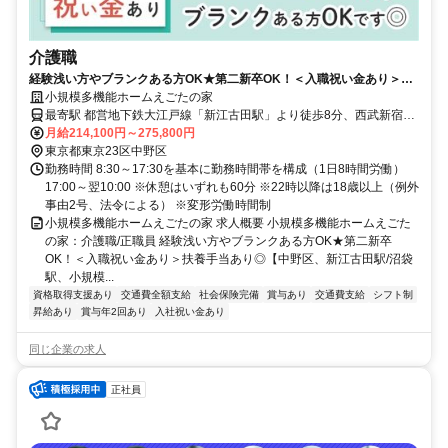
介護職
経験浅い方やブランクある方OK★第二新卒OK！＜入職祝い金あり＞扶
養手当あり◎【中野区、新江古田駅/沼袋駅、小規模多機能型居宅介護、
小規模多機能ホームえごたの家
介護職、正職員】
最寄駅 都営地下鉄大江戸線「新江古田駅」より徒歩8分、西武新宿線
「沼袋駅」より徒歩15分 ※詳しくは求人ページ下部の「アクセス」
月給214,100円～275,800円
をご覧ください。
東京都東京23区中野区
勤務時間 8:30～17:30を基本に勤務時間帯を構成（1日8時間労働）
17:00～翌10:00 ※休憩はいずれも60分 ※22時以降は18歳以上（例外
事由2号、法令による） ※変形労働時間制
小規模多機能ホームえごたの家 求人概要 小規模多機能ホームえごた
の家：介護職/正職員 経験浅い方やブランクある方OK★第二新卒
OK！＜入職祝い金あり＞扶養手当あり◎【中野区、新江古田駅/沼袋
駅、小規模...
資格取得支援あり
交通費全額支給
社会保険完備
賞与あり
交通費支給
シフト制
昇給あり
賞与年2回あり
入社祝い金あり
同じ企業の求人
正社員