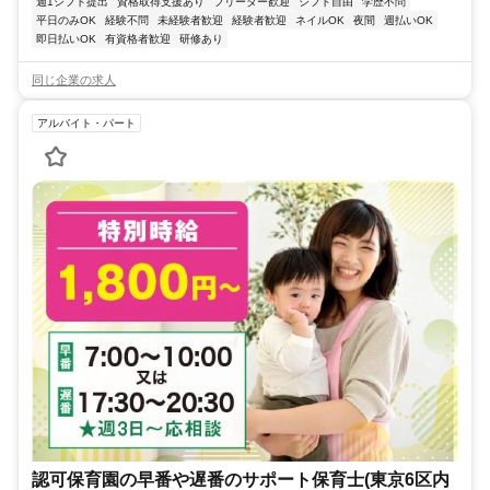
週1シフト提出
資格取得支援あり
フリーター歓迎
シフト自由
学歴不問
平日のみOK
経験不問
未経験者歓迎
経験者歓迎
ネイルOK
夜間
週払いOK
即日払いOK
有資格者歓迎
研修あり
同じ企業の求人
アルバイト・パート
認可保育園の早番や遅番のサポート保育士(東京6区内