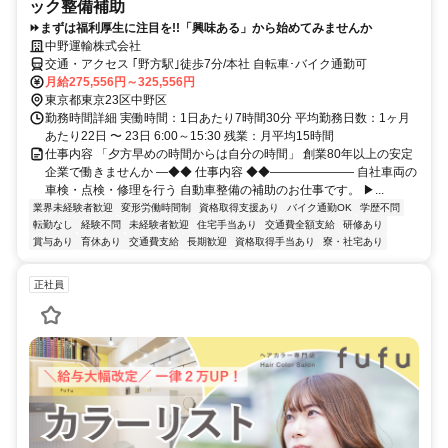
ック整備補助
⏩まずは福利厚生に注目を!!「興味ある」から始めてみませんか
中野運輸株式会社
交通・アクセス ｢野方駅｣徒歩7分/本社 自転車･バイク通勤可
月給275,556円～325,556円
東京都東京23区中野区
勤務時間詳細 実働時間：1日あたり7時間30分 平均勤務日数：1ヶ月
あたり22日 〜 23日 6:00～15:30 残業：月平均15時間
仕事内容 「夕方早めの時間からは自分の時間」 創業80年以上の安定
企業で働きませんか ―◆◆ 仕事内容 ◆◆――――――― 自社車両の
車検・点検・修理を行う 自動車整備の補助のお仕事です。 ▶...
業界未経験者歓迎
変形労働時間制
資格取得支援あり
バイク通勤OK
学歴不問
転勤なし
経験不問
未経験者歓迎
住宅手当あり
交通費全額支給
研修あり
賞与あり
育休あり
交通費支給
長期歓迎
資格取得手当あり
寮・社宅あり
正社員