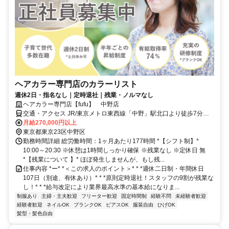
ヘアカラー専門店のカラーリスト
週休2日・指名なし｜定時退社｜残業・ノルマなし
ヘアカラー専門店【fufu】 中野店
交通・アクセス JR/東京メトロ東西線「中野」駅北口より徒歩7分／
西武新宿線「新井薬師」駅より徒歩9分
月給270,000円以上
東京都東京23区中野区
勤務時間詳細 総労働時間：1ヶ月あたり177時間 *【シフト制】*
10:00～20:30 ※休憩は1時間しっかり確保 ※残業なし ※定休日 無
*【残業について 】* ほぼ発生しませんが、もし残...
仕事内容 *ー* *＜この求人のポイント＞* * *週休二日制・年間休日
107日（別途、有休あり）* * *原則定時退社！スタッフの9割が残業な
し！* * *給与改定により業界最高水準の基本給になりま...
制服あり
主婦・主夫歓迎
フリーター歓迎
固定時間制
経験不問
未経験者歓迎
経験者歓迎
ネイルOK
ブランクOK
ピアスOK
服装自由
ひげOK
髪型・髪色自由