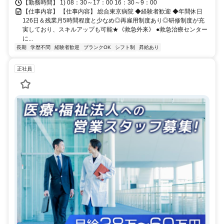
【勤務時間】 1) 08：30～17：00 16：30～9：00
【仕事内容】 【仕事内容】 総合東京病院 ◆経験者歓迎 ◆年間休日
126日＆残業月5時間程度と少なめ◎再雇用制度あり◎研修制度が充
実しており、スキルアップも可能★《救急外来》 ●救急治療センター
に...
長期
学歴不問
経験者歓迎
ブランクOK
シフト制
昇給あり
正社員