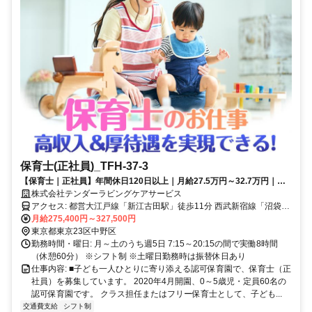
保育士(正社員)_TFH-37-3
【保育士｜正社員】年間休日120日以上｜月給27.5万円～32.7万円｜残
業月平均1.8時間｜研修充実｜借上社宅制度あり
株式会社テンダーラビングケアサービス
アクセス: 都営大江戸線「新江古田駅」徒歩11分 西武新宿線「沼袋
駅」徒歩11分 JR中央本線・JR中央総武線・東京メトロ東西線「中野
月給275,400円～327,500円
駅」バス17分 「東橋」下車徒歩1分
東京都東京23区中野区
勤務時間・曜日: 月～土のうち週5日 7:15～20:15の間で実働8時間
（休憩60分） ※シフト制 ※土曜日勤務時は振替休日あり
仕事内容: ■子ども一人ひとりに寄り添える認可保育園で、保育士（正
社員）を募集しています。 2020年4月開園、0～5歳児・定員60名の
認可保育園です。 クラス担任またはフリー保育士として、子ども...
交通費支給
シフト制