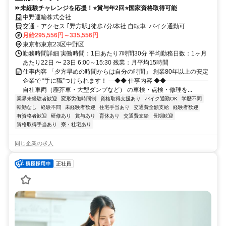
⏩未経験チャレンジを応援！⭐賞与年2回⭐国家資格取得可能
中野運輸株式会社
交通・アクセス ｢野方駅｣徒歩7分/本社 自転車･バイク通勤可
月給295,556円～335,556円
東京都東京23区中野区
勤務時間詳細 実働時間：1日あたり7時間30分 平均勤務日数：1ヶ月
あたり22日 〜 23日 6:00～15:30 残業：月平均15時間
仕事内容 「夕方早めの時間からは自分の時間」 創業80年以上の安定
企業で “手に職”つけられます！ ―◆◆ 仕事内容 ◆◆―――――――
自社車両（塵芥車・大型ダンプなど） の車検・点検・修理を...
業界未経験者歓迎
変形労働時間制
資格取得支援あり
バイク通勤OK
学歴不問
転勤なし
経験不問
未経験者歓迎
住宅手当あり
交通費全額支給
経験者歓迎
有資格者歓迎
研修あり
賞与あり
育休あり
交通費支給
長期歓迎
資格取得手当あり
寮・社宅あり
同じ企業の求人
正社員