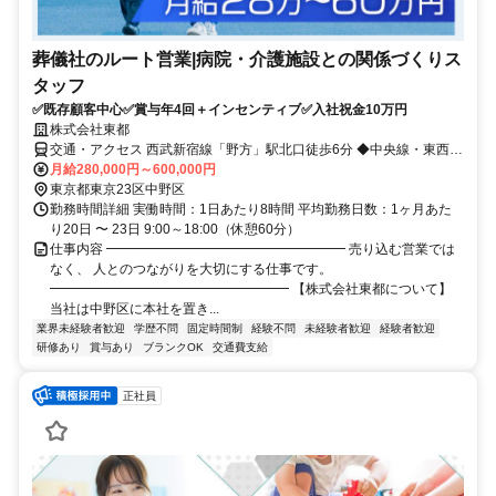
葬儀社のルート営業|病院・介護施設との関係づくりス
タッフ
✅既存顧客中心✅賞与年4回＋インセンティブ✅入社祝金10万円
株式会社東都
交通・アクセス 西武新宿線「野方」駅北口徒歩6分 ◆中央線・東西
線・山手線からアクセス良好
月給280,000円～600,000円
東京都東京23区中野区
勤務時間詳細 実働時間：1日あたり8時間 平均勤務日数：1ヶ月あた
り20日 〜 23日 9:00～18:00（休憩60分）
仕事内容 ━━━━━━━━━━━━━━━━━━ 売り込む営業では
なく、 人とのつながりを大切にする仕事です。
━━━━━━━━━━━━━━━━━━ 【株式会社東都について】
当社は中野区に本社を置き...
業界未経験者歓迎
学歴不問
固定時間制
経験不問
未経験者歓迎
経験者歓迎
研修あり
賞与あり
ブランクOK
交通費支給
正社員