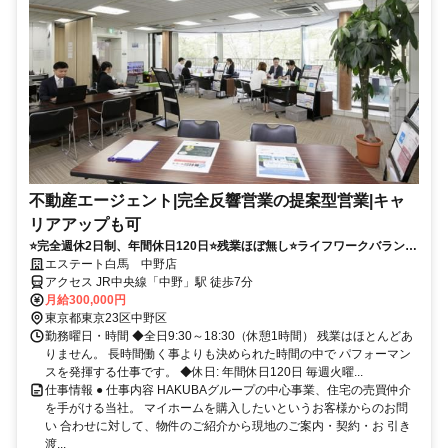
不動産エージェント|完全反響営業の提案型営業|キャ
リアアップも可
⭐️完全週休2日制、年間休日120日⭐️残業ほぼ無し⭐️ライフワークバランス
も充実
エステート白馬 中野店
アクセス JR中央線「中野」駅 徒歩7分
月給300,000円
東京都東京23区中野区
勤務曜日・時間 ◆全日9:30～18:30（休憩1時間） 残業はほとんどあ
りません。 長時間働く事よりも決められた時間の中で パフォーマン
スを発揮する仕事です。 ◆休日: 年間休日120日 毎週火曜...
仕事情報 ● 仕事内容 HAKUBAグループの中心事業、住宅の売買仲介
を手がける当社。 マイホームを購入したいというお客様からのお問
い 合わせに対して、物件のご紹介から現地のご案内・契約・お 引き
渡...