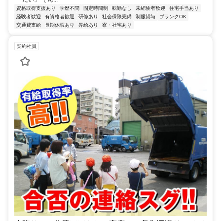
資格取得支援あり
学歴不問
固定時間制
転勤なし
未経験者歓迎
住宅手当あり
経験者歓迎
有資格者歓迎
研修あり
社会保険完備
制服貸与
ブランクOK
交通費支給
長期休暇あり
昇給あり
寮・社宅あり
契約社員