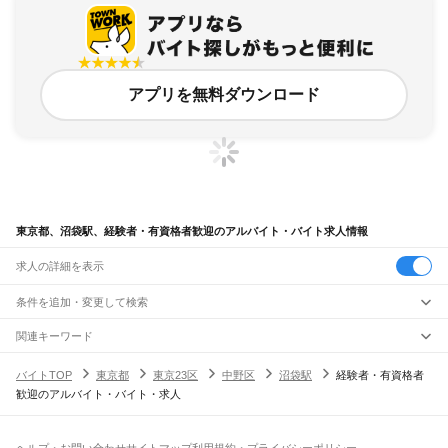
アプリを無料ダウンロード
東京都、沼袋駅、経験者・有資格者歓迎のアルバイト・バイト求人情報
求人の詳細を表示
条件を追加・変更して検索
市区町村を追加・変更
関連キーワード
完全在宅ワーク 全国
シール貼り 在宅
現在地周辺
ガチャガチャ
犬カフェ
東京都
駅を追加・変更
バイトTOP
東京都
東京23区
中野区
沼袋駅
経験者・有資格者
東京都
すべて
歓迎のアルバイト・バイト・求人
東京23区
すべて
職種を追加・変更
JR東海道本線(東京～熱海)
千代田区
中央区
港区
新宿区
文京区
台東区
墨田区
江東区
品川区
目黒区
大田区
東京駅
新橋駅
品川駅
飲食・フードサービス
世田谷区
渋谷区
中野区
杉並区
豊島区
北区
荒川区
板橋区
練馬区
足立区
葛飾区
特徴を追加・変更
飲食・フードサービス
江戸川区
すべて