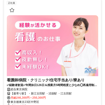
正社員
看護師/病院・クリニック/住宅手当あり/寮あり
✅️経験者歓迎✅️年間休日126日＆残業月5時間程度と少なめ⭕再雇用制度
あり⭕研修制度が充実しており、スキルアップも可能⭐《救急外来》
総合東京病院
【最寄り駅】 ・新江古田駅 ・沼袋駅 ・江古田駅
月給246,300円～250,300円
東京都東京23区中野区