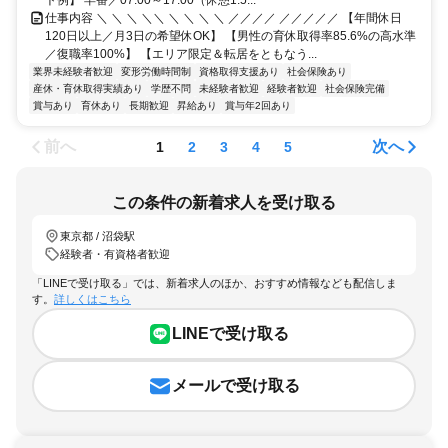
ト例】 早番／07:00～17:00（休憩1.5...
仕事内容 ＼ ＼ ＼ ＼＼ ＼ ＼ ＼ ＼ ／／／／ ／／／／／ 【年間休日
120日以上／月3日の希望休OK】 【男性の育休取得率85.6%の高水準
／復職率100%】 【エリア限定＆転居をともなう...
業界未経験者歓迎
変形労働時間制
資格取得支援あり
社会保険あり
産休・育休取得実績あり
学歴不問
未経験者歓迎
経験者歓迎
社会保険完備
賞与あり
育休あり
長期歓迎
昇給あり
賞与年2回あり
前へ
次へ
1
2
3
4
5
この条件の新着求人を受け取る
東京都 / 沼袋駅
経験者・有資格者歓迎
「LINEで受け取る」では、新着求人のほか、おすすめ情報なども配信しま
す。
詳しくはこちら
LINEで受け取る
メールで受け取る