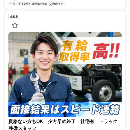
主婦・主夫歓迎
固定時間制
交通費支給
正社員
資格ない方もOK 夕方早め終了 社宅有 トラック
整備スタッフ