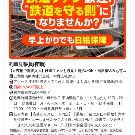
列車見張員(夜勤)
【＞夜勤で高収入＜】鉄道ファンも必見！日払いOK・当日振込みも可能
♪
三和警備保障株式会社 中野支社(052)
アクセス 中野区野方４丁目付近 現場により異なる/直行直帰/勤務地相
談可 ■電話面接■来社不要■即日勤務
日給15,563円以上
東京都東京23区中野区
勤務時間 実働時間：8時間/日 平均勤務日数：1ヶ月あたり12日～22
日 ・勤務曜日：月・火・水・木・金・土・日・祝 ・勤務時間： [1]
20:00～05:00 ・最低勤務日数（週）：3日 ...
仕事内容 【応募からスピード内定】【最短2日後にお仕事開始】列車
見張員デビューしませんか？入社祝い金5万円♪ ＼ 鉄道ファン必見！
／ あなたの鉄道愛が ((ゝω・)9’ 列車の安全運行を支える力に！...
制服あり
業界未経験者歓迎
副業・WワークOK
土日祝のみOK
主婦・主夫歓迎