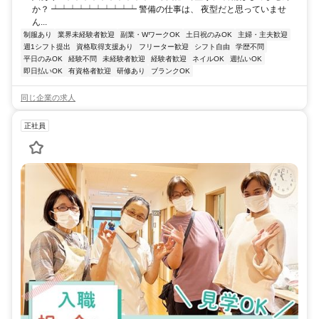
か？ ┷┷┷┷┷┷┷┷┷┷ 警備の仕事は、 夜型だと思っていませ
ん...
制服あり
業界未経験者歓迎
副業・WワークOK
土日祝のみOK
主婦・主夫歓迎
週1シフト提出
資格取得支援あり
フリーター歓迎
シフト自由
学歴不問
平日のみOK
経験不問
未経験者歓迎
経験者歓迎
ネイルOK
週払いOK
即日払いOK
有資格者歓迎
研修あり
ブランクOK
同じ企業の求人
正社員