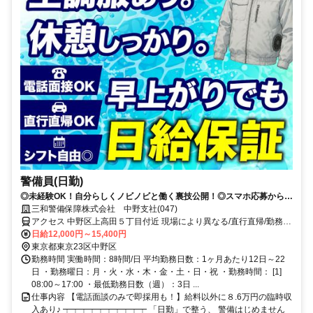
警備員(日勤)
◎未経験OK！自分らしくノビノビと働く裏技公開！◎スマホ応募から電
話面接で最短15分で内定！
三和警備保障株式会社 中野支社(047)
アクセス 中野区上高田５丁目付近 現場により異なる/直行直帰/勤務地
相談可 ■電話面接■来社不要■即日勤務
日給12,000円～15,400円
東京都東京23区中野区
勤務時間 実働時間：8時間/日 平均勤務日数：1ヶ月あたり12日～22
日 ・勤務曜日：月・火・水・木・金・土・日・祝 ・勤務時間： [1]
08:00～17:00 ・最低勤務日数（週）：3日 ...
仕事内容 【電話面談のみで即採用も！】給料以外に８.6万円の臨時収
入あり♪ ┯┯┯┯┯┯┯┯┯┯ 「日勤」で整う、 警備はじめません