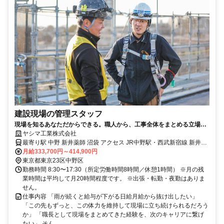
建設現場の管理スタッフ
現場を知るあなただからできる。職人から、工事全体をまとめる立場
へ。
ヤシマ工業株式会社
最寄り駅 中野 新井薬師 沼袋 アクセス JR中野駅・西武新宿線 新井薬
師前駅徒歩10分
月給333,700円～414,900円
東京都東京23区中野区
勤務時間 8:30〜17:30（所定労働時間8時間／休憩1時間） ※月の残
業時間は平均して月20時間程度です。 ※出張・転勤・夜勤はありま
せん。
仕事内容 「雨が続くと給与が下がる日給月給から抜け出したい」
「この先もずっと、この体力を維持して現場に立ち続けられるだろう
か」 「職長として現場をまとめてきた経験を、次のキャリアに繋げ
たい」 そん...