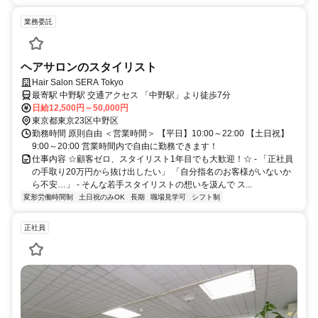
業務委託
ヘアサロンのスタイリスト
Hair Salon SERA Tokyo
最寄駅 中野駅 交通アクセス 「中野駅」より徒歩7分
日給12,500円～50,000円
東京都東京23区中野区
勤務時間 原則自由 ＜営業時間＞ 【平日】10:00～22:00 【土日祝】
9:00～20:00 営業時間内で自由に勤務できます！
仕事内容 ☆顧客ゼロ、スタイリスト1年目でも大歓迎！☆ - 「正社員
の手取り20万円から抜け出したい」 「自分指名のお客様がいないか
ら不安…」 - そんな若手スタイリストの想いを汲んで ス...
変形労働時間制
土日祝のみOK
長期
職場見学可
シフト制
正社員