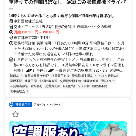
車降りての作業ほぼなし 家庭ごみ収集運搬ドライバ
ー
14時くらいに終わることも多く給与も保障✅収集作業はほぼなし
中野運輸株式会社
交通・アクセス ｢野方駅｣徒歩7分/本社 自転車･バイク通勤可
月給318,500円～390,000円
東京都東京23区中野区
勤務時間詳細 実働時間：1日あたり7時間30分 平均勤務日数：1ヶ月
あたり23日 6:30～15:00/実働7.5時間 ※道路状況により稀に残業あり
※準備のため早出の場合あり ＜1日の仕事の流れ...
仕事内容 ＼＼✨福利厚生が充実！✨／／ 有給取得もしやすく、 ご家
族のいる方からも好評です。 ➤賞与年2回あり！➤オンライン面接も
可能！ ◢◤仕事内容◢◤ 一般家庭ごみの収集車（2t・3t） の運転...
制服あり
業界未経験者歓迎
社員登用あり
資格取得支援あり
バイク通勤OK
学歴不問
経験不問
未経験者歓迎
交通費全額支給
経験者歓迎
週払いOK
有資格者歓迎
賞与あり
交通費支給
長期歓迎
シフト制
履歴書不要
食事補助あり
アルバイト・パート