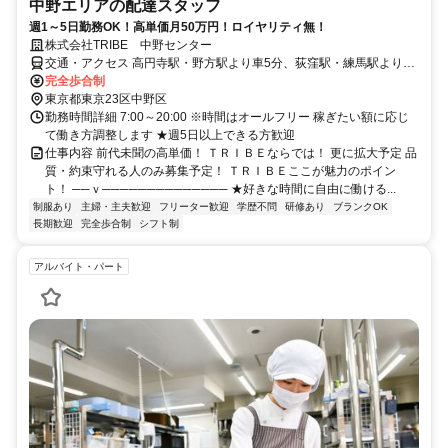
中野エリアの配達スタッフ
週1～5日勤務OK！高単価月50万円！ロイヤリティ無！
株式会社TRIBE 中野センター
交通・アクセス 高円寺駅・野方駅より車5分、荻窪駅・練馬駅より車
13分
完全歩合制
東京都東京23区中野区
勤務時間詳細 7:00～20:00 ※時間はオールフリー 稼ぎたい額に応じ
て働き方調整します ★週5日以上できる方歓迎
仕事内容 前代未聞の高単価！ ＴＲＩＢＥならでは！ 更に拡大予定 品
質・約束守れる人のみ募集予定！ ＴＲＩＢＥここが魅力のポイン
ト！ ──ｖ────────────── ★好きな時間に自由に働ける...
制服あり
主婦・主夫歓迎
フリーター歓迎
学歴不問
研修あり
ブランクOK
長期歓迎
完全歩合制
シフト制
アルバイト・パート