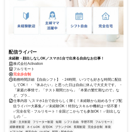
配信ライバー
未経験・顔出しなしOK／スマホ1台で出来る自由なお仕事！
株式会社Activation
フルリモート
完全歩合制
勤務時間詳細 【自由シフト】 ・24時間、いつでも好きな時間に配信
してOK！ ・「休みたい」と思った日は自由に休んで大丈夫です。 ・
「家庭の事情で」「テスト期間だから」「本業の繁忙期なので」な
ど、プラ...
仕事内容 ＼スマホ1台で自分らしく輝く！未経験から始めるライブ配
信ライバー大募集／ ✅未経験OK！特別なスキルや機材は一切不要！
✅完全在宅・フルリモート！全国どこからでも参加OK！ ✅顔出しな
しの「...
主婦・主夫歓迎
フリーター歓迎
短期
シフト自由
学歴不問
フルリモート
経験者歓迎
ネイルOK
在宅OK
ブランクOK
長期歓迎
完全歩合制
単発
ピアスOK
服装自由
ひげOK
髪型・髪色自由