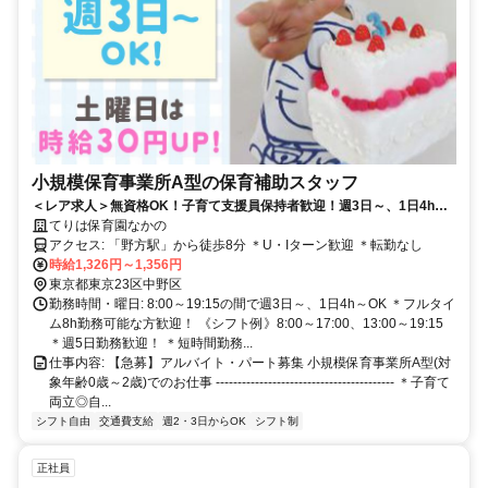
小規模保育事業所A型の保育補助スタッフ
＜レア求人＞無資格OK！子育て支援員保持者歓迎！週3日～、1日4h～
OK✨✅未経験OK✅土曜は時給30円UP✅フルタイム歓迎
てりは保育園なかの
アクセス: 「野方駅」から徒歩8分 ＊U・Iターン歓迎 ＊転勤なし
時給1,326円～1,356円
東京都東京23区中野区
勤務時間・曜日: 8:00～19:15の間で週3日～、1日4h～OK ＊フルタイ
ム8h勤務可能な方歓迎！ 《シフト例》8:00～17:00、13:00～19:15
＊週5日勤務歓迎！ ＊短時間勤務...
仕事内容: 【急募】アルバイト・パート募集 小規模保育事業所A型(対
象年齢0歳～2歳)でのお仕事 ----------------------------------------- ＊子育て
両立◎自...
シフト自由
交通費支給
週2・3日からOK
シフト制
正社員