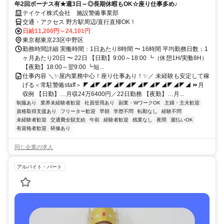
年2回ボーナス有★週3日～◎長期休暇もOK☆座り仕事多め♪
テイケイ株式会社 施設警備事業部
交通・アクセス 野方駅周辺/直行直帰OK！
日給11,200円～24,101円
東京都東京23区中野区
勤務時間詳細 実働時間：1日あたり8時間 〜 16時間 平均勤務日数：1
ヶ月あたり20日 〜 22日 【日勤】9:00～18:00 ┗（休憩1H/実働8H）
【夜勤】18:00～翌9:00 ┗短...
仕事内容 ＼✨屋内業務中心！座り仕事あり！✨／ 未経験も安定して稼
げる＜常駐警備staff＞ ◤◢◤◢◤◢◤◢◤◢◤◢◤◢◤◢◤◢ ⏩月
収例 【日勤】…月収24万6400円／22日勤務 【夜勤】…月...
制服あり
業界未経験者歓迎
社員登用あり
副業・WワークOK
主婦・主夫歓迎
資格取得支援あり
フリーター歓迎
早朝
学歴不問
転勤なし
経験不問
未経験者歓迎
交通費全額支給
午前
経験者歓迎
残業なし
夜間
週払いOK
有資格者歓迎
研修あり
同じ企業の求人
アルバイト・パート