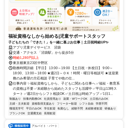
福祉資格なしから始める|児童サポートスタッフ
子どもたちの「できた！」を一緒に喜ぶお仕事｜土日祝時給UP✨
アプリ児童デイサービス 沼袋
交通・アクセス 「沼袋駅」から徒歩5分
時給1,280円以上
東京都東京23区中野区
勤務時間詳細 【平日】 13:00～19:00 【土日祝・休校日】 9:00～
18:00、13:00～18:00 ★週2日～ＯＫ！時間・曜日等相談可 ★送迎業
務のみ希望の方応相談 子育てや他の仕...
仕事内容 ✨福祉資格なしから、子どもに関わる仕事へ ✅福祉・教育系
の資格は不要 ✅未経験から始めたスタッフも活躍中 ✅平日は13時ス
タート ✅週2日からシフト相談OK ✅土日祝は時給アップ ✅1日1...
制服あり
扶養内勤務OK
社員登用あり
副業・WワークOK
土日祝のみOK
主婦・主夫歓迎
資格取得支援あり
フリーター歓迎
シフト自由
学歴不問
職場見学可
平日のみOK
学生歓迎
転勤なし
経験不問
未経験者歓迎
研修あり
ブランクOK
交通費支給
長期歓迎
アルバイト・パート