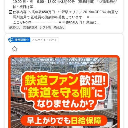
19:00 日・祝 9:00～18:00 ※休憩60分 【勤務時間】 * 遅番勤務が
軸 * 祝日は基...
仕事内容: ＼高年収650万円・中野駅エリア／ 2019年OPENの綺麗な
調剤薬局で 正社員の薬剤師を募集しています！ ✼┈┈┈┈┈┈┈┈
ここがPoint┈┈┈┈┈┈┈┈✼ 年俸650万円！ 業績に...
残業なし
交通費支給
シフト制
昇給あり
アルバイト・パート