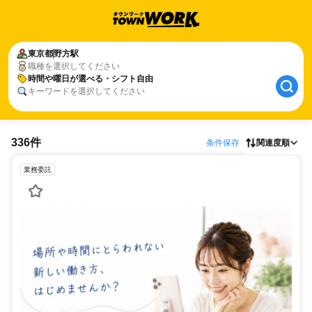
東京都
野方駅
職種を選択してください
時間や曜日が選べる・シフト自由
キーワードを選択してください
336件
条件保存
関連度順
業務委託