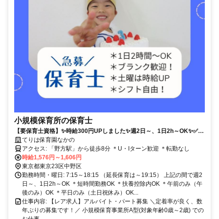
小規模保育所の保育士
【要保育士資格】✨時給300円UPしました✨週2日～、1日2h～OK✨✅未
経験OK✅ブランク歓迎！土曜はさらに時給30円UP⭐
てりは保育園なかの
アクセス: 「野方駅」から徒歩8分 ＊U・Iターン歓迎 ＊転勤なし
時給1,576円～1,606円
東京都東京23区中野区
勤務時間・曜日: 7:15～18:15 （延長保育は～19:15） 上記の間で週2
日～、1日2h～OK ＊短時間勤務OK ＊扶養控除内OK ＊午前のみ（午
後のみ）OK ＊平日のみ（土日祝休み）OK...
仕事内容: 【レア求人】アルバイト・パート募集 ＼定着率が良く、数
年ぶりの募集です！／ 小規模保育事業所A型(対象年齢0歳～2歳) での