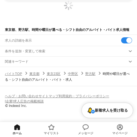
東京都、野方駅、時間や曜日が選べる・シフト自由のアルバイト・バイト求人情報
求人の詳細を表示
条件を追加・変更して検索
市区町村を追加・変更
関連キーワード
完全在宅ワーク 全国
シール貼り 在宅
現在地周辺
ガチャガチャ
犬カフェ
東京都
駅を追加・変更
バイトTOP
東京都
東京23区
中野区
野方駅
時間や曜日が選べ
東京都
すべて
る・シフト自由のアルバイト・バイト・求人
東京23区
すべて
職種を追加・変更
JR東海道本線(東京～熱海)
千代田区
中央区
港区
新宿区
文京区
台東区
墨田区
江東区
品川区
目黒区
大田区
東京駅
新橋駅
品川駅
飲食・フードサービス
世田谷区
渋谷区
中野区
杉並区
豊島区
北区
荒川区
板橋区
練馬区
足立区
葛飾区
特徴を追加・変更
飲食・フードサービス
江戸川区
すべて
ヘルプ・お問い合わせ
サイトマップ
利用規約・プライバシーポリシー
JR山手線
ホールスタッフ
キッチンスタッフ
皿洗い・洗い場
精肉・鮮魚加工
給食調理
人気
[企業]求人広告の掲載相談
大崎駅
五反田駅
目黒駅
恵比寿駅
渋谷駅
原宿駅
代々木駅
新宿駅
新大久保駅
八王子市
立川市
武蔵野市
三鷹市
青梅市
府中市
昭島市
調布市
町田市
小金井市
雇用形態を追加・変更
パン屋（ベーカリー）
フードカウンター販売員
バー（BAR）・バーテンダー
日払いOK
高校生歓迎
学生歓迎
深夜の仕事
髪型・髪色自由
ひげOK
ネイルOK
高田馬場駅
目白駅
池袋駅
大塚駅
巣鴨駅
駒込駅
田端駅
西日暮里駅
日暮里駅
鶯谷駅
小平市
日野市
東村山市
国分寺市
国立市
福生市
狛江市
東大和市
清瀬市
飲食店補助（開店・閉店準備）
飲食店（店長・マネージャー）
新着求人を受け取る
ピアスOK
アルバイト・パート
履歴書不要
オープニングスタッフ
留学生・外国人活躍中
上野駅
御徒町駅
秋葉原駅
神田駅
東京駅
有楽町駅
新橋駅
浜松町駅
田町駅
東久留米市
武蔵村山市
多摩市
稲城市
羽村市
あきる野市
西東京市
大島町
利島村
都道府県を変更
営業・販売
勤務期間
正社員
高輪ゲートウェイ駅
品川駅
新島村
神津島村
三宅村
御蔵島村
八丈町
青ヶ島村
小笠原村
西多摩郡
営業・販売
すべて
短期
契約社員
単発・1日OK
長期
期間限定（春夏冬休み等）
JR南武線
営業
テレフォンアポインター（テレアポ）
ルートセールス
コンビニ
シフト
派遣社員
矢野口駅
稲城長沼駅
南多摩駅
府中本町駅
分倍河原駅
西府駅
谷保駅
矢川駅
西国立駅
フードカウンター販売員
アパレル
家電量販店・携帯販売（携帯ショップ）
土日祝のみOK
業務委託
平日のみOK
週1日からOK
週2・3日からOK
週4日以上OK
ホーム
マイリスト
メッセージ
マイページ
立川駅
販売店（店長・マネージャー）
その他販売
時間や曜日が選べる・シフト自由
固定時間・固定シフト制
シフト制