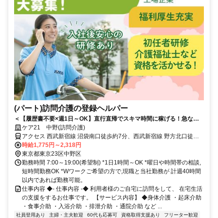
(パート)訪問介護の登録ヘルパー
＜【履歴書不要×週1日～OK】直行直帰でスキマ時間に稼げる！急なキ
ャンセルも手当有！定年無し！＞★履歴書の準備不要★未経験者OK！働
ケア21 中野(訪問介護)
きやすいシフト制！急なキャンセルが発生した場合でも手当で給与を補
アクセス 西武新宿線 沼袋南口徒歩約7分、西武新宿線 野方北口徒歩
償！
約16分、都営大江戸線 新江古田A2口徒歩約18分 西武新宿線「沼袋」
時給1,775円～2,318円
駅から徒歩約7分
東京都東京23区中野区
勤務時間 7:00～19:00(希望制) *1日1時間～OK *曜日や時間帯の相談,
短時間勤務OK *Wワークご希望の方で,現職と当社勤務が 計週40時間
以内であれば勤務可能。
仕事内容 ◆- 仕事内容 -◆ 利用者様のご自宅に訪問をして、 在宅生活
の支援をするお仕事です。 【サービス内容】 ◆身体介護 ・起床介助
・食事介助 ・入浴介助 ・排泄介助 ・通院介助 など ...
社員登用あり
主婦・主夫歓迎
60代も応募可
資格取得支援あり
フリーター歓迎