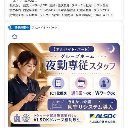
ます。 営業活...
制服あり
副業・WワークOK
主婦・主夫歓迎
フリーター歓迎
シフト自由
学歴不問
固定時間制
平日のみOK
未経験者歓迎
経験者歓迎
ブランクOK
交通費支給
長期歓迎
フルタイム歓迎
社割あり
長期休暇あり
週4日以上OK
アルバイト・パート