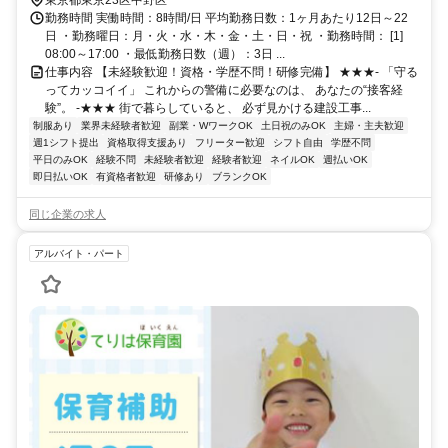
東京都東京23区中野区
勤務時間 実働時間：8時間/日 平均勤務日数：1ヶ月あたり12日～22
日 ・勤務曜日：月・火・水・木・金・土・日・祝 ・勤務時間： [1]
08:00～17:00 ・最低勤務日数（週）：3日 ...
仕事内容 【未経験歓迎！資格・学歴不問！研修完備】 ★★★- 「守る
ってカッコイイ」 これからの警備に必要なのは、 あなたの“接客経
験”。 -★★★ 街で暮らしていると、 必ず見かける建設工事...
制服あり
業界未経験者歓迎
副業・WワークOK
土日祝のみOK
主婦・主夫歓迎
週1シフト提出
資格取得支援あり
フリーター歓迎
シフト自由
学歴不問
平日のみOK
経験不問
未経験者歓迎
経験者歓迎
ネイルOK
週払いOK
即日払いOK
有資格者歓迎
研修あり
ブランクOK
同じ企業の求人
アルバイト・パート