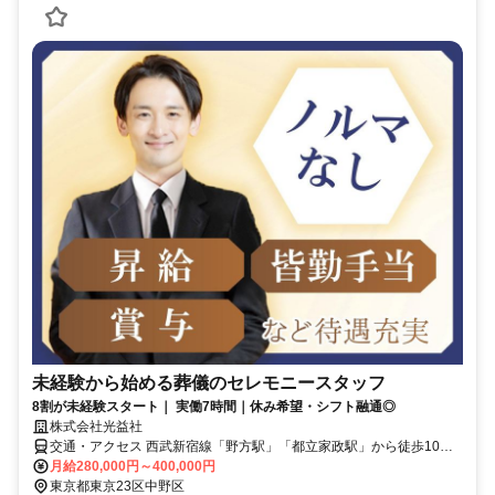
未経験から始める葬儀のセレモニースタッフ
8割が未経験スタート｜ 実働7時間｜休み希望・シフト融通◎
株式会社光益社
交通・アクセス 西武新宿線「野方駅」「都立家政駅」から徒歩10分
◆車・バイク通勤OK
月給280,000円～400,000円
東京都東京23区中野区