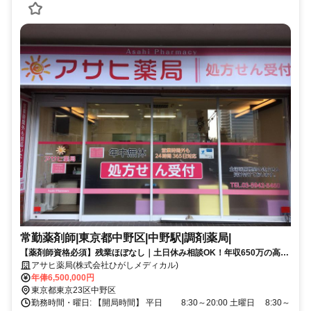
常勤薬剤師|東京都中野区|中野駅|調剤薬局|
【薬剤師資格必須】残業ほぼなし｜土日休み相談OK！年収650万の高待
遇｜125日/年 休み｜有給消化率も高く、プライベートを大切にできる職
アサヒ薬局(株式会社ひがしメディカル)
場です◎
年俸6,500,000円
東京都東京23区中野区
勤務時間・曜日: 【開局時間】 平日 8:30～20:00 土曜日 8:30～