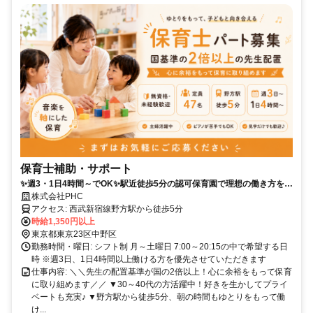
保育士補助・サポート
✨週3・1日4時間～でOK✨駅近徒歩5分の認可保育園で理想の働き方を実
現！
株式会社PHC
アクセス: 西武新宿線野方駅から徒歩5分
時給1,350円以上
東京都東京23区中野区
勤務時間・曜日: シフト制 月～土曜日 7:00～20:15の中で希望する日
時 ※週3日、1日4時間以上働ける方を優先させていただきます
仕事内容: ＼＼先生の配置基準が国の2倍以上！心に余裕をもって保育
に取り組めます／／ ▼30～40代の方活躍中！好きを生かしてプライ
ベートも充実♪ ▼野方駅から徒歩5分、朝の時間もゆとりをもって働
け...