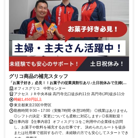
グリコ商品の補充スタッフ
「お菓子好き」必見！！お菓子の従業員割引あり♪土日祝休みで主婦(夫)
さん活躍中のお仕事☆
オフィスグリコ 中野センター
アクセス ＪＲ中央本線 高円寺北口徒歩約11分 高円寺(JR)徒歩11分
時給1,450円以上
東京都東京23区中野区
勤務時間 9:00～17:00（実働7時間･休憩1時間） ◎残業はありません
◎シフトの決定・変更についても柔軟に対応します♪ ◎長期歓迎！
仕事内容 【仕事内容】 オフィスグリコをご利用中の企業様を訪問
し、お菓子や飲料を補充するお仕事です。 決められたルートを徒歩
または社用車で巡回するので、未経験の方でも安心してスタートでき