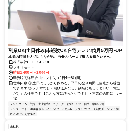
副業OK|土日休み|未経験OK在宅テレアポ|月5万円~UP
本業の時間を大切にしながら、自分のペースで収入を得たい方へ。
株式会社CTF GROUP
フルリモート
時給1,400円～2,000円
勤務時間詳細 自由シフト制（1日4〜8時間）
仕事内容 ◎ 土日はしっかり休める。平日の空き時間に自宅から稼働
できます ◎ ノルマなし・飛び込みなし。副業にちょうどいい「電話
だけ」の仕事です 【こんな方にぴったりです】 ・本業の合間に月5〜
10...
ランチタイム
主婦・主夫歓迎
フリーター歓迎
シフト自由
学歴不問
フルリモート
経験者歓迎
ネイルOK
在宅OK
ブランクOK
長期歓迎
シフト制
ピアスOK
ひげOK
正社員