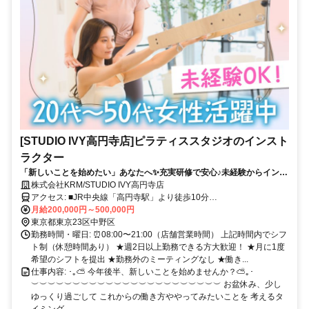
[STUDIO IVY高円寺店]ピラティススタジオのインスト
ラクター
「新しいことを始めたい」あなたへ✨充実研修で安心♪未経験からインス
トラクターデビュー◎週2～・シフト自由！
株式会社KRM/STUDIO IVY高円寺店
アクセス: ■JR中央線「高円寺駅」より徒歩10分
୨୧･･･････････････････････････････････୨୧ 中央線沿線で通いやすい
月給200,000円～500,000円
♪ 中野・阿佐ヶ谷・荻窪・吉祥寺・新宿 からも通勤便利！
東京都東京23区中野区
勤務時間・曜日: ⏰08:00〜21:00（店舗営業時間） 上記時間内でシフ
ト制（休憩時間あり） ★週2日以上勤務できる方大歓迎！ ★月に1度
希望のシフトを提出 ★勤務外のミーティングなし ★働き...
仕事内容: ･｡⛅ 今年後半、新しいことを始めませんか？⛅｡･
︶︶︶︶︶︶︶︶︶︶︶︶︶︶︶︶︶︶︶︶︶︶︶ お盆休み、少し
ゆっくり過ごして これからの働き方ややってみたいことを 考えるタ