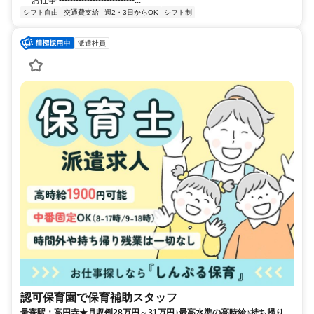
お仕事 ---------------------------...
シフト自由
交通費支給
週2・3日からOK
シフト制
派遣社員
認可保育園で保育補助スタッフ
最寄駅：高円寺★月収例28万円～31万円♪最高水準の高時給♪持ち帰り仕