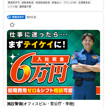
職場見学可
経験者歓迎
有資格者歓迎
研修あり
ブランクOK
交通費支給
シフト制
履歴書不要
契約社員
施設警備(オフィスビル・官公庁・学校)