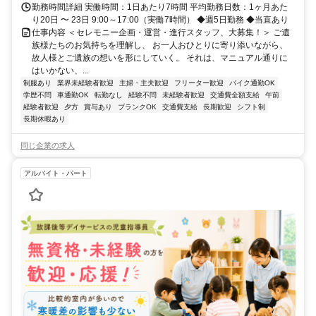
勤務時間詳細 実働時間：1日あたり7時間 平均勤務日数：1ヶ月あた
り20日 〜 23日 9:00～17:00（実働7時間） ◆週5日勤務 ◆当直あり
仕事内容 ＜セレモニー企画・運営・進行スタッフ、大募集！＞ ご遺
族様たちのお気持ちを理解し、 お一人おひとりに寄り添いながら、
故人様とご遺族の想いを形にしていく。 それは、マニュアル通りに
はいかない、...
制服あり
業界未経験者歓迎
主婦・主夫歓迎
フリーター歓迎
バイク通勤OK
学歴不問
車通勤OK
転勤なし
経験不問
未経験者歓迎
交通費全額支給
午前
経験者歓迎
夕方
賞与あり
ブランクOK
交通費支給
長期歓迎
シフト制
長期休暇あり
同じ企業の求人
アルバイト・パート