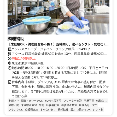
調理補助
【未経験OK・調理師資格不要！】短時間可。選べるシフト・無理なく安
定ワーク！
コンパスグループ・ジャパン グランダ練馬 39498_p
アクセス 西武池袋線 練馬A2口徒歩約13分、西武豊島線 練馬A2口徒
歩約13分、都営大江戸線 練馬A2口徒歩約13分
時給1,400円以上
東京都東京23区練馬区
勤務時間 06:00～10:00 16:00～20:00 1日3時間～OK、平日と土日の
内2日～/週 休憩時間：6時間を超える労働に対して45分以上、8時間
を超える労働に対して1時間以上
仕事内容 未経験、ブランクありOK 厨房での食事の盛り付け、配膳・
下膳、食器洗浄、簡単な調理補助、食材の仕込み、厨房内清掃などを
担当します。専門的な調理は社員が行うため、未経験の方でも安心し
て働ける業...
制服あり
副業・WワークOK
60代も応募可
フリーター歓迎
学歴不問
転勤なし
経験不問
未経験者歓迎
午前
経験者歓迎
有資格者歓迎
研修あり
夕方
ブランクOK
交通費支給
まかないあり
長期歓迎
週2・3日からOK
シフト制