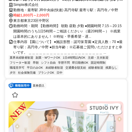
事・残業・担任無し♪
Simple株式会社
勤務地・最寄駅 JR中央線(快速) 高円寺駅 最寄り駅：高円寺／中野
時給1,800円～2,000円
東京都東京23区中野区
勤務時間・期間 【勤務時間】 朝勤 昼勤 夕勤 ●開園時間 7:15～20:15
開園時間のうち1日5時間～ご相談ください♪ （週20時間～） ※残業
は基本的にありません！ ※時短・早番希望・遅...
仕事内容 【園について】 ●施設形態：認可保育園 ●定員人数：70 ●最
寄り駅：高円寺／中野 ●担当年齢：※応募後ご質問いただけますと幸
いです。 ＿＿＿＿＿＿＿＿＿＿＿＿＿＿＿＿＿＿＿＿＿ ...
業界未経験者歓迎
副業・WワークOK
1日4時間以内OK
主婦・主夫歓迎
フリーター歓迎
早朝
シフト自由
学歴不問
即日勤務OK
固定時間制
職場見学可
平日のみOK
未経験者歓迎
交通費全額支給
経験者歓迎
残業なし
夕方
社会保険完備
ブランクOK
日中
業務委託