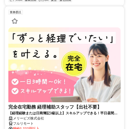
業務委託
完全在宅勤務 経理補助スタッフ【出社不要】
【経理経験または日商簿記3級以上】スキルアップできる！平日昼間３h
～。完全在宅で育児・介護中の方も大歓迎♪
メリービズ株式会社
フルリモート
時給1,232円以上