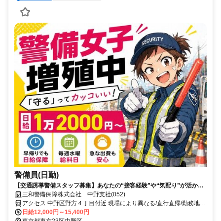
警備員(日勤)
【交通誘導警備スタッフ募集】あなたの“接客経験”や“気配り”が活かせ
ます！
三和警備保障株式会社 中野支社(052)
アクセス 中野区野方４丁目付近 現場により異なる/直行直帰/勤務地相
談可 ■電話面接■来社不要■即日勤務
日給12,000円～15,400円