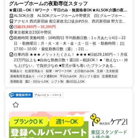
グループホームの夜勤専従スタッフ
★週1回～OK！Wワーク・平日のみ・無資格者OK★ALSOK介護の夜勤
介護スタッフ
ALSOK介護 ALSOKグループホーム中野鷺宮 (旧:グループホーム
みんなの家・中野鷺宮)
アクセス 西武新宿線 都立家政北口徒歩約5分、西武新宿線 野方北口
徒歩約8分、西武新宿線 鷺ノ宮北口徒歩約13分
日給29,880円～30,300円
東京都東京23区中野区
勤務時間 実働時間：16時間/日 平均勤務日数：1ヶ月あたり4日～22
日 ・勤務曜日：月・火・水・木・金・土・日・祝 ・勤務時間： [1]
17:00～10:00 ・最低勤務日数（週）：2日 ...
仕事内容 ★★★ メリットたくさん！ ★★★ ■日給29,180円～！月収
23万円以上も ■自由な勤務日数！週1回～相談OK！ ■「抱えない・持
ち上げない」で負担少なめ ■育児が落ち着いたブランクある...
制服あり
社員登用あり
副業・WワークOK
土日祝のみOK
主婦・主夫歓迎
資格取得支援あり
バイク通勤OK
平日のみOK
月1シフト提出
交通費支給
長期歓迎
週2・3日からOK
シフト制
週4日以上OK
アルバイト・パート