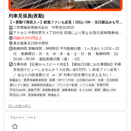
列車見張員(夜勤)
【＞夜勤で高収入＜】鉄道ファンも必見！日払いOK・当日振込みも可能
♪
三和警備保障株式会社 中野支社(052)
アクセス 中野区野方４丁目付近 現場により異なる/直行直帰/勤務地相
談可 ■電話面接■来社不要■即日勤務
日給15,563円以上
東京都東京23区中野区
勤務時間 実働時間：8時間/日 平均勤務日数：1ヶ月あたり12日～22
日 ・勤務曜日：月・火・水・木・金・土・日・祝 ・勤務時間： [1]
20:00～05:00 ・最低勤務日数（週）：3日 ...
仕事内容 【応募からスピード内定】【最短2日後にお仕事開始】列車
見張員デビューしませんか？入社祝い金5万円♪ ＼ 鉄道ファン必見！
／ あなたの鉄道愛が ((ゝω・)9’ 列車の安全運行を支える力に！...
制服あり
業界未経験者歓迎
副業・WワークOK
土日祝のみOK
主婦・主夫歓迎
週1シフト提出
資格取得支援あり
フリーター歓迎
シフト自由
学歴不問
平日のみOK
経験不問
未経験者歓迎
経験者歓迎
ネイルOK
夜間
週払いOK
即日払いOK
有資格者歓迎
研修あり
同じ企業の求人
アルバイト・パート