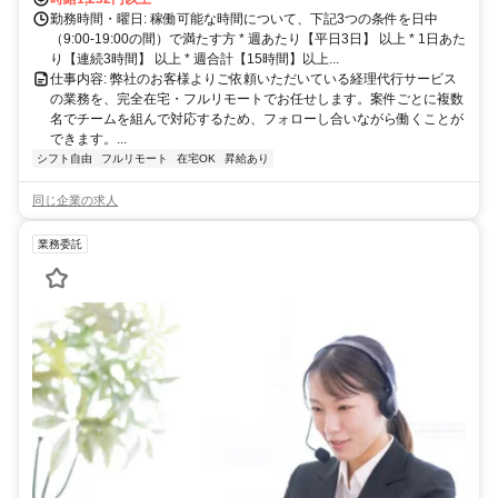
勤務時間・曜日: 稼働可能な時間について、下記3つの条件を日中
（9:00-19:00の間）で満たす方 * 週あたり【平日3日】 以上 * 1日あた
り【連続3時間】 以上 * 週合計【15時間】以上...
仕事内容: 弊社のお客様よりご依頼いただいている経理代行サービス
の業務を、完全在宅・フルリモートでお任せします。案件ごとに複数
名でチームを組んで対応するため、フォローし合いながら働くことが
できます。...
シフト自由
フルリモート
在宅OK
昇給あり
同じ企業の求人
業務委託