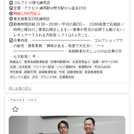
ゴルフドゥ!環七練馬店
交通・アクセス 練馬駅or野方駅から徒歩15分
時給1,500円以上
東京都東京23区練馬区
勤務時間詳細 10:30～20:00 ✅平日の週2日～、1日6h程度で応相談 ✅
時間と曜日のご要望お聞きします♪ ✅家事や育児の合間でも働ける♪ ✅
レギュラーで入れる方歓迎 シフトは1ヵ月ごと。 ...
仕事内容 ╭━━━━━━━━━━━━━━━━╮ ゴルフショップで
の販売・接客業務 「興味がある」程度で大丈夫✨ ╰━ｖ
━━━━━━━━━━━━━━╯ 未経験者や久しぶりのお仕事の方
も大歓迎！ 平...
制服あり
業界未経験者歓迎
扶養内勤務OK
社員登用あり
副業・WワークOK
主婦・主夫歓迎
フリーター歓迎
バイク通勤OK
車通勤OK
平日のみOK
学生歓迎
経験不問
未経験者歓迎
午前
経験者歓迎
有資格者歓迎
月1シフト提出
夕方
ブランクOK
交通費支給
同じ企業の求人
アルバイト・パート