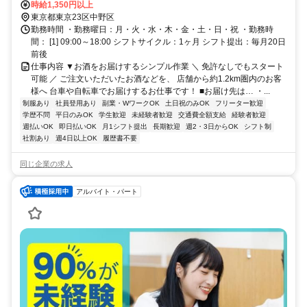
ノ内線 中野富士見町1番口徒歩約8分、東京メトロ丸ノ内線 中野新橋
時給1,350円以上
出入口徒歩約11分 ※マイカー（車・バイク）通勤不可
東京都東京23区中野区
勤務時間 ・勤務曜日：月・火・水・木・金・土・日・祝 ・勤務時
間： [1] 09:00～18:00 シフトサイクル：1ヶ月 シフト提出：毎月20日
前後
仕事内容 ▼お酒をお届けするシンプル作業 ＼ 免許なしでもスタート
可能 ／ ご注文いただいたお酒などを、 店舗から約1.2km圏内のお客
様へ 台車や自転車でお届けするお仕事です！ ■お届け先は… ・...
制服あり
社員登用あり
副業・WワークOK
土日祝のみOK
フリーター歓迎
学歴不問
平日のみOK
学生歓迎
未経験者歓迎
交通費全額支給
経験者歓迎
週払いOK
即日払いOK
月1シフト提出
長期歓迎
週2・3日からOK
シフト制
社割あり
週4日以上OK
履歴書不要
同じ企業の求人
アルバイト・パート