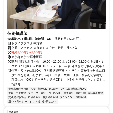
個別塾講師
未経験OK！週1日、短時間～OK！得意科目のみも可！
トライプラス 新中野校
交通・アクセス 東京メトロ「新中野駅」徒歩6分
時給1,500円～1,600円
東京都東京23区中野区
勤務時間詳細 月～金：16:00～22:00 土：13:00～22:00 ◇週1日・１
コマ（１時間）～勤務OK ◇シフト自己申告制 働き方はあなた次第！
仕事内容 ＜未経験OK！個別塾講師募集＞ 小学生～高校生を対象に個
別指導をお願いします。 英語・国語・数学・理科・社会など得意な
科目のみでOK！ 担当学年も選択OK！「小学生を担当したい」等もご
相談可...
業界未経験者歓迎
扶養内勤務OK
週1日からOK
1日4時間以内OK
主婦・主夫歓迎
フリーター歓迎
平日のみOK
学生歓迎
経験不問
未経験者歓迎
交通費全額支給
経験者歓迎
有資格者歓迎
ブランクOK
長期歓迎
週2・3日からOK
シフト制
週4日以上OK
業務委託