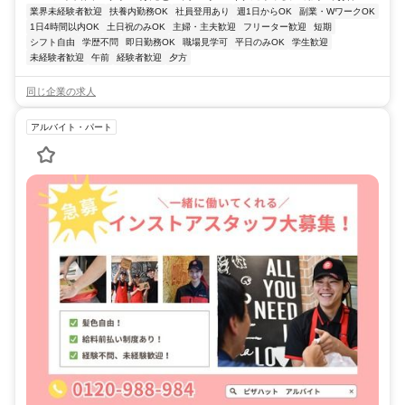
業界未経験者歓迎
扶養内勤務OK
社員登用あり
週1日からOK
副業・WワークOK
1日4時間以内OK
土日祝のみOK
主婦・主夫歓迎
フリーター歓迎
短期
シフト自由
学歴不問
即日勤務OK
職場見学可
平日のみOK
学生歓迎
未経験者歓迎
午前
経験者歓迎
夕方
同じ企業の求人
アルバイト・パート