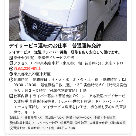
デイサービス運転のお仕事 普通運転免許
デイサービス 送迎ドライバー募集 研修もあり安心して働けます。
奉優会(通所) 奉優デイサービス中野
アクセス ＪＲ中央本線 中野（東京都）南口徒歩約7分、東京メトロ丸
ノ内線 東高円寺3番口徒歩約11分
時給1,230円以上
東京都東京23区中野区
勤務時間 ・勤務曜日：月・火・水・木・金・土・祝 ・勤務時間： [1]
08:30～18:30 ・最低勤務日数（週）：3日 実働時間 6:0 【時間外労働
あり：月２～５時間（残業代別途支給）】勤...
仕事内容 ドライバー募集！普通免許OK、シニアも歓迎のデイサービ
ス運転手 普通免許保持者、シルバー世代も歓迎！キャラバン・ハイ
エースを運転し、デイサービス送迎をお任せ。初心者も安心の先輩指
導で、ルート...
制服あり
社員登用あり
週1日からOK
副業・WワークOK
主婦・主夫歓迎
資格取得支援あり
フリーター歓迎
学歴不問
学生歓迎
未経験者歓迎
経験者歓迎
交通費支給
長期歓迎
シフト制
週4日以上OK