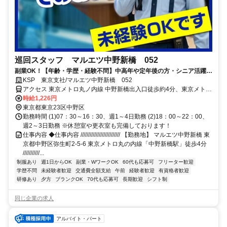
巡回スタッフ マルエツ中野新橋 052
副業OK！【年齢・学歴・経験不問】中高年や定年後の方・シニア活躍
中！直行直帰OK！
KSP 東京支社/マルエツ中野新橋 052
アクセス 東京メトロ丸ノ内線 中野新橋出入口徒歩約4分、東京メトロ
丸ノ内線 中野富士見町1番口徒歩約11分、都営大江戸線 西新宿五丁
時給1,226円
目A1口徒歩約12分 東京メトロ丸の内線「中野新橋駅」徒歩4分
東京都東京23区中野区
勤務時間 (1)07：30～16：30、週1～4日勤務 (2)18：00～22：00、
週2～3日勤務 ※休憩室や更衣室も完備しております！
仕事内容 ◆仕事内容 ////////////////////////// 【勤務地】 マルエツ中野新橋 東
京都中野区弥生町2-5-6 東京メトロ丸の内線「中野新橋駅」徒歩4分
///////////...
制服あり
週1日からOK
副業・WワークOK
60代も応募可
フリーター歓迎
学歴不問
未経験者歓迎
交通費全額支給
午前
経験者歓迎
有資格者歓迎
研修あり
夕方
ブランクOK
70代も応募可
長期歓迎
シフト制
同じ企業の求人
アルバイト・パート