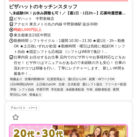
ピザハットのキッチンスタッフ
＼未経験OK！お休み調整も可！／【週1日・1日2h～】応募時履歴書不
要！
ピザハット 中野新橋店
アクセス 東京メトロ丸の内線 中野新橋駅 徒歩30秒
時給1,500円以上
東京都東京23区中野区
勤務時間 シフトサイクル：1週間 10:30～21:30 ★週1日・2h～勤務
OK ★土日祝いずれか歓迎 ★勤務時間・曜日は気軽に相談OK！シフ
ト自由 ★固定シフトも応相談 《シフトはWEBで集計！...
仕事内容 お任せするお仕事 店内でのピザ作りやお客様対応などをお
任せ！ ピザ作りはマニュアルがあるので未経験の方も安心！ 仕事の
流れやコツは研修を行い、丁寧にレクチャーします。 新しい仲間を
募集中！...
制服あり
扶養内勤務OK
社員登用あり
週1日からOK
副業・WワークOK
1日4時間以内OK
土日祝のみOK
主婦・主夫歓迎
週1シフト提出
フリーター歓迎
早朝
シフト自由
学歴不問
学生歓迎
未経験者歓迎
午前
経験者歓迎
夜間
即日払いOK
研修あり
アルバイト・パート