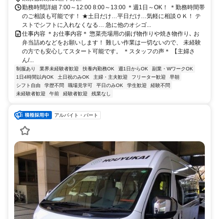
勤務時間詳細 7:00～12:00 8:00～13:00 ＊週1日～OK！ ＊勤務時間帯
のご相談も可能です！ ★土日だけ…平日だけ…気軽に相談ＯＫ！ テ
ストでシフトに入れなくなる… 急に他のオシゴ...
仕事内容 ＊お仕事内容＊ 惣菜売場用の揚げ物作りや焼き物作り､ お
弁当詰めなどをお願いします！ 難しい作業は一切ないので、 未経験
の方でも安心してスタート可能です。 ＊スタッフの声＊ 【主婦さ
ん/...
制服あり
業界未経験者歓迎
扶養内勤務OK
週1日からOK
副業・WワークOK
1日4時間以内OK
土日祝のみOK
主婦・主夫歓迎
フリーター歓迎
早朝
シフト自由
学歴不問
職場見学可
平日のみOK
学生歓迎
経験不問
未経験者歓迎
午前
経験者歓迎
残業なし
アルバイト・パート