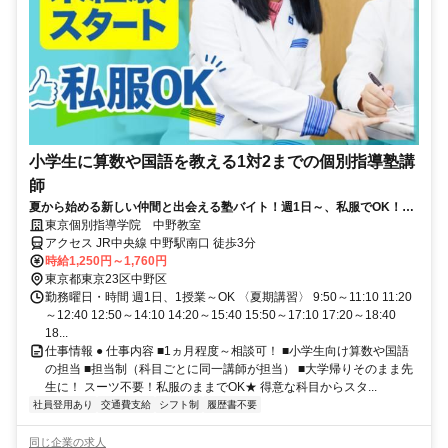
小学生に算数や国語を教える1対2までの個別指導塾講
師
夏から始める新しい仲間と出会える塾バイト！週1日～、私服でOK！テ
ストや帰省なども調整可能！
東京個別指導学院 中野教室
アクセス JR中央線 中野駅南口 徒歩3分
時給1,250円～1,760円
東京都東京23区中野区
勤務曜日・時間 週1日、1授業～OK 〈夏期講習〉 9:50～11:10 11:20
～12:40 12:50～14:10 14:20～15:40 15:50～17:10 17:20～18:40
18...
仕事情報 ● 仕事内容 ■1ヵ月程度～相談可！ ■小学生向け算数や国語
の担当 ■担当制（科目ごとに同一講師が担当） ■大学帰りそのまま先
生に！ スーツ不要！私服のままでOK★ 得意な科目からスタ...
社員登用あり
交通費支給
シフト制
履歴書不要
同じ企業の求人