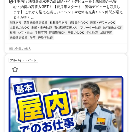
仕事内容 地域最高水準の高日給バイトデビューを！未経験から安
心・納得の高収入GET！ 【夏採用スタート！警備デビューを応援し
ます】 これから迎える楽しいイベントや連休も充実♪ ＞＞仲間が増え
る今がチャ...
制服あり
業界未経験者歓迎
社員登用あり
週1日からOK
副業・WワークOK
土日祝のみOK
主婦・主夫歓迎
資格取得支援あり
フリーター歓迎
給料前払いOK
短期
シフト自由
学歴不問
即日勤務OK
平日のみOK
学生歓迎
経験不問
未経験者歓迎
午前
経験者歓迎
同じ企業の求人
アルバイト・パート