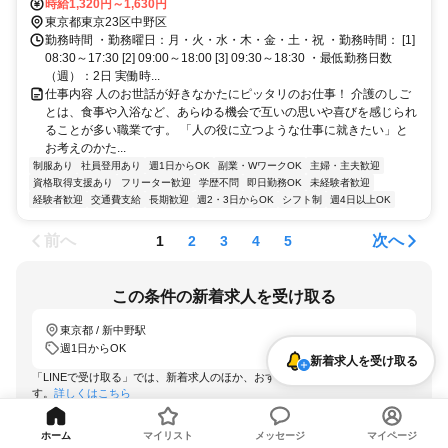
丸ノ内線 中野富士見町1番口徒歩約12分、都営大江戸線 西新宿五丁
時給1,320円～1,630円
目A2口徒歩約14分
東京都東京23区中野区
勤務時間 ・勤務曜日：月・火・水・木・金・土・祝 ・勤務時間： [1]
08:30～17:30 [2] 09:00～18:00 [3] 09:30～18:30 ・最低勤務日数
（週）：2日 実働時...
仕事内容 人のお世話が好きなかたにピッタリのお仕事！ 介護のしご
とは、食事や入浴など、あらゆる機会で互いの思いや喜びを感じられ
ることが多い職業です。 「人の役に立つような仕事に就きたい」と
お考えのかた...
制服あり
社員登用あり
週1日からOK
副業・WワークOK
主婦・主夫歓迎
資格取得支援あり
フリーター歓迎
学歴不問
即日勤務OK
未経験者歓迎
経験者歓迎
交通費支給
長期歓迎
週2・3日からOK
シフト制
週4日以上OK
前へ
次へ
1
2
3
4
5
この条件の新着求人を受け取る
東京都 / 新中野駅
週1日からOK
新着求人を受け取る
「LINEで受け取る」では、新着求人のほか、おすすめ情報なども配信しま
す。
詳しくはこちら
LINEで受け取る
ホーム
マイリスト
メッセージ
マイページ