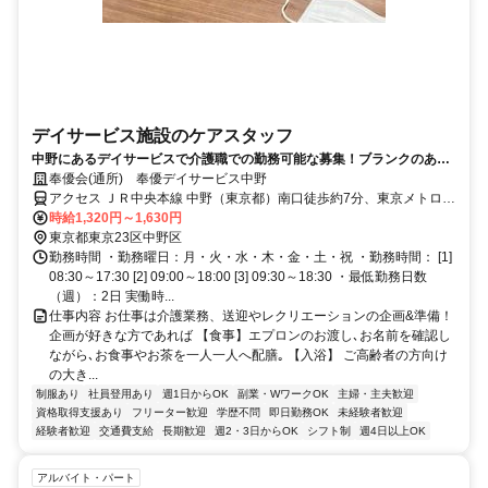
デイサービス施設のケアスタッフ
中野にあるデイサービスで介護職での勤務可能な募集！ブランクのある
方も未経験者も大歓迎
奉優会(通所) 奉優デイサービス中野
アクセス ＪＲ中央本線 中野（東京都）南口徒歩約7分、東京メトロ丸
ノ内線 東高円寺3番口徒歩約11分
時給1,320円～1,630円
東京都東京23区中野区
勤務時間 ・勤務曜日：月・火・水・木・金・土・祝 ・勤務時間： [1]
08:30～17:30 [2] 09:00～18:00 [3] 09:30～18:30 ・最低勤務日数
（週）：2日 実働時...
仕事内容 お仕事は介護業務、送迎やレクリエーションの企画&準備！
企画が好きな方であれば 【食事】エプロンのお渡し､お名前を確認し
ながら､お食事やお茶を一人一人へ配膳｡ 【入浴】 ご高齢者の方向け
の大き...
制服あり
社員登用あり
週1日からOK
副業・WワークOK
主婦・主夫歓迎
資格取得支援あり
フリーター歓迎
学歴不問
即日勤務OK
未経験者歓迎
経験者歓迎
交通費支給
長期歓迎
週2・3日からOK
シフト制
週4日以上OK
アルバイト・パート