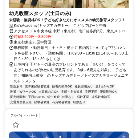
幼児教室スタッフ(土日のみ)
未経験・無資格OK！子ども好きな方にオススメの幼児教育スタッフ！
Kid'sAcademy(キッズアカデミー) こどもでぱーと中野
アクセス ＪＲ中央本線 中野（東京都）南口徒歩約2分、東京メトロ東
西線 中野（東京都）南口徒歩約2分、東京メトロ丸ノ内線 新中野4番
時給2,400円～2,800円
口徒歩約12分
東京都東京23区中野区
勤務時間 ・勤務曜日：土・日・祝※ 注釈内容については下記コメン
トを参照下さい。 ・勤務時間： [1] 09:30～18:30 [2] 14:30～18:30 土
日 9：30～18：30 もしくは...
仕事内容 子どもへの最高のプレゼントである「良い頭」をつくって
あげられるのが弊社の幼児教育です。 3歳～6歳児を対象に「子ども
向け知脳向上教室」のキッズアカデミー／トイズアカデミージュニア
のレッスンを...
制服あり
業界未経験者歓迎
扶養内勤務OK
社員登用あり
週1日からOK
副業・WワークOK
土日祝のみOK
主婦・主夫歓迎
学歴不問
即日勤務OK
固定時間制
平日のみOK
学生歓迎
転勤なし
経験不問
未経験者歓迎
交通費全額支給
経験者歓迎
有資格者歓迎
研修あり
アルバイト・パート