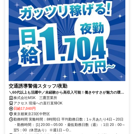
交通誘導警備スタッフ/夜勤
＼60代以上も活躍中／未経験から高収入可能！働きやすさが魅力の環境
で警備員デビューをしませんか！【月収34万円以上可能！日払いも
株式会社MSK 三鷹営業所
OK！】勤務3日前迄シフト申請が可能です！週1日～・短期もOK！あな
アクセス 現場への直行直帰OK
たのライフスタイルに合わせてお仕事しませんか！未経験者大歓迎！年
日給17,040円
代幅広く活躍しています。
東京都東京23区中野区
勤務時間 実働時間：8時間/日 平均勤務日数：1ヶ月あたり4日～20日
・勤務時間： [1] 20:00～05:00 ・最低勤務日数（週）：1日 20：00～
翌5：00（休憩あり） ※週1日～O...