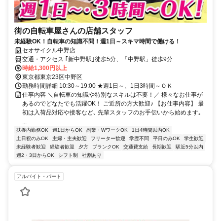
街の自転車屋さんの店舗スタッフ
未経験OK！自転車の知識不問！週1日～スキマ時間で働ける！
セオサイクル中野店
交通・アクセス ｢新中野駅｣徒歩5分、「中野駅」徒歩9分
時給1,300円以上
東京都東京23区中野区
勤務時間詳細 10:30～19:00 ★週1日～、1日3時間～ＯＫ
仕事内容 ＼自転車の知識や特別なスキルは不要！／ 様々なお仕事が
あるのでどなたでも活躍OK！ ご近所の方大歓迎♪ 【お仕事内容】 最
初は入荷品対応や接客など､ 先輩スタッフのお手伝いから始めます｡
...
扶養内勤務OK
週1日からOK
副業・WワークOK
1日4時間以内OK
土日祝のみOK
主婦・主夫歓迎
フリーター歓迎
学歴不問
平日のみOK
学生歓迎
未経験者歓迎
経験者歓迎
夕方
ブランクOK
交通費支給
長期歓迎
駅近5分以内
週2・3日からOK
シフト制
社割あり
アルバイト・パート