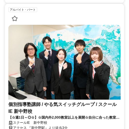
アルバイト・パート
個別指導塾講師 / やる気スイッチグループ / スクール
IE 新中野校
【☆週1日～◎☆】☆国内外2,000教室以上を展開☆自分に合った教室が
見つかる！！
スクールIE 新中野校
アクセス 『新中野駅』より徒歩3分