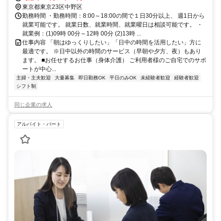
東京都東京23区中野区
勤務時間 ・勤務時間：8:00～18:00の間で１日30分以上、 週1日から
就業可能です。 就業日数、就業時間、就業曜日は相談可能です。 ・
就業例：(1)09時 00分～12時 00分 (2)13時 ...
仕事内容 「朝はゆっくりしたい」「日中の時間を活用したい」方に
最適です。 ※日中以外の時間のサービス（早朝や夕方、夜）もあり
ます。 ■お任せするお仕事（身体介護） ご利用者様のご自宅でのサポ
ートが中心...
主婦・主夫歓迎
大量募集
即日勤務OK
平日のみOK
未経験者歓迎
経験者歓迎
シフト制
同じ企業の求人
アルバイト・パート