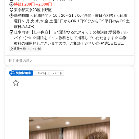
時給1,230円～2,000円
東京都東京23区中野区
勤務時間 ＜勤務時間＞ 16：20～21：00 (時間・曜日応相談) ＜勤務
曜日＞ 月,火,水,木,金,土 週1日からOK 1日90分からOK 平日のみOK 土
曜日のみOK
仕事内容 【仕事内容】 ☆*国語/やる気スイッチの塾講師(学習塾アル
バイト)*☆ ☆国語をメイン教科として指導していただきます☆ ◎別
教科の採用枠もございますので、ご相談ください◎ ■*週1日(1日...
交通費支給
シフト制
同じ企業の求人
アルバイト・パート