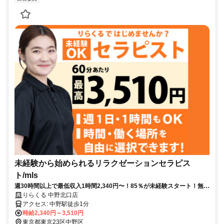
未経験から始められるリラクゼーションセラピス
ト/mls
週30時間以上で最低収入1時間2,340円〜！85％が未経験スタート！無料
トレで一生モノの技術を習得✅好きな時間に収入を得られます⏰【東京
りらくる 中野北口店
都中野区中野】
アクセス: 中野駅徒歩1分
時給2,340円～3,510円
東京都東京23区中野区