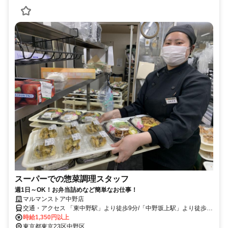
スーパーでの惣菜調理スタッフ
週1日～OK！お弁当詰めなど簡単なお仕事！
マルマンストア中野店
交通・アクセス 「東中野駅」より徒歩9分/「中野坂上駅」より徒歩
12分
時給1,350円以上
東京都東京23区中野区