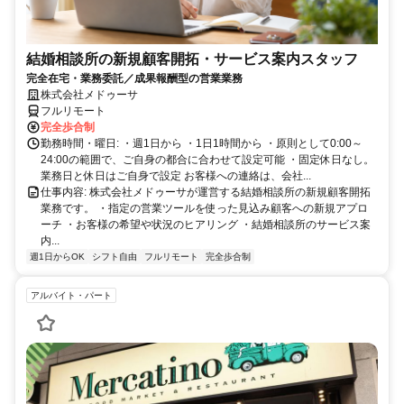
結婚相談所の新規顧客開拓・サービス案内スタッフ
完全在宅・業務委託／成果報酬型の営業業務
株式会社メドゥーサ
フルリモート
完全歩合制
勤務時間・曜日: ・週1日から ・1日1時間から ・原則として0:00～
24:00の範囲で、ご自身の都合に合わせて設定可能 ・固定休日なし。
業務日と休日はご自身で設定 お客様への連絡は、会社...
仕事内容: 株式会社メドゥーサが運営する結婚相談所の新規顧客開拓
業務です。 ・指定の営業ツールを使った見込み顧客への新規アプロ
ーチ ・お客様の希望や状況のヒアリング ・結婚相談所のサービス案
内...
週1日からOK
シフト自由
フルリモート
完全歩合制
アルバイト・パート