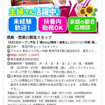
焼鳥・惣菜の製造スタッフ
【9月1日オープン予定♪】慣れれば簡単！接客なしのコツコツ作業♪週2
日～／お子さん都合のお休みも相談OK◎
日本一 東高円寺セントラルキッチン
アクセス 東京メトロ丸ノ内線 東高円寺2番口徒歩約2分、東京メトロ
丸ノ内線 新高円寺エレベータ出入口徒歩約10分、東京メトロ丸ノ内
時給1,400円～1,500円
線 新中野1番口徒歩約14分
東京都東京23区杉並区
勤務時間 ・勤務曜日：月・火・水・木・金・土・日・祝 ・勤務時
間： [1] 05:00～15:00 ・最低勤務日数（週）：2日 シフトサイクル：
1ヶ月 ≪子育てに理解あり！≫ 「子供が急に熱をだ...
仕事内容 店頭で販売する焼鳥や惣菜の調理・片付け！複数人で対応
している職場なので安心して始められます♪ お任せするのは… お店で
販売する焼鳥や惣菜の 調理や仕込み作業になります。 お客様と対面
するこ...
制服あり
扶養内勤務OK
社員登用あり
副業・WワークOK
1日4時間以内OK
土日祝のみOK
主婦・主夫歓迎
フリーター歓迎
シフト自由
学歴不問
平日のみOK
未経験者歓迎
午前
経験者歓迎
月1シフト提出
夕方
ブランクOK
オープニングスタッフ
交通費支給
長期歓迎