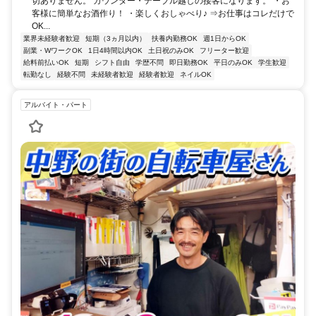
切ありません。 カウンター・テーブル越しの接客になります。 ・お
客様に簡単なお酒作り！ ・楽しくおしゃべり♪ ⇒お仕事はコレだけで
OK...
業界未経験者歓迎
短期（3ヵ月以内）
扶養内勤務OK
週1日からOK
副業・WワークOK
1日4時間以内OK
土日祝のみOK
フリーター歓迎
給料前払いOK
短期
シフト自由
学歴不問
即日勤務OK
平日のみOK
学生歓迎
転勤なし
経験不問
未経験者歓迎
経験者歓迎
ネイルOK
アルバイト・パート