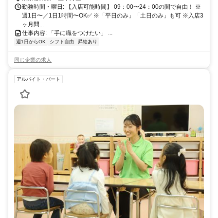
勤務時間・曜日: 【入店可能時間】 09：00〜24：00の間で自由！ ※
週1日〜／1日1時間〜OK✅ ※「平日のみ」「土日のみ」も可 ※入店3
ヶ月間...
仕事内容: 「手に職をつけたい」 ...
週1日からOK
シフト自由
昇給あり
同じ企業の求人
アルバイト・パート