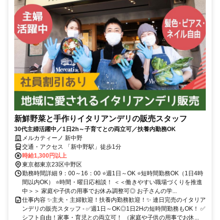
新鮮野菜と手作りイタリアンデリの販売スタッフ
30代主婦活躍中／1日2h～子育てとの両立可／扶養内勤務OK
メルカティーノ 新中野
交通・アクセス 「新中野駅」徒歩1分
時給1,300円以上
東京都東京23区中野区
勤務時間詳細 9：00～16：00 ⭐週1日～OK ⭐短時間勤務OK（1日4時
間以内OK） ⭐時間・曜日応相談！ ＜＜働きやすい職場づくりを推進
中＞＞ 家庭や子供の用事でお休み調整可◎ お子さんの学...
仕事内容 ✨主夫・主婦歓迎！扶養内勤務歓迎！✨ 連日完売のイタリア
ンデリの販売スタッフ - ✅週1日～OK◎1日2Hの短時間勤務もOK！ ✅
シフト自由！家事・育児との両立可！ （家庭や子供の用事でお休...