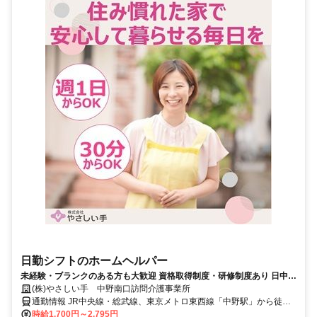
日勤シフトのホームヘルパー
未経験・ブランクのある方も大歓迎 資格取得制度・研修制度あり 日中の
時間を活用できます
(株)やさしい手 中野南口訪問介護事業所
通勤情報 JR中央線・総武線、東京メトロ東西線「中野駅」から徒歩
10分
時給1,700円～2,795円