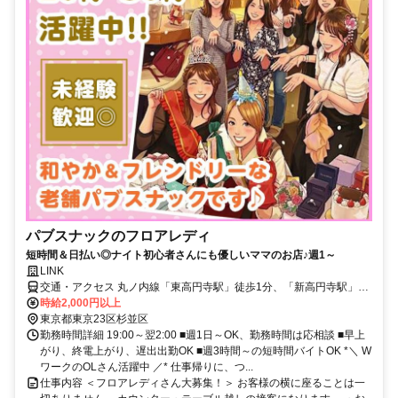
パブスナックのフロアレディ
短時間＆日払い◎ナイト初心者さんにも優しいママのお店♪週1～
LINK
交通・アクセス 丸ノ内線「東高円寺駅」徒歩1分、「新高円寺駅」徒
歩13分、中央・総武各駅停車「中野駅」徒歩15分
時給2,000円以上
東京都東京23区杉並区
勤務時間詳細 19:00～翌2:00 ■週1日～OK、勤務時間は応相談 ■早上
がり、終電上がり、遅出出勤OK ■週3時間～の短時間バイトOK *＼ W
ワークのOLさん活躍中 ／* 仕事帰りに、つ...
仕事内容 ＜フロアレディさん大募集！＞ お客様の横に座ることは一