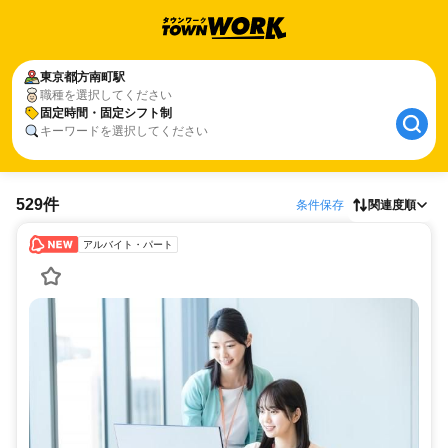
東京都
方南町駅
職種を選択してください
固定時間・固定シフト制
キーワードを選択してください
529件
条件保存
関連度順
アルバイト・パート