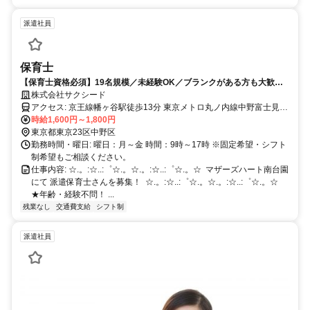
派遣社員
保育士
【保育士資格必須】19名規模／未経験OK／ブランクがある方も大歓迎
／完全週休二日／残業・持ち帰りなし／勤務時間等相談可能◎
株式会社サクシード
アクセス: 京王線幡ヶ谷駅徒歩13分 東京メトロ丸ノ内線中野富士見町
駅徒歩14分
時給1,600円～1,800円
東京都東京23区中野区
勤務時間・曜日: 曜日：月～金 時間：9時～17時 ※固定希望・シフト
制希望もご相談ください。
仕事内容: ☆.。:☆..:゜☆.。☆.。:☆..:゜☆.。☆ ㅤ マザーズハート南台園
にて 派遣保育士さんを募集！ ㅤ ☆.。:☆..:゜☆.。☆.。:☆..:゜☆.。☆ ㅤ
★年齢・経験不問！ ...
残業なし
交通費支給
シフト制
派遣社員