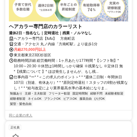
ヘアカラー専門店のカラーリスト
週休2日・指名なし｜定時退社｜残業・ノルマなし
ヘアカラー専門店【fufu】 方南町店
交通・アクセス 丸ノ内線「方南町駅」より徒歩1分
月給270,000円以上
東京都東京23区杉並区
勤務時間詳細 総労働時間：1ヶ月あたり177時間 *【シフト制】*
10:00～20:30 ※休憩は1時間しっかり確保 ※残業なし ※定休日 無
*【残業について 】* ほぼ発生しませんが、もし残...
仕事内容 *ー* *＜この求人のポイント＞* * *週休二日制・年間休日
107日（別途、有休あり）* * *原則定時退社！スタッフの9割が残業な
し！* * *給与改定により業界最高水準の基本給になりま...
制服あり
主婦・主夫歓迎
フリーター歓迎
固定時間制
経験不問
未経験者歓迎
経験者歓迎
ネイルOK
ブランクOK
ピアスOK
服装自由
ひげOK
髪型・髪色自由
同じ企業の求人
正社員