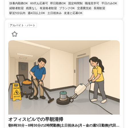
扶養内勤務OK
60代も応募可
即日勤務OK
固定時間制
職場見学可
平日のみOK
経験者歓迎
残業なし
有資格者歓迎
ブランクOK
交通費支給
長期歓迎
駅近5分以内
週4日以上OK
土日祝休み
友達と応募OK
アルバイト・パート
オフィスビルでの早朝清掃
朝6時30分～8時30分の2時間勤務|土日祝休み|月～金の週5日勤務|代田橋