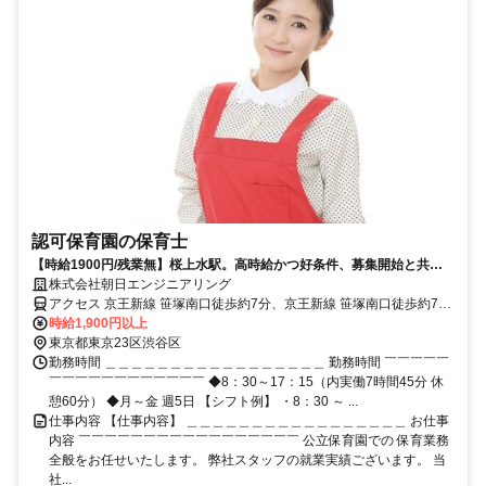
認可保育園の保育士
【時給1900円/残業無】桜上水駅。高時給かつ好条件、募集開始と共に
埋まる人気。
株式会社朝日エンジニアリング
アクセス 京王新線 笹塚南口徒歩約7分、京王新線 笹塚南口徒歩約7
分、京王新線 幡ヶ谷北口徒歩約14分
時給1,900円以上
東京都東京23区渋谷区
勤務時間 ＿＿＿＿＿＿＿＿＿＿＿＿＿＿＿＿＿ 勤務時間 ￣￣￣￣￣
￣￣￣￣￣￣￣￣￣￣￣￣ ◆8：30～17：15（内実働7時間45分 休
憩60分） ◆月～金 週5日 【シフト例】 ・8：30 ～ ...
仕事内容 【仕事内容】 ＿＿＿＿＿＿＿＿＿＿＿＿＿＿＿＿＿ お仕事
内容 ￣￣￣￣￣￣￣￣￣￣￣￣￣￣￣￣￣ 公立保育園での 保育業務
全般をお任せいたします。 弊社スタッフの就業実績ございます。 当
社...