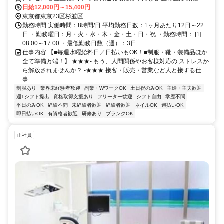
相談可■電話面接■来社不要
日給12,000円～15,400円
東京都東京23区杉並区
勤務時間 実働時間：8時間/日 平均勤務日数：1ヶ月あたり12日～22
日 ・勤務曜日：月・火・水・木・金・土・日・祝 ・勤務時間： [1]
08:00～17:00 ・最低勤務日数（週）：3日 ...
仕事内容 【■毎週水曜給料日／日払いもOK！■制服・靴・装備品ほか
全て準備万端！】 ★★★- もう、人間関係やお客様対応の ストレスか
ら解放されませんか？ -★★★ 接客・販売・営業など人と接する仕
事...
制服あり
業界未経験者歓迎
副業・WワークOK
土日祝のみOK
主婦・主夫歓迎
週1シフト提出
資格取得支援あり
フリーター歓迎
シフト自由
学歴不問
平日のみOK
経験不問
未経験者歓迎
経験者歓迎
ネイルOK
週払いOK
即日払いOK
有資格者歓迎
研修あり
ブランクOK
正社員