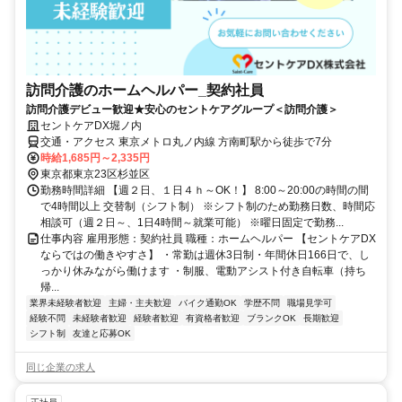
訪問介護のホームヘルパー_契約社員
訪問介護デビュー歓迎★安心のセントケアグループ＜訪問介護＞
セントケアDX堀ノ内
交通・アクセス 東京メトロ丸ノ内線 方南町駅から徒歩で7分
時給1,685円～2,335円
東京都東京23区杉並区
勤務時間詳細 【週２日、１日４ｈ～OK！】 8:00～20:00の時間の間
で4時間以上 交替制（シフト制） ※シフト制のため勤務日数、時間応
相談可（週２日～、1日4時間～就業可能） ※曜日固定で勤務...
仕事内容 雇用形態：契約社員 職種：ホームヘルパー 【セントケアDX
ならではの働きやすさ】 ・常勤は週休3日制・年間休日166日で、し
っかり休みながら働けます ・制服、電動アシスト付き自転車（持ち
帰...
業界未経験者歓迎
主婦・主夫歓迎
バイク通勤OK
学歴不問
職場見学可
経験不問
未経験者歓迎
経験者歓迎
有資格者歓迎
ブランクOK
長期歓迎
シフト制
友達と応募OK
同じ企業の求人