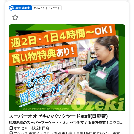
アルバイト・パート
スーパーオオゼキのバックヤードstaff(日勤帯)
地域密着のスーパーマーケット・オオゼキを支える裏方作業！コツコ
ツ・モクモク、安心して働きたい方に！
オオゼキ 杉並和田店
アクセス 東京メトロ丸ノ内線 中野富士見町1番口徒歩約2分、東京メ