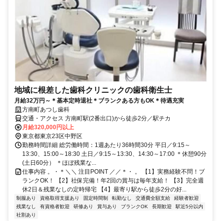
地域に根差した歯科クリニックの歯科衛生士
月給32万円～＊基本定時退社＊ブランクある方もOK＊待遇充実
方南町あつし歯科
交通・アクセス 方南町駅(2番出口)から徒歩2分／駅チカ
月給320,000円以上
東京都東京23区中野区
勤務時間詳細 総労働時間：1週あたり36時間30分 平日／9:15～
13:30、15:00～18:30 土日／9:15～13:30、14:30～17:00 ＊休憩90分
(土日60分） ＊ほぼ残業な...
仕事内容 。・＊＼＼ 注目POINT ／／＊・ 。 【1】実務経験不問！ブ
ランクOK！ 【2】社保完備！年2回の賞与は毎年支給！ 【3】完全週
休2日＆残業なしの定時帰宅 【4】最寄り駅から徒歩2分の好...
制服あり
資格取得支援あり
固定時間制
転勤なし
交通費全額支給
経験者歓迎
残業なし
有資格者歓迎
研修あり
賞与あり
ブランクOK
長期歓迎
駅近5分以内
社割あり