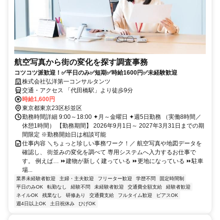
航空写真から街の変化を探す調査事務
コツコツ派歓迎！✅平日のみ✅短期✅時給1600円✅未経験歓迎
株式会社弘洋第一コンサルタンツ
交通・アクセス 「代田橋駅」より徒歩9分
時給1,600円
東京都東京23区杉並区
勤務時間詳細 9:00～18:00 ✦月～金曜日 ✦週5日勤務 （実働8時間／
休憩1時間） 【勤務期間】 2026年9月1日～ 2027年3月31日までの期
間限定 ※勤務開始日は相談可能
仕事内容 ＼ちょっと珍しい事務ワーク！／ 航空写真や地図データを
確認し、 街並みの変化を調べて 専用システムへ入力するお仕事で
す。 例えば… ⏩建物が新しく建っている ⏩更地になっている ⏩駐車
場...
業界未経験者歓迎
主婦・主夫歓迎
フリーター歓迎
学歴不問
固定時間制
平日のみOK
転勤なし
経験不問
未経験者歓迎
交通費全額支給
経験者歓迎
ネイルOK
残業なし
研修あり
交通費支給
フルタイム歓迎
ピアスOK
週4日以上OK
土日祝休み
ひげOK