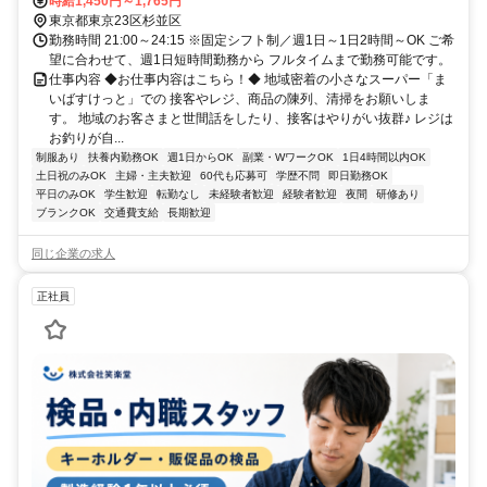
トロ丸ノ内線 中野新橋出入口徒歩約10分、東京メトロ丸ノ内線 新中
時給1,450円～1,765円
野1番口徒歩約11分 ★週1日～OK ★日祝時給50円UP
東京都東京23区杉並区
勤務時間 21:00～24:15 ※固定シフト制／週1日～1日2時間～OK ご希
望に合わせて、週1日短時間勤務から フルタイムまで勤務可能です。
仕事内容 ◆お仕事内容はこちら！◆ 地域密着の小さなスーパー「ま
いばすけっと」での 接客やレジ、商品の陳列、清掃をお願いしま
す。 地域のお客さまと世間話をしたり、接客はやりがい抜群♪ レジは
お釣りが自...
制服あり
扶養内勤務OK
週1日からOK
副業・WワークOK
1日4時間以内OK
土日祝のみOK
主婦・主夫歓迎
60代も応募可
学歴不問
即日勤務OK
平日のみOK
学生歓迎
転勤なし
未経験者歓迎
経験者歓迎
夜間
研修あり
ブランクOK
交通費支給
長期歓迎
同じ企業の求人
正社員