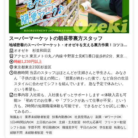
スーパーマーケットの朝昼帯裏方スタッフ
地域密着のスーパーマーケット・オオゼキを支える裏方作業！コツコ
ツ・モクモク、安心して働きたい方に！
オオゼキ 杉並和田店
アクセス 東京メトロ丸ノ内線 中野富士見町1番口徒歩約2分、東京メ
トロ丸ノ内線 中野新橋出入口徒歩約11分、東京メトロ丸ノ内線 新中
時給1,230円以上
野1番口徒歩約12分
東京都東京23区杉並区
勤務時間 当店のスタッフはほとんどが主婦さんと学生さん。 みなさ
ん「子供の送り迎えの間に」「授業が終わった後で」など自分の生活
スタイルに合わせてシフトを組んでいます。 急な予定で休みたい。
という希望も...
仕事内容 入社前も、入社後もずっとサポートします ≪体験入店も可
能≫ 「初めてのお仕事」や「ブランクがあって仕事が不安」 という
方も、2時間の短期職場体験も可能です。 できるかどうか試しに働い
てみるの...
制服あり
業界未経験者歓迎
扶養内勤務OK
社員登用あり
副業・WワークOK
1日4時間以内OK
土日祝のみOK
主婦・主夫歓迎
60代も応募可
フリーター歓迎
シフト自由
学歴不問
即日勤務OK
職場見学可
平日のみOK
学生歓迎
転勤なし
経験不問
未経験者歓迎
午前