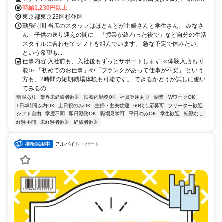
トロ丸ノ内線 中野新橋出入口徒歩約11分、東京メトロ丸ノ内線 新中
時給1,230円以上
野1番口徒歩約12分
東京都東京23区杉並区
勤務時間 当店のスタッフはほとんどが主婦さんと学生さん。 みなさ
ん「子供の送り迎えの間に」「授業が終わった後で」など自分の生活
スタイルに合わせてシフトを組んでいます。 急な予定で休みたい。
という希望も...
仕事内容 入社前も、入社後もずっとサポートします ≪体験入店も可
能≫ 「初めてのお仕事」や「ブランクがあって仕事が不安」 という
方も、2時間の短期職場体験も可能です。 できるかどうか試しに働い
てみるの...
制服あり
業界未経験者歓迎
扶養内勤務OK
社員登用あり
副業・WワークOK
1日4時間以内OK
土日祝のみOK
主婦・主夫歓迎
60代も応募可
フリーター歓迎
シフト自由
学歴不問
即日勤務OK
職場見学可
平日のみOK
学生歓迎
転勤なし
経験不問
未経験者歓迎
経験者歓迎
アルバイト・パート