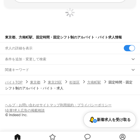
東京都、方南町駅、固定時間・固定シフト制のアルバイト・バイト求人情報
求人の詳細を表示
条件を追加・変更して検索
市区町村を追加・変更
関連キーワード
完全在宅ワーク 全国
シール貼り 在宅
現在地周辺
ガチャガチャ
犬カフェ
東京都
駅を追加・変更
バイトTOP
東京都
東京23区
杉並区
方南町駅
固定時間・固定
東京都
すべて
シフト制のアルバイト・バイト・求人
東京23区
すべて
職種を追加・変更
JR東海道本線(東京～熱海)
千代田区
中央区
港区
新宿区
文京区
台東区
墨田区
江東区
品川区
目黒区
大田区
東京駅
新橋駅
品川駅
飲食・フードサービス
世田谷区
渋谷区
中野区
杉並区
豊島区
北区
荒川区
板橋区
練馬区
足立区
葛飾区
特徴を追加・変更
飲食・フードサービス
江戸川区
すべて
ヘルプ・お問い合わせ
サイトマップ
利用規約・プライバシーポリシー
JR山手線
ホールスタッフ
キッチンスタッフ
皿洗い・洗い場
精肉・鮮魚加工
給食調理
人気
[企業]求人広告の掲載相談
大崎駅
五反田駅
目黒駅
恵比寿駅
渋谷駅
原宿駅
代々木駅
新宿駅
新大久保駅
八王子市
立川市
武蔵野市
三鷹市
青梅市
府中市
昭島市
調布市
町田市
小金井市
雇用形態を追加・変更
パン屋（ベーカリー）
フードカウンター販売員
バー（BAR）・バーテンダー
日払いOK
高校生歓迎
学生歓迎
深夜の仕事
髪型・髪色自由
ひげOK
ネイルOK
高田馬場駅
目白駅
池袋駅
大塚駅
巣鴨駅
駒込駅
田端駅
西日暮里駅
日暮里駅
鶯谷駅
小平市
日野市
東村山市
国分寺市
国立市
福生市
狛江市
東大和市
清瀬市
飲食店補助（開店・閉店準備）
飲食店（店長・マネージャー）
新着求人を受け取る
ピアスOK
アルバイト・パート
履歴書不要
オープニングスタッフ
留学生・外国人活躍中
上野駅
御徒町駅
秋葉原駅
神田駅
東京駅
有楽町駅
新橋駅
浜松町駅
田町駅
東久留米市
武蔵村山市
多摩市
稲城市
羽村市
あきる野市
西東京市
大島町
利島村
都道府県を変更
営業・販売
勤務期間
正社員
高輪ゲートウェイ駅
品川駅
新島村
神津島村
三宅村
御蔵島村
八丈町
青ヶ島村
小笠原村
西多摩郡
営業・販売
すべて
短期
契約社員
単発・1日OK
長期
期間限定（春夏冬休み等）
JR南武線
営業
テレフォンアポインター（テレアポ）
ルートセールス
コンビニ
シフト
派遣社員
矢野口駅
稲城長沼駅
南多摩駅
府中本町駅
分倍河原駅
西府駅
谷保駅
矢川駅
西国立駅
フードカウンター販売員
アパレル
家電量販店・携帯販売（携帯ショップ）