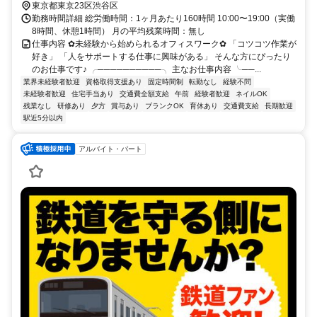
東京都東京23区渋谷区
勤務時間詳細 総労働時間：1ヶ月あたり160時間 10:00〜19:00（実働
8時間、休憩1時間） 月の平均残業時間：無し
仕事内容 ✿未経験から始められるオフィスワーク✿ 「コツコツ作業が
好き」 「人をサポートする仕事に興味がある」 そんな方にぴったり
のお仕事です♪ ╭──────────╮ 主なお仕事内容 ╰──...
業界未経験者歓迎
資格取得支援あり
固定時間制
転勤なし
経験不問
未経験者歓迎
住宅手当あり
交通費全額支給
午前
経験者歓迎
ネイルOK
残業なし
研修あり
夕方
賞与あり
ブランクOK
育休あり
交通費支給
長期歓迎
駅近5分以内
アルバイト・パート