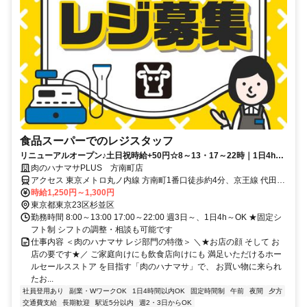
食品スーパーでのレジスタッフ
リニューアルオープン♪土日祝時給+50円☆8～13・17～22時｜1日4h
～・週3日～OK！フリーター活躍中
肉のハナマサPLUS 方南町店
アクセス 東京メトロ丸ノ内線 方南町1番口徒歩約4分、京王線 代田橋
北口徒歩約18分、東京メトロ丸ノ内線 中野富士見町1番口徒歩約19分
時給1,250円～1,300円
東京都東京23区杉並区
勤務時間 8:00～13:00 17:00～22:00 週3日～、1日4h～OK ★固定シ
フト制 シフトの調整・相談も可能です
仕事内容 ＜肉のハナマサ レジ部門の特徴＞ ＼★お店の顔 そして お
店の要です★／ ご家庭向けにも飲食店向けにも 満足いただけるホー
ルセールスストア を目指す「肉のハナマサ」で、 お買い物に来られ
たお...
社員登用あり
副業・WワークOK
1日4時間以内OK
固定時間制
午前
夜間
夕方
交通費支給
長期歓迎
駅近5分以内
週2・3日からOK