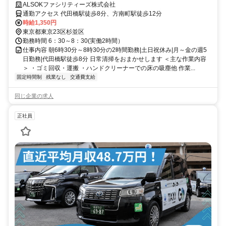
駅徒歩8分
ALSOKファシリティーズ株式会社
通勤アクセス 代田橋駅徒歩8分、方南町駅徒歩12分
時給1,350円
東京都東京23区杉並区
勤務時間 6：30～8：30(実働2時間）
仕事内容 朝6時30分～8時30分の2時間勤務|土日祝休み|月～金の週5
日勤務|代田橋駅徒歩8分 日常清掃をおまかせします ＜主な作業内容
＞ ・ゴミ回収・運搬 ・ハンドクリーナーでの床の吸塵他 作業...
固定時間制
残業なし
交通費支給
同じ企業の求人
正社員