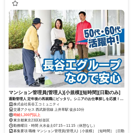
マンション管理員(管理人)[小規模][短時間][日勤のみ]
通勤管理人 定年後の再就職にピッタリ。シニアのお仕事探しを応援！50
代、60代、シニア世代活躍中！
株式会社長谷工コミュニティ
交通アクセス 西武新宿線 上井草駅 徒歩10分
時給1,300円以上
東京都東京23区杉並区
勤務曜日・時間 火水金土07:15～11:15（休憩なし）
募集要項 職種 マンション管理員(管理人)［小規模］［短時間］［日勤