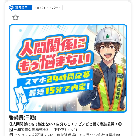
アルバイト・パート
警備員(日勤)
◎人間関係にもう悩まない！自分らしくノビノビと働く裏技公開！◎ス
マホ応募から電話面接で最短15分で内定！
三和警備保障株式会社 中野支社(071)
アクセス 杉並区堀ノ内2丁目付近現場により異なる/直行直帰/勤務地