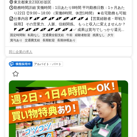
東京都東京23区杉並区
勤務時間詳細 実働時間：1日あたり8時間 平均勤務日数：1ヶ月あた
り22日 ⏰9:00～18:00 （実働8時間、休憩1時間） ★在宅勤務も可能
仕事内容 ◤◢◤◢◤◢◤◢◤◢◤◢◤◢◤◢ 【営業経験者・即戦力
採用】 その営業力、人脈、信頼関係。 もっと収入に変えませんか？
◤◢◤◢◤◢◤◢◤◢◤◢◤◢◤◢ ✅ 成果は賞与でしっかり還元...
固定時間制
転勤なし
交通費全額支給
午前
経験者歓迎
残業なし
夕方
賞与あり
交通費支給
長期歓迎
長期休暇あり
同じ企業の求人
アルバイト・パート