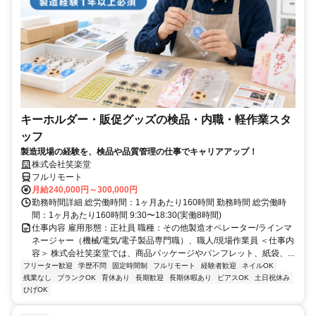
キーホルダー・販促グッズの検品・内職・軽作業スタ
ッフ
製造現場の経験を、検品や品質管理の仕事でキャリアアップ！
株式会社笑楽堂
フルリモート
月給240,000円～300,000円
勤務時間詳細 総労働時間：1ヶ月あたり160時間 勤務時間 総労働時
間：1ヶ月あたり160時間 9:30〜18:30(実働8時間)
仕事内容 雇用形態：正社員 職種：その他製造オペレーター/ラインマ
ネージャー（機械/電気/電子製品専門職）、職人/現場作業員 ＜仕事内
容＞ 株式会社笑楽堂では、商品パッケージやパンフレット、紙袋、...
フリーター歓迎
学歴不問
固定時間制
フルリモート
経験者歓迎
ネイルOK
残業なし
ブランクOK
育休あり
長期歓迎
長期休暇あり
ピアスOK
土日祝休み
ひげOK