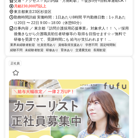
交通・アクセス ✅丸の内線「方南町駅」～徒歩5分⭐自転車通勤OK！
月給230,000円以上
東京都東京23区杉並区
勤務時間詳細 実働時間：1日あたり8時間 平均勤務日数：1ヶ月あた
り20日 〜 22日 9:00～18:00（休憩60分）
仕事内容 ／ 東京都『訪問介護採用応援事業』 対象求人！！ ＼ ✅採用
後働きながら介護職員初任者研修等の 取得を目指せます☆ ✅無料で
研修を受講できて、受講時間にも 給与が支払われます！ ...
業界未経験者歓迎
社員登用あり
資格取得支援あり
学歴不問
固定時間制
経験不問
未経験者歓迎
研修あり
育休あり
交通費支給
長期歓迎
正社員