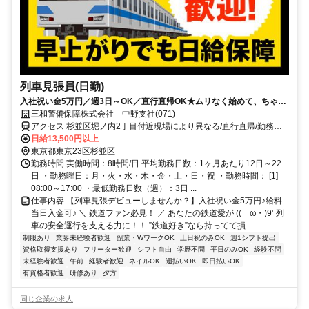
列車見張員(日勤)
入社祝い金5万円／週3日～OK／直行直帰OK★ムリなく始めて、ちゃん
と稼げる警備。
三和警備保障株式会社 中野支社(071)
アクセス 杉並区堀ノ内2丁目付近現場により異なる/直行直帰/勤務地
相談可■電話面接■来社不要
日給13,500円以上
東京都東京23区杉並区
勤務時間 実働時間：8時間/日 平均勤務日数：1ヶ月あたり12日～22
日 ・勤務曜日：月・火・水・木・金・土・日・祝 ・勤務時間： [1]
08:00～17:00 ・最低勤務日数（週）：3日 ...
仕事内容 【列車見張デビューしませんか？】入社祝い金5万円♪給料
当日入金可♪ ＼ 鉄道ファン必見！ ／ あなたの鉄道愛が ((ゝω・)9’ 列
車の安全運行を支える力に！！ ”鉄道好き”なら持ってて損...
制服あり
業界未経験者歓迎
副業・WワークOK
土日祝のみOK
週1シフト提出
資格取得支援あり
フリーター歓迎
シフト自由
学歴不問
平日のみOK
経験不問
未経験者歓迎
午前
経験者歓迎
ネイルOK
週払いOK
即日払いOK
有資格者歓迎
研修あり
夕方
同じ企業の求人