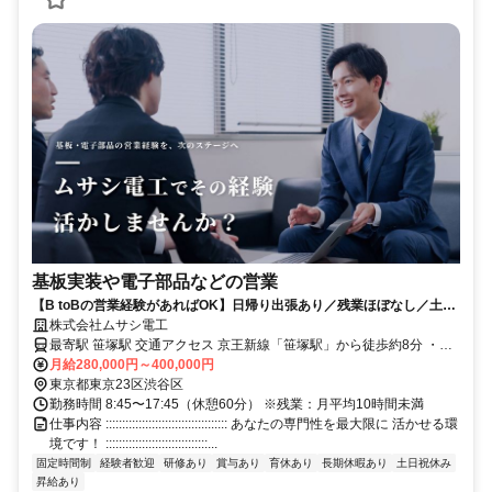
基板実装や電子部品などの営業
【B toBの営業経験があればOK】日帰り出張あり／残業ほぼなし／土日
祝休み
株式会社ムサシ電工
最寄駅 笹塚駅 交通アクセス 京王新線「笹塚駅」から徒歩約8分 ・自
転車通勤OK
月給280,000円～400,000円
東京都東京23区渋谷区
勤務時間 8:45〜17:45（休憩60分） ※残業：月平均10時間未満
仕事内容 ::::::::::::::::::::::::::::::::::::: あなたの専門性を最大限に 活かせる環
境です！ :::::::::::::::::::::::::::::::...
固定時間制
経験者歓迎
研修あり
賞与あり
育休あり
長期休暇あり
土日祝休み
昇給あり