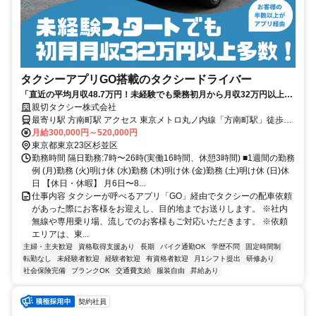
タクシーアプリGO搭載のタクシードライバー
「直近の平均月収48.7万円！未経験でも乗務初月から月収32万円以上多
数◎入社祝い金15万円支給！タクシーアプリ『GO』搭載で効率的に高
親切タクシー株式会社
収入を実現
最寄り駅 方南町駅 アクセス 東京メトロ丸ノ内線「方南町駅」徒歩7
分
月給300,000円～520,000円
東京都東京23区杉並区
勤務時間 隔日勤務:7時〜26時(実働16時間、休憩3時間) ■1週間の勤務
例 (月)勤務 (火)明け休 (水)勤務 (木)明け休 (金)勤務 (土)明け休 (日)休
日 【休日・休暇】 月6日〜8...
仕事内容 タクシーが呼べるアプリ「GO」経由でタクシーの配車依頼
があった際にお客様をお迎えし、目的地までお送りします。 ※社内
無線や専用乗り場、流しでのお客様もご対応いただきます。 ※依頼
エリアは、東...
主婦・主夫歓迎
資格取得支援あり
長期
バイク通勤OK
学歴不問
固定時間制
転勤なし
未経験者歓迎
経験者歓迎
有資格者歓迎
月1シフト提出
研修あり
社会保険完備
ブランクOK
交通費支給
服装自由
昇給あり
契約社員