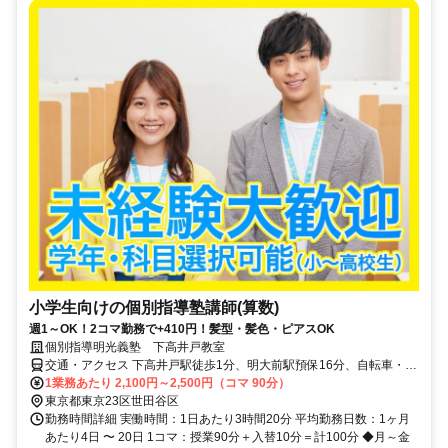
小学生向けの個別指導塾講師(算数)
週1～OK！2コマ勤務で+410円！髪型・髪色・ピアスOK
個別指導明光義塾 下高井戸教室
交通・アクセス 下高井戸駅徒歩1分、明大前駅預保16分、自転車・バ
ス・バイク通勤可（応相談）
1業務あたり 2,100円～2,500円（コマ 90分）
東京都東京23区世田谷区
勤務時間詳細 実働時間：1日あたり3時間20分 平均勤務日数：1ヶ月
あたり4日 〜 20日 1コマ：授業90分＋入替10分＝計100分 ◆月～金