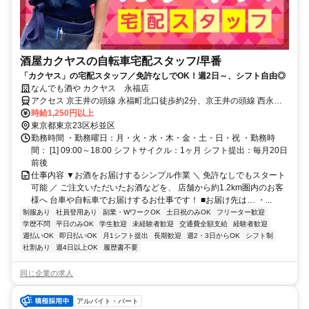
酒屋カクヤスの自転車宅配スタッフ/早番
「カクヤス」の宅配スタッフ／免許なしでOK！週2日～、シフト自由◎
なんでも酒や カクヤス 永福店
アクセス 京王井の頭線 永福町北口徒歩約2分、京王井の頭線 西永福
北口徒歩約11分、京王線 下高井戸北口徒歩約13分 ※マイカー（車・
時給1,250円以上
バイク）通勤不可
東京都東京23区杉並区
勤務時間 ・勤務曜日：月・火・水・木・金・土・日・祝 ・勤務時
間： [1] 09:00～18:00 シフトサイクル：1ヶ月 シフト提出：毎月20日
前後
仕事内容 ▼お酒をお届けするシンプル作業 ＼ 免許なしでもスタート
可能 ／ ご注文いただいたお酒などを、 店舗から約1.2km圏内のお客
様へ 台車や自転車でお届けするお仕事です！ ■お届け先は… ・...
制服あり
社員登用あり
副業・WワークOK
土日祝のみOK
フリーター歓迎
学歴不問
平日のみOK
学生歓迎
未経験者歓迎
交通費全額支給
経験者歓迎
週払いOK
即日払いOK
月1シフト提出
長期歓迎
週2・3日からOK
シフト制
社割あり
週4日以上OK
履歴書不要
同じ企業の求人
アルバイト・パート