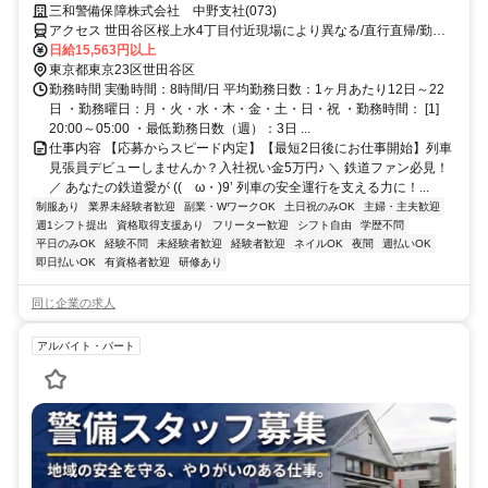
が給料日！日払いもOK！
三和警備保障株式会社 中野支社(073)
アクセス 世田谷区桜上水4丁目付近現場により異なる/直行直帰/勤務
地相談可■電話面接■来社不要
日給15,563円以上
東京都東京23区世田谷区
勤務時間 実働時間：8時間/日 平均勤務日数：1ヶ月あたり12日～22
日 ・勤務曜日：月・火・水・木・金・土・日・祝 ・勤務時間： [1]
20:00～05:00 ・最低勤務日数（週）：3日 ...
仕事内容 【応募からスピード内定】【最短2日後にお仕事開始】列車
見張員デビューしませんか？入社祝い金5万円♪ ＼ 鉄道ファン必見！
／ あなたの鉄道愛が ((ゝω・)9’ 列車の安全運行を支える力に！...
制服あり
業界未経験者歓迎
副業・WワークOK
土日祝のみOK
主婦・主夫歓迎
週1シフト提出
資格取得支援あり
フリーター歓迎
シフト自由
学歴不問
平日のみOK
経験不問
未経験者歓迎
経験者歓迎
ネイルOK
夜間
週払いOK
即日払いOK
有資格者歓迎
研修あり
同じ企業の求人
アルバイト・パート