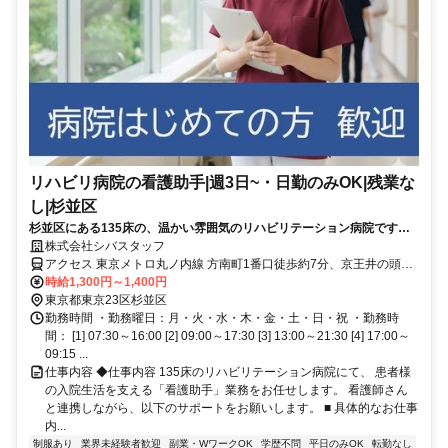
リハビリ病院の看護助手|週3日~・日勤のみOK|残業な
し|杉並区
杉並区にある135床の、温かい雰囲気のリハビリテーション病院です。
看護助手の仕事は、患者様が日常生活を取り戻し、退院していくまでの
株式会社シバスタッフ
道のりを一番近くで支える、とてもやりがいのある役割です。「医療の
アクセス 東京メトロ丸ノ内線 方南町1番口徒歩約7分、京王井の頭線
知識がないから不安…」という方も大丈夫。未経験からスタートしたス
永福町北口徒歩約16分、京王井の頭線 西永福北口徒歩約21分
時給1,300円～1,400円
タッフがほとんどで、レクチャー体制も整っています。残業は原則な
東京都東京23区杉並区
く、週3日から無理なく働ける環境。夜勤のみ、日勤のみなど、働き方
勤務時間 ・勤務曜日：月・火・水・木・金・土・日・祝 ・勤務時
も相談いただけます。家事や趣味と両立しながら、地域医療に貢献して
間： [1] 07:30～16:00 [2] 09:00～17:30 [3] 13:00～21:30 [4] 17:00～
みませんか？
09:15 ...
仕事内容 ◆仕事内容 135床のリハビリテーション病院にて、 患者様
の入院生活を支える「看護助手」業務をお任せします。 看護師さん
と連携しながら、以下のサポートをお願いします。 ■ 具体的なお仕事
内...
制服あり
業界未経験者歓迎
副業・WワークOK
学歴不問
平日のみOK
転勤なし