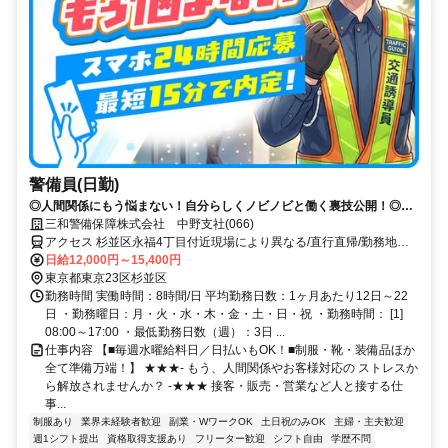
警備員(日勤)
◎人間関係にもう悩まない！自分らしくノビノビと働く裏技公開！◎ス
マホ応募から電話面接で最短15分で内定！
三和警備保障株式会社 中野支社(066)
アクセス 杉並区永福4丁目付近現場により異なる/直行直帰/勤務地相
談可■電話面接■来社不要
日給12,000円～15,400円
東京都東京23区杉並区
勤務時間 実働時間：8時間/日 平均勤務日数：1ヶ月あたり12日～22
日 ・勤務曜日：月・火・水・木・金・土・日・祝 ・勤務時間： [1]
08:00～17:00 ・最低勤務日数（週）：3日 ...
仕事内容 【■毎週水曜給料日／日払いもOK！■制服・靴・装備品ほか
全て準備万端！】 ★★★- もう、人間関係やお客様対応の ストレスか
ら解放されませんか？ -★★★ 接客・販売・営業など人と接する仕
事...
制服あり
業界未経験者歓迎
副業・WワークOK
土日祝のみOK
主婦・主夫歓迎
週1シフト提出
資格取得支援あり
フリーター歓迎
シフト自由
学歴不問