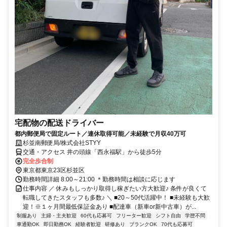
宅配物の配送ドライバー
都内郵便局で固定ルート／連休取得可能／未経験で月収40万可
杉並南郵便局/株式会社STYY
交通・アクセス 井の頭線「西永福駅」から徒歩5分
完全歩合制
東京都東京23区杉並区
勤務時間詳細 8:00～21:00 ＊勤務時間は相談に応じます
仕事内容 ／ 休みもしっかり取得し稼ぎたい方大歓迎♪ 条件が良くて
転職してきたスタッフも多数♪ ＼ ■20～50代活躍中！ ■未経験も大歓
迎！※１ヶ月間最低保証金あり ■配達車（新車or新中古車）が...
制服あり
主婦・主夫歓迎
60代も応募可
フリーター歓迎
シフト自由
学歴不問
車通勤OK
即日勤務OK
経験者歓迎
研修あり
ブランクOK
70代も応募可