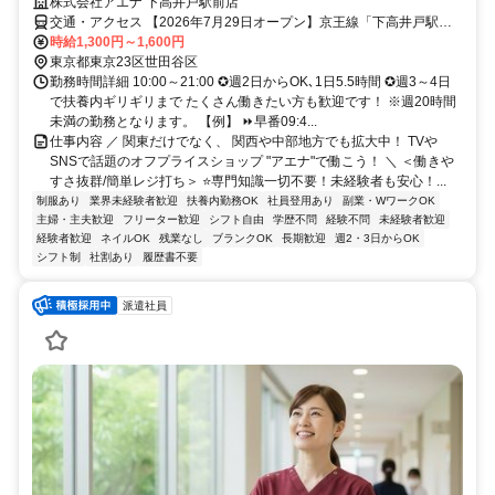
株式会社アエナ 下高井戸駅前店
交通・アクセス 【2026年7月29日オープン】京王線「下高井戸駅」
改札降りてスグ
時給1,300円～1,600円
東京都東京23区世田谷区
勤務時間詳細 10:00～21:00 ✪週2日からOK､1日5.5時間 ✪週3～4日
で扶養内ギリギリまで たくさん働きたい方も歓迎です！ ※週20時間
未満の勤務となります。 【例】 ⏩早番09:4...
仕事内容 ／ 関東だけでなく、 関西や中部地方でも拡大中！ TVや
SNSで話題のオフプライスショップ "アエナ"で働こう！ ＼ ＜働きや
すさ抜群/簡単レジ打ち＞ ⭐専門知識一切不要！未経験者も安心！...
制服あり
業界未経験者歓迎
扶養内勤務OK
社員登用あり
副業・WワークOK
主婦・主夫歓迎
フリーター歓迎
シフト自由
学歴不問
経験不問
未経験者歓迎
経験者歓迎
ネイルOK
残業なし
ブランクOK
長期歓迎
週2・3日からOK
シフト制
社割あり
履歴書不要
派遣社員