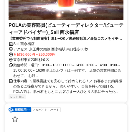
POLAの美容部員(ビューティーディレクター/ビューテ
ィーアドバイザー)_Sail 西永福店
【業務委託でも制度充実】週1〜OK／未経験歓迎／最新コスメをイチ早
くお試し♪お客様も自分もキレイに／Wワーク・副業
Sail 西永福店
アクセス: 京王井の頭線 西永福駅 南口徒歩30秒
月給30,000円～250,000円
東京都東京23区杉並区
勤務時間・曜日: 10:00～13:00 11:00～14:00 10:00～14:00 10:00～
15:00 10:00～16:00 ※上記シフトは一例です。 店舗の営業時間に合
わせて、 お好...
仕事内容: ＼業務委託でも安心して始められる！／ お客さまに納得感
のあるご提案ができるから、 売りやすい。自信を持って働ける。
POLAでは、肌分析をもとに お客さま一人ひとりの肌に合った化...
シフト自由
アルバイト・パート