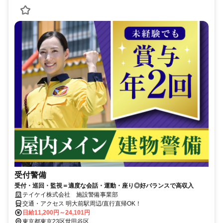
受付警備
受付・巡回・監視＝適度な会話・運動・座り◎好バランスで高収入
テイケイ株式会社 施設警備事業部
交通・アクセス 明大前駅周辺/直行直帰OK！
日給11,200円～24,101円
東京都東京23区世田谷区