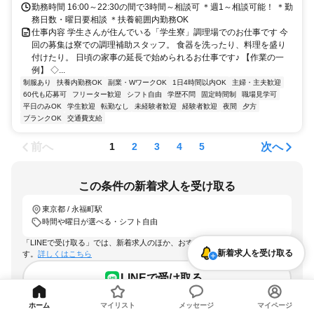
勤務時間 16:00～22:30の間で3時間～相談可 ＊週1～相談可能！ ＊勤
務日数・曜日要相談 ＊扶養範囲内勤務OK
仕事内容 学生さんが住んでいる「学生寮」調理場でのお仕事です 今
回の募集は寮での調理補助スタッフ。 食器を洗ったり、料理を盛り
付けたり。 日頃の家事の延長で始められるお仕事です♪ 【作業の一
例】 ◇...
制服あり
扶養内勤務OK
副業・WワークOK
1日4時間以内OK
主婦・主夫歓迎
60代も応募可
フリーター歓迎
シフト自由
学歴不問
固定時間制
職場見学可
平日のみOK
学生歓迎
転勤なし
未経験者歓迎
経験者歓迎
夜間
夕方
ブランクOK
交通費支給
前へ
次へ
1
2
3
4
5
この条件の新着求人を受け取る
東京都 / 永福町駅
時間や曜日が選べる・シフト自由
「LINEで受け取る」では、新着求人のほか、おすすめ情報なども配信しま
新着求人を受け取る
す。
詳しくはこちら
LINEで受け取る
ホーム
マイリスト
メッセージ
マイページ