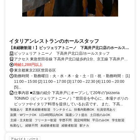
イタリアンレストランのホールスタッフ
【未経験歓迎！】ピッツェリアトニーノ 下高井戸北口店のホールスタ
ッフ募集／ランチの時間帯大募集◎／こだわりのピザを提供♪
ピッツェリア トニーノ 下高井戸北口店/ホールスタッフ
アクセス 東急世田谷線 下高井戸北口徒歩約1分、京王線 下高井戸北
口徒歩約1分、東急世田谷線 松原（東京都）徒歩約10分
時給1,288円以上
東京都東京23区世田谷区
勤務時間 ・勤務曜日：火・水・木・金・土・日・祝 ・勤務時間： [1]
11:00～15:00 [2] 11:00～17:00 [3] 17:00～22:30 [4] 11:00～20:00
[5]...
仕事内容 ■店舗の紹介 下高井戸にオープンして20年の"pizzeria
TONINO（ピッツェリアトニーノ）" 世田谷を中心に、本場ナポリの
ピッツァやイタリア料理を提供しているお店です。 また、下高...
制服あり
業界未経験者歓迎
ランチタイム
扶養内勤務OK
社員登用あり
副業・WワークOK
1日4時間以内OK
隔週シフト提出
土日祝のみOK
主婦・主夫歓迎
フリーター歓迎
学歴不問
固定時間制
平日のみOK
学生歓迎
転勤なし
経験不問
未経験者歓迎
経験者歓迎
駅ナカ
アルバイト・パート