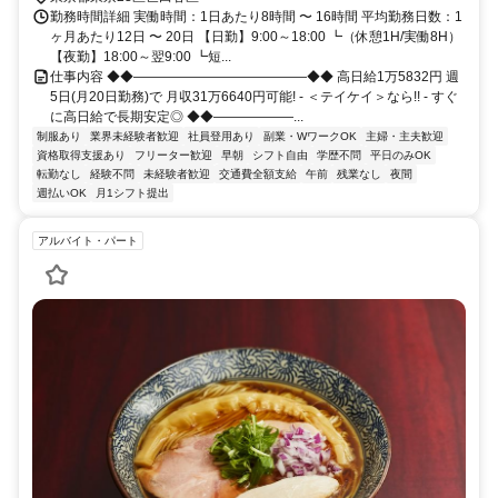
勤務時間詳細 実働時間：1日あたり8時間 〜 16時間 平均勤務日数：1
ヶ月あたり12日 〜 20日 【日勤】9:00～18:00 ┗（休憩1H/実働8H）
【夜勤】18:00～翌9:00 ┗短...
仕事内容 ◆◆―――――――――――――◆◆ 高日給1万5832円 週
5日(月20日勤務)で 月収31万6640円可能! - ＜テイケイ＞なら!! - すぐ
に高日給で長期安定◎ ◆◆――――――...
制服あり
業界未経験者歓迎
社員登用あり
副業・WワークOK
主婦・主夫歓迎
資格取得支援あり
フリーター歓迎
早朝
シフト自由
学歴不問
平日のみOK
転勤なし
経験不問
未経験者歓迎
交通費全額支給
午前
残業なし
夜間
週払いOK
月1シフト提出
アルバイト・パート