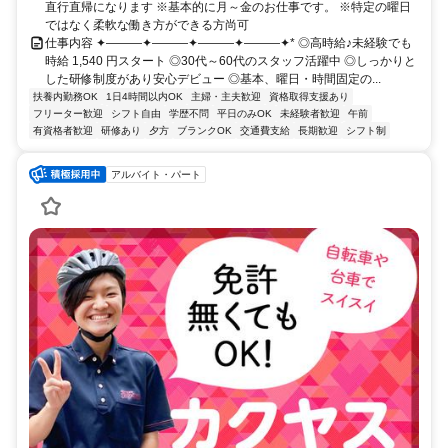
直行直帰になります ※基本的に月～金のお仕事です。 ※特定の曜日
ではなく柔軟な働き方ができる方尚可
仕事内容 ✦———✦———✦———✦———✦* ◎高時給♪未経験でも
時給 1,540 円スタート ◎30代～60代のスタッフ活躍中 ◎しっかりと
した研修制度があり安心デビュー ◎基本、曜日・時間固定の...
扶養内勤務OK
1日4時間以内OK
主婦・主夫歓迎
資格取得支援あり
フリーター歓迎
シフト自由
学歴不問
平日のみOK
未経験者歓迎
午前
有資格者歓迎
研修あり
夕方
ブランクOK
交通費支給
長期歓迎
シフト制
アルバイト・パート