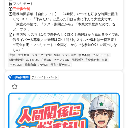
フルリモート
完全歩合制
勤務時間詳細 【自由シフト】 ・24時間、いつでも好きな時間に配信
してOK！ ・「休みたい」と思った日は自由に休んで大丈夫です。 ・
「家庭の事情で」「テスト期間だから」「本業の繁忙期なので」な
ど、プラ...
仕事内容 ＼スマホ1台で自分らしく輝く！未経験から始めるライブ配
信ライバー大募集／ ✅未経験OK！特別なスキルや機材は一切不要！
✅完全在宅・フルリモート！全国どこからでも参加OK！ ✅顔出しな
しの「...
主婦・主夫歓迎
フリーター歓迎
短期
シフト自由
学歴不問
フルリモート
経験者歓迎
ネイルOK
在宅OK
ブランクOK
長期歓迎
完全歩合制
単発
ピアスOK
服装自由
ひげOK
髪型・髪色自由
アルバイト・パート