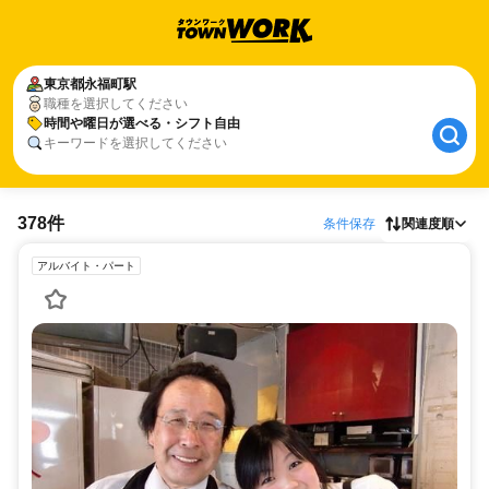
東京都
永福町駅
職種を選択してください
時間や曜日が選べる・シフト自由
キーワードを選択してください
378件
条件保存
関連度順
アルバイト・パート