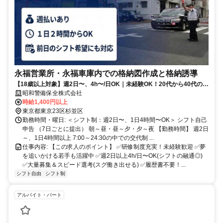
永福営業所・永福車庫内での格納図作成と格納誘導
【18歳以上対象】週2日〜、4h〜/日OK｜未経験OK！20代から40代の若
手活躍中｜昇給あり
昭和警備保全株式会社
時給1,400円以上
東京都東京23区杉並区
勤務時間・曜日: ＜シフト制：週2日〜、1日4時間〜OK＞ シフト自己
申告 （7日ごとに提出） 朝～昼・昼～夕・夕～夜 【勤務時間】 週2日
～、1日4時間以上 7:00～24:30の中での交代制 ...
仕事内容: 【この求人のポイント】 ✅研修制度充実！未経験歓迎 ✅夢
を追いかける若手も活躍中 ✅週2日以上4h/日〜OK(シフトの融通◎)
✅大量募集＆スピード選考(スグ働き出せる) ✅履歴書不要！...
シフト自由
シフト制
アルバイト・パート