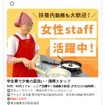
学生寮で夕食の皿洗い・清掃スタッフ
50代・60代ミドル・シニア活躍中！未経験大歓迎♪夕方だけの短時間◎
家事の延長線上でOK★
共立メンテナンス 明治大学グローバルビレッジ
アクセス 京王線 明大前中央口徒歩約10分、京王井の頭線 明大前中央
口徒歩約10分、京王井の頭線 永福町北口徒歩約11分
時給1,250円
東京都東京23区杉並区