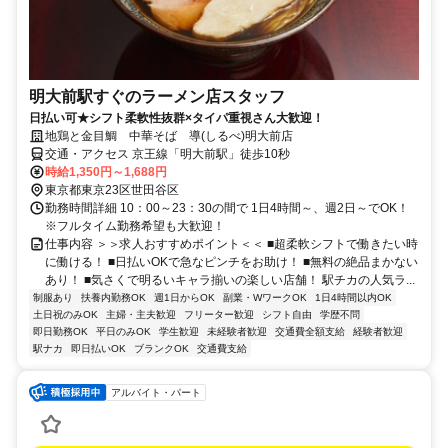
明大前駅すぐのラーメン店スタッフ
日払い可★シフト柔軟性抜群×タイパ重視さん大歓迎！
地鶏と金目鯛 中華そば 導(しるべ)明大前店
交通・アクセス 京王線「明大前駅」徒歩10秒
時給1,350円～1,688円
東京都東京23区世田谷区
勤務時間詳細 10：00～23：30の間で 1日4時間～、週2日～でOK！
※フルタイム勤務希望も大歓迎！
仕事内容 ＞＞求人おすすめポイント＜＜ ■超柔軟シフトで働きたい時
に働ける！ ■日払いOKで急なピンチをお助け！ ■無料の絶品まかない
あり！ ■気さくで明るいキャラ揃いの楽しい店舗！ 駅チカの人気ラ...
制服あり
扶養内勤務OK
週1日からOK
副業・WワークOK
1日4時間以内OK
土日祝のみOK
主婦・主夫歓迎
フリーター歓迎
シフト自由
学歴不問
即日勤務OK
平日のみOK
学生歓迎
未経験者歓迎
交通費全額支給
経験者歓迎
駅ナカ
即日払いOK
ブランクOK
交通費支給
アルバイト・パート