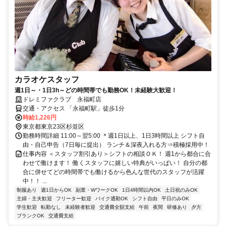
カラオケスタッフ
週1日～・1日3h～どの時間帯でも勤務OK！未経験大歓迎！
ドレミファクラブ 永福町店
交通・アクセス 「永福町駅」徒歩1分
時給1,226円
東京都東京23区杉並区
勤務時間詳細 11:00～翌5:00 ＊週1日以上、1日3時間以上 シフト自
由・自己申告（7日毎に提出） ランチ＆深夜入れる方⇒積極採用中！
仕事内容 ＜スタッフ割引あり＞シフトの相談ＯＫ！ 週1から都合に合
わせて働けます！ 働くスタッフに嬉しい特典がいっぱい！ 自分の都
合に併せてどの時間帯でも働けるから色んな世代のスタッフが活躍
中！！ ...
制服あり
週1日からOK
副業・WワークOK
1日4時間以内OK
土日祝のみOK
主婦・主夫歓迎
フリーター歓迎
バイク通勤OK
シフト自由
平日のみOK
学生歓迎
転勤なし
未経験者歓迎
交通費全額支給
午前
夜間
研修あり
夕方
ブランクOK
交通費支給