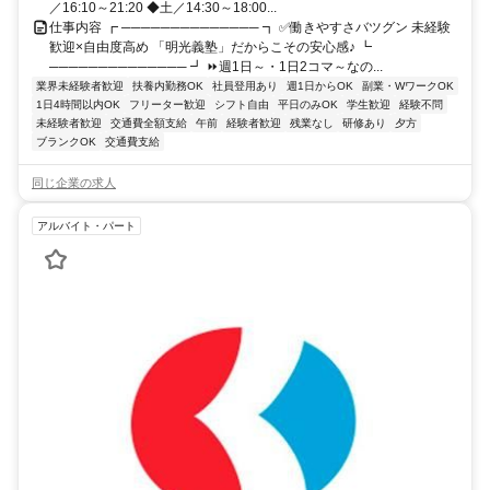
／16:10～21:20 ◆土／14:30～18:00...
仕事内容 ┏ ────────────── ┓ ✅働きやすさバツグン 未経験
歓迎×自由度高め 「明光義塾」だからこその安心感♪ ┗
────────────── ┛ ⏩週1日～・1日2コマ～なの...
業界未経験者歓迎
扶養内勤務OK
社員登用あり
週1日からOK
副業・WワークOK
1日4時間以内OK
フリーター歓迎
シフト自由
平日のみOK
学生歓迎
経験不問
未経験者歓迎
交通費全額支給
午前
経験者歓迎
残業なし
研修あり
夕方
ブランクOK
交通費支給
同じ企業の求人
アルバイト・パート