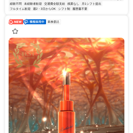
経験不問
未経験者歓迎
交通費全額支給
残業なし
月1シフト提出
フルタイム歓迎
週2・3日からOK
シフト制
履歴書不要
業務委託