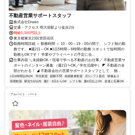
不動産営業サポートスタッフ
株式会社Draws
交通・アクセス 明大前駅より徒歩2分
時給1,300円以上
東京都東京23区世田谷区
勤務時間詳細 ＜ 勤務時間 ＞ 10：00～19：00の間で、 シフト制の勤
務です。 ■週2日～OK ■1日5時間～6時間の勤務 スポットで短時間の
勤務もOKです！ 学業やプライベートの予定に合...
仕事内容 ＼未経験OK！現場で学べる不動産のお仕事／ 不動産営業サ
ポートのインターン募集 （週2日〜OK／学生活躍中） ◤ 不動産の全
部がわかる！ ◢ 不動産会社の営業サポートスタッフとして、 物...
1日4時間以内OK
学生歓迎
経験不問
未経験者歓迎
月1シフト提出
研修あり
長期歓迎
駅近5分以内
週2・3日からOK
シフト制
週4日以上OK
友達と応募OK
アルバイト・パート