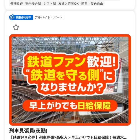
長期歓迎
完全歩合制
シフト制
友達と応募OK
髪型・髪色自由
アルバイト・パート
列車見張員(夜勤)
【鉄道好き必見】列車見張×高収入＞早上がりでも日給保障！毎週水曜