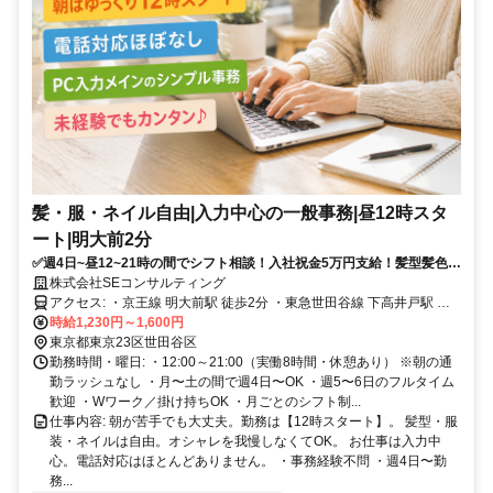
髪・服・ネイル自由|入力中心の一般事務|昼12時スタ
ート|明大前2分
✅️週4日~昼12~21時の間でシフト相談！入社祝金5万円支給！髪型髪色服
装ネイルピアス全て自由！
株式会社SEコンサルティング
アクセス: ・京王線 明大前駅 徒歩2分 ・東急世田谷線 下高井戸駅 徒
歩10分 ・京王井の頭線 下北沢駅 徒歩18分 ・自転車通勤可 新宿・渋
時給1,230円～1,600円
谷・吉祥寺・下北沢から 電車1本、10分圏内です。
東京都東京23区世田谷区
勤務時間・曜日: ・12:00～21:00（実働8時間・休憩あり） ※朝の通
勤ラッシュなし ・月〜土の間で週4日〜OK ・週5〜6日のフルタイム
歓迎 ・Wワーク／掛け持ちOK ・月ごとのシフト制...
仕事内容: 朝が苦手でも大丈夫。勤務は【12時スタート】。 髪型・服
装・ネイルは自由。オシャレを我慢しなくてOK。 お仕事は入力中
心。電話対応はほとんどありません。 ・事務経験不問 ・週4日〜勤
務...