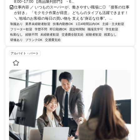
8:00~17:00 【商品陳列部門】 ・6...
仕事内容 ／ いつものスーパーが、働きやすい職場に◎ 「接客の仕事
が好き」 「モクモク作業が得意」 どちらのタイプも活躍できます！
＼ 地域のお客様の毎日の買い物を 支える“身近な仕事”。 ...
制服あり
業界未経験者歓迎
扶養内勤務OK
1日4時間以内OK
主婦・主夫歓迎
フリーター歓迎
学歴不問
即日勤務OK
固定時間制
職場見学可
学生歓迎
転勤なし
経験不問
未経験者歓迎
交通費全額支給
経験者歓迎
残業なし
研修あり
ブランクOK
交通費支給
アルバイト・パート