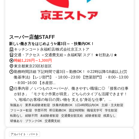
スーパー店舗STAFF
新しい働き方をはじめよう✨週3日～・扶養内OK！
キッチンコート永福町店/株式会社京王ストア
交通・アクセス ＜交通費支給＞永福町駅 スグ！ ★社割あり★
時給1,226円～1,300円
東京都東京23区杉並区
勤務時間詳細 下記時間で週3日～勤務OK！ ※22時以降/18歳以上(労
働基準法) 【レジ部門】 ・18:00∼23:00 【惣菜部門】 ・8:00∼13:00
・8:00~16:00 【水産部...
仕事内容 ／ いつものスーパーが、働きやすい職場に◎ 「接客の仕事
が好き」 「モクモク作業が得意」 どちらのタイプも活躍できます！
＼ 地域のお客様の毎日の買い物を 支える“身近な仕事”。 ...
制服あり
業界未経験者歓迎
扶養内勤務OK
1日4時間以内OK
主婦・主夫歓迎
フリーター歓迎
学歴不問
即日勤務OK
固定時間制
職場見学可
学生歓迎
転勤なし
経験不問
未経験者歓迎
交通費全額支給
経験者歓迎
残業なし
研修あり
ブランクOK
交通費支給
アルバイト・パート