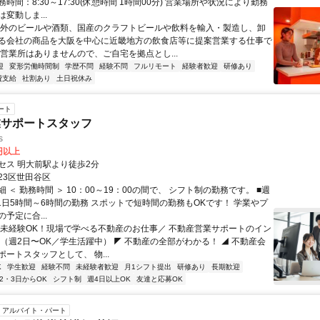
時間：8:30～17:30(休憩時間 1時間00分) 営業場所や状況により勤務
変動しま...
海外のビールや酒類、国産のクラフトビールや飲料を輸入・製造し、卸
る会社の商品を大阪を中心に近畿地方の飲食店等に提案営業する仕事で
や営業所はありませんので、ご自宅を拠点とし...
迎
変形労働時間制
学歴不問
経験不問
フルリモート
経験者歓迎
研修あり
費支給
社割あり
土日祝休み
ート
業サポートスタッフ
s
0円以上
セス 明大前駅より徒歩2分
23区世田谷区
 ＜ 勤務時間 ＞ 10：00～19：00の間で、 シフト制の勤務です。 ■週
■1日5時間～6時間の勤務 スポットで短時間の勤務もOKです！ 学業やプ
予定に合...
＼未経験OK！現場で学べる不動産のお仕事／ 不動産営業サポートのイン
 （週2日〜OK／学生活躍中） ◤ 不動産の全部がわかる！ ◢ 不動産会
ートスタッフとして、 物...
K
学生歓迎
経験不問
未経験者歓迎
月1シフト提出
研修あり
長期歓迎
2・3日からOK
シフト制
週4日以上OK
友達と応募OK
アルバイト・パート