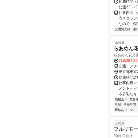
勤務時間・曜日
む週2日～O
仕事内容:
内スタッフ
なので、特別
交通費支給
週
正社員
らあめん
らあめん花月
月給257,2
交通・アク
東京都東京
勤務時間詳細
仕事内容 
メントへ 
る多彩なキャ
制服あり
業界
早朝
学歴不問
研修あり
夕方
正社員
フルリモ
90株式会社