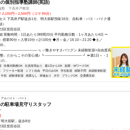
の個別指導塾講師(英語)
義塾 下高井戸教室
2,100円～2,500円（コマ 90分）
セス 下高井戸駅徒歩1分、明大前駅預保16分、自転車・バス・バイク通
談）
23区世田谷区
細 実働時間：1日あたり3時間20分 平均勤務日数：1ヶ月あたり4日 〜
マ：授業90分＋入替10分＝計100分 ◆月～金／16:10～21:20 ◆土／
0...
 ────────────── ┓ ✅働きやすさバツグン 未経験歓迎×自由度高
塾」だからこその安心感♪ ┗ ────────────── ┛ ⏩週1日～・1
...
迎
扶養内勤務OK
社員登用あり
週1日からOK
副業・WワークOK
K
フリーター歓迎
シフト自由
平日のみOK
学生歓迎
経験不問
未経験者歓迎
午前
経験者歓迎
残業なし
研修あり
夕方
ブランクOK
交通費支給
アルバイト・パート
内の駐車場見守りスタッフ
ア
円
クセス: 「明大前駅」徒歩8分
23区世田谷区