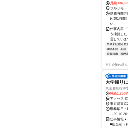
月給304,0
フルリモー
勤務時間詳
休憩1時間
い。
仕事内容 
う挫折したく
営しています
業界未経験者歓
経験不問
英語
服装自由
履歴
同じ企業の求人
大学帰り
東京個別指導
時給1,250
アクセス 
東京都東京
勤務曜日・時間
～20:10 2
仕事情報 ●
■担当制（