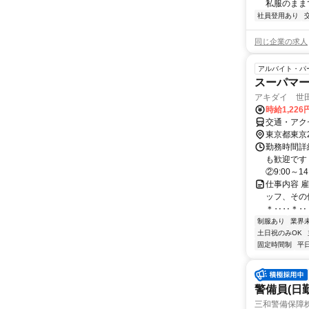
私服のままで
社員登用あり
同じ企業の求人
アルバイト・パ
スーパマ
アキダイ 世
時給1,22
交通・アク
東京都東京
勤務時間詳細
も歓迎です！
②9:00～14:0
仕事内容 
ッフ、その
＊‥‥＊‥ 
制服あり
業界
土日祝のみOK
固定時間制
平
警備員(日勤
三和警備保障株