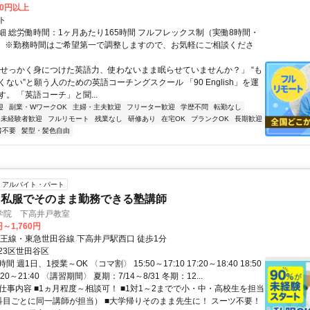
00円以上
ト
細 総労働時間：1ヶ月あたり165時間 フルフレックス制（実働8時間・
） ※勤務時間はご希望第一で調整しますので、お気軽にご相談くださ
「せっかく身につけた英語力、使わないまま眠らせていませんか？」 “も
ない”と願う人のための英語コーチングスクール 「90 English」を運
。 「英語コーチ」と聞...
迎
副業・WワークOK
主婦・主夫歓迎
フリーター歓迎
学歴不問
転勤なし
未経験者歓迎
フルリモート
残業なし
研修あり
在宅OK
ブランクOK
長期歓迎
書不要
髪型・髪色自由
アルバイト・パート
に私服でそのまま勤務できる塾講師
学院 下高井戸教室
円～1,760円
京王線・東急世田谷線 下高井戸駅西口 徒歩1分
23区世田谷区
 週1日、1授業～OK 〈コマ割〉 15:50～17:10 17:20～18:40 18:50
0:20～21:40 〈講習期間〉 夏期：7/14～8/31 冬期：12...
 仕事内容 ■1ヵ月程度～相談可！ ■1対1～2までで小・中・高校生を担当
科目ごとに同一講師が担当） ■大学帰りそのまま先生に！ スーツ不要！