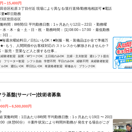
0円～15,400円
世田谷区松原３丁目付近 現場により異なる/直行直帰/勤務地相談可 ■電話
不要■即日勤務
23区世田谷区
働時間：8時間/日 平均勤務日数：1ヶ月あたり12日～22日 ・勤務曜
水・木・金・土・日・祝 ・勤務時間： [1] 08:00～17:00 ・最低勤務
日 ...
【■毎週水曜給料日／日払いもOK！■制服・靴・装備品ほか全て準備万
★★- もう、人間関係やお客様対応の ストレスから解放されませんか？
客・販売・営業など人と接する仕事...
未経験者歓迎
副業・WワークOK
土日祝のみOK
主婦・主夫歓迎
週1シフト提出
り
フリーター歓迎
シフト自由
学歴不問
平日のみOK
経験不問
未経験者歓迎
イルOK
週払いOK
即日払いOK
有資格者歓迎
研修あり
ブランクOK
フラ基盤(サーバー)技術者募集
子
000円～6,500,000円
ト
 実働時間：1日あたり8時間 平均勤務日数：1ヶ月あたり19日 〜 20日
18:00（休憩60分） ※案件状況により時間外勤務が 発生する場合がござ