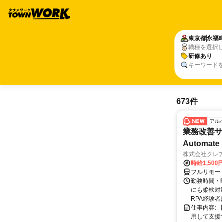
東京都
永福
職種を選択
研修あり
キーワード
673件
アル
業務改善サポ
Automate 
株式会社クレ
時給1,500
フルリモー
勤務時間・曜
にも柔軟対応
RPA経験者
仕事内容:
用して支援する