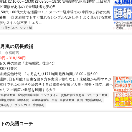
: (1)10:00～19:00 (2)09:30～18:30 実働8時間/休憩1時間 土日祝含
K 研修があるので未経験者も安心!!
 ＼50代・60代の方も活躍中！／ スーパー駐車場での 車両や歩行者の案
募集！ ◎ 未経験でもすぐ慣れるシンプルなお仕事！ よく見かける業務
なスキルは不要！ エリ...
2・3日からOK
シフト制
花月嵐の店長候補
嵐 永福町店
00円～318,150円
セス 井の頭線『永福町駅』徒歩4分
23区杉並区
 総労働時間：1ヶ月あたり171時間 勤務時間／8:00～翌6:00
✅週休3日も可能！自由な働き方を実現 ✅修行なし！未経験から即マネジ
✅本社で学ぶ心理学や経営学！自己成長を実感 ✅人事・開発・独立…選べ
リア ✅幅広い業態を展開する大手...
未経験者歓迎
変形労働時間制
ランチタイム
資格取得支援あり
フリーター歓迎
職場見学可
経験不問
未経験者歓迎
午前
経験者歓迎
夜間
食費補助あり
賞与あり
ブランクOK
育休あり
ートの英語コーチ