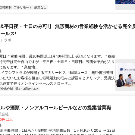
定時間制
フルリモート
残業なし
&平日夜・土日のみ可!】 無形商材の営業経験を活かせる完全
ールス!
フトラボ
ト
日: * 稼働時間：週10時間以上(月40時間以上)必須となります。 * 稼働
時間帯は完全自由ですが、平日夜・土曜日・日曜日に説明会予約が入り
あります。 * 業務地...
 ライフシフトラボが展開する主力サービス「転職コース」無料個別説明
いただいたお客様を担当し転職活動の悩みと課題をヒアリング、受講決
気通貫で担うオンラインセールスクローザ...
完全歩合制
週2・3日からOK
ールや酒類・ノンアルコールビールなどの提案営業職
式会社
00円以上
ト
 実働時間：1日あたり8時間 平均勤務日数：1ヶ月あたり20日 〜 22日