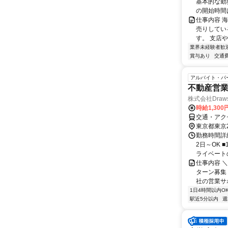
基本的な勤務
の開始時間は
仕事内容 
売りしてい
す。 支店
業界未経験者歓
賞与あり
交通
アルバイト・パ
不動産営
株式会社Draw
時給1,30
交通・アク
東京都東京
勤務時間詳細
2日～OK 
ライベートの
仕事内容 
ターン募集
社の営業サポ
1日4時間以内O
駅近5分以内
週