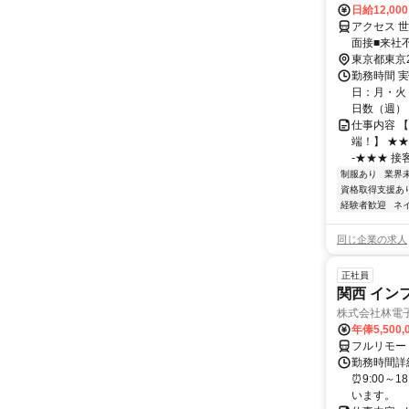
日給12,00
アクセス 
面接■来社
東京都東京
勤務時間 実
日：月・火・
日数（週）：3
仕事内容 
端！】 ★
-★★★ 接
制服あり
業界
資格取得支援あ
経験者歓迎
ネ
同じ企業の求人
正社員
関西 イン
株式会社林電
年俸5,500,
フルリモー
勤務時間詳細
⏰9:00～
います。