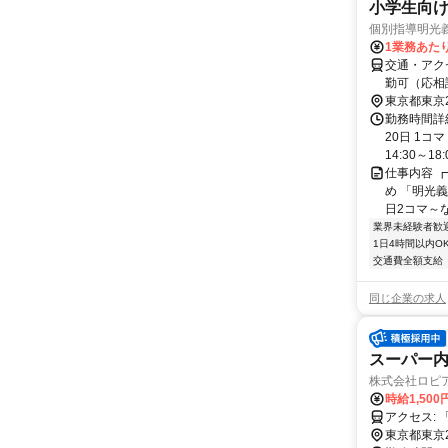
小学生向け
個別指導明光
1業務あたり 
交通・アク
勤可（応相
東京都東京
勤務時間詳
20日 1コ
14:30～18:0
仕事内容 ┏
め 「明光義
日2コマ～なの
業界未経験者歓
1日4時間以内O
交通費全額支給
同じ企業の求人
スーパー
株式会社ロピ
時給1,500
ア
東京都東京