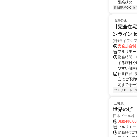
型業務の...
即日勤務OK
固
業務委託
【完全在宅
ンラインセ
(株)ライフシ
完全歩合制
フルリモー
勤務時間・曜
する曜日や
やすい傾向に
仕事内容:
会にご予約
定までを一
フルリモート
正社員
世界のビ
日本ビール株
月給400,0
フルリモー
勤務時間詳細