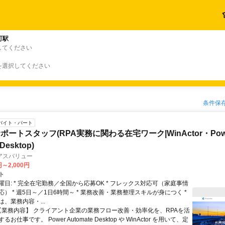
町駅
してください
を選択してください
条件保
バイト・パート
ートスタッフ(RPA実務に関わる在宅ワーク|WinActor・Pow
Desktop)
アスバリュー
円～2,000円
ト
日: * 完全在宅勤務／全国から応募OK * フレックス対応可（家庭事情
） * 週5日～／1日6時間～ * 業務改善・業務整理スキルが身につく *
は、業務内容・...
 【業務内容】 クライアント企業の業務フロー改善・効率化を、RPAを活
お仕事です。 Power Automate Desktop や WinActor を用いて、定