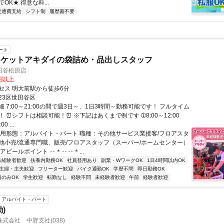
OK★ 得意な科...
交通費支給
シフト制
履歴書不要
ート
ーケットアキダイの袋詰め・品出しスタッフ
田谷松原店
6円以上
セス 明大前駅から徒歩6分
23区世田谷区
 7:00～21:00の間で週3日～、1日3時間～勤務可能です！ フルタイム
 ⏰シフトは相談可能！⏰ ※下記はあくまで例です ➀8:00～12:00
0 ...
雇用形態：アルバイト・パート 職種：その他サービス業接客/フロアスタ
他小売/流通専門職、販売/フロアスタッフ（スーパー/ホームセンター）
アピールポイント ‥＊‥‥＊...
未経験者歓迎
扶養内勤務OK
社員登用あり
副業・WワークOK
1日4時間以内OK
主婦・主夫歓迎
フリーター歓迎
バイク通勤OK
学歴不問
即日勤務OK
日のみOK
学生歓迎
転勤なし
経験不問
未経験者歓迎
午前
経験者歓迎
アルバイト・パート
)
式会社 中野支社(038)