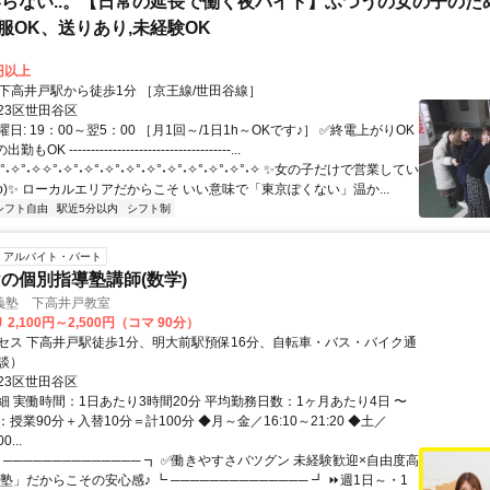
らない..。【日常の延長で働く夜バイト】ふつうの女の子のた
私服OK、送りあり,未経験OK
0円以上
クセス: ●下高井戸駅から徒歩1分 ［京王線/世田谷線］
23区世田谷区
日: 19：00～翌5：00 ［月1回～/1日1h～OKです♪］ ✅終電上がりOK
 -------------------------------------...
°˖✧°˖✧✧°˖✧°˖✧°˖✧°˖✧°˖✧°˖✧°˖✧°˖✧°˖✧°˖✧ ✨女の子だけで営業してい
^o)✨ ローカルエリアだからこそ いい意味で「東京ぽくない」温か...
シフト自由
駅近5分以内
シフト制
アルバイト・パート
の個別指導塾講師(数学)
義塾 下高井戸教室
2,100円～2,500円（コマ 90分）
セス 下高井戸駅徒歩1分、明大前駅預保16分、自転車・バス・バイク通
談）
23区世田谷区
細 実働時間：1日あたり3時間20分 平均勤務日数：1ヶ月あたり4日 〜
マ：授業90分＋入替10分＝計100分 ◆月～金／16:10～21:20 ◆土／
0...
 ────────────── ┓ ✅働きやすさバツグン 未経験歓迎×自由度高
塾」だからこその安心感♪ ┗ ────────────── ┛ ⏩週1日～・1