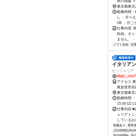
井の頭線 下北沢駅 
車1本、1
東京都東京
勤務時間・曜
し ・月〜
OK ・月ご
仕事内容:
自由。オシ
ません。 ・
シフト自由
交
イタリア
ピッツェリア
時給1,28
アクセス 
東急世田谷
東京都東京
勤務時間 ・
15:00 [2] 1
仕事内容 ■
ェリアトニ
しているお店
制服あり
業界
1日4時間以内O
固定時間制
平