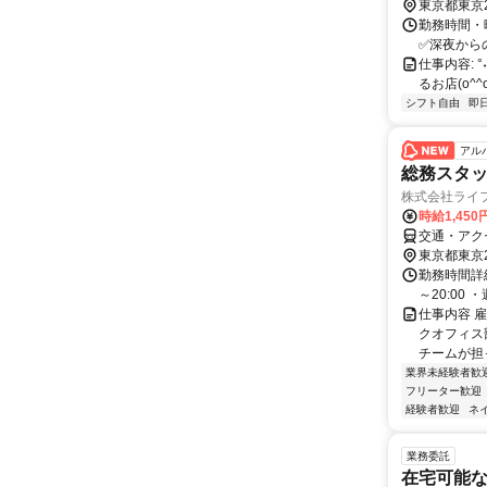
東京都東京
勤務時間・曜
✅深夜からの出勤もOK
仕事内容: °˖
るお店(o^
シフト自由
即
アル
総務スタ
株式会社ライ
時給1,45
交通・アク
東京都東京
勤務時間詳細 
～20:00
仕事内容 
クオフィス
チームが担っ
業界未経験者歓
フリーター歓迎
経験者歓迎
ネ
業務委託
在宅可能