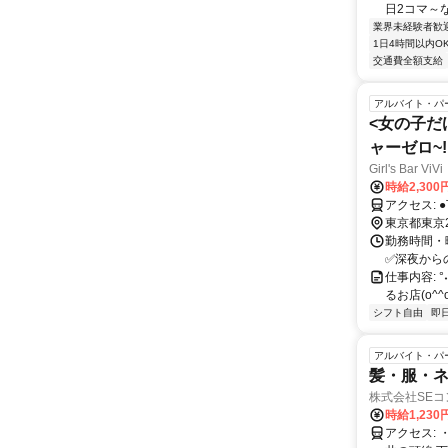
日2コマ～なの
業界未経験者歓
1日4時間以内O
交通費全額支給
アルバイト・パ
<女の子だ
ャーゼロ~!!
Girl's Bar ViVi
時給2,30
ア
東京都東京
勤務時間・曜
✅深夜からの出勤もOK
仕事内容: °˖
るお店(o^
シフト自由
即
アルバイト・パ
髪・服・ネ
株式会社SE
時給1,230
アクセス: ・京王線 明大前駅 徒歩2分 ・東急世田谷線 下高井戸駅 徒歩10分 ・京王