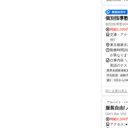
個別指導
個別指導塾WA
時給1,300
交通・アクセ
分)
東京都東京
勤務時間詳
が異なります
仕事内容 
英語のテス
業界未経験者歓
学生歓迎
経験
週2・3日からO
同じ企業の求人
アルバイト・パ
服装自由!
Girl's Bar ViVi
時給2,30
ア