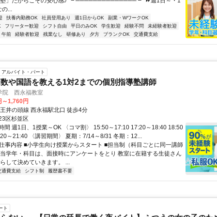
塾」だからこその安心感♪ ┗ ────────────── ┛ ⏩週1日～・1
...
迎
扶養内勤務OK
社員登用あり
週1日からOK
副業・WワークOK
K
フリーター歓迎
シフト自由
平日のみOK
学生歓迎
経験不問
未経験者歓迎
午前
経験者歓迎
残業なし
研修あり
夕方
ブランクOK
交通費支給
アルバイト・パート
数や国語を教える1対2までの個別指導塾講師
学院 西永福教室
円～1,760円
京王井の頭線 西永福駅北口 徒歩4分
23区杉並区
 週1日、1授業～OK 〈コマ割〉 15:50～17:10 17:20～18:40 18:50
0:20～21:40 〈講習期間〉 夏期：7/14～8/31 冬期：12...
● 仕事内容 ■小学生向け授業からスタート ■担当制（科目ごとに同一講師
担当学年・科目は、面接時にアンケートをとり 教室に在籍する生徒さん
らして決めていきます。 ...
交通費支給
シフト制
履歴書不要
ート