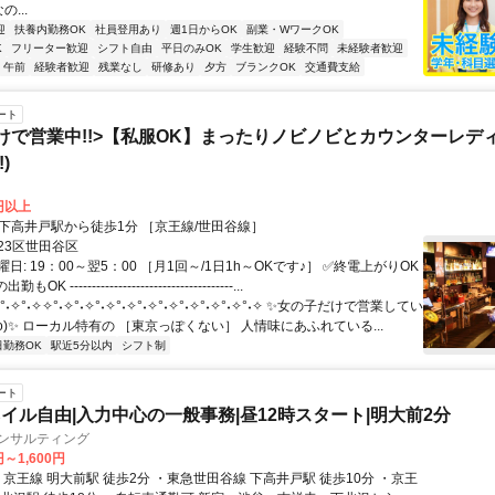
...
迎
扶養内勤務OK
社員登用あり
週1日からOK
副業・WワークOK
K
フリーター歓迎
シフト自由
平日のみOK
学生歓迎
経験不問
未経験者歓迎
午前
経験者歓迎
残業なし
研修あり
夕方
ブランクOK
交通費支給
ート
けで営業中!!>【私服OK】まったりノビノビとカウンターレデ
)
0円以上
クセス: ●下高井戸駅から徒歩1分 ［京王線/世田谷線］
23区世田谷区
日: 19：00～翌5：00 ［月1回～/1日1h～OKです♪］ ✅終電上がりOK
 -------------------------------------...
°˖✧°˖✧✧°˖✧°˖✧°˖✧°˖✧°˖✧°˖✧°˖✧°˖✧°˖✧°˖✧ ✨女の子だけで営業してい
^o)✨ ローカル特有の ［東京っぽくない］ 人情味にあふれている...
日勤務OK
駅近5分以内
シフト制
ート
イル自由|入力中心の一般事務|昼12時スタート|明大前2分
コンサルティング
円～1,600円