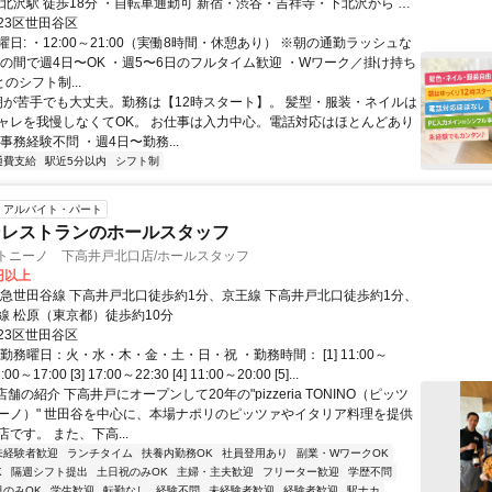
徒歩18分 ・自転車通勤可 新宿・渋谷・吉祥寺・下北沢から 電
0分圏内です。
23区世田谷区
日: ・12:00～21:00（実働8時間・休憩あり） ※朝の通勤ラッシュな
土の間で週4日〜OK ・週5〜6日のフルタイム歓迎 ・Wワーク／掛け持ち
とのシフト制...
 朝が苦手でも大丈夫。勤務は【12時スタート】。 髪型・服装・ネイルは
ャレを我慢しなくてOK。 お仕事は入力中心。電話対応はほとんどあり
事務経験不問 ・週4日〜勤務...
通費支給
駅近5分以内
シフト制
アルバイト・パート
ンレストランのホールスタッフ
 トニーノ 下高井戸北口店/ホールスタッフ
8円以上
東急世田谷線 下高井戸北口徒歩約1分、京王線 下高井戸北口徒歩約1分、
線 松原（東京都）徒歩約10分
23区世田谷区
勤務曜日：火・水・木・金・土・日・祝 ・勤務時間： [1] 11:00～
1:00～17:00 [3] 17:00～22:30 [4] 11:00～20:00 [5]...
店舗の紹介 下高井戸にオープンして20年の"pizzeria TONINO（ピッツ
ーノ）" 世田谷を中心に、本場ナポリのピッツァやイタリア料理を提供
です。 また、下高...
未経験者歓迎
ランチタイム
扶養内勤務OK
社員登用あり
副業・WワークOK
K
隔週シフト提出
土日祝のみOK
主婦・主夫歓迎
フリーター歓迎
学歴不問
日のみOK
学生歓迎
転勤なし
経験不問
未経験者歓迎
経験者歓迎
駅ナカ