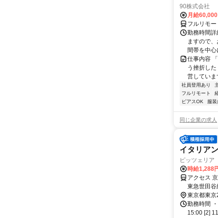
90株式会社
月給60,00
フルリモー
勤務時間詳
ますので、お
間帯を中心に
仕事内容 
う挫折したく
営しています
社員登用あり
フルリモート
ピアスOK
服装
同じ企業の求人
イタリア
ピッツェリア
時給1,28
アクセス 
東急世田谷
東京都東京
勤務時間 ・
15:00 [2] 1