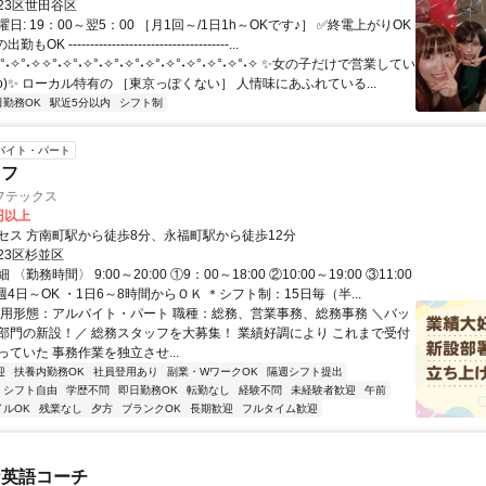
23区世田谷区
日: 19：00～翌5：00 ［月1回～/1日1h～OKです♪］ ✅終電上がりOK
 -------------------------------------...
°˖✧°˖✧✧°˖✧°˖✧°˖✧°˖✧°˖✧°˖✧°˖✧°˖✧°˖✧°˖✧ ✨女の子だけで営業してい
^o)✨ ローカル特有の ［東京っぽくない］ 人情味にあふれている...
日勤務OK
駅近5分以内
シフト制
バイト・パート
ッフ
フテックス
0円以上
セス 方南町駅から徒歩8分、永福町駅から徒歩12分
23区杉並区
〈勤務時間〉 9:00～20:00 ①9：00～18:00 ②10:00～19:00 ③11:00
 ・週4日～OK ・1日6～8時間からＯＫ ＊シフト制：15日毎（半...
雇用形態：アルバイト・パート 職種：総務、営業事務、総務事務 ＼バッ
部門の新設！／ 総務スタッフを大募集！ 業績好調により これまで受付
ていた 事務作業を独立させ...
迎
扶養内勤務OK
社員登用あり
副業・WワークOK
隔週シフト提出
シフト自由
学歴不問
即日勤務OK
転勤なし
経験不問
未経験者歓迎
午前
イルOK
残業なし
夕方
ブランクOK
長期歓迎
フルタイム歓迎
な英語コーチ