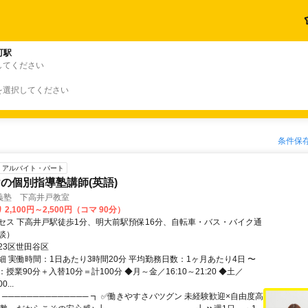
町駅
してください
を選択してください
条件保
アルバイト・パート
の個別指導塾講師(英語)
義塾 下高井戸教室
2,100円～2,500円（コマ 90分）
セス 下高井戸駅徒歩1分、明大前駅預保16分、自転車・バス・バイク通
談）
23区世田谷区
細 実働時間：1日あたり3時間20分 平均勤務日数：1ヶ月あたり4日 〜
マ：授業90分＋入替10分＝計100分 ◆月～金／16:10～21:20 ◆土／
0...
 ────────────── ┓ ✅働きやすさバツグン 未経験歓迎×自由度高