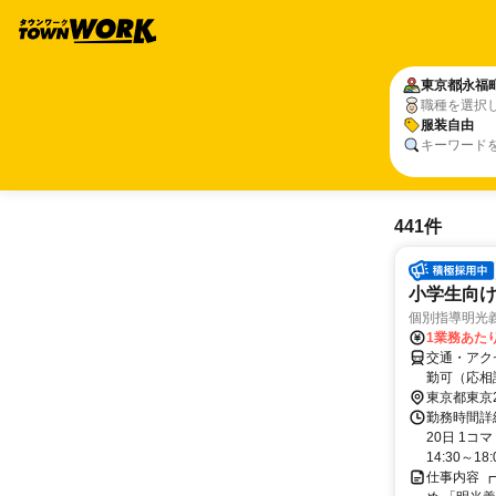
東京都
永福
職種を選択
服装自由
キーワード
441件
小学生向け
個別指導明光
1業務あたり 
交通・アク
勤可（応相
東京都東京
勤務時間詳
20日 1コ
14:30～18:0
仕事内容 ┏