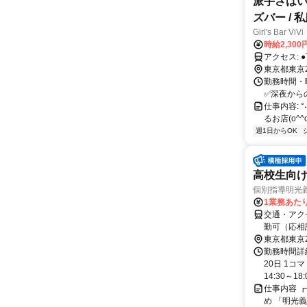
派手さはい
ズバー / 
Girl's Bar ViVi
時給2,30
ア
東京都東京
勤務時間・曜
✅深夜からの出勤もOK
仕事内容: °˖
るお店(o^
週1日からOK
高校生向け
個別指導明光
1業務あたり 
交通・アク
勤可（応相
東京都東京
勤務時間詳
20日 1コ
14:30～18:0
仕事内容 ┏
め 「明光義