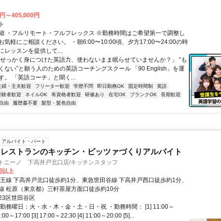
0円～405,000円
ト
細 ・フルリモート・フルフレックス ※勤務時間はご希望第一で調整し
気軽にご相談ください。 ・朝6:00〜10:00頃、夕方17:00〜24:00の時
レッスンを提供して...
「せっかく身につけた英語力、使わないまま眠らせていませんか？」 “も
ない”と願う人のための英語コーチングスクール 「90 English」を運
。 「英語コーチ」と聞く...
主婦・主夫歓迎
フリーター歓迎
学歴不問
即日勤務OK
固定時間制
英語
経験者歓迎
ネイルOK
有資格者歓迎
研修あり
在宅OK
ブランクOK
長期歓迎
自由
履歴書不要
髪型・髪色自由
アルバイト・パート
ンレストランのキッチン・ピッツァづくりアルバイト
 トニーノ 下高井戸北口店/キッチンスタッフ
8円以上
京王線 下高井戸北口徒歩約1分、東急世田谷線 下高井戸西口徒歩約1分、
線 松原（東京都）三軒茶屋方面口徒歩約10分
23区世田谷区
勤務曜日：火・水・木・金・土・日・祝 ・勤務時間： [1] 11:00～
1:00～17:00 [3] 17:00～22:30 [4] 11:00～20:00 [5]...