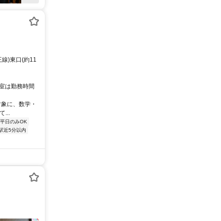
線)東口(約11
教室は勤務時間
対象に、数学・
..
平日のみOK
駅近5分以内