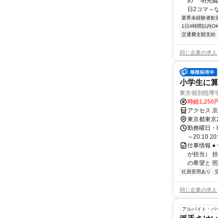
め 「明光義
日2コマ～なの
業界未経験者歓
1日4時間以内O
交通費全額支給
同じ企業の求人
小学生に算
東京個別指導
時給1,250
アクセス 
東京都東京
勤務曜日・時間
～20:10 2
仕事情報 
が担当） 
の希望と 照
社員登用あり
同じ企業の求人
アルバイト・パ