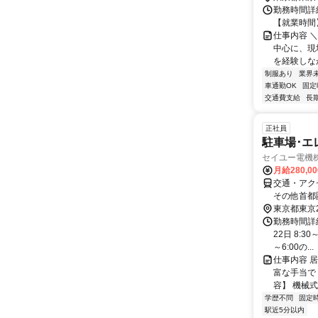
勤務時間詳細
【就業時間】
仕事内容 
中心に、現
を経験しな
制服あり
業界
車通勤OK
固定
交通費支給
長
正社員
駐車場･エ
セイユー電機
月給280,0
交通・アク
その他首都
東京都東京
勤務時間詳
22日 8:3
～6:00の...
仕事内容 
富な手当で 
容】 機械式
学歴不問
固定
駅近5分以内