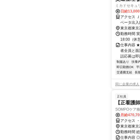
ミカドセキュ
日給13,00
アクセス 
ベータ出入
東京都東京
勤務時間 実
18:00（
仕事内容 
者全員と面談
話応募は即面接
制服あり
扶養
即日勤務OK
平
交通費支給
長
同じ企業の求人
正社員
【正看護師】
SOMPOケア
月給470,7
アクセス 
東京都東京
勤務時間 
仕事内容 