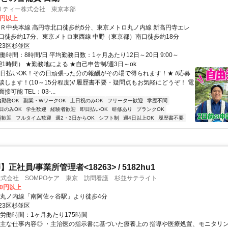
リティー株式会社 東京本部
0円以上
ＪＲ中央本線 高円寺北口徒歩約5分、東京メトロ丸ノ内線 新高円寺エレ
口徒歩約17分、東京メトロ東西線 中野（東京都）南口徒歩約18分
23区杉並区
働時間：8時間/日 平均勤務日数：1ヶ月あたり12日～20日 9:00～
休憩1時間） ★勤務地による ★自己申告制/週3日～ok
★日払いOK！その日頑張った分の報酬がその場で得られます！★ //応募
します！(10～15分程度)// 履歴書不要・疑問点もお気軽にどうぞ！ 電
可能 TEL：03-...
内勤務OK
副業・WワークOK
土日祝のみOK
フリーター歓迎
学歴不問
日のみOK
学生歓迎
経験者歓迎
即日払いOK
研修あり
ブランクOK
期歓迎
フルタイム歓迎
週2・3日からOK
シフト制
週4日以上OK
履歴書不要
正社員/事業所管理者<18263> / 5182hu1
株式会社 SOMPOケア 東京 訪問看護 杉並サテライト
00円以上
・丸ノ内線「南阿佐ヶ谷駅」より徒歩4分
23区杉並区
総労働時間：1ヶ月あたり175時間
◎主な仕事内容◎ ・主治医の指示書に基づいた療養上の 指導や医療処置、モニタリン