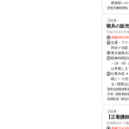
家族様への
変形労働時間制
正社員
寝具の販売
TOKYO FU
月給300,0
交通・アク
阿佐ケ谷駅
東京都東京
勤務時間詳細
～19：0
は考慮しま
仕事内容 ✦
眠に✨ 小
る♪ 残業ほ
業界未経験者歓
午前
経験者歓
長期歓迎
駅近
正社員
【正看護師】
SOMPOケア
月給314,0