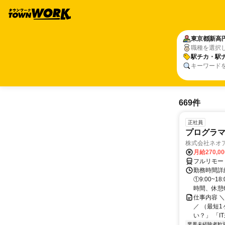
東京都
新高
職種を選択
駅チカ・駅
キーワード
669件
正社員
プログラマ
株式会社ネオ
月給270,0
フルリモー
勤務時間詳細
①9:00~
時間、休憩6.
仕事内容 
／ （最短
い？」 「I
業界未経験者歓