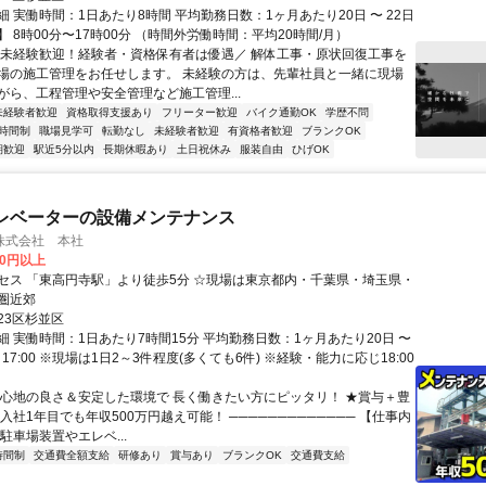
 実働時間：1日あたり8時間 平均勤務日数：1ヶ月あたり20日 〜 22日
 8時00分〜17時00分 （時間外労働時間：平均20時間/月）
＼未経験歓迎！経験者・資格保有者は優遇／ 解体工事・原状回復工事を
場の施工管理をお任せします。 未経験の方は、先輩社員と一緒に現場
がら、工程管理や安全管理など施工管理...
未経験者歓迎
資格取得支援あり
フリーター歓迎
バイク通勤OK
学歴不問
時間制
職場見学可
転勤なし
未経験者歓迎
有資格者歓迎
ブランクOK
期歓迎
駅近5分以内
長期休暇あり
土日祝休み
服装自由
ひげOK
レベーターの設備メンテナンス
株式会社 本社
00円以上
セス 「東高円寺駅」より徒歩5分 ☆現場は東京都内・千葉県・埼玉県・
圏近郊
23区杉並区
細 実働時間：1日あたり7時間15分 平均勤務日数：1ヶ月あたり20日 〜
0～17:00 ※現場は1日2～3件程度(多くても6件) ※経験・能力に応じ18:00
居心地の良さ＆安定した環境で 長く働きたい方にピッタリ！ ★賞与＋豊
入社1年目でも年収500万円越え可能！ ───────────── 【仕事内
駐車場装置やエレベ...
時間制
交通費全額支給
研修あり
賞与あり
ブランクOK
交通費支給