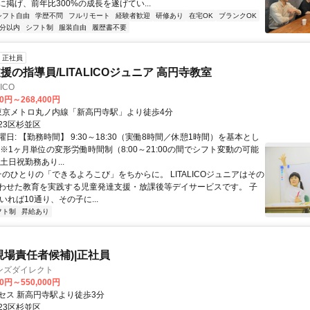
掲げ、前年比300%の成長を遂げてい...
シフト自由
学歴不問
フルリモート
経験者歓迎
研修あり
在宅OK
ブランクOK
5分以内
シフト制
服装自由
履歴書不要
正社員
援の指導員/LITALICOジュニア 高円寺教室
ICO
00円～268,400円
アクセス: 東京メトロ丸ノ内線「新高円寺駅」より徒歩4分
23区杉並区
日: 【勤務時間】 9:30～18:30（実働8時間／休憩1時間）を基本とし
※1ヶ月単位の変形労働時間制（8:00～21:00の間でシフト変動の可能
土日祝勤務あり...
そのひとりの「できるよろこび」をちからに。 LITALICOジュニアはその
わせた教育を実践する児童発達支援・放課後等デイサービスです。 子
いれば10通り、その子に...
フト制
昇給あり
現場責任者候補)|正社員
ンズダイレクト
00円～550,000円
セス 新高円寺駅より徒歩3分
23区杉並区