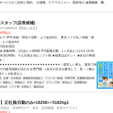
サービスのご説明と契約 ・介護職、ケアマネジャー、医師等の 連携職種、機...
スタッフ(店長候補)
TON COMPANY【阿佐ヶ谷店】
00円以上
セス JR中央線「阿佐ケ谷駅」より徒歩6分 、東京メトロ丸ノ内線「南
」より徒歩6分
23区杉並区
 実働時間：1日あたり8時間 平均勤務日数：1ヶ月あたり21日 10:00
0（休憩1時間） ※土日祝を含むシフト制 ★残業ほぼナシ！ ★休日の希望
す！
✦✦✦✦✦✦✦✦✦✦✦✦✦✦✦✦✦✦✦✦✦✦✦✦ ✨寝苦しい夜も、寝具で快
売での販売経験が活かせる専門職 - ⭐自分の生活を優先して、長～く働け
ぼナシ＆転居をと...
迎
主婦・主夫歓迎
資格取得支援あり
フリーター歓迎
学歴不問
交通費全額支給
迎
残業なし
研修あり
夕方
賞与あり
ブランクOK
育休あり
交通費支給
5分以内
シフト制
社割あり
服装自由
正社員/日勤のみ<18258> / 5182hg1
株式会社 SOMPOケア 東京 訪問看護 杉並サテライト
00円以上