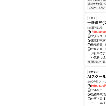
未経験者歓迎
在宅OK
賞与あ
正社員
一般事務(
(株)EMILUS
月給250,0
ア
東京都東京
勤務時間・曜
仕事内容:
お仕事です
い業務に携わ
即日勤務OK
固
業務委託
AIスクー
株式会社アッ
時給2,500
フルリモー
勤務時間詳
仕事内容 
ード（東証