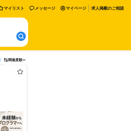
マイリスト
メッセージ
マイページ
求人掲載のご相談
存
関連度順