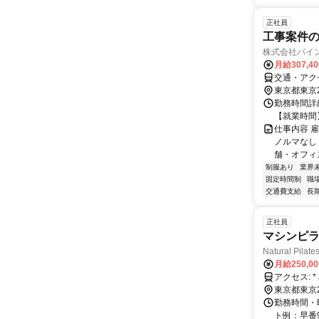
正社員
工事案件
株式会社パイ
月給307,4
交通・アク
東京都東京
勤務時間詳細
【就業時間】
仕事内容 
ノルマなし
舗・オフィス
制服あり
業界
固定時間制
職
交通費支給
長
正社員
マシンピ
Natural Pila
月給250,0
ア
東京都東京
勤務時間・曜
ト例：早番9: