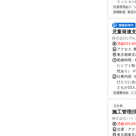
ミッションに
社員登用あり
長期歓迎
駅近
児童発達支
株式会社LITAL
月給253,4
東京都東京
勤務時間・曜
たシフト制 
性あり） ※
仕事内容: 
ひとりに合
どもが10人
交通費支給
シ
正社員
施工管理(
株式会社パイ
月給300,0
交通・アク
東京都東京