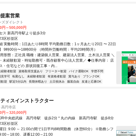
の提案営業
ンズダイレクト
00円～500,000円
セス 新高円寺駅より徒歩3分
23区杉並区
 実働時間：1日あたり8時間 平均勤務日数：1ヶ月あたり20日 〜 22日
 9時00分〜18時00分 （時間外労働時間：平均20時間/月）
雇用形態：正社員 職種：建築個人営業、建築法人営業、土木法人営業 ＼
・未経験歓迎・時短勤務可・既存顧客中心法人営業／ ◆仕事内容： 店
・住宅などの 原状回復工事・内...
未経験者歓迎
資格取得支援あり
フリーター歓迎
バイク通勤OK
学歴不問
場見学可
転勤なし
未経験者歓迎
有資格者歓迎
賞与あり
ブランクOK
期歓迎
駅近5分以内
長期休暇あり
土日祝休み
服装自由
友達と応募OK
ラティスインストラクター
tes 高円寺店
00円～320,000円
クセス: * JR中央総武線 高円寺駅 徒歩2分 * 丸の内線 新高円寺駅 徒歩8分
23区杉並区
日: 9:00 ～ 21:00の間で1日平均8時間勤務 （休憩60分） ※勤務シフ
00～18:00、遅番12:00～21:00