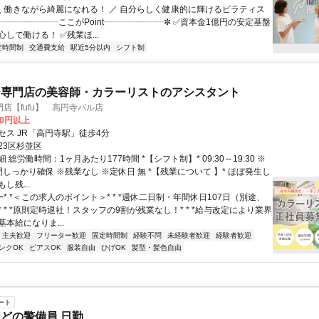
 ＼ 働きながら綺麗になれる！ ／ 自分らしく健康的に輝けるピラティス
✼┈┈┈┈┈┈┈ここがPoint┈┈┈┈┈┈┈✼ ✅資本金1億円の安定基盤
して働ける！ ✅残業ほ...
定時間制
交通費支給
駅近5分以内
シフト制
ー専門店の美容師・カラーリストのアシスタント
店【fufu】 高円寺パル店
00円以上
セス JR「高円寺駅」徒歩4分
23区杉並区
 総労働時間：1ヶ月あたり177時間 *【シフト制】* 09:30～19:30 ※
しっかり確保 ※残業なし ※定休日 無 *【残業について 】* ほぼ発生し
し残...
ー* *＜この求人のポイント＞* * *週休二日制・年間休日107日（別途、
 * *原則定時退社！スタッフの9割が残業なし！* * *給与改定により業界
本給になりま...
・主夫歓迎
フリーター歓迎
固定時間制
経験不問
未経験者歓迎
経験者歓迎
ンクOK
ピアスOK
服装自由
ひげOK
髪型・髪色自由
ート
どの警備員 日勤