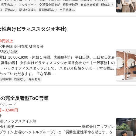
住宅手当あり
フルリモート
交通費全額支給
経験者歓迎
有資格者歓迎
研修あり
り
育休あり
駅近5分以内
長期休暇あり
土日祝休み
女性向けピラィススタジオ本社)
00円以上
クセス: JR中央線 高円寺駅 徒歩５分
23区杉並区
日: 10:00-19:00（休憩１時間、実働8時間） 平日出勤、土日祝日休み
 【募集内容】 女性向けピラティススタジオ運営会社での【一般事務】の
。 バックオフィススタッフとして、 スタジオ店舗をサポートする幅広
っていただきます。 主な業務...
定時間制
残業なし
昇給あり
ルの完全反響型ToC営業
プグレード
円～3,500円
ト
細 フレックスタイム制
▏会社概要 ━━━━━━━━━━━━━━━━━━ 株式会社アップグレ
プライム上場のベクトルグループ）は 「労働生産性革命を起こす」を