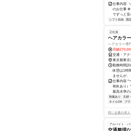
仕事内容:
のお仕事 
でずっと安心
シフト自由
固
正社員
ヘアカラ
ヘアカラー専門
月給270,0
交通・アク
東京都東京
勤務時間詳細
休憩は1時間
ませんが、も
仕事内容 *
有休あり）*
最高水準の基
制服あり
主婦
ネイルOK
ブラ
同じ企業の求人
アルバイト・パ
交通整理な