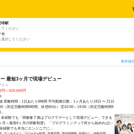
円寺駅
してください
ナカ
を選択してください
条件保
ー 最短3ヶ月で現場デビュー
アクト
00円～520,000円
ト
 実働時間：1日あたり8時間 平均勤務日数：1ヶ月あたり18日 〜 21日
18:00（所定労働時間8時間、休憩60分） ②10:00～19:00（所定労働時間8
..
＼ 未経験でも「研修修了後はプログラマーとして現場デビュー」できる
1ヶ月～最長6ヶ月の研修制度） 「プログラミングって何から始めればい
T未経験でも本当にエンジニアに...
迎
ランチタイム
フリーター歓迎
学歴不問
固定時間制
転勤なし
経験不問