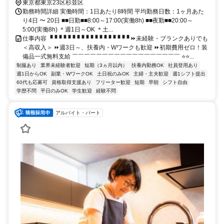
東京都東京23区杉並区
勤務時間詳細 実働時間：1日あたり8時間 平均勤務日数：1ヶ月あた
り4日 〜 20日 ■■日勤■■8:00～17:00(実働8h) ■■夜勤■■20:00～
5:00(実働8h) ＊週1日～OK ＊土...
仕事内容 ▝▝▝▝▝▝▝▝▝▝▝▝▝▝▝▝▝▝ ⏩未経験・ブランクありでも
＜高収入＞ ⏩週3日～、扶養内・Wワークも歓迎 ⏩初期費用ゼロ！装
備品一式無料支給 ￣￣￣￣￣￣￣￣￣￣￣￣￣￣￣￣￣￣ ⭐⭐...
制服あり
業界未経験者歓迎
短期（3ヵ月以内）
扶養内勤務OK
社員登用あり
週1日からOK
副業・WワークOK
土日祝のみOK
主婦・主夫歓迎
週1シフト提出
60代も応募可
資格取得支援あり
フリーター歓迎
短期
早朝
シフト自由
学歴不問
平日のみOK
学生歓迎
経験不問
アルバイト・パート