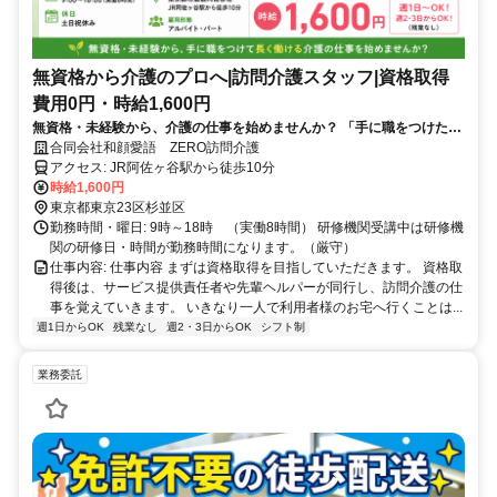
無資格から介護のプロへ|訪問介護スタッフ|資格取得
費用0円・時給1,600円
無資格・未経験から、介護の仕事を始めませんか？ 「手に職をつけた
い」 「これから長く働ける仕事を見つけたい」 「介護の仕事に興味はあ
合同会社和顔愛語 ZERO訪問介護
るけれど、資格も経験もない」 そんな方を、ZERO訪問介護は歓迎しま
アクセス: JR阿佐ヶ谷駅から徒歩10分
す。 資格取得にかかる費用は自己負担0円。 さらに、東京都の「訪問介
時給1,600円
護採用応援事業」を活用し、 初任者研修・実務者研修の受講時間も勤務
東京都東京23区杉並区
時間として給与を支給します。 資格を取るところから、実際に訪問介護
勤務時間・曜日: 9時～18時 （実働8時間） 研修機関受講中は研修機
の仕事を一人でできるようになるまで、私たちがサポートします。
関の研修日・時間が勤務時間になります。（厳守）
仕事内容: 仕事内容 まずは資格取得を目指していただきます。 資格取
得後は、サービス提供責任者や先輩ヘルパーが同行し、訪問介護の仕
事を覚えていきます。 いきなり一人で利用者様のお宅へ行くことは...
週1日からOK
残業なし
週2・3日からOK
シフト制
業務委託