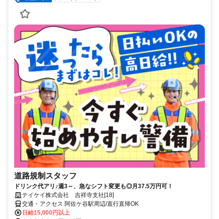
道路規制スタッフ
ドリンク代アリ♪週3～、急なシフト変更も◎月37.5万円可！
テイケイ株式会社 吉祥寺支社[18]
交通・アクセス 阿佐ケ谷駅周辺/直行直帰OK
日給15,000円以上