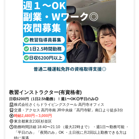
教習インストラクター(有資格者)
日収6200円（1日2.5h勤務）！週1〜OK◎平日のみ◎
株式会社さくらドライビングスクール 高円寺オフィス
交通・アクセス 高円寺南 JR中央線「高円寺駅」南口より徒歩3分
時給2,480円～3,000円
東京都東京23区杉並区
勤務時間詳細 18:40〜21:10 （最大22時まで） ・週1日〜勤務可能 ・
「平日のみ」「夜間のみ」OK ・土日祝に月2回以上勤務できる方は
特に厚遇