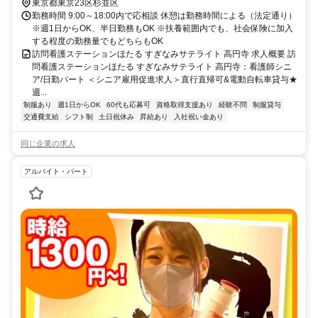
東京都東京23区杉並区
勤務時間 9:00～18:00内で応相談 休憩は勤務時間による（法定通り）
※週1日からOK、半日勤務もOK ※扶養範囲内でも、社会保険に加入
する程度の勤務量でもどちらもOK
訪問看護ステーションほたる すぎなみサテライト 高円寺 求人概要 訪
問看護ステーションほたる すぎなみサテライト 高円寺：看護師シニ
ア/日勤パート ＜シニア雇用促進求人＞直行直帰可&電動自転車貸与★
週...
制服あり
週1日からOK
60代も応募可
資格取得支援あり
経験不問
制服貸与
交通費支給
シフト制
土日祝休み
昇給あり
入社祝い金あり
同じ企業の求人
アルバイト・パート