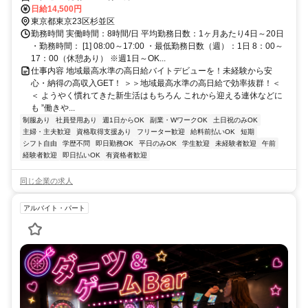
イフスタイルに合わせてお仕事しませんか！未経験者大歓迎！年代幅広
日給14,500円
く活躍しています。
東京都東京23区杉並区
勤務時間 実働時間：8時間/日 平均勤務日数：1ヶ月あたり4日～20日
・勤務時間： [1] 08:00～17:00 ・最低勤務日数（週）：1日 8：00～
17：00（休憩あり） ※週1日～OK...
仕事内容 地域最高水準の高日給バイトデビューを！未経験から安
心・納得の高収入GET！ ＞＞地域最高水準の高日給で効率抜群！＜
＜ ようやく慣れてきた新生活はもちろん これから迎える連休などに
も ”働きや...
制服あり
社員登用あり
週1日からOK
副業・WワークOK
土日祝のみOK
主婦・主夫歓迎
資格取得支援あり
フリーター歓迎
給料前払いOK
短期
シフト自由
学歴不問
即日勤務OK
平日のみOK
学生歓迎
未経験者歓迎
午前
経験者歓迎
即日払いOK
有資格者歓迎
同じ企業の求人
アルバイト・パート