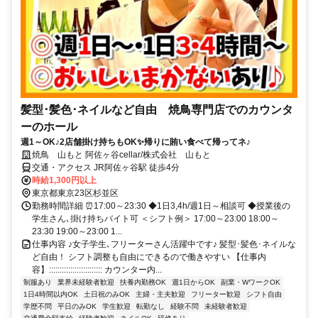
髪型･髪色･ネイルなど自由 焼鳥専門店でのカウンタ
ーのホール
週1～OK♪2店舗掛け持ちもOK✨帰りに賄い食べて帰ってネ♪
焼鳥 山もと 阿佐ヶ谷cellar/株式会社 山もと
交通・アクセス JR阿佐ヶ谷駅 徒歩4分
時給1,300円以上
東京都東京23区杉並区
勤務時間詳細 ⏰17:00～23:30 ◆1日3,4h/週1日～相談可 ◆授業後の
学生さん､掛け持ちバイト可 ＜シフト例＞ 17:00～23:00 18:00～
23:30 19:00～23:00 1...
仕事内容 ♪女子学生､フリーターさん活躍中です♪ 髪型･髪色･ネイルな
ど自由！ シフト調整も自由にできるので働きやすい 【仕事内
容】::::::::::::::::::::::::: カウンター内...
制服あり
業界未経験者歓迎
扶養内勤務OK
週1日からOK
副業・WワークOK
1日4時間以内OK
土日祝のみOK
主婦・主夫歓迎
フリーター歓迎
シフト自由
学歴不問
平日のみOK
学生歓迎
転勤なし
経験不問
未経験者歓迎