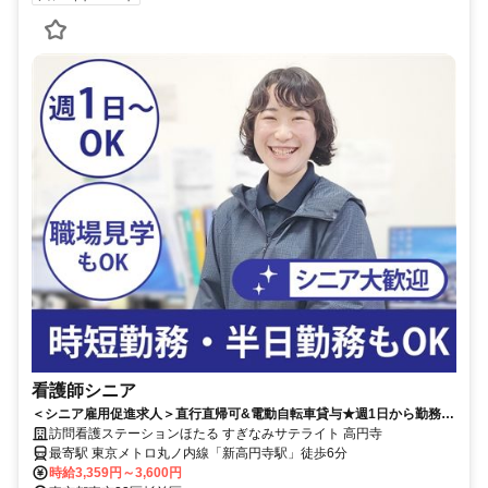
看護師シニア
＜シニア雇用促進求人＞直行直帰可&電動自転車貸与★週1日から勤務
OK！時短勤務など柔軟な働き方が可能♪扶養内も社保加入も大歓迎
訪問看護ステーションほたる すぎなみサテライト 高円寺
◎【杉並区、丸ノ内線「新高円寺駅」、訪問看護(シニア)、日勤パー
最寄駅 東京メトロ丸ノ内線「新高円寺駅」徒歩6分
ト】※積極採用中
時給3,359円～3,600円