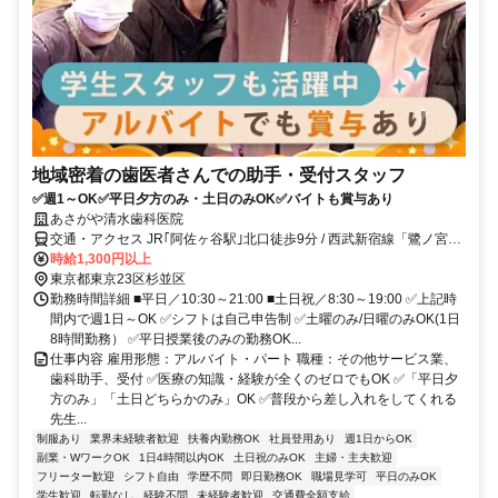
地域密着の歯医者さんでの助手・受付スタッフ
✅週1～OK✅平日夕方のみ・土日のみOK✅バイトも賞与あり
あさがや清水歯科医院
交通・アクセス JR｢阿佐ヶ谷駅｣北口徒歩9分 / 西武新宿線「鷺ノ宮
駅」徒歩16分 ※中杉通り沿い
時給1,300円以上
東京都東京23区杉並区
勤務時間詳細 ■平日／10:30～21:00 ■土日祝／8:30～19:00 ✅上記時
間内で週1日～OK ✅シフトは自己申告制 ✅土曜のみ/日曜のみOK(1日
8時間勤務） ✅平日授業後のみの勤務OK...
仕事内容 雇用形態：アルバイト・パート 職種：その他サービス業、
歯科助手、受付 ✅医療の知識・経験が全くのゼロでもOK ✅「平日夕
方のみ」「土日どちらかのみ」OK ✅普段から差し入れをしてくれる
先生...
制服あり
業界未経験者歓迎
扶養内勤務OK
社員登用あり
週1日からOK
副業・WワークOK
1日4時間以内OK
土日祝のみOK
主婦・主夫歓迎
フリーター歓迎
シフト自由
学歴不問
即日勤務OK
職場見学可
平日のみOK
学生歓迎
転勤なし
経験不問
未経験者歓迎
交通費全額支給