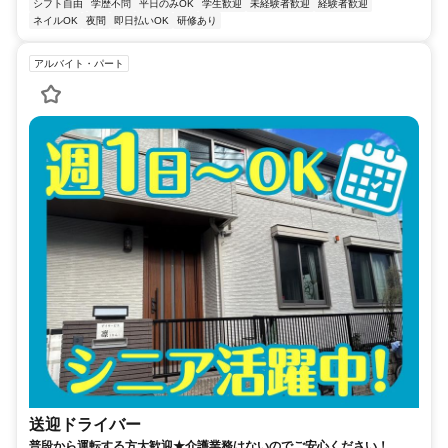
シフト自由
学歴不問
平日のみOK
学生歓迎
未経験者歓迎
経験者歓迎
ネイルOK
夜間
即日払いOK
研修あり
アルバイト・パート
送迎ドライバー
普段から運転する方大歓迎★介護業務はないのでご安心ください！