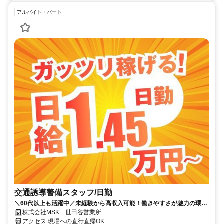
アルバイト・パート
交通誘導警備スタッフ/日勤
＼60代以上も活躍中／未経験から高収入可能！働きやすさが魅力の環境
で警備員デビューをしませんか！【月収29万円可能！日払いもOK！】
株式会社MSK 世田谷営業所
勤務3日前迄シフト申請が可能です！週1日～・短期もOK！あなたのラ
アクセス 現場への直行直帰OK