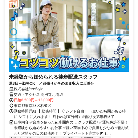
未経験から始められる徒歩配送スタッフ
週3日～勤務OK！／頑張りがそのまま収入に反映✨
株式会社freeStyle
交通・アクセス 高円寺北周辺
日給6,500円～13,000円
東京都東京23区杉並区
勤務時間詳細 【 勤務時間 】 ◇シフト自由！ →空いた時間がある時
に シフトに入れます！ 終われば直帰可♪ ※配り次第勤務終了
仕事内容 ✅台車を使った徒歩圏内の ラクラク配送♪ ✅運転免許不要！
未経験から始めやすいお仕事 ✅軽い荷物中心で負担も少なめ ✅配り終
わり次第その日の勤務終了！ プライベートも充実✨ ◤ 仕...