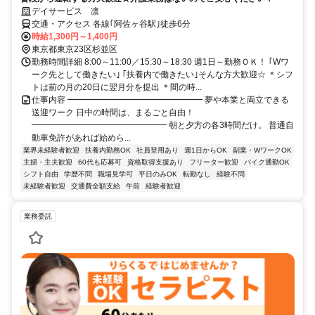
デイサービス 凛
交通・アクセス 各線｢阿佐ヶ谷駅｣徒歩6分
時給1,300円～1,400円
東京都東京23区杉並区
勤務時間詳細 8:00～11:00／15:30～18:30 週1日～勤務ＯＫ！ ｢Wワ
ーク先として働きたい｣ ｢扶養内で働きたい｣そんな方大歓迎☆ ＊シフ
トは前の月の20日に翌月分を提出 ＊間の時...
仕事内容 ━━━━━━━━━━━━━━━━ 夢や本業と両立できる
送迎ワーク 日中の時間は、まるごと自由！
━━━━━━━━━━━━━━━━ 朝と夕方の各3時間だけ。 普通自
動車免許があれば始めら...
業界未経験者歓迎
扶養内勤務OK
社員登用あり
週1日からOK
副業・WワークOK
主婦・主夫歓迎
60代も応募可
資格取得支援あり
フリーター歓迎
バイク通勤OK
シフト自由
学歴不問
職場見学可
平日のみOK
転勤なし
経験不問
未経験者歓迎
交通費全額支給
午前
経験者歓迎
業務委託