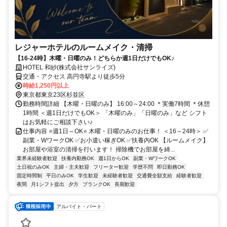
レジャーホテルのルームメイク・清掃
【16-24時】木曜・日曜のみ！どちらか週1日だけでもOK♪
HOTEL 和紗(株式会社サンライズ)
交通・アクセス 高円寺駅より徒歩5分
時給1,250円以上
東京都東京23区杉並区
勤務時間詳細 【木曜・日曜のみ】 16:00～24:00 ＊実働7時間 ＊休憩
1時間 ＜週1日だけでもOK＞ 「木曜のみ」「日曜のみ」など シフト
はお気軽にご相談下さい♪
仕事内容 ⭐週1日～OK⭐ 木曜・日曜のみのお仕事！ ＜16～24時＞ ✅
副業・WワークOK ✅お小遣い稼ぎOK ✅扶養内OK 【ルームメイク】
お部屋や浴室の清掃を行います！ 掃除機でお部屋を綺...
業界未経験者歓迎
扶養内勤務OK
週1日からOK
副業・WワークOK
土日祝のみOK
主婦・主夫歓迎
フリーター歓迎
学歴不問
即日勤務OK
固定時間制
平日のみOK
学生歓迎
未経験者歓迎
交通費全額支給
経験者歓迎
夜間
月1シフト提出
夕方
ブランクOK
長期歓迎
アルバイト・パート