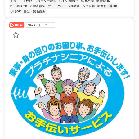
主婦・主夫歓迎
フリーター歓迎
バイク通勤OK
学歴不問
車通勤OK
即日勤務OK
経験者歓迎
ブランクOK
長期歓迎
シフト制
友達と応募OK
ひげOK
髪型・髪色自由
アルバイト・パート