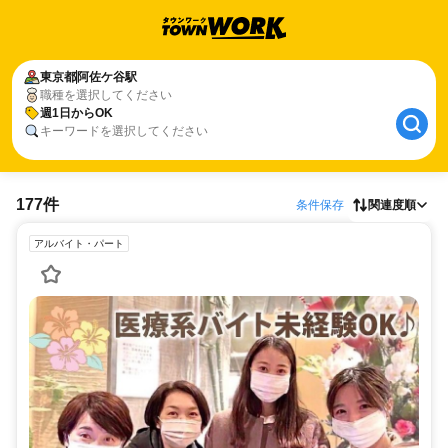
東京都
阿佐ケ谷駅
職種を選択してください
週1日からOK
キーワードを選択してください
177件
条件保存
関連度順
アルバイト・パート