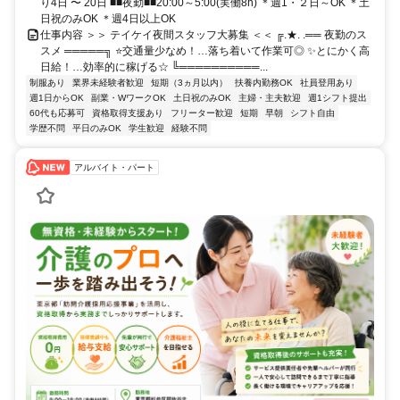
り4日 〜 20日 ■■夜勤■■20:00～5:00(実働8h) ＊週1・２日～OK ＊土
日祝のみOK ＊週4日以上OK
仕事内容 ＞＞ テイケイ夜間スタッフ大募集 ＜＜ ╔.★. .══ 夜勤のス
スメ ═════╗ ⭐交通量少なめ！…落ち着いて作業可◎ ✨とにかく高
日給！…効率的に稼げる☆ ╚══════════...
制服あり
業界未経験者歓迎
短期（3ヵ月以内）
扶養内勤務OK
社員登用あり
週1日からOK
副業・WワークOK
土日祝のみOK
主婦・主夫歓迎
週1シフト提出
60代も応募可
資格取得支援あり
フリーター歓迎
短期
早朝
シフト自由
学歴不問
平日のみOK
学生歓迎
経験不問
アルバイト・パート