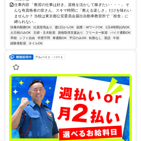
仕事内容 「教習の仕事は好き。資格を活かして稼ぎたい・・・」 そ
んな有資格者の皆さん、スキマ時間に「教える楽しさ」だけを味わい
ませんか？ 当校は東京都公安委員会届出自動車教習所で「校舎」に
縛られない...
扶養内勤務OK
社員登用あり
週1日からOK
副業・WワークOK
1日4時間以内OK
土日祝のみOK
主婦・主夫歓迎
資格取得支援あり
フリーター歓迎
バイク通勤OK
早朝
シフト自由
学歴不問
車通勤OK
平日のみOK
転勤なし
英語
午前
経験者歓迎
ネイルOK
アルバイト・パート