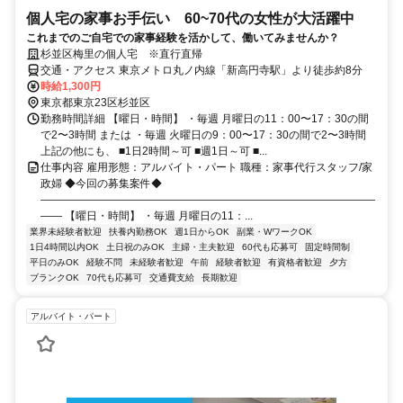
個人宅の家事お手伝い 60~70代の女性が大活躍中
これまでのご自宅での家事経験を活かして、働いてみませんか？
杉並区梅里の個人宅 ※直行直帰
交通・アクセス 東京メトロ丸ノ内線「新高円寺駅」より徒歩約8分
時給1,300円
東京都東京23区杉並区
勤務時間詳細 【曜日・時間】 ・毎週 月曜日の11：00〜17：30の間
で2〜3時間 または ・毎週 火曜日の9：00〜17：30の間で2〜3時間
上記の他にも、 ■1日2時間～可 ■週1日～可 ■...
仕事内容 雇用形態：アルバイト・パート 職種：家事代行スタッフ/家
政婦 ◆今回の募集案件◆
―――――――――――――――――――――――――――――――
―― 【曜日・時間】 ・毎週 月曜日の11：...
業界未経験者歓迎
扶養内勤務OK
週1日からOK
副業・WワークOK
1日4時間以内OK
土日祝のみOK
主婦・主夫歓迎
60代も応募可
固定時間制
平日のみOK
経験不問
未経験者歓迎
午前
経験者歓迎
有資格者歓迎
夕方
ブランクOK
70代も応募可
交通費支給
長期歓迎
アルバイト・パート