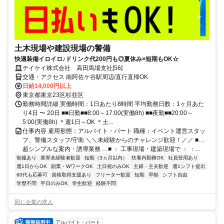
土木現場や建設現場の警備
快適装備イロイロ♪ドリンク代200円も◎夏休み×短期もOK☆
テイケイ株式会社 高田馬場支社[56]
交通・アクセス 南阿佐ケ谷駅周辺/直行直帰OK
日給14,000円以上
東京都東京23区杉並区
勤務時間詳細 実働時間：1日あたり8時間 平均勤務日数：1ヶ月あた
り4日 〜 20日 ■■日勤■■8:00～17:00(実働8h) ■■夜勤■■20:00～
5:00(実働8h) ＊週1日～OK ＊土...
仕事内容 雇用形態：アルバイト・パート 職種：イベント運営スタッ
フ、警備スタッフ/守衛 ＼＼未経験からのチャレンジ歓迎！／／ ■…
超シンプルな案内・誘導業務 …■ ： 工事現場・建築現場で ： ：...
制服あり
業界未経験者歓迎
短期（3ヵ月以内）
扶養内勤務OK
社員登用あり
週1日からOK
副業・WワークOK
土日祝のみOK
主婦・主夫歓迎
週1シフト提出
60代も応募可
資格取得支援あり
フリーター歓迎
短期
早朝
シフト自由
学歴不問
平日のみOK
学生歓迎
経験不問
同じ企業の求人
アルバイト・パート