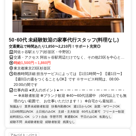
50･60代 未経験歓迎の家事代行スタッフ(料理なし)
交通費込で時間あたり1,850〜2,210円！サポート充実◎
阿佐ヶ谷駅エリア(杉並区・中野区)
交通・アクセス 阿佐ヶ谷駅周辺だけでなく、その他23区を中心とし
たお客様宅でもお仕事いただけます
時給1,500円～1,860円
東京都東京23区杉並区
勤務時間詳細 担当サービスによっては 【1日1時間〜】【週1日〜】
【週0日の週をつくることもOK】です ※サービス時間は、08:00-
20:00の間です
仕事内容 ●求人のポイント● ー・ー・ー・ー・ー・ー・ー・ー・ー・
ー ✼未験者歓迎 ✼ブランク歓迎 ✼40〜60代活躍中 （60代以上でも無
理のない範囲で、 お仕事いただけます！） ✼自宅から最短距...
制服あり
業界未経験者歓迎
扶養内勤務OK
週1日からOK
副業・WワークOK
1日4時間以内OK
土日祝のみOK
主婦・主夫歓迎
60代も応募可
フリーター歓迎
給料前払いOK
シフト自由
学歴不問
車通勤OK
平日のみOK
転勤なし
経験不問
未経験者歓迎
経験者歓迎
残業なし
アルバイト・パート