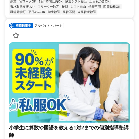
副業・WワークOK
1日4時間以内OK
隔週シフト提出
土日祝のみOK
資格取得支援あり
フリーター歓迎
短期
シフト自由
学歴不問
即日勤務OK
職場見学可
平日のみOK
学生歓迎
経験不問
未経験者歓迎
アルバイト・パート
小学生に算数や国語を教える1対2までの個別指導塾講
師