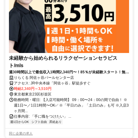
未経験から始められるリラクゼーションセラピス
ト/mls
週30時間以上で最低収入1時間2,340円〜！85％が未経験スタート！無料
トレで一生モノの技術を習得✅好きな時間に収入を得られます⏰【東京
りらくる 阿佐ヶ谷パールセンター店
都杉並区阿佐谷南】
アクセス: JR中央本線「阿佐ヶ谷」駅徒歩すぐ
時給2,340円～3,510円
東京都東京23区杉並区
勤務時間・曜日: 【入店可能時間】 09：00〜24：00の間で自由！ ※
週1日〜／1日1時間〜OK✅ ※「平日のみ」「土日のみ」も可 ※入店3
ヶ月間...
仕事内容: 「手に職をつけたい」 ...
週1日からOK
シフト自由
昇給あり
同じ企業の求人