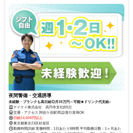
夜間警備・交通誘導
未経験・ブランクも高日給◎月35万円～可能★ドリンク代支給♪
テイケイ株式会社 高円寺支社[052]
交通・アクセス 阿佐ケ谷駅周辺/直行直帰OK
日給14,000円以上
東京都東京23区杉並区
勤務時間詳細 実働時間：1日あたり8時間 平均勤務日数：1ヶ月あた