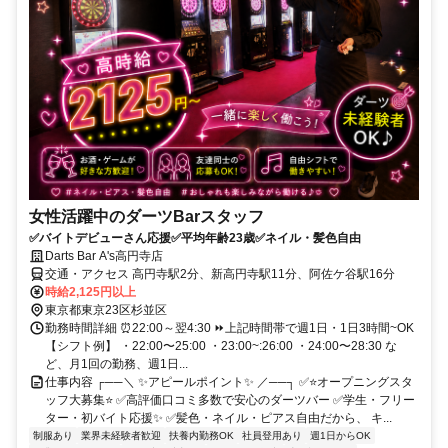
女性活躍中のダーツBarスタッフ
✅バイトデビューさん応援✅平均年齢23歳✅ネイル・髪色自由
Darts Bar A's高円寺店
交通・アクセス 高円寺駅2分、新高円寺駅11分、阿佐ケ谷駅16分
時給2,125円以上
東京都東京23区杉並区
勤務時間詳細 ⏰22:00～翌4:30 ⏩上記時間帯で週1日・1日3時間~OK
【シフト例】 ・22:00〜25:00 ・23:00~:26:00 ・24:00〜28:30 な
ど、月1回の勤務、週1日...
仕事内容 ┌──＼ ✨アピールポイント✨ ／──┐ ✅⭐オープニングスタ
ッフ大募集⭐ ✅高評価口コミ多数で安心のダーツバー ✅学生・フリー
ター・初バイト応援✨ ✅髪色・ネイル・ピアス自由だから、 キ...
制服あり
業界未経験者歓迎
扶養内勤務OK
社員登用あり
週1日からOK