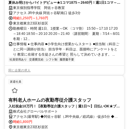
夏休み明けからバイトデビュー★1コマ1875～2640円！週1日1コマ～私
服でok◎
東京個別指導学院 阿佐ヶ谷教室
アクセス JR中央線 阿佐ヶ谷駅南口 徒歩3分
時給1,250円～1,760円
東京都東京23区杉並区
勤務曜日・時間 週1日、1授業～OK 〈コマ割〉 15:50～17:10 17:20
～18:40 18:50～20:10 20:20～21:40 〈講習期間〉 夏期：7/14～8/31
冬期：12...
仕事情報 ● 仕事内容 ■小学生向け授業からスタート ■担当制（科目ご
とに同一講師が担当） 担当学年・科目は、面接時にアンケートをと
り 教室に在籍する生徒さんの希望と 照らして決めていきます。 ...
社員登用あり
交通費支給
シフト制
履歴書不要
同じ企業の求人
派遣社員
有料老人ホームの夜勤専従介護スタッフ
入社祝金10万円！【夜勤専従介護スタッフ｜週1日〜】日払いOK★ブラ
ンクOK／Wワーク・扶養内OK／髪色自由
株式会社グローバルサポート
アクセス(最寄駅) ◆阿佐ヶ谷駅（JR中央線／総武線）-徒歩5分 ◆南
阿佐ヶ谷駅（東京メトロ丸ノ内線）-徒歩10分 ◆高円寺駅（JR中央線
時給1,800円
／総武線）-車5分
東京都東京23区杉並区