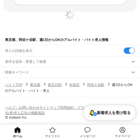
東京都、阿佐ケ谷駅、週1日からOKのアルバイト・バイト求人情報
求人の詳細を表示
条件を追加・変更して検索
市区町村を追加・変更
関連キーワード
完全在宅ワーク 全国
シール貼り 在宅
現在地周辺
ガチャガチャ
犬カフェ
東京都
駅を追加・変更
バイトTOP
東京都
東京23区
杉並区
阿佐ケ谷駅
週1日からOK
東京都
すべて
のアルバイト・バイト・求人
東京23区
すべて
職種を追加・変更
JR東海道本線(東京～熱海)
千代田区
中央区
港区
新宿区
文京区
台東区
墨田区
江東区
品川区
目黒区
大田区
東京駅
新橋駅
品川駅
飲食・フードサービス
世田谷区
渋谷区
中野区
杉並区
豊島区
北区
荒川区
板橋区
練馬区
足立区
葛飾区
特徴を追加・変更
飲食・フードサービス
江戸川区
すべて
ヘルプ・お問い合わせ
サイトマップ
利用規約・プライバシーポリシー
JR山手線
ホールスタッフ
キッチンスタッフ
皿洗い・洗い場
精肉・鮮魚加工
給食調理
人気
新着求人を受け取る
[企業]求人広告の掲載相談
大崎駅
五反田駅
目黒駅
恵比寿駅
渋谷駅
原宿駅
代々木駅
新宿駅
新大久保駅
八王子市
立川市
武蔵野市
三鷹市
青梅市
府中市
昭島市
調布市
町田市
小金井市
雇用形態を追加・変更
パン屋（ベーカリー）
フードカウンター販売員
バー（BAR）・バーテンダー
日払いOK
高校生歓迎
学生歓迎
深夜の仕事
髪型・髪色自由
ひげOK
ネイルOK
高田馬場駅
目白駅
池袋駅
大塚駅
巣鴨駅
駒込駅
田端駅
西日暮里駅
日暮里駅
鶯谷駅
小平市
日野市
東村山市
国分寺市
国立市
福生市
狛江市
東大和市
清瀬市
飲食店補助（開店・閉店準備）
飲食店（店長・マネージャー）
ピアスOK
アルバイト・パート
履歴書不要
オープニングスタッフ
留学生・外国人活躍中
上野駅
御徒町駅
秋葉原駅
神田駅
東京駅
有楽町駅
新橋駅
浜松町駅
田町駅
東久留米市
武蔵村山市
多摩市
稲城市
羽村市
あきる野市
西東京市
大島町
利島村
都道府県を変更
営業・販売
勤務期間
正社員
高輪ゲートウェイ駅
品川駅
新島村
神津島村
三宅村
御蔵島村
八丈町
青ヶ島村
小笠原村
西多摩郡
営業・販売
すべて
短期
契約社員
単発・1日OK
長期
期間限定（春夏冬休み等）
ホーム
マイリスト
メッセージ
マイページ
JR南武線
営業
テレフォンアポインター（テレアポ）
ルートセールス
コンビニ
シフト
派遣社員