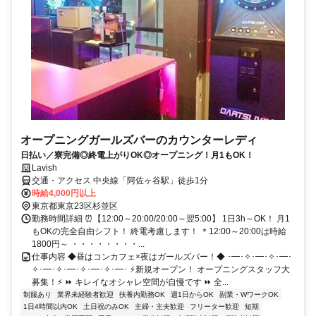
オープニングガールズバーのカウンターレディ
日払い／寮完備◎終電上がりOK◎オープニング！月1もOK！
Lavish
交通・アクセス 中央線「阿佐ヶ谷駅」徒歩1分
時給4,000円以上
東京都東京23区杉並区
勤務時間詳細 ⏰【12:00～20:00/20:00～翌5:00】 1日3h～OK！ 月1
もOKの完全自由シフト！ 終電考慮します！ ＊12:00～20:00は時給
1800円～ ・・・・・・・・...
仕事内容 ◆昼はコンカフェ×夜はガールズバー！◆ ･━･✧･━･✧･━･
✧･━･✧･━･✧･━･✧･━･ ⚡新規オープン！ オープニングスタッフ大
募集！⚡ ⏩ キレイなオシャレ空間が自慢です ⏩ 全...
制服あり
業界未経験者歓迎
扶養内勤務OK
週1日からOK
副業・WワークOK
1日4時間以内OK
土日祝のみOK
主婦・主夫歓迎
フリーター歓迎
短期