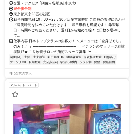
交通・アクセス ｢阿佐ヶ谷駅｣徒歩10秒
完全歩合制
東京都東京23区杉並区
勤務時間詳細 10：00～23：30／店舗営業時間 ご自身の希望に合わせ
て稼働時間を決めていただけます。 即日勤務も可能です！ 希望曜
日・時間をご相談ください。 週1日から始めて徐々に日数を増やし
て...
仕事内容 日本トップクラスの集客力！ ＼メニューは「全身ほぐし」
のみ！／ ┏ ──────────────── ┓ ベテランのマッサージ経験
者歓迎★ こり改善サロンの施術スタッフ募集 ┗ ─...
制服あり
主婦・主夫歓迎
即日勤務OK
経験者歓迎
有資格者歓迎
研修あり
ブランクOK
長期歓迎
完全歩合制
駅近5分以内
シフト制
髪型・髪色自由
同じ企業の求人
アルバイト・パート