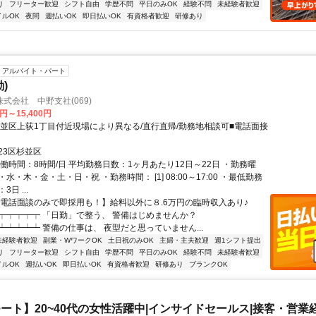
り
フリーター歓迎
シフト自由
学歴不問
平日のみOK
経験不問
未経験者歓迎
イルOK
夜間
週払いOK
即日払いOK
有資格者歓迎
研修あり
アルバイト・パート
)
式会社 中野支社(069)
0円～15,400円
杉並区上荻1丁目付近現場により異なる/直行直帰/勤務地相談可■電話面接
23区杉並区
働時間：8時間/日 平均勤務日数：1ヶ月あたり12日～22日 ・勤務曜
水・木・金・土・日・祝 ・勤務時間： [1] 08:00～17:00 ・最低勤務
日 ...
【電話面談のみで即採用も！】給料以外に８.6万円の臨時収入あり♪
┯┯┯┯┯ 「日勤」で整う、 警備はじめませんか？
┷┷┷┷┷ 警備の仕事は、 夜型だと思っていません...
未経験者歓迎
副業・WワークOK
土日祝のみOK
主婦・主夫歓迎
週1シフト提出
り
フリーター歓迎
シフト自由
学歴不問
平日のみOK
経験不問
未経験者歓迎
イルOK
週払いOK
即日払いOK
有資格者歓迎
研修あり
ブランクOK
ート】20~40代の女性活躍中|インサイドセールス|接客・営業