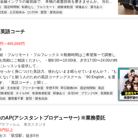
 金融インフラの最前線で、 本物の基盤技術を磨きませんか。 当社...
り
固定時間制
転勤なし
フルリモート
経験者歓迎
研修あり
賞与あり
費支給
土日祝休み
ひげOK
髪型・髪色自由
な英語コーチ
0円～405,000円
ト
細 ・フルリモート・フルフレックス ※勤務時間はご希望第一で調整し
気軽にご相談ください。 ・朝6:00〜10:00頃、夕方17:00〜24:00の時
レッスンを提供して...
「せっかく身につけた英語力、使わないまま眠らせていませんか？」 “も
ない”と願う人のための英語コーチングスクール 「90 English」を運
。 「英語コーチ」と聞く...
主婦・主夫歓迎
フリーター歓迎
学歴不問
即日勤務OK
固定時間制
英語
経験者歓迎
ネイルOK
有資格者歓迎
研修あり
在宅OK
ブランクOK
長期歓迎
自由
履歴書不要
髪型・髪色自由
のAP(アシスタントプロデューサー) ※業務委託
ブサフィルム 東京スタジオ
00円以上
セス 「荻窪駅」徒歩5分