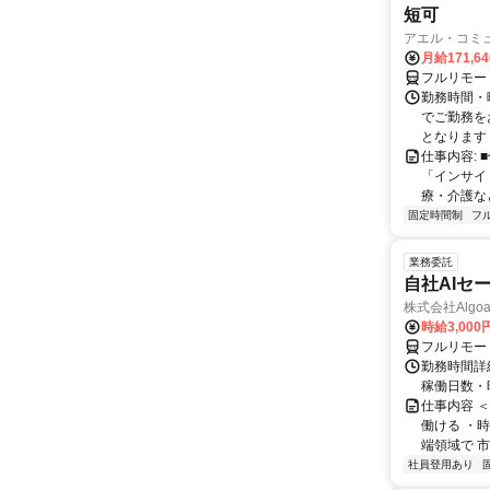
短可
アエル・コミ
月給171,6
フルリモー
勤務時間・
でご勤務をお
となります ①0
仕事内容:
「インサイ
療・介護な
固定時間制
フ
業務委託
自社AIセ
株式会社Algoa
時給3,000
フルリモー
勤務時間詳細
稼働日数・
仕事内容 
働ける ・時
端領域で 市
社員登用あり