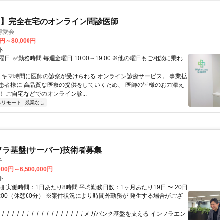
定】完全在宅のオンライン問診医師
博愛会
0円～80,000円
ト
日: ✅勤務時間 毎週金曜日 10:00～19:00 ※他の曜日もご相談に乗れ
 スキマ時間に医師の診察が受けられる オンライン診療サービス。 事業拡
患者様に 高品質な医療の提供をしていくため、 医師の皆様のお力添え
 ご自宅などでのオンライン診...
ルリモート
残業なし
フラ基盤(サーバー)技術者募集
子
000円～6,500,000円
ト
 実働時間：1日あたり8時間 平均勤務日数：1ヶ月あたり19日 〜 20日
18:00（休憩60分） ※案件状況により時間外勤務が 発生する場合がござ
/_/_/_/_/_/_/_/_/_/_/_/_/_/_/_/_/ メガバンク基盤を支える インフラエン