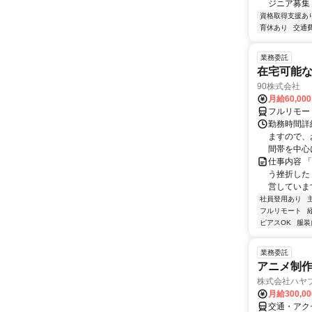
ジニア募集
資格取得支援あ
育休あり
交通
業務委託
在宅可能
90株式会社
月給60,00
フルリモー
勤務時間詳
ますので、お
間帯を中心に
仕事内容 
う挫折したく
営しています
社員登用あり
フルリモート
ピアスOK
服装
業務委託
アニメ制作
株式会社ハヤ
月給300,0
交通・アク