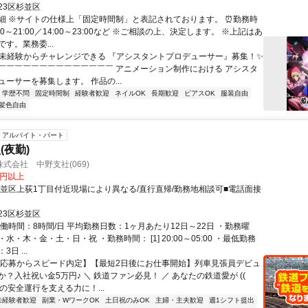
23区杉並区
細 ※サイトの仕様上「固定時間制」と表記されております。 ⏰勤務時
:00～21:00／14:00～23:00など ※ご相談の上、決定します。 ※上記はあ
す。業務委...
✨未経験からチャレンジできる 『アシスタントプロデューサー』募集！✨
￣￣￣￣￣￣￣￣￣￣￣￣￣￣ アニメーション制作における アシスタ
ーサーを募集します。 作品の...
学歴不問
固定時間制
経験者歓迎
ネイルOK
長期歓迎
ピアスOK
服装自由
髪色自由
アルバイト・パート
(夜勤)
式会社 中野支社(069)
3円以上
杉並区上荻1丁目付近現場により異なる/直行直帰/勤務地相談可■電話面接
23区杉並区
働時間：8時間/日 平均勤務日数：1ヶ月あたり12日～22日 ・勤務曜
水・木・金・土・日・祝 ・勤務時間： [1] 20:00～05:00 ・最低勤務
日 ...
【応募からスピード内定】【最短2日後にお仕事開始】列車見張員デビュ
？入社祝い金5万円♪ ＼ 鉄道ファン必見！ ／ あなたの鉄道愛が ((ゝ
列車の安全運行を支える力に！...
未経験者歓迎
副業・WワークOK
土日祝のみOK
主婦・主夫歓迎
週1シフト提出