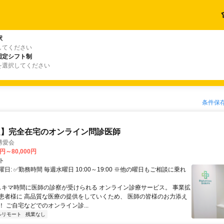
駅
してください
固定シフト制
を選択してください
条件保
定】完全在宅のオンライン問診医師
博愛会
0円～80,000円
ト
日: ✅勤務時間 毎週水曜日 10:00～19:00 ※他の曜日もご相談に乗れ
 スキマ時間に医師の診察が受けられる オンライン診療サービス。 事業拡
患者様に 高品質な医療の提供をしていくため、 医師の皆様のお力添え
 ご自宅などでのオンライン診...
ルリモート
残業なし