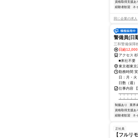
資格取得支援あ
経験者歓迎
ネ
同じ企業の求人
警備員(日勤
三和警備保障株
日給12,00
アクセス 
■来社不要
東京都東京
勤務時間 実
日：月・火・
日数（週）：3
仕事内容 
┯┯┯┯┯
┷┷┷┷┷
制服あり
業界
資格取得支援あ
経験者歓迎
ネ
正社員
【フルリモ