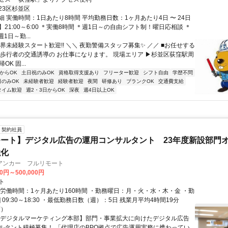
23区杉並区
 実働時間：1日あたり8時間 平均勤務日数：1ヶ月あたり4日 〜 24日
21:00～6:00 ＊実働8時間 ＊週1日～の自由シフト制！曜日応相談 ＊
1日～勤...
界未経験スタート歓迎!! ＼＼ 夜勤警備スタッフ募集✨ ／／ ■お任せする
や歩行者の交通誘導の お仕事になります。 現場エリア ▶杉並区荻窪駅周
OK 固...
からOK
土日祝のみOK
資格取得支援あり
フリーター歓迎
シフト自由
学歴不問
日のみOK
未経験者歓迎
経験者歓迎
夜間
研修あり
ブランクOK
交通費支給
タイム歓迎
週2・3日からOK
深夜
週4日以上OK
契約社員
ート】デジタル広告の運用コンサルタント 23年度新設部門
強化
アンカー フルリモート
00円～500,000円
ト
総労働時間：1ヶ月あたり160時間 ・勤務曜日：月・火・水・木・金 ・勤
1] 09:30～18:30 ・最低勤務日数（週）：5日 残業月平均4時間19分
度）
【デジタルマーケティング本部】部門・事業拡大に向けたデジタル広告
ルタント積極募集！ 「代理店のBPO拠点で広告運用実務に携わってい