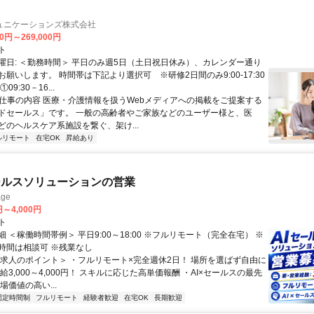
ュニケーションズ株式会社
40円～269,000円
ト
曜日: ＜勤務時間＞ 平日のみ週5日（土日祝日休み）、カレンダー通り
願いします。 時間帯は下記より選択可 ※研修2日間のみ9:00-17:30
9:30－16...
 ■仕事の内容 医療・介護情報を扱うWebメディアへの掲載をご提案する
ドセールス」です。 一般の高齢者やご家族などのユーザー様と、医
どのヘルスケア系施設を繋ぐ、架け...
ルリモート
在宅OK
昇給あり
ールスソリューションの営業
ge
円～4,000円
ト
 ＜稼働時間帯例＞ 平日9:00～18:00 ※フルリモート（完全在宅） ※
時間は相談可 ※残業なし
＜求人のポイント＞ ・フルリモート×完全週休2日！ 場所を選ばず自由に
給3,000～4,000円！ スキルに応じた高単価報酬 ・AI×セールスの最先
場価値の高い...
固定時間制
フルリモート
経験者歓迎
在宅OK
長期歓迎