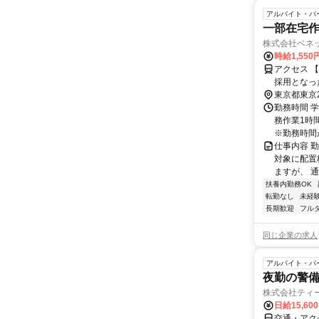
アルバイト・パ
一部在宅作
株式会社ベネ
時給1,55
アクセス 
採用となっ
担当いただ
東京都東京
し、無理の
勤務時間 学
ます。＞
務作業1時
※勤務時間が8
仕事内容 
対象に配置
ますが、 
扶養内勤務OK
転勤なし
未経
長期歓迎
フル
同じ企業の求人
アルバイト・パ
夜勤の警
株式会社ティ
日給15,60
交通・アク