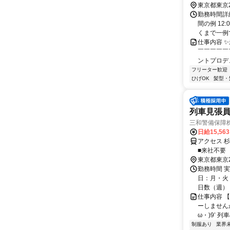
東京都東京
勤務時間詳
間の例 12
くまで一例で
仕事内容 
￣￣￣￣￣
ントプロデュ
フリーター歓迎
ひげOK
髪型・
列車見張員
三和警備保障株
日給15,56
アクセス 
■来社不要
東京都東京
勤務時間 実
日：月・火・
日数（週）：3
仕事内容 
ーしませんか
ω・)9’ 
制服あり
業界