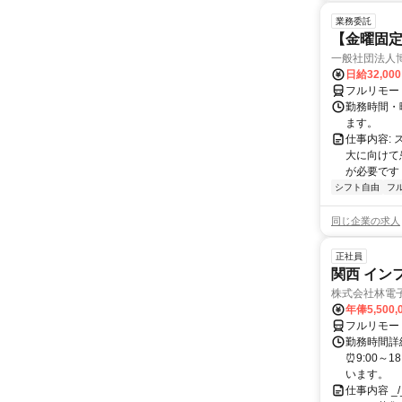
業務委託
【金曜固
一般社団法人
日給32,00
フルリモー
勤務時間・曜
ます。
仕事内容:
大に向けて
が必要です！
シフト自由
フ
同じ企業の求人
正社員
関西 イン
株式会社林電
年俸5,500,
フルリモー
勤務時間詳細
⏰9:00～
います。
仕事内容 _/_