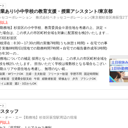
ート
業あり!小中学校の教育支援・授業アシスタント/東京都
ッセコーポレーション 株式会社ベネッセコーポレーション(東京都杉並区南荻窪2丁
0円以上
【勤務地】杉並区の小中学校、教育委員会※居住地を考慮の上、決定 ＜
た場合は、この求人の市区町村全域を対象に配置校を検討いたします。
く学校は複数校となる場合もございますが、通勤エリアや居住地を考慮
23区杉並区
ない範囲でご勤務いただけるよう、最終的にはご相談の上で決定いたし
校滞在：8:30～17:30の間の実働7時間(うち休憩１時間) ＋ 在宅での事
間 実働8時間/日(現地での勤務時間7時間＋自宅での報告書作成等1時間)
:30～の...
勤務地についての補足 採用となった場合は、この求人の市区町村全域を
校を検討いたします。 担当いただく学校は複数校となる場合もござい
通勤エリアや居住地を考慮し、無理のない範...
副業・WワークOK
主婦・主夫歓迎
フリーター歓迎
学歴不問
固定時間制
験者歓迎
交通費全額支給
午前
経験者歓迎
研修あり
夕方
ブランクOK
タイム歓迎
週2・3日からOK
ート
備スタッフ
ー・オー・エー【勤務地】杉並区荻窪駅周辺の現場
0円以上
セス 「荻窪駅」よりアクセス便利