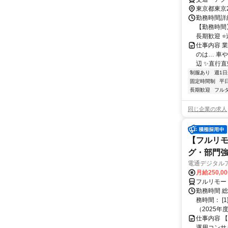
東京都東京
勤務時間詳細
【勤務時間】
長期歓迎 ⭐週
仕事内容 業
のは… 車
辺 ✨直行直帰
制服あり
週1日
固定時間制
平
長期歓迎
フル
同じ企業の求人
【フルリモ
グ・部門
電通デジタル
月給250,0
フルリモー
勤務時間 
務時間： [
（2025年
仕事内容 
運用コンサ