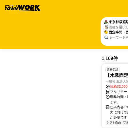
東京都
荻窪
職種を選択
固定時間・
キーワード
1,169件
業務委託
【水曜固
一般社団法人
日給32,00
フルリモー
勤務時間・曜
ます。
仕事内容:
大に向けて
が必要です！
シフト自由
フ