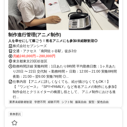
制作進行管理(アニメ制作)
人を幸せにして稼ごう！有名アニメにも参加/未経験歓迎◎
株式会社セブンシーズ
交通・アクセス 「南阿佐ヶ谷駅」徒歩3分
月給240,000円～280,000円
東京都東京23区杉並区
勤務時間詳細 実働時間：1日あたり8時間 平均勤務日数：1ヶ月あた
り20日 〜 22日 交代制 ＜勤務時間＞ 日勤：12:00～21:00 実働8時間
夜勤：21:00～翌6:00 実働7時間 ◎...
仕事内容 【アニメに詳しくなくても、絵が描けなくてもOK！】
【『ワンピース』『SPY×FAMILY』など有名アニメの制作にも参加】
制作会社とクリエイターの橋渡し役として、 アニメ制作における進
行...
業界未経験者歓迎
学歴不問
経験不問
シフト制
服装自由
髪型・髪色自由
業務委託