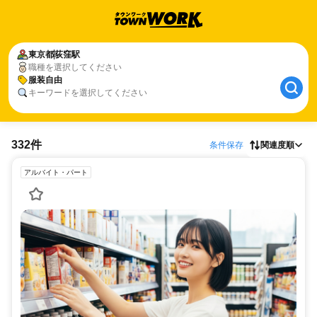
東京都
荻窪駅
職種を選択してください
服装自由
キーワードを選択してください
332件
条件保存
関連度順
アルバイト・パート