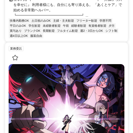
を幸せに』 利用者様にも、自分にも寄り添える。 「あくとケア」で
始める非常勤ヘルパー。
┗━━━━━━━━━━━━━━━━━━┛ ...
扶養内勤務OK
土日祝のみOK
主婦・主夫歓迎
フリーター歓迎
学歴不問
平日のみOK
学生歓迎
未経験者歓迎
午前
経験者歓迎
有資格者歓迎
夕方
賞与あり
ブランクOK
長期歓迎
フルタイム歓迎
週2・3日からOK
シフト制
週4日以上OK
服装自由
業務委託