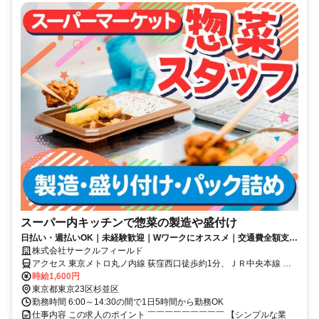
スーパー内キッチンで惣菜の製造や盛付け
日払い・週払いOK｜未経験歓迎｜Wワークにオススメ｜交通費全額支給
｜駅チカ
株式会社サークルフィールド
アクセス 東京メトロ丸ノ内線 荻窪西口徒歩約1分、ＪＲ中央本線 荻
窪西口徒歩約1分
時給1,600円
東京都東京23区杉並区
勤務時間 6:00～14:30の間で1日5時間から勤務OK
仕事内容 この求人のポイント ￣￣￣￣￣￣￣￣￣ 【シンプルな業