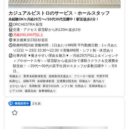
カジュアルビストロのサービス・ホールスタッフ
未経験OK✨月給29万〜✅20代30代活躍中！駅近徒歩2分！
ORCHESTRA 荻窪
交通・アクセス 荻窪駅から約120m 徒歩2分
月給290,000円以上
東京都東京23区杉並区
勤務時間詳細 実働時間：1日あたり8時間 平均勤務日数：1ヶ月あた
り22日 〜 23日 10:30〜22:30 ※実働8時間・シフト制・休憩あり
仕事内容 ▼働きやすい理由＆魅力▼ ✅月給29万円以上＆インセンテ
ィブやボーナス有✨ ✅荻窪駅から徒歩2分で通勤ラクラク＆交通費全
額支給！ ✅20代〜30代の若手社員やスタッフが多数活躍中！ ✅月8
日...
制服あり
業界未経験者歓迎
資格取得支援あり
フリーター歓迎
学歴不問
転勤なし
経験不問
未経験者歓迎
交通費全額支給
研修あり
賞与あり
まかないあり
長期歓迎
駅近5分以内
シフト制
社割あり
長期休暇あり
ピアスOK
服装自由
食事補助あり
正社員