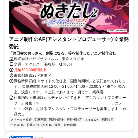
アニメ制作のAP(アシスタントプロデューサー) ※業務
委託
「片田舎のおっさん、剣聖になる」等を制作したアニメ制作会社！
株式会社ハヤブサフィルム 東京スタジオ
交通・アクセス 「荻窪駅」徒歩5分
月給300,000円以上
東京都東京23区杉並区
勤務時間詳細 ※サイトの仕様上「固定時間制」と表記されておりま
す。 ⏰勤務時間の例 12:00～21:00／14:00～23:00など ※ご相談の
上、決定します。 ※上記はあくまで一例です。業務委...
仕事内容 ✨未経験からチャレンジできる 『アシスタントプロデュー
サー』募集！✨ ￣￣￣￣￣￣￣￣￣￣￣￣￣￣￣￣￣￣￣ アニメー
ション制作における アシスタントプロデューサーを募集します。 作
品の...
フリーター歓迎
学歴不問
固定時間制
経験者歓迎
ネイルOK
長期歓迎
ピアスOK
服装自由
ひげOK
髪型・髪色自由