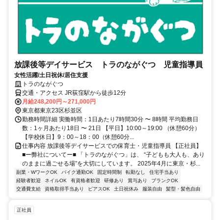
放課後等デイサービス トラのながぐつ 児童指導員
女性活躍/土日祝休/居住支援
トラのながぐつ
交通・アクセス JR荻窪駅から徒歩12分
月給248,200円～271,000円
東京都東京23区杉並区
勤務時間詳細 実働時間：1日あたり7時間30分 〜 8時間 平均勤務日
数：1ヶ月あたり18日 〜 21日 【平日】10:00～19:00 （休憩60分）
【学校休日】9：00～18：00（休憩60分...
仕事内容 放課後等デイサービスでの保育士・児童指導員 【正社員】
■ー弊社についてー■ 「トラのながぐつ」は、 “子どもも大人も、あり
のままに過ごせる場”を大切にしています。 2025年4月に東京・杉...
副業・WワークOK
バイク通勤OK
固定時間制
転勤なし
住宅手当あり
経験者歓迎
ネイルOK
有資格者歓迎
研修あり
賞与あり
ブランクOK
交通費支給
資格取得手当あり
ピアスOK
土日祝休み
服装自由
髪型・髪色自由
正社員