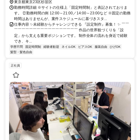
東京都東京23区杉並区
勤務時間詳細 ※サイトの仕様上「固定時間制」と表記されておりま
す。 ⏰勤務時間の例 12:00～21:00／14:00～23:00など ※固定の勤務
時間はありませんが、案件スケジュールに基づきスタ...
仕事内容 ✨未経験からチャレンジできる 『設定制作』募集！ ✨ ￣￣
￣￣￣￣￣￣￣￣￣￣￣￣￣￣￣￣￣ 作品の世界観づくりを「設
定」から支える重要ポジションです。 制作全体の流れを身近で経験
でき、キ...
学歴不問
固定時間制
経験者歓迎
ネイルOK
ピアスOK
服装自由
ひげOK
髪型・髪色自由
正社員