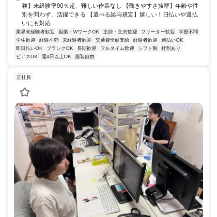
務】未経験率90％超、難しい作業なし 【働きやすさ抜群】年齢や性
別を問わず、活躍できる 【選べる給与規定】嬉しい！日払いや週払
いにも対応...
業界未経験者歓迎
副業・WワークOK
主婦・主夫歓迎
フリーター歓迎
学歴不問
学生歓迎
経験不問
未経験者歓迎
交通費全額支給
経験者歓迎
週払いOK
即日払いOK
ブランクOK
長期歓迎
フルタイム歓迎
シフト制
社割あり
ピアスOK
週4日以上OK
服装自由
正社員