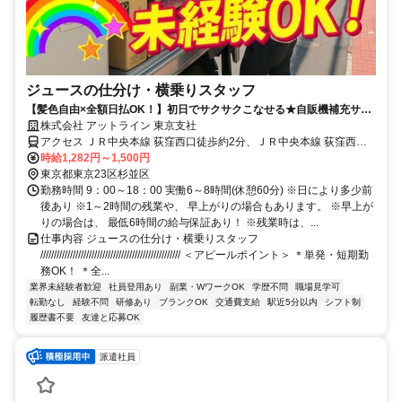
ジュースの仕分け・横乗りスタッフ
【髪色自由×全額日払OK！】初日でサクサクこなせる★自販機補充サポ
ート＜履歴書不要×WEB面談OK＞
株式会社 アットライン 東京支社
アクセス ＪＲ中央本線 荻窪西口徒歩約2分、ＪＲ中央本線 荻窪西口
徒歩約2分、東京メトロ丸ノ内線 南阿佐ヶ谷1番口徒歩約23分
時給1,282円～1,500円
東京都東京23区杉並区
勤務時間 9：00～18：00 実働6～8時間(休憩60分) ※日により多少前
後あり ※1～2時間の残業や、 早上がりの場合もあります。 ※早上が
りの場合は、 最低6時間の給与保証あり！ ※残業時は、...
仕事内容 ジュースの仕分け・横乗りスタッフ
//////////////////////////////////////////////////// ＜アピールポイント＞ ＊単発・短期勤
務OK！ ＊全...
業界未経験者歓迎
社員登用あり
副業・WワークOK
学歴不問
職場見学可
転勤なし
経験不問
研修あり
ブランクOK
交通費支給
駅近5分以内
シフト制
履歴書不要
友達と応募OK
派遣社員