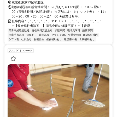
東京都東京23区杉並区
勤務時間詳細 総労働時間：1ヶ月あたり172時間 11：00～翌4：
00（実働8時間／休憩1時間） ※店舗によります シフト例） ・ 11：
00～20：00 ・20：00～翌4：00 ★残業は月平...
仕事内容 * .｡.: ｡.:｡.:.｡.: .｡.: .｡.:ＰＯＩＮＴ . ｡.: ｡.: .｡.: .｡.: .｡.::*｡.: .｡.::
✅【飲食経験者歓迎！】商品企画の経験不要！ ✅【管理...
業界未経験者歓迎
資格取得支援あり
学歴不問
職場見学可
経験不問
住宅手当あり
研修あり
賞与あり
ブランクOK
交通費支給
駅近5分以内
シフト制
社割あり
服装自由
昼食補助あり
履歴書不要
食事補助あり
アルバイト・パート