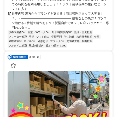
てる時間を有効活用しましょう！！ テスト前や長期の旅行など、シ
フトに入る...
仕事内容 裏方からブランドを支える！商品管理スタッフ大募集！
＊。・―――――――――――――――― 接客なしの裏方！コツコ
ツ働ける♪ 社割で新作おトク！髪型自由でオシャレ◎ バックヤード専
門のスタッ...
扶養内勤務OK
副業・WワークOK
1日4時間以内OK
主婦・主夫歓迎
フリーター歓迎
早朝
シフト自由
学歴不問
学生歓迎
未経験者歓迎
午前
経験者歓迎
ネイルOK
研修あり
ブランクOK
交通費支給
長期歓迎
フルタイム歓迎
駅近5分以内
週2・3日からOK
派遣社員