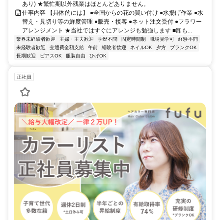
あり) ★繁忙期以外残業はほとんどありません。
仕事内容 【具体的には】 ●全国からの花の買い付け ●水揚げ作業 ●水
替え・見切り等の鮮度管理 ●販売・接客 ●ネット注文受付 ●フラワー
アレンジメント ★当社ではすぐにアレンジも勉強します ■卸も...
業界未経験者歓迎
主婦・主夫歓迎
学歴不問
固定時間制
職場見学可
経験不問
未経験者歓迎
交通費全額支給
午前
経験者歓迎
ネイルOK
夕方
ブランクOK
長期歓迎
ピアスOK
服装自由
ひげOK
正社員