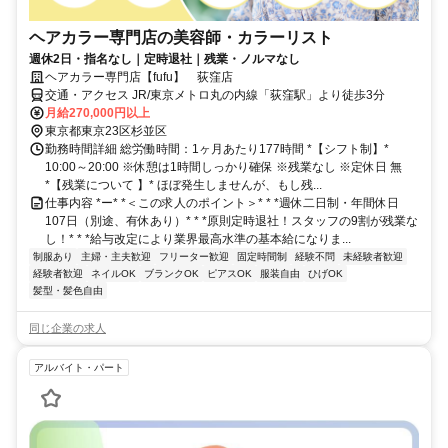
ヘアカラー専門店の美容師・カラーリスト
週休2日・指名なし｜定時退社｜残業・ノルマなし
ヘアカラー専門店【fufu】 荻窪店
交通・アクセス JR/東京メトロ丸の内線「荻窪駅」より徒歩3分
月給270,000円以上
東京都東京23区杉並区
勤務時間詳細 総労働時間：1ヶ月あたり177時間 *【シフト制】*
10:00～20:00 ※休憩は1時間しっかり確保 ※残業なし ※定休日 無
*【残業について 】* ほぼ発生しませんが、もし残...
仕事内容 *ー* *＜この求人のポイント＞* * *週休二日制・年間休日
107日（別途、有休あり）* * *原則定時退社！スタッフの9割が残業な
し！* * *給与改定により業界最高水準の基本給になりま...
制服あり
主婦・主夫歓迎
フリーター歓迎
固定時間制
経験不問
未経験者歓迎
経験者歓迎
ネイルOK
ブランクOK
ピアスOK
服装自由
ひげOK
髪型・髪色自由
同じ企業の求人
アルバイト・パート