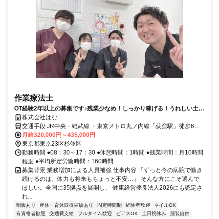
作業療法士
OT経験2年以上の募集です♪残業少なめ！しっかり稼げる！うれしい土日
祝日休み・年間休日124日！
株式会社はな
交通手段 JR中央・総武線 ・東京メトロ丸ノ内線「荻窪駅」徒歩6分
【最寄り駅】 ・ＪＲ中央線「荻窪駅」 ・東京メトロ丸ノ内線「荻窪
月給320,000円～435,000円
駅」 ・その他
東京都東京23区杉並区
勤務時間 ●08：30～17：30 ●休憩時間：1時間 ●残業時間：月10時間
程度 ●平均所定労働時間：160時間
募集背景 業務増加による人員補強 仕事内容 「ずっと今の病院で働き
続けるのは、体力も将来もちょっと不安…」 そんな方にこそ選んで
ほしい。全国に35拠点を展開し、 健康経営優良法人2026にも認定さ
れ...
制服あり
産休・育休取得実績あり
固定時間制
経験者歓迎
ネイルOK
有資格者歓迎
交通費支給
フルタイム歓迎
ピアスOK
土日祝休み
服装自由