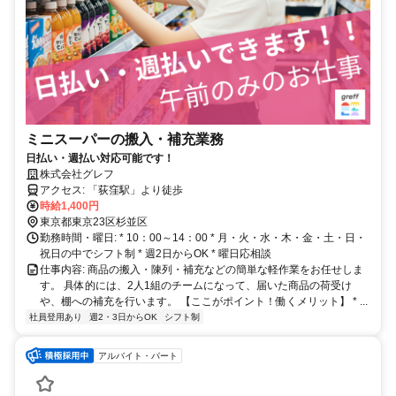
ミニスーパーの搬入・補充業務
日払い・週払い対応可能です！
株式会社グレフ
アクセス: 「荻窪駅」より徒歩
時給1,400円
東京都東京23区杉並区
勤務時間・曜日: * 10：00～14：00 * 月・火・水・木・金・土・日・
祝日の中でシフト制 * 週2日からOK * 曜日応相談
仕事内容: 商品の搬入・陳列・補充などの簡単な軽作業をお任せしま
す。 具体的には、2人1組のチームになって、届いた商品の荷受け
や、棚への補充を行います。 【ここがポイント！働くメリット】 * ...
社員登用あり
週2・3日からOK
シフト制
アルバイト・パート