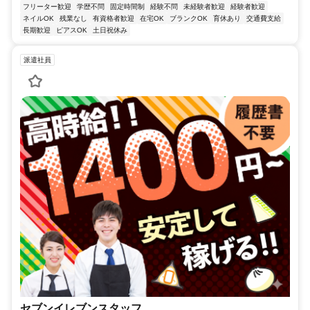
フリーター歓迎
学歴不問
固定時間制
経験不問
未経験者歓迎
経験者歓迎
ネイルOK
残業なし
有資格者歓迎
在宅OK
ブランクOK
育休あり
交通費支給
長期歓迎
ピアスOK
土日祝休み
派遣社員
セブンイレブンスタッフ