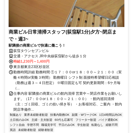
商業ビル日常清掃スタッフ(荻窪駅1分)夕方~閉店ま
で・週3~
駅隣接の商業ビルで快適に働こう！
荻窪タウンセブンビル
交通・アクセス JR中央線荻窪駅から徒歩１分
時給1,230円～1,400円
東京都東京23区杉並区
勤務時間詳細 勤務時間 ①１７：００or１８：００～２１：００（実
働４時間or実働３時間） 勤務曜日 シフト制 面接時希望曜日応相談
（勤務は週３～４日想定） ※曜日固定も可 契約更新期間：6ケ月毎
（...
仕事内容 駅隣接の商業ビルの館内清掃 営業中～閉店作業をお願いし
ます。（17：００or１８：００～２１：００） ・館内巡回清掃
（主：ゴミ回収、ゴミの拾い掃き等） ・お客様対応、ご案内 ・館内
閉店準備作...
制服あり
業界未経験者歓迎
扶養内勤務OK
副業・WワークOK
1日4時間以内OK
土日祝のみOK
主婦・主夫歓迎
60代も応募可
フリーター歓迎
バイク通勤OK
シフト自由
学歴不問
職場見学可
平日のみOK
学生歓迎
転勤なし
経験不問
英語
未経験者歓迎
経験者歓迎