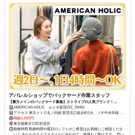
アパレルショップでバックヤード作業スタッフ
【裏方メインのバックヤード募集】ストライプの人気ブランド！
AMERICAN HOLIC／アメリカンホリック♪
AMERICAN HOLIC ルミネ荻窪(SS_5846)
アクセス 東京メトロ丸ノ内線 荻窪北口徒歩約1分、ＪＲ中央本線 荻
窪北口徒歩約1分、東京メトロ丸ノ内線 南阿佐ヶ谷1番口徒歩約20分
時給1,300円
東京都東京23区杉並区
勤務時間 勤務時間や曜日のシフトのご希望はお気軽にご相談くださ
い！ あなたのライフスタイルに合わせて、無理なく働けます。 空い