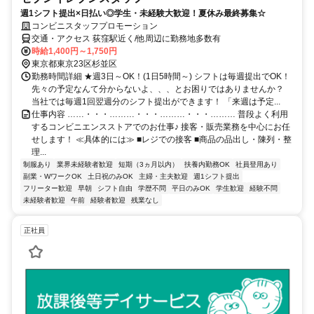
週1シフト提出×日払い◎学生・未経験大歓迎！夏休み最終募集☆
コンビニスタッフプロモーション
交通・アクセス 荻窪駅近く/他周辺に勤務地多数有
時給1,400円～1,750円
東京都東京23区杉並区
勤務時間詳細 ★週3日～OK！(1日5時間～) シフトは毎週提出でOK！
先々の予定なんて分からないよ、、、とお困りではありませんか？
当社では毎週1回翌週分のシフト提出ができます！ 「来週は予定...
仕事内容 ……・・・………・・・………・・・……… 普段よく利用
するコンビニエンスストアでのお仕事♪ 接客・販売業務を中心にお任
せします！ ≪具体的には≫ ■レジでの接客 ■商品の品出し・陳列・整
理...
制服あり
業界未経験者歓迎
短期（3ヵ月以内）
扶養内勤務OK
社員登用あり
副業・WワークOK
土日祝のみOK
主婦・主夫歓迎
週1シフト提出
フリーター歓迎
早朝
シフト自由
学歴不問
平日のみOK
学生歓迎
経験不問
未経験者歓迎
午前
経験者歓迎
残業なし
正社員