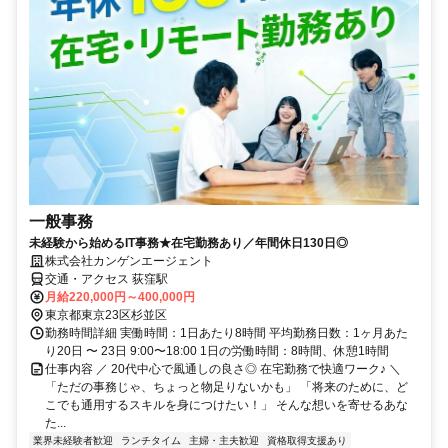
一般事務
未経験から始めるIT事務★在宅勤務あり／年間休日130日◎
株式会社カンゲンエージェント
交通・アクセス 荻窪駅
月給220,000円～400,000円
東京都東京23区杉並区
勤務時間詳細 実働時間：1日あたり8時間 平均勤務日数：1ヶ月あた
り20日 〜 23日 9:00〜18:00 1日の労働時間：8時間、休憩1時間
仕事内容 ／ 20代中心で風通しの良さ◎ 在宅勤務で快適ワーク♪ ＼
「ただの事務じゃ、ちょっと物足りないかも」 「将来のために、ど
こでも通用するスキルを身につけたい！」 そんな想いを寄せるあな
た...
業界未経験者歓迎
ランチタイム
主婦・主夫歓迎
資格取得支援あり