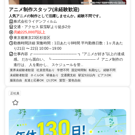
アニメ制作スタッフ(未経験歓迎)
人気アニメの制作として活躍しませんか。経験不問です。
株式会社ライデンフィルム
交通・アクセス 荻窪駅より徒歩2分
月給225,000円以上
東京都東京23区杉並区
勤務時間詳細 実働時間：1日あたり8時間 平均勤務日数：1ヶ月あた
り21日 〜 22日 10:00～19:00
仕事内容 ┏ ──────────────── ┓ “アニメが好き”以上の達成
感。 だから面白い。 ┗ ──────────────── ┛ アニメ制作の
進行は、 人を動かし、 スケジュールを管...
業界未経験者歓迎
社員登用あり
学歴不問
固定時間制
転勤なし
経験不問
未経験者歓迎
ネイルOK
研修あり
交通費支給
駅近5分以内
ピアスOK
服装自由
友達と応募OK
ひげOK
髪型・髪色自由
正社員