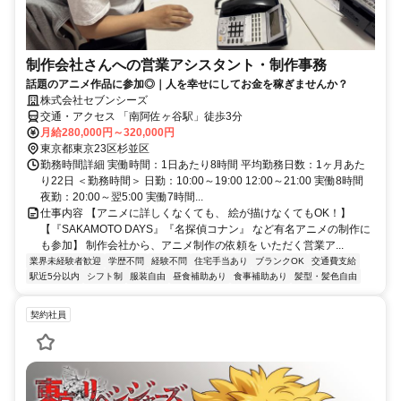
制作会社さんへの営業アシスタント・制作事務
話題のアニメ作品に参加◎｜人を幸せにしてお金を稼ぎませんか？
株式会社セブンシーズ
交通・アクセス 「南阿佐ヶ谷駅」徒歩3分
月給280,000円～320,000円
東京都東京23区杉並区
勤務時間詳細 実働時間：1日あたり8時間 平均勤務日数：1ヶ月あた
り22日 ＜勤務時間＞ 日勤：10:00～19:00 12:00～21:00 実働8時間
夜勤：20:00～翌5:00 実働7時間...
仕事内容 【アニメに詳しくなくても、 絵が描けなくてもOK！】
【『SAKAMOTO DAYS』『名探偵コナン』 など有名アニメの制作に
も参加】 制作会社から、アニメ制作の依頼を いただく営業ア...
業界未経験者歓迎
学歴不問
経験不問
住宅手当あり
ブランクOK
交通費支給
駅近5分以内
シフト制
服装自由
昼食補助あり
食事補助あり
髪型・髪色自由
契約社員