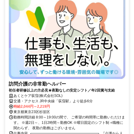
訪問介護の非常勤ヘルパー
初任者研修以上の方必見★夜勤なしの安定シフト／年2回賞与支給
あくとケア荻窪(株式会社SOL)
交通・アクセス JR中央線「荻窪駅」より徒歩6分
時給2,044円～2,219円
東京都東京23区杉並区
勤務時間詳細 8:00～19:00の間で、 ご希望の時間帯に勤務いただけま
す。 ※週2日～、1日2時間～勤務OK ※曜日固定のシフト制 ⭐職種に
関わらず、 夜勤の勤務はございません
仕事内容 ┏━━━━━━━━━━━━━━━━━━┓ 『介護から人