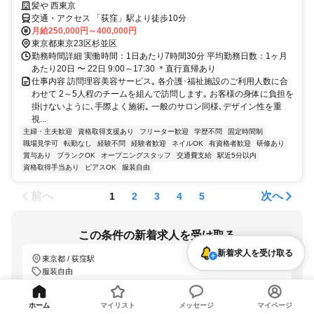
髪や 西東京
交通・アクセス 「荻窪」駅より徒歩10分
月給250,000円～400,000円
東京都東京23区杉並区
勤務時間詳細 実働時間：1日あたり7時間30分 平均勤務日数：1ヶ月
あたり20日 〜 22日 9:00～17:30 ＊直行直帰あり
仕事内容 訪問理容美容サービス｡ 各介護･福祉施設のご利用人数に合
わせて 2～5人程のチームを組んで訪問します｡ お客様の身体に負担を
掛けないように､手際よく施術｡ 一般のサロン同様､デザイン性を重
視...
主婦・主夫歓迎
資格取得支援あり
フリーター歓迎
学歴不問
固定時間制
職場見学可
転勤なし
経験不問
経験者歓迎
ネイルOK
有資格者歓迎
研修あり
賞与あり
ブランクOK
オープニングスタッフ
交通費支給
駅近5分以内
資格取得手当あり
ピアスOK
服装自由
前へ
次へ
1
2
3
4
5
この条件の新着求人を受け取る
新着求人を受け取る
東京都 / 荻窪駅
服装自由
「LINEで受け取る」では、新着求人のほか、おすすめ情報なども配信しま
す。
詳しくはこちら
ホーム
マイリスト
メッセージ
マイページ