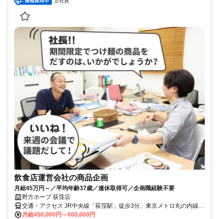
正社員
飲食店運営会社の商品企画
月給45万円～／平均年齢37歳／連休取得可／企画職経験不要
野方ホープ 荻窪店
交通・アクセス JR中央線「荻窪駅」徒歩3分、東京メトロ丸の内線
「荻窪駅」徒歩3分
月給450,000円～600,000円