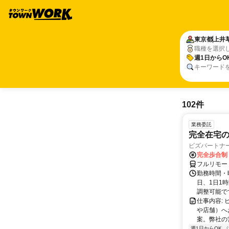
東京都
上井
職種を選択
週1日からO
キーワード
102件
業務委託
完全在宅
ビズパートナ
完全歩合制
フルリモー
勤務時間・曜
日、1日1
調整可能です
仕事内容:
や店舗）へ
案。弊社の
週1日からOK