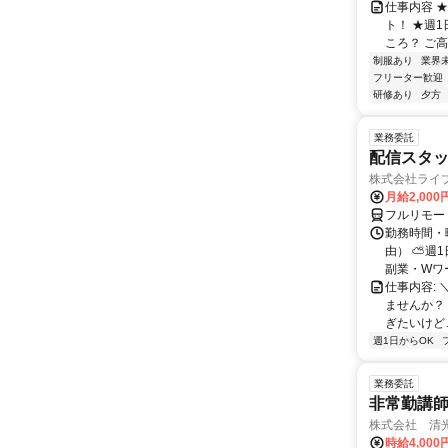
仕事内容 
ト！ ★週
ころ？ ご高
制服あり
業界
フリーター歓迎
研修あり
夕方
業務委託
配信スタッ
株式会社ライ
月給2,000
フルリモー
勤務時間・
由） ⛅週1
副業・Wワ
仕事内容: 
ませんか？
ぎたいけど…
週1日からOK
業務委託
非常勤講
株式会社 清
時給4,00