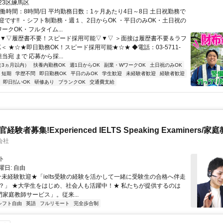
23区練馬区
実働時間：8時間/日 平均勤務日数：1ヶ月あたり4日～8日 土日祝勤務で
迎です!! ・シフト制勤務・週１、2日からOK ・平日のみOK・土日祝の
ワークOK・フルタイム...
▽▼▽履歴書不要！スピード採用可能▽▼▽ ＞面接は履歴書不要＆ラフ
＜ ★☆★即日勤務OK！スピード採用可能★☆★ ◆電話：03-5711-
担当宛 まで 応募から採...
（3ヵ月以内）
扶養内勤務OK
週1日からOK
副業・WワークOK
土日祝のみOK
短期
学歴不問
即日勤務OK
平日のみOK
学生歓迎
未経験者歓迎
経験者歓迎
即日払いOK
研修あり
ブランクOK
交通費支給
官経験者募集!Experienced IELTS Speaking Examiners/家
会社
ト
日: 自由
 ★未経験歓迎★「ielts受験の経験を活かして一緒に受験生の合格へ伴走
？」 ★大学生をはじめ、社会人も活躍中！★ 私たちが提供するのは
専門家庭教師サービス」。従来...
シフト自由
英語
フルリモート
完全歩合制