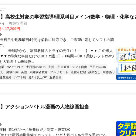
ート
】高校生対象の学習指導/理系科目メイン(数学・物理・化学など
ライ 教師管理部
円～17,200円
ト
担当科目や勤務曜日/時間は柔軟に対応でき、ご希望に応じてシフトの調
す。
【―― 未経験から、家庭教師のトライの先生に！ ――】 ▼▼ この求人
！ ▼▼ □得意な科目だけでOK！ □週1日・1時間～OK！柔軟シフト □Wワ
大歓迎！ □未経験...
副業・WワークOK
土日祝のみOK
主婦・主夫歓迎
シフト自由
平日のみOK
なし
経験不問
英語
未経験者歓迎
フルリモート
経験者歓迎
残業なし
研修あり
通費支給
シフト制
週4日以上OK
服装自由
】アクション/バトル漫画の人物線画担当
ト
曜日: 週1作品〜／単発歓迎／副業・兼業OK
 『俺だけ最弱初期装備でカンスト』など人気バトル作品を手がける