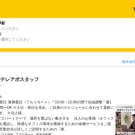
草駅
してください
K
を選択してください
条件保
のテレアポスタッフ
ー
ト
日: 業務委託（フルリモート） * 10:00～22:00の間で自由調整 * 週1
時間〜OK ※土日・祝日を含め、ご自身のスケジュールに合わせて柔軟に
。 ※法人様...
 ビズパートナーで、場所を選ばない働き方を 法人のお客様（オフィス
お電話し、快適なオフィス環境を構築するための各種サービスをご提
営業担当が詳しくご説明するための「商...
シフト自由
フルリモート
完全歩合制