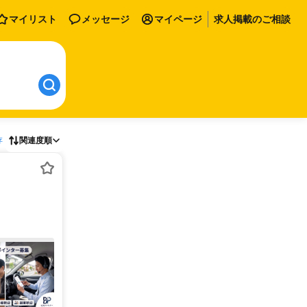
マイリスト
メッセージ
マイページ
求人掲載のご相談
存
関連度順