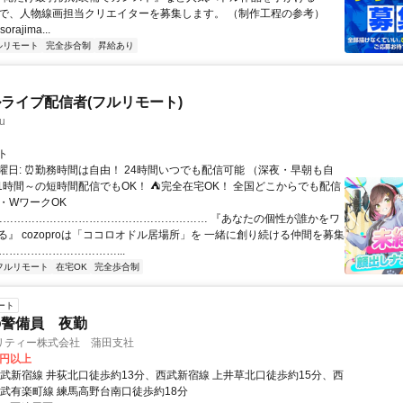
IMAで、人物線画担当クリエイターを募集します。 （制作工程の参考）
.sorajima...
ルリモート
完全歩合制
昇給あり
ライブ配信者(フルリモート)
u
ト
曜日: ⏰勤務時間は自由！ 24時間いつでも配信可能 （深夜・早朝も自
日1時間～の短時間配信でもOK！ ⛺完全在宅OK！ 全国どこからでも配信
業・WワークOK
 …………………………………………………… 『あなたの個性が誰かをワ
る』 cozoproは「ココロオドル居場所」を 一緒に創り続ける仲間を募集
……………………………...
フルリモート
在宅OK
完全歩合制
ート
の警備員 夜勤
リティー株式会社 蒲田支社
0円以上
西武新宿線 井荻北口徒歩約13分、西武新宿線 上井草北口徒歩約15分、西
西武有楽町線 練馬高野台南口徒歩約18分