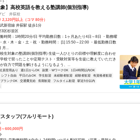
ート
象】高校英語を教える塾講師(個別指導)
ザビ 井荻校
 2,120円以上（コマ 80分）
武新宿線 井荻駅 徒歩1分
23区杉並区
働時間：1時間20分/日 平均勤務日数：1ヶ月あたり4日～8日 ・勤務曜
水・木・金・土・祝 ・勤務時間： [1] 15:50～22:00 ・最低勤務日数
月...
高校生対象の塾講師(個別指導) 生徒一人ひとりの目標や理解度に合わせ
が学校で習ったことや定期テスト・受験対策等を生徒に教えていただき
徒が自力で問題を解けるようになるよう、...
社員登用あり
週1日からOK
副業・WワークOK
1日4時間以内OK
シフト自由
平日のみOK
学生歓迎
未経験者歓迎
経験者歓迎
有資格者歓迎
ブランクOK
交通費支給
長期歓迎
フルタイム歓迎
駅近5分以内
K
スタッフ(フルリモート)
ラ
円～600,000円
ト