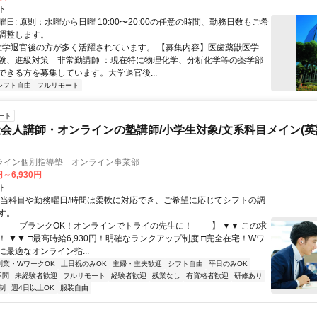
ト
日: 原則：水曜から日曜 10:00〜20:00の任意の時間、勤務日数もご希
調整します。
 大学退官後の方が多く活躍されています。 【募集内容】医歯薬獣医学
験、進級対策 非常勤講師 ：現在特に物理化学、分析化学等の薬学部
ができる方を募集しています。大学退官後...
シフト自由
フルリモート
ート
会人講師・オンラインの塾講師/小学生対象/文系科目メイン(
ライン個別指導塾 オンライン事業部
円～6,930円
ト
担当科目や勤務曜日/時間は柔軟に対応でき、ご希望に応じてシフトの調
す。
【―― ブランクOK！オンラインでトライの先生に！ ――】 ▼▼ この求
T！ ▼▼ □最高時給6,930円！明確なランクアップ制度 □完全在宅！Wワ
最適なオンライン指...
副業・WワークOK
土日祝のみOK
主婦・主夫歓迎
シフト自由
平日のみOK
不問
未経験者歓迎
フルリモート
経験者歓迎
残業なし
有資格者歓迎
研修あり
制
週4日以上OK
服装自由