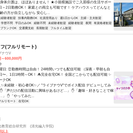
★身体介護は、ほぼありません！ ★小規模施設でご入居様の生活サポー
1日～2日勤務OK！ 家庭との両立も可能です！ ケアハウスってどんなと
齢の方が自立しながら 安心し...
未経験者歓迎
扶養内勤務OK
社員登用あり
週1日からOK
主婦・主夫歓迎
学歴不問
平日のみOK
経験不問
未経験者歓迎
経験者歓迎
夜間
有資格者歓迎
ブランクOK
交通費支給
長期歓迎
フルタイム歓迎
フ(フルリモート)
ブナウV
円～600,000円
ト
曜日: ⏰勤務時間は自由！ 24時間いつでも配信可能 （深夜・早朝も自
日〜、1日1時間～OK！ ⛺完全在宅OK！ 全国どこからでも配信可能 ✨
ークOK
＼✨未経験・初心者OK✨／ "ライブナウV"でボイス配信 デビューしてみ
 ✋「声だけの配信活動に興味があるけど…」 ✋「趣味・好きなことで稼
」 ✋「やってみた...
フルリモート
在宅OK
師
光教育総合研究所 (清光編入学院)
0円以上