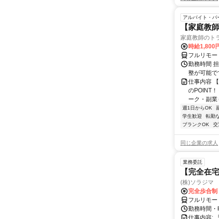
アルバイト・パ
【家庭教師
家庭教師のト
時給1,800
フルリモー
勤務時間 
整が可能で
仕事内容 
のPOINT
ーク・副業も
週1日からOK
学生歓迎
転勤
ブランクOK
交
同じ企業の求人
業務委託
【完全在宅
(株)ソラジマ
完全歩合制
フルリモー
勤務時間・
仕事内容: