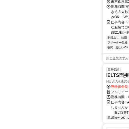
東京都東京
勤務時間 
きる方大歓
みOK ・W
仕事内容 
な服装でOK
8821/採用
制服あり
短期
フリーター歓迎
夜間
週払いOK
同じ企業の求人
業務委託
IELTS面接
HUSTAR株式
完全歩合制
フルリモー
勤務時間・曜
仕事内容:
しませんか
「IELTS
週1日からOK