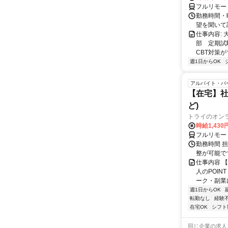
フルリモー
勤務時間・曜
望を聞いて
仕事内容:
部 定期試
CBT対策
週1日からOK
アルバイト・パ
【在宅】社
ど)
トライのオン
時給1,430
フルリモー
勤務時間 
整が可能で
仕事内容 
人のPOIN
ーク・副業に
週1日からOK
転勤なし
経験
在宅OK
シフト
同じ企業の求人