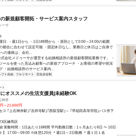
所の新規顧客開拓・サービス案内スタッフ
ゥーサ
ト
日: ・週1日から ・1日1時間から ・原則として0:00～24:00の範囲
の都合に合わせて設定可能 ・固定休日なし。業務日と休日はご自身で
への連絡は、会社...
 株式会社メドゥーサが運営する結婚相談所の新規顧客開拓業務です。 ・
ツールを使った見込み顧客への新規アプローチ ・お客様の希望や状況
 ・結婚相談所のサービス案内...
シフト自由
フルリモート
完全歩合制
ート
にオススメの生活支援員|未経験OK
石神井
0円～21,600円
ス ｢上石神井駅｣｢吉祥寺駅｣｢西荻窪駅｣～ ｢早稲田高等学院｣バス停下
23区練馬区
 実働時間：1日あたり16時間 平均勤務日数：1ヶ月あたり8日 〜 10日
】 17:00～09:00 ※休憩120分 ＊週1日～2日勤務 ＊週１日１名