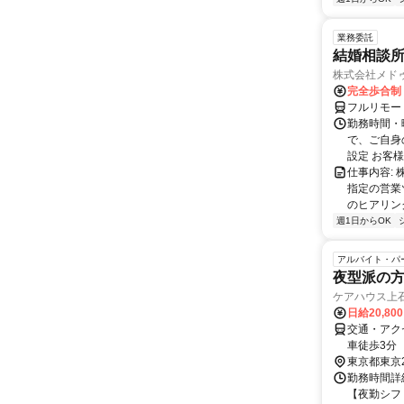
業務委託
結婚相談
株式会社メド
完全歩合制
フルリモー
勤務時間・曜
で、ご自身
設定 お客様
仕事内容:
指定の営業
のヒアリング
週1日からOK
アルバイト・パ
夜型派の方
ケアハウス上
日給20,80
交通・アクセ
車徒歩3分
東京都東京
勤務時間詳細
【夜勤シフト