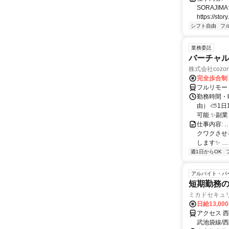
SORAJ
https://story
シフト自由
フ
業務委託
バーチャル
株式会社cozor
完全歩合制
フルリモー
勤務時間・
由） ⛅1
可能 ✨副
仕事内容:
クワクさせ
します✨ …
週1日からOK
アルバイト・パ
短期勤務
ミカドセキュ
日給13,00
アクセス 
武池袋線/