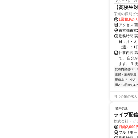
アルバイト・パ
【高校生対
栄光の個別ビ
1業務あたり
アクセス 西
東京都東京
勤務時間 実
日：月・火・
（週）：1日 
仕事内容 
て、 自分
ます。 生
扶養内勤務OK
主婦・主夫歓迎
研修あり
夕方
週2・3日からO
同じ企業の求人
業務委託
ライブ配信
株式会社トビ
月給2,000
フルリモー