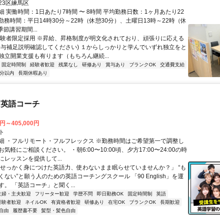
23区練馬区
 実働時間：1日あたり7時間 〜 8時間 平均勤務日数：1ヶ月あたり22
日 勤務時間：平日14時30分～22時（休憩30分）、土曜日13時～22時（休
季節講習期間...
経験者限定採用 ※昇給、昇格制度が明文化されており、頑張りに応える
給与補足説明確認してください) １からしっかりと学んでいずれ独立をと
独立開業支援も有ります（もちろん継続...
固定時間制
経験者歓迎
残業なし
研修あり
賞与あり
ブランクOK
交通費支給
5分以内
長期休暇あり
な英語コーチ
0円～405,000円
ト
細 ・フルリモート・フルフレックス ※勤務時間はご希望第一で調整し
気軽にご相談ください。 ・朝6:00〜10:00頃、夕方17:00〜24:00の時
レッスンを提供して...
「せっかく身につけた英語力、使わないまま眠らせていませんか？」 “も
ない”と願う人のための英語コーチングスクール 「90 English」を運
。 「英語コーチ」と聞く...
主婦・主夫歓迎
フリーター歓迎
学歴不問
即日勤務OK
固定時間制
英語
経験者歓迎
ネイルOK
有資格者歓迎
研修あり
在宅OK
ブランクOK
長期歓迎
自由
履歴書不要
髪型・髪色自由