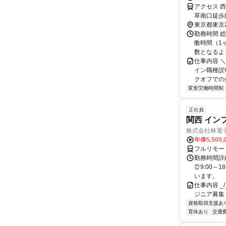
アクセス 
草南口徒歩
東京都東京
勤務時間 
働時間（1ヶ
数となるよう
仕事内容 
イン職種説
クオフでの参
変形労働時間制
正社員
関西 イン
株式会社林電
年俸5,500,
フルリモー
勤務時間詳細
⏰9:00～
います。
仕事内容 _/_
ジニア募集
資格取得支援あ
育休あり
交通