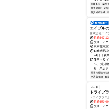
制服あり
業界
車通勤OK
固定
有資格者歓迎
エイブルの
株式会社エイ
月給247,1
交通・アク
東京都東京
勤務時間詳
24日 【就業
仕事内容 
へ、 賃貸
せ・来店され
業界未経験者歓
交通費支給
長
正社員
トライプラ
トライプラス
月給350,0
交通・アク