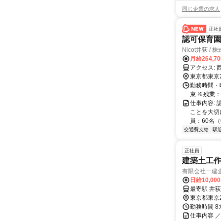
同じ企業の求人
正社
認可保育
Nicot井荻 
月給264,7
ア
東京都東京
勤務時間・
束 ※残業
仕事内容:
ことを大切
員：60名（0
交通費支給
駅
正社員
建築土工
有限会社一建
日給10,00
東京都東京
勤務時間 8
仕事内容 