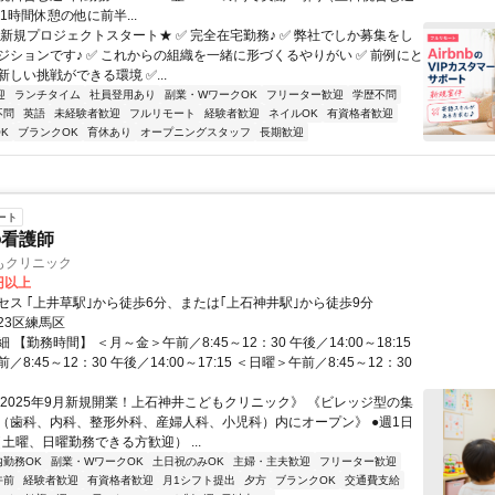
1時間休憩の他に前半...
★新規プロジェクトスタート★ ✅ 完全在宅勤務♪ ✅ 弊社でしか募集をし
ジションです♪ ✅ これからの組織を一緒に形づくるやりがい ✅ 前例にと
しい挑戦ができる環境 ✅...
迎
ランチタイム
社員登用あり
副業・WワークOK
フリーター歓迎
学歴不問
不問
英語
未経験者歓迎
フルリモート
経験者歓迎
ネイルOK
有資格者歓迎
K
ブランクOK
育休あり
オープニングスタッフ
長期歓迎
ート
の看護師
もクリニック
0円以上
セス ｢上井草駅｣から徒歩6分、または｢上石神井駅｣から徒歩9分
23区練馬区
 【勤務時間】 ＜月～金＞午前／8:45～12：30 午後／14:00～18:15
8:45～12：30 午後／14:00～17:15 ＜日曜＞午前／8:45～12：30
《2025年9月新規開業！上石神井こどもクリニック》 《ビレッジ型の集
（歯科、内科、整形外科、産婦人科、小児科）内にオープン》 ●週1日
土曜、日曜勤務できる方歓迎） ...
内勤務OK
副業・WワークOK
土日祝のみOK
主婦・主夫歓迎
フリーター歓迎
午前
経験者歓迎
有資格者歓迎
月1シフト提出
夕方
ブランクOK
交通費支給