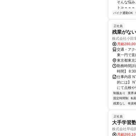
そんな悩み
ト≫＝＝＝＝
バイク通勤OK
正社員
残業がな
株式会社小田
月給280,0
交通・アク
東一円で直
東京都東京
勤務時間詳
時間】 8:3
仕事内容 
的には】 
にて点検や
制服あり
業界
固定時間制
転
残業なし
有資
正社員
大手学習
株式会社早稲
月給260,1