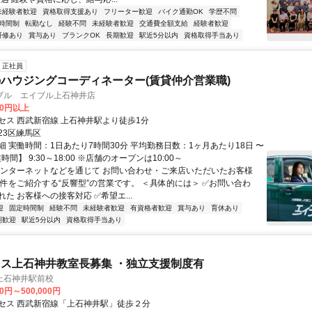
未経験者歓迎
資格取得支援あり
フリーター歓迎
バイク通勤OK
学歴不問
時間制
転勤なし
経験不問
未経験者歓迎
交通費全額支給
経験者歓迎
研修あり
賞与あり
ブランクOK
長期歓迎
駅近5分以内
資格取得手当あり
正社員
ハウジングコーディネーター(賃貸仲介営業職)
ブル エイブル上石神井店
20円以上
セス 西武新宿線 上石神井駅より徒歩1分
23区練馬区
細 実働時間：1日あたり7時間30分 平均勤務日数：1ヶ月あたり18日 〜
時間】 9:30～18:00 ※店舗のオープンは10:00～
インターネットなどを通じて お問い合わせ・ご来店いただいたお客様
物件をご紹介する“反響型”の営業です。 ＜具体的には＞ ✅お問い合わ
た お客様への接客対応 ✅希望エ...
迎
固定時間制
経験不問
未経験者歓迎
有資格者歓迎
賞与あり
育休あり
期歓迎
駅近5分以内
資格取得手当あり
ス上石神井教室長募集 ・独立支援制度有
上石神井駅前校
00円～500,000円
セス 西武新宿線「上石神井駅」徒歩２分