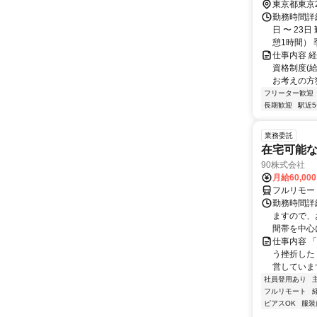
東京都東京
勤務時間詳細
日 〜 23
憩1時間） 
仕事内容 
資格制度(
お考えの方
フリーター歓迎
長期歓迎
駅近
業務委託
在宅可能
90株式会社
月給60,00
フルリモー
勤務時間詳
ますので、お
間帯を中心に
仕事内容 
う挫折したく
営しています
社員登用あり
フルリモート
ピアスOK
服装