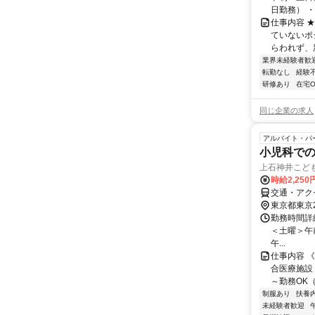
日勤務） ・
仕事内容 
ていないポ
らわれず、新
業界未経験者歓
転勤なし
経験
研修あり
在宅O
同じ企業の求人
アルバイト・パ
小児科で
上石神井こど
時給2,25
交通・アク
東京都東京
勤務時間詳細
＜土曜＞午前／
午...
仕事内容 
合医療施設
～勤務OK（
制服あり
扶養
未経験者歓迎