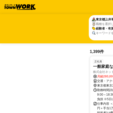
東京都
東京都
上井
上井
職種を選択
経験者・有
経験者・有
キーワード
1,399件
正社員
一般家庭
株式会社ネッ
月給280,0
交通・アク
東京都東京
勤務時間詳細
9:00～1
負担 ※5日に
仕事内容 
円＋手当1
技術者)は優