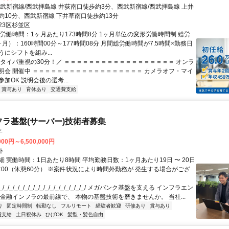
西武新宿線/西武拝島線 井荻南口徒歩約3分、西武新宿線/西武拝島線 上井
約10分、西武新宿線 下井草南口徒歩約13分
23区杉並区
総労働時間：1ヶ月あたり173時間8分 1ヶ月単位の変形労働時間制 総労
月）：160時間00分～177時間08分 月間総労働時間が7.5時間×勤務日
にシフトを組み...
＼タイパ重視の30分！／ ＝＝＝＝＝＝＝＝＝＝＝＝＝＝＝＝＝＝ オンラ
明会 開催中 ＝＝＝＝＝＝＝＝＝＝＝＝＝＝＝＝＝＝ カメラオフ・マイ
加OK 説明会後の選考...
賞与あり
育休あり
交通費支給
フラ基盤(サーバー)技術者募集
子
000円～6,500,000円
ト
 実働時間：1日あたり8時間 平均勤務日数：1ヶ月あたり19日 〜 20日
18:00（休憩60分） ※案件状況により時間外勤務が 発生する場合がござ
/_/_/_/_/_/_/_/_/_/_/_/_/_/_/_/_/ メガバンク基盤を支える インフラエン
 金融インフラの最前線で、 本物の基盤技術を磨きませんか。 当社...
り
固定時間制
転勤なし
フルリモート
経験者歓迎
研修あり
賞与あり
費支給
土日祝休み
ひげOK
髪型・髪色自由