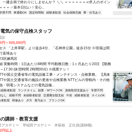
、一建企画で終わりにしませんか？ ＼＼ ＝＝＝＝＝＝≪求人のポイン
＝＝ ✅基本日払い！安心...
学歴不問
車通勤OK
固定時間制
経験者歓迎
社会保険完備
寮・社宅あり
い電気の保守点検スタッフ
電設
00円～500,000円
セス 「上井草駅」より徒歩4分、「石神井公園」徒歩15分 ※現場は関
行直帰あり
23区練馬区
細 実働時間：1日あたり8時間 平均勤務日数：1ヶ月あたり20日 【勤務
0～17:30 (休憩時間 2時間00分) ※残業ナシ！
NTTや国土交通省等の電気設備工事・メンテナンス・点検業務。 【具体
NTTや国土交通省等の施設の更改や点検業務 NTTビルの管轄内・その他
強・弱電システムなどの電気設備...
未経験者歓迎
ランチタイム
副業・WワークOK
資格取得支援あり
学歴不問
勤なし
経験不問
未経験者歓迎
交通費全額支給
午前
経験者歓迎
ネイルOK
格者歓迎
研修あり
夕方
賞与あり
ブランクOK
塾の講師・教育支援
田アカデミー 早稲田アカデミー 井荻校 正社員(講師職)
00円以上