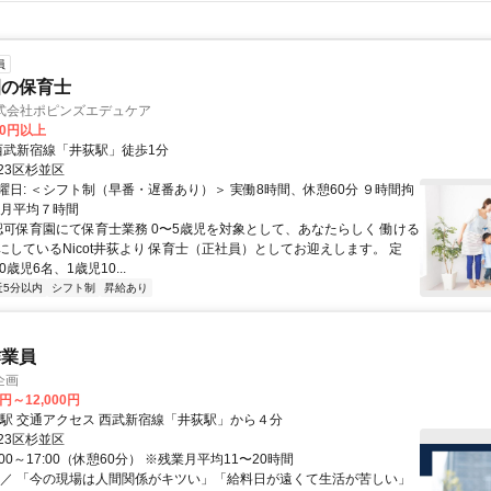
員
園の保育士
/ 株式会社ポピンズエデュケア
00円以上
クセス: 西武新宿線「井荻駅」徒歩1分
23区杉並区
曜日: ＜シフト制（早番・遅番あり）＞ 実働8時間、休憩60分 ９時間拘
：月平均７時間
 認可保育園にて保育士業務 0〜5歳児を対象として、あなたらしく 働ける
にしているNicot井荻より 保育士（正社員）としてお迎えします。 定
歳児6名、1歳児10...
近5分以内
シフト制
昇給あり
作業員
企画
0円～12,000円
最寄駅 井荻駅 交通アクセス 西武新宿線「井荻駅」から４分
23区杉並区
:00～17:00（休憩60分） ※残業月平均11〜20時間
／／ 「今の現場は人間関係がキツい」「給料日が遠くて生活が苦しい」