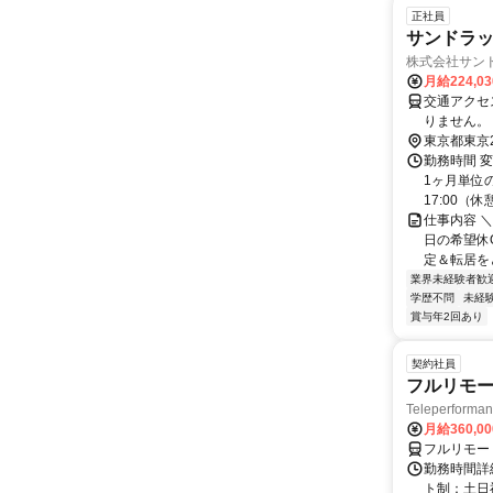
正社員
サンドラッ
株式会社サン
月給224,0
交通アクセス 
りません。
東京都東京
勤務時間 変
1ヶ月単位の
17:00（休憩1
仕事内容 ＼
日の希望休O
定＆転居をと
業界未経験者歓
学歴不問
未経
賞与年2回あり
契約社員
フルリモー
Teleperform
月給360,0
フルリモー
勤務時間詳
ト制：土日