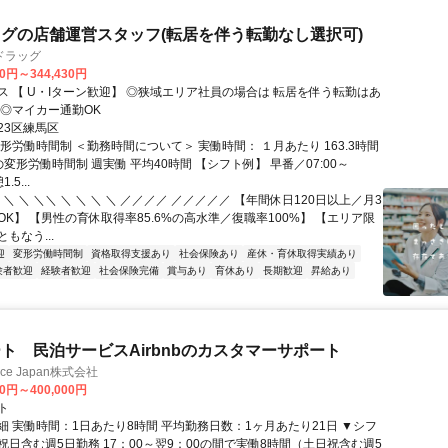
グの店舗運営スタッフ(転居を伴う転勤なし選択可)
ドラッグ
30円～344,430円
【 U・Iターン歓迎】 ◎狭域エリア社員の場合は 転居を伴う転勤はあ
 ◎マイカー通勤OK
23区練馬区
形労働時間制 ＜勤務時間について＞ 実働時間： １月あたり 163.3時間
変形労働時間制 週実働 平均40時間 【シフト例】 早番／07:00～
.5...
 ＼ ＼ ＼＼ ＼ ＼ ＼ ＼ ／／／／ ／／／／／ 【年間休日120日以上／月3
K】 【男性の育休取得率85.6%の高水準／復職率100%】 【エリア限
もなう...
迎
変形労働時間制
資格取得支援あり
社会保険あり
産休・育休取得実績あり
験者歓迎
経験者歓迎
社会保険完備
賞与あり
育休あり
長期歓迎
昇給あり
ト 民泊サービスAirbnbのカスタマーサポート
ance Japan株式会社
00円～400,000円
ト
細 実働時間：1日あたり8時間 平均勤務日数：1ヶ月あたり21日 ▼シフ
祝日含む週5日勤務 17：00～翌9：00の間で実働8時間（土日祝含む週5