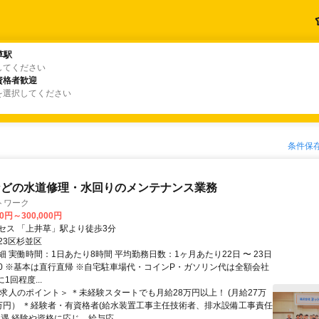
草駅
草駅
してください
資格者歓迎
資格者歓迎
を選択してください
条件保
などの水道修理・水回りのメンテナンス業務
トワーク
00円～300,000円
セス 「上井草」駅より徒歩3分
23区杉並区
 実働時間：1日あたり8時間 平均勤務日数：1ヶ月あたり22日 〜 23日
8:30 ※基本は直行直帰 ※自宅駐車場代・コインP・ガソリン代は全額会社
1回程度...
＜求人のポイント＞ ＊未経験スタートでも月給28万円以上！ (月給27万
万円） ＊経験者・有資格者(給水装置工事主任技術者、排水設備工事責任
遇 経験や資格に応じ、給与応...