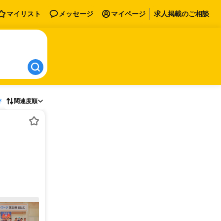
マイリスト
メッセージ
マイページ
求人掲載のご相談
存
関連度順