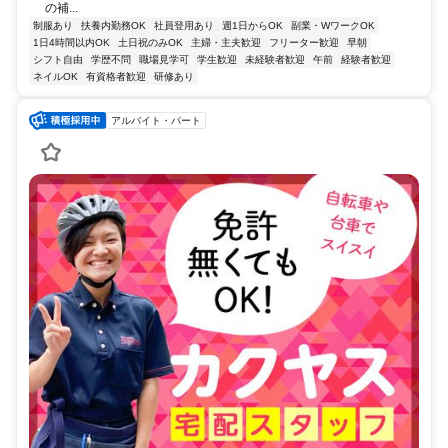
の補...
制服あり
扶養内勤務OK
社員登用あり
週1日からOK
副業・WワークOK
1日4時間以内OK
土日祝のみOK
主婦・主夫歓迎
フリーター歓迎
早朝
シフト自由
学歴不問
職場見学可
学生歓迎
未経験者歓迎
午前
経験者歓迎
ネイルOK
有資格者歓迎
研修あり
アルバイト・パート