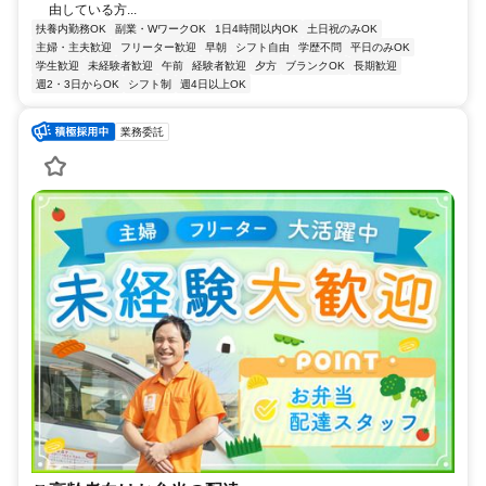
由している方...
扶養内勤務OK
副業・WワークOK
1日4時間以内OK
土日祝のみOK
主婦・主夫歓迎
フリーター歓迎
早朝
シフト自由
学歴不問
平日のみOK
学生歓迎
未経験者歓迎
午前
経験者歓迎
夕方
ブランクOK
長期歓迎
週2・3日からOK
シフト制
週4日以上OK
業務委託