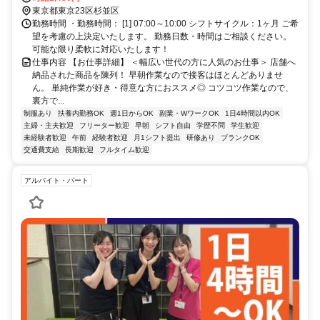
東京都東京23区杉並区
勤務時間 ・勤務時間： [1] 07:00～10:00 シフトサイクル：1ヶ月 ご希
望を考慮の上決定いたします。 勤務日数・時間はご相談ください。
可能な限り柔軟に対応いたします！
仕事内容 【お仕事詳細】 ＜幅広い世代の方に人気のお仕事＞ 店舗へ
納品された商品を陳列！ 早朝作業なので接客はほとんどありませ
ん。 単純作業が好き・得意な方におススメ◎ コツコツ作業なので、
裏方で...
制服あり
扶養内勤務OK
週1日からOK
副業・WワークOK
1日4時間以内OK
主婦・主夫歓迎
フリーター歓迎
早朝
シフト自由
学歴不問
学生歓迎
未経験者歓迎
午前
経験者歓迎
月1シフト提出
研修あり
ブランクOK
交通費支給
長期歓迎
フルタイム歓迎
アルバイト・パート