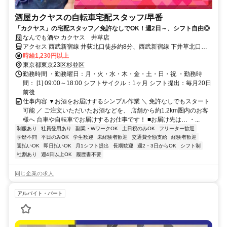
酒屋カクヤスの自転車宅配スタッフ/早番
「カクヤス」の宅配スタッフ／免許なしでOK！週2日～、シフト自由◎
なんでも酒や カクヤス 井草店
アクセス 西武新宿線 井荻北口徒歩約8分、西武新宿線 下井草北口徒
歩約13分、西武新宿線 上井草北口徒歩約17分 ※マイカー（車・バイ
時給1,230円以上
ク）通勤不可
東京都東京23区杉並区
勤務時間 ・勤務曜日：月・火・水・木・金・土・日・祝 ・勤務時
間： [1] 09:00～18:00 シフトサイクル：1ヶ月 シフト提出：毎月20日
前後
仕事内容 ▼お酒をお届けするシンプル作業 ＼ 免許なしでもスタート
可能 ／ ご注文いただいたお酒などを、 店舗から約1.2km圏内のお客
様へ 台車や自転車でお届けするお仕事です！ ■お届け先は… ・...
制服あり
社員登用あり
副業・WワークOK
土日祝のみOK
フリーター歓迎
学歴不問
平日のみOK
学生歓迎
未経験者歓迎
交通費全額支給
経験者歓迎
週払いOK
即日払いOK
月1シフト提出
長期歓迎
週2・3日からOK
シフト制
社割あり
週4日以上OK
履歴書不要
同じ企業の求人
アルバイト・パート