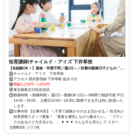
知育講師/チャイルド・アイズ 下井草校
【未経験OK！】資格・学歴不問／週2日～／扶養内勤務◎子どもの「で
きた！」を引き出す知育スタッフ
チャイルド・アイズ 下井草校
アクセス 西武新宿線 下井草駅 徒歩３分
時給1,230円～1,650円
東京都東京23区杉並区
勤務時間 ＜勤務時間＞ 週2日～勤務OK 1日1～6時間で相談可能 平日
14:00～18:00、 土曜日10:00～18:00に勤務できる方は特に歓迎いた
します。
仕事内容 【仕事内容】 ＼子育て経験がそのまま活かせる／ 幼児向け
知育授業スタッフ募集！ 「家庭を優先しながら働きたい」 「ブラン
クがあるけど大丈夫かな…」 ▼ ▼ ▼ そんな方も安心して スター...
交通費支給
シフト制