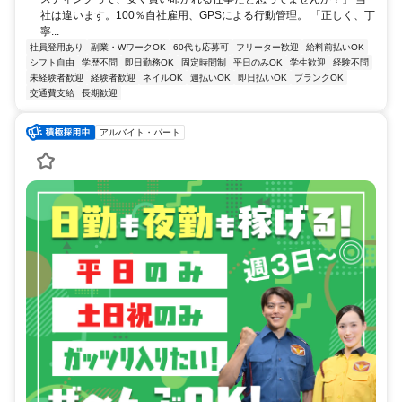
社は違います。100％自社雇用、GPSによる行動管理。 「正しく、丁
寧...
社員登用あり
副業・WワークOK
60代も応募可
フリーター歓迎
給料前払いOK
シフト自由
学歴不問
即日勤務OK
固定時間制
平日のみOK
学生歓迎
経験不問
未経験者歓迎
経験者歓迎
ネイルOK
週払いOK
即日払いOK
ブランクOK
交通費支給
長期歓迎
アルバイト・パート