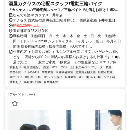
酒屋カクヤスの宅配スタッフ/電動三輪バイク
「カクヤス」の三輪宅配スタッフ／三輪バイクでお酒をお届け！週2日
～、シフト自由◎未経験の方も積極採用中！20代～50代、多数活躍中★
なんでも酒や カクヤス 井草店
アクセス 西武新宿線 井荻北口徒歩約8分、西武新宿線 下井草北口徒
歩約13分、西武新宿線 上井草北口徒歩約17分 ※マイカー（車・バイ
時給1,250円以上
ク）通勤不可
東京都東京23区杉並区
勤務時間 ・勤務曜日：月・火・水・木・金・土・日・祝 ・勤務時
間： [1] 09:30～22:30 シフトサイクル：1ヶ月 シフト提出：毎月20日
前後 扶養控除内勤務（扶養内勤務）もOKです！ ...
仕事内容 ▼お酒をお届けするシンプル作業 ご注文いただいたお酒な
どを、 店舗から約1.2km圏内のお客様へお届けするお仕事です！ ■お
届け先は… ・一般のご家庭 ・飲食店・その他企業など ※エリア内...
制服あり
社員登用あり
副業・WワークOK
土日祝のみOK
フリーター歓迎
学歴不問
平日のみOK
学生歓迎
未経験者歓迎
交通費全額支給
経験者歓迎
週払いOK
即日払いOK
月1シフト提出
長期歓迎
週2・3日からOK
シフト制
社割あり
週4日以上OK
履歴書不要
アルバイト・パート