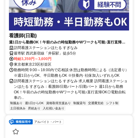
看護師(日勤)
週1日から勤務OK！午前のみの時短勤務やWワークも可能♪直行直帰
OK◎電動自転車の貸与あり！訪問看護未経験も大歓迎です☆【杉並区、
訪問看護ステーションほたる すぎなみ
西武新宿線「井荻駅」、訪問看護、日勤パート】※積極採用中
最寄駅 西武新宿線「井荻駅」徒歩5分
時給3,359円～3,600円
東京都東京23区杉並区
勤務時間 9:00～18:00内で応相談 休憩は勤務時間による（法定通り）
※週1日からOK、半日勤務もOK ※扶養内･社保加入いずれもOK
訪問看護ステーションほたる すぎなみ 求人概要 訪問看護ステーショ
ンほたる すぎなみ：看護師/日勤パート/日勤パート 週1日から勤務
OK！午前のみの時短勤務やWワークも可能♪直行直帰OK◎電動自転
車の...
制服あり
週1日からOK
資格取得支援あり
制服貸与
交通費支給
シフト制
土日祝休み
昇給あり
入社祝い金あり
アルバイト・パート