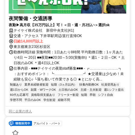
夜間警備・交通誘導
夜勤▶高月収【35万円以上】可！＜日・週・月2払い＞選択ok
テイケイ株式会社 新宿中央支社[41]
交通・アクセス 下井草駅周辺/直行直帰OK
日給14,000円以上
東京都東京23区杉並区
勤務時間詳細 実働時間：1日あたり8時間 平均勤務日数：1ヶ月あた
り4日 〜 20日 ■■夜勤■■20:00～5:00(実働8h) ＊週1・２日～OK ＊土
日祝のみOK ＊週4日以上OK
仕事内容 - ■■■テイケイの夜勤staff募集■■■ - ┏……………………┓
：おすすめポイント： ┗……………………┛ ★交通量は少なめ！未
経験も安心♪ └落ち着いて作業できる◎ ★とにかく高...
制服あり
業界未経験者歓迎
短期（3ヵ月以内）
扶養内勤務OK
社員登用あり
週1日からOK
副業・WワークOK
土日祝のみOK
主婦・主夫歓迎
週1シフト提出
60代も応募可
資格取得支援あり
フリーター歓迎
短期
早朝
シフト自由
学歴不問
平日のみOK
学生歓迎
経験不問
同じ企業の求人
アルバイト・パート