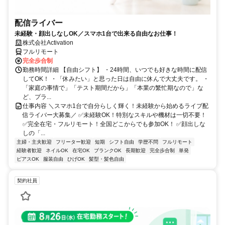
配信ライバー
未経験・顔出しなしOK／スマホ1台で出来る自由なお仕事！
株式会社Activation
フルリモート
完全歩合制
勤務時間詳細 【自由シフト】 ・24時間、いつでも好きな時間に配信
してOK！ ・「休みたい」と思った日は自由に休んで大丈夫です。 ・
「家庭の事情で」「テスト期間だから」「本業の繁忙期なので」な
ど、プラ...
仕事内容 ＼スマホ1台で自分らしく輝く！未経験から始めるライブ配
信ライバー大募集／ ✅未経験OK！特別なスキルや機材は一切不要！
✅完全在宅・フルリモート！全国どこからでも参加OK！ ✅顔出しな
しの「...
主婦・主夫歓迎
フリーター歓迎
短期
シフト自由
学歴不問
フルリモート
経験者歓迎
ネイルOK
在宅OK
ブランクOK
長期歓迎
完全歩合制
単発
ピアスOK
服装自由
ひげOK
髪型・髪色自由
契約社員