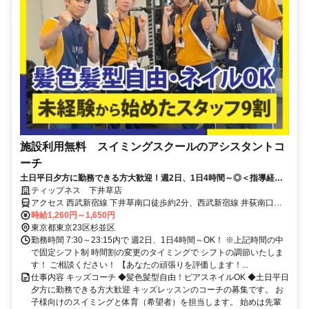
施設利用無料 スイミングスクールのアシスタントコ
ーチ
土日平日夕方に勤務できる方大歓迎！週2日、1日4時間～◎＜指導経験
はなくてok＞髪色髪型自由！ピアスネイルOK
ティップネス 下井草店
アクセス 西武新宿線 下井草南口徒歩約2分、西武新宿線 井荻南口徒
歩約12分、西武新宿線 鷺ノ宮北口徒歩約19分
時給1,260円～1,650円
東京都東京23区杉並区
勤務時間 7:30～23:15内で 週2日、1日4時間～OK！ ※上記時間の中
で固定シフト制 時間割の変更のタイミングで シフトの調節いたしま
す！ ご相談ください！ 【あなたの頑張りを評価します！...
仕事内容 キッズコーチ ◆髪色髪型自由！ピアスネイルOK ◆土日平日
夕方に勤務できる方大歓迎 キッズレッスンのコーチの募集です。 お
子様向けのスイミングと体育（希望者）を担当します。 始めは先輩