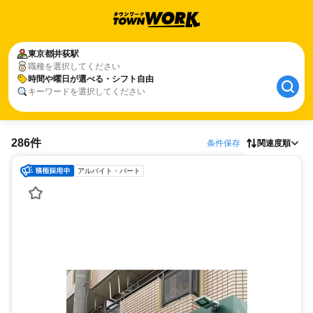
東京都
井荻駅
職種を選択してください
時間や曜日が選べる・シフト自由
キーワードを選択してください
286件
条件保存
関連度順
アルバイト・パート