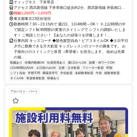
ミュニケーション力を活かせます♪髪色髪型自由！ピアスネイルOK
ティップネス 下井草店
アクセス 西武新宿線 下井草南口徒歩約2分、西武新宿線 井荻南口徒
歩約12分、西武新宿線 鷺ノ宮北口徒歩約19分
時給1,260円～1,650円
東京都東京23区杉並区
勤務時間 7:30～23:15内で 週2日、1日4時間～OK！ ※上記時間の中
で固定シフト制 時間割の変更のタイミングで シフトの調節いたしま
す！ ご相談ください！ 【あなたの頑張りを評価します！...
仕事内容 キッズコーチ ◆髪色髪型自由！ピアスネイルOK ◆土日平日
夕方に勤務できる方大歓迎 キッズレッスンのコーチの募集です。 お
子様向けのスイミングと体育（希望者）を担当します。 始めは先輩
の補...
制服あり
扶養内勤務OK
社員登用あり
週1日からOK
副業・WワークOK
1日4時間以内OK
土日祝のみOK
主婦・主夫歓迎
フリーター歓迎
早朝
シフト自由
学歴不問
職場見学可
学生歓迎
未経験者歓迎
午前
経験者歓迎
ネイルOK
有資格者歓迎
研修あり
アルバイト・パート