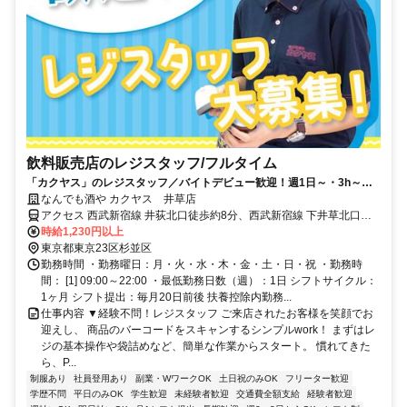
飲料販売店のレジスタッフ/フルタイム
「カクヤス」のレジスタッフ／バイトデビュー歓迎！週1日～・3h～、
スキマ時間を有効活用◎日払いOK
なんでも酒や カクヤス 井草店
アクセス 西武新宿線 井荻北口徒歩約8分、西武新宿線 下井草北口徒
歩約13分、西武新宿線 上井草北口徒歩約17分 ※マイカー（車・バイ
時給1,230円以上
ク）通勤不可
東京都東京23区杉並区
勤務時間 ・勤務曜日：月・火・水・木・金・土・日・祝 ・勤務時
間： [1] 09:00～22:00 ・最低勤務日数（週）：1日 シフトサイクル：
1ヶ月 シフト提出：毎月20日前後 扶養控除内勤務...
仕事内容 ▼経験不問！レジスタッフ ご来店されたお客様を笑顔でお
迎えし、 商品のバーコードをスキャンするシンプルwork！ まずはレ
ジの基本操作や袋詰めなど、簡単な作業からスタート。 慣れてきた
ら、P...
制服あり
社員登用あり
副業・WワークOK
土日祝のみOK
フリーター歓迎
学歴不問
平日のみOK
学生歓迎
未経験者歓迎
交通費全額支給
経験者歓迎