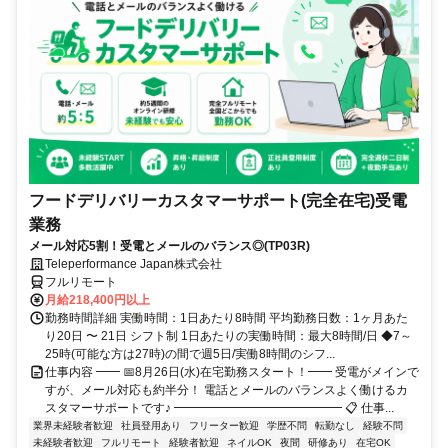
フードデリバリーカスタマーサポート(完全在宅)受電
業務
メール対応5割！受電とメールのバランス◎(TP03R)
Teleperformance Japan株式会社
フルリモート
月給218,400円以上
勤務時間詳細 実働時間：1日あたり8時間 平均勤務日数：1ヶ月あた
り20日 〜 21日 シフト制 1日あたりの実働時間：最大8時間/日 ◆7～
25時(可能な方は27時)の間で週5日/実働8時間のシフ...
仕事内容 ━━ 📅8月26日(水)在宅勤務スタート！━━ 受電がメインで
すが、メール対応も約半分！ 電話とメールのバランスよく働けるカ
スタマーサポートです♪ ━━━━━━━━━━━━━━ 📋 仕事...
業界未経験者歓迎
社員登用あり
フリーター歓迎
学歴不問
転勤なし
経験不問
未経験者歓迎
フルリモート
経験者歓迎
ネイルOK
夜間
研修あり
在宅OK