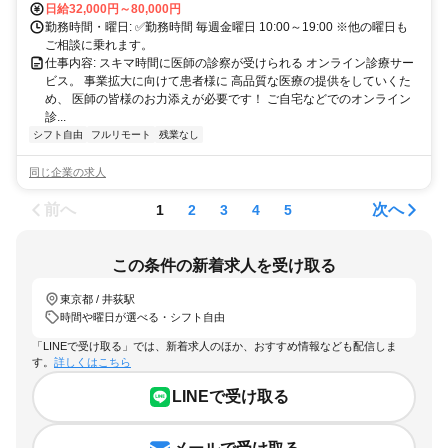
日給32,000円～80,000円
勤務時間・曜日: ✅勤務時間 毎週金曜日 10:00～19:00 ※他の曜日も
ご相談に乗れます。
仕事内容: スキマ時間に医師の診察が受けられる オンライン診療サー
ビス。 事業拡大に向けて患者様に 高品質な医療の提供をしていくた
め、 医師の皆様のお力添えが必要です！ ご自宅などでのオンライン
診...
シフト自由
フルリモート
残業なし
同じ企業の求人
前へ
次へ
1
2
3
4
5
この条件の新着求人を受け取る
東京都 / 井荻駅
時間や曜日が選べる・シフト自由
「LINEで受け取る」では、新着求人のほか、おすすめ情報なども配信しま
す。
詳しくはこちら
LINEで受け取る