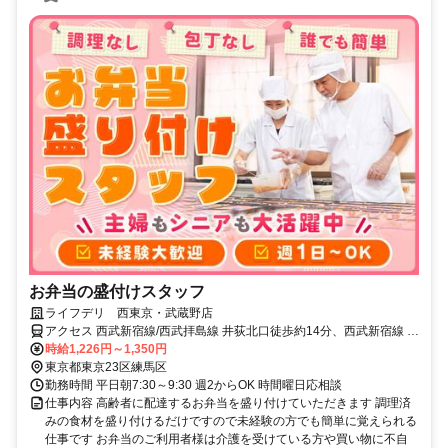
お弁当の盛付けスタッフ
ライフデリ 西東京・武蔵野店
アクセス 西武新宿線/西武拝島線 井荻北口徒歩約14分、西武新宿線 上
井草北口徒歩約16分、西武池袋線/西武有楽町線 石神井公園南口徒歩
時給1,226円～1,350円
約17分 井荻駅徒歩14分
東京都東京23区練馬区
勤務時間 平日朝7:30～9:30 週2からOK 時間曜日応相談
仕事内容 高齢者に配達するお弁当を盛り付けていただきます 調理済
みの食材を盛り付けるだけですので未経験の方でも簡単に覚えられる
仕事です お弁当のご利用者様は介護を受けている方や買い物に不自