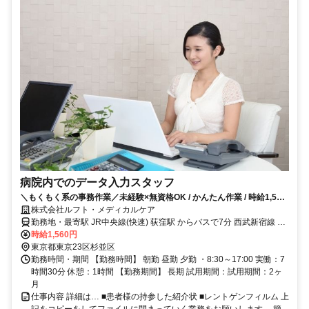
病院内でのデータ入力スタッフ
＼もくもく系の事務作業／未経験×無資格OK / かんたん作業 / 時給1,560
円 / 土日祝休み
株式会社ルフト・メディカルケア
勤務地・最寄駅 JR中央線(快速) 荻窪駅 からバスで7分 西武新宿線 上
井草駅 から徒歩10分
時給1,560円
東京都東京23区杉並区
勤務時間・期間 【勤務時間】 朝勤 昼勤 夕勤 ・8:30～17:00 実働：7
時間30分 休憩：1時間 【勤務期間】 長期 試用期間：試用期間：2ヶ
月
仕事内容 詳細は… ■患者様の持参した紹介状 ■レントゲンフィルム 上