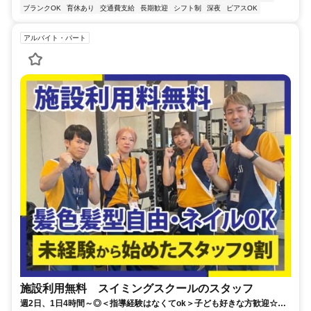
ブランクOK
育休あり
交通費支給
長期歓迎
シフト制
深夜
ピアスOK
アルバイト・パート
施設利用無料 スイミングスクールのスタッフ
週2日、1日4時間～◎＜指導経験はなくてok＞子ども好きな方歓迎☆コ