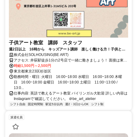
子供アート教室 講師 スタッフ
週2日以上 16時から キッズアート講師 楽しく働ける方！子供と英
語で会話できる方優先♡
株式会社SOLHOUSING(BE ART)
アクセス: 井荻駅徒歩1分の2号店で一緒に働きましょう！ 面接は東久
留米駅前の1号店でも可能です。
時給1,500円～2,500円
東京都東京23区杉並区
勤務時間・曜日: 火曜日 16:00~18:00 水曜日 16:00~18:00 木曜
日 16:00~18:00 金曜日 16:00~18:00 土曜日 11:00~13:00 /
13:0...
仕事内容: 英語で教えるアート教室 バイリンガル大歓迎 詳しい内容は
Instagramで’確認してください。 ＠be_art_atelier
シフト自由
固定時間制
駅近5分以内
週2・3日からOK
シフト制
派遣社員