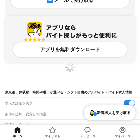
メールで受け取る
アプリを無料ダウンロード
東京都、井荻駅、時間や曜日が選べる・シフト自由のアルバイト・バイト求人情報
求人の詳細を表示
新着求人を受け取る
条件を追加・変更して検索
市区町村を追加・変更
関連キーワード
完全在宅ワーク 全国
シール貼り 在宅
現在地周辺
ガチャガチャ
犬カフェ
東京都
駅を追加・変更
ホーム
マイリスト
メッセージ
マイページ
バイトTOP
東京都
東京23区
杉並区
井荻駅
時間や曜日が選べ
東京都
すべて