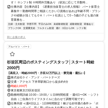
す！ ※シフト制 ※時間外労働あり （状況に応じて月数時...
仕事内容 【仕事内容】 《遅番担当保育士の求人情報》 パート保育士
募集中！勤務時間帯ご相談ください◎資格があれば年齢不問・ブラン
クや経験が浅くてもＯＫ！ パート社員として0～5歳の子ども達の保
育業務を...
主婦・主夫歓迎
学歴不問
平日のみOK
未経験者歓迎
経験者歓迎
研修あり
ブランクOK
交通費支給
フルタイム歓迎
週2・3日からOK
シフト制
同じ企業の求人
アルバイト・パート
杉並区周辺のポスティングスタッフ│スタート時給
2000円
【高収入・時給2000円・月収32万円以上・寮完備・週払い】
株式会社ケイ・アンド・パートナーズ
交通・アクセス 下井草駅南口から徒歩約4分
時給2,000円
東京都東京23区杉並区
勤務時間詳細 10:00～19:00／１日8時間程度 ・週4日〜OK ・シフト
自由（ご自身のライフスタイルに合わせて調整可能です）
仕事内容 ≪週4日以上・1日8時間限定！稼げる好待遇の条件≫ 「ポ
スティングって、安く買い叩かれる仕事だと思ってませんか？」 当