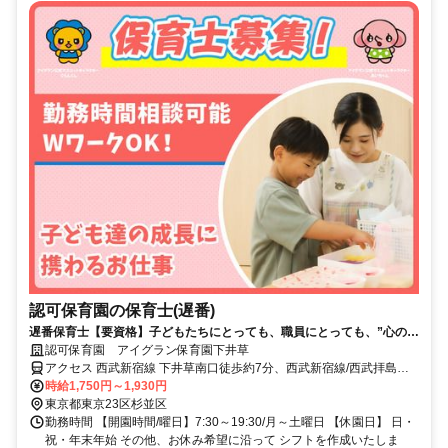
認可保育園の保育士(遅番)
遅番保育士【要資格】子どもたちにとっても、職員にとっても、”心の基
地”となる保育園を目指しています！
認可保育園 アイグラン保育園下井草
アクセス 西武新宿線 下井草南口徒歩約7分、西武新宿線/西武拝島線
井荻南口徒歩約16分、西武新宿線/西武拝島線 鷺ノ宮南口徒歩約17分
時給1,750円～1,930円
東京都東京23区杉並区
勤務時間 【開園時間/曜日】7:30～19:30/月～土曜日 【休園日】 日・
祝・年末年始 その他、お休み希望に沿って シフトを作成いたしま