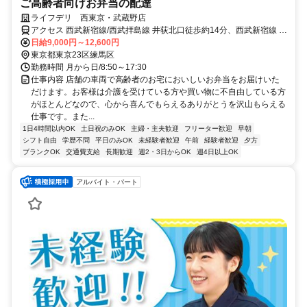
ご高齢者向けお弁当の配達
ライフデリ 西東京・武蔵野店
アクセス 西武新宿線/西武拝島線 井荻北口徒歩約14分、西武新宿線 上
井草北口徒歩約16分、西武池袋線/西武有楽町線 石神井公園南口徒歩
日給9,000円～12,600円
約17分 井荻駅徒歩14分
東京都東京23区練馬区
勤務時間 月から日/8:50～17:30
仕事内容 店舗の車両で高齢者のお宅においしいお弁当をお届けいた
だけます。お客様は介護を受けている方や買い物に不自由している方
がほとんどなので、心から喜んでもらえるありがとうを沢山もらえる
仕事です。また...
1日4時間以内OK
土日祝のみOK
主婦・主夫歓迎
フリーター歓迎
早朝
シフト自由
学歴不問
平日のみOK
未経験者歓迎
午前
経験者歓迎
夕方
ブランクOK
交通費支給
長期歓迎
週2・3日からOK
週4日以上OK
アルバイト・パート