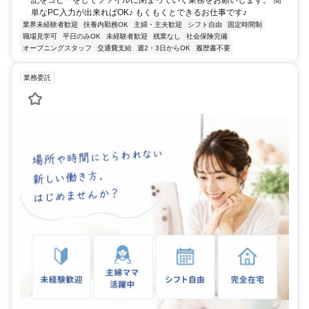
記をコピーをしてファイルに閉まっていく業務をお願いします。 簡
単なPC入力が出来ればOK♪ もくもくとできるお仕事です♪
業界未経験者歓迎
扶養内勤務OK
主婦・主夫歓迎
シフト自由
固定時間制
職場見学可
平日のみOK
未経験者歓迎
残業なし
社会保険完備
オープニングスタッフ
交通費支給
週2・3日からOK
履歴書不要
業務委託