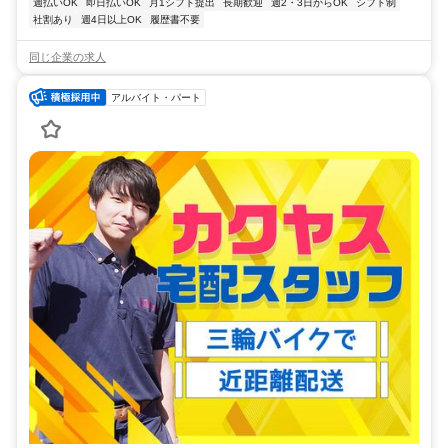
週払いOK
即日払いOK
月1シフト提出
長期歓迎
週2・3日からOK
シフト制
社割あり
週4日以上OK
履歴書不要
同じ企業の求人
アルバイト・パート