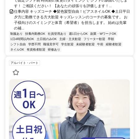
で固定シフト制 時間割の変更のタイミングで シフトの調節いたしま
す！ ご相談ください！ 【あなたの頑張りを評価します！...
仕事内容 キッズコーチ ◆髪色髪型自由！ピアスネイルOK ◆土日平日
夕方に勤務できる方大歓迎 キッズレッスンのコーチの募集です。 お
子様向けのスイミングと体育（希望者）を担当します。 始めは先輩
の補...
制服あり
扶養内勤務OK
社員登用あり
週1日からOK
副業・WワークOK
1日4時間以内OK
土日祝のみOK
主婦・主夫歓迎
フリーター歓迎
早朝
シフト自由
学歴不問
職場見学可
学生歓迎
未経験者歓迎
午前
経験者歓迎
ネイルOK
有資格者歓迎
研修あり
アルバイト・パート