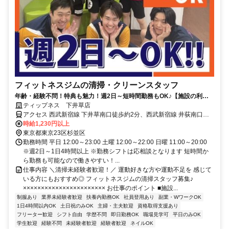
フィットネスジムの清掃・クリーンスタッフ
年齢・経験不問！特典も魅力！週2日～短時間勤務もOK♪【施設の利用
無料】お仕事の後に、軽い運動などもできる環境です！
ティップネス 下井草店
アクセス 西武新宿線 下井草南口徒歩約2分、西武新宿線 井荻南口徒
歩約12分、西武新宿線 鷺ノ宮北口徒歩約19分
時給1,230円以上
東京都東京23区杉並区
勤務時間 平日 12:00～23:00 土曜 12:00～22:00 日曜 11:00～20:00
※週2日～1日4時間以上 ※勤務シフトは応相談となります 短時間か
ら勤務も可能なので働きやすい！...
仕事内容 ＼清掃未経験者歓迎！／ 運動好きな方や運動不足を 感じて
いる方にもおすすめ◎ フィットネスジムの清掃スタッフ募集♪
××××××××××××××××××××××× お仕事のポイント ■施設...
制服あり
業界未経験者歓迎
扶養内勤務OK
社員登用あり
副業・WワークOK
1日4時間以内OK
土日祝のみOK
主婦・主夫歓迎
資格取得支援あり
フリーター歓迎
シフト自由
学歴不問
即日勤務OK
職場見学可
平日のみOK
学生歓迎
経験不問
未経験者歓迎
経験者歓迎
ネイルOK