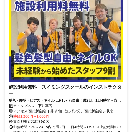
施設利用無料 スイミングスクールのインストラクタ
ー
髪色・髪型・ピアス・ネイル…おしゃれ自由！週2日、1日4時間～◎＜
指導経験はなくてok＞子ども好きな方歓迎
ティップネス 下井草店
アクセス 西武新宿線 下井草南口徒歩約2分、西武新宿線 井荻南口徒
歩約12分、西武新宿線 鷺ノ宮北口徒歩約19分
時給1,260円～1,650円
東京都東京23区杉並区
勤務時間 7:30～23:15内で 週2日、1日4時間～OK！ ※上記時間の中