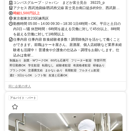
資格を活かして働ける
コンパスグループ・ジャパン まどか富士見台 39225_p
アクセス 西武池袋線/西武秩父線 富士見台南口徒歩約9分、西武新宿
線 下井草北口徒歩約14分、西武池袋線/西武有楽町線 練馬高野台南口
時給1,500円以上
徒歩約15分
東京都東京23区練馬区
勤務時間 05:00～14:00 09:30～18:30 1日4時間～OK、平日と土日の
内3日～/週 休憩時間：6時間を超える労働に対して45分以上、8時間
を超える労働に対して1時間以上
仕事内容 仕事内容 飲食経験者多数！調理師免許を活かして働くこと
ができます。前職はケーキ屋さん、居酒屋、個人店経験など業界未経
験者も活躍中！ 普通食や介護食の仕込み・調理をお願いします。仕
込みは食材...
制服あり
副業・WワークOK
60代も応募可
フリーター歓迎
学歴不問
即日勤務OK
学生歓迎
転勤なし
経験者歓迎
有資格者歓迎
研修あり
ブランクOK
交通費支給
まかないあり
長期歓迎
フルタイム歓迎
週2・3日からOK
シフト制
友達と応募OK
同じ企業の求人
アルバイト・パート