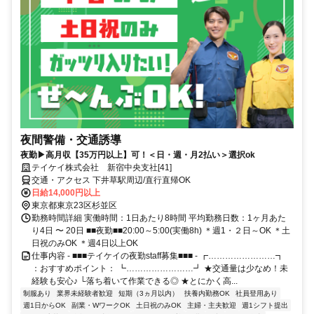
夜間警備・交通誘導
夜勤▶高月収【35万円以上】可！＜日・週・月2払い＞選択ok
テイケイ株式会社 新宿中央支社[41]
交通・アクセス 下井草駅周辺/直行直帰OK
日給14,000円以上
東京都東京23区杉並区
勤務時間詳細 実働時間：1日あたり8時間 平均勤務日数：1ヶ月あた
り4日 〜 20日 ■■夜勤■■20:00～5:00(実働8h) ＊週1・２日～OK ＊土
日祝のみOK ＊週4日以上OK
仕事内容 - ■■■テイケイの夜勤staff募集■■■ - ┏……………………┓
：おすすめポイント： ┗……………………┛ ★交通量は少なめ！未
経験も安心♪ └落ち着いて作業できる◎ ★とにかく高...
制服あり
業界未経験者歓迎
短期（3ヵ月以内）
扶養内勤務OK
社員登用あり
週1日からOK
副業・WワークOK
土日祝のみOK
主婦・主夫歓迎
週1シフト提出