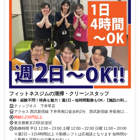
フィットネスジムの清掃・クリーンスタッフ
年齢・経験不問！特典も魅力！週2日～短時間勤務もOK♪【施設の利用
無料】お仕事の後に、軽い運動などもできる環境です！
ティップネス 下井草店
アクセス 西武新宿線 下井草南口徒歩約2分、西武新宿線 井荻南口徒
歩約12分、西武新宿線 鷺ノ宮北口徒歩約19分
時給1,230円以上
東京都東京23区杉並区
勤務時間 平日 12:00～23:00 土曜 12:00～22:00 日曜 11:00～20:00
※週2日～1日4時間以上 ※勤務シフトは応相談となります 短時間か
ら勤務も可能なので働きやすい！...