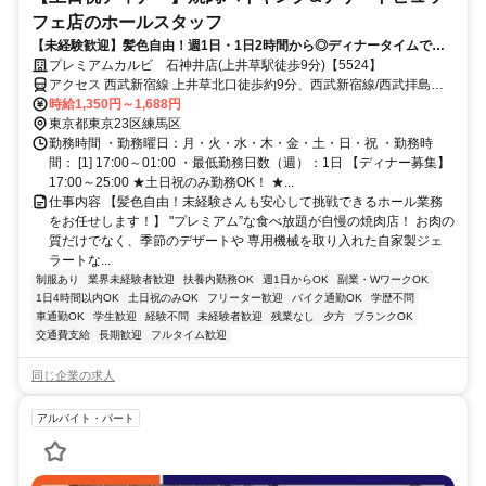
フェ店のホールスタッフ
【未経験歓迎】髪色自由！週1日・1日2時間から◎ディナータイムで勤
務できる方お待ちしております！
プレミアムカルビ 石神井店(上井草駅徒歩9分)【5524】
アクセス 西武新宿線 上井草北口徒歩約9分、西武新宿線/西武拝島線
井荻北口徒歩約10分、西武新宿線 下井草北口徒歩約21分 ★自転車・
時給1,350円～1,688円
バイク通勤OK
東京都東京23区練馬区
勤務時間 ・勤務曜日：月・火・水・木・金・土・日・祝 ・勤務時
間： [1] 17:00～01:00 ・最低勤務日数（週）：1日 【ディナー募集】
17:00～25:00 ★土日祝のみ勤務OK！ ★...
仕事内容 【髪色自由！未経験さんも安心して挑戦できるホール業務
をお任せします！】 "プレミアム”な食べ放題が自慢の焼肉店！ お肉の
質だけでなく、季節のデザートや 専用機械を取り入れた自家製ジェ
ラートな...
制服あり
業界未経験者歓迎
扶養内勤務OK
週1日からOK
副業・WワークOK
1日4時間以内OK
土日祝のみOK
フリーター歓迎
バイク通勤OK
学歴不問
車通勤OK
学生歓迎
経験不問
未経験者歓迎
残業なし
夕方
ブランクOK
交通費支給
長期歓迎
フルタイム歓迎
同じ企業の求人
アルバイト・パート