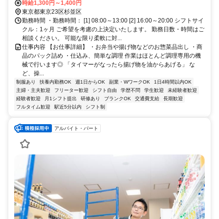
時給1,300円～1,400円
東京都東京23区杉並区
勤務時間 ・勤務時間： [1] 08:00～13:00 [2] 16:00～20:00 シフトサイ
クル：1ヶ月 ご希望を考慮の上決定いたします。 勤務日数・時間はご
相談ください。 可能な限り柔軟に対...
仕事内容 【お仕事詳細】 ・お弁当や揚げ物などのお惣菜品出し ・商
品のパック詰め ・仕込み、簡単な調理 作業はほとんど調理専用の機
械で行います◎ 「タイマーがなったら揚げ物を油からあげる」 な
ど、操...
制服あり
扶養内勤務OK
週1日からOK
副業・WワークOK
1日4時間以内OK
主婦・主夫歓迎
フリーター歓迎
シフト自由
学歴不問
学生歓迎
未経験者歓迎
経験者歓迎
月1シフト提出
研修あり
ブランクOK
交通費支給
長期歓迎
フルタイム歓迎
駅近5分以内
シフト制
アルバイト・パート