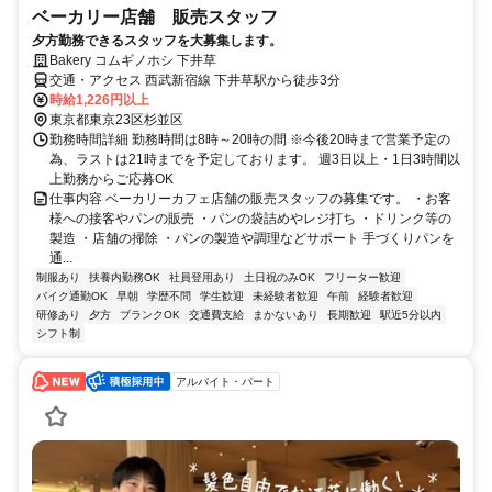
ベーカリー店舗 販売スタッフ
夕方勤務できるスタッフを大募集します。
Bakery コムギノホシ 下井草
交通・アクセス 西武新宿線 下井草駅から徒歩3分
時給1,226円以上
東京都東京23区杉並区
勤務時間詳細 勤務時間は8時～20時の間 ※今後20時まで営業予定の
為、ラストは21時までを予定しております。 週3日以上・1日3時間以
上勤務からご応募OK
仕事内容 ベーカリーカフェ店舗の販売スタッフの募集です。 ・お客
様への接客やパンの販売 ・パンの袋詰めやレジ打ち ・ドリンク等の
製造 ・店舗の掃除 ・パンの製造や調理などサポート 手づくりパンを
通...
制服あり
扶養内勤務OK
社員登用あり
土日祝のみOK
フリーター歓迎
バイク通勤OK
早朝
学歴不問
学生歓迎
未経験者歓迎
午前
経験者歓迎
研修あり
夕方
ブランクOK
交通費支給
まかないあり
長期歓迎
駅近5分以内
シフト制
アルバイト・パート