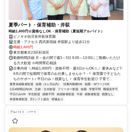
夏季パート・保育補助・井荻
時給1,400円☆資格なしOK・保育補助（夏短期アルバイト）
ピノキオ幼児舎井荻保育園
交通・アクセス 西武新宿線 井荻駅より徒歩11分
時給1,400円
東京都東京23区杉並区
勤務時間詳細 月～金の間で週3～5日 9:00～13:00にご勤務いただけ
る方大歓迎 ※時間帯応相談
仕事内容 ＼時給1,400円・資格不問・週3日からOK☆／ 夏休みなど7-
9月の間で短期間で保育のお仕事しませんか？ -＊ 保育園で子どもた
ちのサポート♪ 平日のみ！残業なし！ 保育学生歓迎◎ 子育て...
業界未経験者歓迎
短期（3ヵ月以内）
扶養内勤務OK
副業・WワークOK
1日4時間以内OK
主婦・主夫歓迎
フリーター歓迎
短期
学歴不問
職場見学可
平日のみOK
学生歓迎
経験不問
未経験者歓迎
午前
経験者歓迎
残業なし
有資格者歓迎
月1シフト提出
研修あり
アルバイト・パート