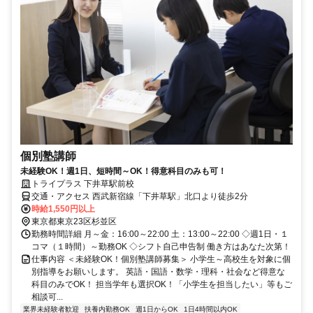
個別塾講師
未経験OK！週1日、短時間～OK！得意科目のみも可！
トライプラス 下井草駅前校
交通・アクセス 西武新宿線「下井草駅」北口より徒歩2分
時給1,550円以上
東京都東京23区杉並区
勤務時間詳細 月～金：16:00～22:00 土：13:00～22:00 ◇週1日・１
コマ（１時間）～勤務OK ◇シフト自己申告制 働き方はあなた次第！
仕事内容 ＜未経験OK！個別塾講師募集＞ 小学生～高校生を対象に個
別指導をお願いします。 英語・国語・数学・理科・社会など得意な
科目のみでOK！ 担当学年も選択OK！「小学生を担当したい」等もご
相談可...
業界未経験者歓迎
扶養内勤務OK
週1日からOK
1日4時間以内OK