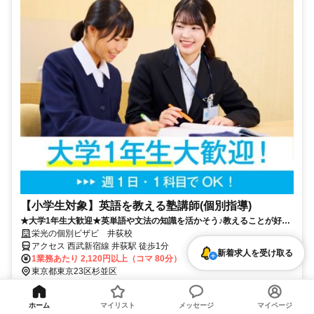
【小学生対象】英語を教える塾講師(個別指導)
★大学1年生大歓迎★英単語や文法の知識を活かそう♪教えることが好き
な方歓迎！
栄光の個別ビザビ 井荻校
アクセス 西武新宿線 井荻駅 徒歩1分
新着求人を受け取る
1業務あたり 2,120円以上（コマ 80分）
東京都東京23区杉並区
勤務時間 実働時間：1時間20分/日 平均勤務日数：1ヶ月あたり4日～
8日 ・勤務曜日：月・火・水・木・金・土・祝 ・勤務時間： [1]
ホーム
マイリスト
メッセージ
マイページ
15:50～22:00 ・最低勤務日数（週）：1日 月...