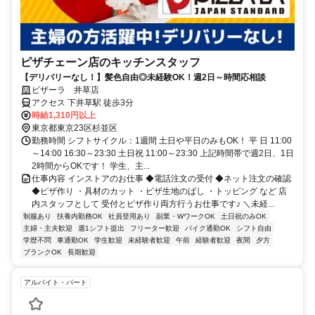
ピザチェーン店のキッチンスタッフ
【デリバリーなし！】髪色自由◎未経験OK！週2日～時間応相談
ピザーラ 井草店
アクセス 下井草駅 徒歩3分
時給1,310円以上
東京都東京23区杉並区
勤務時間 シフトサイクル：1週間 土日や平日のみもOK！ 平 日 11:00
～14:00 16:30～23:30 土日祝 11:00～23:30 上記時間帯で週2日、1日
2時間からOKです！ 学生、主...
仕事内容 インストアのお仕事 ◆電話注文の受付 ◆ネット注文の確認
◆ピザ作り ・具材のカット ・ピザ生地のばし ・トッピング など 店
内スタッフとして 受付とピザ作り両方行うお仕事です♪ ＼未経...
制服あり
扶養内勤務OK
社員登用あり
副業・WワークOK
土日祝のみOK
主婦・主夫歓迎
週1シフト提出
フリーター歓迎
バイク通勤OK
シフト自由
学歴不問
車通勤OK
学生歓迎
未経験者歓迎
午前
経験者歓迎
夜間
夕方
ブランクOK
長期歓迎
アルバイト・パート