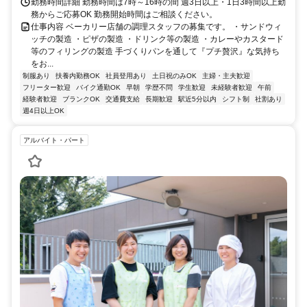
勤務時間詳細 勤務時間は7時～16時の間 週3日以上・1日3時間以上勤
務からご応募OK 勤務開始時間はご相談ください。
仕事内容 ベーカリー店舗の調理スタッフの募集です。 ・サンドウィ
ッチの製造 ・ピザの製造 ・ドリンク等の製造 ・カレーやカスタード
等のフィリングの製造 手づくりパンを通して『プチ贅沢』な気持ち
をお...
制服あり
扶養内勤務OK
社員登用あり
土日祝のみOK
主婦・主夫歓迎
フリーター歓迎
バイク通勤OK
早朝
学歴不問
学生歓迎
未経験者歓迎
午前
経験者歓迎
ブランクOK
交通費支給
長期歓迎
駅近5分以内
シフト制
社割あり
週4日以上OK
アルバイト・パート