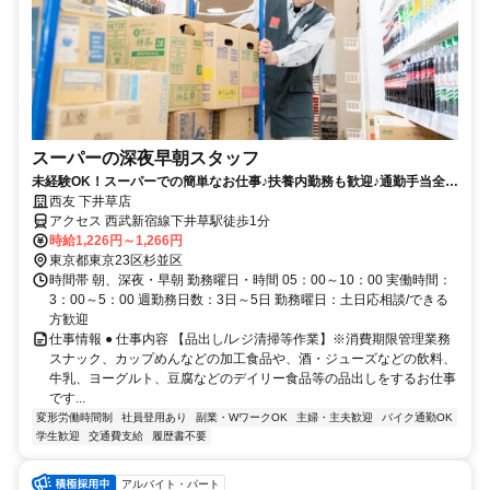
スーパーの深夜早朝スタッフ
未経験OK！スーパーでの簡単なお仕事♪扶養内勤務も歓迎♪通勤手当全額
支給／社員買物割引有
西友 下井草店
アクセス 西武新宿線下井草駅徒歩1分
時給1,226円～1,266円
東京都東京23区杉並区
時間帯 朝、深夜・早朝 勤務曜日・時間 05：00～10：00 実働時間：
3：00～5：00 週勤務日数：3日～5日 勤務曜日：土日応相談/できる
方歓迎
仕事情報 ● 仕事内容 【品出し/レジ清掃等作業】※消費期限管理業務
スナック、カップめんなどの加工食品や、酒・ジューズなどの飲料、
牛乳、ヨーグルト、豆腐などのデイリー食品等の品出しをするお仕事
です...
変形労働時間制
社員登用あり
副業・WワークOK
主婦・主夫歓迎
バイク通勤OK
学生歓迎
交通費支給
履歴書不要
アルバイト・パート