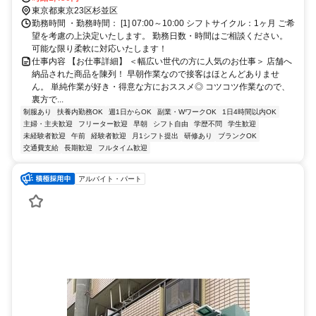
東京都東京23区杉並区
勤務時間 ・勤務時間： [1] 07:00～10:00 シフトサイクル：1ヶ月 ご希
望を考慮の上決定いたします。 勤務日数・時間はご相談ください。
可能な限り柔軟に対応いたします！
仕事内容 【お仕事詳細】 ＜幅広い世代の方に人気のお仕事＞ 店舗へ
納品された商品を陳列！ 早朝作業なので接客はほとんどありませ
ん。 単純作業が好き・得意な方におススメ◎ コツコツ作業なので、
裏方で...
制服あり
扶養内勤務OK
週1日からOK
副業・WワークOK
1日4時間以内OK
主婦・主夫歓迎
フリーター歓迎
早朝
シフト自由
学歴不問
学生歓迎
未経験者歓迎
午前
経験者歓迎
月1シフト提出
研修あり
ブランクOK
交通費支給
長期歓迎
フルタイム歓迎
アルバイト・パート