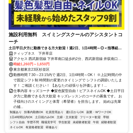
施設利用無料 スイミングスクールのアシスタントコ
ーチ
土日平日夕方に勤務できる方大歓迎！週2日、1日4時間～◎＜指導経験
はなくてok＞髪色髪型自由！ピアスネイルOK
ティップネス 下井草店
アクセス 西武新宿線 下井草南口徒歩約2分、西武新宿線 井荻南口徒
歩約12分、西武新宿線 鷺ノ宮北口徒歩約19分
時給1,260円～1,650円
東京都東京23区杉並区
勤務時間 7:30～23:15内で 週2日、1日4時間～OK！ ※上記時間の中
で固定シフト制 時間割の変更のタイミングで シフトの調節いたしま
す！ ご相談ください！ 【あなたの頑張りを評価します！...
仕事内容 キッズコーチ ◆髪色髪型自由！ピアスネイルOK ◆土日平日
夕方に勤務できる方大歓迎 キッズレッスンのコーチの募集です。 お
子様向けのスイミングと体育（希望者）を担当します。 始めは先輩
の補...
制服あり
扶養内勤務OK
社員登用あり
週1日からOK
副業・WワークOK
1日4時間以内OK
土日祝のみOK
主婦・主夫歓迎
フリーター歓迎
早朝
シフト自由
学歴不問
職場見学可
学生歓迎
未経験者歓迎
午前
経験者歓迎
ネイルOK
有資格者歓迎
研修あり