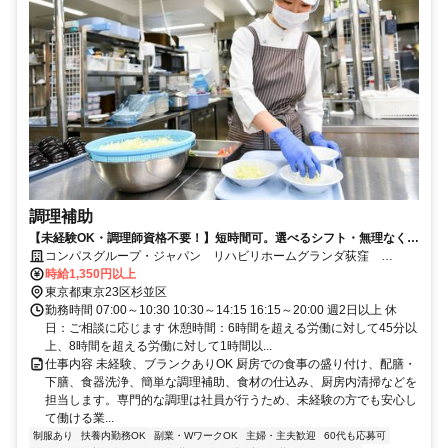
調理補助
【未経験OK・調理師資格不要！】短時間可。選べるシフト・無理なく安
定ワーク！
コンパスグループ・ジャパン リハビリホームグランダ荻窪
39715_p
時給1,350円以上
東京都東京23区杉並区
勤務時間 07:00～10:30 10:30～14:15 16:15～20:00 週2日以上 休
日：ご相談に応じます 休憩時間：6時間を超える労働に対して45分以
上、8時間を超える労働に対して1時間以...
仕事内容 未経験、ブランクありOK 厨房での食事の盛り付け、配膳・
下膳、食器洗浄、簡単な調理補助、食材の仕込み、厨房内清掃などを
担当します。専門的な調理は社員が行うため、未経験の方でも安心し
て働ける業...
制服あり
扶養内勤務OK
副業・WワークOK
主婦・主夫歓迎
60代も応募可