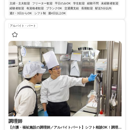
主婦・主夫歓迎
フリーター歓迎
平日のみOK
学生歓迎
経験不問
未経験者歓迎
経験者歓迎
有資格者歓迎
ブランクOK
交通費支給
長期歓迎
駅近5分以内
週2・3日からOK
シフト制
週4日以上OK
アルバイト・パート
調理師
【介護・福祉施設の調理師／アルバイトパート】シフト相談OK！調理師