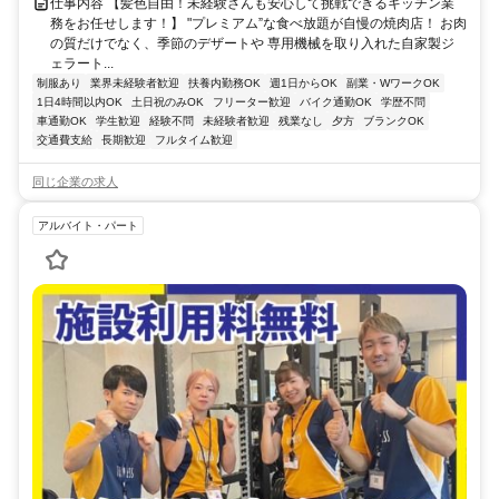
仕事内容 【髪色自由！未経験さんも安心して挑戦できるキッチン業
務をお任せします！】 "プレミアム”な食べ放題が自慢の焼肉店！ お肉
の質だけでなく、季節のデザートや 専用機械を取り入れた自家製ジ
ェラート...
制服あり
業界未経験者歓迎
扶養内勤務OK
週1日からOK
副業・WワークOK
1日4時間以内OK
土日祝のみOK
フリーター歓迎
バイク通勤OK
学歴不問
車通勤OK
学生歓迎
経験不問
未経験者歓迎
残業なし
夕方
ブランクOK
交通費支給
長期歓迎
フルタイム歓迎
同じ企業の求人
アルバイト・パート