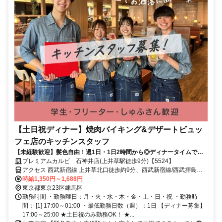
【土日祝ディナー】焼肉バイキング&デザートビュッ
フェ店のキッチンスタッフ
【未経験歓迎】髪色自由！週1日・1日2時間から◎ディナータイムで勤
務できる方お待ちしております！
プレミアムカルビ 石神井店(上井草駅徒歩9分)【5524】
アクセス 西武新宿線 上井草北口徒歩約9分、西武新宿線/西武拝島線
井荻北口徒歩約10分、西武新宿線 下井草北口徒歩約21分 ★自転車・
時給1,350円～1,688円
バイク通勤OK
東京都東京23区練馬区
勤務時間 ・勤務曜日：月・火・水・木・金・土・日・祝 ・勤務時
間： [1] 17:00～01:00 ・最低勤務日数（週）：1日 【ディナー募集】
17:00～25:00 ★土日祝のみ勤務OK！ ★...