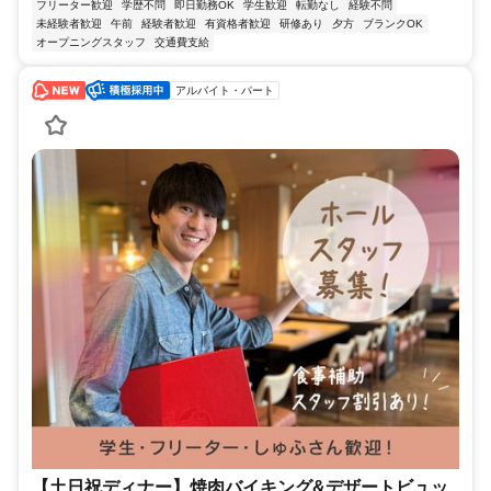
フリーター歓迎
学歴不問
即日勤務OK
学生歓迎
転勤なし
経験不問
未経験者歓迎
午前
経験者歓迎
有資格者歓迎
研修あり
夕方
ブランクOK
オープニングスタッフ
交通費支給
アルバイト・パート
【土日祝ディナー】焼肉バイキング&デザートビュッ