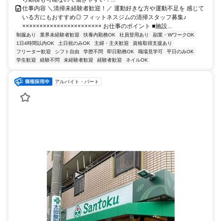
仕事内容 ＼清掃未経験者歓迎！／ 運動好きな方や運動不足を 感じて
いる方にもおすすめ◎ フィットネスジムの清掃スタッフ募集♪
××××××××××××××××××××××× お仕事のポイント ■施設...
制服あり
業界未経験者歓迎
扶養内勤務OK
社員登用あり
副業・WワークOK
1日4時間以内OK
土日祝のみOK
主婦・主夫歓迎
資格取得支援あり
フリーター歓迎
シフト自由
学歴不問
即日勤務OK
職場見学可
平日のみOK
学生歓迎
経験不問
未経験者歓迎
経験者歓迎
ネイルOK
アルバイト・パート