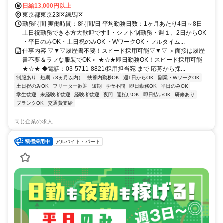
歩約15分、西武池袋線/西武有楽町線 練馬高野台南口徒歩約18分
日給13,000円以上
東京都東京23区練馬区
勤務時間 実働時間：8時間/日 平均勤務日数：1ヶ月あたり4日～8日
土日祝勤務できる方大歓迎です!! ・シフト制勤務・週１、2日からOK
・平日のみOK・土日祝のみOK ・WワークOK・フルタイム...
仕事内容 ▽▼▽履歴書不要！スピード採用可能▽▼▽ ＞面接は履歴
書不要＆ラフな服装でOK＜ ★☆★即日勤務OK！スピード採用可能
★☆★ ◆電話：03-5711-8821/採用担当宛 まで 応募から採...
制服あり
短期（3ヵ月以内）
扶養内勤務OK
週1日からOK
副業・WワークOK
土日祝のみOK
フリーター歓迎
短期
学歴不問
即日勤務OK
平日のみOK
学生歓迎
未経験者歓迎
経験者歓迎
夜間
週払いOK
即日払いOK
研修あり
ブランクOK
交通費支給
同じ企業の求人
アルバイト・パート