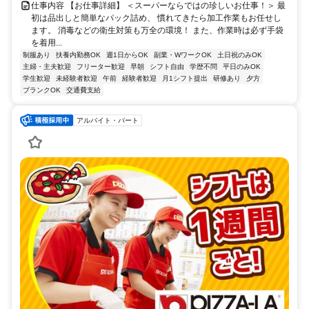
仕事内容 【お仕事詳細】 ＜スーパーならではの珍しいお仕事！＞ 最
初は品出しと簡単なパック詰め、 慣れてきたら加工作業もお任せし
ます。 消毒などの衛生対策も万全の環境！ また、作業時は必ず手袋
を着用...
制服あり
扶養内勤務OK
週1日からOK
副業・WワークOK
土日祝のみOK
主婦・主夫歓迎
フリーター歓迎
早朝
シフト自由
学歴不問
平日のみOK
学生歓迎
未経験者歓迎
午前
経験者歓迎
月1シフト提出
研修あり
夕方
ブランクOK
交通費支給
アルバイト・パート