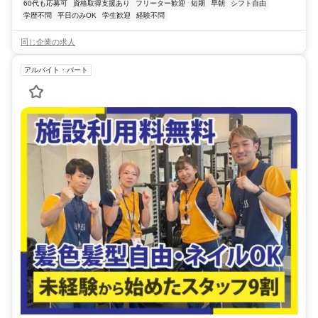
60代も応募可
資格取得支援あり
フリーター歓迎
短期
早朝
シフト自由
学歴不問
平日のみOK
学生歓迎
経験不問
同じ企業の求人
アルバイト・パート