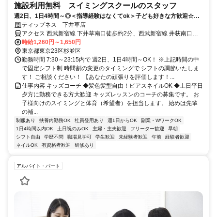
施設利用無料 スイミングスクールのスタッフ
週2日、1日4時間～◎＜指導経験はなくてok＞子ども好きな方歓迎☆コ
ミュニケーション力を活かせます♪髪色髪型自由！ピアスネイルOK
ティップネス 下井草店
アクセス 西武新宿線 下井草南口徒歩約2分、西武新宿線 井荻南口徒
歩約12分、西武新宿線 鷺ノ宮北口徒歩約19分
時給1,260円～1,650円
東京都東京23区杉並区
勤務時間 7:30～23:15内で 週2日、1日4時間～OK！ ※上記時間の中
で固定シフト制 時間割の変更のタイミングで シフトの調節いたしま
す！ ご相談ください！ 【あなたの頑張りを評価します！...
仕事内容 キッズコーチ ◆髪色髪型自由！ピアスネイルOK ◆土日平日
夕方に勤務できる方大歓迎 キッズレッスンのコーチの募集です。 お
子様向けのスイミングと体育（希望者）を担当します。 始めは先輩
の補...
制服あり
扶養内勤務OK
社員登用あり
週1日からOK
副業・WワークOK
1日4時間以内OK
土日祝のみOK
主婦・主夫歓迎
フリーター歓迎
早朝
シフト自由
学歴不問
職場見学可
学生歓迎
未経験者歓迎
午前
経験者歓迎
ネイルOK
有資格者歓迎
研修あり
アルバイト・パート