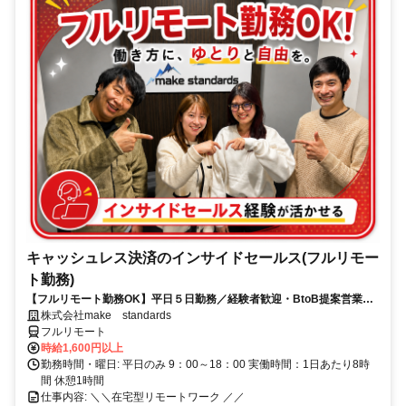
キャッシュレス決済のインサイドセールス(フルリモー
ト勤務)
【フルリモート勤務OK】平日５日勤務／経験者歓迎・BtoB提案営業で
スキルアップ
株式会社make standards
フルリモート
時給1,600円以上
勤務時間・曜日: 平日のみ 9：00～18：00 実働時間：1日あたり8時
間 休憩1時間
仕事内容: ＼＼在宅型リモートワーク ／／