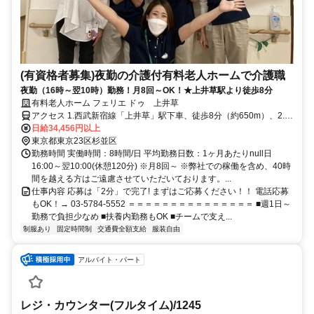
(有資格者募集)夜勤の介護付有料老人ホームで介護職
夜勤（16時～翌10時）勤務！月8回～OK！★上井草駅より徒歩8分
有料老人ホーム フェリエ ドゥ 上井草
アクセス 1.西武新宿線「上井草」駅下車、徒歩8分（約650m）、2.西
武新宿線 「井荻」駅 下車 徒歩12分（約1,000m）
日給34,456円以上
東京都東京23区杉並区
勤務時間 実働時間：8時間/日 平均勤務日数：1ヶ月あたりnull日
16:00～翌10:00(休憩120分) ※月8回～ ※弊社での稼働を含め、40時
間を越える方はご遠慮させていただいております。...
仕事内容 応募は「2分」で完了! まずはご応募ください！！ 電話応募
もOK！→ 03-5784-5552 ＝＝＝＝＝＝＝＝＝＝＝＝＝＝＝ ■週1日～
勤務で負担少なめ ■扶養内勤務もOK ■チームで支え...
制服あり
固定時間制
交通費全額支給
服装自由
アルバイト・パート
レジ・カウンター(フルタイム)/1245