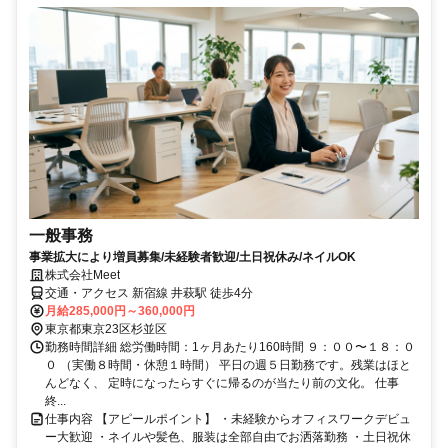
一般事務
事業拡大により増員募集/未経験者歓迎/土日祝休み/ネイルOK
株式会社Meet
交通・アクセス 新宿線 井萩駅 徒歩4分
月給285,000円～360,000円
東京都東京23区杉並区
勤務時間詳細 総労働時間：1ヶ月あたり160時間 ９：００〜１８：０
０ （実働８時間・休憩１時間） 平日の週５日勤務です。残業はほと
んどなく、 定時になったらすぐに帰るのが当たり前の文化。 仕事
終...
仕事内容 【アピールポイント】 ・未経験からオフィスワークデビュ
ー大歓迎 ・ネイルや髪色、服装は全部自由でお洒落勤務 ・土日祝休