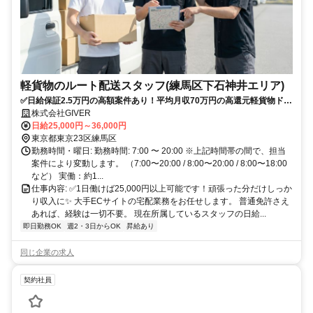
軽貨物のルート配送スタッフ(練馬区下石神井エリア)
✅日給保証2.5万円の高額案件あり！平均月収70万円の高還元軽貨物ドラ
イバー⭐面談確約！未経験OK✨️車両リース月2.5万円～✅️独立支援あり
株式会社GIVER
日給25,000円～36,000円
東京都東京23区練馬区
勤務時間・曜日: 勤務時間: 7:00 〜 20:00 ※上記時間帯の間で、担当
案件により変動します。 （7:00〜20:00 / 8:00〜20:00 / 8:00〜18:00
など） 実働：約1...
仕事内容: ✅️1日働けば25,000円以上可能です！頑張った分だけしっか
り収入に✨ 大手ECサイトの宅配業務をお任せします。 普通免許さえ
あれば、経験は一切不要。 現在所属しているスタッフの日給...
即日勤務OK
週2・3日からOK
昇給あり
同じ企業の求人
契約社員