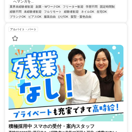
へマンガを...
業界未経験者歓迎
副業・WワークOK
フリーター歓迎
学歴不問
固定時間制
経験不問
未経験者歓迎
フルリモート
経験者歓迎
ネイルOK
在宅OK
ブランクOK
ピアスOK
服装自由
ひげOK
髪型・髪色自由
アルバイト・パート
積極採用中 スマホの受付・案内スタッフ