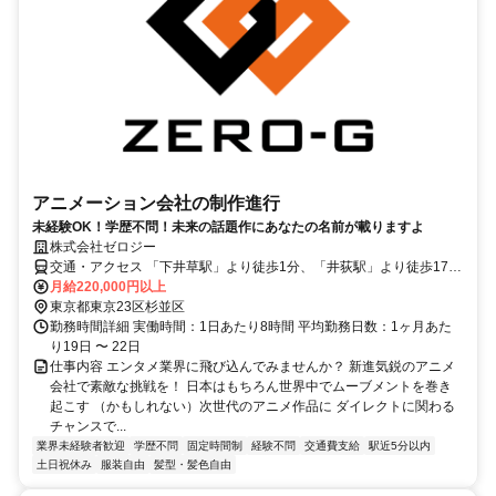
アニメーション会社の制作進行
未経験OK！学歴不問！未来の話題作にあなたの名前が載りますよ
株式会社ゼロジー
交通・アクセス 「下井草駅」より徒歩1分、「井荻駅」より徒歩17
分、「鷺ノ宮駅」より徒歩20分
月給220,000円以上
東京都東京23区杉並区
勤務時間詳細 実働時間：1日あたり8時間 平均勤務日数：1ヶ月あた
り19日 〜 22日
仕事内容 エンタメ業界に飛び込んでみませんか？ 新進気鋭のアニメ
会社で素敵な挑戦を！ 日本はもちろん世界中でムーブメントを巻き
起こす （かもしれない）次世代のアニメ作品に ダイレクトに関わる
チャンスで...
業界未経験者歓迎
学歴不問
固定時間制
経験不問
交通費支給
駅近5分以内
土日祝休み
服装自由
髪型・髪色自由