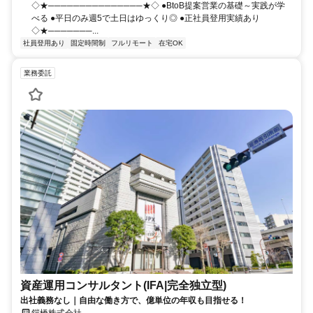
◇★───────────────★◇ ●BtoB提案営業の基礎～実践が学
べる ●平日のみ週5で土日はゆっくり◎ ●正社員登用実績あり
◇★───────...
社員登用あり
固定時間制
フルリモート
在宅OK
業務委託
資産運用コンサルタント(IFA|完全独立型)
出社義務なし｜自由な働き方で、億単位の年収も目指せる！