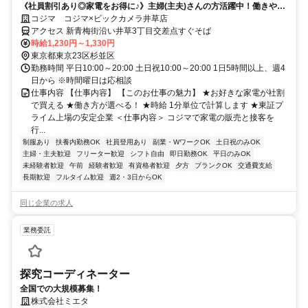
《社員割引あり◎家電をお得に♪》主婦(主夫)さんの方活躍中！働きやす
い柔軟シフトで家庭との両立可能◎
コジマ コジマ×ビックカメラ井草店
アクセス 新青梅街沿い井草3丁目交差点すぐそば
時給1,230円～1,330円
東京都東京23区杉並区
勤務時間 平日10:00～20:00 土日祝10:00～20:00 1日5時間以上、週4
日から ※時間曜日は応相談
仕事内容 【仕事内容】 【このお仕事の魅力】 ★お好きな家電が社割
で買える ★働き方が選べる！ ★時給 1分単位で計算します ★東証プ
ライム上場の安定企業 ＜仕事内容＞ コジマで家電の販売と接客を
行...
制服あり
扶養内勤務OK
社員登用あり
副業・WワークOK
土日祝のみOK
主婦・主夫歓迎
フリーター歓迎
シフト自由
即日勤務OK
平日のみOK
未経験者歓迎
午前
経験者歓迎
有資格者歓迎
夕方
ブランクOK
交通費支給
長期歓迎
フルタイム歓迎
週2・3日からOK
同じ企業の求人
業務委託
探究コーディネーター
全国での大規模募集！
株式会社ミエタ