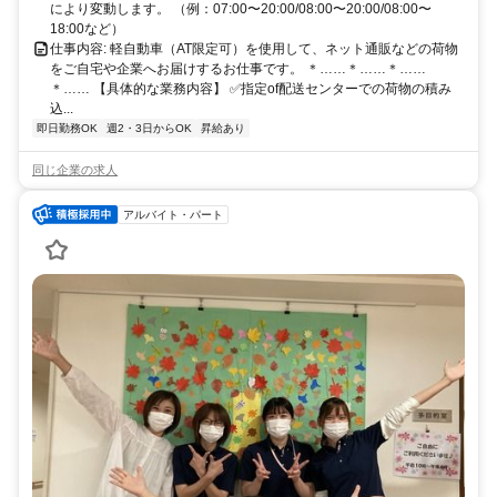
により変動します。 （例：07:00〜20:00/08:00〜20:00/08:00〜
18:00など）
仕事内容: 軽自動車（AT限定可）を使用して、ネット通販などの荷物
をご自宅や企業へお届けするお仕事です。 ＊……＊……＊……
＊…… 【具体的な業務内容】 ✅️指定of配送センターでの荷物の積み
込...
即日勤務OK
週2・3日からOK
昇給あり
同じ企業の求人
アルバイト・パート