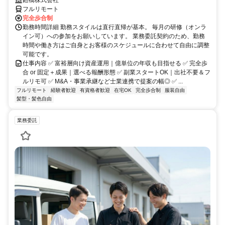
鎧橋株式会社
フルリモート
完全歩合制
勤務時間詳細 勤務スタイルは直行直帰が基本。 毎月の研修（オンラ
イン可）への参加をお願いしています。 業務委託契約のため、勤務
時間や働き方はご自身とお客様のスケジュールに合わせて自由に調整
可能です。
仕事内容 ✅ 富裕層向け資産運用｜億単位の年収も目指せる ✅ 完全歩
合 or 固定＋成果｜選べる報酬形態 ✅ 副業スタートOK｜出社不要＆フ
ルリモ可 ✅ M&A・事業承継など士業連携で提案の幅◎ ✅ ...
フルリモート
経験者歓迎
有資格者歓迎
在宅OK
完全歩合制
服装自由
髪型・髪色自由
業務委託