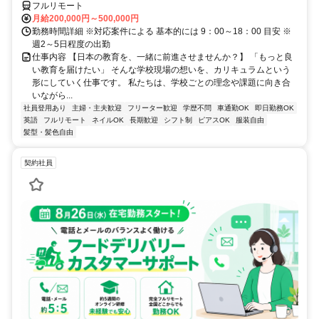
フルリモート
月給200,000円～500,000円
勤務時間詳細 ※対応案件による 基本的には 9：00～18：00 目安 ※
週2～5日程度の出勤
仕事内容 【日本の教育を、一緒に前進させませんか？】 「もっと良
い教育を届けたい」 そんな学校現場の想いを、カリキュラムという
形にしていく仕事です。 私たちは、学校ごとの理念や課題に向き合
いながら...
社員登用あり
主婦・主夫歓迎
フリーター歓迎
学歴不問
車通勤OK
即日勤務OK
英語
フルリモート
ネイルOK
長期歓迎
シフト制
ピアスOK
服装自由
髪型・髪色自由
契約社員