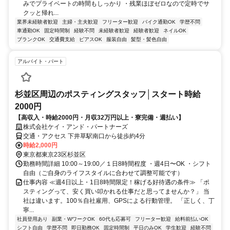
みでプライベートの時間もしっかり ・残業ほぼゼロなので定時でサ
クッと帰れ...
業界未経験者歓迎
主婦・主夫歓迎
フリーター歓迎
バイク通勤OK
学歴不問
車通勤OK
固定時間制
経験不問
未経験者歓迎
経験者歓迎
ネイルOK
ブランクOK
交通費支給
ピアスOK
服装自由
髪型・髪色自由
アルバイト・パート
杉並区周辺のポスティングスタッフ│スタート時給
2000円
【高収入・時給2000円・月収32万円以上・寮完備・週払い】
株式会社ケイ・アンド・パートナーズ
交通・アクセス 下井草駅南口から徒歩約4分
時給2,000円
東京都東京23区杉並区
勤務時間詳細 10:00～19:00／１日8時間程度 ・週4日〜OK ・シフト
自由（ご自身のライフスタイルに合わせて調整可能です）
仕事内容 ≪週4日以上・1日8時間限定！稼げる好待遇の条件≫ 「ポ
スティングって、安く買い叩かれる仕事だと思ってませんか？」 当
社は違います。100％自社雇用、GPSによる行動管理。 「正しく、丁
寧...
社員登用あり
副業・WワークOK
60代も応募可
フリーター歓迎
給料前払いOK
シフト自由
学歴不問
即日勤務OK
固定時間制
平日のみOK
学生歓迎
経験不問