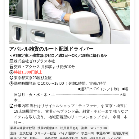
アパレル雑貨のルート配送ドライバー
＜AT限定車＞残業ほぼゼロ／週3日〜OK／18時に帰れる✨
株式会社ゼロプラス本社
交通・アクセス 井荻駅より徒歩10分
時給1,300円以上
東京都東京23区杉並区
勤務時間詳細 ⏰10:00〜18:00 ￤休憩1時間、実働7時間
┈┈┈┈┈┈┈┈┈┈┈┈┈┈┈┈┈ ■週3日〜OK（シフト制） ■曜
日は月・火・水・木・土 ┈┈┈┈┈┈┈┈┈┈┈┈┈┈┈┈┈ ⚡基
本...
仕事内容 当社はリサイクルショップ「ティファナ」を 東京・埼玉に
19店舗展開する、 古着からブランド品、雑貨・ホビーまで 様々なア
イテムを取り扱う、 地域密着型のリユースショップです。 今回、本
社〜...
業界未経験者歓迎
扶養内勤務OK
社員登用あり
副業・WワークOK
主婦・主夫歓迎
フリーター歓迎
バイク通勤OK
学歴不問
車通勤OK
職場見学可
平日のみOK
転勤なし
経験不問
未経験者歓迎
午前
経験者歓迎
ネイルOK