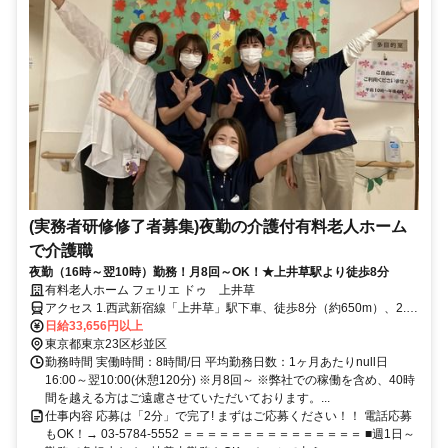
(実務者研修修了者募集)夜勤の介護付有料老人ホーム
で介護職
夜勤（16時～翌10時）勤務！月8回～OK！★上井草駅より徒歩8分
有料老人ホーム フェリエ ドゥ 上井草
アクセス 1.西武新宿線「上井草」駅下車、徒歩8分（約650m）、2.西
武新宿線 「井荻」駅 下車 徒歩12分（約1,000m）
日給33,656円以上
東京都東京23区杉並区
勤務時間 実働時間：8時間/日 平均勤務日数：1ヶ月あたりnull日
16:00～翌10:00(休憩120分) ※月8回～ ※弊社での稼働を含め、40時
間を越える方はご遠慮させていただいております。...
仕事内容 応募は「2分」で完了! まずはご応募ください！！ 電話応募
もOK！→ 03-5784-5552 ＝＝＝＝＝＝＝＝＝＝＝＝＝＝＝ ■週1日～