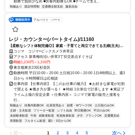
勤務で負担少なめ ■扶養内勤務もOK ■チームで支え...
制服あり
固定時間制
交通費全額支給
服装自由
アルバイト・パート
レジ・カウンター(パートタイム)/11160
【柔軟なシフト体制完備◎】家庭・子育てと両立できてる主婦(主夫)の
方活躍中！働きやすい職場環境♪
コジマ コジマ×ビックカメラ井草店
アクセス 新青梅街沿い井草3丁目交差点すぐそば
時給1,230円～1,330円
東京都東京23区杉並区
勤務時間 平日10:00～20:00 土日祝10:00～20:00 1日4時間以上、週3
日から ※時間曜日は応相談
仕事内容 【仕事内容】 【このお仕事の魅力】 ★お好きな家電が社割
で買える ★働き方が選べる！ ★時給 1分単位で計算します ★東証プ
ライム上場の安定企業 ＜仕事内容＞ コジマで家電の販売と接客を
行...
制服あり
扶養内勤務OK
社員登用あり
副業・WワークOK
土日祝のみOK
主婦・主夫歓迎
フリーター歓迎
シフト自由
即日勤務OK
平日のみOK
未経験者歓迎
午前
経験者歓迎
有資格者歓迎
夕方
ブランクOK
交通費支給
長期歓迎
フルタイム歓迎
週2・3日からOK
前へ
次へ
1
2
3
4
5