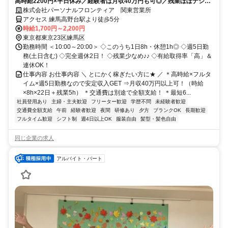
高時給2200円×平日休み／経験者は月収40万円も可◎／残業ほぼナシ♪
希望休もOK！
株式会社パーソナルフロンティア 関東営業所
アクセス 練馬高野台駅より徒歩5分
時給1,700円～2,200円
東京都東京23区練馬区
勤務時間 ＜10:00～20:00＞ ◇このうち1日8h・休憩1h◎ ◇週5日勤
務(土日含む) ◇完全週休2日！ ◇残業少なめ♪♪ ◇有給取得率「高」＆
連休OK！
仕事内容 お仕事内容 ＼ とにかく稼ぎたい方に★ ／ ＊高時給×フルタ
イム×週5日勤務なので安定収入GET ⇒月収40万円以上可！（時給
×8h×22日＋残業5h） ＊交通費は別途で全額支給！ ＊最短6...
社員登用あり
主婦・主夫歓迎
フリーター歓迎
学歴不問
未経験者歓迎
交通費全額支給
午前
経験者歓迎
夜間
研修あり
夕方
ブランクOK
長期歓迎
フルタイム歓迎
シフト制
週4日以上OK
服装自由
髪型・髪色自由
同じ企業の求人
アルバイト・パート