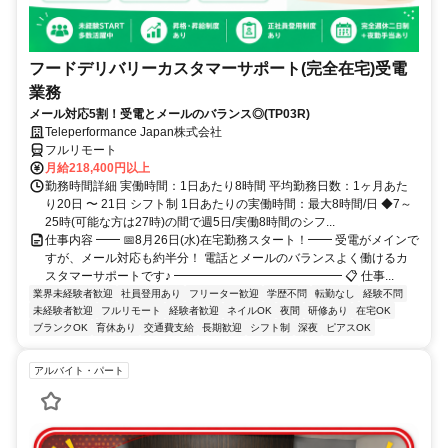
フードデリバリーカスタマーサポート(完全在宅)受電
業務
メール対応5割！受電とメールのバランス◎(TP03R)
Teleperformance Japan株式会社
フルリモート
月給218,400円以上
勤務時間詳細 実働時間：1日あたり8時間 平均勤務日数：1ヶ月あた
り20日 〜 21日 シフト制 1日あたりの実働時間：最大8時間/日 ◆7～
25時(可能な方は27時)の間で週5日/実働8時間のシフ...
仕事内容 ━━ 📅8月26日(水)在宅勤務スタート！━━ 受電がメインで
すが、メール対応も約半分！ 電話とメールのバランスよく働けるカ
スタマーサポートです♪ ━━━━━━━━━━━━━━ 📋 仕事...
業界未経験者歓迎
社員登用あり
フリーター歓迎
学歴不問
転勤なし
経験不問
未経験者歓迎
フルリモート
経験者歓迎
ネイルOK
夜間
研修あり
在宅OK
ブランクOK
育休あり
交通費支給
長期歓迎
シフト制
深夜
ピアスOK
アルバイト・パート