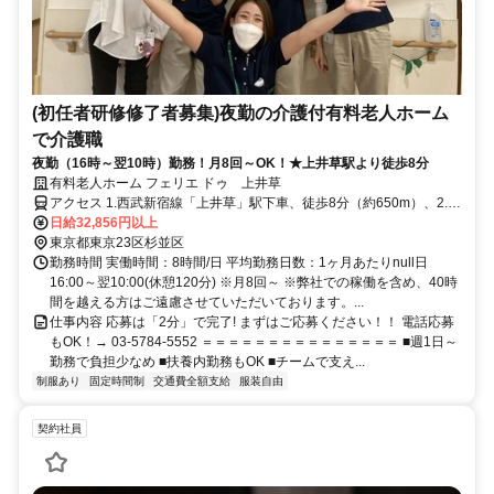
(初任者研修修了者募集)夜勤の介護付有料老人ホーム
で介護職
夜勤（16時～翌10時）勤務！月8回～OK！★上井草駅より徒歩8分
有料老人ホーム フェリエ ドゥ 上井草
アクセス 1.西武新宿線「上井草」駅下車、徒歩8分（約650m）、2.西
武新宿線 「井荻」駅 下車 徒歩12分（約1,000m）
日給32,856円以上
東京都東京23区杉並区
勤務時間 実働時間：8時間/日 平均勤務日数：1ヶ月あたりnull日
16:00～翌10:00(休憩120分) ※月8回～ ※弊社での稼働を含め、40時
間を越える方はご遠慮させていただいております。...
仕事内容 応募は「2分」で完了! まずはご応募ください！！ 電話応募
もOK！→ 03-5784-5552 ＝＝＝＝＝＝＝＝＝＝＝＝＝＝＝ ■週1日～
勤務で負担少なめ ■扶養内勤務もOK ■チームで支え...
制服あり
固定時間制
交通費全額支給
服装自由
契約社員