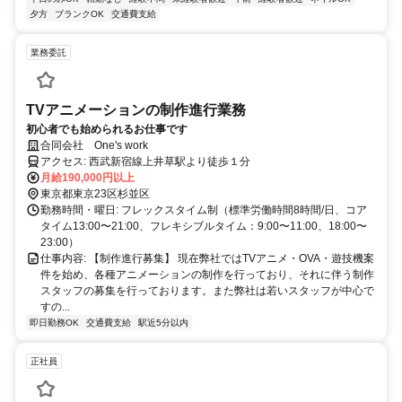
夕方
ブランクOK
交通費支給
業務委託
TVアニメーションの制作進行業務
初心者でも始められるお仕事です
合同会社 One's work
アクセス: 西武新宿線上井草駅より徒歩１分
月給190,000円以上
東京都東京23区杉並区
勤務時間・曜日: フレックスタイム制（標準労働時間8時間/日、コア
タイム13:00〜21:00、フレキシブルタイム：9:00〜11:00、18:00〜
23:00）
仕事内容: 【制作進行募集】 現在弊社ではTVアニメ・OVA・遊技機案
件を始め、各種アニメーションの制作を行っており、それに伴う制作
スタッフの募集を行っております。また弊社は若いスタッフが中心で
すの...
即日勤務OK
交通費支給
駅近5分以内
正社員