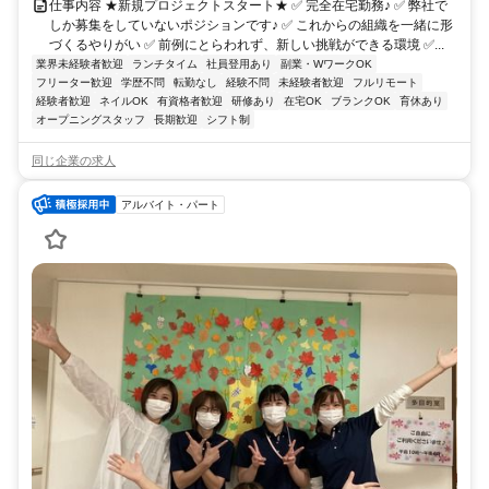
仕事内容 ★新規プロジェクトスタート★ ✅ 完全在宅勤務♪ ✅ 弊社で
しか募集をしていないポジションです♪ ✅ これからの組織を一緒に形
づくるやりがい ✅ 前例にとらわれず、新しい挑戦ができる環境 ✅...
業界未経験者歓迎
ランチタイム
社員登用あり
副業・WワークOK
フリーター歓迎
学歴不問
転勤なし
経験不問
未経験者歓迎
フルリモート
経験者歓迎
ネイルOK
有資格者歓迎
研修あり
在宅OK
ブランクOK
育休あり
オープニングスタッフ
長期歓迎
シフト制
同じ企業の求人
アルバイト・パート