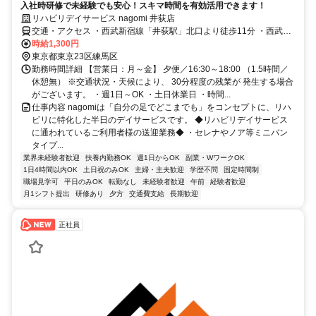
入社時研修で未経験でも安心！スキマ時間を有効活用できます！
リハビリデイサービス nagomi 井荻店
交通・アクセス ・西武新宿線「井荻駅」北口より徒歩11分 ・西武池
袋線「練馬高野台駅」南口より徒歩15分
時給1,300円
東京都東京23区練馬区
勤務時間詳細 【営業日：月～金】 夕便／16:30～18:00 （1.5時間／
休憩無） ※交通状況・天候により、 30分程度の残業が 発生する場合
がございます。 ・週1日～OK ・土日休業日 ・時間...
仕事内容 nagomiは「自分の足でどこまでも」をコンセプトに、リハ
ビリに特化した半日のデイサービスです。 ◆リハビリデイサービス
に通われているご利用者様の送迎業務◆ ・セレナやノア等ミニバン
タイプ...
業界未経験者歓迎
扶養内勤務OK
週1日からOK
副業・WワークOK
1日4時間以内OK
土日祝のみOK
主婦・主夫歓迎
学歴不問
固定時間制
職場見学可
平日のみOK
転勤なし
未経験者歓迎
午前
経験者歓迎
月1シフト提出
研修あり
夕方
交通費支給
長期歓迎
正社員