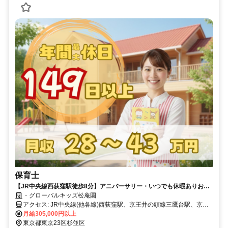
保育士
【JR中央線西荻窪駅徒歩8分】アニバーサリー・いつでも休暇ありお休
みたくさんの保育園
・グローバルキッズ松庵園
アクセス: JR中央線(他各線)西荻窪駅、京王井の頭線三鷹台駅、京王
井の頭線井の頭公園駅
月給305,000円以上
東京都東京23区杉並区