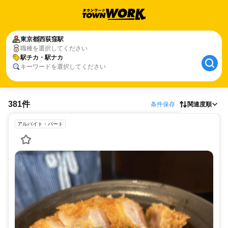
東京都
西荻窪駅
職種を選択してください
駅チカ・駅ナカ
キーワードを選択してください
381件
条件保存
関連度順
アルバイト・パート