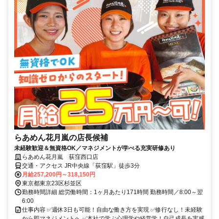
らあめん花月嵐の店長候補
未経験歓迎＆無資格OK／マネジメントが学べる充実研修あり
らあめん花月嵐 荻窪西口店
交通・アクセス JR中央線「荻窪駅」徒歩3分
月給257,200円～318,150円
東京都東京23区杉並区
勤務時間詳細 総労働時間：1ヶ月あたり171時間 勤務時間／8:00～翌
6:00
仕事内容 ✅週休3日も可能！自由な働き方を実現 ✅修行なし！未経験
から即マネジメントへ ✅本社で学ぶ心理学や経営学！自己成長を実感