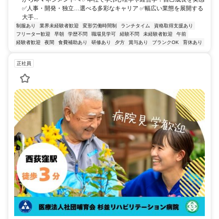
✅人事・開発・独立…選べる多彩なキャリア ✅幅広い業態を展開する
大手...
制服あり
業界未経験者歓迎
変形労働時間制
ランチタイム
資格取得支援あり
フリーター歓迎
早朝
学歴不問
職場見学可
経験不問
未経験者歓迎
午前
経験者歓迎
夜間
食費補助あり
研修あり
夕方
賞与あり
ブランクOK
育休あり
正社員