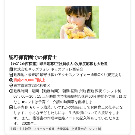
認可保育園での保育士
【ｷｯｽﾞﾌｫﾚ西荻窪】即日応募!正社員求人♪次年度応募も大歓迎
株式会社キッズフォレ キッズフォレ西荻窪
勤務地・最寄駅 最寄り駅やアクセス／マイカー通勤OK！(規定あり)
JR総武線 西荻窪駅 徒歩5分 JR中央線 西荻窪駅 徒歩5分
月給219,000円以上
東京都東京23区杉並区
勤務時間・期間 【勤務時間】 朝勤 昼勤 夕勤 夜勤 深夜 ◇シフト制
07：00～20：15 上記時間内で実働8時間/休憩60分 時間外労働：ほぼ
なし ■シフトは子育て、介護の時間帯を配慮しま...
仕事内容 ★０～５歳児、いずれかの担任としてお保育士の仕事とな
ります。 小さな子どもたちには、生活習慣についての援助をしま
す。 また、指導案の作成や連絡ノートの記入等もしていただきま
す。 2020年...
主婦・主夫歓迎
フリーター歓迎
大量募集
交通費支給
シフト制