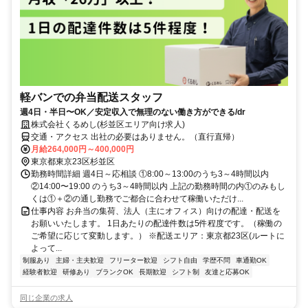
軽バンでの弁当配送スタッフ
週4日・半日〜OK／安定収入で無理のない働き方ができる/dr
株式会社くるめし(杉並区エリア向け求人)
交通・アクセス 出社の必要はありません。（直行直帰）
月給264,000円～400,000円
東京都東京23区杉並区
勤務時間詳細 週4日～応相談 ①8:00～13:00のうち3～4時間以内
②14:00〜19:00 のうち3～4時間以内 上記の勤務時間の内①のみもし
くは①＋②の通し勤務でご都合に合わせて稼働いただけ...
仕事内容 お弁当の集荷、法人（主にオフィス）向けの配達・配送を
お願いいたします。 1日あたりの配達件数は5件程度です。（稼働の
ご希望に応じて変動します。） ※配送エリア：東京都23区(ルートに
よって...
制服あり
主婦・主夫歓迎
フリーター歓迎
シフト自由
学歴不問
車通勤OK
経験者歓迎
研修あり
ブランクOK
長期歓迎
シフト制
友達と応募OK
同じ企業の求人