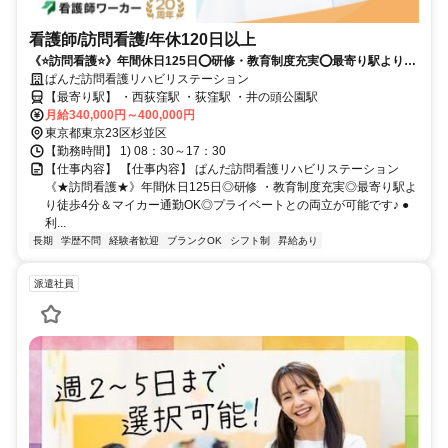
看護師/訪問看護/年休120日以上
《⭐訪問看護⭐》年間休日125日⭕研修・教育制度充実⭕最寄り駅より徒
歩4分＆マイカー通勤OK⭕プライベートとの両立が可能です✨
ぱんだ訪問看護リハビリステーション
【最寄り駅】 ・西荻窪駅 ・荻窪駅 ・井の頭公園駅
月給340,000円～400,000円
東京都東京23区杉並区
【勤務時間】 1) 08：30～17：30
【仕事内容】 【仕事内容】 ぱんだ訪問看護リハビリステーション
《★訪問看護★》年間休日125日◎研修 ・教育制度充実◎最寄り駅よ
り徒歩4分＆マイカー通勤OK◎プライベートとの両立が可能です♪ ●
利...
長期
学歴不問
経験者歓迎
ブランクOK
シフト制
昇給あり
派遣社員