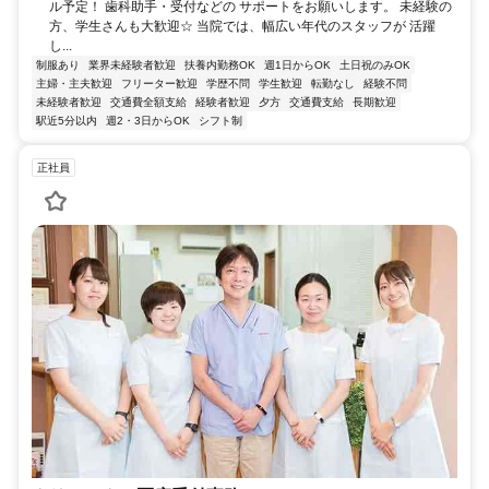
ル予定！ 歯科助手・受付などの サポートをお願いします。 未経験の
方、学生さんも大歓迎☆ 当院では、幅広い年代のスタッフが 活躍
し...
制服あり
業界未経験者歓迎
扶養内勤務OK
週1日からOK
土日祝のみOK
主婦・主夫歓迎
フリーター歓迎
学歴不問
学生歓迎
転勤なし
経験不問
未経験者歓迎
交通費全額支給
経験者歓迎
夕方
交通費支給
長期歓迎
駅近5分以内
週2・3日からOK
シフト制
正社員