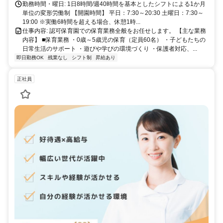
勤務時間・曜日: 1日8時間/週40時間を基本としたシフトによる1か月
単位の変形労働制 【開園時間】 平日：7:30～20:30 土曜日：7:30～
19:00 ※実働6時間を超える場合、休憩1時...
仕事内容: 認可保育園での保育業務全般をお任せします。 【主な業務
内容】 ■保育業務 ・0歳～5歳児の保育（定員60名） ・子どもたちの
日常生活のサポート ・遊びや学びの環境づくり ・保護者対応、...
即日勤務OK
残業なし
シフト制
昇給あり
正社員