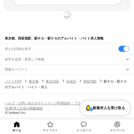
東京都、西荻窪駅、駅チカ・駅ナカのアルバイト・バイト求人情報
求人の詳細を表示
条件を追加・変更して検索
市区町村を追加・変更
関連キーワード
完全在宅ワーク 全国
シール貼り 在宅
現在地周辺
ガチャガチャ
犬カフェ
東京都
駅を追加・変更
バイトTOP
東京都
東京23区
杉並区
西荻窪駅
駅チカ・駅ナカ
東京都
すべて
のアルバイト・バイト・求人
東京23区
すべて
職種を追加・変更
JR東海道本線(東京～熱海)
千代田区
中央区
港区
新宿区
文京区
台東区
墨田区
江東区
品川区
目黒区
大田区
東京駅
新橋駅
品川駅
飲食・フードサービス
世田谷区
渋谷区
中野区
杉並区
豊島区
北区
荒川区
板橋区
練馬区
足立区
葛飾区
特徴を追加・変更
飲食・フードサービス
江戸川区
すべて
ヘルプ・お問い合わせ
サイトマップ
利用規約・プライバシーポリシー
JR山手線
ホールスタッフ
キッチンスタッフ
皿洗い・洗い場
精肉・鮮魚加工
給食調理
人気
新着求人を受け取る
[企業]求人広告の掲載相談
大崎駅
五反田駅
目黒駅
恵比寿駅
渋谷駅
原宿駅
代々木駅
新宿駅
新大久保駅
八王子市
立川市
武蔵野市
三鷹市
青梅市
府中市
昭島市
調布市
町田市
小金井市
雇用形態を追加・変更
パン屋（ベーカリー）
フードカウンター販売員
バー（BAR）・バーテンダー
日払いOK
高校生歓迎
学生歓迎
深夜の仕事
髪型・髪色自由
ひげOK
ネイルOK
高田馬場駅
目白駅
池袋駅
大塚駅
巣鴨駅
駒込駅
田端駅
西日暮里駅
日暮里駅
鶯谷駅
小平市
日野市
東村山市
国分寺市
国立市
福生市
狛江市
東大和市
清瀬市
飲食店補助（開店・閉店準備）
飲食店（店長・マネージャー）
ピアスOK
アルバイト・パート
履歴書不要
オープニングスタッフ
留学生・外国人活躍中
上野駅
御徒町駅
秋葉原駅
神田駅
東京駅
有楽町駅
新橋駅
浜松町駅
田町駅
東久留米市
武蔵村山市
多摩市
稲城市
羽村市
あきる野市
西東京市
大島町
利島村
都道府県を変更
営業・販売
勤務期間
正社員
高輪ゲートウェイ駅
品川駅
新島村
神津島村
三宅村
御蔵島村
八丈町
青ヶ島村
小笠原村
西多摩郡
営業・販売
すべて
短期
契約社員
単発・1日OK
長期
期間限定（春夏冬休み等）
ホーム
マイリスト
メッセージ
マイページ
JR南武線
営業
テレフォンアポインター（テレアポ）
ルートセールス
コンビニ
シフト
派遣社員