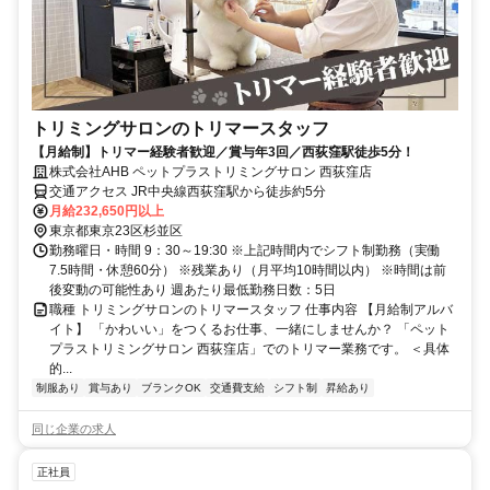
トリミングサロンのトリマースタッフ
【月給制】トリマー経験者歓迎／賞与年3回／西荻窪駅徒歩5分！
株式会社AHB ペットプラストリミングサロン 西荻窪店
交通アクセス JR中央線西荻窪駅から徒歩約5分
月給232,650円以上
東京都東京23区杉並区
勤務曜日・時間 9：30～19:30 ※上記時間内でシフト制勤務（実働
7.5時間・休憩60分） ※残業あり（月平均10時間以内） ※時間は前
後変動の可能性あり 週あたり最低勤務日数：5日
職種 トリミングサロンのトリマースタッフ 仕事内容 【月給制アルバ
イト】 「かわいい」をつくるお仕事、一緒にしませんか？ 「ペット
プラストリミングサロン 西荻窪店」でのトリマー業務です。 ＜具体
的...
制服あり
賞与あり
ブランクOK
交通費支給
シフト制
昇給あり
同じ企業の求人
正社員