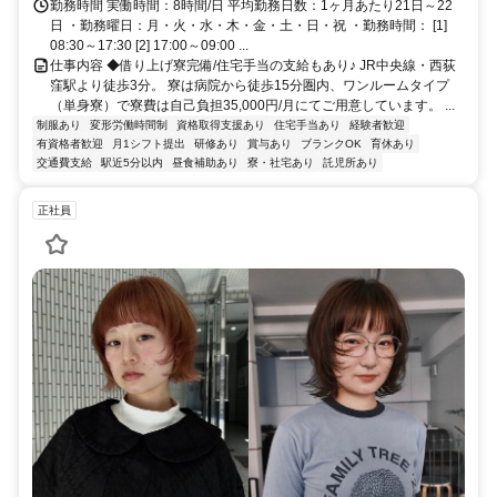
勤務時間 実働時間：8時間/日 平均勤務日数：1ヶ月あたり21日～22
日 ・勤務曜日：月・火・水・木・金・土・日・祝 ・勤務時間： [1]
08:30～17:30 [2] 17:00～09:00 ...
仕事内容 ◆借り上げ寮完備/住宅手当の支給もあり♪ JR中央線・西荻
窪駅より徒歩3分。 寮は病院から徒歩15分圏内、ワンルームタイプ
（単身寮）で寮費は自己負担35,000円/月にてご用意しています。 ...
制服あり
変形労働時間制
資格取得支援あり
住宅手当あり
経験者歓迎
有資格者歓迎
月1シフト提出
研修あり
賞与あり
ブランクOK
育休あり
交通費支給
駅近5分以内
昼食補助あり
寮・社宅あり
託児所あり
正社員