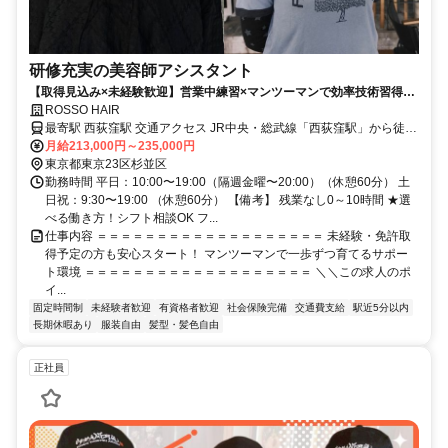
研修充実の美容師アシスタント
【取得見込み×未経験歓迎】営業中練習×マンツーマンで効率技術習得／
週休2日制×残業ほぼなし
ROSSO HAIR
最寄駅 西荻窪駅 交通アクセス JR中央・総武線「西荻窪駅」から徒歩
5分
月給213,000円～235,000円
東京都東京23区杉並区
勤務時間 平日：10:00〜19:00（隔週金曜〜20:00）（休憩60分） 土
日祝：9:30〜19:00 （休憩60分） 【備考】 残業なし0～10時間 ★選
べる働き方！シフト相談OK フ...
仕事内容 ＝＝＝＝＝＝＝＝＝＝＝＝＝＝＝＝＝＝＝ 未経験・免許取
得予定の方も安心スタート！ マンツーマンで一歩ずつ育てるサポー
ト環境 ＝＝＝＝＝＝＝＝＝＝＝＝＝＝＝＝＝＝＝ ＼＼この求人のポ
イ...
固定時間制
未経験者歓迎
有資格者歓迎
社会保険完備
交通費支給
駅近5分以内
長期休暇あり
服装自由
髪型・髪色自由
正社員