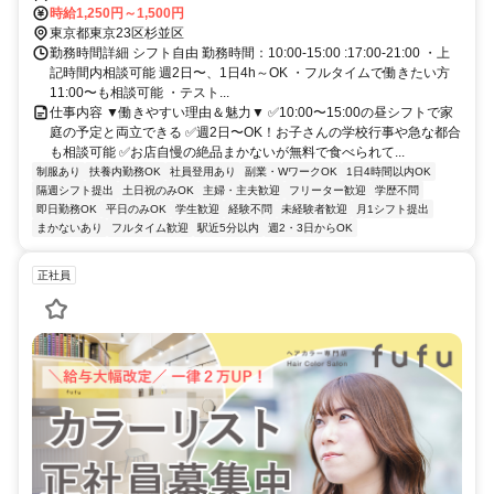
時給1,250円～1,500円
東京都東京23区杉並区
勤務時間詳細 シフト自由 勤務時間：10:00-15:00 :17:00-21:00 ・上
記時間内相談可能 週2日〜、1日4h～OK ・フルタイムで働きたい方
11:00〜も相談可能 ・テスト...
仕事内容 ▼働きやすい理由＆魅力▼ ✅10:00〜15:00の昼シフトで家
庭の予定と両立できる ✅週2日〜OK！お子さんの学校行事や急な都合
も相談可能 ✅お店自慢の絶品まかないが無料で食べられて...
制服あり
扶養内勤務OK
社員登用あり
副業・WワークOK
1日4時間以内OK
隔週シフト提出
土日祝のみOK
主婦・主夫歓迎
フリーター歓迎
学歴不問
即日勤務OK
平日のみOK
学生歓迎
経験不問
未経験者歓迎
月1シフト提出
まかないあり
フルタイム歓迎
駅近5分以内
週2・3日からOK
正社員