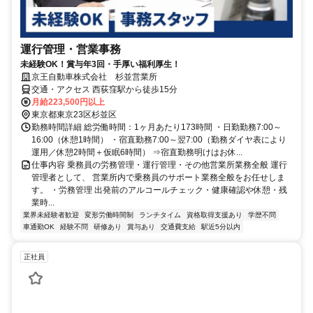
運行管理・営業事務
未経験OK！賞与年3回・手厚い福利厚生！
京王自動車株式会社 杉並営業所
交通・アクセス 西荻窪駅から徒歩15分
月給223,500円以上
東京都東京23区杉並区
勤務時間詳細 総労働時間：1ヶ月あたり173時間 ・日勤勤務7:00～
16:00（休憩1時間） ・宿直勤務7:00～翌7:00（勤務ダイヤ表により
運用／休憩2時間＋仮眠6時間） ⇒宿直勤務明けはお休...
仕事内容 乗務員の労務管理・運行管理・その他営業所業務全般 運行
管理者として、 営業所内で乗務員のサポート業務全般をお任せしま
す。 ・労務管理 出発前のアルコールチェック・健康確認や休憩・残
業時...
業界未経験者歓迎
変形労働時間制
ランチタイム
資格取得支援あり
学歴不問
車通勤OK
経験不問
研修あり
賞与あり
交通費支給
駅近5分以内
正社員