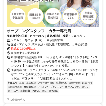
オープニングスタッフ カラー専門店
美容師免許必須｜カラーのみ｜週休2日制｜残業・ノルマなし
ヘアカラー専門店【fufu】 西荻窪駅前店
交通・アクセス JR中央線・総武線「西荻窪駅」より徒歩1分
月給270,000円以上
東京都東京23区杉並区
勤務時間詳細 総労働時間：1ヶ月あたり177時間 *【シフト制】* 9:30
～19:30 ※休憩は1時間しっかり確保 ※残業なし ※定休日 無 *【残業
について 】* ほぼ発生しませんが、もし残業...
仕事内容 *オープニングスタッフ募集！* *2026年9月10日オープン予
定* *ー* *＜この求人のポイント＞* * *週休二日制・年間休日107日
（別途、有休あり）* * *原則定時退社！スタッ...
制服あり
主婦・主夫歓迎
フリーター歓迎
車通勤OK
固定時間制
経験不問
未経験者歓迎
経験者歓迎
ネイルOK
ブランクOK
オープニングスタッフ
ピアスOK
服装自由
ひげOK
髪型・髪色自由
同じ企業の求人