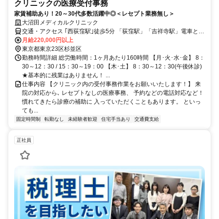
クリニックの医療受付事務
家賃補助あり！20～30代多数活躍中◎＜レセプト業務無し＞
大沼田メディカルクリニック
交通・アクセス ｢西荻窪駅｣徒歩5分 「荻窪駅」「吉祥寺駅」電車と徒
歩で１０分
月給220,000円以上
東京都東京23区杉並区
勤務時間詳細 総労働時間：1ヶ月あたり160時間 【月･火･水･金】 8：
30～12：30 / 15：30～19：00 【木･土】 8：30～12：30(午後休診)
★基本的に残業はありません！ ...
仕事内容 【クリニック内の受付事務作業をお願いいたします！】 来
院の対応から､ レセプトなしの医療事務、 予約などの電話対応など！
慣れてきたら診療の補助に 入っていただくこともあります。 といっ
ても...
固定時間制
転勤なし
未経験者歓迎
住宅手当あり
交通費支給
正社員