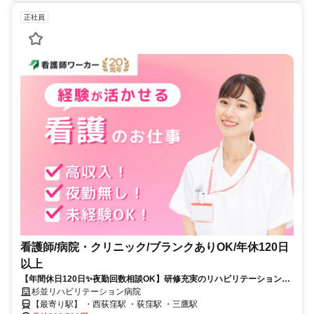
正社員
看護師/病院・クリニック/ブランクありOK/年休120日
以上
【年間休日120日✨夜勤回数相談OK】研修充実のリハビリテーション病
院✨回復期未経験も歓迎⭕
杉並リハビリテーション病院
【最寄り駅】 ・西荻窪駅 ・荻窪駅 ・三鷹駅