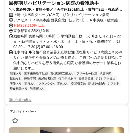
回復期リハビリテーション病院の看護助手
＼＼未経験OK・資格不要／／★年休120日以上・賞与年2回・有給消化
率8割以上！西荻窪駅より徒歩3分♪
上尾中央医科グループ(AMG) 杉並リハビリテーション病院
アクセス ＪＲ中央本線 西荻窪北口徒歩約3分 ＪＲ中央線・総武線 西
荻窪駅北口より徒歩約3分
月給258,610円以上
東京都東京23区杉並区
勤務時間 実働時間：8時間/日 平均勤務日数：1ヶ月あたり21日～22
日 ・勤務曜日：月・火・水・木・金・土・日・祝 ・勤務時間： [1]
08:30～17:30 [2] 07:00～16:00 ...
仕事内容 ◆資格不要＆業界未経験歓迎 回復期リハビリ病院こそのや
りがい 脳卒中や骨折などの治療を終え、 ご自宅への退院を目指して
集中的なリハビリを行う活気ある病院で 看護師のサポート業務をお
願いします...
制服あり
業界未経験者歓迎
資格取得支援あり
フリーター歓迎
学歴不問
転勤なし
経験不問
未経験者歓迎
住宅手当あり
経験者歓迎
月1シフト提出
研修あり
賞与あり
ブランクOK
育休あり
交通費支給
駅近5分以内
シフト制
昼食補助あり
託児所あり
同じ企業の求人
アルバイト・パート