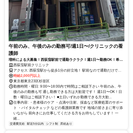
午前のみ、午後のみの勤務可/週1日〜/クリニックの看
護師
増科による大募集！西荻窪駅前で通勤ラクラク！週1日〜勤務OK！希望
者は積極的に常勤(正社員)登用いたします
西荻窪駅前クリニック
アクセス: 西荻窪駅から徒歩1分の好立地！ 駅前なので通勤だけでな
く 買い物などにも便利な環境です☆ 西荻窪駅近隣の方はもちろん、
時給2,000円以上
高円寺駅・阿佐ヶ谷駅 荻窪駅・吉祥寺駅・三鷹駅方面など中央線沿
東京都東京23区杉並区
線の方も いらっしゃいます
勤務時間・曜日: 9:00〜18:00内で時間はご相談下さい 午前のみ、午
後のみの勤務も可 通し勤務できる方は大歓迎です！ 週1日〜OK！日
数・曜日はご相談下さい！ ■土日いずれか勤務できる方大歓...
仕事内容: ・患者様のケア ・点滴や注射、採血など医療処置のサポー
ト ・バイタルチェック などの看護師業務です 地域の皆さまに寄り添
いながら 前向きにお仕事してくださる方をお待ちしています！ 一
緒...
交通費支給
駅近5分以内
シフト制
昇給あり