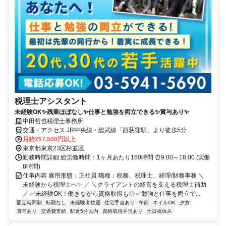
税理士アシスタント
未経験OK✨残業ほぼなし✨仕事と勉強を両立できる✨賞与あり✨
中田哲也税理士事務所
交通・アクセス JR中央線・総武線「西荻窪駅」より徒歩5分
月給257,500円以上
東京都東京23区杉並区
勤務時間詳細 総労働時間：1ヶ月あたり160時間 ⏰9:00～18:00 (実働
8時間)
仕事内容 雇用形態：正社員 職種：税務、税理士、経理/財務事務 ＼
未経験から税理士へ✨ ／ ＼クライアントの経営を支える税理士補助
／ ✅未経験OK！働きながら資格取得も◎ ✅勉強と仕事を両立で...
固定時間制
転勤なし
未経験者歓迎
住宅手当あり
午前
ネイルOK
夕方
賞与あり
交通費支給
駅近5分以内
資格取得手当あり
土日祝休み