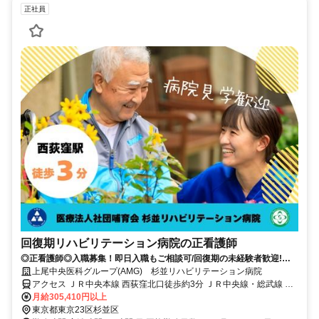
正社員
回復期リハビリテーション病院の正看護師
◎正看護師◎入職募集！即日入職もご相談可/回復期の未経験者歓迎!！/
寮完備/年間休日120日/西荻窪駅徒歩3分♪
上尾中央医科グループ(AMG) 杉並リハビリテーション病院
アクセス ＪＲ中央本線 西荻窪北口徒歩約3分 ＪＲ中央線・総武線 西
荻窪駅北口より徒歩約3分
月給305,410円以上
東京都東京23区杉並区