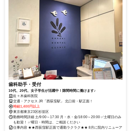
歯科助手・受付
10代、20代、女子学生が活躍中！隙間時間に働けます♪
佐々木歯科医院
交通・アクセス JR「西荻窪駅」 北口前・駅正面！
時給1,400円以上
東京都東京23区杉並区
勤務時間詳細 土/9:00～17:30 月・水・金/18:00～20:00 ✅土曜日のみ
も歓迎！ ✅曜日・時間は、ご相談ください
仕事内容 ★★西荻窪駅正面で通勤ラクラク★★ 8月に院内リニューア