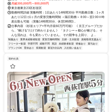
ら徒歩20分
月給300,000円～800,000円
東京都東京23区杉並区
勤務時間詳細 実働時間：1日あたり14時間30分 平均勤務日数：1ヶ月
あたり12日 □1ヶ月の変形労働時間制 ＜隔日勤務＞ 8:00～翌2:00※時
差出勤も可能 （実働14時間30分、休憩3時間3...
仕事内容 《杉並エリア×平均月収60万円可能》 《 京王グループだか
ら、“稼げる”だけで終わりません 》 「タクシー＝都心が稼げる」 そ
んな流れは、今も変わっていません。 その競争を上回り、 よ...
制服あり
業界未経験者歓迎
変形労働時間制
主婦・主夫歓迎
資格取得支援あり
フリーター歓迎
学歴不問
経験不問
英語
未経験者歓迎
研修あり
賞与あり
ブランクOK
育休あり
長期歓迎
駅近5分以内
入社祝い金あり
契約社員