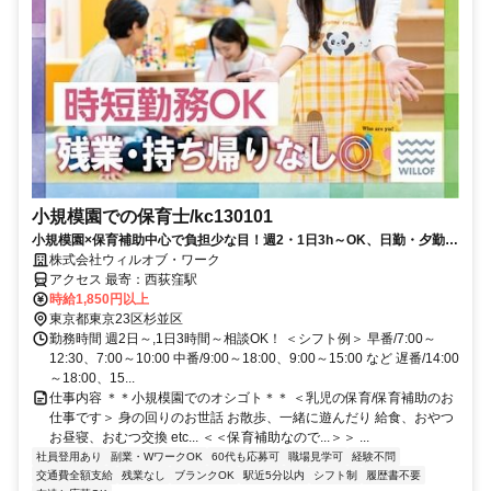
小規模園での保育士/kc130101
小規模園×保育補助中心で負担少な目！週2・1日3h～OK、日勤・夕勤等
の選択可！ミドルシニアも
株式会社ウィルオブ・ワーク
アクセス 最寄：西荻窪駅
時給1,850円以上
東京都東京23区杉並区
勤務時間 週2日～,1日3時間～相談OK！ ＜シフト例＞ 早番/7:00～
12:30、7:00～10:00 中番/9:00～18:00、9:00～15:00 など 遅番/14:00
～18:00、15...
仕事内容 ＊＊小規模園でのオシゴト＊＊ ＜乳児の保育/保育補助のお
仕事です＞ 身の回りのお世話 お散歩、一緒に遊んだり 給食、おやつ
お昼寝、おむつ交換 etc... ＜＜保育補助なので...＞＞ ...
社員登用あり
副業・WワークOK
60代も応募可
職場見学可
経験不問
交通費全額支給
残業なし
ブランクOK
駅近5分以内
シフト制
履歴書不要