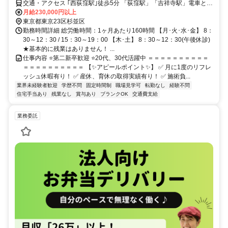
交通・アクセス ｢西荻窪駅｣徒歩5分 「荻窪駅」「吉祥寺駅」電車と徒
歩で１０分
月給230,000円以上
東京都東京23区杉並区
勤務時間詳細 総労働時間：1ヶ月あたり160時間 【月･火･水･金】 8：
30～12：30 / 15：30～19：00 【木･土】 8：30～12：30(午後休診)
★基本的に残業はありません！ ...
仕事内容 ⭐第二新卒歓迎 ⭐20代、30代活躍中 ＝＝＝＝＝＝＝＝＝＝
＝＝＝＝＝＝＝＝＝＝ 【✨アピールポイント✨】 ✅ 月に1度のリフレ
ッシュ休暇有り！ ✅ 産休、育休の取得実績有り！ ✅ 施術負...
業界未経験者歓迎
学歴不問
固定時間制
職場見学可
転勤なし
経験不問
住宅手当あり
残業なし
賞与あり
ブランクOK
交通費支給
業務委託