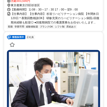
月給303,500円
東京都東京23区杉並区
【勤務時間】 1) 08：30～17：30 17：00～翌9：00
【仕事内容】 【仕事内容】 杉並リハビリテーション病院 【年間休日
120日＊夜勤回数相談OK】 研修充実のリハビリテーション病院♪回復
期未経験も歓迎◎ ●回復期病院での看護業務をお任せいたします...
長期
学歴不問
経験者歓迎
ブランクOK
シフト制
昇給あり
正社員