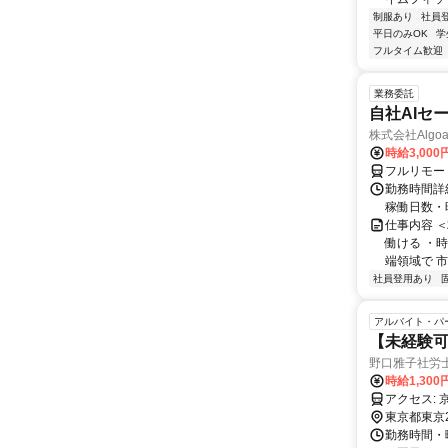
制服あり
社員
平日のみOK
学
フルタイム歓迎
業務委託
自社AIセ
株式会社Algoa
時給3,000
フルリモー
勤務時間詳細
稼働日数・
仕事内容 
働ける ・時
端領域で 市
社員登用あり
アルバイト・パ
【未経験
野口雅子社労
時給1,30
ア
東京都東京
勤務時間・曜