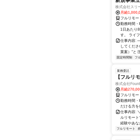
新規事業立
株式会社スリ
月給1,000
フルリモー
勤務時間・曜
1日あたり
す。 ライフ
仕事内容:
してくださ
業案）”と 
固定時間制
フ
業務委託
【フルリモ
株式会社Fount
月給270,0
フルリモー
勤務時間・
だける方を
仕事内容:
ルリモート
経験やあな
フルリモート