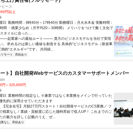
ち上げ責任者(フルリモート)
ーピース
,000円以上
ト
日: 勤務時間：8時40分～17時40分 勤務曜日：月火水木金 実働時間：
8時間 ・残業少なめ（月平均20～30時間） メリハリをつけて働く文化で
スタイルに合った...
 ⸻起業家への最短ルート⸻ 貴方のビジネスモデルを当社で実現
い。 求めるのは新しい価値を創造する 具体的“ビジネスモデル（新規事
圧倒的“エネルギー”です。 共同経...
ルリモート
昇給あり
ート】自社開発Webサービスのカスタマーサポートメンバー
ain
00円～320,000円
ト
曜日: 業務時間の指定なし ※兼業ではなく本業務をメインで行っていた
優先的に採用させていただきます
 ＼ 【完全在宅】月額27万円スタート！自社開発サービスのCS業務／ フ
で残業なし！業績・貢献度に応じた随時昇給で収入UP！ これまでのご
たの魅力を詳しく記載のうえ、ぜ...
残業なし
昇給あり