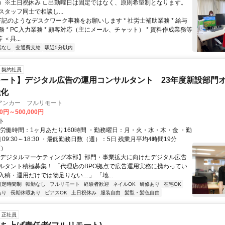
）※土日祝休み ∟出勤曜日は固定ではなく、原則希望制となります。
タッフ同士で相談し...
下記のようなデスクワーク事務をお願いします * 社労士補助業務 * 給与
 * PC入力業務 * 顧客対応（主にメール、チャット） * 資料作成業務等
 ＜具...
業なし
交通費支給
駅近5分以内
契約社員
ート】デジタル広告の運用コンサルタント 23年度新設部門
強化
アンカー フルリモート
00円～500,000円
ト
総労働時間：1ヶ月あたり160時間 ・勤務曜日：月・火・水・木・金 ・勤
1] 09:30～18:30 ・最低勤務日数（週）：5日 残業月平均4時間19分
度）
【デジタルマーケティング本部】部門・事業拡大に向けたデジタル広告
ルタント積極募集！ 「代理店のBPO拠点で広告運用実務に携わってい
入稿・運用だけでは物足りない…」 「地...
固定時間制
転勤なし
フルリモート
経験者歓迎
ネイルOK
研修あり
在宅OK
あり
長期休暇あり
ピアスOK
土日祝休み
服装自由
髪型・髪色自由
正社員