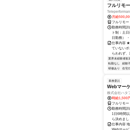
フルリモー
Teleperform
月給500,0
フルリモー
勤務時間詳
ト制：土日
日勤務） ・
仕事内容 
ていないポ
らわれず、新
業界未経験者歓
転勤なし
経験
研修あり
在宅O
業務委託
Webマー
株式会社ハタ
時給1,50
フルリモー
勤務時間詳
1日6時間
ら決めましょ
仕事内容 
Webサー