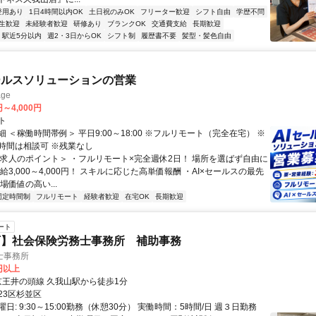
登用あり
1日4時間以内OK
土日祝のみOK
フリーター歓迎
シフト自由
学歴不問
生歓迎
未経験者歓迎
研修あり
ブランクOK
交通費支給
長期歓迎
駅近5分以内
週2・3日からOK
シフト制
履歴書不要
髪型・髪色自由
ールスソリューションの営業
ge
円～4,000円
ト
 ＜稼働時間帯例＞ 平日9:00～18:00 ※フルリモート（完全在宅） ※
時間は相談可 ※残業なし
＜求人のポイント＞ ・フルリモート×完全週休2日！ 場所を選ばず自由に
給3,000～4,000円！ スキルに応じた高単価報酬 ・AI×セールスの最先
場価値の高い...
固定時間制
フルリモート
経験者歓迎
在宅OK
長期歓迎
ート
可】社会保険労務士事務所 補助事務
士事務所
0円以上
クセス: 京王井の頭線 久我山駅から徒歩1分
23区杉並区
日: 9:30～15:00勤務（休憩30分） 実働時間：5時間/日 週３日勤務