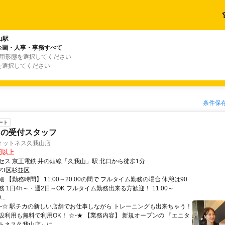
山駅
企画・人事・事務すべて
雇用形態を選択してください
を選択してください
条件保
ート
ムの受付スタッフ
ィットネス久我山店
0円以上
セス 京王電鉄 井の頭線「久我山」駅 北口から徒歩1分
23区杉並区
 【勤務時間】 11:00～20:00の間で フルタイム勤務の場合 休憩は90
勤務 1日4h～・週2日～OK フルタイム勤務出来る方歓迎！ 11:00～
...
★-☆ 駅チカの新しい店舗でお仕事しながら トレーニングも出来ちゃう！
設利用も無料で利用OK！ ☆-★ 【業務内容】 新規オープンの 『エニタ
ネス久我山店』に...