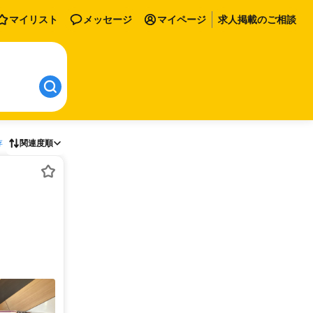
マイリスト
メッセージ
マイページ
求人掲載のご相談
存
関連度順