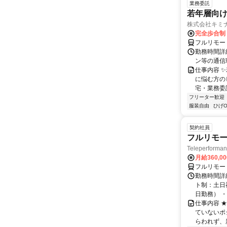
業務委託
若年層向け
株式会社キミ
完全歩合制
フルリモー
勤務時間詳
ン等の通信環境があ
仕事内容 
に悩む方の
宅・業務委
フリーター歓迎
服装自由
ひげO
契約社員
フルリモー
Teleperform
月給360,0
フルリモー
勤務時間詳
ト制：土日
日勤務） ・
仕事内容 
ていないポ
らわれず、新