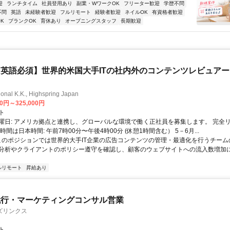
迎
ランチタイム
社員登用あり
副業・WワークOK
フリーター歓迎
学歴不問
不問
英語
未経験者歓迎
フルリモート
経験者歓迎
ネイルOK
有資格者歓迎
K
ブランクOK
育休あり
オープニングスタッフ
長期歓迎
英語必須】世界的米国大手ITの社内外のコンテンツレビュア
ional K.K., Highspring Japan
00円～325,000円
ト
曜日: アメリカ拠点と連携し、グローバルな環境で働く正社員を募集します。 完全
時間は日本時間: 午前7時00分〜午後4時00分 (休憩1時間含む） 5－6月...
 このポジションでは世界的大手IT企業の広告コンテンツの管理・最適化を行うチー
分析やクライアントのポリシー遵守を確認し、顧客のウェブサイトへの流入数増加
ルリモート
昇給あり
代行・マーケティングコンサル営業
ズリンクス
ト