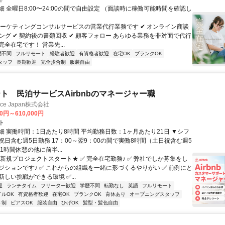
 全曜日8:00〜24:00の間で自由設定 （面談時に稼働可能時間を確認し
マーケティングコンサルサービスの営業代行業務です ✔ オンライン商談
ジング ✔ 契約後の書類回収 ✔ 顧客フォロー あらゆる業務を非対面で代行
全在宅です！ 営業先...
歴不問
フルリモート
経験者歓迎
有資格者歓迎
在宅OK
ブランクOK
タッフ
長期歓迎
完全歩合制
服装自由
ト 民泊サービスAirbnbのマネージャー職
ance Japan株式会社
00円～610,000円
ト
細 実働時間：1日あたり8時間 平均勤務日数：1ヶ月あたり21日 ▼シフ
祝日含む週5日勤務 17：00～翌9：00の間で実働8時間（土日祝含む週5
1時間休憩の他に前半...
★新規プロジェクトスタート★ ✅ 完全在宅勤務♪ ✅ 弊社でしか募集をし
ジションです♪ ✅ これからの組織を一緒に形づくるやりがい ✅ 前例にと
しい挑戦ができる環境 ✅...
迎
ランチタイム
フリーター歓迎
学歴不問
転勤なし
英語
フルリモート
イルOK
有資格者歓迎
在宅OK
ブランクOK
育休あり
オープニングスタッフ
ト制
ピアスOK
服装自由
ひげOK
髪型・髪色自由