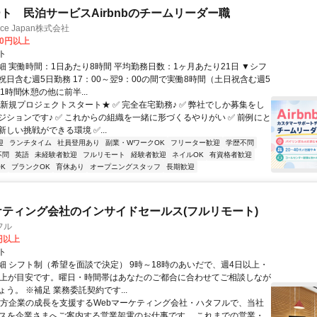
ト 民泊サービスAirbnbのチームリーダー職
ance Japan株式会社
00円以上
ト
細 実働時間：1日あたり8時間 平均勤務日数：1ヶ月あたり21日 ▼シフ
祝日含む週5日勤務 17：00～翌9：00の間で実働8時間（土日祝含む週5
1時間休憩の他に前半...
★新規プロジェクトスタート★ ✅ 完全在宅勤務♪ ✅ 弊社でしか募集をし
ジションです♪ ✅ これからの組織を一緒に形づくるやりがい ✅ 前例にと
しい挑戦ができる環境 ✅...
迎
ランチタイム
社員登用あり
副業・WワークOK
フリーター歓迎
学歴不問
不問
英語
未経験者歓迎
フルリモート
経験者歓迎
ネイルOK
有資格者歓迎
K
ブランクOK
育休あり
オープニングスタッフ
長期歓迎
ケティング会社のインサイドセールス(フルリモート)
フル
0円以上
ト
細 シフト制（希望を面談で決定） 9時～18時のあいだで、週4日以上・
以上が目安です。曜日・時間帯はあなたのご都合に合わせてご相談しなが
う。 ※補足 業務委託契約です...
地方企業の成長を支援するWebマーケティング会社・ハタフルで、当社
ビスを企業さまへご案内する営業架電のお仕事です。 これまでの営業・