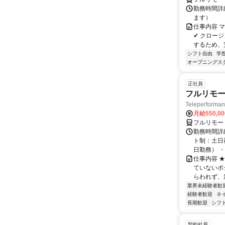
勤務時間詳細
ます）
仕事内容 
✔ クロー
するため、完
シフト自由
学
オープニングス
正社員
フルリモー
Teleperform
月給550,0
フルリモー
勤務時間詳
ト制：土日
日勤務） ・
仕事内容 
ていないポ
らわれず、新
業界未経験者歓
経験者歓迎
ネ
長期歓迎
シフ
契約社員