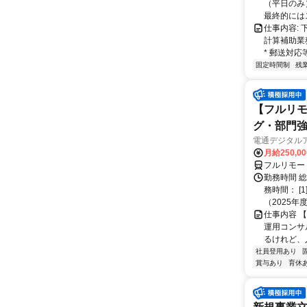
（平日のみ
最終的にはス
仕事内容: 
計算補助業務
* 郵送対応等
固定時間制
残
【フルリモ
グ・部門
電通デジタル
月給250,0
フルリモー
勤務時間 
務時間： [
（2025年
仕事内容 
運用コンサ
るけれど、
社員登用あり
賞与あり
育休