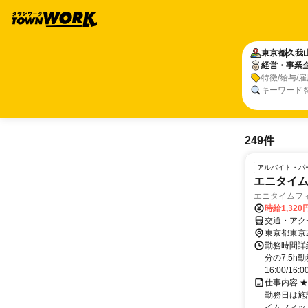
東京都
久我
経営・事業
特徴/給与/
キーワード
249件
アルバイト・パ
エニタイ
エニタイムフ
時給1,32
交通・アク
東京都東京
勤務時間詳細
分の7.5h
16:00/16:00
仕事内容 
勤務日は施
イムフィット