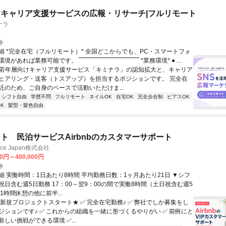
キャリア支援サービスの広報・リサーチ|フルリモート
ナラ
ト
細 *完全在宅（フルリモート）* 全国どこからでも、PC・スマートフォ
れば業務可能です。 ‾‾‾‾‾‾‾‾‾‾‾‾‾‾‾‾‾‾‾‾‾‾‾‾‾‾‾‾‾‾ *業務環境* ● ...
✨若年層向けキャリア支援サービス「キミナラ」の認知拡大と、キャリア
ヒアリング・送客（トスアップ）を担当するポジションです。 完全在
託のため、ご自身のペースで活動いただけま...
シフト自由
学歴不問
フルリモート
ネイルOK
在宅OK
完全歩合制
ピアスOK
K
髪型・髪色自由
ト 民泊サービスAirbnbのカスタマーサポート
ance Japan株式会社
00円～400,000円
ト
細 実働時間：1日あたり8時間 平均勤務日数：1ヶ月あたり21日 ▼シフ
祝日含む週5日勤務 17：00～翌9：00の間で実働8時間（土日祝含む週5
1時間休憩の他に前半...
★新規プロジェクトスタート★ ✅ 完全在宅勤務♪ ✅ 弊社でしか募集をし
ジションです♪ ✅ これからの組織を一緒に形づくるやりがい ✅ 前例にと
しい挑戦ができる環境 ✅...