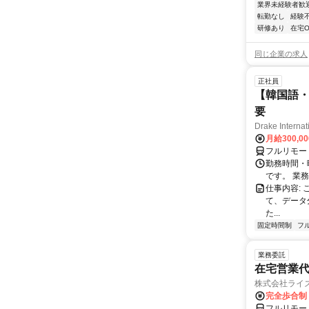
業界未経験者歓
転勤なし
経験
研修あり
在宅O
同じ企業の求人
正社員
【韓国語・
要
Drake Internat
月給300,0
フルリモー
勤務時間・
です。 業務
仕事内容:
て、データ
た...
固定時間制
フ
業務委託
在宅営業
株式会社ライ
完全歩合制
フルリモー