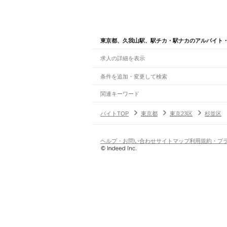
東京都、久我山駅、駅チカ・駅ナカのアルバイト
求人の詳細を表示
条件を追加・変更して検索
市区町村を追加・変更
関連キーワード
完全在宅ワーク 全国
シール貼り 在宅
現在地周
東京都
駅を追加・変更
バイトTOP
東京都
東京23区
杉並区
東京都
すべて
東京23区
すべて
職種を追加・変更
JR東海道本線(東京～熱海)
千代田区
中央区
港区
新宿区
文京区
台東区
墨
東京駅
新橋駅
品川駅
飲食・フードサービス
ヘルプ・お問い合わせ
サイトマップ
利用規約・プ
八王子市
立川市
武蔵野市
三鷹市
青梅市
府中
特徴を追加・変更
飲食・フードサービス
すべて
JR山手線
あきる野市
西東京市
大島町
利島村
新島村
神
ホールスタッフ
キッチンスタッフ
皿洗い・洗い
人気
大崎駅
五反田駅
目黒駅
恵比寿駅
渋谷駅
原宿駅
代
雇用形態を追加・変更
飲食店（店長・マネージャー）
日払いOK
高校生歓迎
学生歓迎
深夜の仕事
髪型
有楽町駅
新橋駅
浜松町駅
田町駅
高輪ゲートウェ
営業・販売
勤務期間
アルバイト・パート
都道府県を変更
JR南武線
営業・販売
すべて
短期
正社員
単発・1日OK
長期
期間限定（春夏冬休み等
矢野口駅
稲城長沼駅
南多摩駅
府中本町駅
分倍河
営業
テレフォンアポインター（テレアポ）
ルー
シフト
契約社員
旅行・レジャー・イベント
土日祝のみOK
派遣社員
平日のみOK
週1日からOK
週2・3
JR武蔵野線
旅行・レジャー・イベント
すべて
変形労働時間制
業務委託
府中本町駅
北府中駅
西国分寺駅
新小平駅
新秋津
ホテルスタッフ（フロント等）
レジャー施設・
働く時間
倉庫・物流管理
早朝・朝の仕事
昼の仕事
夕方からの仕事
夜から