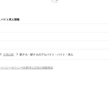
・バイト求人情報
辺
ガチャガチャ
犬カフェ
久我山駅
駅チカ・駅ナカのアルバイト・バイト・求人
田区
江東区
品川区
目黒区
大田区
世田谷区
渋谷区
中野区
杉並区
豊島区
北区
荒川区
板橋区
練馬区
ライバシーポリシー
[企業]求人広告の掲載相談
市
昭島市
調布市
町田市
小金井市
小平市
日野市
東村山市
国分寺市
国立市
福生市
狛江市
東大和市
津島村
三宅村
御蔵島村
八丈町
青ヶ島村
小笠原村
西多摩郡
場
精肉・鮮魚加工
給食調理
パン屋（ベーカリー）
フードカウンター販売員
バー（BAR）・
々木駅
新宿駅
新大久保駅
高田馬場駅
目白駅
池袋駅
大塚駅
巣鴨駅
駒込駅
田端駅
西日暮里駅
日暮
・髪色自由
ひげOK
ネイルOK
ピアスOK
履歴書不要
オープニングスタッフ
留学生・外国人活躍
イ駅
品川駅
）
原駅
西府駅
谷保駅
矢川駅
西国立駅
立川駅
トセールス
コンビニ
フードカウンター販売員
アパレル
家電量販店・携帯販売（携帯ショップ
日からOK
週4日以上OK
時間や曜日が選べる・シフト自由
固定時間・固定シフト制
シフト制
駅
アミューズメントスタッフ
パチンコ・スロット
その他旅行・レジャー・イベント
の仕事
深夜の仕事
1日4時間以内OK
フルタイム歓迎
残業なし