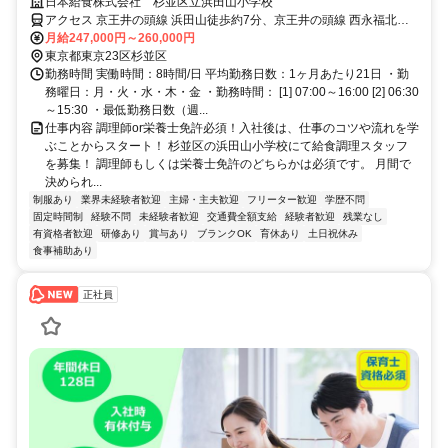
日本給食株式会社 杉並区立浜田山小学校
アクセス 京王井の頭線 浜田山徒歩約7分、京王井の頭線 西永福北口
徒歩約13分
月給247,000円～260,000円
東京都東京23区杉並区
勤務時間 実働時間：8時間/日 平均勤務日数：1ヶ月あたり21日 ・勤
務曜日：月・火・水・木・金 ・勤務時間： [1] 07:00～16:00 [2] 06:30
～15:30 ・最低勤務日数（週...
仕事内容 調理師or栄養士免許必須！入社後は、仕事のコツや流れを学
ぶことからスタート！ 杉並区の浜田山小学校にて給食調理スタッフ
を募集！ 調理師もしくは栄養士免許のどちらかは必須です。 月間で
決められ...
制服あり
業界未経験者歓迎
主婦・主夫歓迎
フリーター歓迎
学歴不問
固定時間制
経験不問
未経験者歓迎
交通費全額支給
経験者歓迎
残業なし
有資格者歓迎
研修あり
賞与あり
ブランクOK
育休あり
土日祝休み
食事補助あり
正社員