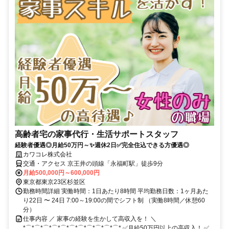
高齢者宅の家事代行・生活サポートスタッフ
経験者優遇◎月給50万円～✨週休2日✅完全住込できる方優遇◎
カワコレ株式会社
交通・アクセス 京王井の頭線「永福町駅」徒歩9分
月給500,000円～600,000円
東京都東京23区杉並区
勤務時間詳細 実働時間：1日あたり8時間 平均勤務日数：1ヶ月あた
り22日 〜 24日 7:00～19:00の間でシフト制 （実働8時間／休憩60
分）
仕事内容 ／ 家事の経験を生かして高収入を！ ＼
*⌒*⌒*⌒*⌒*⌒*⌒*⌒*⌒*⌒*⌒*⌒* ✅月給50万円以上の高収入！ ✅