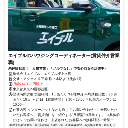
エイブルのハウジングコーディネーター(賃貸仲介営業
職)
未経験歓迎！「反響営業」「ノルマなし」で安心◎女性活躍中♪
株式会社エイブル エイブル桜上水店
交通・アクセス 京王線 桜上水駅より徒歩1分
月給247,120円以上
東京都東京23区杉並区
勤務時間詳細 実働時間：1日あたり7時間30分 平均勤務日数：1ヶ月
あたり18日 〜 24日 【就業時間】 9:30～18:00 ※店舗のオープンは
10:00～
仕事内容 インターネットなどを通じて お問い合わせ・ご来店いただ
いたお客様へ、 賃貸物件をご紹介する“反響型”の営業です。 ＜具体的
には＞ ✅お問い合わせ・来店された お客様への接客対応 ✅希望エ...
業界未経験者歓迎
固定時間制
経験不問
未経験者歓迎
有資格者歓迎
賞与あり