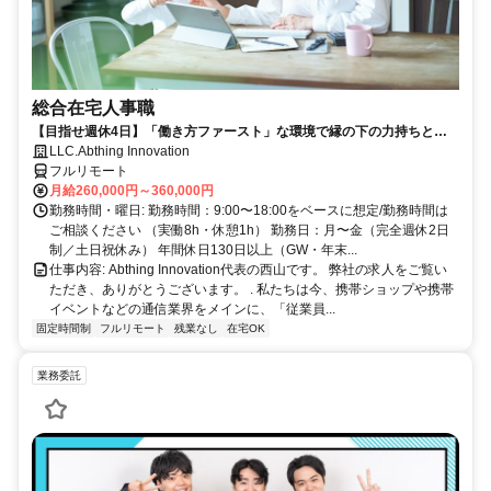
総合在宅人事職
【目指せ週休4日】「働き方ファースト」な環境で縁の下の力持ちとし
て活躍する人事ポジション｜20代30代活躍中
LLC.Abthing Innovation
フルリモート
月給260,000円～360,000円
勤務時間・曜日: 勤務時間：9:00〜18:00をベースに想定/勤務時間は
ご相談ください （実働8h・休憩1h） 勤務日：月〜金（完全週休2日
制／土日祝休み） 年間休日130日以上（GW・年末...
仕事内容: Abthing Innovation代表の西山です。 弊社の求人をご覧い
ただき、ありがとうございます。 . 私たちは今、携帯ショップや携帯
イベントなどの通信業界をメインに、「従業員...
固定時間制
フルリモート
残業なし
在宅OK
業務委託