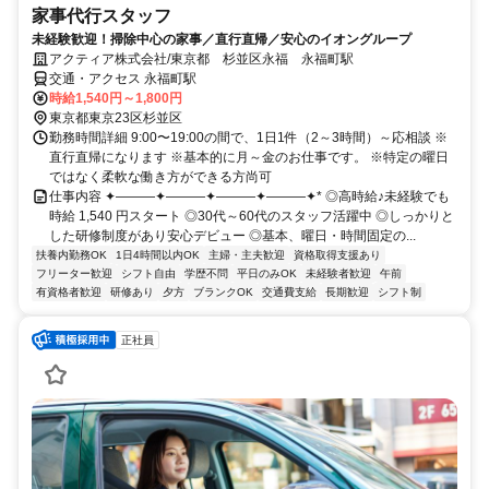
家事代行スタッフ
未経験歓迎！掃除中心の家事／直行直帰／安心のイオングループ
アクティア株式会社/東京都 杉並区永福 永福町駅
交通・アクセス 永福町駅
時給1,540円～1,800円
東京都東京23区杉並区
勤務時間詳細 9:00〜19:00の間で、1日1件（2～3時間）～応相談 ※
直行直帰になります ※基本的に月～金のお仕事です。 ※特定の曜日
ではなく柔軟な働き方ができる方尚可
仕事内容 ✦———✦———✦———✦———✦* ◎高時給♪未経験でも
時給 1,540 円スタート ◎30代～60代のスタッフ活躍中 ◎しっかりと
した研修制度があり安心デビュー ◎基本、曜日・時間固定の...
扶養内勤務OK
1日4時間以内OK
主婦・主夫歓迎
資格取得支援あり
フリーター歓迎
シフト自由
学歴不問
平日のみOK
未経験者歓迎
午前
有資格者歓迎
研修あり
夕方
ブランクOK
交通費支給
長期歓迎
シフト制
正社員