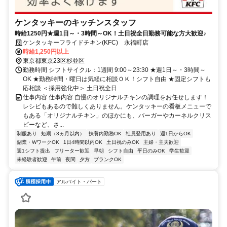
ケンタッキーのキッチンスタッフ
時給1250円★週1日～・3時間～OK！土日祝全日勤務可能な方大歓迎♪
ケンタッキーフライドチキン(KFC) 永福町店
時給1,250円以上
東京都東京23区杉並区
勤務時間 シフトサイクル：1週間 9:00～23:30 ★週1日～・3時間～
OK ★勤務時間・曜日は気軽に相談ＯＫ！シフト自由 ★固定シフトも
応相談 ＜採用強化中＞ 土日祝全日
仕事内容 仕事内容 自慢のオリジナルチキンの調理をお任せします！
レシピもあるので難しくありません。ケンタッキーの看板メニューで
もある「オリジナルチキン」のほかにも、バーガーやカーネルクリス
ピーなど、さ...
制服あり
短期（3ヵ月以内）
扶養内勤務OK
社員登用あり
週1日からOK
副業・WワークOK
1日4時間以内OK
土日祝のみOK
主婦・主夫歓迎
週1シフト提出
フリーター歓迎
早朝
シフト自由
平日のみOK
学生歓迎
未経験者歓迎
午前
夜間
夕方
ブランクOK
アルバイト・パート