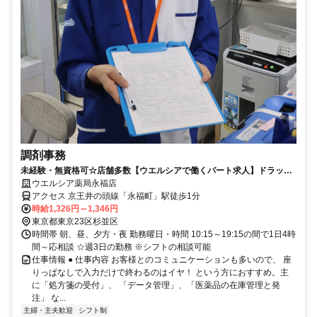
調剤事務
未経験・無資格可☆店舗多数【ウエルシアで働くパート求人】ドラッグ
ストアの調剤事務
ウエルシア薬局永福店
アクセス 京王井の頭線「永福町」駅徒歩1分
時給1,326円～1,346円
東京都東京23区杉並区
時間帯 朝、昼、夕方・夜 勤務曜日・時間 10:15～19:15の間で1日4時
間～応相談 ☆週3日の勤務 ※シフトの相談可能
仕事情報 ● 仕事内容 お客様とのコミュニケーションも多いので、 座
りっぱなしで入力だけで終わるのはイヤ！ という方におすすめ。主
に「処方箋の受付」、 「データ管理」、「医薬品の在庫管理と発
注」 な...
主婦・主夫歓迎
シフト制