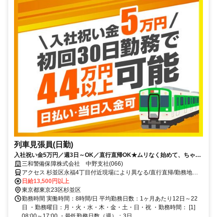
列車見張員(日勤)
入社祝い金5万円／週3日～OK／直行直帰OK★ムリなく始めて、ちゃん
と稼げる警備。
三和警備保障株式会社 中野支社(066)
アクセス 杉並区永福4丁目付近現場により異なる/直行直帰/勤務地相
談可■電話面接■来社不要
日給13,500円以上
東京都東京23区杉並区
勤務時間 実働時間：8時間/日 平均勤務日数：1ヶ月あたり12日～22
日 ・勤務曜日：月・火・水・木・金・土・日・祝 ・勤務時間： [1]
08:00～17:00 ・最低勤務日数（週）：3日 ...