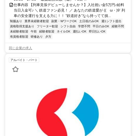
仕事内容 【列車見張デビューしませんか？】入社祝い金5万円♪給料
当日入金可♪ ＼ 鉄道ファン必見！ ／ あなたの鉄道愛が ((ゝω・)9’ 列
車の安全運行を支える力に！！ ”鉄道好き”なら持ってて損...
制服あり
業界未経験者歓迎
副業・WワークOK
土日祝のみOK
週1シフト提出
資格取得支援あり
フリーター歓迎
シフト自由
学歴不問
平日のみOK
経験不問
未経験者歓迎
午前
経験者歓迎
ネイルOK
週払いOK
即日払いOK
有資格者歓迎
研修あり
夕方
同じ企業の求人
アルバイト・パート