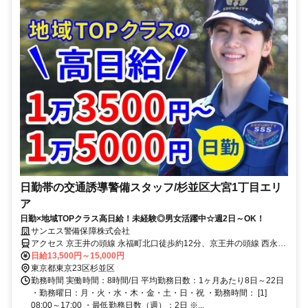
日勤帯の交通誘導警備スタッフ/杉並区大宮1丁目エリ
ア
日勤×地域TOPクラス高日給！未経験◎男女活躍中☆週2日～OK！
サンエス警備保障株式会社
アクセス 京王井の頭線 永福町北口徒歩約12分、京王井の頭線 西永福
北口徒歩約14分、東京メトロ丸ノ内線 方南町3b口徒歩約16分 直行直
日給13,500円～15,000円
帰OK＊交通費全額支給＊新宿支社（「高田馬場駅」7番出口より徒歩
東京都東京23区杉並区
1分）※支社が複数ある為、自宅の最寄りなどお近くの支社での面接
勤務時間 実働時間：8時間/日 平均勤務日数：1ヶ月あたり8日～22日
OK！
・勤務曜日：月・火・水・木・金・土・日・祝 ・勤務時間： [1]
08:00～17:00 ・最低勤務日数（週）：2日 ※...