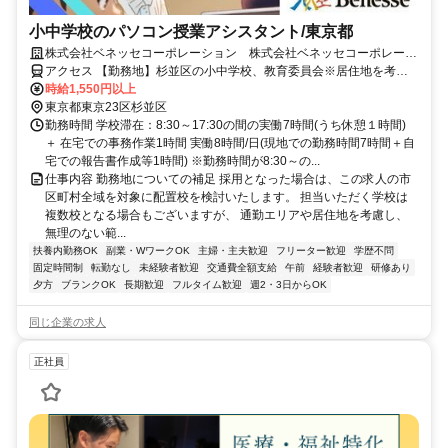
小中学校のパソコン授業アシスタント/東京都
株式会社ベネッセコーポレーション 株式会社ベネッセコーポレーシ
ョン(東京都杉並区松ノ木1丁目)
アクセス 【勤務地】杉並区の小中学校、教育委員会※居住地を考慮
の上、決定 ＜採用となった場合は、この求人の市区町村全域を対象
時給1,550円以上
に配置校を検討いたします。担当いただく学校は複数校となる場合も
東京都東京23区杉並区
ございますが、通勤エリアや居住地を考慮し、無理のない範囲でご勤
勤務時間 学校滞在：8:30～17:30の間の実働7時間(うち休憩１時間)
務いただけるよう、最終的にはご相談の上で決定いたします。＞
＋ 在宅での事務作業1時間 実働8時間/日(現地での勤務時間7時間＋自
宅での報告書作成等1時間) ※勤務時間が8:30～の...
仕事内容 勤務地についての補足 採用となった場合は、この求人の市
区町村全域を対象に配置校を検討いたします。 担当いただく学校は
複数校となる場合もございますが、 通勤エリアや居住地を考慮し、
無理のない範...
扶養内勤務OK
副業・WワークOK
主婦・主夫歓迎
フリーター歓迎
学歴不問
固定時間制
転勤なし
未経験者歓迎
交通費全額支給
午前
経験者歓迎
研修あり
夕方
ブランクOK
長期歓迎
フルタイム歓迎
週2・3日からOK
同じ企業の求人
正社員