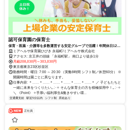
認可保育園の保育士
保育・医薬・介護等を多数運営する安定グループで活躍！年間休日128
日以上／手厚い福利厚生あり
ミアヘルサ保育園ひびき 永福町/ミアヘルサ株式会社
アクセス: 京王井の頭線 「永福町駅」 南口より徒歩1分
月給208,030円～303,030円
東京都東京23区杉並区
勤務時間・曜日: 7:00 ～ 20:30 （実働8時間 シフト制／休憩60分） ※
開園時間は園ごとに異なります。
仕事内容: ＊……＊……＊……＊……＊……＊……＊ ／ 子どもたちと
一緒に未来をつくりたい｡.:･✧ そんな保育士の方を積極採用中！｡.:･✧
＼ 《Point》 ✧手厚い福利厚生&働きやすい環...
交通費支給
駅近5分以内
シフト制
昇給あり
正社員