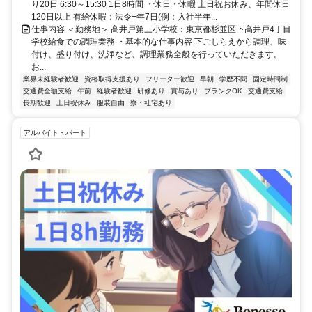
り20日 6:30～15:30 1日8時間 ・休日・休暇 土日祝お休み、年間休日
120日以上 有給休暇：法令+年7日(例：入社半年...
仕事内容 ＜勤務地＞ 高井戸第三小学校：東京都杉並区下高井戸4丁目
学校給食での調理業務 ・基本的な仕事内容 下ごしらえから調理、味
付け、盛り付け、洗浄など、調理業務全般を行っていただきます。
お...
業界未経験者歓迎
資格取得支援あり
フリーター歓迎
早朝
学歴不問
固定時間制
交通費全額支給
午前
経験者歓迎
研修あり
賞与あり
ブランクOK
交通費支給
長期歓迎
土日祝休み
服装自由
寮・社宅あり
アルバイト・パート