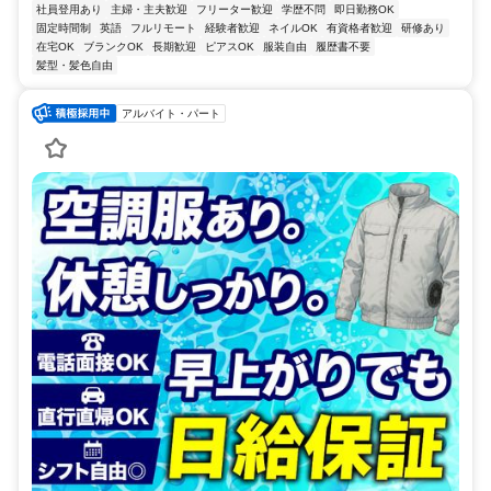
社員登用あり
主婦・主夫歓迎
フリーター歓迎
学歴不問
即日勤務OK
固定時間制
英語
フルリモート
経験者歓迎
ネイルOK
有資格者歓迎
研修あり
在宅OK
ブランクOK
長期歓迎
ピアスOK
服装自由
履歴書不要
髪型・髪色自由
アルバイト・パート