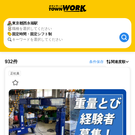
東京都
西永福駅
職種を選択してください
固定時間・固定シフト制
キーワードを選択してください
932件
条件保存
関連度順
正社員