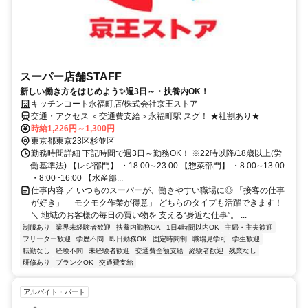
スーパー店舗STAFF
新しい働き方をはじめよう✨週3日～・扶養内OK！
キッチンコート永福町店/株式会社京王ストア
交通・アクセス ＜交通費支給＞永福町駅 スグ！ ★社割あり★
時給1,226円～1,300円
東京都東京23区杉並区
勤務時間詳細 下記時間で週3日～勤務OK！ ※22時以降/18歳以上(労
働基準法) 【レジ部門】 ・18:00∼23:00 【惣菜部門】 ・8:00∼13:00
・8:00~16:00 【水産部...
仕事内容 ／ いつものスーパーが、働きやすい職場に◎ 「接客の仕事
が好き」 「モクモク作業が得意」 どちらのタイプも活躍できます！
＼ 地域のお客様の毎日の買い物を 支える“身近な仕事”。 ...
制服あり
業界未経験者歓迎
扶養内勤務OK
1日4時間以内OK
主婦・主夫歓迎
フリーター歓迎
学歴不問
即日勤務OK
固定時間制
職場見学可
学生歓迎
転勤なし
経験不問
未経験者歓迎
交通費全額支給
経験者歓迎
残業なし
研修あり
ブランクOK
交通費支給
アルバイト・パート