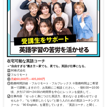
在宅可能な英語コーチ
＜“自由すぎる”働き方＞家でも、夜でも。英語が仕事になる。
90株式会社
フルリモート
月給60,000円～405,000円
勤務時間詳細 ・フルリモート・フルフレックス ※勤務時間はご希望
第一で調整しますので、お気軽にご相談ください。 ・朝6:00〜10:00
頃、夕方17:00〜24:00の時間帯を中心にレッスンを提供して...
仕事内容 「せっかく身につけた英語力、使わないまま眠らせていま
せんか？」 “もう挫折したくない”と願う人のための英語コーチングス
クール 「90 English」を運営しています。 「英語コーチ」と聞く...