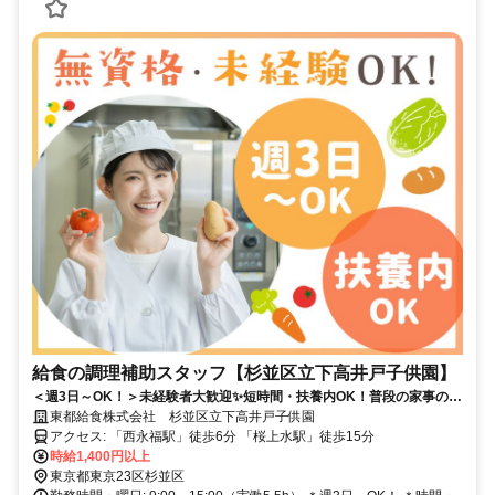
給食の調理補助スタッフ【杉並区立下高井戸子供園】
＜週3日～OK！＞未経験者大歓迎✨短時間・扶養内OK！普段の家事の延
長でお小遣い稼ぎ♪
東都給食株式会社 杉並区立下高井戸子供園
アクセス: 「西永福駅」徒歩6分 「桜上水駅」徒歩15分
時給1,400円以上
東京都東京23区杉並区