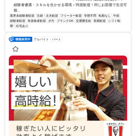
経験者優遇・スキルを生かせる環境 ✅同居歓迎！同じお部屋で生活可
能...
業界未経験者歓迎
主婦・主夫歓迎
フリーター歓迎
学歴不問
転勤なし
午前
経験者歓迎
有資格者歓迎
夕方
ブランクOK
交通費支給
長期歓迎
シフト制
寮・社宅あり
アルバイト・パート