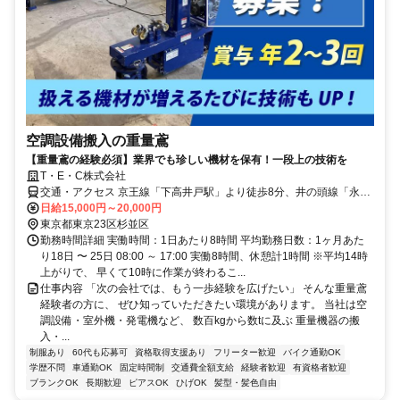
空調設備搬入の重量鳶
【重量鳶の経験必須】業界でも珍しい機材を保有！一段上の技術を
T・E・C株式会社
交通・アクセス 京王線「下高井戸駅」より徒歩8分、井の頭線「永福
町駅」より徒歩8分 ※車・バイク通勤OK
日給15,000円～20,000円
東京都東京23区杉並区
勤務時間詳細 実働時間：1日あたり8時間 平均勤務日数：1ヶ月あた
り18日 〜 25日 08:00 ～ 17:00 実働8時間、休憩計1時間 ※平均14時
上がりで、 早くて10時に作業が終わるこ...
仕事内容 「次の会社では、もう一歩経験を広げたい」 そんな重量鳶
経験者の方に、 ぜひ知っていただきたい環境があります。 当社は空
調設備・室外機・発電機など、 数百kgから数tに及ぶ 重量機器の搬
入・...
制服あり
60代も応募可
資格取得支援あり
フリーター歓迎
バイク通勤OK
学歴不問
車通勤OK
固定時間制
交通費全額支給
経験者歓迎
有資格者歓迎
ブランクOK
長期歓迎
ピアスOK
ひげOK
髪型・髪色自由