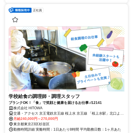
正社員
学校給食の調理師・調理スタッフ
ブランクOK！「食」で笑顔と健康を届けるお仕事♪/12141
株式会社 HITOWA
交通・アクセス 京王電鉄京王線 桜上水 京王線 「桜上水駅」北口より
徒歩8分
月給240,000円～270,000円
東京都東京23区杉並区
勤務時間詳細 実働時間：1日あたり8時間 平均勤務日数：1ヶ月あた