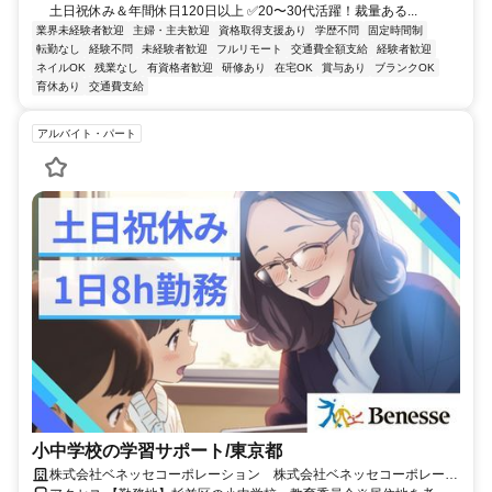
土日祝休み＆年間休日120日以上 ✅20〜30代活躍！裁量ある...
業界未経験者歓迎
主婦・主夫歓迎
資格取得支援あり
学歴不問
固定時間制
転勤なし
経験不問
未経験者歓迎
フルリモート
交通費全額支給
経験者歓迎
ネイルOK
残業なし
有資格者歓迎
研修あり
在宅OK
賞与あり
ブランクOK
育休あり
交通費支給
アルバイト・パート
小中学校の学習サポート/東京都
株式会社ベネッセコーポレーション 株式会社ベネッセコーポレーシ