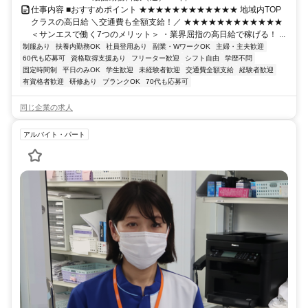
仕事内容 ■おすすめポイント ★★★★★★★★★★★★ 地域内TOP
クラスの高日給 ＼交通費も全額支給！／ ★★★★★★★★★★★★
＜サンエスで働く7つのメリット＞ ・業界屈指の高日給で稼げる！ ...
制服あり
扶養内勤務OK
社員登用あり
副業・WワークOK
主婦・主夫歓迎
60代も応募可
資格取得支援あり
フリーター歓迎
シフト自由
学歴不問
固定時間制
平日のみOK
学生歓迎
未経験者歓迎
交通費全額支給
経験者歓迎
有資格者歓迎
研修あり
ブランクOK
70代も応募可
同じ企業の求人
アルバイト・パート