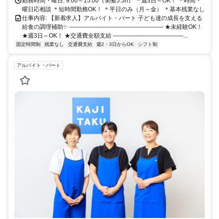
勤務時間・曜日: 9:00～15:00（実働5.5h） ＊週3日～OK！ ＊時間・
曜日応相談 ＊短時間勤務OK！ ＊平日のみ（月～金） ＊基本残業なし
仕事内容: 【新着求人】アルバイト・パート 子ども達の成長を支える
給食の調理補助✨ ―――――――――――――――― ★未経験OK！
★週3日～OK！ ★交通費全額支給 ――――――――――――...
固定時間制
残業なし
交通費支給
週2・3日からOK
シフト制
アルバイト・パート