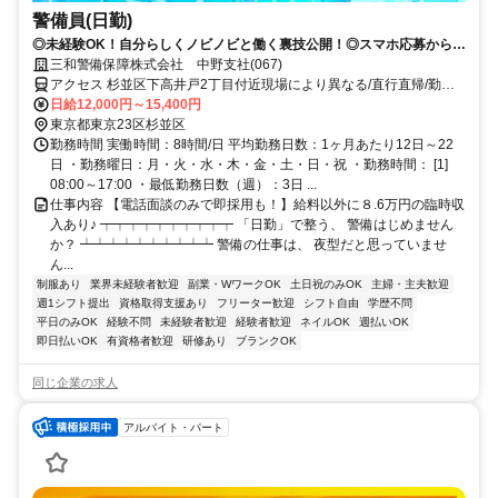
警備員(日勤)
◎未経験OK！自分らしくノビノビと働く裏技公開！◎スマホ応募から電
話面接で最短15分で内定！
三和警備保障株式会社 中野支社(067)
アクセス 杉並区下高井戸2丁目付近現場により異なる/直行直帰/勤務
地相談可■電話面接■来社不要
日給12,000円～15,400円
東京都東京23区杉並区
勤務時間 実働時間：8時間/日 平均勤務日数：1ヶ月あたり12日～22
日 ・勤務曜日：月・火・水・木・金・土・日・祝 ・勤務時間： [1]
08:00～17:00 ・最低勤務日数（週）：3日 ...
仕事内容 【電話面談のみで即採用も！】給料以外に８.6万円の臨時収
入あり♪ ┯┯┯┯┯┯┯┯┯┯ 「日勤」で整う、 警備はじめません
か？ ┷┷┷┷┷┷┷┷┷┷ 警備の仕事は、 夜型だと思っていませ
ん...
制服あり
業界未経験者歓迎
副業・WワークOK
土日祝のみOK
主婦・主夫歓迎
週1シフト提出
資格取得支援あり
フリーター歓迎
シフト自由
学歴不問
平日のみOK
経験不問
未経験者歓迎
経験者歓迎
ネイルOK
週払いOK
即日払いOK
有資格者歓迎
研修あり
ブランクOK
同じ企業の求人
アルバイト・パート