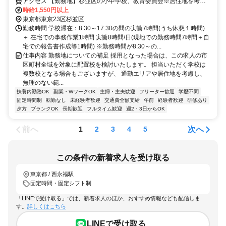
ョン(東京都杉並区下高井戸3丁目)
アクセス 【勤務地】杉並区の小中学校、教育委員会※居住地を考慮
の上、決定 ＜採用となった場合は、この求人の市区町村全域を対象
時給1,550円以上
に配置校を検討いたします。担当いただく学校は複数校となる場合も
東京都東京23区杉並区
ございますが、通勤エリアや居住地を考慮し、無理のない範囲でご勤
勤務時間 学校滞在：8:30～17:30の間の実働7時間(うち休憩１時間)
務いただけるよう、最終的にはご相談の上で決定いたします。＞
＋ 在宅での事務作業1時間 実働8時間/日(現地での勤務時間7時間＋自
宅での報告書作成等1時間) ※勤務時間が8:30～の...
仕事内容 勤務地についての補足 採用となった場合は、この求人の市
区町村全域を対象に配置校を検討いたします。 担当いただく学校は
複数校となる場合もございますが、 通勤エリアや居住地を考慮し、
無理のない範...
扶養内勤務OK
副業・WワークOK
主婦・主夫歓迎
フリーター歓迎
学歴不問
固定時間制
転勤なし
未経験者歓迎
交通費全額支給
午前
経験者歓迎
研修あり
夕方
ブランクOK
長期歓迎
フルタイム歓迎
週2・3日からOK
前へ
次へ
1
2
3
4
5
この条件の新着求人を受け取る
東京都 / 西永福駅
固定時間・固定シフト制
「LINEで受け取る」では、新着求人のほか、おすすめ情報なども配信しま
す。
詳しくはこちら
LINEで受け取る