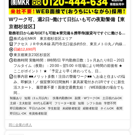
Wワーク可、週2日~働けて日払いも可の夜勤警備【東
京都杉並区】
勤務初日から給与GETも可能★寮完備＆携帯/制服貸与ですぐに働ける♪
直行直帰OK！
株式会社MKR 東京都杉並区エリア
アクセス ＪＲ中央本線 高円寺北口徒歩約5分、東京メトロ丸ノ内線
新高円寺エレベータ出入口徒歩約17分、東京メトロ東西線 中野（東
日給12,690円
京都）南口徒歩約18分 東京都杉並区エリア(西永福駅、西荻窪駅、八
東京都東京23区杉並区
幡山駅、浜田山駅)
勤務時間 実働時間：8時間/日 平均勤務日数：1ヶ月あたり8日～20日
フルタイム（夜勤）：20:00～翌5:00 ※現場により時間の前後有 ★
ここがポイント！ ★ 「予定より早く終わっても、日...
仕事内容 ■■メリット多数！注目の警備ワーク■■ ＼お金と住まいの悩
み、即解決！／ 個室寮30日間無料！家具家電付きの1Rですぐに新生
活スタート。 履歴書不要！面接交通費支給！（WEB面接の場合でも
同...
制服あり
短期（3ヵ月以内）
扶養内勤務OK
副業・WワークOK
土日祝のみOK
主婦・主夫歓迎
60代も応募可
フリーター歓迎
短期
シフト自由
学歴不問
即日勤務OK
平日のみOK
学生歓迎
未経験者歓迎
経験者歓迎
ネイルOK
夜間
即日払いOK
有資格者歓迎
同じ企業の求人