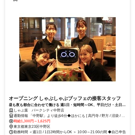
オープニング しゃぶしゃぶブッフェの接客スタッフ
昼も夜も都合に合わせて働ける 週1日・短時間～OK、平日だけ・土日だ
けも歓迎 【食事補助】＆【25％割引券】あり◎未経験でも安心スタート
しゃぶ葉 パークシティ中野店
通勤情報 「中野駅」より徒歩6分◆ほかにも [ 高円寺 / 野方 / 沼袋 / 新
井薬師 ] からも自転車で5～10分程度!!※自転車通勤OK
時給1,300円～1,625円
東京都東京23区中野区
勤務時間 ＜週1日 / 1日2時間からOK ＞ 10:00～21:00の間 ◆自己申告