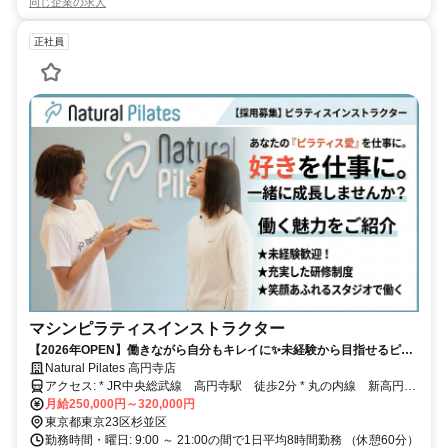
同じ企業の求人
正社員
マシンピラティスインストラクター
【2026年OPEN】働きながら自分もキレイに✨未経験から目指せるピラ
ティスインストラクター！残業ほぼなし＆施設無料利用で理想の自分へ
Natural Pilates 高円寺店
アクセス: * JR中央総武線 高円寺駅 徒歩2分 * 丸の内線 新高円寺
駅 徒歩8分
月給250,000円～320,000円
東京都東京23区杉並区
勤務時間・曜日: 9:00 ～ 21:00の間で1日平均8時間勤務 （休憩60分）