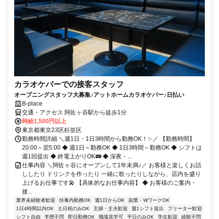
カラオケバーでの接客スタッフ
オープニングスタッフ大募集♪アットホームカラオケバー♪日払い
B-place
交通・アクセス 阿佐ヶ谷駅から徒歩1分
時給1,500円以上
東京都東京23区杉並区
勤務時間詳細 ＼週1日・1日3時間から勤務OK！✨／ 【勤務時間】
20:00～翌5:00 ◆ 週1日～勤務OK ◆ 1日3時間～勤務OK ◆ シフトは
週1回提出 ◆ 終電上がりOK🚃 ◆ 深夜・...
仕事内容 ＼阿佐ヶ谷にオープンして1年未満♪／ お客様と楽しくお話
ししたり ドリンクを作ったり 一緒に歌ったりしながら、店内を盛り
上げるお仕事です🎤 【具体的なお仕事内容】 ◆ お客様のご案内・
接...
業界未経験者歓迎
扶養内勤務OK
週1日からOK
副業・WワークOK
1日4時間以内OK
土日祝のみOK
主婦・主夫歓迎
週1シフト提出
フリーター歓迎
シフト自由
学歴不問
即日勤務OK
職場見学可
平日のみOK
学生歓迎
経験不問