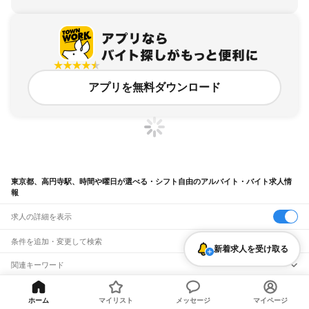
アプリを無料ダウンロード
東京都、高円寺駅、時間や曜日が選べる・シフト自由のアルバイト・バイト求人情
報
求人の詳細を表示
条件を追加・変更して検索
新着求人を受け取る
市区町村を追加・変更
関連キーワード
完全在宅ワーク 全国
シール貼り 在宅
現在地周辺
ガチャガチャ
犬カフェ
東京都
駅を追加・変更
バイトTOP
東京都
東京23区
杉並区
高円寺駅
時間や曜日が選
東京都
すべて
ホーム
マイリスト
メッセージ
マイページ
べる・シフト自由のアルバイト・バイト・求人
東京23区
すべて