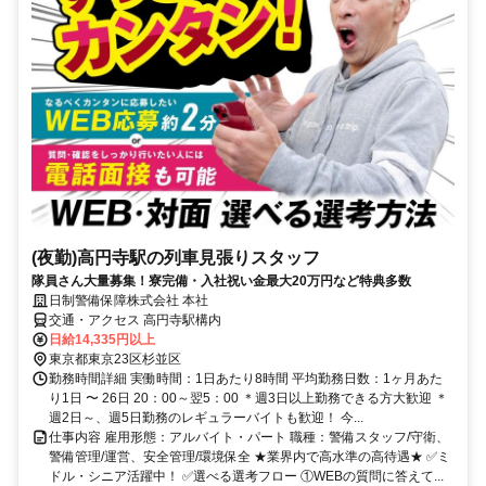
(夜勤)高円寺駅の列車見張りスタッフ
隊員さん大量募集！寮完備・入社祝い金最大20万円など特典多数
日制警備保障株式会社 本社
交通・アクセス 高円寺駅構内
日給14,335円以上
東京都東京23区杉並区
勤務時間詳細 実働時間：1日あたり8時間 平均勤務日数：1ヶ月あた
り1日 〜 26日 20：00～翌5：00 ＊週3日以上勤務できる方大歓迎 ＊
週2日～、週5日勤務のレギュラーバイトも歓迎！ 今...
仕事内容 雇用形態：アルバイト・パート 職種：警備スタッフ/守衛、
警備管理/運営、安全管理/環境保全 ★業界内で高水準の高待遇★ ✅ミ
ドル・シニア活躍中！ ✅選べる選考フロー ①WEBの質問に答えて...