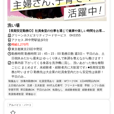
洗い場
【長期安定勤務◎】社員食堂の仕事を通じて健康や楽しい時間をお客様
にお届けしませんか？
グリーンホスピタリティフードサービス 0H3355
アクセス JR中野駅徒歩5分
時給1,270円
東京都東京23区中野区
勤務時間 勤務時間 10：45～15：00 勤務日数 週3日～ 平日のみ、土
日祝休みだから週末は ゆっくり休んで体調を整えながら働けます！
仕事内容 下がってくる食器を洗浄機に流し、洗いあがった物を種類
ごとに まとめます。未経験者・経験者共に大歓迎です♪ ■長期安定勤
務が叶います◎ 勤務先は大企業の社員食堂内だから安定性は抜群！
平日のみ...
制服あり
扶養内勤務OK
社員登用あり
副業・WワークOK
1日4時間以内OK
土日祝のみOK
主婦・主夫歓迎
60代も応募可
フリーター歓迎
早朝
シフト自由
学歴不問
即日勤務OK
平日のみOK
転勤なし
未経験者歓迎
経験者歓迎
夜間
有資格者歓迎
研修あり
アルバイト・パート