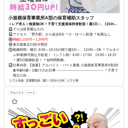
小規模保育事業所A型の保育補助スタッフ
＜レア求人＞無資格OK！子育て支援員保持者歓迎！週3日～、1日4h～
OK✨✅未経験OK✅土曜は時給30円UP✅フルタイム歓迎
てりは保育園なかの
アクセス: 「野方駅」から徒歩8分 ＊U・Iターン歓迎 ＊転勤なし
時給1,326円～1,356円
東京都東京23区中野区
勤務時間・曜日: 8:00～19:15の間で週3日～、1日4h～OK ＊フルタイ
ム8h勤務可能な方歓迎！ 《シフト例》8:00～17:00、13:00～19:15
＊週5日勤務歓迎！ ＊短時間勤務...
仕事内容: 【急募】アルバイト・パート募集 小規模保育事業所A型(対
象年齢0歳～2歳)でのお仕事 ----------------------------------------- ＊子育て
両立◎自...
シフト自由
交通費支給
週2・3日からOK
シフト制
アルバイト・パート