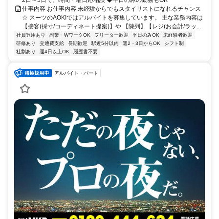
2日～5日で、時間・曜日応相談 ◆平日のみの勤務もOK
仕事内容 お仕事内容 未経験からでもスタイリストになれるチャンス
☆ スーツのAOKIではアルバイトを募集しています。 主な業務内容は
【接客(採寸/コーディネート提案)】や 【陳列】【レジ(お会計/ラッ...
社員登用あり
副業・WワークOK
フリーター歓迎
平日のみOK
未経験者歓迎
研修あり
交通費支給
長期歓迎
駅近5分以内
週2・3日からOK
シフト制
社割あり
週4日以上OK
履歴書不要
アルバイト・パート