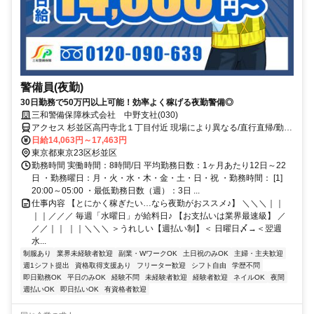
警備員(夜勤)
30日勤務で50万円以上可能！効率よく稼げる夜勤警備◎
三和警備保障株式会社 中野支社(030)
アクセス 杉並区高円寺北１丁目付近 現場により異なる/直行直帰/勤務
地相談可 ■電話面接■来社不要
日給14,063円～17,463円
東京都東京23区杉並区
勤務時間 実働時間：8時間/日 平均勤務日数：1ヶ月あたり12日～22
日 ・勤務曜日：月・火・水・木・金・土・日・祝 ・勤務時間： [1]
20:00～05:00 ・最低勤務日数（週）：3日 ...
仕事内容 【とにかく稼ぎたい…なら夜勤がおススメ♪】 ＼＼＼｜｜
｜｜／／／ 毎週「水曜日」が給料日♪ 【お支払いは業界最速級】 ／
／／｜｜ ｜｜＼＼＼ ＞うれしい【週払い制】＜ 日曜日〆→＜翌週
水...
制服あり
業界未経験者歓迎
副業・WワークOK
土日祝のみOK
主婦・主夫歓迎
週1シフト提出
資格取得支援あり
フリーター歓迎
シフト自由
学歴不問
即日勤務OK
平日のみOK
経験不問
未経験者歓迎
経験者歓迎
ネイルOK
夜間
週払いOK
即日払いOK
有資格者歓迎