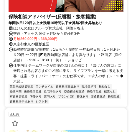
保険相談アドバイザー(反響型・接客提案)
年間休日120日以上★残業10時間以下★賞与2回★昇給あり
ほけんの窓口グループ株式会社 阿佐ヶ谷店
交通・アクセス 阿佐ヶ谷駅から徒歩約3分
月給260,000円～368,000円
東京都東京23区杉並区
勤務時間詳細 実働時間：1日あたり8時間 平均勤務日数：1ヶ月あた
り20日 〜 22日 ||◤勤務時間は店舗により異なります ・路面店（独立
店舗） → 9:30～18:30（一例） ・ショッピ...
仕事内容 チームワークが自慢のほけんの窓口！ 「ほけんの窓口」に
来店されるお客さまのご相談に乗り、ライフプランを一緒に考える接
客・提案（ライフパートナー）のお仕事です。 ✨求人のポイント✨ ◆
未経...
業界未経験者歓迎
ランチタイム
資格取得支援あり
職場見学可
転勤なし
経験不問
未経験者歓迎
住宅手当あり
交通費全額支給
経験者歓迎
残業なし
有資格者歓迎
研修あり
賞与あり
ブランクOK
育休あり
交通費支給
長期歓迎
資格取得手当あり
シフト制
正社員