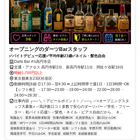
オープニングのダーツBarスタッフ
✅バイトデビュー応援✅平均年齢23歳✅ネイル・髪色自由
Darts Bar A's高円寺店
交通・アクセス 高円寺駅2分、新高円寺駅11分、阿佐ケ谷駅16分
時給1,700円以上
東京都東京23区杉並区
勤務時間詳細 ⏰17:30～翌4:30 ⏩上記時間帯で週1日・1日3時間~OK
【シフト例】 ・17:30〜23:00 ・19:00〜24:00 ・22:00〜26:00 ・
24:00〜28:30 ...
仕事内容 ┌──＼ ✨アピールポイント✨ ／──┐ ✅⭐オープニングスタ
ッフ大募集⭐ ✅高評価口コミ多数で安心のダーツバー ✅学生・フリー
ター・初バイト応援✨ ✅髪色・ネイル・ピアス自由だから、 キ...
制服あり
業界未経験者歓迎
扶養内勤務OK
社員登用あり
週1日からOK
副業・WワークOK
1日4時間以内OK
隔週シフト提出
土日祝のみOK
資格取得支援あり
フリーター歓迎
短期
シフト自由
学歴不問
即日勤務OK
職場見学可
平日のみOK
学生歓迎
経験不問
未経験者歓迎