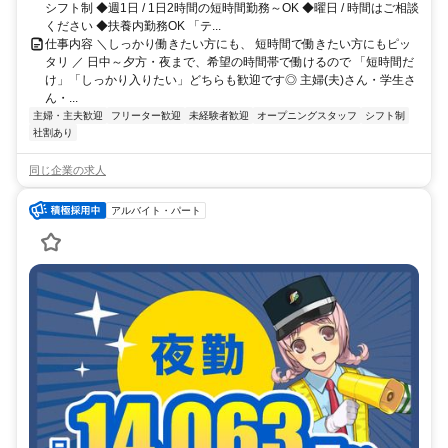
シフト制 ◆週1日 / 1日2時間の短時間勤務～OK ◆曜日 / 時間はご相談
ください ◆扶養内勤務OK 「テ...
仕事内容 ＼しっかり働きたい方にも、 短時間で働きたい方にもピッ
タリ ／ 日中～夕方・夜まで、希望の時間帯で働けるので 「短時間だ
け」「しっかり入りたい」どちらも歓迎です◎ 主婦(夫)さん・学生さ
ん・...
主婦・主夫歓迎
フリーター歓迎
未経験者歓迎
オープニングスタッフ
シフト制
社割あり
同じ企業の求人
アルバイト・パート