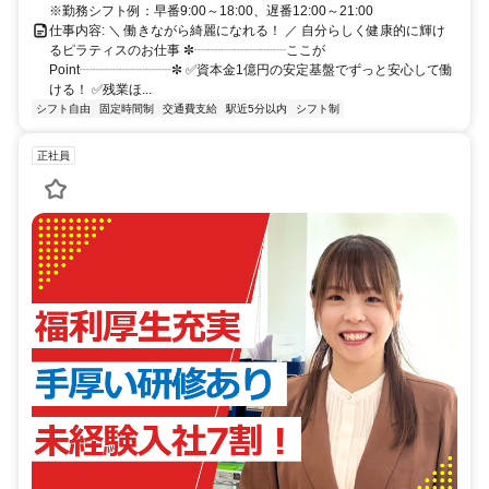
※勤務シフト例：早番9:00～18:00、遅番12:00～21:00
仕事内容: ＼ 働きながら綺麗になれる！ ／ 自分らしく健康的に輝け
るピラティスのお仕事 ✼┈┈┈┈┈┈┈ここが
Point┈┈┈┈┈┈┈✼ ✅資本金1億円の安定基盤でずっと安心して働
ける！ ✅残業ほ...
シフト自由
固定時間制
交通費支給
駅近5分以内
シフト制
正社員