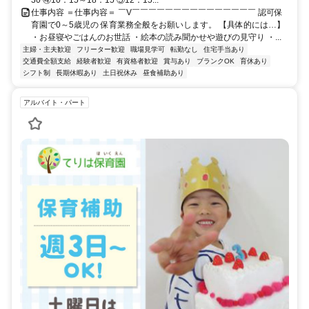
30 ④10：15～18：15 ⑤12：15...
仕事内容 ＝仕事内容＝ ￣V￣￣￣￣￣￣￣￣￣￣￣￣￣￣￣ 認可保
育園で0～5歳児の 保育業務全般をお願いします。 【具体的には…】
・お昼寝やごはんのお世話 ・絵本の読み聞かせや遊びの見守り ・...
主婦・主夫歓迎
フリーター歓迎
職場見学可
転勤なし
住宅手当あり
交通費全額支給
経験者歓迎
有資格者歓迎
賞与あり
ブランクOK
育休あり
シフト制
長期休暇あり
土日祝休み
昼食補助あり
アルバイト・パート