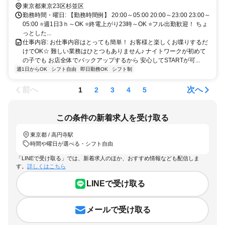
東京都東京23区杉並区
勤務時間・曜日: 【勤務時間例】 20:00～05:00 20:00～23:00 23:00～
05:00 ⭐️週1日3ｈ～OK ⭐️終電上がり23時～OK ⭐️フル出勤歓迎！ ちょ
っとした...
仕事内容: お仕事内容はとっても簡単！ お客様と楽しくお喋りするだ
けでOK☆ 難しい業務はひとつもありません♪ ナイトワークが初めて
の子でも お店全体でバックアップするから 安心してSTARTが可...
週1日からOK
シフト自由
即日勤務OK
シフト制
前へ
次へ
1
2
3
4
5
この条件の新着求人を受け取る
東京都 / 高円寺駅
時間や曜日が選べる・シフト自由
「LINEで受け取る」では、新着求人のほか、おすすめ情報なども配信しま
す。
詳しくはこちら
LINEで受け取る
メールで受け取る