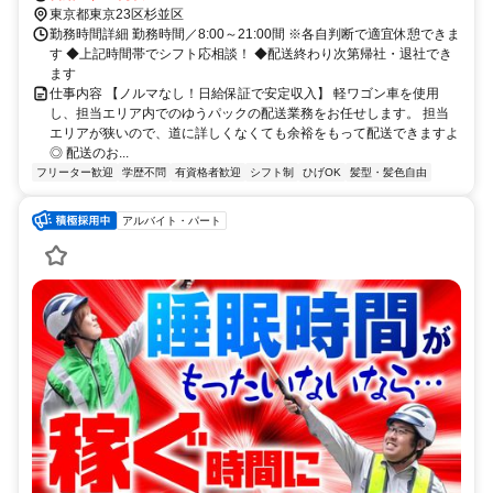
東京都東京23区杉並区
勤務時間詳細 勤務時間／8:00～21:00間 ※各自判断で適宜休憩できま
す ◆上記時間帯でシフト応相談！ ◆配送終わり次第帰社・退社でき
ます
仕事内容 【ノルマなし！日給保証で安定収入】 軽ワゴン車を使用
し、担当エリア内でのゆうパックの配送業務をお任せします。 担当
エリアが狭いので、道に詳しくなくても余裕をもって配送できますよ
◎ 配送のお...
フリーター歓迎
学歴不問
有資格者歓迎
シフト制
ひげOK
髪型・髪色自由
アルバイト・パート