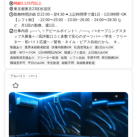
時給2,125円以上
東京都東京23区杉並区
勤務時間詳細 ⏰22:00～翌4:30 ⏩上記時間帯で週1日・1日3時間~OK
【シフト例】 ・22:00〜25:00 ・23:00~:26:00 ・24:00〜28:30 な
ど、月1回の勤務、週1日...
仕事内容 ┌──＼ ✨アピールポイント✨ ／──┐ ✅⭐オープニングスタ
ッフ大募集⭐ ✅高評価口コミ多数で安心のダーツバー ✅学生・フリー
ター・初バイト応援✨ ✅髪色・ネイル・ピアス自由だから、 キ...
制服あり
業界未経験者歓迎
扶養内勤務OK
社員登用あり
週1日からOK
副業・WワークOK
1日4時間以内OK
隔週シフト提出
土日祝のみOK
資格取得支援あり
フリーター歓迎
短期
シフト自由
学歴不問
即日勤務OK
職場見学可
平日のみOK
学生歓迎
経験不問
未経験者歓迎
アルバイト・パート