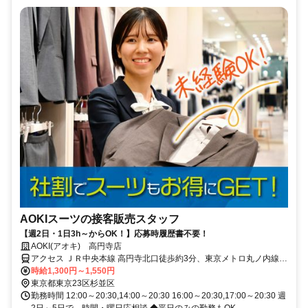
AOKIスーツの接客販売スタッフ
【週2日・1日3h～からOK！】応募時履歴書不要！
AOKI(アオキ) 高円寺店
アクセス ＪＲ中央本線 高円寺北口徒歩約3分、東京メトロ丸ノ内線
新高円寺エレベータ出入口徒歩約15分、ＪＲ中央本線 阿佐ヶ谷東口
時給1,300円～1,550円
徒歩約16分 JR中央線「高円寺駅」より徒歩2分
東京都東京23区杉並区
勤務時間 12:00～20:30,14:00～20:30 16:00～20:30,17:00～20:30 週