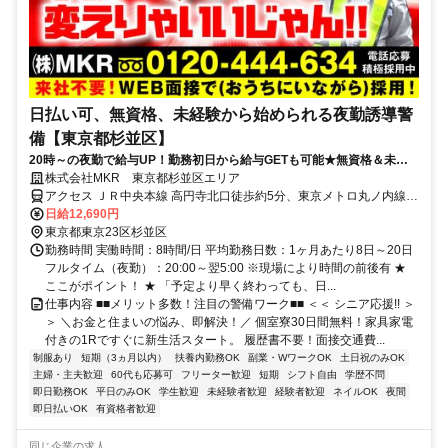
日払い可、無資格、未経験から始められる夜勤誘導警
備【東京都杉並区】
20時～の夜勤で給与UP！勤務初日から給与GETも可能★無資格＆未経
験＆ブランクOK！
株式会社MKR 東京都杉並区エリア
アクセス ＪＲ中央本線 高円寺北口徒歩約5分、東京メトロ丸ノ内線
新高円寺エレベータ出入口徒歩約17分、東京メトロ東西線 中野（東
日給12,690円
京都）南口徒歩約18分 東京都杉並区エリア(荻窪駅、上井草駅、久我
東京都東京23区杉並区
山駅)
勤務時間 実働時間：8時間/日 平均勤務日数：1ヶ月あたり8日～20日
フルタイム（夜勤）：20:00～翌5:00 ※現場により時間の前後有 ★
ここがポイント！ ★ 「予定より早く終わっても、日...
仕事内容 ■■メリット多数！注目の警備ワーク■■ ＜＜ シニア応援!! ＞
＞ ＼お金と住まいの悩み、即解決！／ 個室寮30日間無料！家具家電
付きの1Rですぐに新生活スタート。 履歴書不要！面接交通費...
制服あり
短期（3ヵ月以内）
扶養内勤務OK
副業・WワークOK
土日祝のみOK
主婦・主夫歓迎
60代も応募可
フリーター歓迎
短期
シフト自由
学歴不問
即日勤務OK
平日のみOK
学生歓迎
未経験者歓迎
経験者歓迎
ネイルOK
夜間
即日払いOK
有資格者歓迎
同じ企業の求人