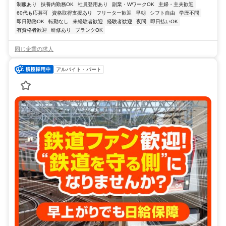
制服あり
扶養内勤務OK
社員登用あり
副業・WワークOK
主婦・主夫歓迎
60代も応募可
資格取得支援あり
フリーター歓迎
早朝
シフト自由
学歴不問
即日勤務OK
転勤なし
未経験者歓迎
経験者歓迎
夜間
即日払いOK
有資格者歓迎
研修あり
ブランクOK
同じ企業の求人
アルバイト・パート