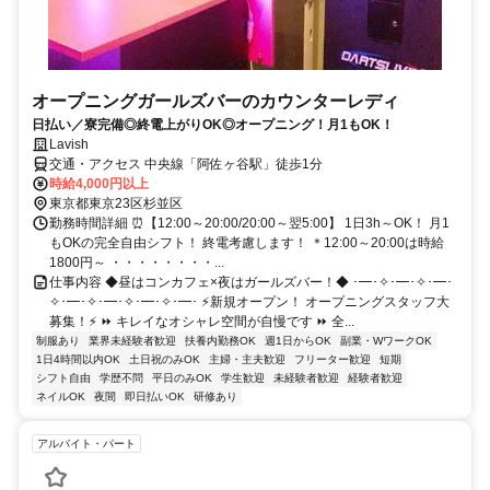
オープニングガールズバーのカウンターレディ
日払い／寮完備◎終電上がりOK◎オープニング！月1もOK！
Lavish
交通・アクセス 中央線「阿佐ヶ谷駅」徒歩1分
時給4,000円以上
東京都東京23区杉並区
勤務時間詳細 ⏰【12:00～20:00/20:00～翌5:00】 1日3h～OK！ 月1
もOKの完全自由シフト！ 終電考慮します！ ＊12:00～20:00は時給
1800円～ ・・・・・・・・...
仕事内容 ◆昼はコンカフェ×夜はガールズバー！◆ ･━･✧･━･✧･━･
✧･━･✧･━･✧･━･✧･━･ ⚡新規オープン！ オープニングスタッフ大
募集！⚡ ⏩ キレイなオシャレ空間が自慢です ⏩ 全...
制服あり
業界未経験者歓迎
扶養内勤務OK
週1日からOK
副業・WワークOK
1日4時間以内OK
土日祝のみOK
主婦・主夫歓迎
フリーター歓迎
短期
シフト自由
学歴不問
平日のみOK
学生歓迎
未経験者歓迎
経験者歓迎
ネイルOK
夜間
即日払いOK
研修あり
アルバイト・パート