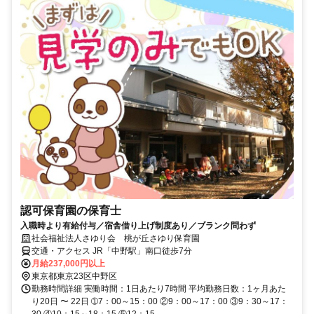
認可保育園の保育士
入職時より有給付与／宿舎借り上げ制度あり／ブランク問わず
社会福祉法人さゆり会 桃が丘さゆり保育園
交通・アクセス JR「中野駅」南口徒歩7分
月給237,000円以上
東京都東京23区中野区
勤務時間詳細 実働時間：1日あたり7時間 平均勤務日数：1ヶ月あた
り20日 〜 22日 ➀7：00～15：00 ②9：00～17：00 ③9：30～17：