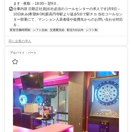
ます - 夜勤 ・18:00～翌9:0...
仕事内容 日勤正社員|出社必須のコールセンターの求人です|月9日～
10日休み|希望休OK|新高円寺駅より徒歩5分で駅チカ 当社コールセン
ター部署にて、マンション入居者様や提携先からのお問い合わせ対応
を...
変形労働時間制
シフト自由
交通費支給
駅近5分以内
シフト制
同じ企業の求人
アルバイト・パート