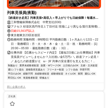
列車見張員(夜勤)
【鉄道好き必見】列車見張×高収入＞早上がりでも日給保障！毎週水曜
が給料日！日払いもOK！
三和警備保障株式会社 中野支社(030)
アクセス 杉並区高円寺北１丁目付近 現場により異なる/直行直帰/勤務
地相談可 ■電話面接■来社不要
日給15,563円以上
東京都東京23区杉並区
勤務時間 実働時間：8時間/日 平均勤務日数：1ヶ月あたり12日～22
日 ・勤務曜日：月・火・水・木・金・土・日・祝 ・勤務時間： [1]
20:00～05:00 ・最低勤務日数（週）：3日 ...
仕事内容 【応募からスピード内定】【最短2日後にお仕事開始】列車
見張員デビューしませんか？入社祝い金5万円♪ ＼ 鉄道ファン必見！
／ あなたの鉄道愛が ((ゝω・)9’ 列車の安全運行を支える力に！...
制服あり
業界未経験者歓迎
副業・WワークOK
土日祝のみOK
主婦・主夫歓迎
週1シフト提出
資格取得支援あり
フリーター歓迎
シフト自由
学歴不問
平日のみOK
経験不問
未経験者歓迎
経験者歓迎
ネイルOK
夜間
週払いOK
即日払いOK
有資格者歓迎
研修あり
同じ企業の求人
正社員