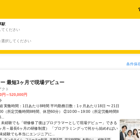
草駅
してください
を選択してください
条件保
ー 最短3ヶ月で現場デビュー
アクト
00円～520,000円
ト
 実働時間：1日あたり8時間 平均勤務日数：1ヶ月あたり18日 〜 21日
18:00（所定労働時間8時間、休憩60分） ②10:00～19:00（所定労働時間8
..
＼ 未経験でも「研修修了後はプログラマーとして現場デビュー」できる
1ヶ月～最長6ヶ月の研修制度） 「プログラミングって何から始めればい
T未経験でも本当にエンジニアに...
迎
ランチタイム
フリーター歓迎
学歴不問
固定時間制
転勤なし
経験不問