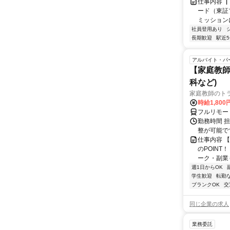
仕事内容 
ード（東証
ミッションに
社員登用あり
長期歓迎
駅近
アルバイト・パ
【家庭教師
科など)
家庭教師のト
時給1,800
フルリモー
勤務時間 
整が可能で
仕事内容 
のPOINT
ーク・副業も
週1日からOK
学生歓迎
転勤
ブランクOK
交
同じ企業の求人
業務委託