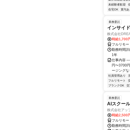
未経験者歓迎
在宅OK
賞与あ
業務委託
インサイ
株式会社DREA
時給1,700
フルリモー
勤務時間詳細
1年
仕事内容 ─
円〜370
ージングなし
社員登用あり
フルリモート
ブランクOK
交
業務委託
AIスクー
株式会社アッ
時給2,500
フルリモー
勤務時間詳