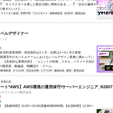
 ✋「キャラクターを通じた配信活動に興味がある…」 ✋「自分の趣味や
稼ぎたいけど…」 ...
フリーター歓迎
学歴不問
フルリモート
経験者歓迎
在宅OK
服装自由
レベルデザイナー
ネット
ト
細 契約更新期間：初回契約は1ヶ月、以降は1〜3ヶ月の更新
長期運営中のモバイルゲームにおけるレベルデザイン業務に携わってい
。 【具体的な業務内容】 ・ユニットの性能、スキル、パラメータ設計
の難易度、敵編成、報酬設計 ・ゲーム...
経験者歓迎
ネイルOK
完全歩合制
ピアスOK
服装自由
髪型・髪色自由
派遣社員
ート*AWS】AWS環境の運用保守/サーバーエンジニア_N26077
ステクノロジー株式会社
円
ト
 【勤務時間】10:00〜19:00(実働時間08時間) 【休憩時間】12:00〜