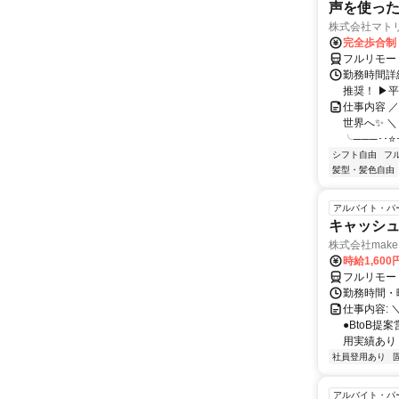
声を使っ
株式会社マト
完全歩合制
フルリモー
勤務時間詳細
推奨！ ▶
仕事内容 
世界へ✨ ＼
╰───･･⭐･
シフト自由
フ
髪型・髪色自由
アルバイト・パ
キャッシュ
株式会社make 
時給1,60
フルリモー
勤務時間・曜
仕事内容: 
●BtoB
用実績あり ◇
社員登用あり
アルバイト・パ