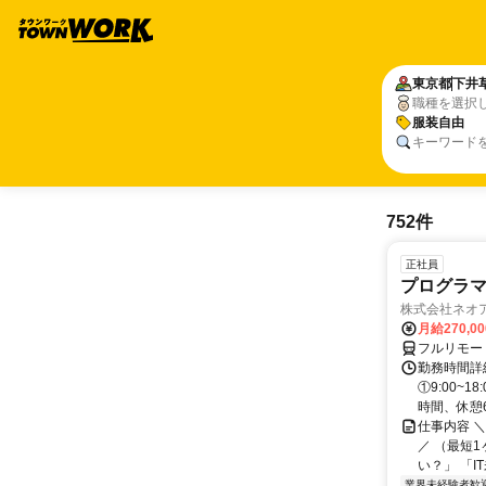
東京都
下井
職種を選択
服装自由
キーワード
752件
正社員
プログラマ
株式会社ネオ
月給270,0
フルリモー
勤務時間詳細
①9:00~
時間、休憩6.
仕事内容 
／ （最短
い？」 「I
業界未経験者歓