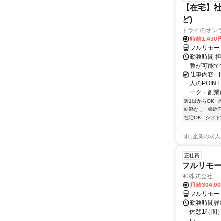
【在宅】社
ど)
トライのオン
時給1,430
フルリモー
勤務時間 
整が可能で
仕事内容 
人のPOIN
ーク・副業に
週1日からOK
転勤なし
経験
在宅OK
シフト
同じ企業の求人
正社員
フルリモ
90株式会社
月給304,0
フルリモー
勤務時間詳
休憩1時間
い。