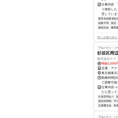
仕事内容 
う挫折したく
営しています
業界未経験者歓
経験不問
英語
服装自由
履歴
同じ企業の求人
アルバイト・パ
杉並区周辺
株式会社ケイ
時給2,000
交通・アク
東京都東京
勤務時間詳細
て調整可能
仕事内容 
だと思って
社員登用あり
固定時間制
平
交通費支給
長
アルバイト・パ