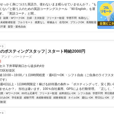
「せっかく身につけた英語力、使わないまま眠らせていませんか？」 “も
ない”と願う人のための英語コーチングスクール 「90 English」を運
。 「英語コーチ」と聞...
迎
副業・WワークOK
主婦・主夫歓迎
フリーター歓迎
学歴不問
転勤なし
未経験者歓迎
フルリモート
残業なし
研修あり
在宅OK
ブランクOK
長期歓迎
書不要
髪型・髪色自由
ート
のポスティングスタッフ│スタート時給2000円
・アンド・パートナーズ
円
セス 下井草駅南口から徒歩約4分
23区杉並区
 10:00～19:00／１日8時間程度 ・週4日〜OK ・シフト自由（ご自身のライフス
です）
≪週4日以上・1日8時間限定！稼げる好待遇の条件≫ 「ポスティングって、安く買い
ませんか？」 当社は違います。100％自社雇用、GPSによる行動管理。 「正しく、丁寧
副業・WワークOK
60代も応募可
フリーター歓迎
給料前払いOK
シフト自由
学歴不問
即日勤
日のみOK
学生歓迎
経験不問
未経験者歓迎
経験者歓迎
ネイルOK
週払いOK
即日払いOK
ブ
期歓迎
ート