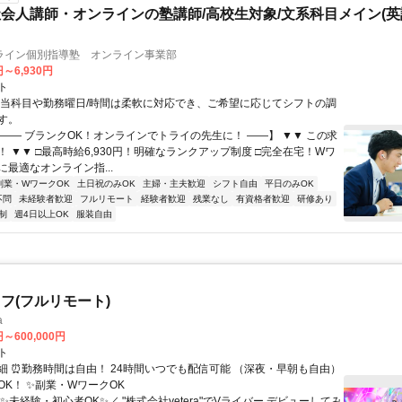
会人講師・オンラインの塾講師/高校生対象/文系科目メイン(
ライン個別指導塾 オンライン事業部
円～6,930円
ト
担当科目や勤務曜日/時間は柔軟に対応でき、ご希望に応じてシフトの調
す。
【―― ブランクOK！オンラインでトライの先生に！ ――】 ▼▼ この求
T！ ▼▼ □最高時給6,930円！明確なランクアップ制度 □完全在宅！Wワ
最適なオンライン指...
副業・WワークOK
土日祝のみOK
主婦・主夫歓迎
シフト自由
平日のみOK
不問
未経験者歓迎
フルリモート
経験者歓迎
残業なし
有資格者歓迎
研修あり
制
週4日以上OK
服装自由
フ(フルリモート)
a
円～600,000円
ト
細 ⏰勤務時間は自由！ 24時間いつでも配信可能 （深夜・早朝も自由）
OK！ ✨副業・WワークOK
✨未経験・初心者OK✨／ "株式会社yetera"でVライバー デビューしてみ