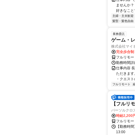
ませんか？
好きなことで
主婦・主夫歓迎
髪型・髪色自由
業務委託
ゲーム・
株式会社マイ
完全歩合制
フルリモー
勤務時間詳
仕事内容 
ただきます
・クエスト
フルリモート
【フルリモ
パーソルクロ
時給2,200
フルリモー
【勤務時間】
13:00