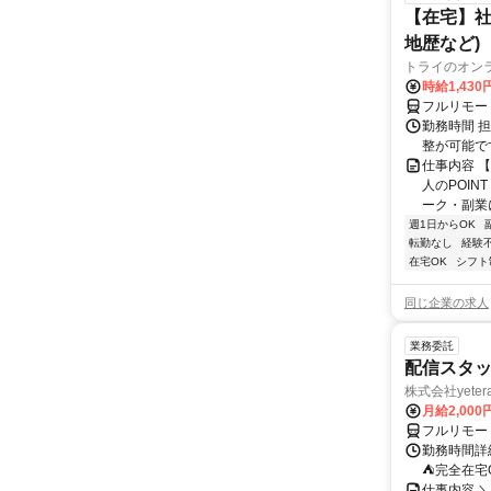
【在宅】社
地歴など)
トライのオン
時給1,430
フルリモー
勤務時間 
整が可能で
仕事内容 
人のPOIN
ーク・副業に
週1日からOK
転勤なし
経験
在宅OK
シフト
同じ企業の求人
業務委託
配信スタッ
株式会社yeter
月給2,000
フルリモー
勤務時間詳
⛺完全在宅
仕事内容 ＼