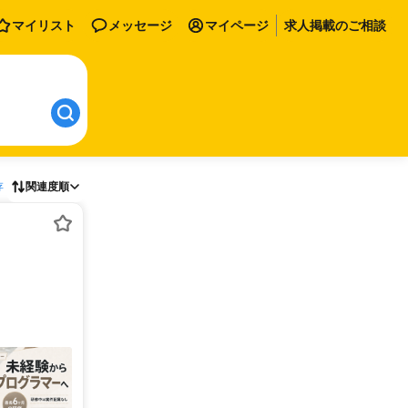
マイリスト
メッセージ
マイページ
求人掲載のご相談
存
関連度順