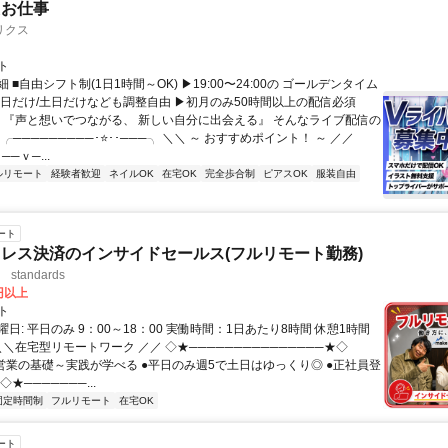
たお仕事
リクス
ト
 ■自由シフト制(1日1時間～OK) ▶19:00〜24:00の ゴールデンタイム
平日だけ/土日だけなども調整自由 ▶初月のみ50時間以上の配信必須
／ 『声と想いでつながる、 新しい自分に出会える』 そんなライブ配信の
 ╭─────────･⭐･･───╮ ＼＼ ～ おすすめポイント！ ～ ／／
──ｖ─...
ルリモート
経験者歓迎
ネイルOK
在宅OK
完全歩合制
ピアスOK
服装自由
ート
レス決済のインサイドセールス(フルリモート勤務)
standards
0円以上
ト
日: 平日のみ 9：00～18：00 実働時間：1日あたり8時間 休憩1時間
＼＼在宅型リモートワーク ／／ ◇★───────────────★◇
提案営業の基礎～実践が学べる ●平日のみ週5で土日はゆっくり◎ ●正社員登
★───────...
固定時間制
フルリモート
在宅OK
ート