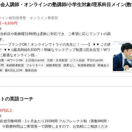
会人講師・オンラインの塾講師/小学生対象/理系科目メイン(
ライン個別指導塾 オンライン事業部
円～6,930円
ト
担当科目や勤務曜日/時間は柔軟に対応でき、ご希望に応じてシフトの調
す。
【―― ブランクOK！オンラインでトライの先生に！ ――】 ▼▼ この求
T！ ▼▼ □最高時給6,930円！明確なランクアップ制度 □完全在宅！Wワ
最適なオンライン指...
副業・WワークOK
土日祝のみOK
主婦・主夫歓迎
シフト自由
平日のみOK
不問
未経験者歓迎
フルリモート
経験者歓迎
残業なし
有資格者歓迎
研修あり
制
週4日以上OK
服装自由
ートの英語コーチ
00円以上
ト
細 総労働時間：1ヶ月あたり165時間 フルフレックス制（実働8時間・
） ※勤務時間はご希望第一で調整しますので、お気軽にご相談くださ