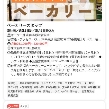
ベーカリースタッフ
正社員／週休2日制／正月3日間休み
オーケー株式会社/杉並宮前店
交通・アクセス バス：JR中央線 荻窪駅 南口2番乗場より バス「荻60
系統 宮前三丁目行き」乗車「春日神社」バス停下車 徒歩約5分。徒
月給261,000円～320,000円
歩：京王井の頭線「富士見ヶ丘」駅 北口より 徒歩約15分。
東京都東京23区杉並区
勤務時間詳細 実働時間：1日あたり8時間 平均勤務日数：1ヶ月あた
り21日 〜 22日 1ヶ月単位の変形労働時間制（週平均実働40時間） ◆
シフト制勤務 ◆店舗営業時間／8:30～21:30 ※店舗...
仕事内容 店内ベーカリーコーナーにて、パンやピザ の製造および販
売をお任せします。 オーケーのベーカリーは「焼きたて」に こだわ
り、毎日多くのお客様が訪れる 人気部門です！
――――――――――――...
制服あり
業界未経験者歓迎
ランチタイム
主婦・主夫歓迎
フリーター歓迎
学歴不問
固定時間制
経験不問
未経験者歓迎
交通費全額支給
午前
経験者歓迎
有資格者歓迎
研修あり
夕方
賞与あり
ブランクOK
育休あり
交通費支給
長期歓迎
正社員