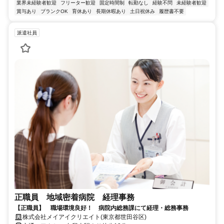
業界未経験者歓迎
フリーター歓迎
固定時間制
転勤なし
経験不問
未経験者歓迎
賞与あり
ブランクOK
育休あり
長期休暇あり
土日祝休み
履歴書不要
派遣社員
正職員 地域密着病院 経理事務
【正職員】 職場環境良好！ 病院内総務課にて経理・総務事務
株式会社メイアイクリエイト(東京都世田谷区)