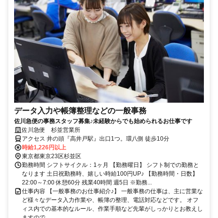
データ入力や帳簿整理などの一般事務
佐川急便の事務スタッフ募集♪未経験からでも始められるお仕事です
佐川急便 杉並営業所
アクセス 井の頭『高井戸駅』出口1つ。環八側 徒歩10分
時給1,226円以上
東京都東京23区杉並区
勤務時間 シフトサイクル：1ヶ月 【勤務曜日】 シフト制での勤務と
なります 土日祝勤務時、嬉しい時給100円UP♪ 【勤務時間・日数】
22:00～7:00 休憩60分 残業40時間 週5日 ※勤務...
仕事内容 【一般事務のお仕事紹介♪】 一般事務の仕事は、主に営業な
ど様々なデータ入力作業や、帳簿の整理、電話対応などです。 オフ
ィス内での基本的なルール、作業手順など先輩がしっかりとお教えし
ますので、...