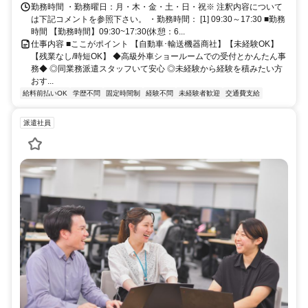
勤務時間 ・勤務曜日：月・木・金・土・日・祝※ 注釈内容について
は下記コメントを参照下さい。 ・勤務時間： [1] 09:30～17:30 ■勤務
時間 【勤務時間】09:30~17:30(休憩：6...
仕事内容 ■ここがポイント 【自動車･輸送機器商社】【未経験OK】
【残業なし/時短OK】 ◆高級外車ショールームでの受付とかんたん事
務◆ ◎同業務派遣スタッフいて安心 ◎未経験から経験を積みたい方
おす...
給料前払いOK
学歴不問
固定時間制
経験不問
未経験者歓迎
交通費支給
派遣社員