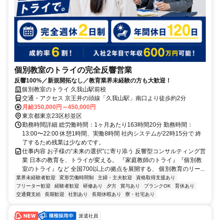
個別教室のトライの完全反響営業
反響100%／新規開拓なし／教育業界未経験の方も大歓迎！
個別教室のトライ 久我山駅前校
交通・アクセス 京王井の頭線「久我山駅」南口より徒歩約2分
月給350,000円～450,000円
東京都東京23区杉並区
勤務時間詳細 総労働時間：1ヶ月あたり163時間20分 勤務時間：
13:00〜22:00 休憩1時間、実働8時間 社内システムが22時15分で 終
了するため残業は少なめです。
仕事内容 お子様の“未来の選択”に寄り添う 反響型コンサルティング営
業 日本の教育を、トライが変える。 『家庭教師のトライ』『個別教
室のトライ』など 全国700以上の拠点を展開する、 個別教育のリー...
業界未経験者歓迎
変形労働時間制
主婦・主夫歓迎
資格取得支援あり
フリーター歓迎
経験者歓迎
研修あり
夕方
賞与あり
ブランクOK
育休あり
交通費支給
長期歓迎
社割あり
長期休暇あり
寮・社宅あり
派遣社員