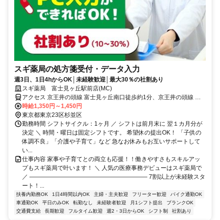
スギ薬局の処方箋受付・データ入力
週3日、1日4hからOK│未経験歓迎│最大30％の社割あり
スギ薬局 富士見ヶ丘駅前店(MC)
アクセス 京王井の頭線 富士見ヶ丘南口徒歩約1分、京王井の頭線 高
井戸徒歩約10分、京王井の頭線 久我山南口徒歩約11分
時給1,350円～1,450円
東京都東京23区杉並区
勤務時間 シフトサイクル：1ヶ月 ／ シフトは前月末に 翌１カ月分が
決定 ＼ 時間・曜日は固定シフトです。 希望休の提出OK！ 「子供の
体調不良」「介護や子育て」など 急なお休みもお互いサポートして
い...
仕事内容 家事や子育てとの両立も応援！！働きやすさもスキルアッ
プもスギ薬局で叶います！ ＼ 人気の医療事務デビューはスギ薬局で
／ ―――――――――――――――――――― 7割以上が未経験スタ
ート！...
扶養内勤務OK
1日4時間以内OK
主婦・主夫歓迎
フリーター歓迎
バイク通勤OK
車通勤OK
平日のみOK
転勤なし
未経験者歓迎
月1シフト提出
ブランクOK
交通費支給
長期歓迎
フルタイム歓迎
週2・3日からOK
シフト制
社割あり