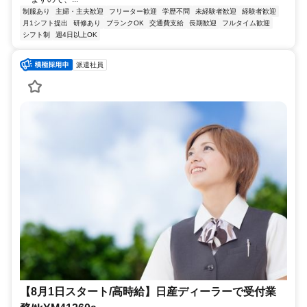
制服あり
主婦・主夫歓迎
フリーター歓迎
学歴不問
未経験者歓迎
経験者歓迎
月1シフト提出
研修あり
ブランクOK
交通費支給
長期歓迎
フルタイム歓迎
シフト制
週4日以上OK
派遣社員
【8月1日スタート/高時給】日産ディーラーで受付業