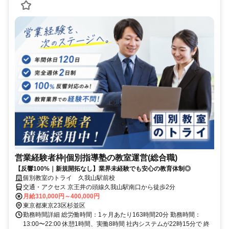
営業経験者枠|個別指導塾の教室運営(総合職)
【反響100%｜新規開拓なし】業界未経験でも安心の教育体制◎
個別教室のトライ 久我山駅前校
交通・アクセス 京王井の頭線久我山駅南口から徒歩2分
月給310,000円～400,000円
東京都東京23区杉並区
勤務時間詳細 総労働時間：1ヶ月あたり163時間20分 勤務時間：
13:00〜22:00 休憩1時間、実働8時間 社内システムが22時15分で 終