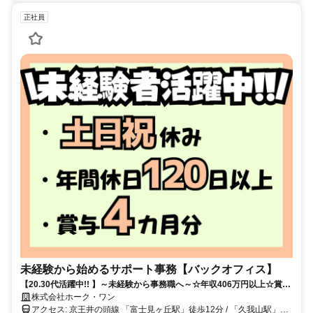
正社員
未経験から始めるサポート事務【バックオフィス】
【20.30代活躍中!! 】～未経験から事務職へ～☆年収406万円以上☆賞与
約4カ月分☆土日祝休み
株式会社ホーク・ワン
アクセス: 京王井の頭線 「富士見ヶ丘駅」徒歩12分 / 「久我山駅」徒