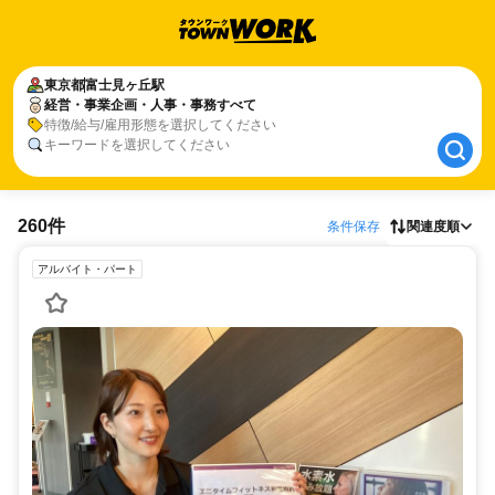
東京都
東京都
富士見ヶ丘駅
富士見ヶ丘駅
経営・事業企画・人事・事務すべて
経営・事業企画・人事・事務すべて
特徴/給与/雇用形態を選択してください
キーワードを選択してください
260件
条件保存
関連度順
アルバイト・パート