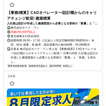
【事務/積算】CADオペレーター/設計職からのキャリ
アチェンジ歓迎! 建築積算
入社後は設計が作成した建築図面から必要となる部材の「数量」と「単
価」を算出し、見積もり作成を行っていただきます。材料の調達先や金
株式会社ホーク・ワン
額は決まっております。
月給290,000円以上
東京都東京23区杉並区
就業時間 09:00～17:30（1日あたり所定労働時間07時間30分） 休
憩：60分 残業：有 備考：固定残業代の相当時間：35.0時間/月
企業名 株式会社ホーク・ワン 求人名 【事務/積算】CADオペレータ
ー/設計職からのキャリアチェンジ歓迎！ 仕事の内容 入社後は設計が
作成した建築図面から必要となる部材の「数量」と「単価」を算出
し...
業界未経験者歓迎
資格取得支援あり
固定時間制
転勤なし
正社員