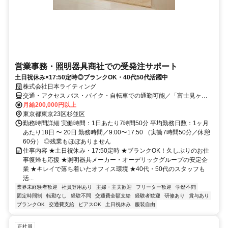
営業事務・照明器具商社での受発注サポート
土日祝休み×17:50定時◎ブランクOK・40代50代活躍中
株式会社日本ライティング
交通・アクセス バス・バイク・自転車での通勤可能／「富士見ヶ丘
駅」「高井戸駅」より徒歩12分
月給200,000円以上
東京都東京23区杉並区
勤務時間詳細 実働時間：1日あたり7時間50分 平均勤務日数：1ヶ月
あたり18日 〜 20日 勤務時間／9:00〜17:50 （実働7時間50分／休憩
60分） ◎残業もほぼありません
仕事内容 ★土日祝休み・17:50定時 ★ブランクOK！久しぶりのお仕
事復帰も応援 ★照明器具メーカー・オーデリックグループの安定企
業 ★キレイで落ち着いたオフィス環境 ★40代・50代のスタッフも
活...
業界未経験者歓迎
社員登用あり
主婦・主夫歓迎
フリーター歓迎
学歴不問
固定時間制
転勤なし
経験不問
交通費全額支給
経験者歓迎
研修あり
賞与あり
ブランクOK
交通費支給
ピアスOK
土日祝休み
服装自由
正社員