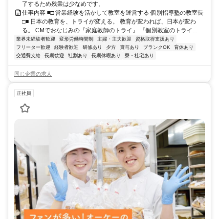
了するため残業は少なめです。
仕事内容 ■□ 営業経験を活かして教室を運営する 個別指導塾の教室長
□■ 日本の教育を、トライが変える。 教育が変われば、日本が変わ
る。 CMでおなじみの『家庭教師のトライ』 『個別教室のトライ...
業界未経験者歓迎
変形労働時間制
主婦・主夫歓迎
資格取得支援あり
フリーター歓迎
経験者歓迎
研修あり
夕方
賞与あり
ブランクOK
育休あり
交通費支給
長期歓迎
社割あり
長期休暇あり
寮・社宅あり
同じ企業の求人
正社員