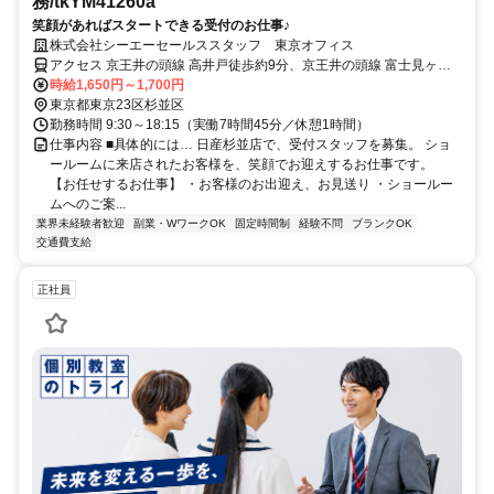
務/tkYM41260a
笑顔があればスタートできる受付のお仕事♪
株式会社シーエーセールススタッフ 東京オフィス
アクセス 京王井の頭線 高井戸徒歩約9分、京王井の頭線 富士見ヶ丘
北口徒歩約16分、京王井の頭線 浜田山徒歩約17分 最寄り駅｜高井戸
時給1,650円～1,700円
駅
東京都東京23区杉並区
勤務時間 9:30～18:15（実働7時間45分／休憩1時間）
仕事内容 ■具体的には… 日産杉並店で、受付スタッフを募集。 ショ
ールームに来店されたお客様を、笑顔でお迎えするお仕事です。
【お任せするお仕事】 ・お客様のお出迎え、お見送り ・ショールー
ムへのご案...
業界未経験者歓迎
副業・WワークOK
固定時間制
経験不問
ブランクOK
交通費支給
正社員