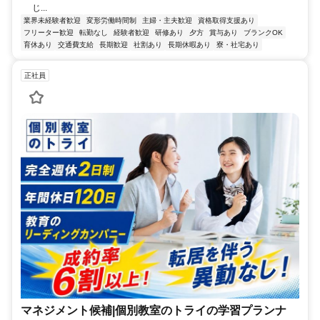
じ...
業界未経験者歓迎
変形労働時間制
主婦・主夫歓迎
資格取得支援あり
フリーター歓迎
転勤なし
経験者歓迎
研修あり
夕方
賞与あり
ブランクOK
育休あり
交通費支給
長期歓迎
社割あり
長期休暇あり
寮・社宅あり
正社員
マネジメント候補|個別教室のトライの学習プランナ