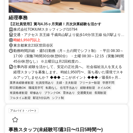
経理事務
【正社員登用】賞与4.35ヶ月実績！月次決算経験を活かす
株式会社TOKIUMスタッフィング/10794
交通・アクセス 京王線 千歳烏山駅より徒歩14分/京王線 仙川駅より徒
歩18分
時給1,950円以上
東京都東京23区世田谷区
勤務時間詳細 ・週5日勤務（月～土の間でシフト制） ・平日 08:30～
17:00（実働7時間30分/休憩60分） ・土曜 08:30～12:15（実働3時間
45分/休憩なし） ※土曜日は月2回程度の...
仕事内容 経験を活かして、安定の正社員へ。 社会福祉法人を支える
経理スタッフを募集します。 時給1,950円〜、落ち着いた環境でスキ
ルアップしませんか？ ◆◆◆ ここがポイント ◆◆◆ ✅最長6ヶ月...
業界未経験者歓迎
社員登用あり
主婦・主夫歓迎
フリーター歓迎
学歴不問
即日勤務OK
職場見学可
転勤なし
住宅手当あり
経験者歓迎
ネイルOK
有資格者歓迎
研修あり
ブランクOK
育休あり
交通費支給
長期歓迎
フルタイム歓迎
駅近5分以内
シフト制
アルバイト・パート
事務スタッフ(未経験可/週3日〜/1日5時間〜)