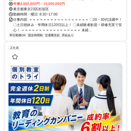
歩15分
年俸4,060,000円～10,000,000円
東京都東京23区杉並区
勤務時間・曜日: 8:30~17:00
仕事内容: ＝＝＝＝＝＝＝＝＝＝＝＝＝＝＝＝＝ 〇20・30代活躍中！
〇土日祝休み・年間休日120日以上！ 〇未経験者歓迎！研修充実で安
心！ ＝＝＝＝＝＝＝＝＝＝＝＝＝＝＝＝＝ 未経...
即日勤務OK
固定時間制
交通費支給
昇給あり
正社員