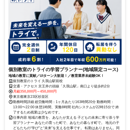
個別教室のトライの学習プランナー(地域限定コース)
地域の教育に貢献／UIターン大歓迎！／教育業界未経験OK！
個別教室のトライ 久我山駅前校
交通・アクセス 京王井の頭線「久我山駅」南口より徒歩約2分
月給350,000円～450,000円
東京都東京23区杉並区
勤務時間詳細 総労働時間：1ヶ月あたり163時間20分 勤務時間：
13:00〜22:00 休憩1時間、実働8時間 社内システムが22時15分で 終
了するため残業は少なめです。
仕事内容 地域の教育を、あなたが支える 子どもの未来に寄り添う学
習プランナー あなたの育った町で、あなたの暮らす町で。 地元の子
どもたちの“学び”と“未来”を支える仕事です。 転勤はありません。同