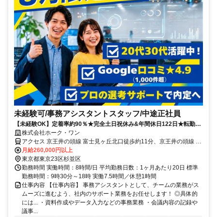
未経験可/事務アシスタントスタッフ/中途正社員
【未経験OK】定着率約90％★完全土日祝休み&年間休日122日★転勤な
し！上場グループで安心して働ける！
株式会社ホーク・ワン
アクセス 京王井の頭線 富士見ヶ丘北口徒歩約11分、京王井の頭線 高
井戸徒歩約17分、京王井の頭線 久我山北口徒歩約16分
月給260,000円以上
東京都東京23区杉並区
勤務時間 実働時間：8時間/日 平均勤務日数：1ヶ月あたり20日 標準
勤務時間：9時30分～18時 実働7.5時間／休憩1時間
仕事内容 【仕事内容】 事務アシスタントとして、チームの業務がス
ムーズに進むよう、社内のサポート業務をお任せします！ ◎具体的
には... ・資料作成やデータ入力などの事務業務 ・会議内容の記録や
議事...