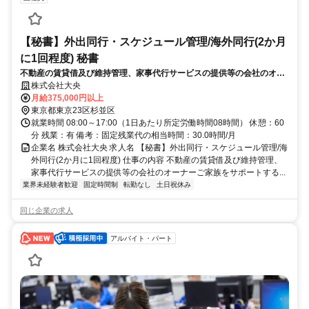
【秘書】外出同行・スケジュール管理/海外同行(2か月
に1回程度) 秘書
不動産の賃貸借及び維持管理、家事代行サービスの提供等の会社のオー
ナーご家族をサポートする秘書業務全般をお任せします。
株式会社大央
月給375,000円以上
東京都東京23区杉並区
就業時間 08:00～17:00（1日あたり所定労働時間08時間） 休憩：60
分 残業：有 備考：固定残業代の相当時間：30.0時間/月
企業名 株式会社大央 求人名 【秘書】外出同行・スケジュール管理/海
外同行(2か月に1回程度) 仕事の内容 不動産の賃貸借及び維持管理、
家事代行サービスの提供等の会社のオーナーご家族をサポートする...
業界未経験者歓迎
固定時間制
転勤なし
土日祝休み
同じ企業の求人
アルバイト・パート