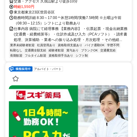
交通・アクセス 久我山駅より徒歩10分
時給1,550円
東京都東京23区世田谷区
勤務時間詳細 8:30～17:00＊休憩1時間/実働7.5時間 ※土曜は午前
（08:30～12:15）シフトにより勤務あり
仕事内容 病院にて経理事務 【業務内容】 ・伝票起票 ・現金出納業務
(交通費・経費精算等） ・仕訳作成及び入力（PCAソフト） ・請求書
処理、決算補助 ・業者への振り込み処理 ・月次処理 ・その他経...
業界未経験者歓迎
社員登用あり
資格取得支援あり
バイク通勤OK
学歴不問
転勤なし
交通費全額支給
経験者歓迎
賞与あり
ブランクOK
交通費支給
長期歓迎
フルタイム歓迎
資格取得手当あり
シフト制
アルバイト・パート