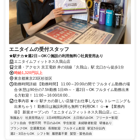
エニタイムの受付スタッフ
★駅チカ★週2日～OK◇施設の利用無料◇社員登用あり
エニタイムフィットネス久我山店
交通・アクセス 京王電鉄 井の頭線「久我山」駅 北口から徒歩1分
時給1,320円以上
東京都東京23区杉並区
勤務時間詳細 【勤務時間】 11:00～20:00の間で フルタイム勤務の場
合 休憩は90分の7.5h勤務 1日4h～・週2日～OK フルタイム勤務出来
る方歓迎！ 11:00～16:00/16:00...
仕事内容 ★-☆ 駅チカの新しい店舗でお仕事しながら トレーニングも
出来ちゃう！ 勤務日は施設利用も無料で利用OK！ ☆-★ 【業務内
容】 新規オープンの 『エニタイムフィットネス久我山店』に...
制服あり
社員登用あり
1日4時間以内OK
土日祝のみOK
フリーター歓迎
シフト自由
学歴不問
平日のみOK
学生歓迎
未経験者歓迎
研修あり
ブランクOK
交通費支給
長期歓迎
フルタイム歓迎
駅近5分以内
週2・3日からOK
シフト制
履歴書不要
髪型・髪色自由