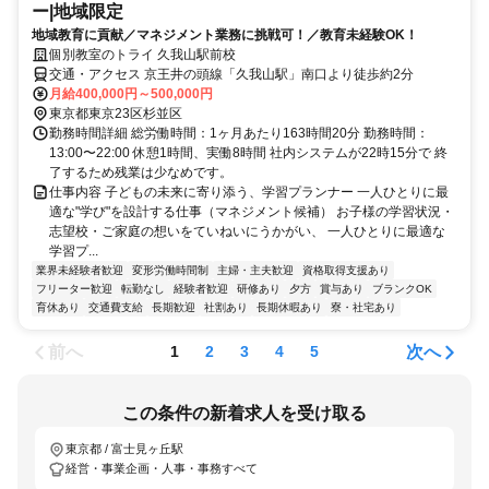
ー|地域限定
地域教育に貢献／マネジメント業務に挑戦可！／教育未経験OK！
個別教室のトライ 久我山駅前校
交通・アクセス 京王井の頭線「久我山駅」南口より徒歩約2分
月給400,000円～500,000円
東京都東京23区杉並区
勤務時間詳細 総労働時間：1ヶ月あたり163時間20分 勤務時間：
13:00〜22:00 休憩1時間、実働8時間 社内システムが22時15分で 終
了するため残業は少なめです。
仕事内容 子どもの未来に寄り添う、学習プランナー 一人ひとりに最
適な"学び"を設計する仕事（マネジメント候補） お子様の学習状況・
志望校・ご家庭の想いをていねいにうかがい、 一人ひとりに最適な
学習プ...
業界未経験者歓迎
変形労働時間制
主婦・主夫歓迎
資格取得支援あり
フリーター歓迎
転勤なし
経験者歓迎
研修あり
夕方
賞与あり
ブランクOK
育休あり
交通費支給
長期歓迎
社割あり
長期休暇あり
寮・社宅あり
前へ
次へ
1
2
3
4
5
この条件の新着求人を受け取る
東京都 / 富士見ヶ丘駅
経営・事業企画・人事・事務すべて