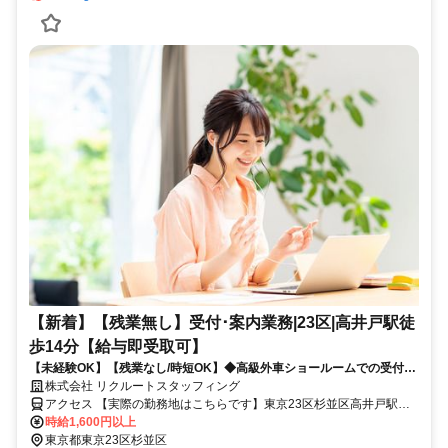
【新着】【残業無し】受付･案内業務|23区|高井戸駅徒
歩14分【給与即受取可】
【未経験OK】【残業なし/時短OK】◆高級外車ショールームでの受付と
かんたん事務◆
株式会社 リクルートスタッフィング
アクセス 【実際の勤務地はこちらです】東京23区杉並区高井戸駅徒
歩14分浜田山駅徒歩12分
時給1,600円以上
東京都東京23区杉並区