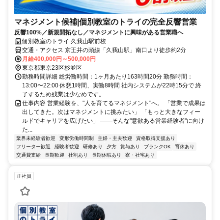
マネジメント候補|個別教室のトライの完全反響営業
反響100%／新規開拓なし／マネジメントに興味がある営業職へ
個別教室のトライ 久我山駅前校
交通・アクセス 京王井の頭線「久我山駅」南口より徒歩約2分
月給400,000円～500,000円
東京都東京23区杉並区
勤務時間詳細 総労働時間：1ヶ月あたり163時間20分 勤務時間：
13:00〜22:00 休憩1時間、実働8時間 社内システムが22時15分で 終
了するため残業は少なめです。
仕事内容 営業経験を、"人を育てるマネジメント"へ。 「営業で成果は
出してきた。次はマネジメントに挑みたい」 「もっと大きなフィー
ルドでキャリアを広げたい」 ――そんな"意欲ある営業経験者"に向け
た...
業界未経験者歓迎
変形労働時間制
主婦・主夫歓迎
資格取得支援あり
フリーター歓迎
経験者歓迎
研修あり
夕方
賞与あり
ブランクOK
育休あり
交通費支給
長期歓迎
社割あり
長期休暇あり
寮・社宅あり
正社員