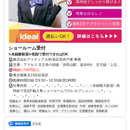
ショールーム受付
✨未経験歓迎✨笑顔で受付できればOK
株式会社アイディアル/杉並区高井戸東:事務
交通・アクセス 京王井の頭線「浜田山駅」徒歩8分、京王線「上北沢
駅」車15分 ★バイク通勤OK ★交通費全額支給
時給1,700円以上
東京都東京23区杉並区
勤務時間詳細 ⏰9:30～18:30(休憩1時間)
仕事内容 ･:･｡＊｡･:･｡＊｡･:･｡＊｡･:･｡＊｡･:･｡＊｡･:･ ✨未経験大歓迎✨高
時給で安定❗ 輸入車ショールームでのレセプション♪ ･:･｡＊｡･:･｡
＊｡･:･｡＊｡･:･｡＊...
制服あり
業界未経験者歓迎
学歴不問
車通勤OK
固定時間制
職場見学可
転勤なし
経験不問
未経験者歓迎
交通費全額支給
午前
経験者歓迎
ネイルOK
残業なし
週払いOK
研修あり
夕方
ブランクOK
交通費支給
長期歓迎
正社員