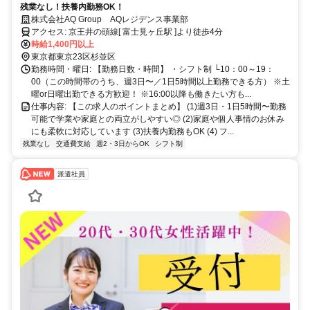
残業なし！扶養内勤務OK！
株式会社AQ Group AQレジデンス事業部
アクセス: 京王井の頭線[ 富士見ヶ丘駅 ]より徒歩4分
時給1,400円以上
東京都東京23区杉並区
勤務時間・曜日: 【勤務日数・時間】 ・シフト制 └10：00～19：
00（この時間帯のうち、週3日〜／1日5時間以上勤務できる方） ※土
曜or日曜出勤できる方歓迎！ ※16:00以降も働きたい方も...
仕事内容: 【この求人のポイントまとめ】 (1)週3日・1日5時間〜勤務
可能で学業や家庭との両立がしやすい◎ (2)家庭や個人事情のお休み
にも柔軟に対応しています (3)扶養内勤務もOK (4) フ...
残業なし
交通費支給
週2・3日からOK
シフト制
派遣社員