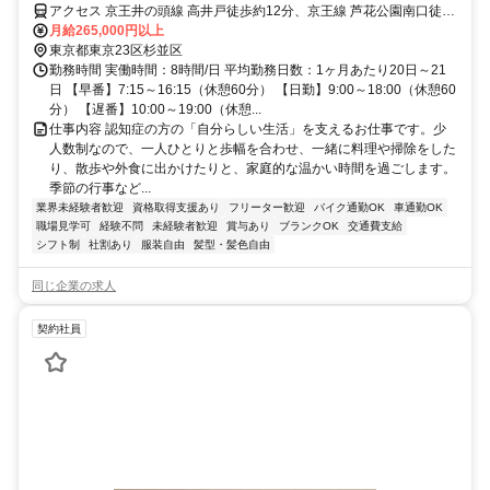
アクセス 京王井の頭線 高井戸徒歩約12分、京王線 芦花公園南口徒歩
約13分、京王井の頭線 富士見ヶ丘南口徒歩約13分 京王井の頭線「高
月給265,000円以上
井戸駅」下車 徒歩12分
東京都東京23区杉並区
勤務時間 実働時間：8時間/日 平均勤務日数：1ヶ月あたり20日～21
日 【早番】7:15～16:15（休憩60分） 【日勤】9:00～18:00（休憩60
分） 【遅番】10:00～19:00（休憩...
仕事内容 認知症の方の「自分らしい生活」を支えるお仕事です。少
人数制なので、一人ひとりと歩幅を合わせ、一緒に料理や掃除をした
り、散歩や外食に出かけたりと、家庭的な温かい時間を過ごします。
季節の行事など...
業界未経験者歓迎
資格取得支援あり
フリーター歓迎
バイク通勤OK
車通勤OK
職場見学可
経験不問
未経験者歓迎
賞与あり
ブランクOK
交通費支給
シフト制
社割あり
服装自由
髪型・髪色自由
同じ企業の求人
契約社員