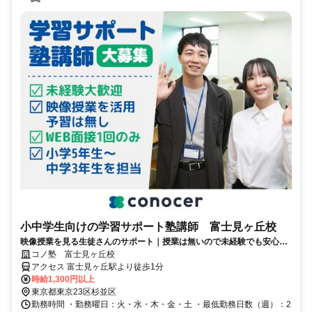
小中学生向けの学習サポート塾講師 富士見ヶ丘校
映像授業を見る生徒さんのサポート｜授業は無いので未経験でも安心｜
WEB面接/1回｜週2日～OK｜履歴書不要｜応募後はフォームに1分で回
コノ塾 富士見ヶ丘校
答｜1分単位で給与支給｜WワークOK｜私服勤務｜有給休暇あり｜定時
アクセス 富士見ヶ丘駅より徒歩1分
退社
時給1,300円以上
東京都東京23区杉並区
勤務時間 ・勤務曜日：火・水・木・金・土 ・最低勤務日数（週）：2