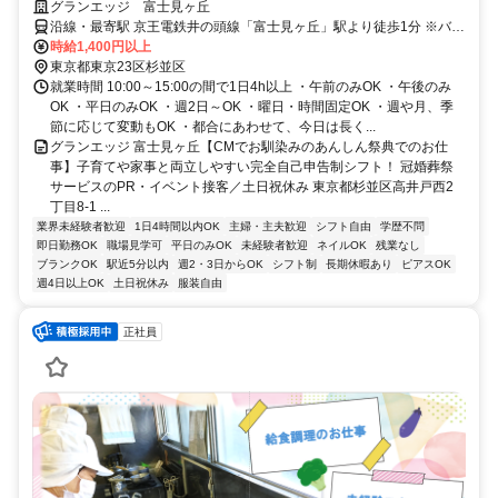
100％OK】家庭優先が当たり前の環境なので無理なく家庭と両立できま
グランエッジ 富士見ヶ丘
す◎急な休みや早退・遅刻などの対応も可能◎9月スタートメンバー募
沿線・最寄駅 京王電鉄井の頭線「富士見ヶ丘」駅より徒歩1分 ※バイ
集！
ク・自転車通勤OK
時給1,400円以上
東京都東京23区杉並区
就業時間 10:00～15:00の間で1日4h以上 ・午前のみOK ・午後のみ
OK ・平日のみOK ・週2日～OK ・曜日・時間固定OK ・週や月、季
節に応じて変動もOK ・都合にあわせて、今日は長く...
グランエッジ 富士見ヶ丘【CMでお馴染みのあんしん祭典でのお仕
事】子育てや家事と両立しやすい完全自己申告制シフト！ 冠婚葬祭
サービスのPR・イベント接客／土日祝休み 東京都杉並区高井戸西2
丁目8-1 ...
業界未経験者歓迎
1日4時間以内OK
主婦・主夫歓迎
シフト自由
学歴不問
即日勤務OK
職場見学可
平日のみOK
未経験者歓迎
ネイルOK
残業なし
ブランクOK
駅近5分以内
週2・3日からOK
シフト制
長期休暇あり
ピアスOK
週4日以上OK
土日祝休み
服装自由
正社員