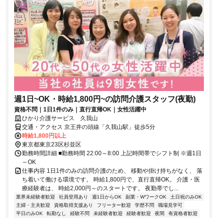
週1日~OK・時給1,800円~の訪問介護スタッフ(夜勤)
資格不問｜1日1件のみ｜直行直帰OK｜女性活躍中
ひかり介護サービス 久我山
交通・アクセス 京王井の頭線「久我山駅」徒歩5分
時給1,800円以上
東京都東京23区杉並区
勤務時間詳細 ■勤務時間 22:00～8:00 上記時間帯でシフト制 ※週1日
～OK
仕事内容 1日1件のみの訪問介護のため、 移動や掛け持ちがなく、 落
ち着いて働ける環境です。 時給1,800円で、直行直帰OK。 介護・医
療経験者は、 時給2,000円～のスタートです。 夜勤帯でし...
業界未経験者歓迎
社員登用あり
週1日からOK
副業・WワークOK
土日祝のみOK
主婦・主夫歓迎
資格取得支援あり
フリーター歓迎
学歴不問
職場見学可
平日のみOK
転勤なし
経験不問
未経験者歓迎
経験者歓迎
夜間
有資格者歓迎