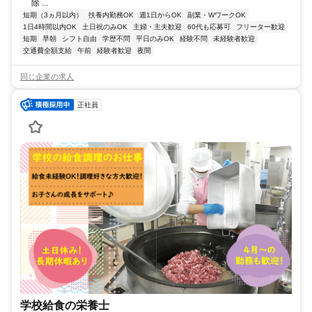
除 ...
短期（3ヵ月以内）
扶養内勤務OK
週1日からOK
副業・WワークOK
1日4時間以内OK
土日祝のみOK
主婦・主夫歓迎
60代も応募可
フリーター歓迎
短期
早朝
シフト自由
学歴不問
平日のみOK
経験不問
未経験者歓迎
交通費全額支給
午前
経験者歓迎
夜間
同じ企業の求人
正社員
学校給食の栄養士