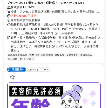
ブランクOK！お持ちの資格・経験眠ってませんか？/11211
株式会社 HITOWA
交通・アクセス 京王電鉄京王井の頭線 富士見ケ丘 京王井の頭線「富
士見ヶ丘駅」/徒歩4分
月給220,000円以上
東京都東京23区杉並区
勤務時間詳細 実働時間：1日あたり8時間 平均勤務日数：1ヶ月あた
り20日 7:00～15:00 1日8時間 ・休日・休暇 土日祝お休み、年間休日
120日以上 有給休暇：法令+年7日(例：入社半年...
仕事内容 ＜勤務地＞ 久我山小学校：東京都杉並区久我山 学校給食で
の調理業務 ・基本的な仕事内容 下ごしらえから調理、味付け、盛り
付け、洗浄など、調理業務全般を行っていただきます。 お客様の健
康を...
資格取得支援あり
学歴不問
固定時間制
研修あり
交通費支給
土日祝休み
服装自由
寮・社宅あり
アルバイト・パート