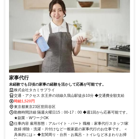
家事代行
未経験でも日頃の家事の経験を活かして応募が可能です。
株式会社タカミサプライ
交通・アクセス 京王井の頭線久我山駅徒歩10分 ◆交通費全額支給
時給1,520円
東京都東京23区世田谷区
勤務時間詳細 隔週火曜日15：00-17：00 ◆週1回から応募可能です。
★副業・WワークOK
仕事内容 雇用形態：アルバイト・パート 職種：家事代行スタッフ/家
政婦 掃除・洗濯・片付けなど一般家庭の家事代行のお仕事です。 ＜
具体的には＞ ◆玄関周り・台所・お風呂・トイレなど水まわりお掃