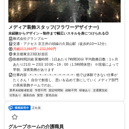
メディア装飾スタッフ(フラワーデザイナー)
未経験からデザイン～制作まで幅広いスキルを身につけられる◎
株式会社グランブルー
交通・アクセス 京王井の頭線の久我山駅（徒歩約10〜12分）
月給213,066円～232,000円
東京都東京23区杉並区
勤務時間詳細 実働時間：1日あたり7時間30分 平均勤務日数：1ヶ月
あたり21日 〜 23日 10:00～19：00（1.5時間休憩） ※現場によって
早朝、深夜勤務があります
仕事内容 -:+:-:+:-:+:-:+:-:+:-:+:-:+:-+:-+:-+:- 他では体験できない仕事が
たくさん！ 自分で創造し、思いを込めて形にしていく メディア部門
の美術装飾チームでのお...
業界未経験者歓迎
学歴不問
固定時間制
経験不問
研修あり
交通費支給
社割あり
服装自由
髪型・髪色自由
正社員
グループホームの介護職員