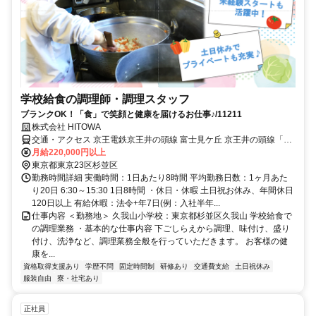
学校給食の調理師・調理スタッフ
ブランクOK！「食」で笑顔と健康を届けるお仕事♪/11211
株式会社 HITOWA
交通・アクセス 京王電鉄京王井の頭線 富士見ケ丘 京王井の頭線「富
士見ヶ丘駅」/徒歩4分
月給220,000円以上
東京都東京23区杉並区
勤務時間詳細 実働時間：1日あたり8時間 平均勤務日数：1ヶ月あた
り20日 6:30～15:30 1日8時間 ・休日・休暇 土日祝お休み、年間休日
120日以上 有給休暇：法令+年7日(例：入社半年...
仕事内容 ＜勤務地＞ 久我山小学校：東京都杉並区久我山 学校給食で
の調理業務 ・基本的な仕事内容 下ごしらえから調理、味付け、盛り
付け、洗浄など、調理業務全般を行っていただきます。 お客様の健
康を...
資格取得支援あり
学歴不問
固定時間制
研修あり
交通費支給
土日祝休み
服装自由
寮・社宅あり
正社員