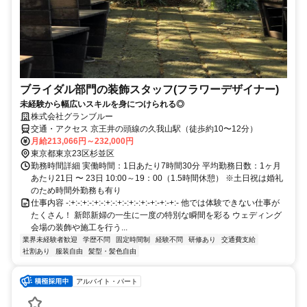
ブライダル部門の装飾スタッフ(フラワーデザイナー)
未経験から幅広いスキルを身につけられる◎
株式会社グランブルー
交通・アクセス 京王井の頭線の久我山駅（徒歩約10〜12分）
月給213,066円～232,000円
東京都東京23区杉並区
勤務時間詳細 実働時間：1日あたり7時間30分 平均勤務日数：1ヶ月
あたり21日 〜 23日 10:00～19：00（1.5時間休憩） ※土日祝は婚礼
のため時間外勤務も有り
仕事内容 -:+:-:+:-:+:-:+:-:+:-:+:-:+:-+:-+:-+:- 他では体験できない仕事が
たくさん！ 新郎新婦の一生に一度の特別な瞬間を彩る ウェディング
会場の装飾や施工を行う...
業界未経験者歓迎
学歴不問
固定時間制
経験不問
研修あり
交通費支給
社割あり
服装自由
髪型・髪色自由
アルバイト・パート