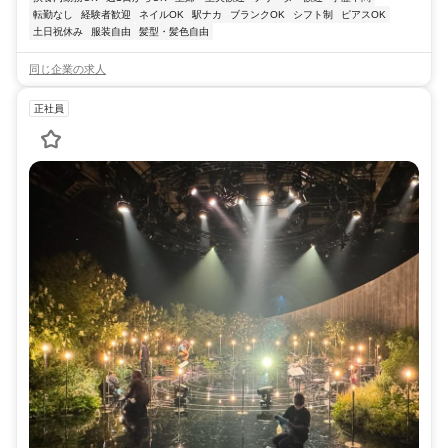
転勤なし
経験者歓迎
ネイルOK
駅ナカ
ブランクOK
シフト制
ピアスOK
土日祝休み
服装自由
髪型・髪色自由
同じ企業の求人
正社員