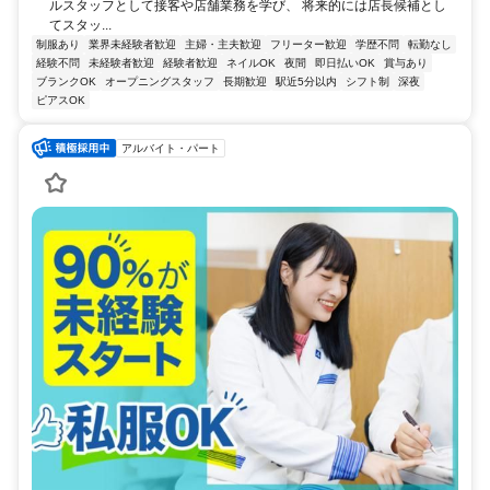
ルスタッフとして接客や店舗業務を学び、 将来的には店長候補とし
てスタッ...
制服あり
業界未経験者歓迎
主婦・主夫歓迎
フリーター歓迎
学歴不問
転勤なし
経験不問
未経験者歓迎
経験者歓迎
ネイルOK
夜間
即日払いOK
賞与あり
ブランクOK
オープニングスタッフ
長期歓迎
駅近5分以内
シフト制
深夜
ピアスOK
アルバイト・パート