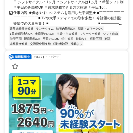
日 シフトサイクル：1ヶ月 ＊シフトサイクルは1ヵ月 ＊希望シフト制
＊平日のみ勤務OK ＊週末勤務できる方大歓迎 ＊平日/16:...
仕事内容 ★働きやすいシステムを活用した学習塾★ ■￣￣￣￣￣￣￣
￣￣￣￣￣￣￣■ TVや大手メディアでの取材多数！ 今話題の個別指
導塾での大量募集！ ■＿＿＿＿＿＿＿＿＿＿＿＿＿＿■ ―――――...
業界未経験者歓迎
ランチタイム
扶養内勤務OK
副業・WワークOK
1日4時間以内OK
土日祝のみOK
主婦・主夫歓迎
フリーター歓迎
シフト自由
学歴不問
即日勤務OK
平日のみOK
学生歓迎
転勤なし
経験不問
英語
未経験者歓迎
交通費全額支給
経験者歓迎
残業なし
アルバイト・パート