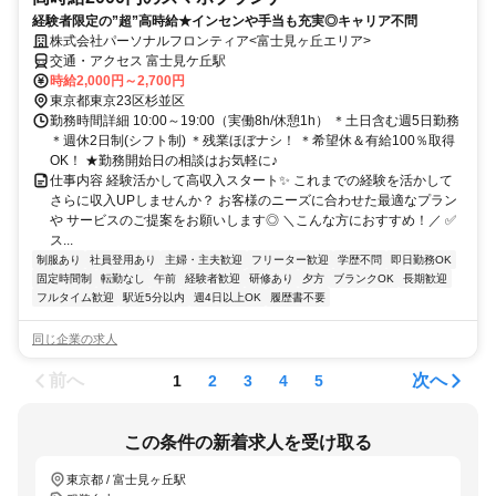
経験者限定の”超”高時給★インセンや手当も充実◎キャリア不問
株式会社パーソナルフロンティア<富士見ヶ丘エリア>
交通・アクセス 富士見ケ丘駅
時給2,000円～2,700円
東京都東京23区杉並区
勤務時間詳細 10:00～19:00（実働8h/休憩1h） ＊土日含む週5日勤務
＊週休2日制(シフト制) ＊残業ほぼナシ！ ＊希望休＆有給100％取得
OK！ ★勤務開始日の相談はお気軽に♪
仕事内容 経験活かして高収入スタート✨ これまでの経験を活かして
さらに収入UPしませんか？ お客様のニーズに合わせた最適なプラン
や サービスのご提案をお願いします◎ ＼こんな方におすすめ！／ ✅
ス...
制服あり
社員登用あり
主婦・主夫歓迎
フリーター歓迎
学歴不問
即日勤務OK
固定時間制
転勤なし
午前
経験者歓迎
研修あり
夕方
ブランクOK
長期歓迎
フルタイム歓迎
駅近5分以内
週4日以上OK
履歴書不要
同じ企業の求人
前へ
次へ
1
2
3
4
5
この条件の新着求人を受け取る
東京都 / 富士見ヶ丘駅