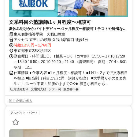
文系科目の塾講師/1ヶ月程度〜相談可
夏休み明けからバイトデビュー♪1ヶ月程度〜相談可！テストや帰省など
も調整可能！
東京個別指導学院 久我山教室
アクセス 京王井の頭線 久我山駅南口 徒歩1分
時給1,250円～1,760円
東京都東京23区杉並区
勤務曜日・時間 週1日、1授業～OK 〈コマ割〉 15:50～17:10 17:20
～18:40 18:50～20:10 20:20～21:40 〈講習期間〉 夏期：7/14～8/31
冬期：12...
仕事情報 ● 仕事内容 ■1ヵ月程度～相談可！ ■1対1～2までで文系科目
を担当 ■担当制（科目ごとに同一講師が担当） ■大学帰りそのまま先
生に！ スーツ不要！私服のままでOK★ 得意な科目から...
社員登用あり
交通費支給
シフト制
履歴書不要
同じ企業の求人
アルバイト・パート