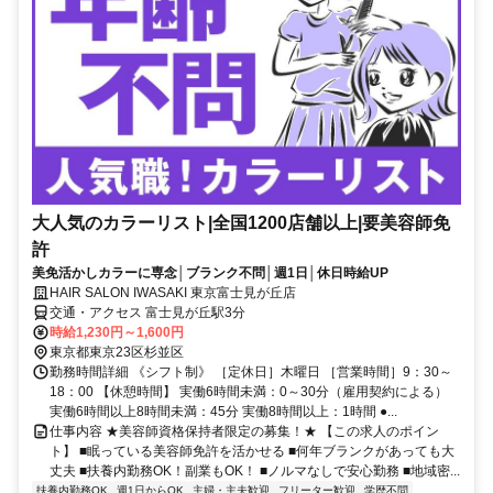
大人気のカラーリスト|全国1200店舗以上|要美容師免
許
美免活かしカラーに専念│ブランク不問│週1日│休日時給UP
HAIR SALON IWASAKI 東京富士見が丘店
交通・アクセス 富士見が丘駅3分
時給1,230円～1,600円
東京都東京23区杉並区
勤務時間詳細 《シフト制》 ［定休日］木曜日 ［営業時間］9：30～
18：00 【休憩時間】 実働6時間未満：0～30分（雇用契約による）
実働6時間以上8時間未満：45分 実働8時間以上：1時間 ●...
仕事内容 ★美容師資格保持者限定の募集！★ 【この求人のポイン
ト】 ■眠っている美容師免許を活かせる ■何年ブランクがあっても大
丈夫 ■扶養内勤務OK！副業もOK！ ■ノルマなしで安心勤務 ■地域密...
扶養内勤務OK
週1日からOK
主婦・主夫歓迎
フリーター歓迎
学歴不問