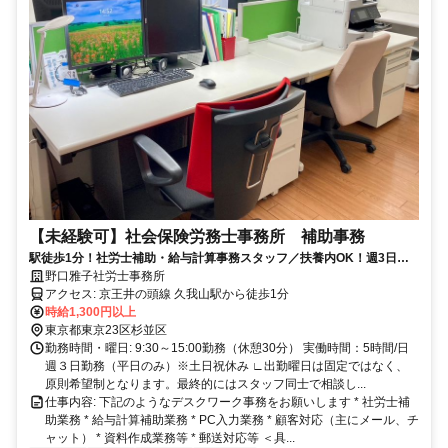
【未経験可】社会保険労務士事務所 補助事務
駅徒歩1分！社労士補助・給与計算事務スタッフ／扶養内OK！週3日／1
日5時間勤務／未経験OK！
野口雅子社労士事務所
アクセス: 京王井の頭線 久我山駅から徒歩1分
時給1,300円以上
東京都東京23区杉並区
勤務時間・曜日: 9:30～15:00勤務（休憩30分） 実働時間：5時間/日
週３日勤務（平日のみ）※土日祝休み ∟出勤曜日は固定ではなく、
原則希望制となります。最終的にはスタッフ同士で相談し...
仕事内容: 下記のようなデスクワーク事務をお願いします * 社労士補
助業務 * 給与計算補助業務 * PC入力業務 * 顧客対応（主にメール、チ
ャット） * 資料作成業務等 * 郵送対応等 ＜具...