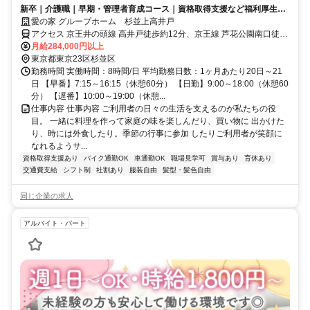
新卒｜介護職｜早期・管理者育成コース｜資格取得支援など福利厚生充
実◎
愛の家 グループホーム 杉並上高井戸
アクセス 京王井の頭線 高井戸徒歩約12分、京王線 芦花公園南口徒歩
約13分、京王井の頭線 富士見ヶ丘南口徒歩約13分 京王井の頭線「高
月給284,000円以上
井戸駅」下車 徒歩12分
東京都東京23区杉並区
勤務時間 実働時間：8時間/日 平均勤務日数：1ヶ月あたり20日～21
日 【早番】7:15～16:15（休憩60分） 【日勤】9:00～18:00（休憩60
分） 【遅番】10:00～19:00（休憩...
仕事内容 仕事内容 ご利用者の日々の生活を支えるのが私たちの役
目。 一緒に料理を作って家庭の味を楽しんだり、買い物に 出かけた
り、時には外食したり。季節の行事に参加 したりご利用者が笑顔に
なれるようサ...
資格取得支援あり
バイク通勤OK
車通勤OK
職場見学可
賞与あり
育休あり
交通費支給
シフト制
社割あり
服装自由
髪型・髪色自由
同じ企業の求人
アルバイト・パート