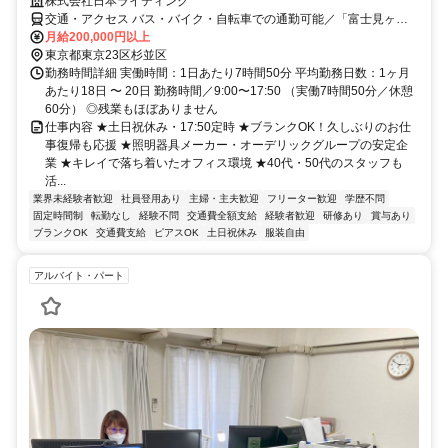
株式会社日本ライティング
交通・アクセス バス・バイク・自転車での通勤可能／「富士見ヶ丘
駅」「高井戸駅」より徒歩12分
月給200,000円以上
東京都東京23区杉並区
勤務時間詳細 実働時間：1日あたり7時間50分 平均勤務日数：1ヶ月
あたり18日 〜 20日 勤務時間／9:00〜17:50 （実働7時間50分／休憩
60分） ◎残業もほぼありません
仕事内容 ★土日祝休み・17:50定時 ★ブランクOK！久しぶりのお仕
事復帰も応援 ★照明器具メーカー・オーデリックグループの安定企
業 ★キレイで落ち着いたオフィス環境 ★40代・50代のスタッフも
活...
業界未経験者歓迎
社員登用あり
主婦・主夫歓迎
フリーター歓迎
学歴不問
固定時間制
転勤なし
経験不問
交通費全額支給
経験者歓迎
研修あり
賞与あり
ブランクOK
交通費支給
ピアスOK
土日祝休み
服装自由
アルバイト・パート