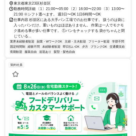
東京都東京23区杉並区
勤務時間詳細 〔1〕21:00〜05:00 〔2〕16:00〜22:00 〔3〕13:00〜
21:00 ※シフト選べます。 週3日〜OK 1日6時間〜OK
仕事内容 杉並区にある大手パン工場でのお仕事です。 扱うのは袋に
入ったパンだけ。重いものはほぼありません。 作業は一人でモクモ
ク進める事が多い仕事です。 ①パンをチェックする 袋がちゃんと閉
じている...
業界未経験者歓迎
副業・WワークOK
主婦・主夫歓迎
フリーター歓迎
学歴不問
固定時間制
経験不問
未経験者歓迎
即日払いOK
夕方
ブランクOK
交通費支給
長期歓迎
服装自由
送迎あり
髪型・髪色自由
契約社員