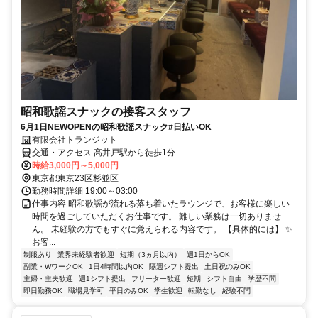
昭和歌謡スナックの接客スタッフ
6月1日NEWOPENの昭和歌謡スナック#日払いOK
有限会社トランジット
交通・アクセス 高井戸駅から徒歩1分
時給3,000円～5,000円
東京都東京23区杉並区
勤務時間詳細 19:00～03:00
仕事内容 昭和歌謡が流れる落ち着いたラウンジで、お客様に楽しい
時間を過ごしていただくお仕事です。 難しい業務は一切ありませ
ん。 未経験の方でもすぐに覚えられる内容です。 【具体的には】 ✨
お客...
制服あり
業界未経験者歓迎
短期（3ヵ月以内）
週1日からOK
副業・WワークOK
1日4時間以内OK
隔週シフト提出
土日祝のみOK
主婦・主夫歓迎
週1シフト提出
フリーター歓迎
短期
シフト自由
学歴不問
即日勤務OK
職場見学可
平日のみOK
学生歓迎
転勤なし
経験不問