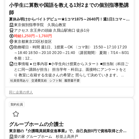
小学生に算数や国語を教える1対2までの個別指導塾講
師
夏休み明けからバイトデビュー★1コマ1875～2640円！週1日1コマ～私
服でok◎
東京個別指導学院 久我山教室
アクセス 京王井の頭線 久我山駅南口 徒歩1分
時給1,250円～1,760円
東京都東京23区杉並区
勤務曜日・時間 週1日、1授業～OK 〈コマ割〉 15:50～17:10 17:20
～18:40 18:50～20:10 20:20～21:40 〈講習期間〉 夏期：7/14～8/31
冬期：12...
仕事情報 ● 仕事内容 ■小学生向け授業からスタート ■担当制（科目ご
とに同一講師が担当） 担当学年・科目は、面接時にアンケートをと
り 教室に在籍する生徒さんの希望と 照らして決めていきます。 ...
社員登用あり
交通費支給
シフト制
履歴書不要
同じ企業の求人
契約社員
グループホームの介護士
東京都の『介護職員就業促進事業』で、自己負担0円で資格取得と介護
の仕事をスタートしよう
愛の家 グループホーム 杉並上高井戸