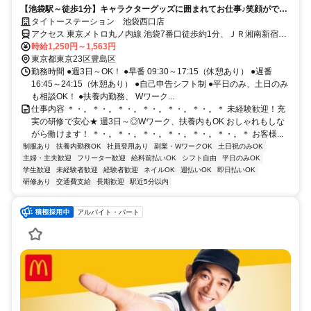
【池袋駅～徒歩1分】キャラクターグッズに囲まれてお仕事♪笑顔ができ
ればOK★＜日払いOK＞
タイトーステーション 池袋西口店
アクセス 東京メトロ丸ノ内線 池袋7番口徒歩約1分、ＪＲ湘南新宿ラ
イン 池袋7番口徒歩約1分、東京メトロ副都心線 池袋7番口徒歩約1分
時給1,250円～1,563円
東京都東京23区豊島区
勤務時間 ●週3日～OK！ ●早番 09:30～17:15（休憩あり） ●遅番
16:45～24:15（休憩あり） ●自己申告シフト制 ●平日のみ、土日のみ
も相談OK！ ●扶養内勤務、 Wワーク...
仕事内容 ＊・。＊・。＊・。＊・。＊・。＊・。＊ 未経験歓迎！充
実の研修で安心★ 週3日～◎Wワーク、扶養内もOK おしゃれもしな
がら働けます！ ＊・。＊・。＊・。＊・。＊・。＊・。＊ お客様...
制服あり
扶養内勤務OK
社員登用あり
副業・WワークOK
土日祝のみOK
主婦・主夫歓迎
フリーター歓迎
給料前払いOK
シフト自由
平日のみOK
学生歓迎
未経験者歓迎
経験者歓迎
ネイルOK
週払いOK
即日払いOK
研修あり
交通費支給
長期歓迎
駅近5分以内
アルバイト・パート