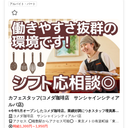
アルバイト・パート
カフェスタッフ(コメダ珈琲店 サンシャインシティア
ルパ店)
⭐今年5月オープンしたコメダ珈琲店。業績好調につきスタッフ増員募
集！⭐6:00～23:30の全時間帯で募集中！⭕手当込みで最大時給1950円
コメダ珈琲店 サンシャインシティアルパ店
⭕土日祝は時給100円UP⭕交通費全額支給⭕店内メニュー半額
アクセス: ⭕複数駅からアクセス可能⭕ ・東京メトロ有楽町線「東池
袋駅」より徒歩3分 ・ＪＲ、西武池袋線、東武東上線、東京メトロ
時給1,300円～1,950円