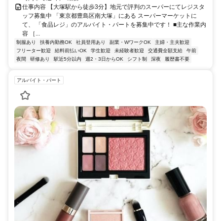
仕事内容 【大塚駅から徒歩3分】地元で評判のスーパーにてレジスタ
ッフ募集中 「東京都豊島区南大塚」にある スーパーマーケットに
て、 「食品レジ」のアルバイト・パートを募集中です！ ■主な作業内
容 ［...
制服あり
扶養内勤務OK
社員登用あり
副業・WワークOK
主婦・主夫歓迎
フリーター歓迎
給料前払いOK
学生歓迎
未経験者歓迎
交通費全額支給
午前
夜間
研修あり
駅近5分以内
週2・3日からOK
シフト制
深夜
履歴書不要
アルバイト・パート