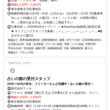
【1040200】
交通・アクセス JR「池袋駅」構内！
時給1,230円～1,661円
東京都東京23区豊島区
勤務時間詳細 (1)6:00～9:00（土日のみ） (2)18:00～23:30【労働基準
法により18歳以上】 ※週2日～ＯＫ！（シフト制） ※時間や曜日
等、ご都合のある方は、お気軽にご相談下さい
仕事内容 ＼ 2026年9月オープン！ ／ ★NewDays池袋西口駅前広場
★ オープニングスタッフ大募集♪ .:｡＋.:｡.:｡＋.:｡.:｡＋.:｡.:｡＋..:｡＋.:｡ ■働
きやすさ◎週2日...
制服あり
業界未経験者歓迎
扶養内勤務OK
副業・WワークOK
1日4時間以内OK
土日祝のみOK
主婦・主夫歓迎
フリーター歓迎
早朝
シフト自由
学歴不問
平日のみOK
学生歓迎
経験不問
未経験者歓迎
午前
経験者歓迎
駅ナカ
研修あり
ブランクOK
アルバイト・パート
占いの館の受付スタッフ
20代〜30代の学生、フリーターさんが活躍中！占いの館の受付！
株式会社ウィル
アクセス: 池袋駅【東口】又は【35番出口】から徒歩3分。 サンシャ
イン60通り沿いのユニクロ前です！
時給1,250円～1,500円
東京都東京23区豊島区
勤務時間・曜日: 11:00〜21:00 (労働時間8時間/休憩1時間) ※シフト