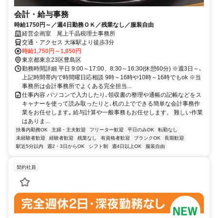
会計・給与事務
時給1750円～／週4日勤務ＯＫ／残業なし／服装自由
経営企画室 尾上千晶税理士事務所
交通・アクセス 大塚駅より徒歩3分
時給1,750円～1,850円
東京都東京23区豊島区
勤務時間詳細 平日 9:00～17:00、8:30～16:30(休憩60分) ※週3日～､
上記時間帯内で時間曜日応相談 9時～16時や10時～16時でもok ※当
事務所は会計事務所でよくある完全担当...
仕事内容 パソコンで入力したり､領収書の整理や通帳の記帳などをス
キャナーを使って読み取ったりと､机の上でできる簡単な会計事務作
業をお任せします｡ 給与計算や一般事務もお任せします。 難しい作業
はありま...
扶養内勤務OK
主婦・主夫歓迎
フリーター歓迎
平日のみOK
転勤なし
未経験者歓迎
経験者歓迎
残業なし
有資格者歓迎
ブランクOK
長期歓迎
駅近5分以内
週2・3日からOK
シフト制
週4日以上OK
服装自由
契約社員