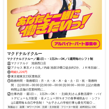
マクドナルドクルー
マクドナルドクルー／週1日～・1日2h～OK／1週間毎のシフト制
マクドナルド 池袋西口店
アクセス 東京メトロ丸ノ内線 池袋19番口徒歩約2分、ＪＲ埼京線/Ｊ
Ｒ川越線 池袋19番口徒歩約2分、ＪＲ山手線 池袋19番口徒歩約2分
時給1,226円
池袋 [東武東上線] 池袋 [東京メトロ副都心線] 池袋 [東京メトロ丸ノ内
東京都東京23区豊島区
線] 池袋 [JR山手線] 池袋 [JR埼京線]
勤務時間 ・勤務曜日：月・火・水・木・金・土・日・祝 ・勤務時
間： [1] 00:00～00:00 [2] 00:00～00:00 [3] 00:00～00:00 上記の勤務
時間は店舗の営業時間に...
仕事内容 ・週1日～、1日2h～OK！ ・主婦(夫)さん多数活躍中 ・バイ
トデビューも大歓迎 ・全メニュー30％オフの食事補助あり ・シフト
は1週間毎＆自己申告制！ ┗お子さんの学校行事も優先可能◎ ...
制服あり
副業・WワークOK
主婦・主夫歓迎
フリーター歓迎
給料前払いOK