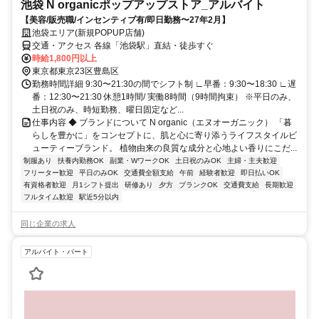
池袋 N organicポップアップストア_アルバイト
【美容/販売職/インセンティブ有/即日勤務〜27年2月】
池袋エリア(新規POPUP店舗)
交通・アクセス 各線「池袋駅」直結・徒歩すぐ
時給1,800円以上
東京都東京23区豊島区
勤務時間詳細 9:30〜21:30の間でシフト制 ∟早番：9:30〜18:30 ∟遅
番：12:30〜21:30 休憩1時間/ 実働8時間（9時間拘束） ※平日のみ、
土日祝のみ、時短勤務、曜日固定など...
仕事内容 ◆ ブランドについて N organic（エヌオーガニック） 「暮
らしを豊かに」をコンセプトに、肌と⼼に寄り添うライフスタイルビ
ューティーブランド。 植物由来の良質な成分と⼼地よい⾹りにこだ...
制服あり
扶養内勤務OK
副業・WワークOK
土日祝のみOK
主婦・主夫歓迎
フリーター歓迎
平日のみOK
交通費全額支給
午前
経験者歓迎
即日払いOK
有資格者歓迎
月1シフト提出
研修あり
夕方
ブランクOK
交通費支給
長期歓迎
フルタイム歓迎
駅近5分以内
同じ企業の求人
アルバイト・パート