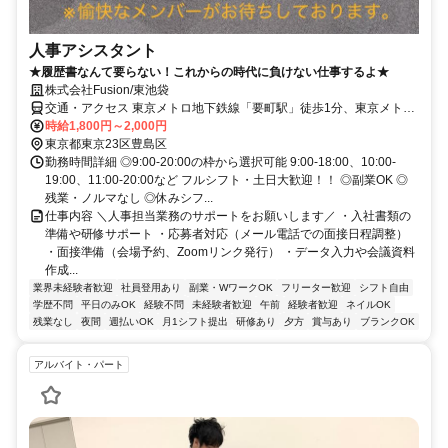
人事アシスタント
★履歴書なんて要らない！これからの時代に負けない仕事するよ★
株式会社Fusion/東池袋
交通・アクセス 東京メトロ地下鉄線「要町駅」徒歩1分、東京メトロ
地下鉄線「東池袋駅」徒歩8分、JR線「池袋駅」徒歩9分
時給1,800円～2,000円
東京都東京23区豊島区
勤務時間詳細 ◎9:00-20:00の枠から選択可能 9:00-18:00、10:00-
19:00、11:00-20:00など フルシフト・土日大歓迎！！ ◎副業OK ◎
残業・ノルマなし ◎休みシフ...
仕事内容 ＼人事担当業務のサポートをお願いします／ ・入社書類の
準備や研修サポート ・応募者対応（メール電話での面接日程調整）
・面接準備（会場予約、Zoomリンク発行） ・データ入力や会議資料
作成...
業界未経験者歓迎
社員登用あり
副業・WワークOK
フリーター歓迎
シフト自由
学歴不問
平日のみOK
経験不問
未経験者歓迎
午前
経験者歓迎
ネイルOK
残業なし
夜間
週払いOK
月1シフト提出
研修あり
夕方
賞与あり
ブランクOK
アルバイト・パート