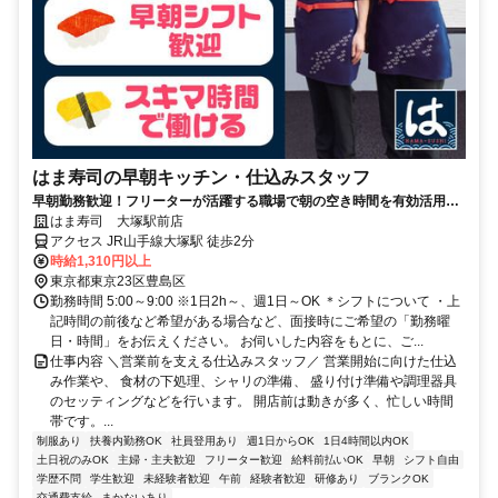
はま寿司の早朝キッチン・仕込みスタッフ
早朝勤務歓迎！フリーターが活躍する職場で朝の空き時間を有効活用し
て働きませんか？
はま寿司 大塚駅前店
アクセス JR山手線大塚駅 徒歩2分
時給1,310円以上
東京都東京23区豊島区
勤務時間 5:00～9:00 ※1日2h～、週1日～OK ＊シフトについて ・上
記時間の前後など希望がある場合など、面接時にご希望の「勤務曜
日・時間」をお伝えください。 お伺いした内容をもとに、ご...
仕事内容 ＼営業前を支える仕込みスタッフ／ 営業開始に向けた仕込
み作業や、 食材の下処理、シャリの準備、 盛り付け準備や調理器具
のセッティングなどを行います。 開店前は動きが多く、忙しい時間
帯です。...
制服あり
扶養内勤務OK
社員登用あり
週1日からOK
1日4時間以内OK
土日祝のみOK
主婦・主夫歓迎
フリーター歓迎
給料前払いOK
早朝
シフト自由
学歴不問
学生歓迎
未経験者歓迎
午前
経験者歓迎
研修あり
ブランクOK
交通費支給
まかないあり