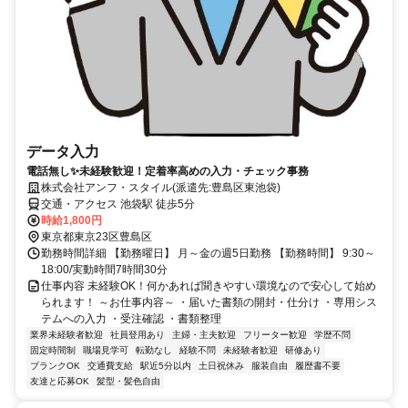
データ入力
電話無し✨未経験歓迎！定着率高めの入力・チェック事務
株式会社アンフ・スタイル(派遣先:豊島区東池袋)
交通・アクセス 池袋駅 徒歩5分
時給1,800円
東京都東京23区豊島区
勤務時間詳細 【勤務曜日】 月～金の週5日勤務 【勤務時間】 9:30～
18:00/実動時間7時間30分
仕事内容 未経験OK！何かあれば聞きやすい環境なので安心して始め
られます！ ～お仕事内容～ ・届いた書類の開封・仕分け ・専用シス
テムへの入力 ・受注確認 ・書類整理
業界未経験者歓迎
社員登用あり
主婦・主夫歓迎
フリーター歓迎
学歴不問
固定時間制
職場見学可
転勤なし
経験不問
未経験者歓迎
研修あり
ブランクOK
交通費支給
駅近5分以内
土日祝休み
服装自由
履歴書不要
友達と応募OK
髪型・髪色自由