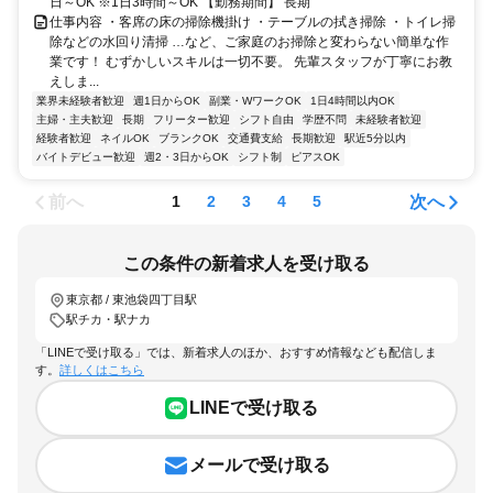
日～OK ※1日3時間～OK 【勤務期間】 長期
仕事内容 ・客席の床の掃除機掛け ・テーブルの拭き掃除 ・トイレ掃
除などの水回り清掃 …など、ご家庭のお掃除と変わらない簡単な作
業です！ むずかしいスキルは一切不要。 先輩スタッフが丁寧にお教
えしま...
業界未経験者歓迎
週1日からOK
副業・WワークOK
1日4時間以内OK
主婦・主夫歓迎
長期
フリーター歓迎
シフト自由
学歴不問
未経験者歓迎
経験者歓迎
ネイルOK
ブランクOK
交通費支給
長期歓迎
駅近5分以内
バイトデビュー歓迎
週2・3日からOK
シフト制
ピアスOK
前へ
次へ
1
2
3
4
5
この条件の新着求人を受け取る
東京都 / 東池袋四丁目駅
駅チカ・駅ナカ
「LINEで受け取る」では、新着求人のほか、おすすめ情報なども配信しま
す。
詳しくはこちら
LINEで受け取る
メールで受け取る