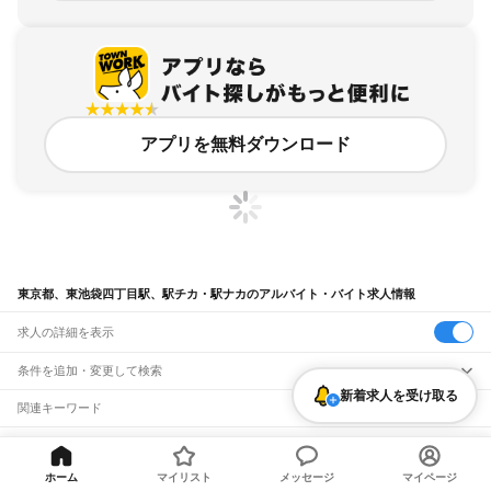
アプリを無料ダウンロード
東京都、東池袋四丁目駅、駅チカ・駅ナカのアルバイト・バイト求人情報
求人の詳細を表示
条件を追加・変更して検索
新着求人を受け取る
市区町村を追加・変更
関連キーワード
完全在宅ワーク 全国
シール貼り 在宅
現在地周辺
ガチャガチャ
犬カフェ
東京都
駅を追加・変更
バイトTOP
東京都
東京23区
豊島区
東池袋四丁目駅
駅チカ・
東京都
すべて
駅ナカのアルバイト・バイト・求人
東京23区
すべて
ホーム
マイリスト
メッセージ
マイページ
職種を追加・変更
JR東海道本線(東京～熱海)