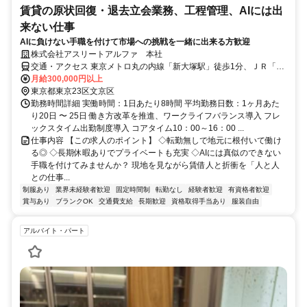
賃貸の原状回復・退去立会業務、工程管理、AIには出
来ない仕事
AIに負けない手職を付けて市場への挑戦を一緒に出来る方歓迎
株式会社アスリートアルファ 本社
交通・アクセス 東京メトロ丸の内線「新大塚駅」徒歩1分、ＪＲ「大
塚駅」徒歩9分
月給300,000円以上
東京都東京23区文京区
勤務時間詳細 実働時間：1日あたり8時間 平均勤務日数：1ヶ月あた
り20日 〜 25日 働き方改革を推進、ワークライフバランス導入 フレ
ックスタイム出勤制度導入 コアタイム10：00～16：00 ...
仕事内容 【この求人のポイント】 ◇転勤無しで地元に根付いて働け
る◎ ◇長期休暇ありでプライベートも充実 ◇AIには真似のできない
手職を付けてみませんか？ 現地を見ながら賃借人と折衝を「人と人
との仕事...
制服あり
業界未経験者歓迎
固定時間制
転勤なし
経験者歓迎
有資格者歓迎
賞与あり
ブランクOK
交通費支給
長期歓迎
資格取得手当あり
服装自由
アルバイト・パート