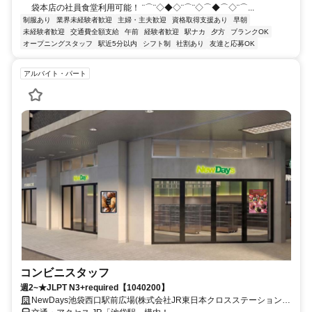
袋本店の社員食堂利用可能！ ¨⌒¨◇◆◇¨⌒¨◇⌒◆⌒◇¨⌒...
制服あり
業界未経験者歓迎
主婦・主夫歓迎
資格取得支援あり
早朝
未経験者歓迎
交通費全額支給
午前
経験者歓迎
駅ナカ
夕方
ブランクOK
オープニングスタッフ
駅近5分以内
シフト制
社割あり
友達と応募OK
アルバイト・パート
コンビニスタッフ
週2~★JLPT N3+required【1040200】
NewDays池袋西口駅前広場(株式会社JR東日本クロスステーション)