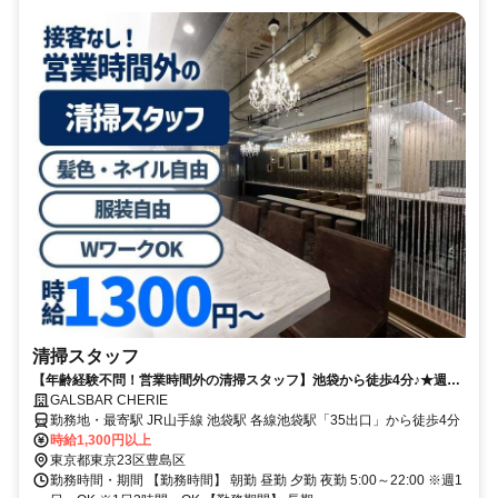
清掃スタッフ
【年齢経験不問！営業時間外の清掃スタッフ】池袋から徒歩4分♪★週1
～、1日3時間～OK★WワークOK★
GALSBAR CHERIE
勤務地・最寄駅 JR山手線 池袋駅 各線池袋駅「35出口」から徒歩4分
時給1,300円以上
東京都東京23区豊島区
勤務時間・期間 【勤務時間】 朝勤 昼勤 夕勤 夜勤 5:00～22:00 ※週1