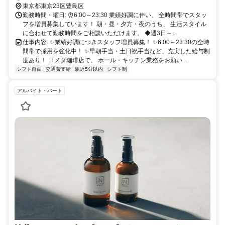
「池袋駅」35番出口より徒歩8分 ・「東池袋四丁目駅」より徒歩4分
東京都東京23区豊島区
⭐交通費全額支給
勤務時間・曜日: ⏰6:00～23:30 業績好調に伴い、 全時間帯でスタッ
フを増員募集しています！ 朝・昼・夕方・夜のうち、 生活スタイル
に合わせて勤務時間をご相談いただけます。 ◆週3日～...
仕事内容: ✨業績好調につきスタッフ増員募集！ ✨6:00～23:30の全時
間帯で採用を強化中！ ✨早朝手当・土日祝手当など、充実した給与制
度あり！ コメダ珈琲店で、 ホール・キッチン業務をお願い...
シフト自由
交通費支給
駅近5分以内
シフト制
アルバイト・パート