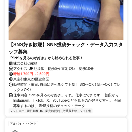
【SNS好き歓迎】SNS投稿チェック・データ入力スタ
ッフ募集
「SNSを見るのが好き」から始められる仕事！
株式会社Caput
アクセス: JR池袋駅 徒歩5分 東池袋駅 徒歩10分
時給1,700円～2,500円
東京都東京23区豊島区
勤務時間・曜日: 自由に選べるシフト制！ 週3〜OK！5h〜OK！フレ
ックスOK！
仕事内容: SNSを見るのが好き。それ、仕事にできます！ 普段から
Instagram、TikTok、X、YouTubeなどを見るのが好きな方へ。 今回
募集するのは、 SNS投稿のチェック・データ...
シフト自由
即日勤務OK
固定時間制
交通費支給
シフト制
アルバイト・パート