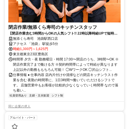
閉店作業​/無添くら寿司の​キッチンスタッフ
【閉店作業含む3時間からOKの人気シフト!! 22時以降時給UPで短時間
で稼げる】
無添くら寿司 池袋駅西口店
アクセス 「池袋」 駅徒歩5分
時給1,300円～1,625円
東京都東京23区豊島区
時間帯 夕方・夜 勤務曜日・時間 17:00〜閉店のうち、3時間〜OK ※
閉店作業完了まで働ける方 ※契約時間帯によって時給が異なります
上記以外の勤務ももちろん可能！ ◯WワークOK ◯沢山シフト...
仕事情報 ● 仕事内容 店内片付けや清掃などの閉店キッチンラスト作
業を含む 夜勤の時間帯に、1日3時間〜働いていただけるシフトで
す。 店舗営業中もお客様が比較的少なくなっていく時間帯 なので落
ち着い...
社員登用あり
主婦・主夫歓迎
シフト制
同じ企業の求人
アルバイト・パート