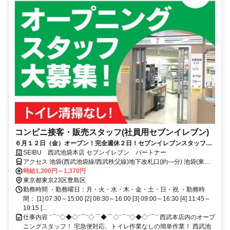
コンビニ接客・販売スタッフ(社員用セブンイレブン)
６月１２日（金）オープン！完全週休２日！セブンイレブンスタッフ大
募集！
SEIBU 西武池袋本店 セブンイレブン パートナー
アクセス 池袋(西武池袋線/西武秩父線)地下改札口(約―分) 池袋(東京
メトロ副都心線)38番口(約―分) 池袋(ＪＲ山手線)東口(約―分)
時給1,300円～1,370円
東京都東京23区豊島区
勤務時間 ・勤務曜日：月・火・水・木・金・土・日・祝 ・勤務時
間： [1] 07:30～15:00 [2] 08:30～16:00 [3] 09:00～16:30 [4] 11:45～
19:15 [...
仕事内容 ¨⌒¨◇◆◇¨⌒¨◇⌒◆⌒◇¨⌒¨◇◆◇¨⌒¨ 西武本店内のオープ
ニングスタッフ！ 宅急便対応、トイレ作業なしの簡単作業！ 西武池