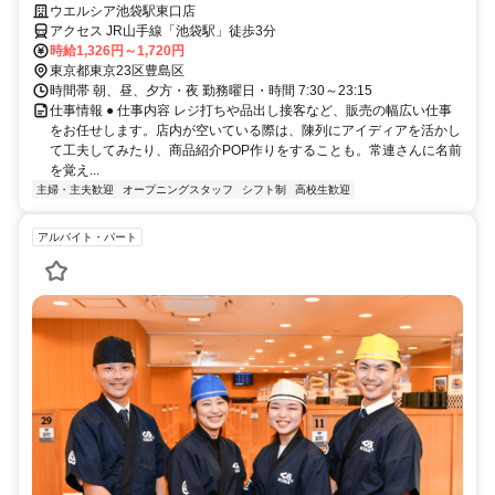
大幅に緩和しました！
ウエルシア池袋駅東口店
アクセス JR山手線「池袋駅」徒歩3分
時給1,326円～1,720円
東京都東京23区豊島区
時間帯 朝、昼、夕方・夜 勤務曜日・時間 7:30～23:15
仕事情報 ● 仕事内容 レジ打ちや品出し接客など、販売の幅広い仕事
をお任せします。店内が空いている際は、陳列にアイディアを活かし
て工夫してみたり、商品紹介POP作りをすることも。常連さんに名前
を覚え...
主婦・主夫歓迎
オープニングスタッフ
シフト制
高校生歓迎
アルバイト・パート