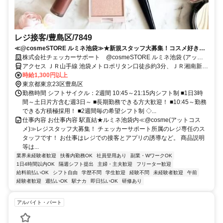
レジ接客/豊島区/7849
≪@cosmeSTORE ルミネ池袋≫★新規スタッフ大募集！コスメ好きさ
ん大歓迎！
株式会社チェッカーサポート @cosmeSTORE ルミネ池袋 (アット
コスメ)[7849]
アクセス ＪＲ山手線 池袋メトロポリタン口徒歩約3分、ＪＲ湘南新宿
ライン 池袋メトロポリタン口徒歩約3分、ＪＲ埼京線/りんかい線 池
時給1,300円以上
袋メトロポリタン口徒歩約3分
東京都東京23区豊島区
勤務時間 シフトサイクル：2週間 10:45～21:15内シフト制 ■1日3時
間～土日片方含む週3日～ ■長期勤務できる方大歓迎！ ■10:45～勤務
できる方積極採用！ ■2週間毎の希望シフト制 ◇...
仕事内容 お仕事内容 駅直結★ルミネ池袋内≪@cosme(アットコス
メ)≫レジスタッフ大募集！ チェッカーサポート所属のレジ専任のス
タッフです！ お仕事はレジでの接客とアプリの誘導など。 商品説明
等は...
業界未経験者歓迎
扶養内勤務OK
社員登用あり
副業・WワークOK
1日4時間以内OK
隔週シフト提出
主婦・主夫歓迎
フリーター歓迎
給料前払いOK
シフト自由
学歴不問
学生歓迎
経験不問
未経験者歓迎
午前
経験者歓迎
週払いOK
駅ナカ
即日払いOK
研修あり
アルバイト・パート