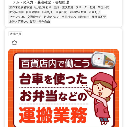
テムへの入力 ・受注確認 ・書類整理
業界未経験者歓迎
社員登用あり
主婦・主夫歓迎
フリーター歓迎
学歴不問
固定時間制
職場見学可
転勤なし
経験不問
未経験者歓迎
研修あり
ブランクOK
交通費支給
駅近5分以内
土日祝休み
服装自由
履歴書不要
友達と応募OK
髪型・髪色自由
派遣社員