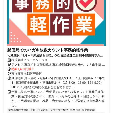
郵便局でのハガキ枚数カウント事務的軽作業
＼潮見駅／8月～＊未経験＆日払いOK♪完全週休二日制◆郵便局でのモ
クモク作業
株式会社ヒューマントラスト
アクセス 東京メトロ有楽町線 東池袋6番口徒歩約6分、ＪＲ山手線 池
袋東口徒歩約10分、東武東上線 池袋東口徒歩約10分
時給1,400円以上
東京都東京23区豊島区
勤務時間 月～金のうち週4～5日で選んでOK！ ＊土日祝休み ＊1年で
4～5回程度土曜出勤・祝日出勤あり 【1】8:00～17:00 【2】9:00～
18:00 ＊お好きな時間を選ぶこともできます...
仕事内容 お仕事について 郵便局でのハガキ枚数カウント事務的軽作
業 ・郵便封筒の数かぞえ、開封 ・ハガキの仕分け ・目隠しシール剥
がし ・到着物の開梱、検品 ・郵便物の梱包 ・発送物を担当部署へ渡
し...
業界未経験者歓迎
主婦・主夫歓迎
フリーター歓迎
学歴不問
固定時間制