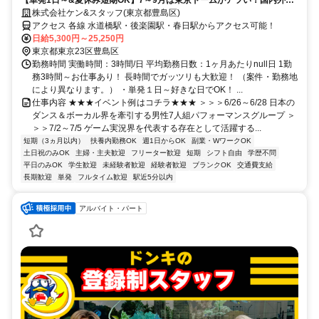
有名アーディストやアイドルグループのライブ・イベントが多数！友達
株式会社ケン&スタッフ(東京都豊島区)
やサークル仲間と一緒に応募もOK♪
アクセス 各線 水道橋駅・後楽園駅・春日駅からアクセス可能！
日給5,300円～25,250円
東京都東京23区豊島区
勤務時間 実働時間：3時間/日 平均勤務日数：1ヶ月あたりnull日 1勤
務3時間～お仕事あり！ 長時間でガッツリも大歓迎！ （案件・勤務地
により異なります。） ・単発１日～好きな日でOK！ ...
仕事内容 ★★★イベント例はコチラ★★★ ＞＞＞6/26～6/28 日本の
ダンス＆ボーカル界を牽引する男性7人組パフォーマンスグループ ＞
＞＞7/2～7/5 ゲーム実況界を代表する存在として活躍する...
短期（3ヵ月以内）
扶養内勤務OK
週1日からOK
副業・WワークOK
土日祝のみOK
主婦・主夫歓迎
フリーター歓迎
短期
シフト自由
学歴不問
平日のみOK
学生歓迎
未経験者歓迎
経験者歓迎
ブランクOK
交通費支給
長期歓迎
単発
フルタイム歓迎
駅近5分以内
アルバイト・パート