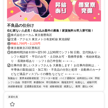
不良品の仕分け
住む家ない人必見！住み込み案件の募集！家賃無料＆即入寮可能！
株式会社ホーカム 東京都豊島区
交通・アクセス 東京メトロ有楽町線 東池袋駅
時給1,700円～2,125円
東京都東京23区豊島区
勤務時間詳細 8:00〜翌5:00 上記時間でシフト制 日勤、交代制あり ・
シフト相談可 ・平日のみ可 ・土日休み可 ・勤務帯多数 ・有給休暇あ
り ・長期休暇あり ・シフト自己申告制 ＝-＝-＝...
仕事内容 新しいスタッフさんを 大募集します！ お仕事内容例は... ・
半導体の製造(組立・加工等) ・不良品の分別と処理 ・自動車のカーナ
ビなど液晶ディスプレイの梱包 などなど ＝-＝-＝-＝-...
制服あり
業界未経験者歓迎
フリーター歓迎
バイク通勤OK
給料前払いOK
早朝
シフト自由
学歴不問
車通勤OK
即日勤務OK
職場見学可
転勤なし
経験不問
未経験者歓迎
交通費全額支給
午前
経験者歓迎
残業なし
夜間
週払いOK
派遣社員