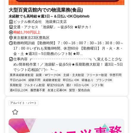
大型百貨店館内での物流業務(食品)
未経験でも高時給★週3日～＆日払いOK◎/pibhwb
ピックル株式会社 池袋東口支店
交通・アクセス 「池袋駅」～徒歩5分 ★駅チカ！
時給1,700円以上
東京都東京23区豊島区
勤務時間詳細 【勤務時間】 7：00～16：00 7：30～16：30 8：00～
17：00 ※いずれも実働8時間、休憩60分 【勤務曜日】 月・火・木・
金・土 ★週3日～5日勤務のシフト制 ★即...
仕事内容 ┏････････････････････････････････┓ ＼覚えること少な
め♪簡単軽作業！／ 池袋駅～徒歩5分★長期勤務大歓迎！ 週3日～5日
でシフト応相談('▽')✨ ┗･...
業界未経験者歓迎
副業・WワークOK
主婦・主夫歓迎
フリーター歓迎
学歴不問
平日のみOK
経験不問
未経験者歓迎
即日払いOK
研修あり
ブランクOK
長期歓迎
フルタイム歓迎
駅近5分以内
週2・3日からOK
シフト制
週4日以上OK
履歴書不要
友達と応募OK
髪型・髪色自由
アルバイト・パート