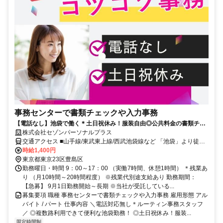
事務センターで書類チェックや入力事務
【電話なし】池袋で働く＊土日祝休み！服装自由◎公共料金の書類チェ
ックや入力など
株式会社セゾンパーソナルプラス
交通アクセス ■山手線/東武東上線/西武池袋線など 「池袋」より徒歩8
分 ＊セゾンパーソナルプラス社内での勤務 ＊近くにはコンビニ・フ
時給1,400円
ァミレス・カフェなどが充実しています
東京都東京23区豊島区
勤務曜日・時間 9：00～17：00 （実働7時間、休憩1時間） ＊残業あ
り （月10時間～20時間程度） ※残業代別途支給あり 勤務期間：
【急募】 9月1日勤務開始～長期 ※当社が受託している...
募集要項 職種 事務センターで書類チェックや入力事務 雇用形態 アル
バイト / パート 仕事内容 ＼電話対応無し＊ルーティン事務スタッフ
／ ◎複数路利用できて便利な池袋勤務！ ◎土日祝休み！服装...
固定時間制