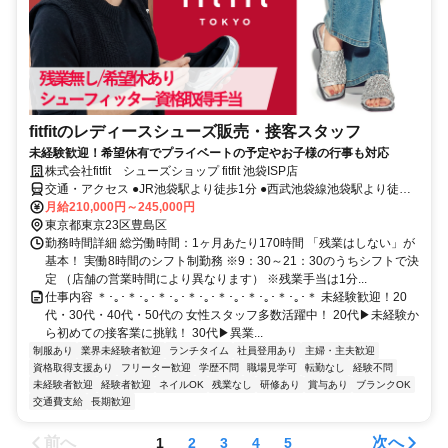
fitfitのレディースシューズ販売・接客スタッフ
未経験歓迎！希望休有でプライベートの予定やお子様の行事も対応
株式会社fitfit シューズショップ fitfit 池袋ISP店
交通・アクセス ●JR池袋駅より徒歩1分 ●西武池袋線池袋駅より徒歩2
分 ●東武東上線池袋駅より徒歩2分 ●東京メトロ丸ノ内線池袋駅より
月給210,000円～245,000円
徒歩1分 ●東京メトロ有楽町線池袋駅より徒歩2分 ●バスでのご利用は
東京都東京23区豊島区
池袋駅東口バス停より徒歩2分
勤務時間詳細 総労働時間：1ヶ月あたり170時間 「残業はしない」が
基本！ 実働8時間のシフト制勤務 ※9：30～21：30のうちシフトで決
定 （店舗の営業時間により異なります） ※残業手当は1分...
仕事内容 ＊･｡･＊･｡･＊･｡･＊･｡･＊･｡･＊･｡･＊･｡･＊ 未経験歓迎！20
代・30代・40代・50代の 女性スタッフ多数活躍中！ 20代▶︎未経験か
ら初めての接客業に挑戦！ 30代▶︎異業...
制服あり
業界未経験者歓迎
ランチタイム
社員登用あり
主婦・主夫歓迎
資格取得支援あり
フリーター歓迎
学歴不問
職場見学可
転勤なし
経験不問
未経験者歓迎
経験者歓迎
ネイルOK
残業なし
研修あり
賞与あり
ブランクOK
交通費支給
長期歓迎
前へ
次へ
1
2
3
4
5