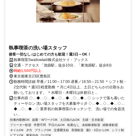
執事喫茶の洗い場スタッフ
接客一切なし♪はじめての方も歓迎！週3日～OK！
執事喫茶Swallowtail/株式会社ケイ・ブックス
交通・アクセス 「池袋駅」徒歩10分、「東池袋駅」徒歩8分
時給1,500円以上
東京都東京23区豊島区
勤務時間詳細 早番／11:00～17:00 遅番／16:50～21:50 ＊シフト制・
2交代制 ＊週3日程度勤務 ＊月に4日以上、土日どちらかの出勤をお
願いしております。 ＊水曜日・木曜日は休館日と...
仕事内容 ◇…◆…◇…◆…◇…◆…◇…◆…◇ シックで落ち着いた
ティーサロン 洗い場スタッフを大募集中☆彡 ◇…◆…◇…◆…◇…
◆…◇…◆…◇ 業界初の執事喫茶のキッチンで、 洗い場での食器洗
い...
扶養内勤務OK
副業・WワークOK
土日祝のみOK
主婦・主夫歓迎
フリーター歓迎
学歴不問
平日のみOK
転勤なし
未経験者歓迎
経験者歓迎
ネイルOK
夕方
ブランクOK
交通費支給
長期歓迎
週2・3日からOK
シフト制
ピアスOK
服装自由
ひげOK