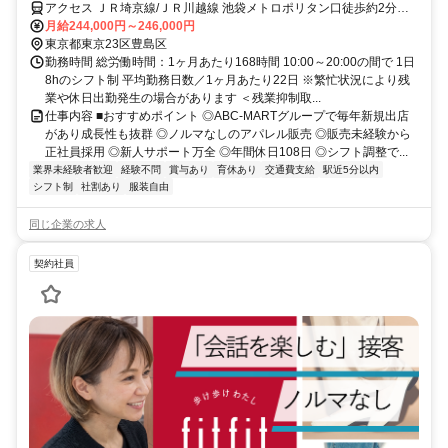
アクセス ＪＲ埼京線/ＪＲ川越線 池袋メトロポリタン口徒歩約2分、
ＪＲ湘南新宿ライン 池袋メトロポリタン口徒歩約2分、ＪＲ山手線 池
月給244,000円～246,000円
袋メトロポリタン口徒歩約2分
東京都東京23区豊島区
勤務時間 総労働時間：1ヶ月あたり168時間 10:00～20:00の間で 1日
8hのシフト制 平均勤務日数／1ヶ月あたり22日 ※繁忙状況により残
業や休日出勤発生の場合があります ＜残業抑制取...
仕事内容 ■おすすめポイント ◎ABC-MARTグループで毎年新規出店
があり成長性も抜群 ◎ノルマなしのアパレル販売 ◎販売未経験から
正社員採用 ◎新人サポート万全 ◎年間休日108日 ◎シフト調整で...
業界未経験者歓迎
経験不問
賞与あり
育休あり
交通費支給
駅近5分以内
シフト制
社割あり
服装自由
同じ企業の求人
契約社員