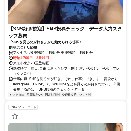
【SNS好き歓迎】SNS投稿チェック・データ入力スタ
ッフ募集
「SNSを見るのが好き」から始められる仕事！
株式会社Caput
アクセス: JR池袋駅 徒歩5分 東池袋駅 徒歩10分
時給1,700円～2,500円
東京都東京23区豊島区
勤務時間・曜日: 自由に選べるシフト制！ 週3〜OK！5h〜OK！フレ
ックスOK！
仕事内容: SNSを見るのが好き。それ、仕事にできます！ 普段から
Instagram、TikTok、X、YouTubeなどを見るのが好きな方へ。 今回
募集するのは、 SNS投稿のチェック・データ...
シフト自由
即日勤務OK
固定時間制
交通費支給
シフト制
アルバイト・パート