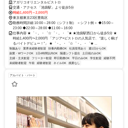
アガリコオリエンタルビストロ
交通・アクセス 「池袋駅」より徒歩5分
時給1,400円～2,000円
東京都東京23区豊島区
勤務時間詳細 10:00～28:00（シフト制） ＜シフト例＞ ◆15:00～
23:00 ◆22:00～28:00 ◆11:00～16:00
仕事内容 ★゜・。・゜☆゜・。・゜★ ★池袋駅西口から徒歩5分 ★
時給1,400円〜2,000円 「アジア×ビストロの人気店で、 “楽しく稼げ
るバイトデビュー！”」 ★゜・。・゜☆゜・。・゜★ ...
制服あり
業界未経験者歓迎
扶養内勤務OK
社員登用あり
週1日からOK
副業・WワークOK
1日4時間以内OK
隔週シフト提出
土日祝のみOK
主婦・主夫歓迎
フリーター歓迎
即日勤務OK
平日のみOK
学生歓迎
経験不問
未経験者歓迎
午前
経験者歓迎
ネイルOK
残業なし
アルバイト・パート