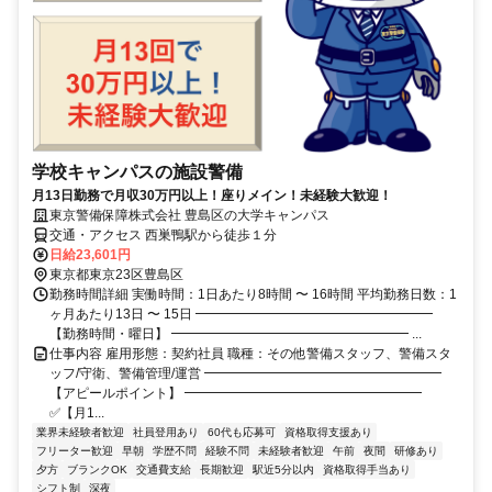
学校キャンパスの施設警備
月13日勤務で月収30万円以上！座りメイン！未経験大歓迎！
東京警備保障株式会社 豊島区の大学キャンパス
交通・アクセス 西巣鴨駅から徒歩１分
日給23,601円
東京都東京23区豊島区
勤務時間詳細 実働時間：1日あたり8時間 〜 16時間 平均勤務日数：1
ヶ月あたり13日 〜 15日 ━━━━━━━━━━━━━━━━━━
【勤務時間・曜日】 ━━━━━━━━━━━━━━━━━━ ...
仕事内容 雇用形態：契約社員 職種：その他警備スタッフ、警備スタ
ッフ/守衛、警備管理/運営 ━━━━━━━━━━━━━━━━━━
【アピールポイント】 ━━━━━━━━━━━━━━━━━━
✅【月1...
業界未経験者歓迎
社員登用あり
60代も応募可
資格取得支援あり
フリーター歓迎
早朝
学歴不問
経験不問
未経験者歓迎
午前
夜間
研修あり
夕方
ブランクOK
交通費支給
長期歓迎
駅近5分以内
資格取得手当あり
シフト制
深夜