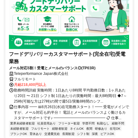
フードデリバリーカスタマーサポート(完全在宅)受電
業務
メール対応5割！受電とメールのバランス◎(TP03R)
Teleperformance Japan株式会社
フルリモート
月給218,400円以上
勤務時間詳細 実働時間：1日あたり8時間 平均勤務日数：1ヶ月あた
り20日 〜 21日 シフト制 1日あたりの実働時間：最大8時間/日 ◆7～
25時(可能な方は27時)の間で週5日/実働8時間のシフ...
仕事内容 ━━ 📅8月26日(水)在宅勤務スタート！━━ 受電がメインで
すが、メール対応も約半分！ 電話とメールのバランスよく働けるカ
スタマーサポートです♪ ━━━━━━━━━━━━━━ 📋 仕事...
業界未経験者歓迎
社員登用あり
フリーター歓迎
学歴不問
転勤なし
経験不問
未経験者歓迎
フルリモート
経験者歓迎
ネイルOK
夜間
研修あり
在宅OK
ブランクOK
育休あり
交通費支給
長期歓迎
シフト制
深夜
ピアスOK