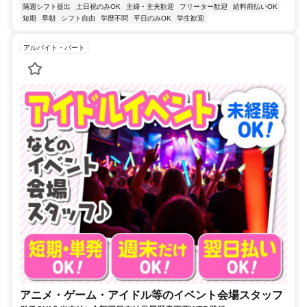
隔週シフト提出
土日祝のみOK
主婦・主夫歓迎
フリーター歓迎
給料前払いOK
短期
早朝
シフト自由
学歴不問
平日のみOK
学生歓迎
アルバイト・パート
アニメ・ゲーム・アイドル等のイベント会場スタッフ