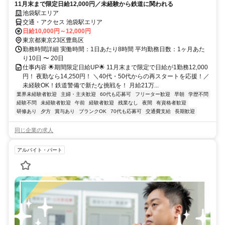
11月末まで限定日給12,000円／未経験から鉄道に関われる
池袋駅エリア
交通・アクセス 池袋駅エリア
日給10,000円～12,000円
東京都東京23区豊島区
勤務時間詳細 実働時間：1日あたり8時間 平均勤務日数：1ヶ月あた
り10日 〜 20日
仕事内容 🌟期間限定日給UP🌟 11月末まで限定で日給が1勤務12,000
円！ 夜勤なら14,250円！ ＼40代・50代からの再スタートを応援！／
未経験OK！鉄道警備で新たな挑戦を！ 月給21万...
業界未経験者歓迎
主婦・主夫歓迎
60代も応募可
フリーター歓迎
早朝
学歴不問
経験不問
未経験者歓迎
午前
経験者歓迎
残業なし
夜間
有資格者歓迎
研修あり
夕方
賞与あり
ブランクOK
70代も応募可
交通費支給
長期歓迎
同じ企業の求人
アルバイト・パート