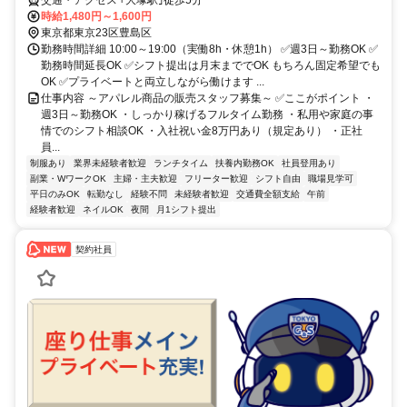
交通・アクセス ｢大塚駅｣徒歩5分
時給1,480円～1,600円
東京都東京23区豊島区
勤務時間詳細 10:00～19:00（実働8h・休憩1h） ✅週3日～勤務OK ✅
勤務時間延長OK ✅シフト提出は月末まででOK もちろん固定希望でも
OK ✅プライベートと両立しながら働けます ...
仕事内容 ～アパレル商品の販売スタッフ募集～ ✅ここがポイント ・
週3日～勤務OK ・しっかり稼げるフルタイム勤務 ・私用や家庭の事
情でのシフト相談OK ・入社祝い金8万円あり（規定あり） ・正社
員...
制服あり
業界未経験者歓迎
ランチタイム
扶養内勤務OK
社員登用あり
副業・WワークOK
主婦・主夫歓迎
フリーター歓迎
シフト自由
職場見学可
平日のみOK
転勤なし
経験不問
未経験者歓迎
交通費全額支給
午前
経験者歓迎
ネイルOK
夜間
月1シフト提出
契約社員