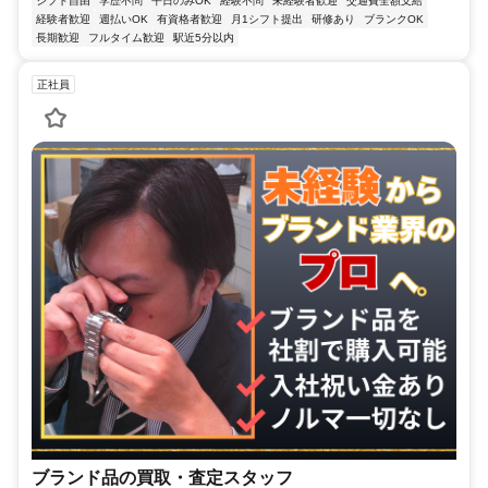
シフト自由
学歴不問
平日のみOK
経験不問
未経験者歓迎
交通費全額支給
経験者歓迎
週払いOK
有資格者歓迎
月1シフト提出
研修あり
ブランクOK
長期歓迎
フルタイム歓迎
駅近5分以内
正社員
ブランド品の買取・査定スタッフ