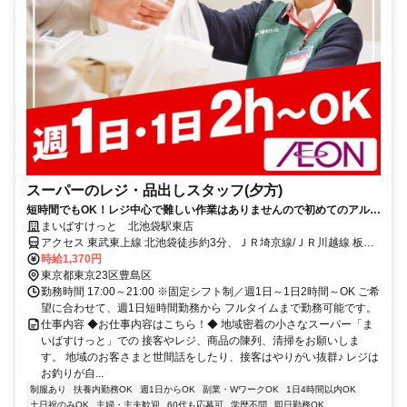
スーパーのレジ・品出しスタッフ(夕方)
短時間でもOK！レジ中心で難しい作業はありませんので初めてのアルバ
イトの方も安心です。学校帰りや本業後に働ける夕方シフト！まいばす
まいばすけっと 北池袋駅東店
けっとで新しいバイトはじめよう！
アクセス 東武東上線 北池袋徒歩約3分、ＪＲ埼京線/ＪＲ川越線 板橋
東口徒歩約8分、東武東上線 下板橋臨時口徒歩約10分 ★週1日～OK
時給1,370円
★日祝時給50円UP
東京都東京23区豊島区
勤務時間 17:00～21:00 ※固定シフト制／週1日～1日2時間～OK ご希
望に合わせて、週1日短時間勤務から フルタイムまで勤務可能です。
仕事内容 ◆お仕事内容はこちら！◆ 地域密着の小さなスーパー「ま
いばすけっと」での 接客やレジ、商品の陳列、清掃をお願いしま
す。 地域のお客さまと世間話をしたり、接客はやりがい抜群♪ レジは
お釣りが自...
制服あり
扶養内勤務OK
週1日からOK
副業・WワークOK
1日4時間以内OK
土日祝のみOK
主婦・主夫歓迎
60代も応募可
学歴不問
即日勤務OK