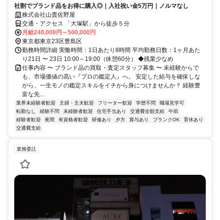
社割でブランド品をお得に購入◎｜入社祝い金5万円｜ノルマなし
株式会社山貴佐野屋
交通・アクセス 「大塚駅」から徒歩５分
月給240,000円～500,000円
東京都東京23区豊島区
勤務時間詳細 実働時間：1日あたり8時間 平均勤務日数：1ヶ月あた
り21日 〜 23日 10:00～19:00（休憩60分） ◆残業少なめ
仕事内容 〜 ブランド品の買取・査定スタッフ募集 〜 未経験からで
も、市場価値の高い『プロの鑑定人』へ。 安定した給与を確保しな
がら、一生モノの鑑定スキルをイチから身につけませんか？ 経験豊
富な先...
業界未経験者歓迎
主婦・主夫歓迎
フリーター歓迎
学歴不問
職場見学可
転勤なし
経験不問
未経験者歓迎
住宅手当あり
交通費全額支給
午前
経験者歓迎
夜間
有資格者歓迎
研修あり
夕方
賞与あり
ブランクOK
育休あり
交通費支給
業務委託