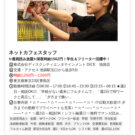
ネットカフェスタッフ
✨漫画読み放題✨深夜時給1562円！学生＆フリーター活躍中！
株式会社ディスクシティエンタテインメント DiCE 池袋店
交通・アクセス 池袋駅北口から徒歩5分
時給1,250円～1,500円
東京都東京23区豊島区
勤務時間詳細 ①08:00～17:00 ②16:45～23:30 ③23:15～08:15 ★週2
日～相談OK◎ 「学校がない週末にフルタイムで」 「週2日でWワー
クと両立して…」 「夕方まで働い...
仕事内容 ＊☆＊――＊☆＊――＊☆＊――＊☆＊ ⛅日勤大歓迎⛅ 夕
方までの勤務でプライベートも充実♪ ＊☆＊――＊☆＊――＊☆＊
――＊☆＊ ✨週2日～相談OK！シフト融通◎ ✨無料でマンガ読み...
社員登用あり
副業・WワークOK
フリーター歓迎
早朝
学歴不問
学生歓迎
未経験者歓迎
午前
経験者歓迎
夜間
夕方
ブランクOK
交通費支給
長期歓迎
フルタイム歓迎
駅近5分以内
週2・3日からOK
シフト制
深夜
週4日以上OK