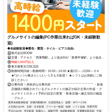
グルメサイトの編集(PC作業出来ればOK・未経験歓
迎)
◆未経験歓迎◆髪色・髪型・ネイル・ピアス自由♪
株式会社BOOM
交通・アクセス 「西巣鴨駅」より徒歩8分/「新庚申塚駅」より徒歩7
分 /「板橋駅」より徒歩7分 /「西ヶ原四丁目駅」より徒歩8分
時給1,400円以上
東京都東京23区北区
勤務時間詳細 ✨勤務時間✨ 10:00～24:00 ★週2日～､1日6h～ＯＫ
★｢がっつり働きたい｣という方も大歓迎！ ★シフトはお気軽にご相
談ください♪
仕事内容 ✨具体的な仕事内容 ￣￣￣￣￣￣￣￣￣￣￣￣￣￣ ・飲食
店舗様が掲載されているグルメサイトの修正や紹介文章の作成 ・グ
ルメサイトのネット予約の設定の変更 ・飲食店舗へ修正項目の確認
・グルメ...
業界未経験者歓迎
扶養内勤務OK
社員登用あり
副業・WワークOK
土日祝のみOK
主婦・主夫歓迎
フリーター歓迎
短期
シフト自由
学歴不問
平日のみOK
学生歓迎
転勤なし
経験不問
未経験者歓迎
交通費全額支給
午前