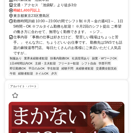
交通・アクセス 「池袋駅」より徒歩3分
時給1,400円以上
東京都東京23区豊島区
勤務時間詳細 10:00～23:00の間でシフト制 ※月～金の週4日～、1日
5時間～OK ※フルタイム勤務も歓迎！ ※月2回のシフト提出 ご希望
の働き方に合わせて、無理なく勤務できます。 ＜シフ...
仕事内容 「事務の仕事は好きだけど、 堅苦しい職場はちょっと苦
手。」 そんな方に、ちょうどいいお仕事です。 勤務先はSNSでも話
題の麻辣湯専門店。 毎日たくさんのお客様にご来店いただく人気店
ですが...
制服あり
業界未経験者歓迎
扶養内勤務OK
社員登用あり
副業・WワークOK
1日4時間以内OK
主婦・主夫歓迎
フリーター歓迎
シフト自由
学歴不問
即日勤務OK
平日のみOK
学生歓迎
経験不問
未経験者歓迎
交通費全額支給
午前
経験者歓迎
ネイルOK
夕方
アルバイト・パート