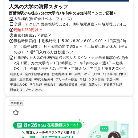
人気の大学の清掃スタッフ
西巣鴨駅から徒歩2分の大学内⚡午前中のみ短時間＊シニア応援⭐
大学構内(株式会社ベネ・フィクス)
交通・アクセス 西巣鴨駅徒歩2分、庚申塚駅新庚・申塚駅徒歩7分、
板橋駅徒歩10分、
時給1,250円以上
東京都東京23区豊島区
勤務時間詳細 【 勤務時間 】 5:30～8:30／6:00～9:00 ＊1日実働3時
間 【 勤務日数 】 月～金曜の間で週3日～ ＊土日祝は固定休み（平日
のみ） ＊週5日入れる方は歓迎 シフ...
仕事内容 ✨人気の学校内清掃✨求人のポイント✨ ✅西巣鴨駅から徒歩
2分！駅チカの大学内 ✅1日3時間だけ！午前中のみ ✅週3日～勤務
OK！月～金曜の平日のみ ✅主夫・主婦＆シニア応援！扶養内OK ✅...
制服あり
業界未経験者歓迎
扶養内勤務OK
副業・WワークOK
1日4時間以内OK
主婦・主夫歓迎
60代も応募可
フリーター歓迎
早朝
シフト自由
学歴不問
平日のみOK
学生歓迎
転勤なし
未経験者歓迎
午前
残業なし
有資格者歓迎
研修あり
ブランクOK
契約社員