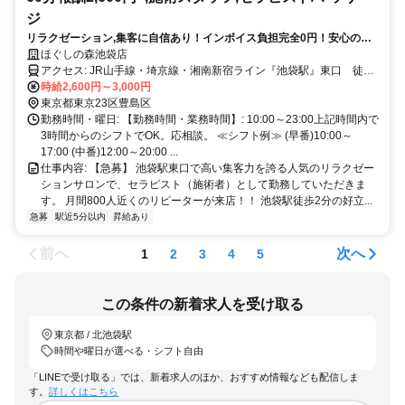
ジ
リラクゼーション,集客に自信あり！インボイス負担完全0円！安心の待
機保障あり！ 平均日給1万5000円
ほぐしの森池袋店
アクセス: JR山手線・埼京線・湘南新宿ライン『池袋駅』東口 徒歩
2分 東武東上線/西武池袋線『池袋駅』東口 徒歩2分 東京メトロ丸の
時給2,600円～3,000円
内線・有楽町線・副都心線『池袋駅』23番出口 徒歩2分
東京都東京23区豊島区
勤務時間・曜日: 【勤務時間・業務時間】: 10:00～23:00上記時間内で
3時間からのシフトでOK。応相談。 ≪シフト例≫ (早番)10:00～
17:00 (中番)12:00～20:00 ...
仕事内容: 【急募】 池袋駅東口で高い集客力を誇る人気のリラクゼー
ションサロンで、セラピスト（施術者）として勤務していただきま
す。 月間800人近くのリピーターが来店！！ 池袋駅徒歩2分の好立...
急募
駅近5分以内
昇給あり
前へ
次へ
1
2
3
4
5
この条件の新着求人を受け取る
東京都 / 北池袋駅
時間や曜日が選べる・シフト自由
「LINEで受け取る」では、新着求人のほか、おすすめ情報なども配信しま
す。
詳しくはこちら