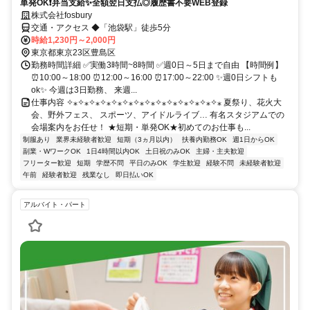
単発OK❗弁当支給✨全額翌日支払◎履歴書不要WEB登録
株式会社fosbury
交通・アクセス ◆「池袋駅」徒歩5分
時給1,230円～2,000円
東京都東京23区豊島区
勤務時間詳細 ✅実働3時間~8時間 ✅週0日～5日まで自由 【時間例】
⏰10:00～18:00 ⏰12:00～16:00 ⏰17:00～22:00 ✨週0日シフトも
ok✨ 今週は3日勤務、 来週...
仕事内容 ✧⁎✧⁎✧⁎✧⁎✧⁎✧⁎✧⁎✧⁎✧⁎✧⁎✧⁎✧⁎✧⁎✧⁎ 夏祭り、花火大
会、野外フェス、 スポーツ、アイドルライブ… 有名スタジアムでの
会場案内をお任せ！ ★短期・単発OK★初めてのお仕事も...
制服あり
業界未経験者歓迎
短期（3ヵ月以内）
扶養内勤務OK
週1日からOK
副業・WワークOK
1日4時間以内OK
土日祝のみOK
主婦・主夫歓迎
フリーター歓迎
短期
学歴不問
平日のみOK
学生歓迎
経験不問
未経験者歓迎
午前
経験者歓迎
残業なし
即日払いOK
アルバイト・パート