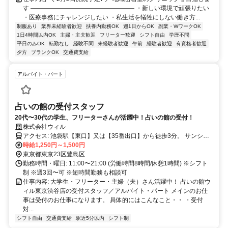
す ――――――――――――――――― ・新しい環境で頑張りたい
・医療事務にチャレンジしたい ・私生活を犠牲にしない働き方...
制服あり
業界未経験者歓迎
扶養内勤務OK
週1日からOK
副業・WワークOK
1日4時間以内OK
主婦・主夫歓迎
フリーター歓迎
シフト自由
学歴不問
平日のみOK
転勤なし
経験不問
未経験者歓迎
午前
経験者歓迎
有資格者歓迎
夕方
ブランクOK
交通費支給
アルバイト・パート
占いの館の受付スタッフ
20代〜30代の学生、フリーターさんが活躍中！占いの館の受付！
株式会社ウィル
アクセス: 池袋駅【東口】又は【35番出口】から徒歩3分。 サンシャ
イン60通り沿いのユニクロ前です！
時給1,250円～1,500円
東京都東京23区豊島区
勤務時間・曜日: 11:00〜21:00 (労働時間8時間/休憩1時間) ※シフト
制 ※週3回〜可 ※短時間勤務も相談可
仕事内容: 大学生・フリーター・主婦（夫）さん活躍中！ 占いの館ウ
ィル東京渋谷店の受付スタッフ／アルバイト・パート メインのお仕
事は受付のお仕事になります。 具体的にはこんなこと・・ ・受付
対...
シフト自由
交通費支給
駅近5分以内
シフト制