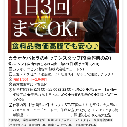
カラオケパセラのキッチンスタッフ(簡単作業のみ)
週2～シフト自由✨おしゃれ自由！賄い1日3回まで可（210）
カラオケパセラ 池袋本店(株式会社ニュートン)
交通・アクセス 「池袋駅」より徒歩3分！駅チカで通勤ラクラク！
時給1,300円～1,640円
東京都東京23区豊島区
勤務時間詳細 (1)9:00～22:00 (2)22:00～翌5:00 ◆週2日〜・1日4h〜
相談可◎ ◆平日のみ/土日のみもOK ◆扶養内勤務OK ◆副業・Wワー
クOK☆
仕事内容 【池袋駅スグ】キッチンSTAFF募集！！ お客様に大人気の
パセラのメニュー「ハニトー」作成や盛りつけなどコツコツできる簡
単調理♪ ╭━━━━━━━━━━━━╮ 調理初心者さんも大歓迎!! ...
制服あり
業界未経験者歓迎
短期（3ヵ月以内）
ランチタイム
扶養内勤務OK
社員登用あり
週1日からOK
副業・WワークOK
1日4時間以内OK