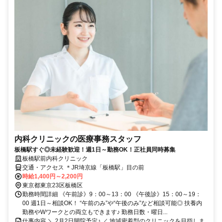
内科クリニックの医療事務スタッフ
板橋駅すぐ◎未経験歓迎！週1日～勤務OK！正社員同時募集
板橋駅前内科クリニック
交通・アクセス ＊JR埼京線「板橋駅」目の前
時給1,400円～2,200円
東京都東京23区板橋区
勤務時間詳細 《午前診》9：00～13：00 《午後診》15：00～19：
00 週1日～相談OK！ “午前のみ”や“午後のみ”など相談可能◎ 扶養内
勤務やWワークとの両立もできます♪ 勤務日数・曜日...
仕事内容 ＼ 2月2日開院予定♪ ／ 地域密着型のクリニックを目指しま