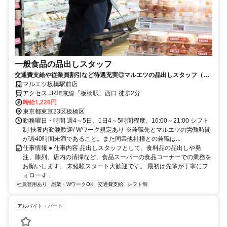
一般食品の品出しスタッフ
交通費支給や従業員割引など待遇充実◎マルエツの品出しスタッフ（パ
ート・アルバイト）求人
マルエツ板橋駅前店
アクセス JR埼京線「板橋駅」西口 徒歩2分
時給1,226円
東京都東京23区板橋区
勤務曜日・時間 週4～5日、1日4～5時間程度、16:00～21:00 シフト
制 扶養内勤務歓迎/ Wワーク規定あり ※兼職先とマルエツの労働時間
が週40時間未満であること。また同業他社様との兼職は...
仕事情報 ● 仕事内容 品出しスタッフとして、食料品の品出しや発
注、陳列、店内の清掃など、食品スーパーの食品コーナーでの業務を
お願いします。 未経験スタート大歓迎です。 最初は先輩が丁寧にフ
ォローす...
社員登用あり
副業・WワークOK
交通費支給
シフト制
アルバイト・パート