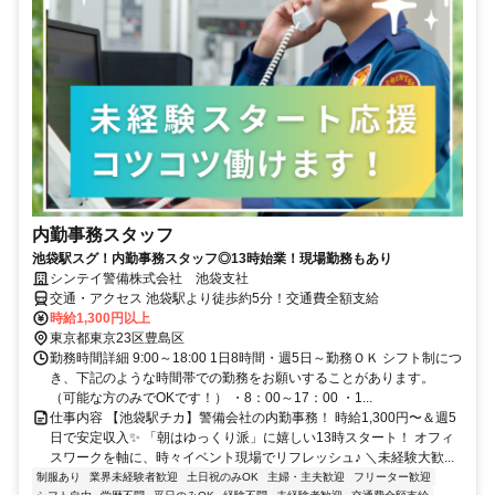
内勤事務スタッフ
池袋駅スグ！内勤事務スタッフ◎13時始業！現場勤務もあり
シンテイ警備株式会社 池袋支社
交通・アクセス 池袋駅より徒歩約5分！交通費全額支給
時給1,300円以上
東京都東京23区豊島区
勤務時間詳細 9:00～18:00 1日8時間・週5日～勤務ＯＫ シフト制につ
き、下記のような時間帯での勤務をお願いすることがあります。
（可能な方のみでOKです！） ・8：00～17：00 ・1...
仕事内容 【池袋駅チカ】警備会社の内勤事務！ 時給1,300円〜＆週5
日で安定収入✨ 「朝はゆっくり派」に嬉しい13時スタート！ オフィ
スワークを軸に、時々イベント現場でリフレッシュ♪ ＼未経験大歓...
制服あり
業界未経験者歓迎
土日祝のみOK
主婦・主夫歓迎
フリーター歓迎