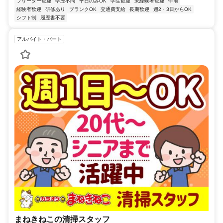
フリーター歓迎
学歴不問
平日のみOK
学生歓迎
未経験者歓迎
午前
経験者歓迎
研修あり
ブランクOK
交通費支給
長期歓迎
週2・3日からOK
シフト制
履歴書不要
アルバイト・パート
まねきねこの清掃スタッフ