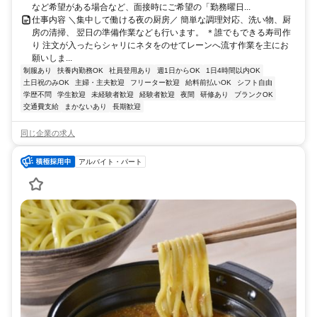
など希望がある場合など、面接時にご希望の「勤務曜日...
仕事内容 ＼集中して働ける夜の厨房／ 簡単な調理対応、洗い物、厨
房の清掃、 翌日の準備作業なども行います。 ＊誰でもできる寿司作
り 注文が入ったらシャリにネタをのせてレーンへ流す作業を主にお
願いしま...
制服あり
扶養内勤務OK
社員登用あり
週1日からOK
1日4時間以内OK
土日祝のみOK
主婦・主夫歓迎
フリーター歓迎
給料前払いOK
シフト自由
学歴不問
学生歓迎
未経験者歓迎
経験者歓迎
夜間
研修あり
ブランクOK
交通費支給
まかないあり
長期歓迎
同じ企業の求人
アルバイト・パート