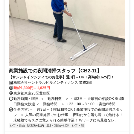
商業施設での夜間清掃スタッフ【CB2-11】
【サンシャインシティでのお仕事】週3日～OK！高時給1625円！
株式会社セントラルビルメンティナンス 業務2部
時給1,300円～1,625円
東京都東京23区豊島区
勤務時間・曜日: ＜ 勤務日数 ＞ ・週3日～ ※曜日の相談OK ※週5
日勤務大歓迎 ＜ 勤務時間 ＞ ・23：00～8：00 ・実働8時間
仕事内容: ＜ 週3日～！曜日相談OK！商業施設での夜間清掃スタッ
フ ＞ 人気の商業施設でのお仕事！ 夜勤だから落ち着いて働ける！
未経験でもスグに覚えられる簡単作業！ Wワークにも最適なレ...
シフト自由
駅近5分以内
週2・3日からOK
シフト制