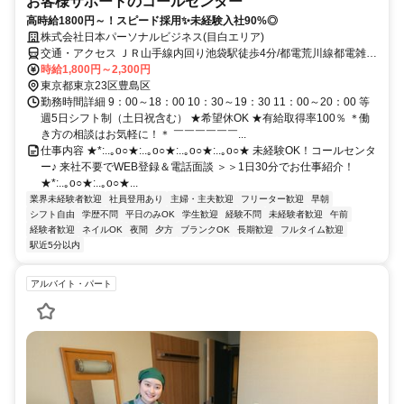
お客様サポートのコールセンター
高時給1800円～！スピード採用✨未経験入社90%◎
株式会社日本パーソナルビジネス(目白エリア)
交通・アクセス ＪＲ山手線内回り池袋駅徒歩4分/都電荒川線都電雑司
ケ谷駅徒歩10分/ＪＲ山手線内回り目白駅徒歩10分
時給1,800円～2,300円
東京都東京23区豊島区
勤務時間詳細 9：00～18：00 10：30～19：30 11：00～20：00 等
週5日シフト制（土日祝含む） ★希望休OK ★有給取得率100％ ＊働
き方の相談はお気軽に！＊ ￣￣￣￣￣￣...
仕事内容 ★*:..｡o○★:..｡o○★:..｡o○★:..｡o○★ 未経験OK！コールセンタ
ー♪ 来社不要でWEB登録＆電話面談 ＞＞1日30分でお仕事紹介！
★*:..｡o○★:..｡o○★...
業界未経験者歓迎
社員登用あり
主婦・主夫歓迎
フリーター歓迎
早朝
シフト自由
学歴不問
平日のみOK
学生歓迎
経験不問
未経験者歓迎
午前
経験者歓迎
ネイルOK
夜間
夕方
ブランクOK
長期歓迎
フルタイム歓迎
駅近5分以内
アルバイト・パート