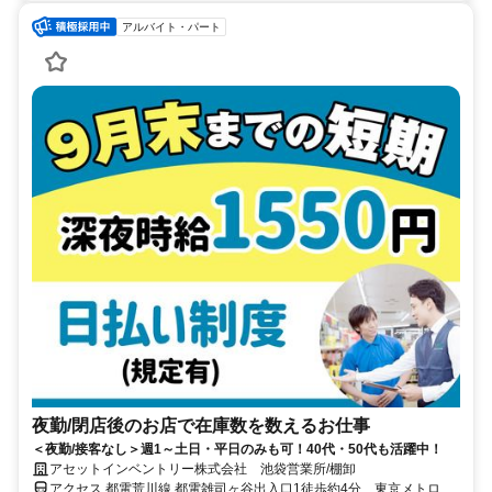
アルバイト・パート
夜勤/閉店後のお店で在庫数を数えるお仕事
＜夜勤/接客なし＞週1～土日・平日のみも可！40代・50代も活躍中！
アセットインベントリー株式会社 池袋営業所/棚卸
アクセス 都電荒川線 都電雑司ヶ谷出入口1徒歩約4分、東京メトロ有