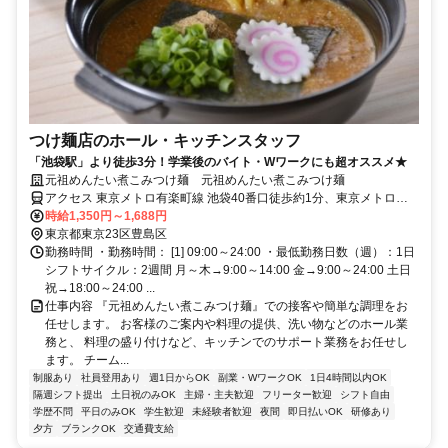
つけ麺店のホール・キッチンスタッフ
「池袋駅」より徒歩3分！学業後のバイト・Wワークにも超オススメ★
元祖めんたい煮こみつけ麺 元祖めんたい煮こみつけ麺
アクセス 東京メトロ有楽町線 池袋40番口徒歩約1分、東京メトロ副
都心線 池袋40番口徒歩約1分、西武池袋線/西武秩父線 池袋地下改札
時給1,350円～1,688円
口徒歩約2分
東京都東京23区豊島区
勤務時間 ・勤務時間： [1] 09:00～24:00 ・最低勤務日数（週）：1日
シフトサイクル：2週間 月～木→9:00～14:00 金→9:00～24:00 土日
祝→18:00～24:00 ...
仕事内容 『元祖めんたい煮こみつけ麺』での接客や簡単な調理をお
任せします。 お客様のご案内や料理の提供、洗い物などのホール業
務と、 料理の盛り付けなど、キッチンでのサポート業務をお任せし
ます。 チーム...
制服あり
社員登用あり
週1日からOK
副業・WワークOK
1日4時間以内OK
隔週シフト提出
土日祝のみOK
主婦・主夫歓迎
フリーター歓迎
シフト自由
学歴不問
平日のみOK
学生歓迎
未経験者歓迎
夜間
即日払いOK
研修あり
夕方
ブランクOK
交通費支給