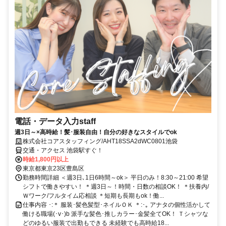
電話・データ入力staff
週3日～×高時給！髪･服装自由！自分の好きなスタイルでok
株式会社コアスタッフィング/AHT18SSA2dWC0801池袋
交通・アクセス 池袋駅すぐ！
時給1,800円以上
東京都東京23区豊島区
勤務時間詳細 ＜週3日､1日6時間～ok＞ 平日のみ！8:30～21:00 希望
シフトで働きやすい！ ＊週3日～！時間・日数の相談OK！ ＊扶養内/
Ｗワーク/フルタイム応相談 ＊短期も長期もok！働...
仕事内容 ･:＊ 服装･髪色髪型･ネイルＯＫ ＊:･｡ アナタの個性活かして
働ける職場(･v･)b 派手な髪色･推しカラー･金髪全てOK！ Ｔシャツな
どのゆるい服装で出勤もできる 未経験でも高時給18...