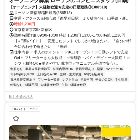
オープニング募集 ローソンのコンビニスタッフ(日勤)
【オープニング】未経験歓迎★安定の日勤勤務◎(388518)
ローソン 新宿早稲田通店(388518)
交通・アクセス 副都心線「西早稲田駅」より徒歩4分、山手線・新宿
線・東西線「高田馬場駅」より徒歩6分、都電荒川線「面影橋駅」よ
時給1,230円
り徒歩7分
東京都東京23区新宿区
勤務時間詳細 09:00-13:00 時給 1,230円 13:00-17:00 時給 1,230円
【⭐日勤バイト】 「安定したシフトでしっかり働きたい」 「自分の都
合に合わせて働きたい」 「融通...
仕事内容 ー求人のポイントー ✅9/11オープン！ ✅日勤シフトで安定
Get＊ フリーターさん大歓迎！ ✅未経験・バイトデビュー大歓迎！ ✅
シフト相談OK★働きやすい環境◎ ✅マニュアル完備で安心♪...
制服あり
業界未経験者歓迎
扶養内勤務OK
社員登用あり
副業・WワークOK
1日4時間以内OK
土日祝のみOK
主婦・主夫歓迎
60代も応募可
資格取得支援あり
フリーター歓迎
シフト自由
学歴不問
平日のみOK
学生歓迎
転勤なし
経験不問
未経験者歓迎
午前
経験者歓迎
同じ企業の求人
アルバイト・パート