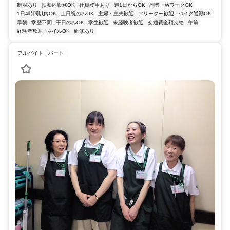
制服あり
扶養内勤務OK
社員登用あり
週1日からOK
副業・WワークOK
1日4時間以内OK
土日祝のみOK
主婦・主夫歓迎
フリーター歓迎
バイク通勤OK
早朝
学歴不問
平日のみOK
学生歓迎
未経験者歓迎
交通費全額支給
午前
経験者歓迎
ネイルOK
研修あり
アルバイト・パート