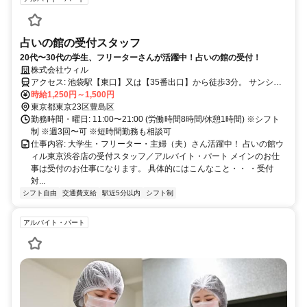
占いの館の受付スタッフ
20代〜30代の学生、フリーターさんが活躍中！占いの館の受付！
株式会社ウィル
アクセス: 池袋駅【東口】又は【35番出口】から徒歩3分。 サンシャ
イン60通り沿いのユニクロ前です！
時給1,250円～1,500円
東京都東京23区豊島区
勤務時間・曜日: 11:00〜21:00 (労働時間8時間/休憩1時間) ※シフト
制 ※週3回〜可 ※短時間勤務も相談可
仕事内容: 大学生・フリーター・主婦（夫）さん活躍中！ 占いの館ウ
ィル東京渋谷店の受付スタッフ／アルバイト・パート メインのお仕
事は受付のお仕事になります。 具体的にはこんなこと・・ ・受付
対...
シフト自由
交通費支給
駅近5分以内
シフト制
アルバイト・パート