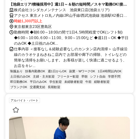
【池袋エリア/積極採用中】週1日～＆朝の短時間／スキマ勤務OK!接客
ナシ♪未経験歓迎!初バイト・初パートにもピッタリ★簡単もくもくお掃
株式会社コシダカメンテナンス 池袋東口店(池袋エリア)
除専属スタッフ!
アクセス 東京メトロ丸ノ内線/JR山手線/西武池袋線 池袋駅42番口よ
り徒歩1分
時給1,300円以上
東京都東京23区豊島区
勤務時間 ◆朝6:00～18:00の間で1日4､5時間程度でOK(シフト制)
◆6:00～10:00､6:00～11:00、9:00～15:00など ◆週1日～OK ◆平日
のみOK ◆土日祝のみOK...
仕事内容 ＜接客なし＆経験必要なしのカンタン店内清掃＞ 山手線沿
線のカラオケまねきねこ店内で お部屋や廊下の掃除、トイレなどの
簡単な清掃をお願いします。 お客様が楽しく快適に過ごせるよう、
お店をキレ...
制服あり
扶養内勤務OK
週1日からOK
副業・WワークOK
1日4時間以内OK
土日祝のみOK
主婦・主夫歓迎
フリーター歓迎
早朝
シフト自由
学歴不問
即日勤務OK
平日のみOK
学生歓迎
未経験者歓迎
午前
経験者歓迎
ブランクOK
交通費支給
長期歓迎
アルバイト・パート