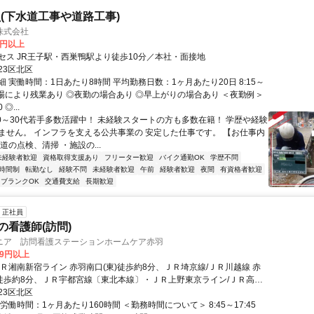
(下水道工事や道路工事)
株式会社
0円以上
セス JR王子駅・西巣鴨駅より徒歩10分／本社・面接地
23区北区
 実働時間：1日あたり8時間 平均勤務日数：1ヶ月あたり20日 8:15～
◎現場により残業あり ◎夜勤の場合あり ◎早上がりの場合あり ＜夜勤例＞
 ◎...
20～30代若手多数活躍中！ 未経験スタートの方も多数在籍！ 学歴や経験
ません。 インフラを支える公共事業の 安定した仕事です。 【お仕事内
道の点検、清掃 ・施設の...
未経験者歓迎
資格取得支援あり
フリーター歓迎
バイク通勤OK
学歴不問
時間制
転勤なし
経験不問
未経験者歓迎
午前
経験者歓迎
夜間
有資格者歓迎
ブランクOK
交通費支給
長期歓迎
正社員
の看護師(訪問)
ニア 訪問看護ステーションホームケア赤羽
69円以上
ＪＲ湘南新宿ライン 赤羽南口(東)徒歩約8分、ＪＲ埼京線/ＪＲ川越線 赤
)徒歩約8分、ＪＲ宇都宮線〔東北本線〕・ＪＲ上野東京ライン/ＪＲ高崎
(東)徒歩約8分 JR「赤羽」駅～徒歩7分 【勤務地】
23区北区
労働時間：1ヶ月あたり160時間 ＜勤務時間について＞ 8:45～17:45