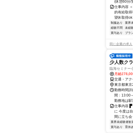
(休憩60分
仕事内容 
的有給取得
望休取得ok
制服あり
業界
経験不問
未経
賞与あり
ブラ
同じ企業の求人
少人数クラ
臨海セミナー
月給278,0
交通・アクセ
東京都東京
勤務時間詳
間：13:0
勤務地は駅
仕事内容 ▛
に 今度は
間に立ち会う
業界未経験者歓
賞与あり
育休