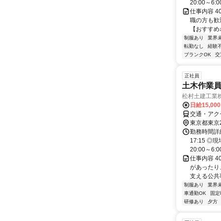
20:00～6:00
仕事内容 
職の方も歓
【おすすめポ
制服あり
業界
転勤なし
経験
ブランクOK
交
正社員
土木作業員
松村土建工業
日給15,00
交通・アク
東京都東京
勤務時間詳細
17:15 
20:00～6:00
仕事内容 
があったり
支える公共事
制服あり
業界
車通勤OK
固定
研修あり
夕方