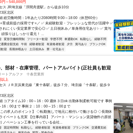
00円～540,000円
セス JR埼京線「浮間舟渡駅」から徒歩10分
23区北区
 総労働時間：1年あたり2080時間 9:00～18:00（休憩60分）
＼⭐育成前提の採用です⭐／ ✅ 未経験歓迎・フレッシュな世代が活躍中 ✅
されにくい安定業界で安心◎ ✅ 土日祝休み／単身用住宅あり✨ ✅ 賞与
頑張りはしっかり還元！ ...
迎
変形労働時間制
フリーター歓迎
学歴不問
車通勤OK
転勤なし
経験不問
交通費全額支給
午前
経験者歓迎
有資格者歓迎
夕方
賞与あり
ブランクOK
期歓迎
長期休暇あり
土日祝休み
寮・社宅あり
、部材・在庫管理、パートアルバイト(正社員も歓迎
リートアルファ 十条営業所
0円以上
セス ＪＲ京浜東北線「東十条駅」徒歩７分、埼京線「十条駅」徒歩９
23区北区
 コアタイム10：00～16：00 週休３日ok 出勤体制柔軟可能です 事例
～16：00まで 事例２：10：00～15：00まで
【この求人のポイント】 ◇転勤無しで地元に根付いて働ける◎ ◇長期休
ライベートも充実 【仕事内容】 アパート・マンション賃貸物件の原状
リノベーション工事を行っている会社...
迎
固定時間制
転勤なし
経験者歓迎
有資格者歓迎
ブランクOK
交通費支給
取得手当あり
服装自由
髪型・髪色自由