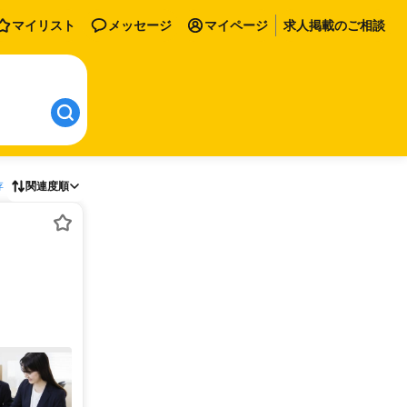
マイリスト
メッセージ
マイページ
求人掲載のご相談
存
関連度順