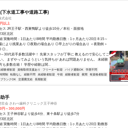
(下水道工事や道路工事)
株式会社
0円以上
セス JR王子駅・西巣鴨駅より徒歩10分／本社・面接地
23区北区
 実働時間：1日あたり8時間 平均勤務日数：1ヶ月あたり20日 8:15～
◎現場により残業あり ◎夜勤の場合あり ◎早上がりの場合あり ＜夜勤例＞
 ◎...
20～30代若手多数活躍中！ 先輩スタッフが丁寧に 教えるので安心してご
い。 まずやってみようという気持ちが あれば問題ありません。 未経験
も多数在籍！ 学歴や経験は関...
未経験者歓迎
資格取得支援あり
フリーター歓迎
バイク通勤OK
学歴不問
時間制
転勤なし
経験不問
未経験者歓迎
午前
経験者歓迎
夜間
有資格者歓迎
ブランクOK
交通費支給
長期歓迎
科助手
悠壮会 さわべ歯科クリニック王子神谷
00円～300,000円
セス 王子神谷駅より徒歩4分、東十条駅より徒歩7分
23区北区
細 実働時間：1日あたり8時間 平均勤務日数：1ヶ月あたり20日 勤務形