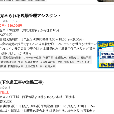
ら始められる現場管理アシスタント
コーポレーション
00円～540,000円
セス JR埼京線「浮間舟渡駅」から徒歩10分
23区北区
 総労働時間：1年あたり2080時間 9:00～18:00（休憩60分）
＼⭐育成前提の採用です⭐／ ✅ 未経験歓迎・フレッシュな世代が活躍中 ✅
されにくい安定業界で安心◎ ✅ 土日祝休み／単身用住宅あり✨ ✅ 賞与
頑張りはしっかり還元！ ...
迎
変形労働時間制
フリーター歓迎
学歴不問
車通勤OK
転勤なし
経験不問
交通費全額支給
午前
経験者歓迎
有資格者歓迎
夕方
賞与あり
ブランクOK
期歓迎
長期休暇あり
土日祝休み
寮・社宅あり
(下水道工事や道路工事)
株式会社
0円以上
セス JR王子駅・西巣鴨駅より徒歩10分／本社・面接地
23区北区
 実働時間：1日あたり8時間 平均勤務日数：1ヶ月あたり20日 8:15～
◎現場により残業あり ◎夜勤の場合あり ◎早上がりの場合あり ＜夜勤例＞