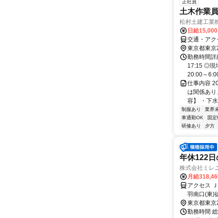
正社員
土木作業員
松村土建工業
日給15,00
交通・アク
東京都東京
勤務時間詳細
17:15 
20:00～6:00
仕事内容 
は関係あり
容】 ・下水
制服あり
業界
車通勤OK
固定
研修あり
夕方
年休122日
株式会社ミレ
月給318,4
アクセス 
羽南口(東
線 赤羽南口
東京都東京
勤務時間 総