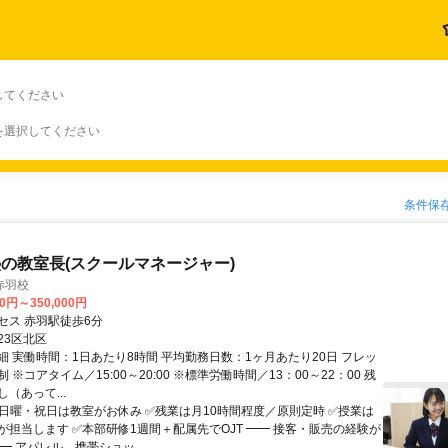
してください
を選択してください
条件保
の教室長(スクールマネージャー)
赤羽校
00円～350,000円
セス 赤羽駅徒歩6分
23区北区
細 実働時間：1日あたり8時間 平均勤務日数：1ヶ月あたり20日 フレッ
 ※コアタイム／15:00～20:00 ※標準労働時間／13：00～22：00 残
（あって...
✅日曜・祝日は教室がお休み ✅残業は月10時間程度／原則定時 ✅授業は
が担当します ✅本部研修1週間＋配属先でOJT ━━ 接客・販売の経験が
━ アパレル、携帯ショッ...