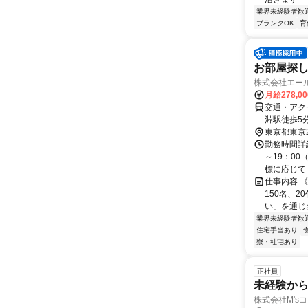
業界未経験者歓
ブランクOK
育
お部屋探し
株式会社エー
月給278,0
交通・アク
淵駅徒歩5
東京都東京
勤務時間詳細
～19：00
標に応じて 業
仕事内容 
150名、
い」を通じお
業界未経験者歓
住宅手当あり
寮・社宅あり
正社員
未経験か
株式会社M's