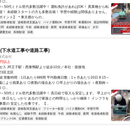
 ◎...
40～50代ミドル世代多数活躍中！ 運転免許があればOK！ 異業種から転
迎！ 未経験スタートの方も多数在籍！ 学歴や経験は関係ありません。
イント】 ＊東京都からの...
未経験者歓迎
資格取得支援あり
バイク通勤OK
学歴不問
車通勤OK
固定時間制
不問
未経験者歓迎
午前
経験者歓迎
夜間
有資格者歓迎
研修あり
夕方
通費支給
長期歓迎
深夜
(下水道工事や道路工事)
株式会社
0円以上
セス JR王子駅・西巣鴨駅より徒歩10分／本社・面接地
23区北区
 実働時間：1日あたり8時間 平均勤務日数：1ヶ月あたり20日 8:15～
◎現場により残業あり ◎夜勤の場合あり ◎早上がりの場合あり ＜夜勤例＞
 ◎...
40～50代ミドル世代多数活躍中！ 高日給で収入も安定します。 早上がり
、休日もしっかり あるので家族との時間もしっかり確保！ インフラを
業の 安定した仕事です。 【...
未経験者歓迎
資格取得支援あり
フリーター歓迎
バイク通勤OK
学歴不問
時間制
転勤なし
経験不問
未経験者歓迎
午前
経験者歓迎
夜間
有資格者歓迎
ブランクOK
交通費支給
長期歓迎