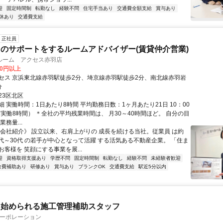
迎
固定時間制
転勤なし
経験不問
住宅手当あり
交通費全額支給
賞与あり
休あり
交通費支給
正社員
のサポートをするルームアドバイザー(賃貸仲介営業)
ルーム アクセス赤羽店
00円以上
セス 京浜東北線赤羽駅徒歩2分、埼京線赤羽駅徒歩2分、南北線赤羽岩
分
23区北区
 実働時間：1日あたり8時間 平均勤務日数：1ヶ月あたり21日 10：00
（実働8時間） ＊全社の平均残業時間は、 月30～40時間ほど。 自分の目
務量...
《会社紹介》 設立以来、右肩上がりの 成長を続ける当社。従業員 は約
20代～30代 の若手が中心となって活躍 する活気ある不動産企業。 「住ま
客様を 笑顔にする事業を展...
迎
資格取得支援あり
学歴不問
固定時間制
転勤なし
経験不問
未経験者歓迎
食費補助あり
研修あり
賞与あり
ブランクOK
交通費支給
駅近5分以内
ら始められる施工管理補助スタッフ
コーポレーション