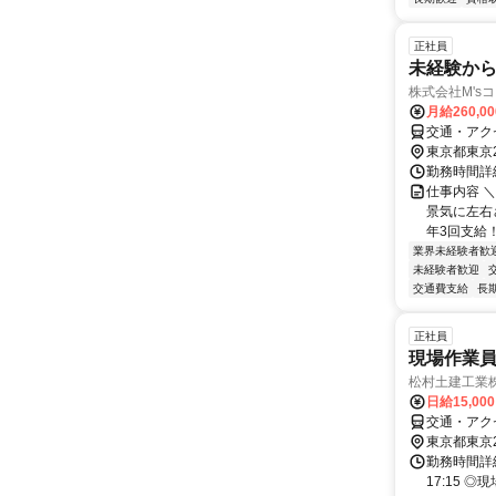
正社員
未経験か
株式会社M's
月給260,0
交通・アク
東京都東京
勤務時間詳細
仕事内容 
景気に左右
年3回支給！
業界未経験者歓
未経験者歓迎
交通費支給
長
正社員
現場作業員
松村土建工業
日給15,00
交通・アク
東京都東京
勤務時間詳細
17:15 