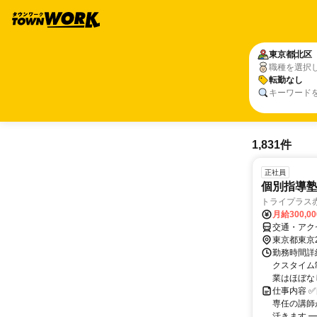
東京都
北区
職種を選択
転勤なし
キーワード
1,831件
正社員
個別指導塾
トライプラス
月給300,0
交通・アク
東京都東京
勤務時間詳
クスタイム制
業はほぼなし
仕事内容 
専任の講師
活きます ━