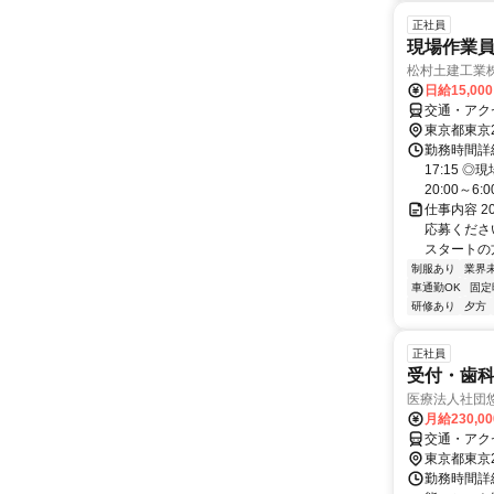
正社員
現場作業員
松村土建工業
日給15,00
交通・アク
東京都東京
勤務時間詳細
17:15 
20:00～6:00
仕事内容 
応募くださ
スタートの方
制服あり
業界
車通勤OK
固定
研修あり
夕方
正社員
受付・歯
医療法人社団
月給230,0
交通・アク
東京都東京
勤務時間詳