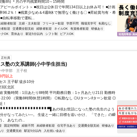
/実働8h) ＊月の平均残業時間10～15時間
＜アピールポイント＞ ■祝日は公休日で年間134日以上お休み可！ ■計画
率96.2％！ ■残業少なめ＆4週8休で無理なく働ける〇 ■昇給賞与有・希
 ■自転車移動で運転...
未経験者歓迎
主婦・主夫歓迎
フリーター歓迎
学歴不問
職場見学可
転勤なし
験者歓迎
交通費全額支給
経験者歓迎
ネイルOK
有資格者歓迎
研修あり
ンクOK
育休あり
駅近5分以内
シフト制
ピアスOK
正社員
ス塾の文系講師(小中学生担当)
小中学部 王子校
00円以上
ス 王子駅 徒歩10分
23区北区
細 実働時間：1日あたり8時間 平均勤務日数：1ヶ月あたり21日 勤務時
0～22:00 （実働8時間/休憩1時間） ◎転勤なし ◎Uターン/Iターン歓迎 ◎
近！
▝▝▝▝▝▝▝▝▝▝▝▝▝▝▝▝▝▝▜ あの頃お世話になった塾の先生のよう
自分がなってみたい―。 生徒と一緒に目標を追いかけ、 「できた」の瞬
。 あなたの...
迎
固定時間制
経験不問
未経験者歓迎
住宅手当あり
交通費全額支給
研修あり
あり
交通費支給
駅近5分以内
入社祝い金あり