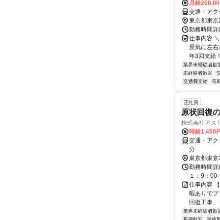
月給260,0
交通・アク
東京都東京
勤務時間詳細
仕事内容 
景気に左右
年3回支給！
業界未経験者歓
未経験者歓迎
交通費支給
長
正社員
原状回復の
株式会社アス
時給1,45
交通・アク
分
東京都東京
勤務時間詳細
１：9：00
仕事内容 
暇ありでプ
回復工事、
業界未経験者歓
長期歓迎
資格