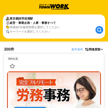
東京都
赤羽岩淵駅
経営・事業企画・人事・事務すべて
特徴/給与/雇用形態を選択してください
キーワードを選択してください
300件
条件保存
関連度順
契約社員