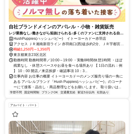
自社ブランドメインのアパレル・小物・雑貨販売
レジ業務なし♪働きながら垢抜けられる♪多くのファンに支持される自社
のお洋服を届けるお仕事！
HushPuppies(ハッシュパピー) イトーヨーカドー赤羽店
アクセス ＪＲ湘南新宿ライン 赤羽南口(西)徒歩約2分、ＪＲ宇都宮線
〔東北本線〕・ＪＲ上野東京ライン/ＪＲ高崎線 赤羽南口(西)徒歩約2
時給1,250円～1,350円
分、ＪＲ埼京線/りんかい線 赤羽南口(西)徒歩約2分 赤羽駅から徒歩2
東京都東京23区北区
分 ★駅チカ
勤務時間 勤務時間帯／10:00～19:00 ・実働8時間/休憩1時間 ・ほぼ
残業なし ・休憩スペースやお昼を食べる場所あり 【 1日の流れ：例
】 10：00 開店／来店挨拶・確認事項 10：3...
仕事内容 お仕事の概要 イトーヨーカドーのメンズ服売り場の一角に
ある アパレルブランド「Hush Puppies(ハッシュパピー)」のコーナ
ーにて接客・品出し・商品整理などをお願いします。 取り扱いは...
学歴不問
固定時間制
ブランクOK
交通費支給
駅近5分以内
社割あり
アルバイト・パート