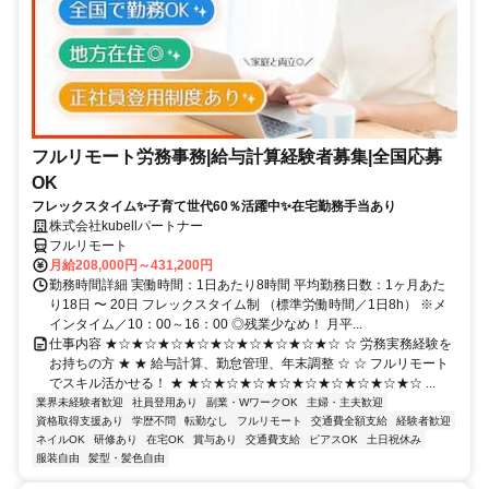
フルリモート労務事務|給与計算経験者募集|全国応募
OK
フレックスタイム✨子育て世代60％活躍中✨在宅勤務手当あり
株式会社kubellパートナー
フルリモート
月給208,000円～431,200円
勤務時間詳細 実働時間：1日あたり8時間 平均勤務日数：1ヶ月あた
り18日 〜 20日 フレックスタイム制 （標準労働時間／1日8h） ※メ
インタイム／10：00～16：00 ◎残業少なめ！ 月平...
仕事内容 ★☆★☆★☆★☆★☆★☆★☆★☆★☆ ☆ 労務実務経験を
お持ちの方 ★ ★ 給与計算、勤怠管理、年末調整 ☆ ☆ フルリモート
でスキル活かせる！ ★ ★☆★☆★☆★☆★☆★☆★☆★☆★☆ ...
業界未経験者歓迎
社員登用あり
副業・WワークOK
主婦・主夫歓迎
資格取得支援あり
学歴不問
転勤なし
フルリモート
交通費全額支給
経験者歓迎
ネイルOK
研修あり
在宅OK
賞与あり
交通費支給
ピアスOK
土日祝休み
服装自由
髪型・髪色自由