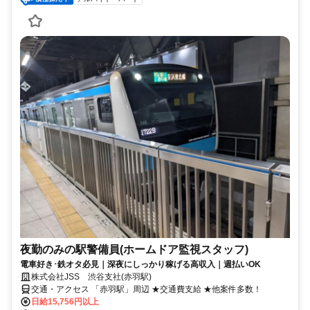
夜勤のみの駅警備員(ホームドア監視スタッフ)
電車好き･鉄オタ必見｜深夜にしっかり稼げる高収入｜週払いOK
株式会社JSS 渋谷支社(赤羽駅)
交通・アクセス 「赤羽駅」周辺 ★交通費支給 ★他案件多数！
日給15,756円以上