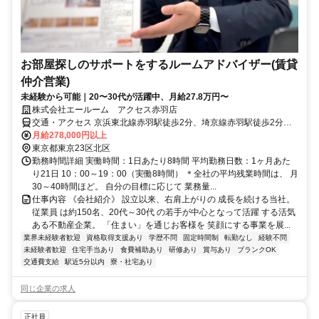
お部屋探しのサポートをするルームアドバイザー(賃貸
仲介営業)
未経験から可能｜20〜30代が活躍中、月給27.8万円〜
株式会社エールーム アクセス赤羽店
交通・アクセス 京浜東北線赤羽駅徒歩2分、埼京線赤羽駅徒歩2分、
南北線赤羽岩淵駅徒歩5分
月給278,000円以上
東京都東京23区北区
勤務時間詳細 実働時間：1日あたり8時間 平均勤務日数：1ヶ月あた
り21日 10：00～19：00（実働8時間） ＊全社の平均残業時間は、 月
30～40時間ほど。 自分の目標に応じて 業務量...
仕事内容 《会社紹介》 設立以来、右肩上がりの 成長を続ける当社。
従業員 は約150名、20代～30代 の若手が中心となって活躍 する活気
ある不動産企業。 「住まい」を通じお客様を 笑顔にする事業を展...
業界未経験者歓迎
資格取得支援あり
学歴不問
固定時間制
転勤なし
経験不問
未経験者歓迎
住宅手当あり
食費補助あり
研修あり
賞与あり
ブランクOK
交通費支給
駅近5分以内
寮・社宅あり
同じ企業の求人
正社員