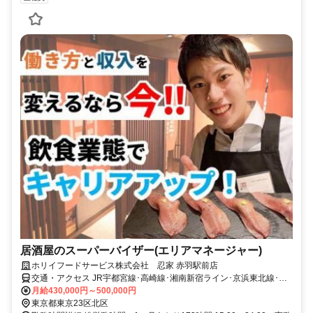
居酒屋のスーパーバイザー(エリアマネージャー)
ホリイフードサービス株式会社 忍家 赤羽駅前店
交通・アクセス JR宇都宮線･高崎線･湘南新宿ライン･京浜東北線･埼
京線「赤羽」駅東口徒歩2分 東京メトロ南北線･埼玉高速鉄道線「赤
月給430,000円～500,000円
羽岩淵」駅1番出口徒歩7分 東京メトロ南北線「志茂」駅2番出口徒歩
東京都東京23区北区