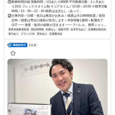
勤務時間詳細 実働時間：1日あたり8時間 平均勤務日数：1ヶ月あた
り20日 フレックスタイム制 ※コアタイム／15:00～20:00 ※標準労働
時間／13：00～22：00 残業はほぼなし（あって...
仕事内容 ✅日曜・祝日は教室がお休み ✅残業は月10時間程度／原則
定時 ✅授業は専任の講師が担当します ✅本部研修1週間＋配属先で
OJT ━━ 接客・販売の経験が活きます ━━ アパレル、携帯ショッ...
業界未経験者歓迎
固定時間制
転勤なし
経験不問
住宅手当あり
交通費全額支給
賞与あり
ブランクOK
育休あり
交通費支給
正社員