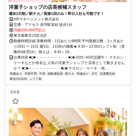
洋菓子ショップの店長候補スタッフ
週休2日制／駅チカ／面接1回のみ！即日入社も可能です！
HRマネージメント株式会社
交通・アクセス 赤羽駅直結 徒歩1分
月給250,000円以上
東京都東京23区北区
勤務時間詳細 実働時間：1日あたり8時間 平均勤務日数：1ヶ月あた
り20日 〜 22日 週5日、1日8hの稼働★ 9:30～22:00のシフト制 （実
働8h/休憩1h） 例えば… 9:45～19...
仕事内容 ■□■－－－－－－－－－■□■ 20代~40代活躍中！ マカロン・
ケーキなどが有名な 人気の洋菓子ショップで 店長として働きません
か？ ■□■－－－－－－－－－■□■ マカロン・ケーキ・焼...
制服あり
学歴不問
午前
経験者歓迎
駅ナカ
研修あり
夕方
交通費支給
駅近5分以内
シフト制
正社員