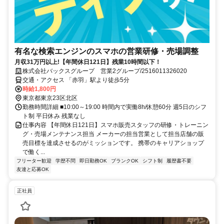
有名な検索エンジンのスマホの営業研修・売場調整
月収31万円以上!【年間休日121日】残業10時間以下！
株式会社バックスグループ 営業2グループ/2516011326020
交通・アクセス 「赤羽」駅より徒歩5分
時給1,800円
東京都東京23区北区
勤務時間詳細 ■10:00～19:00 時間内で実働8h/休憩60分 週5日のシフ
ト制 平日休み 残業なし
仕事内容 【年間休日121日】スマホ販売スタッフの研修・トレーニン
グ・売場メンテナンス担当 メーカーの担当営業として担当店舗の販
売目標を達成させるのがミッションです。 携帯のキャリアショップ
で働く...
フリーター歓迎
学歴不問
即日勤務OK
ブランクOK
シフト制
履歴書不要
友達と応募OK
正社員