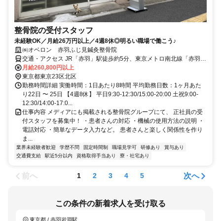
整骨院の受付スタッフ
未経験OK／月給26万円以上／4週8休◎明るい職場で働こう♪
㈱オベロン 赤羽ふじ見鍼灸整骨院
交通・アクセス JR「赤羽」駅徒歩約5分、東京メトロ南北線「赤羽岩
淵」駅徒歩5分
月給260,800円以上
東京都東京23区北区
勤務時間詳細 実働時間：1日あたり8時間 平均勤務日数：1ヶ月あた
り22日 〜 25日 【4週8休】 平日9:30-12:30/15:00-20:00 土祝9:00-
12:30/14:00-17:0...
仕事内容 メディアにも掲載される整骨院グループにて、 正社員の受
付スタッフを募集中！ ・患者さんの対応 ・機械の使用方法の説明 ・
電話対応 ・簡単なデータ入力など。 患者さんと楽しく関係性を作り
ま...
業界未経験者歓迎
学歴不問
固定時間制
職場見学可
研修あり
賞与あり
交通費支給
駅近5分以内
資格取得手当あり
寮・社宅あり
前へ
次へ
1
2
3
4
5
この条件の新着求人を受け取る
東京都 / 赤羽岩淵駅