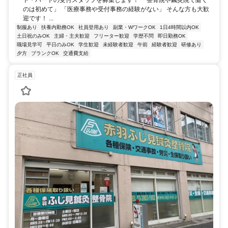
ト・パートの受付スタッフを募集します！ 「整骨院や鍼灸院で働く
のは初めて」 「医療事務や受付事務の経験がない」 そんな方も大歓
迎です！ ...
制服あり
扶養内勤務OK
社員登用あり
副業・WワークOK
1日4時間以内OK
土日祝のみOK
主婦・主夫歓迎
フリーター歓迎
学歴不問
即日勤務OK
職場見学可
平日のみOK
学生歓迎
未経験者歓迎
午前
経験者歓迎
研修あり
夕方
ブランクOK
交通費支給
正社員