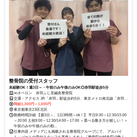
整骨院の受付スタッフ
未経験OK！週3日～・午前のみ午後のみOK◎赤羽駅徒歩5分
㈱オベロン 赤羽ふじ見鍼灸整骨院
交通・アクセス JR「赤羽」駅徒歩約5分、東京メトロ南北線「赤羽岩
淵」駅徒歩5分
時給1,300円～1,690円
東京都東京23区北区
勤務時間詳細 【週3日～、1日3時間～ok！】 平日9:30～12:30/15:00
～20:00 土祝9:00～12:30/14:00～17:00 ＜選べる働き方が嬉しい！＞
午前のみや午後のみの勤...
仕事内容 メディアにも掲載される整骨院グループにて、 アルバイ