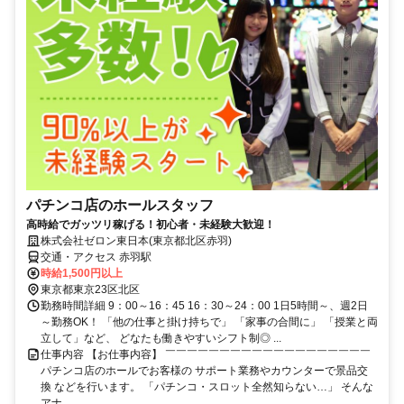
パチンコ店のホールスタッフ
高時給でガッツリ稼げる！初心者・未経験大歓迎！
株式会社ゼロン東日本(東京都北区赤羽)
交通・アクセス 赤羽駅
時給1,500円以上
東京都東京23区北区
勤務時間詳細 9：00～16：45 16：30～24：00 1日5時間～、週2日
～勤務OK！ 「他の仕事と掛け持ちで」 「家事の合間に」 「授業と両
立して」など、 どなたも働きやすいシフト制◎ ...
仕事内容 【お仕事内容】 ￣￣￣￣￣￣￣￣￣￣￣￣￣￣￣￣￣￣￣
パチンコ店のホールでお客様の サポート業務やカウンターで景品交
換 などを行います。 「パチンコ・スロット全然知らない…」 そんな
アナ...