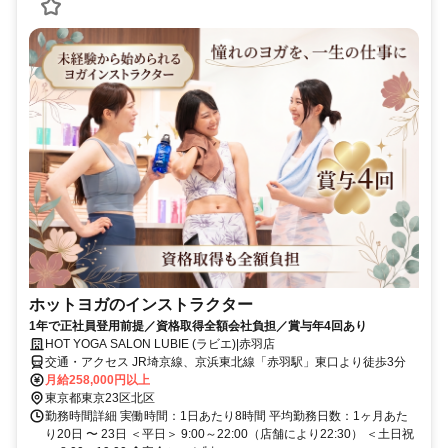
ホットヨガのインストラクター
1年で正社員登用前提／資格取得全額会社負担／賞与年4回あり
HOT YOGA SALON LUBIE (ラビエ)|赤羽店
交通・アクセス JR埼京線、京浜東北線「赤羽駅」東口より徒歩3分
月給258,000円以上
東京都東京23区北区
勤務時間詳細 実働時間：1日あたり8時間 平均勤務日数：1ヶ月あた
り20日 〜 23日 ＜平日＞ 9:00～22:00（店舗により22:30） ＜土日祝