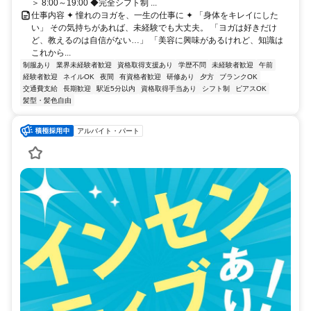
＞ 8:00～19:00 ◆完全シフト制 ...
仕事内容 ✦ 憧れのヨガを、一生の仕事に ✦ 「身体をキレイにした
い」 その気持ちがあれば、未経験でも大丈夫。 「ヨガは好きだけ
ど、教えるのは自信がない…」 「美容に興味があるけれど、知識は
これから...
制服あり
業界未経験者歓迎
資格取得支援あり
学歴不問
未経験者歓迎
午前
経験者歓迎
ネイルOK
夜間
有資格者歓迎
研修あり
夕方
ブランクOK
交通費支給
長期歓迎
駅近5分以内
資格取得手当あり
シフト制
ピアスOK
髪型・髪色自由
アルバイト・パート