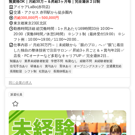
無資格OK｜月給30万～＆昇給3ヶ月毎｜完全週休２日制
アイケアLaBo(赤羽店)
交通・アクセス 赤羽駅から徒歩圏内
月給300,000円～500,000円
東京都東京23区北区
勤務時間詳細 総労働時間：1ヶ月あたり169時間33分 10:00〜
20:00（実働8時間／休憩1時間） ※シフト制（最終受付19:00） ※シ
フト例：10:00〜19:00／11:00〜20:00...
仕事内容 ✅ 月給30万円～｜未経験から「眼のプロ」へ ✅ “眼”に着目
した独自の整体技術で注目サロン ✅ 昇給3ヶ月ごと＆＋賞与年2回 ✅
店長・FCオーナーなど多彩なキャリアUP ✅ 完全週休2日...
制服あり
業界未経験者歓迎
学歴不問
転勤なし
経験不問
未経験者歓迎
住宅手当あり
研修あり
賞与あり
育休あり
オープニングスタッフ
交通費支給
長期歓迎
シフト制
社割あり
長期休暇あり
同じ企業の求人
派遣社員