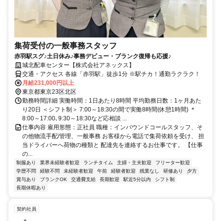
集荷受付の一般事務スタッフ
赤羽駅スグ♪土日休み♪事務デビュー・ブランク復帰も応援♪
城北配車センター【株式会社アネックス】
交通・アクセス 各線「赤羽駅」徒歩1分 ※駅チカ！通勤ラクラク！
月給231,000円以上
東京都東京23区北区
勤務時間詳細 実働時間：1日あたり8時間 平均勤務日数：1ヶ月あた
り20日 ＜シフト制＞ 7:00～18:30の間で実働8時間(休憩1時間) ＊
8:00～17:00､9:30～18:30など応相談 ...
仕事内容 雇用形態：正社員 職種：インバウンドコールスタッフ、そ
の他物流手配/管理、一般事務 お客様から電話で集荷依頼を受け、 担
当ドライバーへ荷物の種類と 配達先を連絡するお仕事です。 【仕事
の...
制服あり
業界未経験者歓迎
ランチタイム
主婦・主夫歓迎
フリーター歓迎
学歴不問
経験不問
未経験者歓迎
午前
経験者歓迎
残業なし
研修あり
夕方
賞与あり
ブランクOK
交通費支給
長期歓迎
駅近5分以内
シフト制
長期休暇あり
契約社員