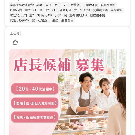
業界未経験者歓迎
副業・WワークOK
バイク通勤OK
学歴不問
職場見学可
経験不問
週払いOK
即日払いOK
研修あり
ブランクOK
交通費支給
長期歓迎
駅近5分以内
週2・3日からOK
シフト制
週4日以上OK
履歴書不要
友達と応募OK
寮・社宅あり
髪型・髪色自由
正社員