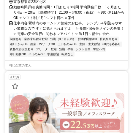
東京都東京23区北区
勤務時間詳細 実働時間：1日あたり8時間 平均勤務日数：1ヶ月あた
り4日 〜 20日 【勤務時間】 21:00～翌9:00（夜勤） ⭐ 週0･週1日から
OK ⭐ シフト制／月1シフト提出 ⭐ 案件...
仕事内容 駅構内のホームドア警備のお仕事。 シンプル＆馴染みやす
い業務なので すぐに覚えられますよ！ ✨ 夜間･深夜帯メインの募集！
✨ 電車の安全運行に関わるレアバイト ✨ 週1日～都合に合わ...
制服あり
業界未経験者歓迎
短期（3ヵ月以内）
扶養内勤務OK
社員登用あり
週1日からOK
副業・WワークOK
土日祝のみOK
主婦・主夫歓迎
60代も応募可
資格取得支援あり
フリーター歓迎
短期
早朝
シフト自由
学歴不問
即日勤務OK
平日のみOK
学生歓迎
転勤なし
同じ企業の求人
正社員