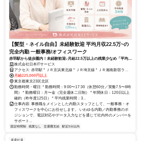
【髪型・ネイル自由】未経験歓迎 平均月収22.5万~の
完全内勤 一般事務/オフィスワーク
赤羽駅から徒歩圏内！未経験歓迎♪月給22.5万以上の残業少なめ「平均残
業3時間」髪型・ネイル自由・土日祝休みのホワイトでワークライフバ
株式会社日本ITサービス
ランス整った環境から完全内勤の事務デビューしませんか？
アクセス: 赤羽駅 * ＪＲ京浜東北線 * ＪＲ埼京線 * ＪＲ湘南新宿ライ
ン * ＪＲ宇都宮線 * ＪＲ高崎線
月給225,000円以上
東京都東京23区北区
勤務時間・曜日: * 勤務時間：9:00〜17:30（休憩60分／実働7.5〜8時
間） * 勤務曜日：月〜金（完全週休二日制） * 年間休日：120日以上
確約（昨年度125日） * 平均残業時間：3...
仕事内容: 事務職をメインとした内勤スタッフとして、一般事務・オ
フィスワークを中心にお任せします。 いわゆる内勤／内勤事務のポ
ジションで、電話対応やデータ入力などを通じて社内外のメンバーを
サポート...
固定時間制
残業なし
交通費支給
駅近5分以内
派遣社員