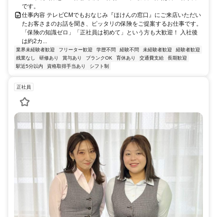
です。
仕事内容 テレビCMでもおなじみ『ほけんの窓口』にご来店いただい
たお客さまのお話を聞き、ピッタリの保険をご提案するお仕事です。
「保険の知識ゼロ」「正社員は初めて」という方も大歓迎！ 入社後
は約2カ...
業界未経験者歓迎
フリーター歓迎
学歴不問
経験不問
未経験者歓迎
経験者歓迎
残業なし
研修あり
賞与あり
ブランクOK
育休あり
交通費支給
長期歓迎
駅近5分以内
資格取得手当あり
シフト制
正社員