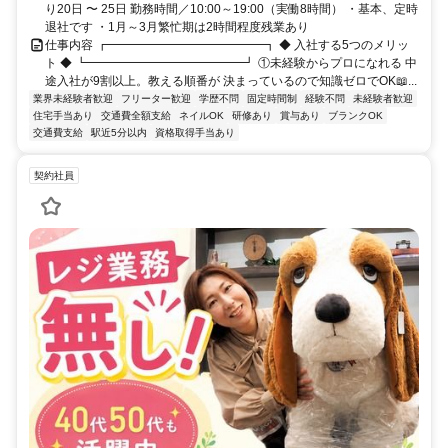
り20日 〜 25日 勤務時間／10:00～19:00（実働8時間） ・基本、定時
退社です ・1月～3月繁忙期は2時間程度残業あり
仕事内容 ┏━━━━━━━━━━━━━┓ ◆ 入社する5つのメリッ
ト ◆ ┗━━━━━━━━━━━━━┛ ①未経験からプロになれる 中
途入社が9割以上。教える順番が 決まっているので知識ゼロでOK📖...
業界未経験者歓迎
フリーター歓迎
学歴不問
固定時間制
経験不問
未経験者歓迎
住宅手当あり
交通費全額支給
ネイルOK
研修あり
賞与あり
ブランクOK
交通費支給
駅近5分以内
資格取得手当あり
契約社員