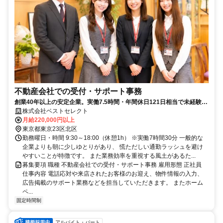
不動産会社での受付・サポート事務
創業40年以上の安定企業。実働7.5時間・年間休日121日相当で未経験か
ら始められる受付事務
株式会社ベストセレクト
月給220,000円以上
東京都東京23区北区
勤務曜日・時間 9:30～18:00（休憩1h） ※実働7時間30分 一般的な
企業よりも朝に少しゆとりがあり、 慌ただしい通勤ラッシュを避け
やすいことが特徴です。 また業務効率を重視する風土があるた...
募集要項 職種 不動産会社での受付・サポート事務 雇用形態 正社員
仕事内容 電話応対や来店されたお客様のお迎え、物件情報の入力、
広告掲載のサポート業務などを担当していただきます。 またホーム
ペ...
固定時間制
アルバイト・パート