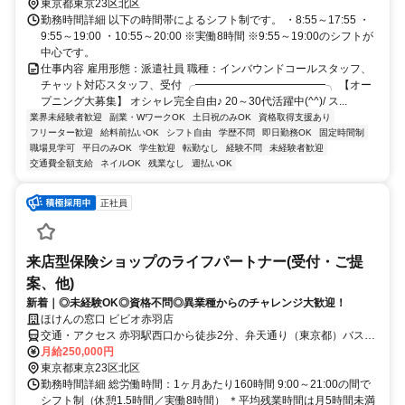
東京都東京23区北区
勤務時間詳細 以下の時間帯によるシフト制です。 ・8:55～17:55 ・
9:55～19:00 ・10:55～20:00 ※実働8時間 ※9:55～19:00のシフトが
中心です。
仕事内容 雇用形態：派遣社員 職種：インバウンドコールスタッフ、
チャット対応スタッフ、受付 ╭━━━━━━━━━━━━╮ 【オー
プニング大募集】 オシャレ完全自由♪ 20～30代活躍中(^^)/ ス...
業界未経験者歓迎
副業・WワークOK
土日祝のみOK
資格取得支援あり
フリーター歓迎
給料前払いOK
シフト自由
学歴不問
即日勤務OK
固定時間制
職場見学可
平日のみOK
学生歓迎
転勤なし
経験不問
未経験者歓迎
交通費全額支給
ネイルOK
残業なし
週払いOK
正社員
来店型保険ショップのライフパートナー(受付・ご提
案、他)
新着｜◎未経験OK◎資格不問◎異業種からのチャレンジ大歓迎！
ほけんの窓口 ビビオ赤羽店
交通・アクセス 赤羽駅西口から徒歩2分、弁天通り（東京都）バス停
から徒歩1分
月給250,000円
東京都東京23区北区
勤務時間詳細 総労働時間：1ヶ月あたり160時間 9:00～21:00の間で
シフト制（休憩1.5時間／実働8時間） ＊平均残業時間は月5時間未満