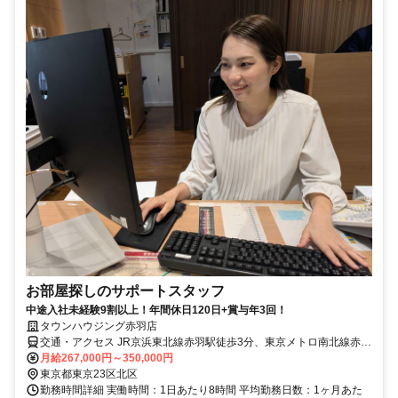
お部屋探しのサポートスタッフ
中途入社未経験9割以上！年間休日120日+賞与年3回！
タウンハウジング赤羽店
交通・アクセス JR京浜東北線赤羽駅徒歩3分、東京メトロ南北線赤羽
岩淵駅徒歩8分
月給267,000円～350,000円
東京都東京23区北区
勤務時間詳細 実働時間：1日あたり8時間 平均勤務日数：1ヶ月あた