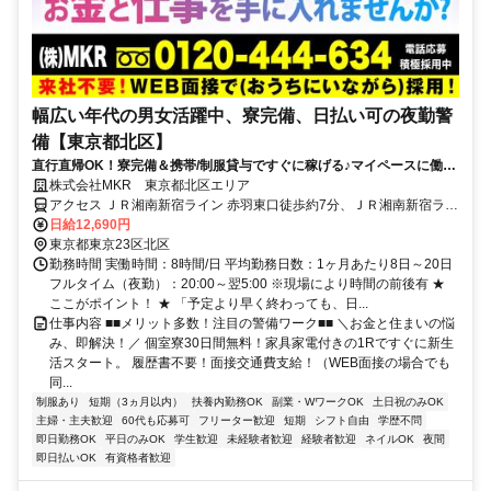
幅広い年代の男女活躍中、寮完備、日払い可の夜勤警
備【東京都北区】
直行直帰OK！寮完備＆携帯/制服貸与ですぐに稼げる♪マイペースに働け
ます！
株式会社MKR 東京都北区エリア
アクセス ＪＲ湘南新宿ライン 赤羽東口徒歩約7分、ＪＲ湘南新宿ライ
ン 赤羽東口徒歩約7分、ＪＲ湘南新宿ライン 赤羽東口徒歩約7分 東京
日給12,690円
都北区エリア(田端駅、西ケ原駅、西ケ原四丁目駅、東十条駅)
東京都東京23区北区
勤務時間 実働時間：8時間/日 平均勤務日数：1ヶ月あたり8日～20日
フルタイム（夜勤）：20:00～翌5:00 ※現場により時間の前後有 ★
ここがポイント！ ★ 「予定より早く終わっても、日...
仕事内容 ■■メリット多数！注目の警備ワーク■■ ＼お金と住まいの悩
み、即解決！／ 個室寮30日間無料！家具家電付きの1Rですぐに新生
活スタート。 履歴書不要！面接交通費支給！（WEB面接の場合でも
同...
制服あり
短期（3ヵ月以内）
扶養内勤務OK
副業・WワークOK
土日祝のみOK
主婦・主夫歓迎
60代も応募可
フリーター歓迎
短期
シフト自由
学歴不問
即日勤務OK
平日のみOK
学生歓迎
未経験者歓迎
経験者歓迎
ネイルOK
夜間
即日払いOK
有資格者歓迎