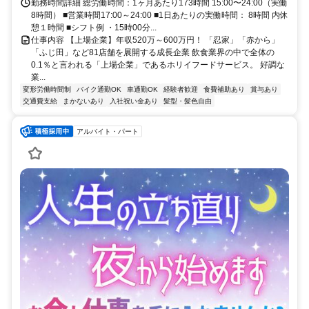
14分 赤羽駅から168m
勤務時間詳細 総労働時間：1ヶ月あたり173時間 15:00〜24:00（実働
8時間） ■営業時間17:00～24:00 ■1日あたりの実働時間： 8時間 内休
憩１時間 ■シフト例 ・15時00分...
仕事内容 【上場企業】年収520万～600万円！ 「忍家」「赤から」
「ふじ田」など81店舗を展開する成長企業 飲食業界の中で全体の
0.1％と言われる「上場企業」であるホリイフードサービス。 好調な
業...
変形労働時間制
バイク通勤OK
車通勤OK
経験者歓迎
食費補助あり
賞与あり
交通費支給
まかないあり
入社祝い金あり
髪型・髪色自由
アルバイト・パート