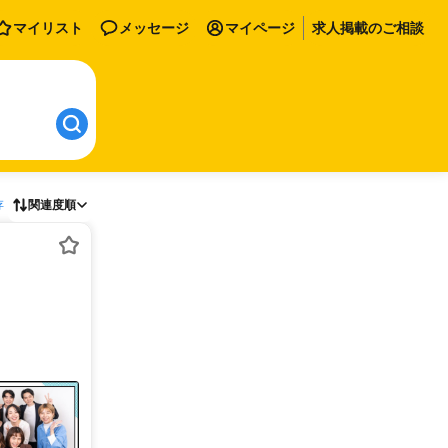
マイリスト
メッセージ
マイページ
求人掲載のご相談
存
関連度順