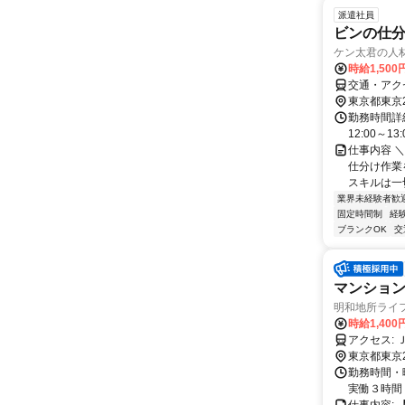
派遣社員
ビンの仕
ケン太君の人
時給1,500
交通・アク
東京都東京
勤務時間詳細 
12:00～1
仕事内容 
仕分け作業
スキルは一切
業界未経験者歓
固定時間制
経
ブランクOK
交
マンション清
明和地所ライ
時給1,400
ア
東京都東京
勤務時間・
実働３時間