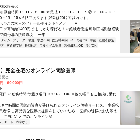
23区板橋区
 勤務時間9：00～18：00 休憩 ①10：00～10：15 ②12：00～13：
：00～15：15 の計3回あります 残業は20時間以内です。
＼＼✨この求人のアピールポイント✨／／ ￣￣V￣￣￣￣￣￣￣￣￣￣￣
￣ ✅高時給1400円で しっかり稼げる！ ✅経験者優遇 印刷工場勤務経験
空調完備の快適環境！ 一年...
チタイム
フリーター歓迎
学歴不問
固定時間制
平日のみOK
午前
経験者歓迎
夕方
交通費支給
長期歓迎
フルタイム歓迎
週4日以上OK
ひげOK
定】完全在宅のオンライン問診医師
博愛会
0円～80,000円
ト
日: ✅勤務時間 毎週水曜日 10:00～19:00 ※他の曜日もご相談に乗れ
 スキマ時間に医師の診察が受けられる オンライン診療サービス。 事業拡
患者様に 高品質な医療の提供をしていくため、 医師の皆様のお力添え
 ご自宅などでのオンライン診...
ルリモート
残業なし