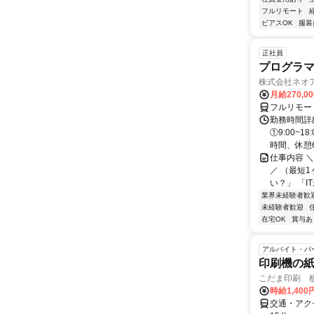
フルリモート
ピアスOK
服装
正社員
プログラマ
株式会社ネオ
月給270,0
フルリモー
勤務時間詳細
①9:00~
時間、休憩6.
仕事内容 
／ （最短
い？」 「I
業界未経験者歓
未経験者歓迎
在宅OK
賞与あ
アルバイト・パ
印刷機の
こだま印刷 
時給1,400
交通・アクセ