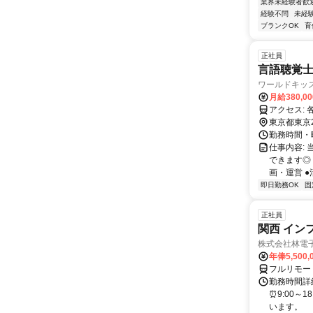
業界未経験者歓
経験不問
未経
ブランクOK
育
正社員
言語聴覚士
ワールドキッ
月給380,0
ア
東京都東京
勤務時間・曜日
仕事内容:
できます◎
画・運営 ●
即日勤務OK
固
正社員
関西 イン
株式会社林電
年俸5,500,
フルリモー
勤務時間詳細
⏰9:00～
います。