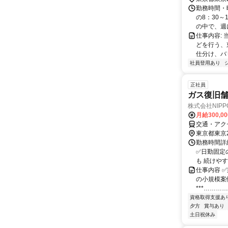
OK！
勤務時間・
の8：30～
の中で、週に
仕事内容:
どを行う、
仕分け、バ
社員登用あり
正社員
ガス復旧
株式会社NIP
月給300,0
交通・アク
東京都東京
勤務時間詳細
✅日勤固定
も 続けや
仕事内容 ✅
の小規模案
***………
資格取得支援あ
夕方
賞与あり
土日祝休み