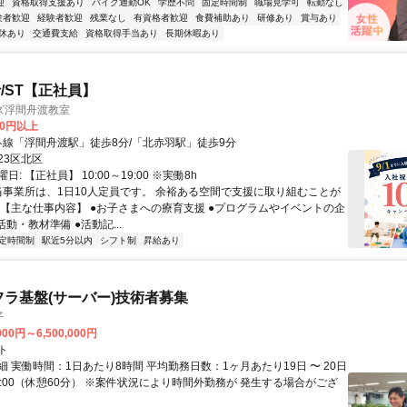
迎
資格取得支援あり
バイク通勤OK
学歴不問
固定時間制
職場見学可
転勤なし
験者歓迎
経験者歓迎
残業なし
有資格者歓迎
食費補助あり
研修あり
賞与あり
休あり
交通費支給
資格取得手当あり
長期休暇あり
/ST【正社員】
ズ浮間舟渡教室
00円以上
クセス: 各線「浮間舟渡駅」徒歩8分/「北赤羽駅」徒歩9分
23区北区
: 【正社員】 10:00～19:00 ※実働8h
 当事業所は、1日10人定員です。 余裕ある空間で支援に取り組むことが
 【主な仕事内容】 ●お子さまへの療育支援 ●プログラムやイベントの企
活動・教材準備 ●活動記...
定時間制
駅近5分以内
シフト制
昇給あり
フラ基盤(サーバー)技術者募集
子
000円～6,500,000円
ト
 実働時間：1日あたり8時間 平均勤務日数：1ヶ月あたり19日 〜 20日
18:00（休憩60分） ※案件状況により時間外勤務が 発生する場合がござ