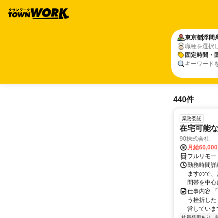
東京都
浮間
職種を選択
固定時間・
キーワード
440件
業務委託
在宅可能
90株式会社
月給60,00
フルリモー
勤務時間詳
ますので、お
間帯を中心に
仕事内容 
う挫折したく
営しています
社員登用あり