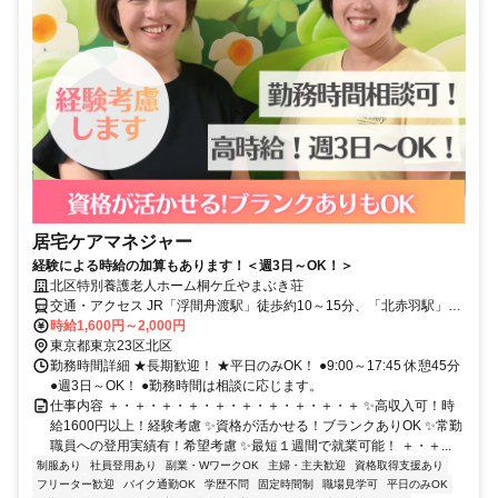
居宅ケアマネジャー
経験による時給の加算もあります！＜週3日～OK！＞
北区特別養護老人ホーム桐ケ丘やまぶき荘
交通・アクセス JR「浮間舟渡駅」徒歩約10～15分、「北赤羽駅」も
利用可能、自転車通勤OK（バイクNG）
時給1,600円～2,000円
東京都東京23区北区
勤務時間詳細 ★長期歓迎！ ★平日のみOK！ ●9:00～17:45 休憩45分
●週3日～OK！ ●勤務時間は相談に応じます。
仕事内容 ＋・＋・＋・＋・＋・＋・＋・＋・＋・＋ ✨高収入可！時
給1600円以上！経験考慮 ✨資格が活かせる！ブランクありOK ✨常勤
職員への登用実績有！希望考慮 ✨最短１週間で就業可能！ ＋・＋...
制服あり
社員登用あり
副業・WワークOK
主婦・主夫歓迎
資格取得支援あり
フリーター歓迎
バイク通勤OK
学歴不問
固定時間制
職場見学可
平日のみOK