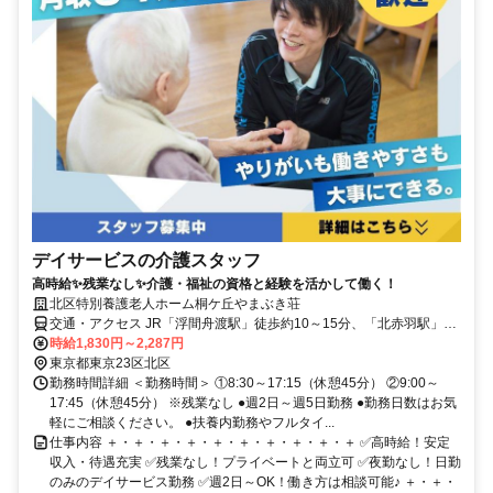
デイサービスの介護スタッフ
高時給✨残業なし✨介護・福祉の資格と経験を活かして働く！
北区特別養護老人ホーム桐ケ丘やまぶき荘
交通・アクセス JR「浮間舟渡駅」徒歩約10～15分、「北赤羽駅」も
利用可能、自転車通勤OK（バイクNG）
時給1,830円～2,287円
東京都東京23区北区
勤務時間詳細 ＜勤務時間＞ ①8:30～17:15（休憩45分） ②9:00～
17:45（休憩45分） ※残業なし ●週2日～週5日勤務 ●勤務日数はお気
軽にご相談ください。 ●扶養内勤務やフルタイ...
仕事内容 ＋・＋・＋・＋・＋・＋・＋・＋・＋・＋ ✅高時給！安定
収入・待遇充実 ✅残業なし！プライベートと両立可 ✅夜勤なし！日勤
のみのデイサービス勤務 ✅週2日～OK！働き方は相談可能♪ ＋・＋・