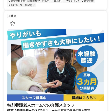
交通費全額支給
経験者歓迎
研修あり
賞与あり
ブランクOK
交通費支給
長期歓迎
寮・社宅あり
正社員
特別養護老人ホームでの介護スタッフ
残業10時間未満★年休120日以上★手当充実で毎月の収入安定