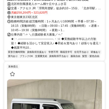
北区特別養護老人ホーム桐ケ丘やまぶき荘
交通・アクセス JR「浮間舟渡駅」徒歩約10～15分、「北赤羽駅」も
利用可能、自転車通勤OK（バイクNG）
月給250,204円～323,620円
東京都東京23区北区
勤務時間詳細 総労働時間：1ヶ月あたり160時間 ＜早番＞07:30～
16:15（実働8時間） ＜日勤＞09:00～17:45（実働8時間） ＜遅番＞
10:45～19:30（実働8時間） ＜夜勤＞1...
仕事内容 °˖✧ ＼介護経験者大募集／✧˖°
★:・.――――――――――――.・:☆ ◆実務経験半年以上の方歓
迎！ ◆経験を活かして安定収入♪ ◆昇給＆賞与あり！頑張りを還元！
◆残業平均10...
変形労働時間制
資格取得支援あり
学歴不問
職場見学可
住宅手当あり
研修あり
賞与あり
ブランクOK
交通費支給
資格取得手当あり
服装自由
髪型・髪色自由
業務委託