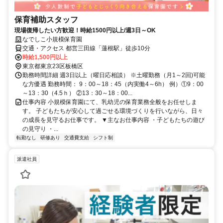
保育補助スタッフ
現場復帰したい方歓迎！時給1500円以上/週3日～OK
なでしこ小規模保育園
交通・アクセス 都営三田線「蓮根駅」徒歩10分
時給1,500円以上
東京都東京23区板橋区
勤務時間詳細 週3日以上（曜日応相談） ※土曜勤務（月1～2回)可能
な方優遇 勤務時間： 9：00～18：45（内実働4～6h） 例）①9：00
～13：30（4.5ｈ） ②13：30～18：00...
仕事内容 小規模保育園にて、乳幼児の保育業務全般をお任せしま
す。 子どもたちが安心して過ごせる環境づくりを行いながら、日々
の成長を見守るお仕事です。 ▼主なお仕事内容 ・子どもたちの遊び
の見守り ・...
転勤なし
研修あり
交通費支給
シフト制
派遣社員