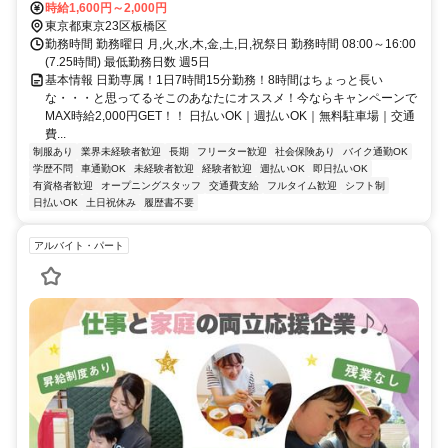
分 ＊車通勤可能（規定あり）
時給1,600円～2,000円
東京都東京23区板橋区
勤務時間 勤務曜日 月,火,水,木,金,土,日,祝祭日 勤務時間 08:00～16:00
(7.25時間) 最低勤務日数 週5日
基本情報 日勤専属！1日7時間15分勤務！8時間はちょっと長い
な・・・と思ってるそこのあなたにオススメ！今ならキャンペーンで
MAX時給2,000円GET！！ 日払いOK｜週払いOK｜無料駐車場｜交通
費...
制服あり
業界未経験者歓迎
長期
フリーター歓迎
社会保険あり
バイク通勤OK
学歴不問
車通勤OK
未経験者歓迎
経験者歓迎
週払いOK
即日払いOK
有資格者歓迎
オープニングスタッフ
交通費支給
フルタイム歓迎
シフト制
日払いOK
土日祝休み
履歴書不要
アルバイト・パート