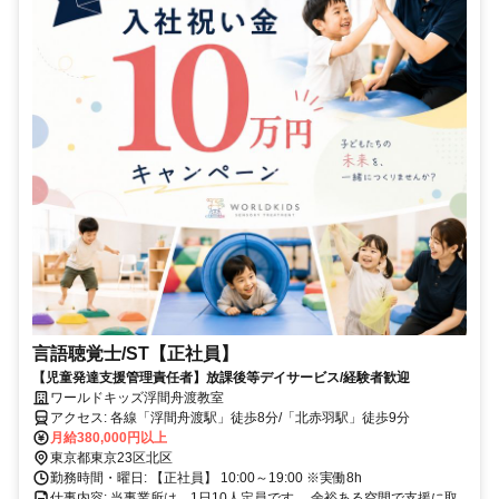
言語聴覚士/ST【正社員】
【児童発達支援管理責任者】放課後等デイサービス/経験者歓迎
ワールドキッズ浮間舟渡教室
アクセス: 各線「浮間舟渡駅」徒歩8分/「北赤羽駅」徒歩9分
月給380,000円以上
東京都東京23区北区
勤務時間・曜日: 【正社員】 10:00～19:00 ※実働8h
仕事内容: 当事業所は、1日10人定員です。 余裕ある空間で支援に取