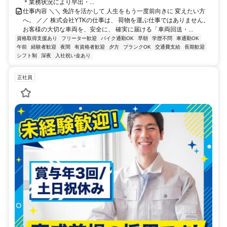
＊業務状況により早出・...
仕事内容 ＼＼ 免許を活かして 人生をもう一度前向きに 変えたい方
へ。 ／／ 株式会社YTKの仕事は、 荷物を運ぶ仕事ではありません。
お客様の大切な車両を、安全に、 確実に届ける「車両回送・...
資格取得支援あり
フリーター歓迎
バイク通勤OK
早朝
学歴不問
車通勤OK
午前
経験者歓迎
夜間
有資格者歓迎
夕方
ブランクOK
交通費支給
長期歓迎
シフト制
深夜
入社祝い金あり
正社員