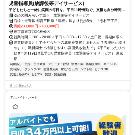
児童指導員(放課後等デイサービス)
子どもたちと一緒に笑顔の毎日を。平日11時出勤で、支援も自分時間も
大切にできる 髪色ネイル自由／賞与年2回
ゆめの園みらいず坂下 放課後等デイサービス
沿線・最寄駅 都営三田線「蓮根」駅より徒歩5分、「志村三丁目」駅
より徒歩10分
月給233,000円～433,000円
東京都東京23区板橋区
就業時間 11:00～20:00＜平日＞ 8:30～17:30＜土日祝・長期休暇＞
児童指導員として子どもたちの成長を支援しませんか？希望休が取り
やすく、職員同士で相談しやすい雰囲気も魅力です #平日ゆったり出
勤 #年休119日 #見学OK 児童指導員（放課後等デイサービス） 東京
都...
制服あり
主婦・主夫歓迎
フリーター歓迎
学歴不問
職場見学可
ネイルOK
賞与あり
ブランクOK
交通費支給
駅近5分以内
シフト制
ピアスOK
友達と応募OK
ひげOK
髪型・髪色自由
同じ企業の求人
アルバイト・パート