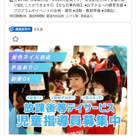
り組むことができます◎ 【主な仕事内容】 ●お子さまへの療育支援 ●
プログラムやイベントの企画・運営 ●活動・教材準備 ●活動記...
即日勤務OK
固定時間制
駅近5分以内
シフト制
昇給あり
正社員