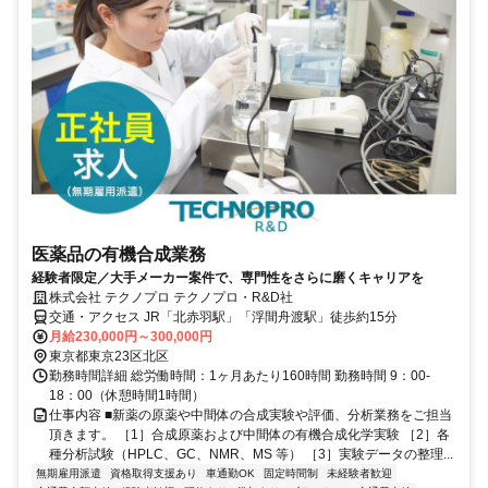
医薬品の有機合成業務
経験者限定／大手メーカー案件で、専門性をさらに磨くキャリアを
株式会社 テクノプロ テクノプロ・R&D社
交通・アクセス JR「北赤羽駅」「浮間舟渡駅」徒歩約15分
月給230,000円～300,000円
東京都東京23区北区
勤務時間詳細 総労働時間：1ヶ月あたり160時間 勤務時間 9：00-
18：00（休憩時間1時間）
仕事内容 ■新薬の原薬や中間体の合成実験や評価、分析業務をご担当
頂きます。 ［1］合成原薬および中間体の有機合成化学実験 ［2］各
種分析試験（HPLC、GC、NMR、MS 等） ［3］実験データの整理...
無期雇用派遣
資格取得支援あり
車通勤OK
固定時間制
未経験者歓迎