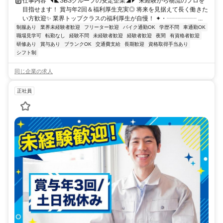
仕事内容 ◥◣SBSグループの安定企業◢◤ 未経験から物流のプロを
目指せます！ 賞与年2回＆福利厚生充実◎ 将来を見据えて長く働きた
い方歓迎✨ 業界トップクラスの福利厚生が自慢！ ✦・┈┈┈┈┈ ...
制服あり
業界未経験者歓迎
フリーター歓迎
バイク通勤OK
学歴不問
車通勤OK
職場見学可
転勤なし
経験不問
未経験者歓迎
経験者歓迎
夜間
有資格者歓迎
研修あり
賞与あり
ブランクOK
交通費支給
長期歓迎
資格取得手当あり
シフト制
同じ企業の求人
正社員