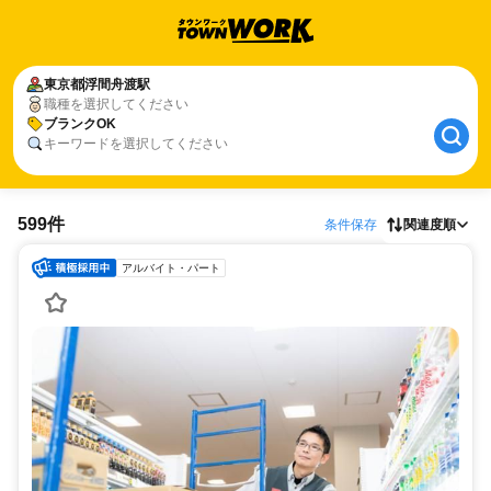
東京都
浮間舟渡駅
職種を選択してください
ブランクOK
キーワードを選択してください
599件
条件保存
関連度順
アルバイト・パート