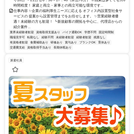
り18日 〜 21日 ⏰8：30～17：40（休憩70分） ※残業は多くても月8
時間程度！ 家庭と両立・家事との両立可能な環境です...
仕事内容 ✨企業の福利厚生ニーズに応える オフィス内設置型社食サ
ービスの 提案から設置管理までをお任せします。 ✨営業経験者優
遇！未経験の方も歓迎！ ┗新規顧客の開拓を中心に、代理店からの
紹介案件...
業界未経験者歓迎
資格取得支援あり
バイク通勤OK
学歴不問
固定時間制
職場見学可
転勤なし
経験不問
未経験者歓迎
経験者歓迎
残業なし
有資格者歓迎
食費補助あり
研修あり
賞与あり
ブランクOK
育休あり
交通費支給
資格取得手当あり
長期休暇あり
派遣社員