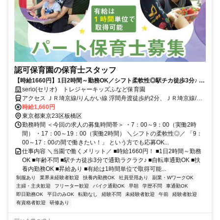
認可保育園の保育士スタッフ
【時給1660円】1日2時間～勤務OK／シフト柔軟性◎駅チカ徒歩3分♪ 自
転車通勤OK／扶養内勤務OK
serio(セリオ) トレジャーキッズふなど保育園
アクセス ＪＲ埼京線/りんかい線 浮間舟渡徒歩約2分、ＪＲ埼京線/り
んかい線 北赤羽浮間口徒歩約19分、都営三田線 蓮根東口徒歩約23分
時給1,660円
車通勤可（駐車場代自己負担）※規定あり 自転車通勤OK（駐輪場あ
東京都東京23区板橋区
り）
勤務時間 ＜今回の求人の募集時間帯＞ ・7：00～9：00（実働2時
間） ・17：00～19：00（実働2時間） ＼シフトの柔軟性◎／ 「9：
00～17：00の間で働きたい！」 という方でも応募OK...
仕事内容 ＼当園で働くメリット／ ■時給1660円！ ■1日2時間～勤務
OK ■年齢不問 ■駅チカ徒歩3分で通勤ラクラク♪ ■自転車通勤OK ■扶
養内勤務OK ■昇給あり ■有給は1時間単位で取得可能...
制服あり
業界未経験者歓迎
扶養内勤務OK
社員登用あり
副業・WワークOK
主婦・主夫歓迎
フリーター歓迎
バイク通勤OK
早朝
学歴不問
車通勤OK
即日勤務OK
平日のみOK
転勤なし
経験不問
未経験者歓迎
午前
経験者歓迎
有資格者歓迎
研修あり