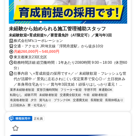
未経験から始められる施工管理補助スタッフ
未経験歓迎×育成前提✨／要普通免許（AT限定可）／賞与年3回
株式会社M'sコーポレーション
交通・アクセス JR埼京線「浮間舟渡駅」から徒歩10分
月給260,000円～540,000円
東京都東京23区北区
勤務時間詳細 総労働時間：1年あたり2080時間 9:00～18:00（休憩60
分）
仕事内容 ＼⭐育成前提の採用です⭐／ ✅ 未経験歓迎・フレッシュな世
代が活躍中 ✅ 景気に左右されにくい安定業界で安心◎ ✅ 土日祝休み
／単身用住宅あり✨ ✅ 賞与年3回支給！頑張りはしっかり還元！ ...
業界未経験者歓迎
変形労働時間制
フリーター歓迎
学歴不問
車通勤OK
転勤なし
経験不問
未経験者歓迎
交通費全額支給
午前
経験者歓迎
有資格者歓迎
夕方
賞与あり
ブランクOK
交通費支給
長期歓迎
長期休暇あり
土日祝休み
寮・社宅あり
正社員