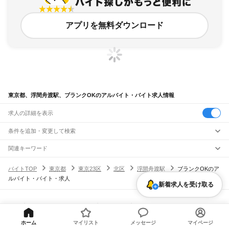
アプリを無料ダウンロード
東京都、浮間舟渡駅、ブランクOKのアルバイト・バイト求人情報
求人の詳細を表示
条件を追加・変更して検索
市区町村を追加・変更
関連キーワード
完全在宅ワーク 全国
シール貼り 在宅
現在地周辺
ガチャガチャ
犬カフェ
東京都
駅を追加・変更
バイトTOP
東京都
東京23区
北区
浮間舟渡駅
ブランクOKのア
東京都
すべて
ルバイト・バイト・求人
東京23区
すべて
職種を追加・変更
新着求人を受け取る
JR東海道本線(東京～熱海)
千代田区
中央区
港区
新宿区
文京区
台東区
墨田区
江東区
品川区
目黒区
大田区
東京駅
新橋駅
品川駅
飲食・フードサービス
世田谷区
渋谷区
中野区
杉並区
豊島区
北区
荒川区
板橋区
練馬区
足立区
葛飾区
特徴を追加・変更
飲食・フードサービス
江戸川区
すべて
ヘルプ・お問い合わせ
サイトマップ
利用規約・プライバシーポリシー
JR山手線
ホールスタッフ
キッチンスタッフ
皿洗い・洗い場
精肉・鮮魚加工
給食調理
人気
[企業]求人広告の掲載相談
大崎駅
五反田駅
目黒駅
恵比寿駅
渋谷駅
原宿駅
代々木駅
新宿駅
新大久保駅
八王子市
立川市
武蔵野市
三鷹市
青梅市
府中市
昭島市
調布市
町田市
小金井市
雇用形態を追加・変更
パン屋（ベーカリー）
フードカウンター販売員
バー（BAR）・バーテンダー
日払いOK
高校生歓迎
学生歓迎
深夜の仕事
髪型・髪色自由
ひげOK
ネイルOK
ホーム
マイリスト
メッセージ
マイページ
高田馬場駅
目白駅
池袋駅
大塚駅
巣鴨駅
駒込駅
田端駅
西日暮里駅
日暮里駅
鶯谷駅
小平市
日野市
東村山市
国分寺市
国立市
福生市
狛江市
東大和市
清瀬市