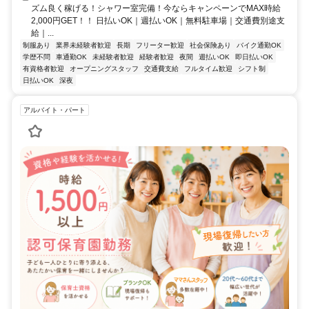
ズム良く稼げる！シャワー室完備！今ならキャンペーンでMAX時給
2,000円GET！！ 日払いOK｜週払いOK｜無料駐車場｜交通費別途支
給｜...
制服あり
業界未経験者歓迎
長期
フリーター歓迎
社会保険あり
バイク通勤OK
学歴不問
車通勤OK
未経験者歓迎
経験者歓迎
夜間
週払いOK
即日払いOK
有資格者歓迎
オープニングスタッフ
交通費支給
フルタイム歓迎
シフト制
日払いOK
深夜
アルバイト・パート