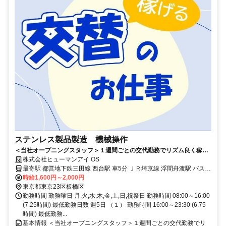
ステンレス製品製造 機械操作
＜当社オープニングスタッフ＞１週間ごとの交代勤務でリズム良く稼げ
る！シャワー室完備！今ならキャンペーンでMAX時給2,000円GET！！
株式会社ヒューマンアイ OS
最寄駅 都営地下鉄三田線 西台駅 車5分 ＪＲ埼京線 浮間舟渡駅 バス5
分 ＊車通勤可能（規定あり） ＊舟渡４丁目バス停下車徒歩１分！
時給1,600円～2,000円
東京都東京23区板橋区
勤務時間 勤務曜日 月,火,水,木,金,土,日,祝祭日 勤務時間 08:00～16:00
(7.25時間) 最低勤務日数 週5日 （１） 勤務時間 16:00～23:30 (6.75
時間) 最低勤務...
基本情報 ＜当社オープニングスタッフ＞１週間ごとの交代勤務でリ