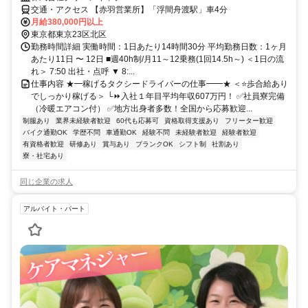
交通・アクセス 【赤羽営業所】「浮間舟渡駅」車4分
月給380,000円以上
東京都東京23区北区
勤務時間詳細 実働時間：1日あたり14時間30分 平均勤務日数：1ヶ月
あたり11日 〜 12日 ■週40h制/月11～12乗務(1回14.5h～) ＜1日の流
れ＞ 7:50 出社・点呼 ▼ 8:...
仕事内容 ★━稼げるタクシードライバーの仕事━━★ ＜⭐歩合給あり
でしっかり稼げる＞ └⏩入社１年目平均年収607万円！ ✅社員寮完備
（冷暖エアコン付） ✅地方出身者多数！全国から応募歓迎...
制服あり
業界未経験者歓迎
60代も応募可
資格取得支援あり
フリーター歓迎
バイク通勤OK
学歴不問
車通勤OK
経験不問
未経験者歓迎
経験者歓迎
有資格者歓迎
研修あり
賞与あり
ブランクOK
シフト制
社割あり
寮・社宅あり
同じ企業の求人
アルバイト・パート