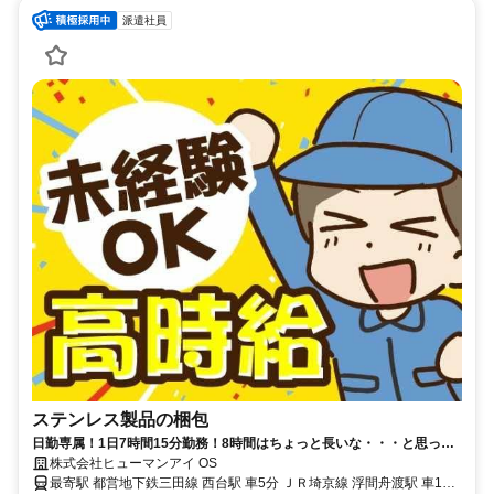
派遣社員
ステンレス製品の梱包
日勤専属！1日7時間15分勤務！8時間はちょっと長いな・・・と思って
るそこのあなたにオススメ！今ならキャンペーンでMAX時給2,000円
株式会社ヒューマンアイ OS
GET！！
最寄駅 都営地下鉄三田線 西台駅 車5分 ＪＲ埼京線 浮間舟渡駅 車10