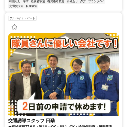
転勤なし
午前
経験者歓迎
有資格者歓迎
研修あり
夕方
ブランクOK
交通費支給
長期歓迎
アルバイト・パート
交通誘導スタッフ 日勤
★有給取得77.6％・週1日～OK・日払いOK・給与保証有・履歴書不要