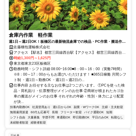
倉庫内作業 軽作業
週1日～週2日OK！板橋区の最新物流倉庫での検品・PC作業・搬送作
業！
佐藤梱包運輸株式会社
アクセス 【駅名】 都営三田線西台駅【アクセス】 都営三田線西台駅
（徒歩10分）倉庫最寄りバス停から徒歩1分 その他、倉庫近郊の公共
時給1,300円～1,625円
交通機関30分～45分で電車バスを使い通勤出来ます。交通費支給
東京都東京23区板橋区
（規定内）致します。 敷地内に駐車場あり ・自転車 ・徒歩 ・バイク
勤務時間・シフト詳細 08:00~16:00■8：00～16：00（実働7時間）
・自家用車 ・バス 公共交通機関からのアクセス抜群の倉庫となって
※8：00～17：00からもお選びいただけます！ ■365日稼働 月間シフ
います。
ト制 ・週1日～勤務OK ・週1日～週2日の...
仕事内容 お任せする主なお仕事は2つございます。 ①PCを使った検
品・荷札貼り・伝票整理がメインのお仕事 ②商材が積まれたカゴ台
車の搬送がメインのお仕事 それぞれの年齢・性別・体力により配置
が決...
扶養内勤務OK
社員登用あり
週1日からOK
副業・WワークOK
主婦・主夫歓迎
無期雇用派遣
60代も応募可
長期
フリーター歓迎
バイク通勤OK
短期
シフト自由
大量募集
学歴不問
車通勤OK
即日勤務OK
平日のみOK
転勤なし
未経験者歓迎
経験者歓迎
正社員