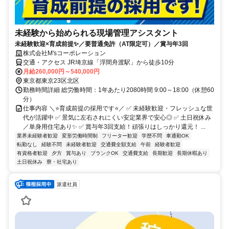
未経験から始められる現場管理アシスタント
未経験歓迎×育成前提✨／要普通免許（AT限定可）／賞与年3回
株式会社M'sコーポレーション
交通・アクセス JR埼京線「浮間舟渡駅」から徒歩10分
月給260,000円～540,000円
東京都東京23区北区
勤務時間詳細 総労働時間：1年あたり2080時間 9:00～18:00（休憩60
分）
仕事内容 ＼⭐育成前提の採用です⭐／ ✅ 未経験歓迎・フレッシュな世
代が活躍中 ✅ 景気に左右されにくい安定業界で安心◎ ✅ 土日祝休み
／単身用住宅あり✨ ✅ 賞与年3回支給！頑張りはしっかり還元！ ...
業界未経験者歓迎
変形労働時間制
フリーター歓迎
学歴不問
車通勤OK
転勤なし
経験不問
未経験者歓迎
交通費全額支給
午前
経験者歓迎
有資格者歓迎
夕方
賞与あり
ブランクOK
交通費支給
長期歓迎
長期休暇あり
土日祝休み
寮・社宅あり
派遣社員