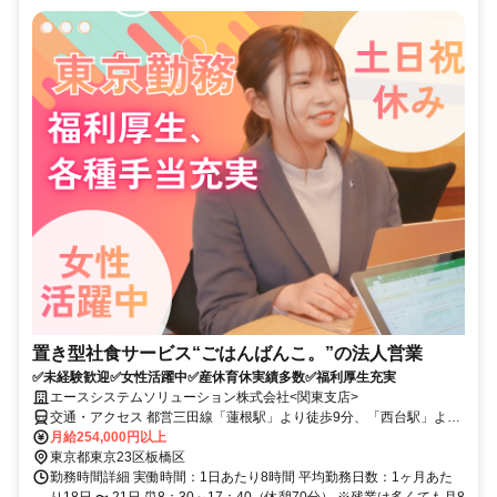
置き型社食サービス“ごはんばんこ。”の法人営業
✅未経験歓迎✅女性活躍中✅産休育休実績多数✅福利厚生充実
エースシステムソリューション株式会社<関東支店>
交通・アクセス 都営三田線「蓮根駅」より徒歩9分、「西台駅」より
徒歩9分
月給254,000円以上
東京都東京23区板橋区
勤務時間詳細 実働時間：1日あたり8時間 平均勤務日数：1ヶ月あた