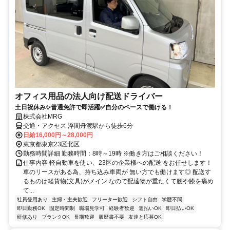
オフィス用品の法人向け配送ドライバー
土日祝休み✨普通免許で即活躍✅自分のペースで働ける！
株式会社MRG
交通・アクセス 浮間舟渡駅から徒歩6分
日給16,000円～28,000円
東京都東京23区北区
勤務時間詳細 勤務時間：8時～19時 ※働き方はご相談ください！
仕事内容 軽自動車を使い、23区の企業様への配送 をお任せします！
車のリースがある為、持ち込み車両が 無い方でも働けます◎ 配送す
るものは軽貨物(文具)がメイン なので配達物が重たくて腰や膝を痛め
て...
社員登用あり
主婦・主夫歓迎
フリーター歓迎
シフト自由
学歴不問
即日勤務OK
固定時間制
職場見学可
経験者歓迎
週払いOK
即日払いOK
研修あり
ブランクOK
長期歓迎
履歴書不要
友達と応募OK