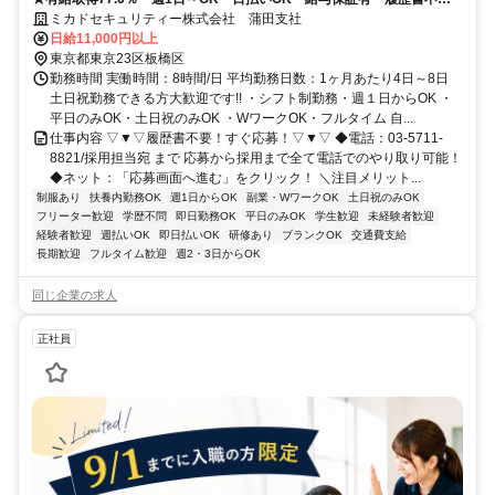
★
ミカドセキュリティー株式会社 蒲田支社
日給11,000円以上
東京都東京23区板橋区
勤務時間 実働時間：8時間/日 平均勤務日数：1ヶ月あたり4日～8日
土日祝勤務できる方大歓迎です!! ・シフト制勤務・週１日からOK ・
平日のみOK・土日祝のみOK ・WワークOK・フルタイム 自...
仕事内容 ▽▼▽履歴書不要！すぐ応募！▽▼▽ ◆電話：03-5711-
8821/採用担当宛 まで 応募から採用まで全て電話でのやり取り可能！
◆ネット：「応募画面へ進む」をクリック！ ＼注目メリット...
制服あり
扶養内勤務OK
週1日からOK
副業・WワークOK
土日祝のみOK
フリーター歓迎
学歴不問
即日勤務OK
平日のみOK
学生歓迎
未経験者歓迎
経験者歓迎
週払いOK
即日払いOK
研修あり
ブランクOK
交通費支給
長期歓迎
フルタイム歓迎
週2・3日からOK
同じ企業の求人
正社員