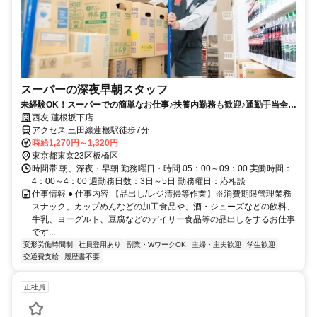
スーパーの深夜早朝スタッフ
未経験OK！スーパーでの簡単なお仕事♪扶養内勤務も歓迎♪通勤手当全額
支給／社員買物割引有
西友 蓮根坂下店
アクセス 三田線蓮根駅徒歩7分
時給1,270円～1,320円
東京都東京23区板橋区
時間帯 朝、深夜・早朝 勤務曜日・時間 05：00～09：00 実働時間：
4：00～4：00 週勤務日数：3日～5日 勤務曜日：応相談
仕事情報 ● 仕事内容 【品出し/レジ清掃等作業】※消費期限管理業務
スナック、カップめんなどの加工食品や、酒・ジューズなどの飲料、
牛乳、ヨーグルト、豆腐などのデイリー食品等の品出しをするお仕事
です...
変形労働時間制
社員登用あり
副業・WワークOK
主婦・主夫歓迎
学生歓迎
交通費支給
履歴書不要
正社員