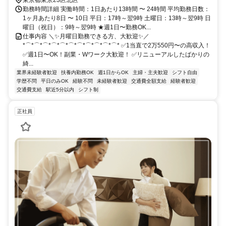
勤務時間詳細 実働時間：1日あたり13時間 〜 24時間 平均勤務日数：
1ヶ月あたり8日 〜 10日 平日：17時～翌9時 土曜日：13時～翌9時 日
曜日（祝日）：9時～翌9時 ★週1日〜勤務OK...
仕事内容 ＼✨月曜日勤務できる方、大歓迎✨／
*⌒*⌒*⌒*⌒*⌒*⌒*⌒*⌒*⌒*⌒*⌒* ✅1当直で2万550円〜の高収入！
✅週1日〜OK！副業・Wワーク大歓迎！ ✅リニューアルしたばかりの
綺...
業界未経験者歓迎
扶養内勤務OK
週1日からOK
主婦・主夫歓迎
シフト自由
学歴不問
平日のみOK
経験不問
未経験者歓迎
交通費全額支給
経験者歓迎
交通費支給
駅近5分以内
シフト制
正社員