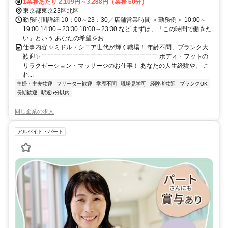
原駅から徒歩15分、栄町駅から徒歩11分
1業務あたり 2,109円～3,288円（業務 60分）
東京都東京23区北区
勤務時間詳細 10：00～23：30／店舗営業時間 ＜勤務例＞ 10:00～
19:00 14:00～23:30 18:00～23:30 など まずは、「この時間で働きた
い」という あなたの希望をお...
仕事内容 ✨ミドル・シニア世代が輝く職場！ 年齢不問、ブランク大
歓迎✨ ￣￣￣￣￣￣￣￣￣￣￣￣￣￣￣￣￣￣￣ ボディ・フットの
リラクゼーション・マッサージのお仕事！ あなたの人生経験や、 こ
れ...
主婦・主夫歓迎
フリーター歓迎
学歴不問
職場見学可
経験者歓迎
ブランクOK
長期歓迎
駅近5分以内
同じ企業の求人
アルバイト・パート