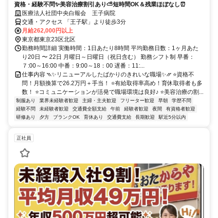
資格・経験不問✨美容治療割引あり⛅短時間OK＆残業ほぼなし⏰
医療法人社団中央白報会 王子病院
交通・アクセス 「王子駅」より徒歩3分
月給262,000円以上
東京都東京23区北区
勤務時間詳細 実働時間：1日あたり8時間 平均勤務日数：1ヶ月あた
り20日 〜 22日 月曜日～日曜日（祝日含む） 勤務シフト制 早番：
７:00～16:00 中番：9:00～18：00 遅番：11:...
仕事内容 ⳹✨リニューアルしたばかりのきれいな職場✨⳼ ⭐資格不
問！月額換算で26.2万円＋手当！ ⭐有給取得率高め！育休取得者も多
数！ ⭐コミュニケーションが活発で職場環境は良好♪ ⭐美容治療の割...
制服あり
業界未経験者歓迎
主婦・主夫歓迎
フリーター歓迎
早朝
学歴不問
経験不問
未経験者歓迎
交通費全額支給
午前
経験者歓迎
夜間
有資格者歓迎
研修あり
夕方
ブランクOK
育休あり
交通費支給
長期歓迎
駅近5分以内
正社員