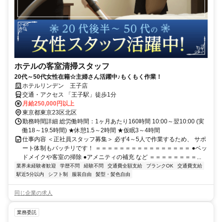
ホテルの客室清掃スタッフ
20代～50代女性在籍☆主婦さん活躍中♪もくもく作業！
ホテルリンデン 王子店
交通・アクセス 「王子駅」徒歩1分
月給250,000円以上
東京都東京23区北区
勤務時間詳細 総労働時間：1ヶ月あたり160時間 10:00～翌10:00 (実
働18～19.5時間) ★休憩1.5～2時間 ★仮眠3～4時間
仕事内容 ＜正社員スタッフ募集＞ 必ず4～5人で作業するため、 サポ
ート体制もバッチリです！ ＝＝＝＝＝＝＝＝＝＝＝＝＝＝＝＝ ●ベッ
ドメイクや客室の掃除 ●アメニティの補充 など ＝＝＝＝＝＝＝＝...
業界未経験者歓迎
学歴不問
経験不問
交通費全額支給
ブランクOK
交通費支給
駅近5分以内
シフト制
服装自由
髪型・髪色自由
同じ企業の求人
業務委託