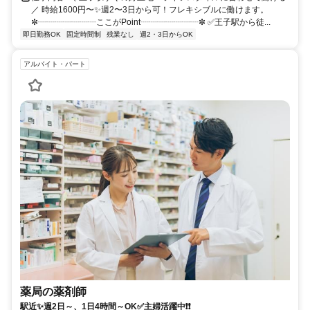
／ 時給1600円〜✨週2〜3日から可！フレキシブルに働けます。
✼┈┈┈┈┈┈┈ここがPoint┈┈┈┈┈┈┈✼ ✅王子駅から徒...
即日勤務OK
固定時間制
残業なし
週2・3日からOK
アルバイト・パート
薬局の薬剤師
駅近✨週2日～、1日4時間～OK✅主婦活躍中❗❗