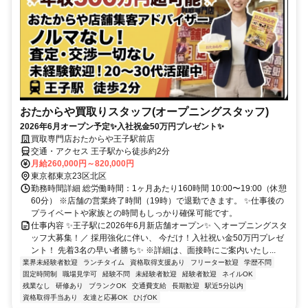
おたからや買取りスタッフ(オープニングスタッフ)
2026年6月オープン予定✨入社祝金50万円プレゼント✨
買取専門店おたからや王子駅前店
交通・アクセス 王子駅から徒歩約2分
月給260,000円～820,000円
東京都東京23区北区
勤務時間詳細 総労働時間：1ヶ月あたり160時間 10:00〜19:00（休憩
60分） ※店舗の営業終了時間（19時）で退勤できます。 ✨仕事後の
プライベートや家族との時間もしっかり確保可能です。
仕事内容 ✨王子駅に2026年6月新店舗オープン✨ ＼オープニングスタ
ッフ大募集！／ 採用強化に伴い、 今だけ！入社祝い金50万円プレゼ
ント！ 先着3名の早い者勝ち✨ ※詳細は、面接時にご案内いたし...
業界未経験者歓迎
ランチタイム
資格取得支援あり
フリーター歓迎
学歴不問
固定時間制
職場見学可
経験不問
未経験者歓迎
経験者歓迎
ネイルOK
残業なし
研修あり
ブランクOK
交通費支給
長期歓迎
駅近5分以内
資格取得手当あり
友達と応募OK
ひげOK