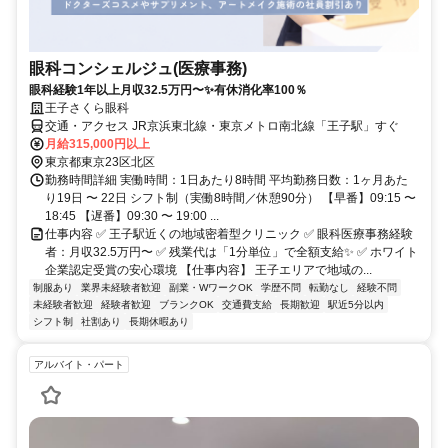
眼科コンシェルジュ(医療事務)
眼科経験1年以上月収32.5万円〜✨有休消化率100％
王子さくら眼科
交通・アクセス JR京浜東北線・東京メトロ南北線「王子駅」すぐ
月給315,000円以上
東京都東京23区北区
勤務時間詳細 実働時間：1日あたり8時間 平均勤務日数：1ヶ月あた
り19日 〜 22日 シフト制（実働8時間／休憩90分） 【早番】09:15 〜
18:45 【遅番】09:30 〜 19:00 ...
仕事内容 ✅ 王子駅近くの地域密着型クリニック ✅ 眼科医療事務経験
者：月収32.5万円〜 ✅ 残業代は「1分単位」で全額支給✨ ✅ ホワイト
企業認定受賞の安心環境 【仕事内容】 王子エリアで地域の...
制服あり
業界未経験者歓迎
副業・WワークOK
学歴不問
転勤なし
経験不問
未経験者歓迎
経験者歓迎
ブランクOK
交通費支給
長期歓迎
駅近5分以内
シフト制
社割あり
長期休暇あり
アルバイト・パート