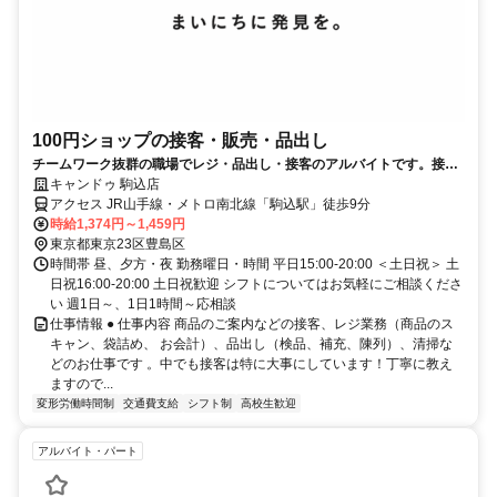
100円ショップの接客・販売・品出し
チームワーク抜群の職場でレジ・品出し・接客のアルバイトです。接客
スキルが身に付くお仕事♪
キャンドゥ 駒込店
アクセス JR山手線・メトロ南北線「駒込駅」徒歩9分
時給1,374円～1,459円
東京都東京23区豊島区
時間帯 昼、夕方・夜 勤務曜日・時間 平日15:00-20:00 ＜土日祝＞ 土
日祝16:00-20:00 土日祝歓迎 シフトについてはお気軽にご相談くださ
い 週1日～、1日1時間～応相談
仕事情報 ● 仕事内容 商品のご案内などの接客、レジ業務（商品のス
キャン、袋詰め、 お会計）、品出し（検品、補充、陳列）、清掃な
どのお仕事です 。中でも接客は特に大事にしています！丁寧に教え
ますので...
変形労働時間制
交通費支給
シフト制
高校生歓迎
アルバイト・パート