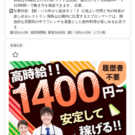
りバス停 北区コミュニティバス【Kバス】（王子・駒込ルート）「飛
日3時間～で働き方を相談できます。 応募...
鳥山公園」バス停 徒歩すぐ 都バス（王40、王57、草64系統など）
仕事内容: 【駅・バス停から徒歩すぐ！】 心地よい空間と旬の味覚が
「飛鳥山」バス停 徒歩約3分 車通勤OKですしバイク通勤OKです！ Ｊ
楽しめるレストラン 飛鳥山公園内に位置するエプロンマークは、開
Ｒ京浜東北線の赤羽駅からは4分、川口駅からは7分で電車通勤でき、
放的な雰囲気の中でフレンチを基盤とした創作料理が楽しめるお店で
田端駅からは4分、日暮里駅からで8分で電車通勤できます！ 埼玉方
す。...
面の西川口駅からも約10分、都心方面の上野駅へも約9分でアクセス
週1日からOK
固定時間制
駅近5分以内
週2・3日からOK
シフト制
可能です！ 東京メトロ南北線だと駒込駅（4分）、後楽園駅（10
分）、赤羽岩淵駅（6分）で、 東京さくらトラム（都電荒川線）では
派遣社員
巣鴨に近い庚申塚（7分）、町屋二丁目（10分）と便利です！ 王子駅
徒歩圏である点や赤羽・川口から10分以内、池袋・上野・赤羽・田端
から15〜20分以内で通うことができます。