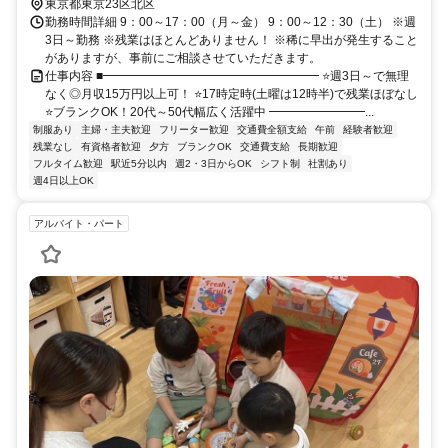
東京都東京23区北区
勤務時間詳細 9：00～17：00（月～金） 9：00～12：30（土） ※週
3日～勤務 ※残業はほとんどありません！ ※稀に早出が発生すること
がありますが、事前にご相談させていただきます。
仕事内容 ■━━━━━━━━━━━━━━━━━━ ⭐週3日～で無理
なく◎月収15万円以上可！ ⭐17時定時(土曜は12時半)で残業ほぼなし
⭐ブランクOK！20代～50代幅広く活躍中 ━━━━━━━━...
制服あり
主婦・主夫歓迎
フリーター歓迎
交通費全額支給
午前
経験者歓迎
残業なし
有資格者歓迎
夕方
ブランクOK
交通費支給
長期歓迎
フルタイム歓迎
駅近5分以内
週2・3日からOK
シフト制
社割あり
週4日以上OK
アルバイト・パート