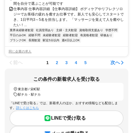
間を自分で選ぶことが可能です
仕事内容 仕事内容詳細 【仕事内容詳細】 ボディケアやリフレクソロ
ジーでお客様の疲れを癒すお仕事です。新人でも安心してスタートで
き、1日平均3～5名を担当します。 「マッサージを覚えて人を癒やし
たい！...
業界未経験者歓迎
社員登用あり
主婦・主夫歓迎
資格取得支援あり
学歴不問
平日のみOK
経験不問
未経験者歓迎
経験者歓迎
有資格者歓迎
研修あり
ブランクOK
長期歓迎
駅近5分以内
週4日以上OK
同じ企業の求人
前へ
次へ
1
2
3
4
5
この条件の新着求人を受け取る
東京都 / 栄町駅
駅チカ・駅ナカ
「LINEで受け取る」では、新着求人のほか、おすすめ情報なども配信しま
す。
詳しくはこちら
LINEで受け取る