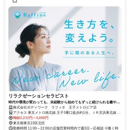
リラクゼーションセラピスト
時代や環境が変わっても、未経験から始めてもずっと続けられる癒やし
の仕事。手に職を身につけて、生き方を変えよう。
株式会社ボディワーク ラフィネ 王子メトロピア店
アクセス 東京メトロ南北線 王子3番口徒歩約1分、ＪＲ京浜東北線 王
子北口徒歩約2分、都電荒川線 王子駅前北口(東)徒歩約3分 最寄駅：
時給2,232円～4,068円
王子駅
東京都東京23区北区
勤務時間 11:00～22:00の店舗営業時間内で週3日～応相談 ※働く時