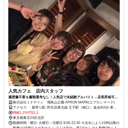
人気カフェ 店内スタッフ
履歴書不要＆書類選考なし！人気店で未経験アルバイト→店長昇格可
能！週1～3h～勤務OK＆髪型・髪色自由＆ピアスOK（当社規定あり）
株式会社ミナデイン 飛鳥山公園 APRON MARK(エプロンマーク)
＆副業・WワークOK
アクセス: ・最寄り駅 JR京浜東北線 王子駅（南口） 徒歩約3分 東京
さくらトラム（都電荒川線） 飛鳥山停留場 徒歩約2分 東京メトロ南
時給1,250円以上
北線 王子駅（1番出口） 徒歩約5分 東京さくらトラム（都電荒川線）
東京都東京23区北区
王子駅前停留場 徒歩約5分 東京メトロ南北線 西ケ原駅 徒歩約8分 JR
勤務時間・曜日: 火曜日～日曜日 9:00-22:30 ※法令により22時以降の
京浜東北線 上中里駅 徒歩約11分 JR山手線 駒込駅 徒歩約15分 ・最寄
勤務は18歳以上の方のみ シフトは自由。週1日からでも勤務OK！ 1