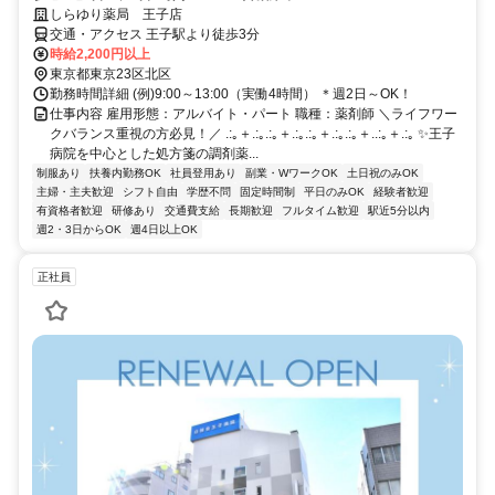
しらゆり薬局 王子店
交通・アクセス 王子駅より徒歩3分
時給2,200円以上
東京都東京23区北区
勤務時間詳細 (例)9:00～13:00（実働4時間） ＊週2日～OK！
仕事内容 雇用形態：アルバイト・パート 職種：薬剤師 ＼ライフワー
クバランス重視の方必見！／ .:｡＋.:｡.:｡＋.:｡.:｡＋.:｡.:｡＋..:｡＋.:｡ ✨王子
病院を中心とした処方箋の調剤薬...
制服あり
扶養内勤務OK
社員登用あり
副業・WワークOK
土日祝のみOK
主婦・主夫歓迎
シフト自由
学歴不問
固定時間制
平日のみOK
経験者歓迎
有資格者歓迎
研修あり
交通費支給
長期歓迎
フルタイム歓迎
駅近5分以内
週2・3日からOK
週4日以上OK
正社員