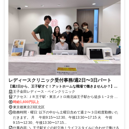
レディースクリニック受付事務/週2日〜3日パート
【週2日から、王子駅すぐ！アットホームな職場で働きませんか？】ド
クターズコスメ社割り有り！
王子金田レディース・ペインクリニック
アクセス: ＪＲ王子駅・東京メトロ南北線王子駅から徒歩１−２分 都
電荒川線王子駅前より徒歩５分
時給1,600円以上
東京都東京23区北区
勤務時間・曜日: 以下の中から土曜日含めて週２〜３日程度勤務いた
だきます。 月 午前9:15〜12:30、午後13:30〜17:15 火 午前
9:15〜12:30、午後13:30〜17:15...
仕事内容: ＼ 王子駅すぐの好立地！ライフスタイルに合わせて働ける