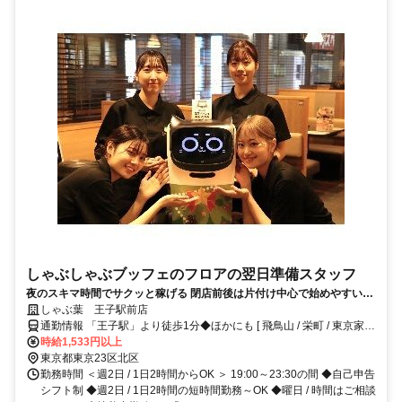
しゃぶしゃぶブッフェのフロアの翌日準備スタッフ
夜のスキマ時間でサクッと稼げる 閉店前後は片付け中心で始めやすい◎
週2日・短時間～OK、平日だけ・土日だけも歓迎 【食事補助】＆【25％
しゃぶ葉 王子駅前店
割引券】あり◎
通勤情報 「王子駅」より徒歩1分◆ほかにも [ 飛鳥山 / 栄町 / 東京家政
大学 / 大正大学 ] からも徒歩で9～24分程度!!※バイク / 自転車通勤OK
時給1,533円以上
東京都東京23区北区
勤務時間 ＜週2日 / 1日2時間からOK ＞ 19:00～23:30の間 ◆自己申告
シフト制 ◆週2日 / 1日2時間の短時間勤務～OK ◆曜日 / 時間はご相談