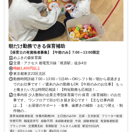
朝だけ勤務できる保育補助
【保育士の有資格者募集】【午前のみ】7:00～13:00限定
めぶきの森保育園
交通・アクセス 都電荒川線「梶原駅」徒歩4分
時給1,400円以上
東京都東京23区北区
勤務時間詳細 7:00～13:00 ✅1日4h～OK/シフト制 ✅朝から昼過ぎま
でのお仕事です！ ✅週末のみの勤務もOK 【午前のみのお仕事】 もっ
と働きたい方は時間応相談！ 【時短勤務も応相談！...
仕事内容 少人数制の企業主導型保育園での 保育（保育補助）のお仕
事です。 ワンフロアで目が行き届き安心です！ 【主な仕事内容
は…】 ・お昼寝のサポート ・食事、歯磨きの補助 ・おむつ替え ・制
作物の...
業界未経験者歓迎
扶養内勤務OK
土日祝のみOK
主婦・主夫歓迎
フリーター歓迎
学歴不問
職場見学可
経験不問
未経験者歓迎
午前
経験者歓迎
有資格者歓迎
ブランクOK
交通費支給
長期歓迎
フルタイム歓迎
駅近5分以内
週2・3日からOK
シフト制
週4日以上OK