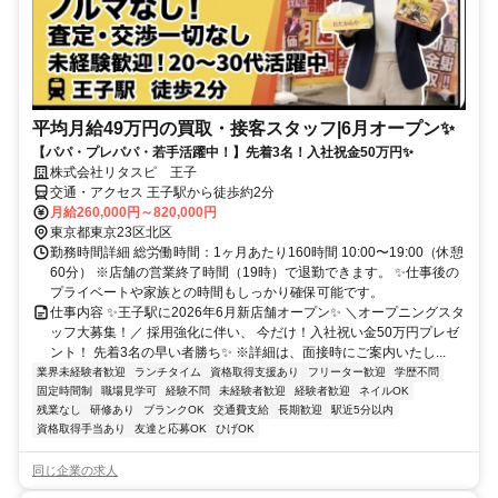
平均月給49万円の買取・接客スタッフ|6月オープン✨
【パパ・プレパパ・若手活躍中！】先着3名！入社祝金50万円✨
株式会社リタスピ 王子
交通・アクセス 王子駅から徒歩約2分
月給260,000円～820,000円
東京都東京23区北区
勤務時間詳細 総労働時間：1ヶ月あたり160時間 10:00〜19:00（休憩
60分） ※店舗の営業終了時間（19時）で退勤できます。 ✨仕事後の
プライベートや家族との時間もしっかり確保可能です。
仕事内容 ✨王子駅に2026年6月新店舗オープン✨ ＼オープニングスタ
ッフ大募集！／ 採用強化に伴い、 今だけ！入社祝い金50万円プレゼ
ント！ 先着3名の早い者勝ち✨ ※詳細は、面接時にご案内いたし...
業界未経験者歓迎
ランチタイム
資格取得支援あり
フリーター歓迎
学歴不問
固定時間制
職場見学可
経験不問
未経験者歓迎
経験者歓迎
ネイルOK
残業なし
研修あり
ブランクOK
交通費支給
長期歓迎
駅近5分以内
資格取得手当あり
友達と応募OK
ひげOK
同じ企業の求人