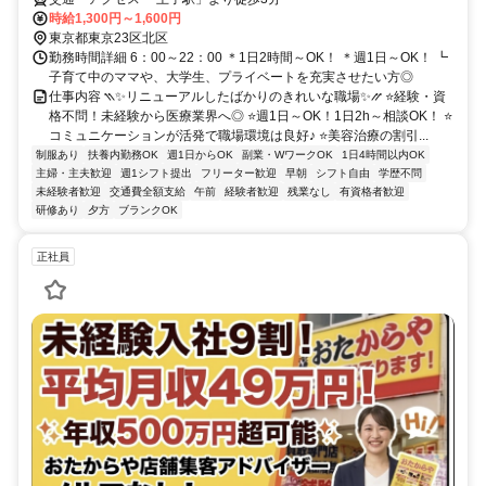
時給1,300円～1,600円
東京都東京23区北区
勤務時間詳細 6：00～22：00 ＊1日2時間～OK！ ＊週1日～OK！ ┗
子育て中のママや、大学生、プライベートを充実させたい方◎
仕事内容 ⳹✨リニューアルしたばかりのきれいな職場✨⳼ ⭐経験・資
格不問！未経験から医療業界へ◎ ⭐週1日～OK！1日2h～相談OK！ ⭐
コミュニケーションが活発で職場環境は良好♪ ⭐美容治療の割引...
制服あり
扶養内勤務OK
週1日からOK
副業・WワークOK
1日4時間以内OK
主婦・主夫歓迎
週1シフト提出
フリーター歓迎
早朝
シフト自由
学歴不問
未経験者歓迎
交通費全額支給
午前
経験者歓迎
残業なし
有資格者歓迎
研修あり
夕方
ブランクOK
正社員