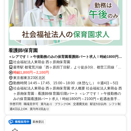
看護師/保育園
＜レアです！＞午後勤務のみの保育園看護師パート求人！時給1800円～
2100円＋処遇改善手当・賞与あり★【北区、保育園、西ヶ原四丁目駅、
社会福祉法人東萌会 西ヶ原南保育園
看護師、日勤パート】
最寄駅 都電荒川線「西ヶ原四丁目駅」より徒歩3分、都営三田線「西
巣鴨駅」徒歩10分、地下鉄南北線「西ヶ原駅」徒歩12分
時給1,800円～2,100円
東京都東京23区北区
勤務時間 14:45～17:45、15:00～18:00（休憩なし） ※週4日～5日
社会福祉法人東萌会 西ヶ原南保育園 求人概要 社会福祉法人東萌会 西
ヶ原南保育園：看護師/保育園/日勤パート ＜レアです！＞午後勤務の
みの保育園看護師パート求人！時給1800円～2100円＋処遇改善手...
学歴不問
職場見学可
賞与あり
ブランクOK
交通費支給
駅近5分以内
シフト制
週4日以上OK
賞与年2回あり
業務委託