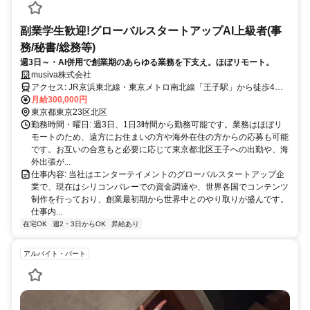
副業学生歓迎!グローバルスタートアップAI上級者(事
務/秘書/総務等)
週3日～・AI併用で創業期のあらゆる業務を下支え。ほぼリモート。
musiva株式会社
アクセス: JR京浜東北線・東京メトロ南北線「王子駅」から徒歩4
分。
月給300,000円
東京都東京23区北区
勤務時間・曜日: 週3日、1日3時間から勤務可能です。業務はほぼリ
モートのため、遠方にお住まいの方や海外在住の方からの応募も可能
です。お互いの合意もと必要に応じて東京都北区王子への出勤や、海
外出張が...
仕事内容: 当社はエンターテイメントのグローバルスタートアップ企
業で、現在はシリコンバレーでの資金調達や、世界各国でコンテンツ
制作を行っており、創業最初期から世界中とのやり取りが盛んです。
仕事内...
在宅OK
週2・3日からOK
昇給あり
アルバイト・パート