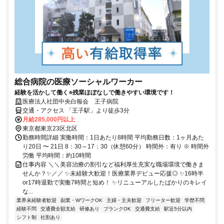
総合病院の医療ソーシャルワーカー
経験を活かして働く⭐残業ほぼなしで働きやすい環境です！
医療法人社団中央白報会 王子病院
交通・アクセス 「王子駅」より徒歩3分
月給285,000円以上
東京都東京23区北区
勤務時間詳細 実働時間：1日あたり8時間 平均勤務日数：1ヶ月あた
り20日 〜 21日 8：30～17：30（休憩60分） 時間外：有り ※ 時間外
労働 平均時間：約10時間
仕事内容 ＼＼美容治療の割引など福利厚生充実な職場環境で働きま
せんか？✨／／ ✨未経験大歓迎！医療業界デビュー応援◎ ✨16時半
or17時退勤で実働7時間と短め！ ✨リニューアルしたばかりのキレイ
な...
業界未経験者歓迎
副業・WワークOK
主婦・主夫歓迎
フリーター歓迎
学歴不問
経験不問
交通費全額支給
研修あり
ブランクOK
交通費支給
駅近5分以内
シフト制
社割あり