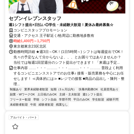
セブンイレブンスタッフ
週1シフト提出×日払い◎学生・未経験大歓迎！夏休み最終募集☆
コンビニスタッフプロモーション
交通・アクセス 王子駅近く/他周辺に勤務地多数有
時給1,400円～1,750円
東京都東京23区北区
勤務時間詳細 ★週3日～OK！(1日5時間～) シフトは毎週提出でOK！
先々の予定なんて分からないよ、、、とお困りではありませんか？
当社では毎週1回翌週分のシフト提出ができます！ 「来週は予定...
仕事内容 ……・・・………・・・………・・・……… 普段よく利用
するコンビニエンスストアでのお仕事♪ 接客・販売業務を中心にお任
せします！ ≪具体的には≫ ■レジでの接客 ■商品の品出し・陳列・整
理...
制服あり
業界未経験者歓迎
短期（3ヵ月以内）
扶養内勤務OK
社員登用あり
副業・WワークOK
土日祝のみOK
主婦・主夫歓迎
週1シフト提出
フリーター歓迎
早朝
シフト自由
学歴不問
平日のみOK
学生歓迎
経験不問
未経験者歓迎
午前
経験者歓迎
残業なし
アルバイト・パート