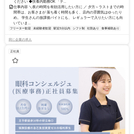
ください ◆扶養内勤務OK 「テ...
仕事内容 ＼夜の時間を有効活用したい方に ／ 夕方～ラストまでの時
間帯は、お客さまが 落ち着く時間も多く、店内の雰囲気はゆったり
め。 学生さんの放課後バイトにも、 レギュラーで入りたい方にも向
いていま...
フリーター歓迎
未経験者歓迎
駅近5分以内
シフト制
社割あり
食事補助あり
同じ企業の求人
正社員