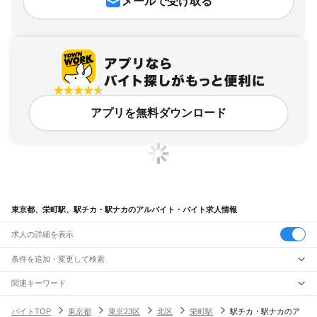
メールで受け取る
アプリを無料ダウンロード
東京都、栄町駅、駅チカ・駅ナカのアルバイト・バイト求人情報
求人の詳細を表示
条件を追加・変更して検索
市区町村を追加・変更
関連キーワード
完全在宅ワーク 全国
シール貼り 在宅
現在地周辺
ガチャガチャ
犬カフェ
東京都
駅を追加・変更
バイトTOP
東京都
東京23区
北区
栄町駅
駅チカ・駅ナカのア
東京都
すべて