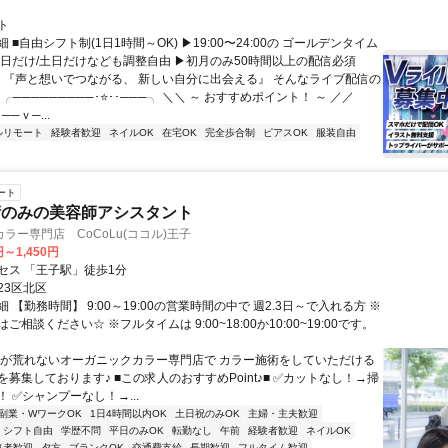
ト
 ■自由シフト制(1日1時間～OK) ▶19:00〜24:00の ゴールデンタイム
平日だけ/土日だけなども調整自由 ▶初月のみ50時間以上の配信必須
／ 『声と想いでつながる、 新しい自分に出会える』 そんなライブ配信の
 ╭─────────･⭐･･───╮ ＼＼ ～ おすすめポイント！ ～ ／／
──ｖ─...
ルリモート
経験者歓迎
ネイルOK
在宅OK
完全歩合制
ピアスOK
服装自由
ート
術のみの美容師アシスタント
ラー専門店 CoCoLu(ココル)王子
円～1,450円
セス 「王子駅」徒歩1分
23区北区
 【勤務時間】 9:00～19:00の営業時間の中で 週2.3日～で入れる方 ※
ご相談ください☆ ※フルタイムは 9:00~18:00か10:00~19:00です。
手が荒れないオーガニックカラー専門店で カラー施術をしていただける
募集しております♪ ■この求人のおすすめPoint♪■ ✅カットなし！→掃
 ✅シャンプーなし！→...
副業・WワークOK
1日4時間以内OK
土日祝のみOK
主婦・主夫歓迎
シフト自由
学歴不問
平日のみOK
転勤なし
午前
経験者歓迎
ネイルOK
格者歓迎
夕方
ブランクOK
交通費支給
長期歓迎
フルタイム歓迎