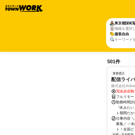
東京都
栄町
職種を選択
服装自由
キーワード
501件
業務委託
配信ライ
株式会社Activa
完全歩合制
フルリモー
勤務時間詳
「休みたい
ト期間だか
仕事内容 
募集／ ✅
ト！全国どこ
主婦・主夫歓迎