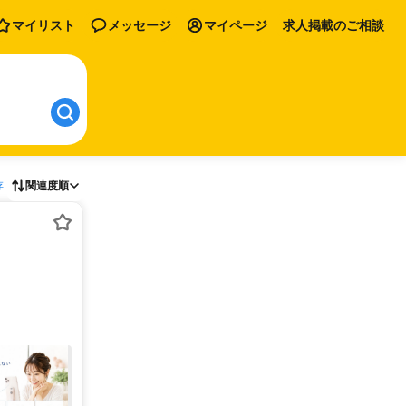
マイリスト
メッセージ
マイページ
求人掲載のご相談
存
関連度順