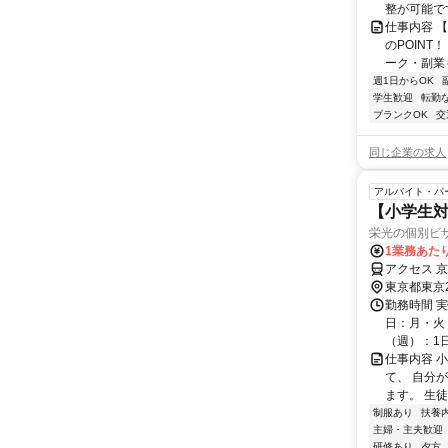
整が可能で
仕事内容 
のPOINT
ーク・副業も
週1日からOK
学生歓迎
転勤
ブランクOK
交
同じ企業の求人
アルバイト・パ
【小学生対
栄光の個別ビ
1業務あたり
アクセス 京
東京都東京
勤務時間 実
日：月・火・
（週）：1日 
仕事内容 
て、 自分
ます。 生
制服あり
扶養
主婦・主夫歓迎
研修あり
夕方