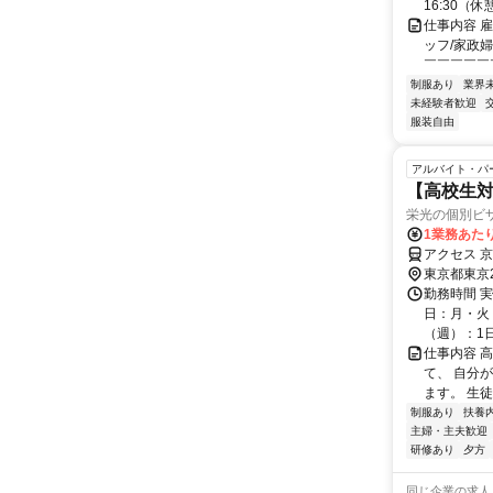
16:30（
仕事内容 
ッフ/家政
￣￣￣￣￣￣
制服あり
業界
未経験者歓迎
服装自由
アルバイト・パ
【高校生対
栄光の個別ビ
1業務あたり
アクセス 京
東京都東京
勤務時間 実
日：月・火・
（週）：1日 
仕事内容 
て、 自分
ます。 生
制服あり
扶養
主婦・主夫歓迎
研修あり
夕方
同じ企業の求人