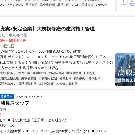
OK
ブランクOK
長期歓迎
完全歩合制
単発
ピアスOK
服装自由
ひげOK
充実×安定企業】大規模修繕の建築施工管理
会社 東京都北区
00円～500,000円
23区北区
労働時間：1ヶ月あたり160時間 8:00~17:00 8時間
【募集ポイント】 マンションリニューアルの施工管理者募集！ 日本トッ
施工実績！ 安定して働ける職場で福利厚生も充実◎ 現場ファーストの
 入社された中途採用の方から好評な...
取得支援あり
学歴不問
車通勤OK
固定時間制
職場見学可
転勤なし
交通費全額支給
経験者歓迎
有資格者歓迎
研修あり
賞与あり
育休あり
取得手当あり
長期休暇あり
土日祝休み
入社祝い金あり
アルバイト・パート
用務員スタッフ
育園
円
セス JR京浜東北線「王子駅」より徒歩4分
23区北区
 ＜勤務時間＞ ■9:30～16:30（実働6時間／休憩60分） ■12:00～