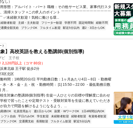
休憩なし）
雇用形態：アルバイト・パート 職種：その他サービス業、家事代行スタ
婦、清掃スタッフ ⭐この求⼈のポイント ￣￣￣￣￣￣￣￣￣￣￣￣￣￣
 ✅未経験大歓迎！気軽に働ける環...
未経験者歓迎
主婦・主夫歓迎
フリーター歓迎
学歴不問
固定時間制
経験不問
交通費全額支給
ブランクOK
フルタイム歓迎
駅近5分以内
週2・3日からOK
ート
象】高校英語を教える塾講師(個別指導)
ザビ 王子校
 2,120円以上（コマ 80分）
浜東北線 王子駅 徒歩2分
23区北区
働時間：1時間20分/日 平均勤務日数：1ヶ月あたり4日～8日 ・勤務曜
水・木・金・土・祝 ・勤務時間： [1] 15:50～22:00 ・最低勤務日数
月...
高校生対象の塾講師(個別指導) 生徒一人ひとりの目標や理解度に合わせ
が学校で習ったことや定期テスト・受験対策等を生徒に教えていただき
徒が自力で問題を解けるようになるよう、...
内勤務OK
社員登用あり
週1日からOK
副業・WワークOK
1日4時間以内OK
シフト自由
平日のみOK
学生歓迎
未経験者歓迎
経験者歓迎
有資格者歓迎
ブランクOK
交通費支給
長期歓迎
フルタイム歓迎
駅近5分以内