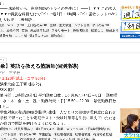
す。
【―― 未経験から、家庭教師のトライの先生に！ ――】 ▼▼ この求人
！ ▼▼ □得意な科目だけでOK！ □週1日・1時間～OK！柔軟シフト □Wワ
大歓迎！ □未経験...
副業・WワークOK
土日祝のみOK
主婦・主夫歓迎
シフト自由
平日のみOK
なし
経験不問
英語
未経験者歓迎
フルリモート
経験者歓迎
残業なし
研修あり
通費支給
シフト制
週4日以上OK
服装自由
ート
象】英語を教える塾講師(個別指導)
ザビ 王子校
 2,120円以上（コマ 80分）
浜東北線 王子駅 徒歩2分
23区北区
働時間：1時間20分/日 平均勤務日数：1ヶ月あたり4日～8日 ・勤務曜
水・木・金・土・祝 ・勤務時間： [1] 15:50～22:00 ・最低勤務日数
月...
小学生対象の塾講師(個別指導) 生徒一人ひとりの目標や理解度に合わせ
が学校で習ったことや定期テスト・受験対策等を生徒に教えていただき
徒が自力で問題を解けるようになるよう、...
内勤務OK
社員登用あり
週1日からOK
副業・WワークOK
1日4時間以内OK
シフト自由
平日のみOK
学生歓迎
未経験者歓迎
経験者歓迎
有資格者歓迎
ブランクOK
交通費支給
長期歓迎
フルタイム歓迎
駅近5分以内