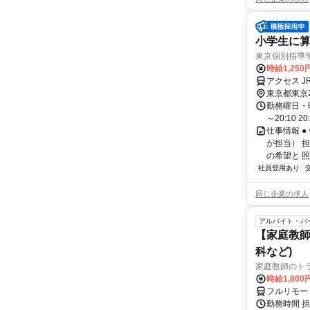
小学生に算
東京個別指導
時給1,250
アクセス J
東京都東京
勤務曜日・時間
～20:10 2
仕事情報 
が担当） 
の希望と 照
社員登用あり
同じ企業の求人
アルバイト・パ
【家庭教師
科など)
家庭教師のト
時給1,800
フルリモー
勤務時間 