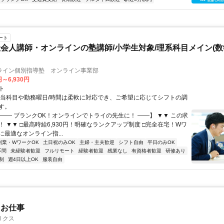
ート
会人講師・オンラインの塾講師/小学生対象/理系科目メイン(
ライン個別指導塾 オンライン事業部
円～6,930円
ト
担当科目や勤務曜日/時間は柔軟に対応でき、ご希望に応じてシフトの調
す。
【―― ブランクOK！オンラインでトライの先生に！ ――】 ▼▼ この求
T！ ▼▼ □最高時給6,930円！明確なランクアップ制度 □完全在宅！Wワ
最適なオンライン指...
副業・WワークOK
土日祝のみOK
主婦・主夫歓迎
シフト自由
平日のみOK
不問
未経験者歓迎
フルリモート
経験者歓迎
残業なし
有資格者歓迎
研修あり
制
週4日以上OK
服装自由
たお仕事
リクス