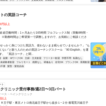
ートの英語コーチ
00円以上
ト
細 総労働時間：1ヶ月あたり165時間 フルフレックス制（実働8時間・
） ※勤務時間はご希望第一で調整しますので、お気軽にご相談くださ
「せっかく身につけた英語力、使わないまま眠らせていませんか？」 “も
ない”と願う人のための英語コーチングスクール 「90 English」を運
。 「英語コーチ」と聞...
迎
副業・WワークOK
主婦・主夫歓迎
フリーター歓迎
学歴不問
転勤なし
未経験者歓迎
フルリモート
残業なし
研修あり
在宅OK
ブランクOK
長期歓迎
書不要
髪型・髪色自由
ート
クリニック受付事務/週2日〜3日パート
ィース・ペインクリニック
0円以上