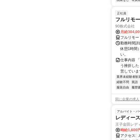
正社員
フルリモ
90株式会社
月給304,0
フルリモー
勤務時間詳
休憩1時間
い。
仕事内容 
う挫折したく
営しています
業界未経験者歓
経験不問
英語
服装自由
履歴
同じ企業の求人
アルバイト・パ
レディース
王子金田レデ
時給1,60
アクセス: ＪＲ王子駅・東京メトロ南北線王子駅から徒歩１−２分 都電荒川線王子