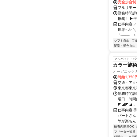
完全歩合制
フルリモー
勤務時間詳細
推奨！ ▶
仕事内容 
世界へ✨ ＼
╰───･･⭐･
シフト自由
フ
髪型・髪色自由
アルバイト・パ
カラー施
オーガニックカ
時給1,350
交通・アク
東京都東京
勤務時間詳細
曜日、時間は
◤◢◤◢...
仕事内容 
パートさんを
除が楽ちん！
扶養内勤務OK
フリーター歓迎
残業なし
有資