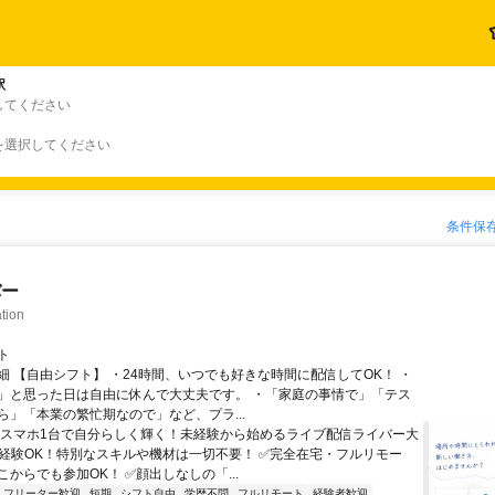
駅
してください
を選択してください
条件保
バー
tion
ト
細 【自由シフト】 ・24時間、いつでも好きな時間に配信してOK！ ・
」と思った日は自由に休んで大丈夫です。 ・「家庭の事情で」「テス
ら」「本業の繁忙期なので」など、プラ...
＼スマホ1台で自分らしく輝く！未経験から始めるライブ配信ライバー大
未経験OK！特別なスキルや機材は一切不要！ ✅完全在宅・フルリモー
からでも参加OK！ ✅顔出しなしの「...
フリーター歓迎
短期
シフト自由
学歴不問
フルリモート
経験者歓迎