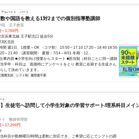
アルバイト・パート
数や国語を教える1対2までの個別指導塾講師
学院 王子教室
円～1,760円
R京浜東北線 王子駅北口 徒歩5分
23区北区
 週1日、1授業～OK 〈コマ割〉 15:50～17:10 17:20～18:40 18:50
0:20～21:40 〈講習期間〉 夏期：7/14～8/31 冬期：12...
● 仕事内容 ■小学生向け授業からスタート ■担当制（科目ごとに同一講師
担当学年・科目は、面接時にアンケートをとり 教室に在籍する生徒さん
らして決めていきます。 ...
交通費支給
シフト制
履歴書不要
ート
】生徒宅へ訪問して小学生対象の学習サポート/理系科目メイン
ライ 教師管理部
円～17,200円
ト
担当科目や勤務曜日/時間は柔軟に対応でき、ご希望に応じてシフトの調