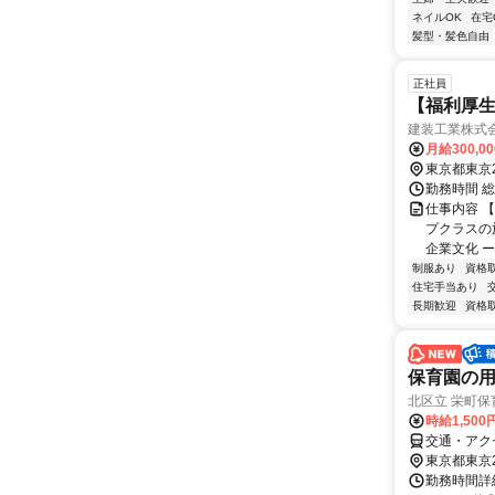
ネイルOK
在宅
髪型・髪色自由
正社員
【福利厚生
建装工業株式
月給300,0
東京都東京
勤務時間 総
仕事内容 
プクラスの
企業文化 ー
制服あり
資格
住宅手当あり
長期歓迎
資格
保育園の
北区立 栄町保
時給1,500
交通・アク
東京都東京
勤務時間詳細