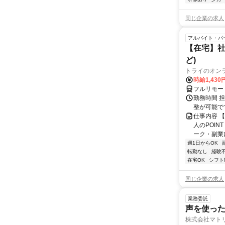
同じ企業の求人
アルバイト・パ
【在宅】社
ど)
トライのオン
時給1,430
フルリモー
勤務時間 
整が可能で
仕事内容 
人のPOIN
ーク・副業に
週1日からOK
転勤なし
経験
在宅OK
シフト
同じ企業の求人
業務委託
声を使っ
株式会社マト