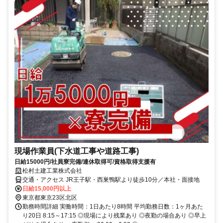
現場作業員(下水道工事や道路工事)
日給15000円/社員寮完備/連休取得可/資格取得支援有
松村土建工業株式会社
交通・アクセス JR王子駅・西巣鴨駅より徒歩10分／本社・面接地
日給15,000円以上
東京都東京23区北区
勤務時間詳細 実働時間：1日あたり8時間 平均勤務日数：1ヶ月あた
り20日 8:15～17:15 ◎現場により残業あり ◎夜勤の場合あり ◎早上