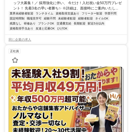
ッフ大募集！／ 採用強化に伴い、 今だけ！入社祝い金50万円プレゼ
ント！ 先着3名の早い者勝ち✨ ※詳細は、面接時にご案内いたし...
業界未経験者歓迎
ランチタイム
資格取得支援あり
フリーター歓迎
学歴不問
固定時間制
職場見学可
経験不問
未経験者歓迎
経験者歓迎
ネイルOK
残業なし
研修あり
ブランクOK
交通費支給
長期歓迎
駅近5分以内
資格取得手当あり
友達と応募OK
ひげOK
同じ企業の求人
正社員