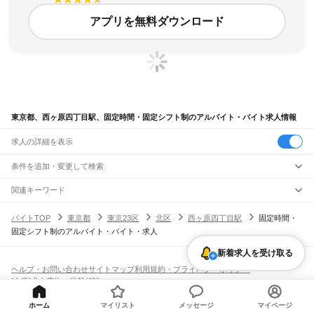
アプリを無料ダウンロード
東京都、西ヶ原四丁目駅、固定時間・固定シフト制のアルバイト・バイト求人情報
求人の詳細を表示
条件を追加・変更して検索
市区町村を追加・変更
関連キーワード
完全在宅ワーク 全国
シール貼り 在宅
現在地周辺
ガチャガチャ
犬カフェ
東京都
駅を追加・変更
バイトTOP
東京都
東京23区
北区
西ヶ原四丁目駅
固定時間・
東京都
すべて
固定シフト制のアルバイト・バイト・求人
東京23区
すべて
職種を追加・変更
JR東海道本線(東京～熱海)
千代田区
中央区
港区
新宿区
文京区
台東区
墨田区
江東区
品川区
目黒区
大田区
東京駅
新橋駅
品川駅
新着求人を受け取る
飲食・フードサービス
世田谷区
渋谷区
中野区
杉並区
豊島区
北区
荒川区
板橋区
練馬区
足立区
葛飾区
特徴を追加・変更
飲食・フードサービス
江戸川区
すべて
ヘルプ・お問い合わせ
サイトマップ
利用規約・プライバシーポリシー
JR山手線
ホールスタッフ
キッチンスタッフ
皿洗い・洗い場
精肉・鮮魚加工
給食調理
人気
[企業]求人広告の掲載相談
大崎駅
五反田駅
目黒駅
恵比寿駅
渋谷駅
原宿駅
代々木駅
新宿駅
新大久保駅
八王子市
立川市
武蔵野市
三鷹市
青梅市
府中市
昭島市
調布市
町田市
小金井市
雇用形態を追加・変更
パン屋（ベーカリー）
フードカウンター販売員
バー（BAR）・バーテンダー
日払いOK
高校生歓迎
学生歓迎
深夜の仕事
髪型・髪色自由
ひげOK
ネイルOK
高田馬場駅
目白駅
池袋駅
大塚駅
巣鴨駅
駒込駅
田端駅
西日暮里駅
日暮里駅
鶯谷駅
小平市
日野市
東村山市
国分寺市
国立市
福生市
狛江市
東大和市
清瀬市
飲食店補助（開店・閉店準備）
飲食店（店長・マネージャー）
ピアスOK
アルバイト・パート
履歴書不要
オープニングスタッフ
留学生・外国人活躍中
上野駅
御徒町駅
秋葉原駅
神田駅
東京駅
有楽町駅
新橋駅
浜松町駅
田町駅
ホーム
マイリスト
メッセージ
マイページ
東久留米市
武蔵村山市
多摩市
稲城市
羽村市
あきる野市
西東京市
大島町
利島村
都道府県を変更
営業・販売