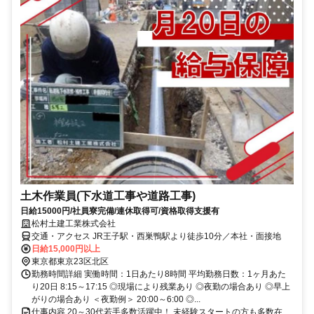
土木作業員(下水道工事や道路工事)
日給15000円/社員寮完備/連休取得可/資格取得支援有
松村土建工業株式会社
交通・アクセス JR王子駅・西巣鴨駅より徒歩10分／本社・面接地
日給15,000円以上
東京都東京23区北区
勤務時間詳細 実働時間：1日あたり8時間 平均勤務日数：1ヶ月あた
り20日 8:15～17:15 ◎現場により残業あり ◎夜勤の場合あり ◎早上
がりの場合あり ＜夜勤例＞ 20:00～6:00 ◎...
仕事内容 20～30代若手多数活躍中！ 未経験スタートの方も多数在