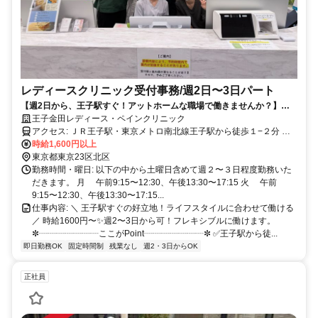
レディースクリニック受付事務/週2日〜3日パート
【週2日から、王子駅すぐ！アットホームな職場で働きませんか？】ド
クターズコスメ社割り有り！
王子金田レディース・ペインクリニック
アクセス: ＪＲ王子駅・東京メトロ南北線王子駅から徒歩１−２分 都
電荒川線王子駅前より徒歩５分
時給1,600円以上
東京都東京23区北区
勤務時間・曜日: 以下の中から土曜日含めて週２〜３日程度勤務いた
だきます。 月 午前9:15〜12:30、午後13:30〜17:15 火 午前
9:15〜12:30、午後13:30〜17:15...
仕事内容: ＼ 王子駅すぐの好立地！ライフスタイルに合わせて働ける
／ 時給1600円〜✨週2〜3日から可！フレキシブルに働けます。
✼┈┈┈┈┈┈┈ここがPoint┈┈┈┈┈┈┈✼ ✅王子駅から徒...
即日勤務OK
固定時間制
残業なし
週2・3日からOK
正社員