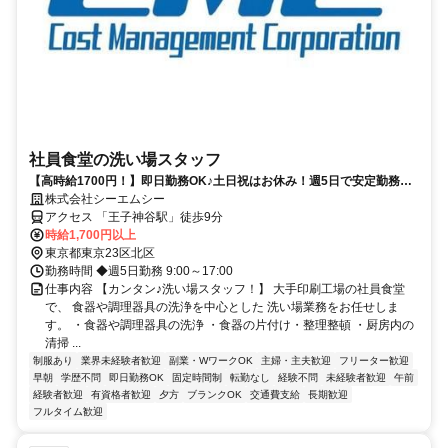
社員食堂の洗い場スタッフ
【高時給1700円！】即日勤務OK♪土日祝はお休み！週5日で安定勤務が
可能です！資格を活かして働けます！
株式会社シーエムシー
アクセス 「王子神谷駅」徒歩9分
時給1,700円以上
東京都東京23区北区
勤務時間 ◆週5日勤務 9:00～17:00
仕事内容 【カンタン♪洗い場スタッフ！】 大手印刷工場の社員食堂
で、 食器や調理器具の洗浄を中心とした 洗い場業務をお任せしま
す。 ・食器や調理器具の洗浄 ・食器の片付け・整理整頓 ・厨房内の
清掃 ...
制服あり
業界未経験者歓迎
副業・WワークOK
主婦・主夫歓迎
フリーター歓迎
早朝
学歴不問
即日勤務OK
固定時間制
転勤なし
経験不問
未経験者歓迎
午前
経験者歓迎
有資格者歓迎
夕方
ブランクOK
交通費支給
長期歓迎
フルタイム歓迎