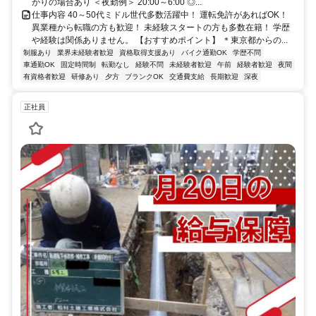
がりの場合あり ＜夜勤例＞ 20:00～6:00 ◎...
仕事内容 40～50代ミドル世代多数活躍中！ 運転免許があればOK！
異業種から転職の方も歓迎！ 未経験スタートの方も多数在籍！ 学歴
や経験は関係ありません。 【おすすめポイント】 ＊東京都からの...
制服あり
業界未経験者歓迎
資格取得支援あり
バイク通勤OK
学歴不問
車通勤OK
固定時間制
転勤なし
経験不問
未経験者歓迎
午前
経験者歓迎
夜間
有資格者歓迎
研修あり
夕方
ブランクOK
交通費支給
長期歓迎
深夜
正社員