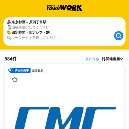
東京都
西ヶ原四丁目駅
職種を選択してください
固定時間・固定シフト制
キーワードを選択してください
584件
条件保存
関連度順
派遣社員