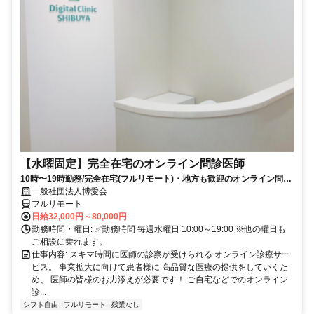
【水曜固定】完全在宅のオンライン問診医師
10時〜19時勤務/完全在宅(フルリモート)・地方も歓迎のオンライン問診
業務
一般社団法人博愛会
フルリモート
日給32,000円～80,000円
勤務時間・曜日: ✅勤務時間 毎週水曜日 10:00～19:00 ※他の曜日も
ご相談に乗れます。
仕事内容: スキマ時間に医師の診察が受けられる オンライン診療サー
ビス。 事業拡大に向けて患者様に 高品質な医療の提供をしていくた
め、 医師の皆様のお力添えが必要です！ ご自宅などでのオンライン
診...
シフト自由
フルリモート
残業なし