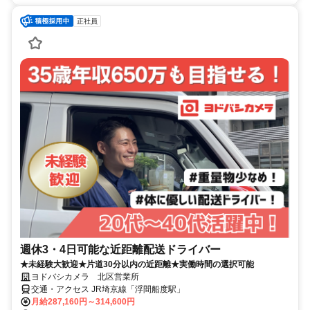
正社員
週休3・4日可能な近距離配送ドライバー
★未経験大歓迎★片道30分以内の近距離★実働時間の選択可能
ヨドバシカメラ 北区営業所
交通・アクセス JR埼京線「浮間船度駅」
月給287,160円～314,600円