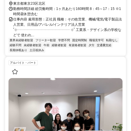
東京都東京23区北区
勤務時間詳細 総労働時間：1ヶ月あたり160時間 8：45～17：15 ※1
時間昼休憩含む
仕事内容 雇用形態：正社員 職種：その他営業、機械/電気/電子製品法
人営業、日用品/アパレル/インテリア法人営業
˚⊹┈┈┈┈┈┈┈┈┈┈┈┈┈┈┈ ⊹˚ 工業系・デザイン系の学校な
どで 使われ...
業界未経験者歓迎
フリーター歓迎
学歴不問
固定時間制
職場見学可
転勤なし
経験不問
未経験者歓迎
午前
経験者歓迎
有資格者歓迎
夕方
交通費支給
長期休暇あり
土日祝休み
アルバイト・パート