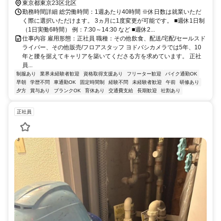
東京都東京23区北区
勤務時間詳細 総労働時間：1週あたり40時間 ※休日数は就業いただ
く際に選択いただけます。 3ヵ月に1度変更が可能です。 ■週休1日制
（1日実働6時間） 例：7:30～14:30 など ■週休2...
仕事内容 雇用形態：正社員 職種：その他飲食、配送/宅配/セールスド
ライバー、その他販売/フロアスタッフ ヨドバシカメラでは5年、10
年と腰を据えてキャリアを築いてくださる方を求めています。 正社
員...
制服あり
業界未経験者歓迎
資格取得支援あり
フリーター歓迎
バイク通勤OK
早朝
学歴不問
車通勤OK
固定時間制
経験不問
未経験者歓迎
午前
研修あり
夕方
賞与あり
ブランクOK
育休あり
交通費支給
長期歓迎
社割あり
正社員