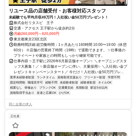
リユース品の店舗受付・お客様対応スタッフ
未経験でも平均月収49万円！入社祝い金50万円プレゼント！
株式会社リタスピ 王子
交通・アクセス 王子駅から徒歩約2分
月給260,000円～820,000円
東京都東京23区北区
勤務時間詳細 総労働時間：1ヶ月あたり160時間 10:00〜19:00（休憩
60分） ※店舗の営業終了時間（19時）で退勤できます。 ✨仕事後の
プライベートや家族との時間もしっかり確保可能です。
仕事内容 ✨王子駅に2026年6月新店舗オープン✨ ＼オープニングスタ
ッフ大募集！／ ✨新店舗オープンに伴い、大量採用✨ ＼入社祝い金プ
レゼントキャンペーンスタート／ 今だけ！入社祝い金50万円プレ...
業界未経験者歓迎
ランチタイム
資格取得支援あり
フリーター歓迎
学歴不問
固定時間制
職場見学可
経験不問
未経験者歓迎
経験者歓迎
ネイルOK
残業なし
研修あり
ブランクOK
交通費支給
長期歓迎
駅近5分以内
資格取得手当あり
友達と応募OK
ひげOK
同じ企業の求人
正社員