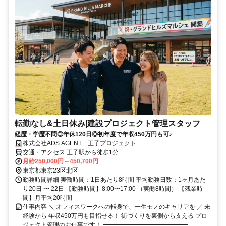
転勤なし&土日休み|建設プロジェクト管理スタッフ
経歴・学歴不問◎年休120日◎初年度で年収450万円も可♪
株式会社ADS AGENT 王子プロジェクト
交通・アクセス 王子駅から徒歩1分
月給250,000円～450,700円
東京都東京23区北区
勤務時間詳細 実働時間：1日あたり8時間 平均勤務日数：1ヶ月あた
り20日 〜 22日 【勤務時間】8:00〜17:00 （実働8時間） 【残業時
間】月平均20時間
仕事内容 ＼ オフィスワークへの転身で、一生モノのキャリアを ／ 未
経験から 年収450万円も目指せる！ 街づくりを裏側から支える プロ
ジェクト管理のお仕事です！ ━━━━━━━━━━━━━━ ...