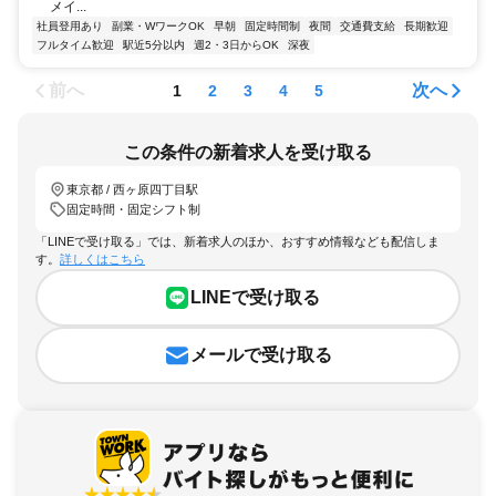
メイ...
社員登用あり
副業・WワークOK
早朝
固定時間制
夜間
交通費支給
長期歓迎
フルタイム歓迎
駅近5分以内
週2・3日からOK
深夜
前へ
次へ
1
2
3
4
5
この条件の新着求人を受け取る
東京都 / 西ヶ原四丁目駅
固定時間・固定シフト制
「LINEで受け取る」では、新着求人のほか、おすすめ情報なども配信しま
す。
詳しくはこちら
LINEで受け取る
メールで受け取る