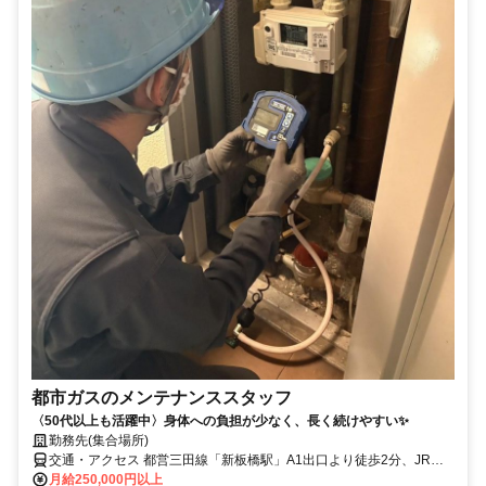
都市ガスのメンテナンススタッフ
〈50代以上も活躍中〉身体への負担が少なく、長く続けやすい✨
勤務先(集合場所)
交通・アクセス 都営三田線「新板橋駅」A1出口より徒歩2分、JR埼
京線「板橋駅」東口より徒歩8分、東武東上線「下板橋駅」より徒歩
月給250,000円以上