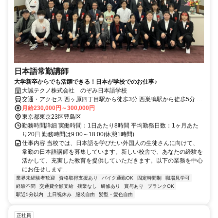
日本語常勤講師
大学新卒からでも活躍できる！日本が学校でのお仕事♪
大誠テクノ株式会社 のぞみ日本語学校
交通・アクセス 西ヶ原四丁目駅から徒歩3分 西巣鴨駅から徒歩5分 巣
鴨駅から徒歩15分
月給230,000円～300,000円
東京都東京23区豊島区
勤務時間詳細 実働時間：1日あたり8時間 平均勤務日数：1ヶ月あた
り20日 勤務時間は9:00～18:00(休憩1時間)
仕事内容 当校では、日本語を学びたい外国人の生徒さんに向けて、
常勤の日本語講師を募集しています。新しい校舎で、あなたの経験を
活かして、充実した教育を提供していただきます。以下の業務を中心
にお任せします...
業界未経験者歓迎
資格取得支援あり
バイク通勤OK
固定時間制
職場見学可
経験不問
交通費全額支給
残業なし
研修あり
賞与あり
ブランクOK
駅近5分以内
土日祝休み
服装自由
髪型・髪色自由
正社員