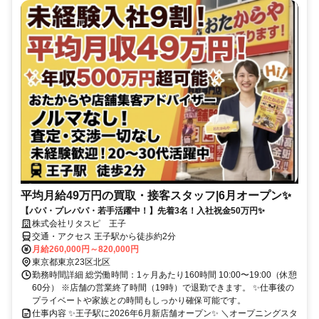
平均月給49万円の買取・接客スタッフ|6月オープン✨
【パパ・プレパパ・若手活躍中！】先着3名！入社祝金50万円✨
株式会社リタスピ 王子
交通・アクセス 王子駅から徒歩約2分
月給260,000円～820,000円
東京都東京23区北区
勤務時間詳細 総労働時間：1ヶ月あたり160時間 10:00〜19:00（休憩
60分） ※店舗の営業終了時間（19時）で退勤できます。 ✨仕事後の
プライベートや家族との時間もしっかり確保可能です。
仕事内容 ✨王子駅に2026年6月新店舗オープン✨ ＼オープニングスタ