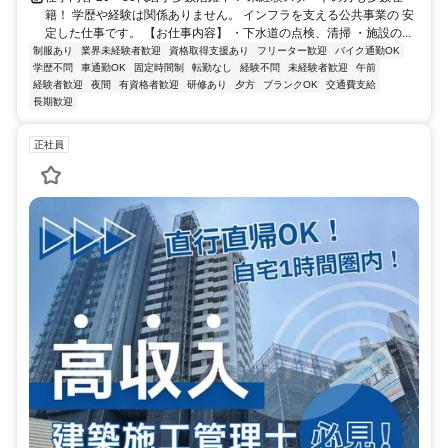
籍！ 学歴や経験は関係ありません。 インフラを支える公共事業の 安
定した仕事です。 【お仕事内容】 ・下水道の点検、清掃 ・施設の...
制服あり
業界未経験者歓迎
資格取得支援あり
フリーター歓迎
バイク通勤OK
学歴不問
車通勤OK
固定時間制
転勤なし
経験不問
未経験者歓迎
午前
経験者歓迎
夜間
有資格者歓迎
研修あり
夕方
ブランクOK
交通費支給
長期歓迎
正社員