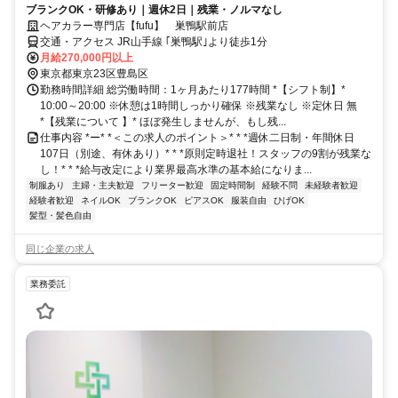
ブランクOK・研修あり｜週休2日｜残業・ノルマなし
ヘアカラー専門店【fufu】 巣鴨駅前店
交通・アクセス JR山手線 ｢巣鴨駅｣より徒歩1分
月給270,000円以上
東京都東京23区豊島区
勤務時間詳細 総労働時間：1ヶ月あたり177時間 *【シフト制】*
10:00～20:00 ※休憩は1時間しっかり確保 ※残業なし ※定休日 無
*【残業について 】* ほぼ発生しませんが、もし残...
仕事内容 *ー* *＜この求人のポイント＞* * *週休二日制・年間休日
107日（別途、有休あり）* * *原則定時退社！スタッフの9割が残業な
し！* * *給与改定により業界最高水準の基本給になりま...
制服あり
主婦・主夫歓迎
フリーター歓迎
固定時間制
経験不問
未経験者歓迎
経験者歓迎
ネイルOK
ブランクOK
ピアスOK
服装自由
ひげOK
髪型・髪色自由
同じ企業の求人
業務委託