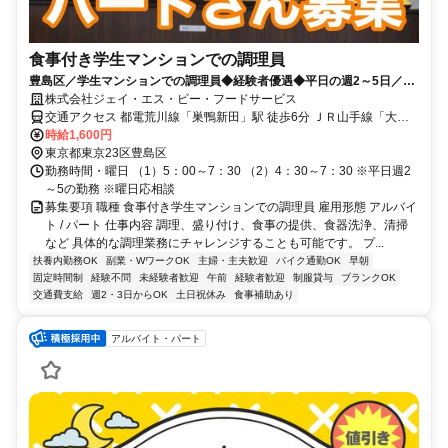
食事付き学生マンションでの調理員
豊島区／学生マンションでの調理員◆経験者優遇◆平日の週2～5日／土
日祝休み◆早朝のバイト
株式会社ジェイ・エス・ビー・フードサービス
交通アクセス 都電荒川線「巣鴨新田」駅 徒歩6分 ＪＲ山手線「大
塚」駅 徒歩7分 都営三田線「巣鴨」駅 徒歩11分
時給1,600円
東京都東京23区豊島区
勤務時間・曜日 （1）5：00～7：30 （2）4：30～7：30 ※平日週2
～5の勤務 ※曜日応相談
募集要項 職種 食事付き学生マンションでの調理員 雇用形態 アルバイ
ト / パート 仕事内容 調理、盛り付け、食事の提供、食器洗浄、清掃
など 具体的な調理業務にチャレンジすることも可能です。 プ...
扶養内勤務OK
副業・WワークOK
主婦・主夫歓迎
バイク通勤OK
早朝
固定時間制
経験不問
未経験者歓迎
午前
経験者歓迎
制服貸与
ブランクOK
交通費支給
週2・3日からOK
土日祝休み
食事補助あり
アルバイト・パート