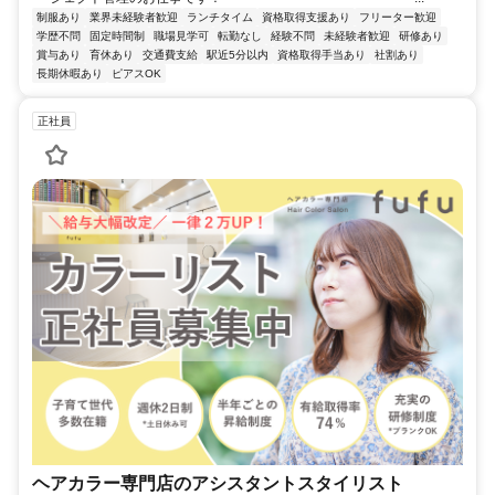
制服あり
業界未経験者歓迎
ランチタイム
資格取得支援あり
フリーター歓迎
学歴不問
固定時間制
職場見学可
転勤なし
経験不問
未経験者歓迎
研修あり
賞与あり
育休あり
交通費支給
駅近5分以内
資格取得手当あり
社割あり
長期休暇あり
ピアスOK
正社員
ヘアカラー専門店のアシスタントスタイリスト