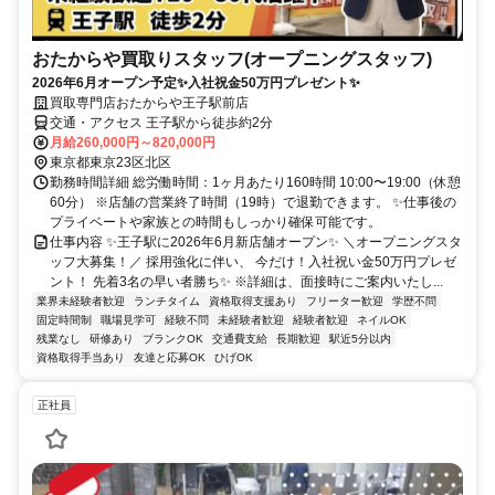
おたからや買取りスタッフ(オープニングスタッフ)
2026年6月オープン予定✨入社祝金50万円プレゼント✨
買取専門店おたからや王子駅前店
交通・アクセス 王子駅から徒歩約2分
月給260,000円～820,000円
東京都東京23区北区
勤務時間詳細 総労働時間：1ヶ月あたり160時間 10:00〜19:00（休憩
60分） ※店舗の営業終了時間（19時）で退勤できます。 ✨仕事後の
プライベートや家族との時間もしっかり確保可能です。
仕事内容 ✨王子駅に2026年6月新店舗オープン✨ ＼オープニングスタ
ッフ大募集！／ 採用強化に伴い、 今だけ！入社祝い金50万円プレゼ
ント！ 先着3名の早い者勝ち✨ ※詳細は、面接時にご案内いたし...
業界未経験者歓迎
ランチタイム
資格取得支援あり
フリーター歓迎
学歴不問
固定時間制
職場見学可
経験不問
未経験者歓迎
経験者歓迎
ネイルOK
残業なし
研修あり
ブランクOK
交通費支給
長期歓迎
駅近5分以内
資格取得手当あり
友達と応募OK
ひげOK
正社員