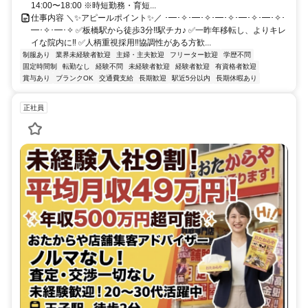
14:00〜18:00 ※時短勤務・育短...
仕事内容 ＼✨アピールポイント✨／ ･━･✧･━･✧･━･✧･━･✧･━･✧･
━･✧･━･✧ ✅板橋駅から徒歩3分‼駅チカ♪ ✅一昨年移転し、よりキレ
イな院内に‼ ✅人柄重視採用‼協調性がある方歓...
制服あり
業界未経験者歓迎
主婦・主夫歓迎
フリーター歓迎
学歴不問
固定時間制
転勤なし
経験不問
未経験者歓迎
経験者歓迎
有資格者歓迎
賞与あり
ブランクOK
交通費支給
長期歓迎
駅近5分以内
長期休暇あり
正社員