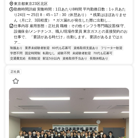
10分
東京都東京23区北区
勤務時間詳細 実働時間：1日あたり8時間 平均勤務日数：1ヶ月あた
り24日 〜 25日 8：45～17：30（休憩あり） ＊残業はほぼありませ
ん（月に2、3回程度） ＊ガス漏れが発生した際に出動し...
仕事内容 雇用形態：正社員 職種：その他インフラ専門職設置/保守、
設備保全/メンテナンス、職人/現場作業員 東京ガスとの直接契約のお
仕事で、 「要請がある時だけ」出動します。 要請があるまではエ
ア...
制服あり
業界未経験者歓迎
60代も応募可
資格取得支援あり
フリーター歓迎
学歴不問
固定時間制
転勤なし
経験不問
未経験者歓迎
70代も応募可
交通費支給
長期歓迎
駅近5分以内
資格取得手当あり
長期休暇あり
正社員