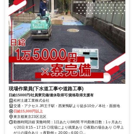
現場作業員(下水道工事や道路工事)
日給15000円/社員寮完備/連休取得可/資格取得支援有
松村土建工業株式会社
交通・アクセス JR王子駅・西巣鴨駅より徒歩10分／本社・面接地
日給15,000円以上
東京都東京23区北区
勤務時間詳細 実働時間：1日あたり8時間 平均勤務日数：1ヶ月あた
り20日 8:15～17:15 ◎現場により残業あり ◎夜勤の場合あり ◎早上
がりの場合あり ＜夜勤例＞ 20:00～6:00 ◎...