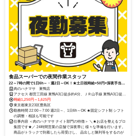
食品スーパーでの夜間作業スタッフ
22～7時の間で1日6h～・週2日～OK！★土日祝時給+50円×深夜手当で
ガッツリ稼ごう★男性活躍中
肉のハナマサ 巣鴨店
アクセス 都営三田線 巣鴨A3口徒歩約4分、ＪＲ山手線 巣鴨A3口徒歩
約4分、都電荒川線 庚申塚徒歩約10分
時給1,250円～1,625円
東京都東京23区豊島区
勤務時間 22:00～7:00 週2日～、1日6h～OK ★固定シフト制 シフト
の調整・相談も可能です
仕事内容 ＜肉のハナマサ ナイト部門の特徴＞ ＼★お店を整えるプロ
集団です★／ 24時間営業の店舗で深夜帯に 様々な準備を行います。
商品がトラックで到着したら荷受けし、 品出しと陳列等をするのが