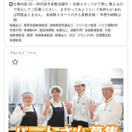
仕事内容 20～30代若手多数活躍中！ 先輩スタッフが丁寧に 教えるの
で安心してご応募ください。 まずやってみようという気持ちが あれ
ば問題ありません。 未経験スタートの方も多数在籍！ 学歴や経験は
関...
制服あり
業界未経験者歓迎
資格取得支援あり
フリーター歓迎
バイク通勤OK
学歴不問
車通勤OK
固定時間制
転勤なし
経験不問
未経験者歓迎
午前
経験者歓迎
夜間
有資格者歓迎
研修あり
夕方
ブランクOK
交通費支給
長期歓迎
アルバイト・パート