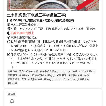
土木作業員(下水道工事や道路工事)
日給15000円/社員寮完備/連休取得可/資格取得支援有
松村土建工業株式会社
交通・アクセス JR王子駅・西巣鴨駅より徒歩10分／本社・面接地
日給15,000円以上
東京都東京23区北区
勤務時間詳細 実働時間：1日あたり8時間 平均勤務日数：1ヶ月あた
り20日 8:15～17:15 ◎現場により残業あり ◎夜勤の場合あり ◎早上
がりの場合あり ＜夜勤例＞ 20:00～6:00 ◎...
仕事内容 40～50代ミドル世代多数活躍中！ 高日給で収入も安定しま
す。 早上がりがあったり、休日もしっかり あるので家族との時間も
しっかり確保！ インフラを支える公共事業の 安定した仕事です。
【...
制服あり
業界未経験者歓迎
資格取得支援あり
フリーター歓迎
バイク通勤OK
学歴不問
車通勤OK
固定時間制
転勤なし
経験不問
未経験者歓迎
午前
経験者歓迎
夜間
有資格者歓迎
研修あり
夕方
ブランクOK
交通費支給
長期歓迎
正社員