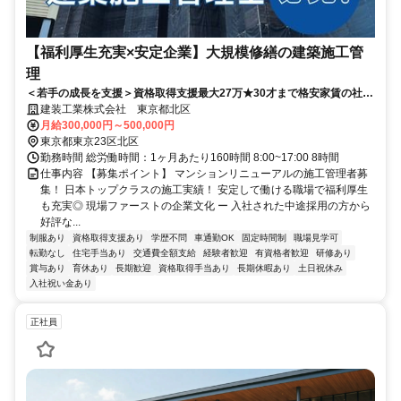
【福利厚生充実×安定企業】大規模修繕の建築施工管
理
＜若手の成長を支援＞資格取得支援最大27万★30才まで格安家賃の社宅
★研修あり
建装工業株式会社 東京都北区
月給300,000円～500,000円
東京都東京23区北区
勤務時間 総労働時間：1ヶ月あたり160時間 8:00~17:00 8時間
仕事内容 【募集ポイント】 マンションリニューアルの施工管理者募
集！ 日本トップクラスの施工実績！ 安定して働ける職場で福利厚生
も充実◎ 現場ファーストの企業文化 ー 入社された中途採用の方から
好評な...
制服あり
資格取得支援あり
学歴不問
車通勤OK
固定時間制
職場見学可
転勤なし
住宅手当あり
交通費全額支給
経験者歓迎
有資格者歓迎
研修あり
賞与あり
育休あり
長期歓迎
資格取得手当あり
長期休暇あり
土日祝休み
入社祝い金あり
正社員