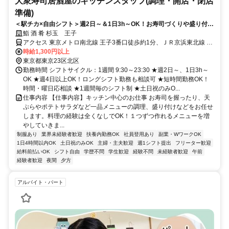
大衆寿司居酒屋のキッチンスタッフ(調理・開店・閉店
準備)
＜駅チカ×自由シフト＞週2日～＆1日3h～OK！お寿司づくりや盛り付け
などコツコツ働ける
鮨 酒 肴 杉玉 王子
アクセス 東京メトロ南北線 王子3番口徒歩約1分、ＪＲ京浜東北線 王
子北口徒歩約1分、都電荒川線 王子駅前北口徒歩約3分
時給1,300円以上
東京都東京23区北区
勤務時間 シフトサイクル：1週間 9:30～23:30 ★週2日～、1日3h～
OK ★週4日以上OK！ロングシフト勤務も相談可 ★短時間勤務OK！
時間・曜日応相談 ★1週間毎のシフト制 ★土日祝のみO...
仕事内容 【仕事内容】キッチン中心のお仕事 お寿司を握ったり、天
ぷらやポテトサラダなど一品メニューの調理、盛り付けなどをお任せ
します。料理の経験は全くなしでOK！１つずつ作れるメニューを増
やしていきま...
制服あり
業界未経験者歓迎
扶養内勤務OK
社員登用あり
副業・WワークOK
1日4時間以内OK
土日祝のみOK
主婦・主夫歓迎
週1シフト提出
フリーター歓迎
給料前払いOK
シフト自由
学歴不問
学生歓迎
経験不問
未経験者歓迎
午前
経験者歓迎
夜間
夕方
アルバイト・パート