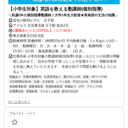
【小学生対象】英語を教える塾講師(個別指導)
＼私服OKの個別指導塾講師／大学1年生大歓迎★英単語や文法の知識を
活かそう♪教えることが好きな方歓迎！
栄光の個別ビザビ 王子校
アクセス 京浜東北線 王子駅 徒歩2分
1業務あたり 2,120円以上（コマ 80分）
東京都東京23区北区
勤務時間 実働時間：1時間20分/日 平均勤務日数：1ヶ月あたり4日～
8日 ・勤務曜日：月・火・水・木・金・土・祝 ・勤務時間： [1]
15:50～22:00 ・最低勤務日数（週）：1日 月...
仕事内容 小学生対象の塾講師(個別指導) 生徒一人ひとりの目標や理解
度に合わせて、 自分が学校で習ったことや定期テスト・受験対策等
を生徒に教えていただきます。 生徒が自力で問題を解けるようにな
るよう、...
制服あり
扶養内勤務OK
社員登用あり
週1日からOK
副業・WワークOK
1日4時間以内OK
主婦・主夫歓迎
シフト自由
平日のみOK
学生歓迎
未経験者歓迎
経験者歓迎
有資格者歓迎
研修あり
夕方
ブランクOK
交通費支給
長期歓迎
フルタイム歓迎
駅近5分以内
同じ企業の求人
アルバイト・パート