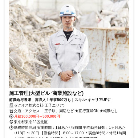
施工管理(大型ビル･商業施設など)
前職給与考慮｜高収入！年収500万も｜スキル･キャリアUPに
ゼクオス株式会社(王子エリア)
交通・アクセス 「王子駅」周辺など ★直行直帰OK ★転勤なし
月給300,000円～500,000円
東京都東京23区北区
勤務時間詳細 実働時間：1日あたり8時間 平均勤務日数：1ヶ月あた
り18日 〜 20日 【勤務時間】 8:00～17:00 ＊実働8時間／休憩1時間