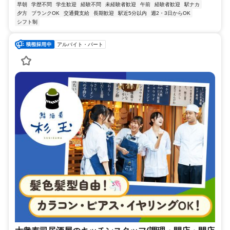
早朝
学歴不問
学生歓迎
経験不問
未経験者歓迎
午前
経験者歓迎
駅ナカ
夕方
ブランクOK
交通費支給
長期歓迎
駅近5分以内
週2・3日からOK
シフト制
アルバイト・パート