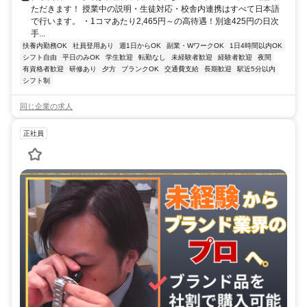
ただきます！ 授業中の説明・生徒対応・校舎内連携はすべて日本語
で行います。 ・1コマあたり2,465円～の高待遇！別途425円の日次
手...
扶養内勤務OK
社員登用あり
週1日からOK
副業・WワークOK
1日4時間以内OK
シフト自由
平日のみOK
学生歓迎
転勤なし
未経験者歓迎
経験者歓迎
夜間
有資格者歓迎
研修あり
夕方
ブランクOK
交通費支給
長期歓迎
駅近5分以内
シフト制
同じ企業の求人
正社員