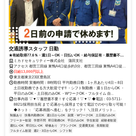
交通誘導スタッフ 日勤
★有給取得77.6％・週1日～OK・日払いOK・給与保証有・履歴書不要
★
ミカドセキュリティー株式会社 蒲田支社
アクセス 都営三田線 巣鴨A4口徒歩約3分、都営三田線 巣鴨A4口徒歩
約3分、ＪＲ山手線 駒込北口徒歩約11分
日給13,000円以上
東京都東京23区豊島区
勤務時間 実働時間：8時間/日 平均勤務日数：1ヶ月あたり4日～8日
土日祝勤務できる方大歓迎です!! ・シフト制勤務・週１日からOK ・
平日のみOK・土日祝のみOK ・WワークOK・フルタイム 自...
仕事内容 ▽▼▽履歴書不要！すぐ応募！▽▼▽ ◆電話：03-5711-
8821/採用担当宛 まで 応募から採用まで全て電話でのやり取り可能！
◆ネット：「応募画面へ進む」をクリック！ ＼注目メリット...
制服あり
扶養内勤務OK
週1日からOK
副業・WワークOK
土日祝のみOK
フリーター歓迎
学歴不問
即日勤務OK
平日のみOK
学生歓迎
経験者歓迎
週払いOK
即日払いOK
研修あり
ブランクOK
交通費支給
長期歓迎
フルタイム歓迎
週2・3日からOK
シフト制