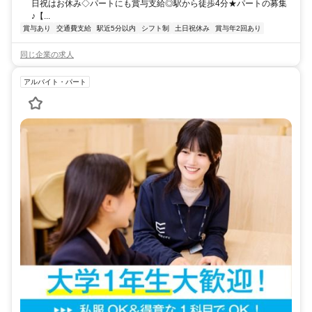
日祝はお休み◇パートにも賞与支給◎駅から徒歩4分★パートの募集
♪【...
賞与あり
交通費支給
駅近5分以内
シフト制
土日祝休み
賞与年2回あり
同じ企業の求人
アルバイト・パート