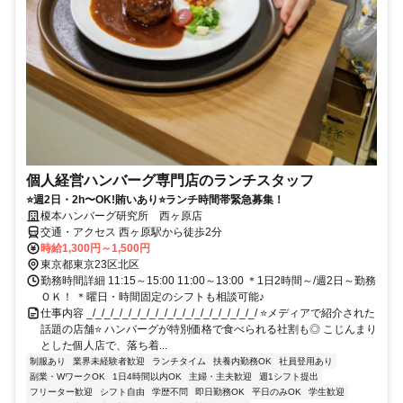
個人経営ハンバーグ専門店のランチスタッフ
⭐週2日・2h〜OK!賄いあり⭐ランチ時間帯緊急募集！
榎本ハンバーグ研究所 西ヶ原店
交通・アクセス 西ヶ原駅から徒歩2分
時給1,300円～1,500円
東京都東京23区北区
勤務時間詳細 11:15～15:00 11:00～13:00 ＊1日2時間～/週2日～勤務
ＯＫ！ ＊曜日・時間固定のシフトも相談可能♪
仕事内容 _/_/_/_/_/_/_/_/_/_/_/_/_/_/_/_/_/_/_/ ⭐メディアで紹介された
話題の店舗⭐ ハンバーグが特別価格で食べられる社割も◎ こじんまり
とした個人店で、落ち着...
制服あり
業界未経験者歓迎
ランチタイム
扶養内勤務OK
社員登用あり
副業・WワークOK
1日4時間以内OK
主婦・主夫歓迎
週1シフト提出
フリーター歓迎
シフト自由
学歴不問
即日勤務OK
平日のみOK
学生歓迎