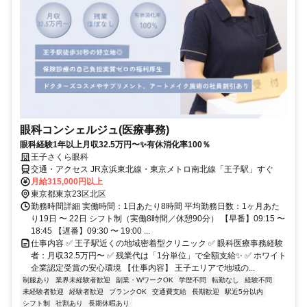
眼科コンシェルジュ(医療事務)
眼科経験1年以上月収32.5万円〜✨有休消化率100％
王子さくら眼科
交通・アクセス JR京浜東北線・東京メトロ南北線「王子駅」すぐ
月給315,000円以上
東京都東京23区北区
勤務時間詳細 実働時間：1日あたり8時間 平均勤務日数：1ヶ月あた
り19日 〜 22日 シフト制（実働8時間／休憩90分） 【早番】09:15 〜
18:45 【遅番】09:30 〜 19:00 ...
仕事内容 ✅ 王子駅近くの地域密着型クリニック ✅ 眼科医療事務経験
者：月収32.5万円〜 ✅ 残業代は「1分単位」で全額支給✨ ✅ ホワイト
企業認定受賞の安心環境 【仕事内容】 王子エリアで地域の...
制服あり
業界未経験者歓迎
副業・WワークOK
学歴不問
転勤なし
経験不問
未経験者歓迎
経験者歓迎
ブランクOK
交通費支給
長期歓迎
駅近5分以内
シフト制
社割あり
長期休暇あり