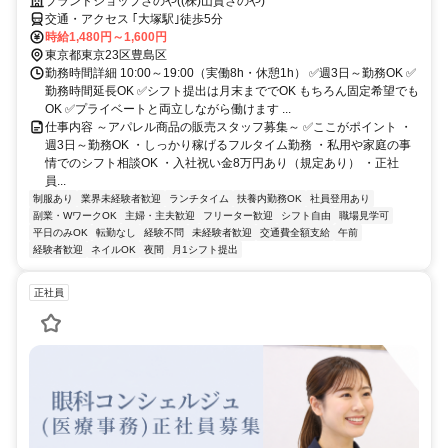
ブランドショップさのや((株)山貴さのや)
交通・アクセス ｢大塚駅｣徒歩5分
時給1,480円～1,600円
東京都東京23区豊島区
勤務時間詳細 10:00～19:00（実働8h・休憩1h） ✅週3日～勤務OK ✅
勤務時間延長OK ✅シフト提出は月末まででOK もちろん固定希望でも
OK ✅プライベートと両立しながら働けます ...
仕事内容 ～アパレル商品の販売スタッフ募集～ ✅ここがポイント ・
週3日～勤務OK ・しっかり稼げるフルタイム勤務 ・私用や家庭の事
情でのシフト相談OK ・入社祝い金8万円あり（規定あり） ・正社
員...
制服あり
業界未経験者歓迎
ランチタイム
扶養内勤務OK
社員登用あり
副業・WワークOK
主婦・主夫歓迎
フリーター歓迎
シフト自由
職場見学可
平日のみOK
転勤なし
経験不問
未経験者歓迎
交通費全額支給
午前
経験者歓迎
ネイルOK
夜間
月1シフト提出
正社員