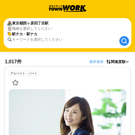
東京都
東京都
西ヶ原四丁目駅
西ヶ原四丁目駅
職種を選択してください
駅チカ・駅ナカ
駅チカ・駅ナカ
キーワードを選択してください
1,017件
条件保存
関連度順
アルバイト・パート