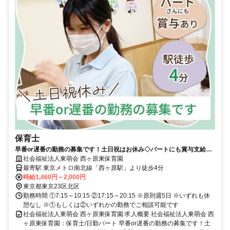
保育士
早番or遅番の勤務の募集です！土日祝はお休み◇パートにも賞与支給◎
駅から徒歩4分★パートの募集♪【東京都北区、西ヶ原駅、保育園、保育
社会福祉法人東萌会 西ヶ原東保育園
士、非常勤】
最寄駅 東京メトロ南北線「西ヶ原駅」より徒歩4分
時給1,460円～2,000円
東京都東京23区北区
勤務時間 ①7:15～10:15 ②17:15～20:15 ※原則週5日 ※いずれも休
憩なし ※①もしくは②いずれかの勤務でご相談可能です
社会福祉法人東萌会 西ヶ原東保育園 求人概要 社会福祉法人東萌会 西
ヶ原東保育園：保育士/日勤パート 早番or遅番の勤務の募集です！土