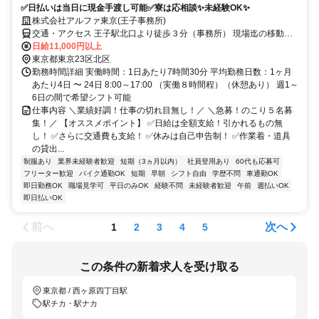
✅日払いは当日に現金手渡し可能✅寮は応相談✨未経験OK✨
株式会社アルファ東京(王子事務所)
交通・アクセス 王子駅北口より徒歩３分（事務所） 現場迄の移動交
通費支給
日給11,000円以上
東京都東京23区北区
勤務時間詳細 実働時間：1日あたり7時間30分 平均勤務日数：1ヶ月
あたり4日 〜 24日 8:00～17:00 （実働８時間程）（休憩あり） 週1～
6日の間で希望シフト可能
仕事内容 ＼業績好調！仕事の切れ目無し！／ ＼急募！のこり５名募
集！／ 【オススメポイント】 ✅日給は全額支給！引かれるもの無
し！ ✅さらに交通費も支給！ ✅休みは自己申告制！ ✅作業着・道具
の貸出...
制服あり
業界未経験者歓迎
短期（3ヵ月以内）
社員登用あり
60代も応募可
フリーター歓迎
バイク通勤OK
短期
早朝
シフト自由
学歴不問
車通勤OK
即日勤務OK
職場見学可
平日のみOK
経験不問
未経験者歓迎
午前
週払いOK
即日払いOK
前へ
次へ
1
2
3
4
5
この条件の新着求人を受け取る
東京都 / 西ヶ原四丁目駅
駅チカ・駅ナカ