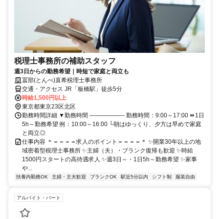
税理士事務所の補助スタッフ
週3日からの勤務希望｜時短で家庭と両立も
冨部(とんべ)直希税理士事務所
交通・アクセス JR「板橋駅」徒歩5分
時給1,500円以上
東京都東京23区北区
勤務時間詳細 ▼勤務時間 ―――――― 勤務時間：9:00～17:00 ⏩1日
5h～勤務希望 例：10:00～16:00 └朝はゆっくり、夕方は早めで家庭
と両立◎
仕事内容 ＊＝＝＝＝求人のポイント＝＝＝＝＊ ✨開業30年以上の地
域密着型税理士事務所 ✨主婦（夫）・ブランク復帰も歓迎 ✨時給
1500円スタートの高待遇求人 ✨週3日～・1日5h～勤務希望 ✨家事
や...
扶養内勤務OK
主婦・主夫歓迎
ブランクOK
駅近5分以内
シフト制
服装自由
アルバイト・パート