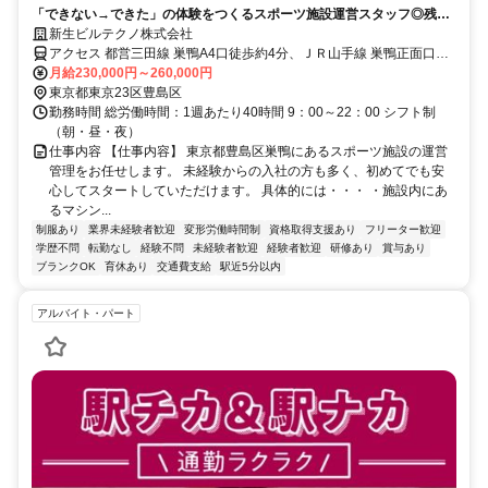
「できない→できた」の体験をつくるスポーツ施設運営スタッフ◎残業
ほぼなし◎未経験歓迎
新生ビルテクノ株式会社
アクセス 都営三田線 巣鴨A4口徒歩約4分、ＪＲ山手線 巣鴨正面口徒
歩約5分
月給230,000円～260,000円
東京都東京23区豊島区
勤務時間 総労働時間：1週あたり40時間 9：00～22：00 シフト制
（朝・昼・夜）
仕事内容 【仕事内容】 東京都豊島区巣鴨にあるスポーツ施設の運営
管理をお任せします。 未経験からの入社の方も多く、初めてでも安
心してスタートしていただけます。 具体的には・・・ ・施設内にあ
るマシン...
制服あり
業界未経験者歓迎
変形労働時間制
資格取得支援あり
フリーター歓迎
学歴不問
転勤なし
経験不問
未経験者歓迎
経験者歓迎
研修あり
賞与あり
ブランクOK
育休あり
交通費支給
駅近5分以内
アルバイト・パート