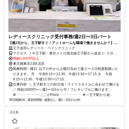
レディースクリニック受付事務/週2日〜3日パート
【週2日から、王子駅すぐ！アットホームな職場で働きませんか？】ド
クターズコスメ社割り有り！
王子金田レディース・ペインクリニック
アクセス: ＪＲ王子駅・東京メトロ南北線王子駅から徒歩１−２分 都
電荒川線王子駅前より徒歩５分
時給1,600円以上
東京都東京23区北区
勤務時間・曜日: 以下の中から土曜日含めて週２〜３日程度勤務いた
だきます。 月 午前9:15〜12:30、午後13:30〜17:15 火 午前
9:15〜12:30、午後13:30〜17:15...
仕事内容: ＼ 王子駅すぐの好立地！ライフスタイルに合わせて働ける
／ 時給1600円〜✨週2〜3日から可！フレキシブルに働けます。
✼┈┈┈┈┈┈┈ここがPoint┈┈┈┈┈┈┈✼ ✅王子駅から徒...
即日勤務OK
固定時間制
残業なし
週2・3日からOK
正社員