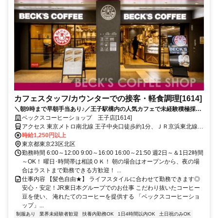
カフェスタッフ/カウンターでの接客・軽食調理[1614]
＼朝9時まで早朝手当あり♪／王子駅構内の人気カフェで未経験積極採用
中！週2日～＆1日2ｈ～ＯＫ！土日勤務できる方大歓迎★
ベックスコーヒーショップ 王子店[1614]
アクセス 東京メトロ南北線 王子中央口徒歩約1分、ＪＲ京浜東北線
王子中央口徒歩約1分、都電荒川線 王子駅前北口(東)徒歩約1分
時給1,250円以上
東京都東京23区北区
勤務時間 6:00～12:00 9:00～16:00 16:00～21:50 週2日～＆1日2時間
～OK！ 曜日･時間帯は相談ＯＫ！ 朝の場合はオープンから、夜の場
合はラストまで勤務できる方歓迎！ ...
仕事内容 【髪色自由★】 ライフスタイルに合わせて勤務できます◎
安心・安定！JR東日本グループでのお仕事 こだわり抜いたコーヒー
豆を使い、 淹れたてのコーヒーを提供する 「ベックスコーヒーショ
ップ」...
制服あり
業界未経験者歓迎
扶養内勤務OK
1日4時間以内OK
土日祝のみOK