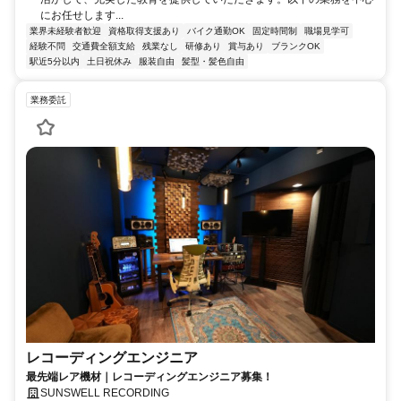
にお任せします...
業界未経験者歓迎
資格取得支援あり
バイク通勤OK
固定時間制
職場見学可
経験不問
交通費全額支給
残業なし
研修あり
賞与あり
ブランクOK
駅近5分以内
土日祝休み
服装自由
髪型・髪色自由
業務委託
レコーディングエンジニア
最先端レア機材｜レコーディングエンジニア募集！
SUNSWELL RECORDING