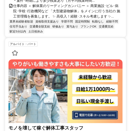
＊案件･時期により多少残業あり（月平均残業時間...
仕事内容 ＜ 解体業のリーディングカンパニー ＞ 商業施設･ビル･病
院･学校･行政機関など 「大型建築物解体」をメインに行う当社の 施
工管理職を募集します。 ✨ 高収入！経験･スキル考慮します ✨...
業界未経験者歓迎
資格取得支援あり
学歴不問
固定時間制
転勤なし
経験不問
住宅手当あり
交通費全額支給
研修あり
賞与あり
ブランクOK
交通費支給
駅近5分以内
土日祝休み
アルバイト・パート
モノを壊して稼ぐ解体工事スタッフ