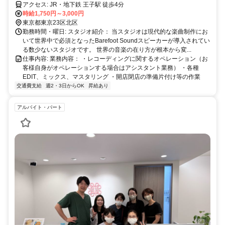
アクセス: JR・地下鉄 王子駅 徒歩4分
時給1,750円～3,000円
東京都東京23区北区
勤務時間・曜日: スタジオ紹介： 当スタジオは現代的な楽曲制作にお
いて世界中で必須となったBarefoot Soundスピーカーが導入されてい
る数少ないスタジオです。 世界の音楽の在り方が根本から変...
仕事内容: 業務内容： ・レコーディングに関するオペレーション（お
客様自身がオペレーションする場合はアシスタント業務） ・各種
EDIT、ミックス、マスタリング ・開店閉店の準備片付け等の作業
交通費支給
週2・3日からOK
昇給あり
アルバイト・パート