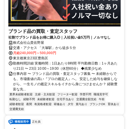
ブランド品の買取・査定スタッフ
社割でブランド品をお得に購入◎｜入社祝い金5万円｜ノルマなし
株式会社山貴佐野屋
交通・アクセス 「大塚駅」から徒歩５分
月給240,000円～500,000円
東京都東京23区豊島区
勤務時間詳細 実働時間：1日あたり8時間 平均勤務日数：1ヶ月あた
り21日 〜 23日 10:00～19:00（休憩60分） ◆残業少なめ
仕事内容 〜 ブランド品の買取・査定スタッフ募集 〜 未経験からで
も、市場価値の高い『プロの鑑定人』へ。 安定した給与を確保しな
がら、一生モノの鑑定スキルをイチから身につけませんか？ 経験豊
富な先...
業界未経験者歓迎
主婦・主夫歓迎
フリーター歓迎
学歴不問
職場見学可
転勤なし
経験不問
未経験者歓迎
住宅手当あり
交通費全額支給
午前
経験者歓迎
夜間
有資格者歓迎
研修あり
夕方
賞与あり
ブランクOK
育休あり
交通費支給
正社員