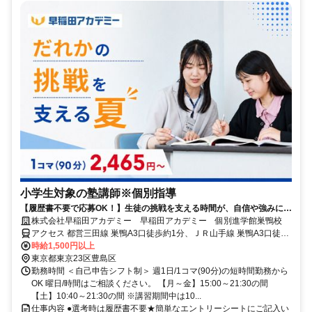
小学生対象の塾講師※個別指導
【履歴書不要で応募OK！】生徒の挑戦を支える時間が、自信や強みに繋
がる仕事です
株式会社早稲田アカデミー 早稲田アカデミー 個別進学館巣鴨校
アクセス 都営三田線 巣鴨A3口徒歩約1分、ＪＲ山手線 巣鴨A3口徒歩
約1分、都電荒川線 庚申塚徒歩約13分
時給1,500円以上
東京都東京23区豊島区
勤務時間 ＜自己申告シフト制＞ 週1日/1コマ(90分)の短時間勤務から
OK 曜日/時間はご相談ください。 【月～金】15:00～21:30の間
【土】10:40～21:30の間 ※講習期間中は10...
仕事内容 ●選考時は履歴書不要★簡単なエントリーシートにご記入い