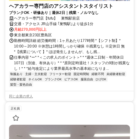
ヘアカラー専門店のアシスタントスタイリスト
ブランクOK・研修あり｜週休2日｜残業・ノルマなし
ヘアカラー専門店【fufu】 巣鴨駅前店
交通・アクセス JR山手線 ｢巣鴨駅｣より徒歩1分
月給270,000円以上
東京都東京23区豊島区
勤務時間詳細 総労働時間：1ヶ月あたり177時間 *【シフト制】*
10:00～20:00 ※休憩は1時間しっかり確保 ※残業なし ※定休日 無
*【残業について 】* ほぼ発生しませんが、もし残...
仕事内容 *ー* *＜この求人のポイント＞* * *週休二日制・年間休日
107日（別途、有休あり）* * *原則定時退社！スタッフの9割が残業な
し！* * *給与改定により業界最高水準の基本給になりま...
制服あり
主婦・主夫歓迎
フリーター歓迎
固定時間制
経験不問
未経験者歓迎
経験者歓迎
ネイルOK
ブランクOK
ピアスOK
服装自由
ひげOK
髪型・髪色自由
同じ企業の求人
正社員