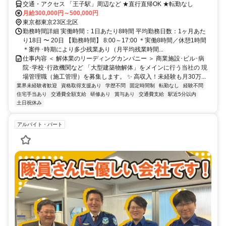
交通・アクセス 「王子駅」周辺など ★直行直帰OK ★転勤なし
月給300,000円～500,000円
東京都東京23区北区
勤務時間詳細 実働時間：1日あたり8時間 平均勤務日数：1ヶ月あた
り18日 〜 20日 【勤務時間】 8:00～17:00 ＊実働8時間／休憩1時間
＊案件･時期により多少残業あり（月平均残業時間...
仕事内容 ＜ 解体業のリーディングカンパニー ＞ 商業施設･ビル･病
院･学校･行政機関など 「大型建築物解体」をメインに行う当社の 現
場管理職（施工管理）を募集します。 ✨ 高収入！未経験も月30万...
業界未経験者歓迎
資格取得支援あり
学歴不問
固定時間制
転勤なし
経験不問
住宅手当あり
交通費全額支給
研修あり
賞与あり
交通費支給
駅近5分以内
土日祝休み
アルバイト・パート