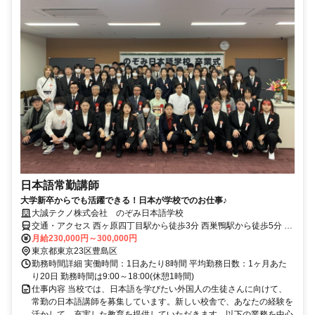
日本語常勤講師
大学新卒からでも活躍できる！日本が学校でのお仕事♪
大誠テクノ株式会社 のぞみ日本語学校
交通・アクセス 西ヶ原四丁目駅から徒歩3分 西巣鴨駅から徒歩5分 巣
鴨駅から徒歩15分
月給230,000円～300,000円
東京都東京23区豊島区
勤務時間詳細 実働時間：1日あたり8時間 平均勤務日数：1ヶ月あた
り20日 勤務時間は9:00～18:00(休憩1時間)
仕事内容 当校では、日本語を学びたい外国人の生徒さんに向けて、
常勤の日本語講師を募集しています。新しい校舎で、あなたの経験を
活かして、充実した教育を提供していただきます。以下の業務を中心