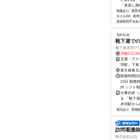
「美容に興
制服あり
業界
ネイルOK
夜間
資格取得手当あ
契約社員
靴下屋で
靴下屋赤羽ア
月給215,0
交通・アク
羽駅」下車
東京都東京
勤務時間詳
23日 勤務
内 シフト制で
仕事内容 
る 「靴下
赤羽駅から徒
賞与あり
長期
訪問看護
株式会社はな