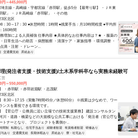
00円～445,000円
JR埼京線・高崎線・宇都宮線「赤羽駅」徒歩5分 【最寄り駅】 ・ＪＲ東
羽駅」 ・ＪＲ高崎線「赤羽駅」 ・その他
23区北区
08：30～17：30 ●休憩時間：1時間 ●残業手当：月10時間程度 ●平均所
：160時間
業務増加による人員補強 仕事内容 ★具体的なお仕事内容は？★ ・服薬の
 ・日常生活への助言 ・病態観察 ・清潔ケア ・家族指導 ・環境調整 ・
点滴・注射 ・ドレーン...
制
交通費支給
昇給あり
理(発注者支援・技術支援)/土木系学科卒なら実務未経験可
工営
00円～550,000円
】 ・赤羽駅 ・赤羽岩淵駅 ・志茂駅
23区北区
 8:30～17:15（実働7時間45分／休憩60分） ※残業は少なめで、ワー
ランスを重視できる環境です。
】 【官公庁・公務員に近い立場での技術支援業務】 建設コンサルタン
河川・道路・橋梁などの大規模な公共工事における「発注者（官公庁な
ートナーとなり、 プロジェクトを裏側か...
時間制
転勤なし
住宅手当あり
経験者歓迎
有資格者歓迎
研修あり
賞与あり
交通費支給
長期休暇あり
昇給あり
寮・社宅あり