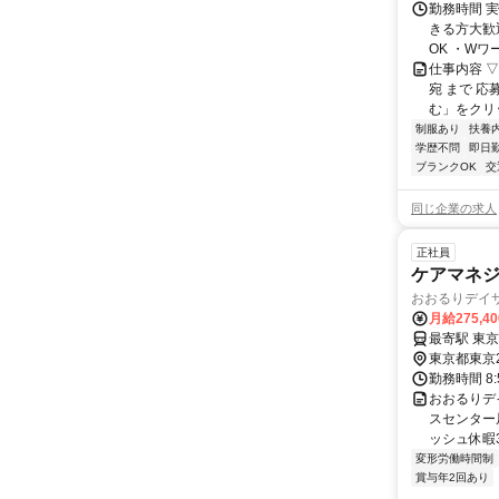
勤務時間 
きる方大歓
OK ・Wワ
仕事内容 ▽
宛 まで 
む」をクリッ
制服あり
扶養
学歴不問
即日
ブランクOK
交
同じ企業の求人
正社員
ケアマネ
おおるりデイ
月給275,4
最寄駅 東
東京都東京
勤務時間 8
おおるりデ
スセンター
ッシュ休暇
変形労働時間制
賞与年2回あり