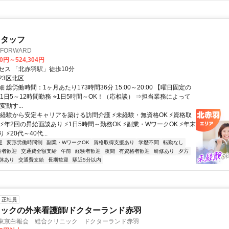
スタッフ
FORWARD
00円～524,304円
セス 「北赤羽駅」徒歩10分
23区北区
 総労働時間：1ヶ月あたり173時間36分 15:00～20:00 【曜日固定の
1日5～12時間勤務 ⭐1日5時間～OK！（応相談） ⇒担当業務によって
動す...
未経験から安定キャリアを築ける訪問介護 ⚡未経験・無資格OK ⚡資格取
⚡年2回の昇給面談あり ⚡1日5時間～勤務OK ⚡副業・WワークOK ⚡年末
⚡20代～40代...
迎
変形労働時間制
副業・WワークOK
資格取得支援あり
学歴不問
転勤なし
験者歓迎
交通費全額支給
午前
経験者歓迎
夜間
有資格者歓迎
研修あり
夕方
休あり
交通費支給
長期歓迎
駅近5分以内
正社員
ックの外来看護師/ドクターランド赤羽
 東京白報会 総合クリニック ドクターランド赤羽