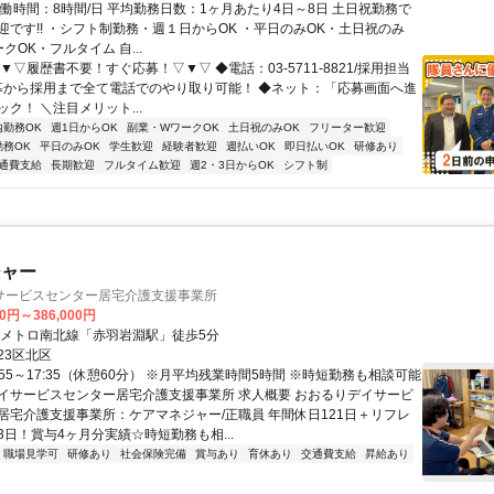
実働時間：8時間/日 平均勤務日数：1ヶ月あたり4日～8日 土日祝勤務で
迎です!! ・シフト制勤務・週１日からOK ・平日のみOK・土日祝のみ
ークOK・フルタイム 自...
▼▽履歴書不要！すぐ応募！▽▼▽ ◆電話：03-5711-8821/採用担当
応募から採用まで全て電話でのやり取り可能！ ◆ネット：「応募画面へ進
ク！ ＼注目メリット...
内勤務OK
週1日からOK
副業・WワークOK
土日祝のみOK
フリーター歓迎
勤務OK
平日のみOK
学生歓迎
経験者歓迎
週払いOK
即日払いOK
研修あり
通費支給
長期歓迎
フルタイム歓迎
週2・3日からOK
シフト制
ジャー
サービスセンター居宅介護支援事業所
00円～386,000円
京メトロ南北線「赤羽岩淵駅」徒歩5分
23区北区
:55～17:35（休憩60分） ※月平均残業時間5時間 ※時短勤務も相談可能
イサービスセンター居宅介護支援事業所 求人概要 おおるりデイサービ
居宅介護支援事業所：ケアマネジャー/正職員 年間休日121日＋リフレ
3日！賞与4ヶ月分実績☆時短勤務も相...
職場見学可
研修あり
社会保険完備
賞与あり
育休あり
交通費支給
昇給あり