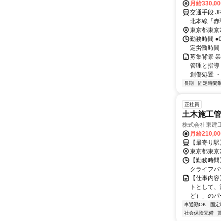
月給330,0
交通手段 
北本線「赤
東京都東京
勤務時間 ●
定労働時間
募集背景 
管理と指導
創傷処置 ・
長期
固定時間
正社員
土木施工管
株式会社東建
月給210,0
【最寄り駅
東京都東京
【勤務時間】
クライフバ
【仕事内容
トとして、
ど）」のパ
車通勤OK
固定
社会保険完備