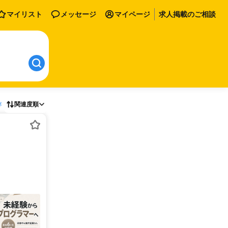
マイリスト
メッセージ
マイページ
求人掲載のご相談
存
関連度順