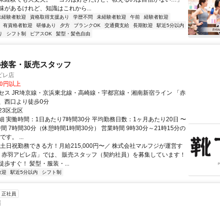
味があるけれど、知識はこれから...
未経験者歓迎
資格取得支援あり
学歴不問
未経験者歓迎
午前
経験者歓迎
有資格者歓迎
研修あり
夕方
ブランクOK
交通費支給
長期歓迎
駅近5分以内
り
シフト制
ピアスOK
髪型・髪色自由
の接客・販売スタッフ
ピレ店
00円以上
セス JR埼京線・京浜東北線・高崎線・宇都宮線・湘南新宿ライン 「赤
、西口より徒歩0分
23区北区
細 実働時間：1日あたり7時間30分 平均勤務日数：1ヶ月あたり20日 〜
時間 7時間30分（休憩時間1時間30分） 営業時間 9時30分～21時15分の
す。 ...
＼土日祝勤務できる方！月給215,000円〜／ 株式会社マルフジが運営す
屋 赤羽アピレ店」では、 販売スタッフ（契約社員）を募集しています！
歩すぐ！ 髪型・服装・...
歓迎
駅近5分以内
シフト制
正社員
師