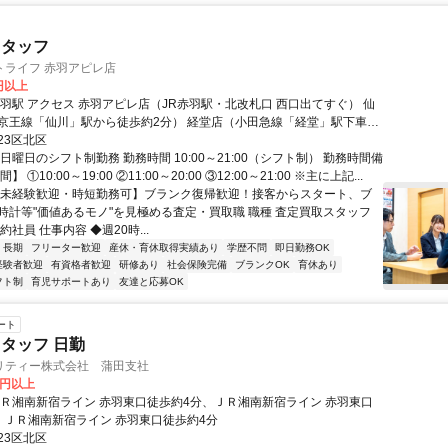
スタッフ
トライフ 赤羽アピレ店
0円以上
改札口 西口出てすぐ） 仙
京王線「仙川」駅から徒歩約2分） 経堂店（小田急線「経堂」駅下車徒
駅チカ＆アクセス良好なため、ライフスタイルに無理なく溶け込めます。
23区北区
日曜日のシフト制勤務 勤務時間 10:00～21:00（シフト制） 勤務時間備
 ①10:00～19:00 ②11:00～20:00 ③12:00～21:00 ※主に上記...
【未経験歓迎・時短勤務可】ブランク復帰歓迎！接客からスタート、ブ
時計等"価値あるモノ"を見極める査定・買取職 職種 査定買取スタッフ
約社員 仕事内容 ◆週20時...
長期
フリーター歓迎
産休・育休取得実績あり
学歴不問
即日勤務OK
経験者歓迎
有資格者歓迎
研修あり
社会保険完備
ブランクOK
育休あり
フト制
育児サポートあり
友達と応募OK
ート
タッフ 日勤
リティー株式会社 蒲田支社
0円以上
ＪＲ湘南新宿ライン 赤羽東口徒歩約4分、ＪＲ湘南新宿ライン 赤羽東口
、ＪＲ湘南新宿ライン 赤羽東口徒歩約4分
23区北区