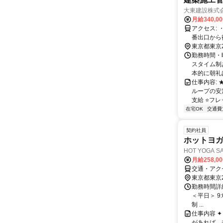
大東建設株式
月給340,0
アクセス: ・JR 赤羽駅 北改札東口から徒歩9分 ・東京メトロ南北線 赤羽岩淵駅 １
番出口から
東京都東京
勤務時間・曜
スタイム制
本的に朝礼は
仕事内容:
ループの安
支給 ⭐フレッ
在宅OK
交通費
契約社員
ホットヨ
HOT YOGA S
月給258,0
交通・アク
東京都東京
勤務時間詳細
＜平日＞ 9:
制 ...
仕事内容 
があれば、