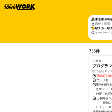
東京都
赤羽
職種を選択
駅チカ・駅
キーワード
735件
正社員
プログラマ
株式会社ネオ
月給270,0
フルリモー
勤務時間詳細
①9:00~
時間、休憩6.
仕事内容 
／ （最短
い？」 「I
業界未経験者歓