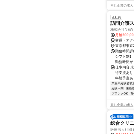
同じ企業の求人
正社員
訪問介護
株式会社NEW 
月給300,0
交通・アク
東京都東京
勤務時間詳細
シフト制】 
勤務時間が 変
仕事内容 
得支援あり 
年始手当あり 
業界未経験者歓
経験不問
未経
ブランクOK
育
同じ企業の求人
総合クリニ
医療法人社団