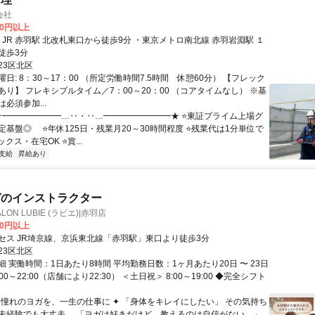
会社
00円以上
徒歩3分
23区北区
日: 8：30～17：00 （所定労働時間7.5時間 休憩60分） 【フレック
あり】 フレキシブルタイム／7：00～20：00 （コアタイムなし） ※基
必須参加...
 ★━━━━━━━…‥・‥…━━━━━━━━★ ⭐東証プライム上場グ
定基盤◎ ⭐年休125日・残業月20～30時間程度 ⭐残業代は1分単位で
クス・在宅OK ⭐賞...
支給
昇給あり
ガのインストラクター
ALON LUBIE (ラビエ)|赤羽店
00円以上
セス JR埼京線、京浜東北線「赤羽駅」東口より徒歩3分
23区北区
 実働時間：1日あたり8時間 平均勤務日数：1ヶ月あたり20日 〜 23日
00～22:00（店舗により22:30） ＜土日祝＞ 8:00～19:00 ◆完全シフト
✦ 憧れのヨガを、一生の仕事に ✦ 「身体をキレイにしたい」 その気持ち
未経験でも大丈夫。 「ヨガは好きだけど、教えるのは自信がない…」