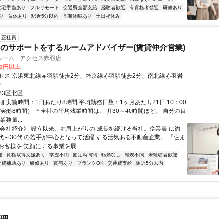
住宅手当あり
フルリモート
交通費全額支給
経験者歓迎
有資格者歓迎
研修あり
り
育休あり
駅近5分以内
長期休暇あり
土日祝休み
正社員
のサポートをするルームアドバイザー(賃貸仲介営業)
ルーム アクセス赤羽店
00円以上
セス 京浜東北線赤羽駅徒歩2分、埼京線赤羽駅徒歩2分、南北線赤羽岩
分
23区北区
 実働時間：1日あたり8時間 平均勤務日数：1ヶ月あたり21日 10：00
（実働8時間） ＊全社の平均残業時間は、 月30～40時間ほど。 自分の目
務量...
《会社紹介》 設立以来、右肩上がりの 成長を続ける当社。従業員 は約
20代～30代 の若手が中心となって活躍 する活気ある不動産企業。 「住ま
客様を 笑顔にする事業を展...
迎
資格取得支援あり
学歴不問
固定時間制
転勤なし
経験不問
未経験者歓迎
食費補助あり
研修あり
賞与あり
ブランクOK
交通費支給
駅近5分以内
管理