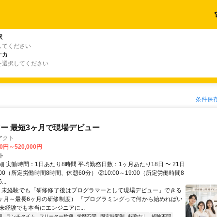
駅
してください
ナカ
を選択してください
条件保
ー 最短3ヶ月で現場デビュー
アクト
00円～520,000円
ト
 実働時間：1日あたり8時間 平均勤務日数：1ヶ月あたり18日 〜 21日
18:00（所定労働時間8時間、休憩60分） ②10:00～19:00（所定労働時間8
..
＼ 未経験でも「研修修了後はプログラマーとして現場デビュー」できる
1ヶ月～最長6ヶ月の研修制度） 「プログラミングって何から始めればい
T未経験でも本当にエンジニアに...
迎
ランチタイム
フリーター歓迎
学歴不問
固定時間制
転勤なし
経験不問