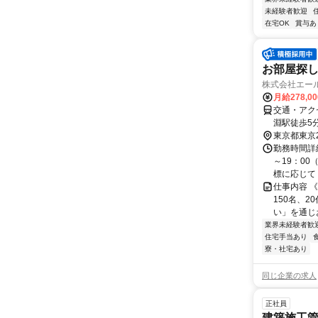
未経験者歓迎
在宅OK
賞与あ
お部屋探し
株式会社エー
月給278,0
交通・アク
淵駅徒歩5
東京都東京
勤務時間詳細
～19：00
標に応じて 業
仕事内容 
150名、
い」を通じお
業界未経験者歓
住宅手当あり
寮・社宅あり
同じ企業の求人
正社員
建築施工