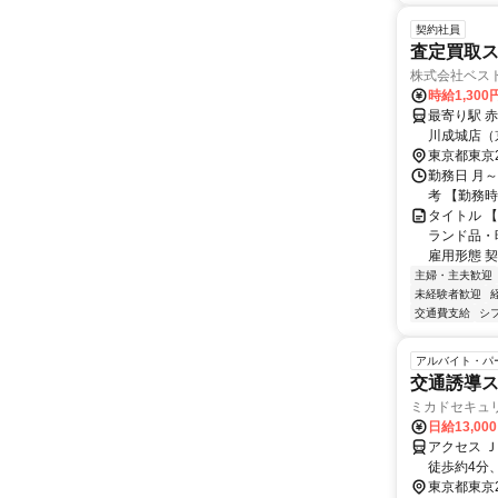
契約社員
査定買取
株式会社ベス
時給1,30
最寄り駅 赤羽駅 アクセス 赤羽アピレ店（JR赤羽駅・北
川成城店（
歩2分） 
東京都東京
勤務日 月～
考 【勤務時間】
タイトル 
ランド品・
雇用形態 契
主婦・主夫歓迎
未経験者歓迎
交通費支給
シ
アルバイト・パ
交通誘導ス
ミカドセキュ
日給13,00
アクセス 
徒歩約4分
東京都東京