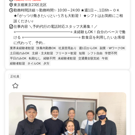
東京都東京23区北区
勤務時間詳細 ✨勤務時間✨ 10:00～24:00 ★週1日～､1日6h～ＯＫ
★｢がっつり働きたい｣という方も大歓迎！ ★シフトはお気軽にご相
談ください♪
仕事内容 ＼予約代行の電話対応スタッフ大募集！／
⭐━━━━━━━━━━━━━━━⭐ 未経験もOK！自分のペースで働
ける ⭐━━━━━━━━━━━━━━━⭐ 飲食店を利用したいお客様
に代わって、予約...
業界未経験者歓迎
扶養内勤務OK
社員登用あり
週1日からOK
副業・WワークOK
土日祝のみOK
主婦・主夫歓迎
フリーター歓迎
短期
シフト自由
学歴不問
平日のみOK
転勤なし
経験不問
未経験者歓迎
交通費全額支給
午前
経験者歓迎
ネイルOK
夕方
正社員