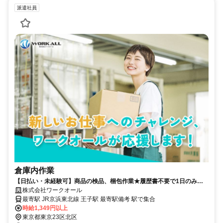
派遣社員
倉庫内作業
【日払い・未経験可】商品の検品、梱包作業★履歴書不要で1日のみの
入職もOK！
株式会社ワークオール
最寄駅 JR京浜東北線 王子駅 最寄駅備考 駅で集合
時給1,349円以上
東京都東京23区北区