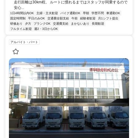
走行距離は30km程。 ルートに慣れるまではスタッフが同乗するので
安心...
1日4時間以内OK
主婦・主夫歓迎
バイク通勤OK
早朝
学歴不問
車通勤OK
固定時間制
平日のみOK
交通費全額支給
午前
経験者歓迎
月1シフト提出
研修あり
夕方
ブランクOK
交通費支給
まかないあり
長期歓迎
フルタイム歓迎
週2・3日からOK
アルバイト・パート