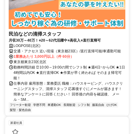
民泊などの清掃スタッフ
月収30万～40万！⭐20～62代活躍中⭐高収入⭐直行直帰可
LOGPOSE(北区)
交通・アクセス 近い現場（東京都23区）/直行直帰可能/車通勤可能
1業務あたり 3,000円以上（件 60分）
東京都東京23区北区
勤務時間詳細 ⏰10:00～19:00の間でシフト制 ★週4日~からOK ★1日
4時間以内OK ★直行直帰OK ★作業が早く終われば そのまま帰宅可
能！
仕事内容 雇用形態：業務委託 職種：ハウスキーピング、ハウスクリ
ーニングスタッフ、清掃スタッフ 応募後すぐにメールが届きます！
簡単なアンケートに回答ください！ 回答後の内容を確認後、 メー
ル・SM...
フリーター歓迎
学歴不問
車通勤OK
長期歓迎
シフト制
服装自由
ひげOK
髪型・髪色自由
派遣社員