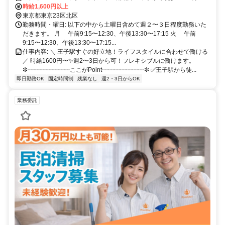
電荒川線王子駅前より徒歩５分
時給1,600円以上
東京都東京23区北区
勤務時間・曜日: 以下の中から土曜日含めて週２〜３日程度勤務いた
だきます。 月 午前9:15〜12:30、午後13:30〜17:15 火 午前
9:15〜12:30、午後13:30〜17:15...
仕事内容: ＼ 王子駅すぐの好立地！ライフスタイルに合わせて働ける
／ 時給1600円〜✨週2〜3日から可！フレキシブルに働けます。
✼┈┈┈┈┈┈┈ここがPoint┈┈┈┈┈┈┈✼ ✅王子駅から徒...
即日勤務OK
固定時間制
残業なし
週2・3日からOK
業務委託