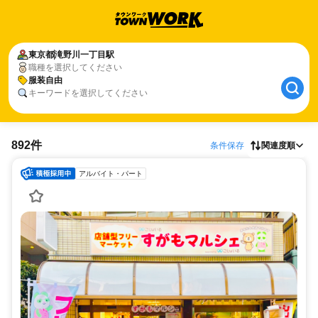
東京都
滝野川一丁目駅
職種を選択してください
服装自由
キーワードを選択してください
892件
条件保存
関連度順
アルバイト・パート