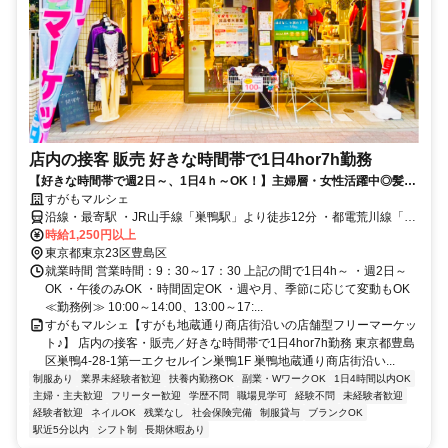
店内の接客 販売 好きな時間帯で1日4hor7h勤務
【好きな時間帯で週2日～、1日4ｈ～OK！】主婦層・女性活躍中◎髪
色・髪型・ネイル・服装自由◎
すがもマルシェ
沿線・最寄駅 ・JR山手線「巣鴨駅」より徒歩12分 ・都電荒川線「庚
申塚駅」より徒歩4分 ・都バス「巣鴨四丁目」バス停より徒歩3分
時給1,250円以上
東京都東京23区豊島区
就業時間 営業時間：9：30～17：30 上記の間で1日4h～ ・週2日～
OK ・午後のみOK ・時間固定OK ・週や月、季節に応じて変動もOK
≪勤務例≫ 10:00～14:00、13:00～17:...
すがもマルシェ【すがも地蔵通り商店街沿いの店舗型フリーマーケッ
ト♪】 店内の接客・販売／好きな時間帯で1日4hor7h勤務 東京都豊島
区巣鴨4-28-1第一エクセルイン巣鴨1F 巣鴨地蔵通り商店街沿い...
制服あり
業界未経験者歓迎
扶養内勤務OK
副業・WワークOK
1日4時間以内OK
主婦・主夫歓迎
フリーター歓迎
学歴不問
職場見学可
経験不問
未経験者歓迎
経験者歓迎
ネイルOK
残業なし
社会保険完備
制服貸与
ブランクOK
駅近5分以内
シフト制
長期休暇あり