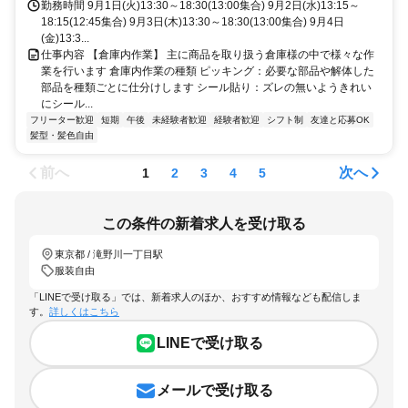
勤務時間 9月1日(火)13:30～18:30(13:00集合) 9月2日(水)13:15～
18:15(12:45集合) 9月3日(木)13:30～18:30(13:00集合) 9月4日
(金)13:3...
仕事内容 【倉庫内作業】 主に商品を取り扱う倉庫様の中で様々な作
業を行います 倉庫内作業の種類 ピッキング：必要な部品や解体した
部品を種類ごとに仕分けします シール貼り：ズレの無いようきれい
にシール...
フリーター歓迎
短期
午後
未経験者歓迎
経験者歓迎
シフト制
友達と応募OK
髪型・髪色自由
前へ
次へ
1
2
3
4
5
この条件の新着求人を受け取る
東京都 / 滝野川一丁目駅
服装自由
「LINEで受け取る」では、新着求人のほか、おすすめ情報なども配信しま
す。
詳しくはこちら
LINEで受け取る
メールで受け取る