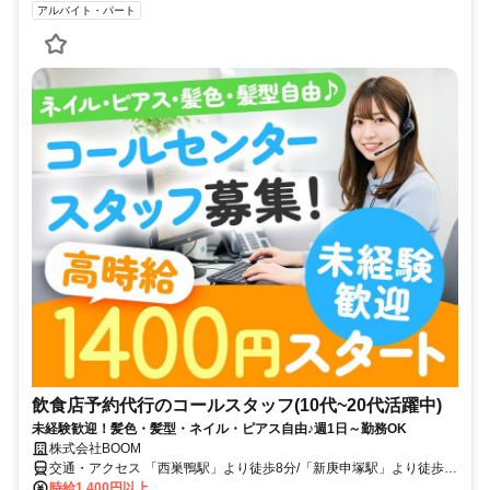
アルバイト・パート
飲食店予約代行のコールスタッフ(10代~20代活躍中)
未経験歓迎！髪色・髪型・ネイル・ピアス自由♪週1日～勤務OK
株式会社BOOM
交通・アクセス 「西巣鴨駅」より徒歩8分/「新庚申塚駅」より徒歩7
分 /「板橋駅」より徒歩7分 /「西ヶ原四丁目駅」より徒歩8分
時給1,400円以上