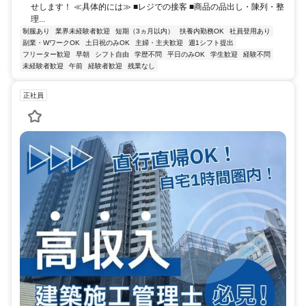
せします！ ≪具体的には≫ ■レジでの接客 ■商品の品出し・陳列・整
理...
制服あり
業界未経験者歓迎
短期（3ヵ月以内）
扶養内勤務OK
社員登用あり
副業・WワークOK
土日祝のみOK
主婦・主夫歓迎
週1シフト提出
フリーター歓迎
早朝
シフト自由
学歴不問
平日のみOK
学生歓迎
経験不問
未経験者歓迎
午前
経験者歓迎
残業なし
正社員