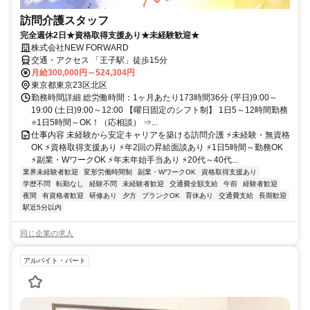
訪問介護スタッフ
完全週休2日★資格取得支援あり★未経験歓迎★
株式会社NEW FORWARD
交通・アクセス 「王子駅」徒歩15分
月給300,000円～524,304円
東京都東京23区北区
勤務時間詳細 総労働時間：1ヶ月あたり173時間36分 (平日)9:00～
19:00 (土日)9:00～12:00 【曜日固定のシフト制】 1日5～12時間勤務
⭐1日5時間～OK！（応相談） ⇒...
仕事内容 未経験から安定キャリアを築ける訪問介護 ⚡未経験・無資格
OK ⚡資格取得支援あり ⚡年2回の昇給面談あり ⚡1日5時間～勤務OK
⚡副業・WワークOK ⚡年末年始手当あり ⚡20代～40代...
業界未経験者歓迎
変形労働時間制
副業・WワークOK
資格取得支援あり
学歴不問
転勤なし
経験不問
未経験者歓迎
交通費全額支給
午前
経験者歓迎
夜間
有資格者歓迎
研修あり
夕方
ブランクOK
育休あり
交通費支給
長期歓迎
駅近5分以内
同じ企業の求人
アルバイト・パート