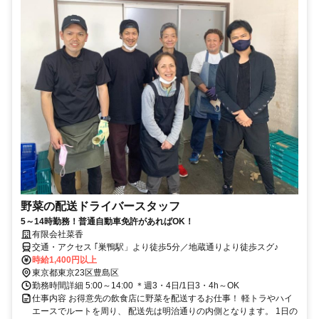
野菜の配送ドライバースタッフ
5～14時勤務！普通自動車免許があればOK！
有限会社菜香
交通・アクセス ｢巣鴨駅」より徒歩5分／地蔵通りより徒歩スグ♪
時給1,400円以上
東京都東京23区豊島区
勤務時間詳細 5:00～14:00 ＊週3・4日/1日3・4h～OK
仕事内容 お得意先の飲食店に野菜を配送するお仕事！ 軽トラやハイ
エースでルートを周り、 配送先は明治通りの内側となります。 1日の