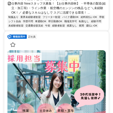
仕事内容 Newスタッフ大募集！ 【お仕事内容例】 ・半導体の製造(組
立・加工等) ・ライン作業 ・航空機のエンジンの検品 など ＼未経験
OK！／ 必要なスキルはなしで スグに活躍できる環境！ ...
制服あり
業界未経験者歓迎
フリーター歓迎
バイク通勤OK
給料前払いOK
早朝
シフト自由
学歴不問
車通勤OK
即日勤務OK
職場見学可
転勤なし
経験不問
未経験者歓迎
交通費全額支給
午前
経験者歓迎
残業なし
夜間
週払いOK
正社員