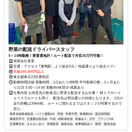
野菜の配送ドライバースタッフ
5～14時勤務！要普通免許！ルート配送で月収35万円可能！
有限会社菜香
交通・アクセス ｢巣鴨駅」より徒歩5分／地蔵通りより徒歩スグ♪
月給280,000円以上
東京都東京23区豊島区
勤務時間詳細 実働時間：1日あたり8時間 平均勤務日数：1ヶ月あた
り21日 5:00～14:00 実働8h/休憩1h 残業あり
仕事内容 お得意先の飲食店に野菜を配送するお仕事！ 軽トラやハイ
エースでルートを周り、 配送先は明治通りの内側となります。 1日の
走行距離は30km程。 ルートに慣れるまではスタッフが同乗するので
安心...
業界未経験者歓迎
バイク通勤OK
早朝
学歴不問
車通勤OK
固定時間制
職場見学可
交通費全額支給
午前
経験者歓迎
研修あり
夕方
ブランクOK
交通費支給
まかないあり
長期歓迎
服装自由
食事補助あり
髪型・髪色自由