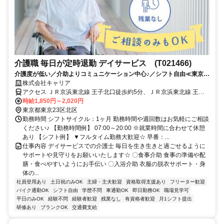
介護職 毎日が定時退勤 デイサービス (T021466)
介護度が低い／介助よりコミュニケーション中心♪／シフト自由≪東京都
北区周辺≫
株式会社キャリア
アクセス ＪＲ京浜東北線 王子北口徒歩約5分、ＪＲ京浜東北線 王子
北口徒歩約5分、都電荒川線 飛鳥山出入口1徒歩約7分
時給1,850円～2,020円
東京都東京23区北区
勤務時間 シフトサイクル：1ヶ月 勤務時間や週回数はお気軽にご相談
ください♪ 【勤務時間例】 07:00～20:00 ※就業時間に合わせて休憩
あり 【シフト例】 ▼フルタイム勤務大歓迎☆ 早番：...
仕事内容 デイサービスでの介護士 毎日を生き生きと過ごせるように
サポートや見守りをお願いいたします☆ 〇食事介助 食事の準備や配
膳・食べやすいようにお手伝い 〇入浴介助 衣服の脱衣サポート・身
体の...
社員登用あり
土日祝のみOK
主婦・主夫歓迎
資格取得支援あり
フリーター歓迎
バイク通勤OK
シフト自由
学歴不問
車通勤OK
即日勤務OK
職場見学可
平日のみOK
経験不問
経験者歓迎
残業なし
有資格者歓迎
月1シフト提出
研修あり
ブランクOK
交通費支給