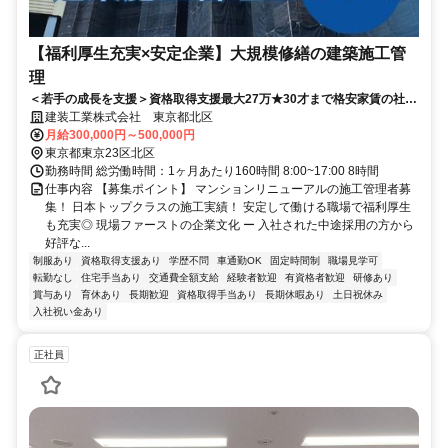
【福利厚生充実×安定企業】大規模修繕の建築施工管
理
＜若手の成長を支援＞資格取得支援最大27万★30才まで格安家賃の社宅
★研修あり
建装工業株式会社 東京都北区
月給300,000円～500,000円
東京都東京23区北区
勤務時間 総労働時間：1ヶ月あたり160時間 8:00~17:00 8時間
仕事内容 【募集ポイント】 マンションリニューアルの施工管理者募
集！ 日本トップクラスの施工実績！ 安定して働ける職場で福利厚生
も充実◎ 現場ファーストの企業文化 ー 入社された中途採用の方から
好評な...
制服あり
資格取得支援あり
学歴不問
車通勤OK
固定時間制
職場見学可
転勤なし
住宅手当あり
交通費全額支給
経験者歓迎
有資格者歓迎
研修あり
賞与あり
育休あり
長期歓迎
資格取得手当あり
長期休暇あり
土日祝休み
入社祝い金あり
正社員