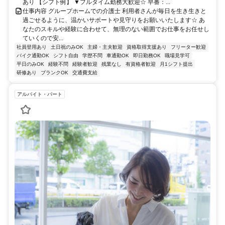
あり 【シフト例】 ▼フルタイム勤務大歓迎☆ 早番：...
仕事内容 グループホームでの介護士 利用者さんが毎日を生き生きと
過ごせるように、温かいサポートや見守りをお願いいたします☆ あ
なたのスキルや経験に合わせて、無理のない範囲でお仕事をお任せし
ていくので安...
社員登用あり
土日祝のみOK
主婦・主夫歓迎
資格取得支援あり
フリーター歓迎
バイク通勤OK
シフト自由
学歴不問
車通勤OK
即日勤務OK
職場見学可
平日のみOK
経験不問
経験者歓迎
残業なし
有資格者歓迎
月1シフト提出
研修あり
ブランクOK
交通費支給
アルバイト・パート