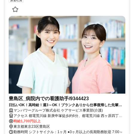
派遣社員
豊島区_病院内での看護助手/9344423
日払いOK！高時給！週3～OK！ブランクありから仕事復帰した先輩や
ミドル世代も多数活躍中♪
マンパワーグループ株式会社 ケアサービス事業部(介護)
アクセス 都電荒川線 新庚申塚徒歩約6分、都電荒川線 西ヶ原四丁目
出入口1徒歩約7分、都電荒川線 庚申塚徒歩約8分 車・バイク通勤
時給1,700円以上
OK（派遣先による）
東京都東京23区豊島区
勤務時間 シフトサイクル：1ヶ月 ●3ヶ月以上の長期勤務歓迎 7:00～