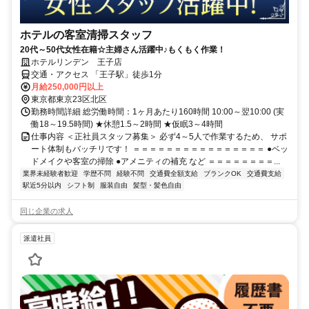
ホテルの客室清掃スタッフ
20代～50代女性在籍☆主婦さん活躍中♪もくもく作業！
ホテルリンデン 王子店
交通・アクセス 「王子駅」徒歩1分
月給250,000円以上
東京都東京23区北区
勤務時間詳細 総労働時間：1ヶ月あたり160時間 10:00～翌10:00 (実
働18～19.5時間) ★休憩1.5～2時間 ★仮眠3～4時間
仕事内容 ＜正社員スタッフ募集＞ 必ず4～5人で作業するため、 サポ
ート体制もバッチリです！ ＝＝＝＝＝＝＝＝＝＝＝＝＝＝＝＝ ●ベッ
ドメイクや客室の掃除 ●アメニティの補充 など ＝＝＝＝＝＝＝＝...
業界未経験者歓迎
学歴不問
経験不問
交通費全額支給
ブランクOK
交通費支給
駅近5分以内
シフト制
服装自由
髪型・髪色自由
同じ企業の求人
派遣社員