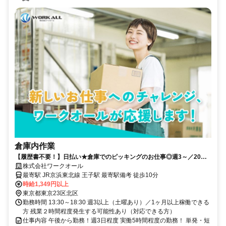
倉庫内作業
【履歴書不要！】日払い★倉庫でのピッキングのお仕事◎週3～／20～
40代活躍中/未経験OK！昇給あり
株式会社ワークオール
最寄駅 JR京浜東北線 王子駅 最寄駅備考 徒歩10分
時給1,349円以上
東京都東京23区北区
勤務時間 13:30～18:30 週3以上（土曜あり）／1ヶ月以上稼働できる
方 残業２時間程度発生する可能性あり（対応できる方）
仕事内容 午後から勤務！週3日程度 実働5時間程度の勤務！ 単発・短