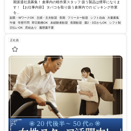
期派遣社員募集！ 倉庫内の軽作業スタッフ 扱う製品は煙草になりま
す！ 【お仕事内容】 タバコを取り扱う倉庫内での ピッキング作業
を...
副業・WワークOK
主婦・主夫歓迎
長期
フリーター歓迎
シフト自由
大量募集
午後
学歴不問
即日勤務OK
未経験者歓迎
長期歓迎
週2・3日からOK
シフト制
日払いOK
昇給あり
履歴書不要
正社員