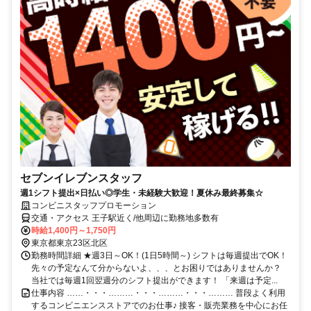
セブンイレブンスタッフ
週1シフト提出×日払い◎学生・未経験大歓迎！夏休み最終募集☆
コンビニスタッフプロモーション
交通・アクセス 王子駅近く/他周辺に勤務地多数有
時給1,400円～1,750円
東京都東京23区北区
勤務時間詳細 ★週3日～OK！(1日5時間～) シフトは毎週提出でOK！
先々の予定なんて分からないよ、、、とお困りではありませんか？
当社では毎週1回翌週分のシフト提出ができます！ 「来週は予定...
仕事内容 ……・・・………・・・………・・・……… 普段よく利用
するコンビニエンスストアでのお仕事♪ 接客・販売業務を中心にお任