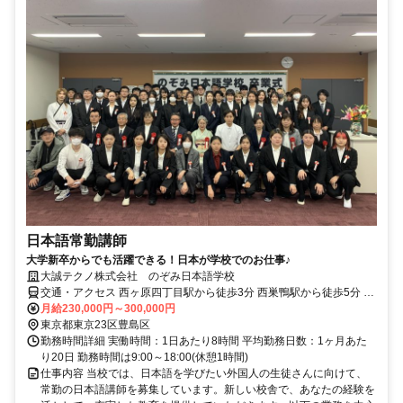
日本語常勤講師
大学新卒からでも活躍できる！日本が学校でのお仕事♪
大誠テクノ株式会社 のぞみ日本語学校
交通・アクセス 西ヶ原四丁目駅から徒歩3分 西巣鴨駅から徒歩5分 巣
鴨駅から徒歩15分
月給230,000円～300,000円
東京都東京23区豊島区
勤務時間詳細 実働時間：1日あたり8時間 平均勤務日数：1ヶ月あた
り20日 勤務時間は9:00～18:00(休憩1時間)
仕事内容 当校では、日本語を学びたい外国人の生徒さんに向けて、
常勤の日本語講師を募集しています。新しい校舎で、あなたの経験を