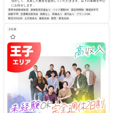
活かして、充実した教育を提供していただきます。以下の業務を中心
にお任せします...
業界未経験者歓迎
資格取得支援あり
バイク通勤OK
固定時間制
職場見学可
経験不問
交通費全額支給
残業なし
研修あり
賞与あり
ブランクOK
駅近5分以内
土日祝休み
服装自由
髪型・髪色自由
正社員