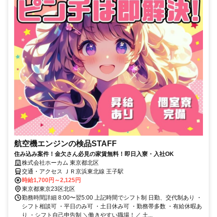
航空機エンジンの検品STAFF
住み込み案件！金欠さん必見の家賃無料！即日入寮・入社OK
株式会社ホーカム 東京都北区
交通・アクセス ＪＲ京浜東北線 王子駅
時給1,700円～2,125円
東京都東京23区北区
勤務時間詳細 8:00〜翌5:00 上記時間でシフト制 日勤、交代制あり ・
シフト相談可 ・平日のみ可 ・土日休み可 ・勤務帯多数 ・有給休暇あ
り ・シフト自己申告制 ＼働きやすい職場！／ 土...