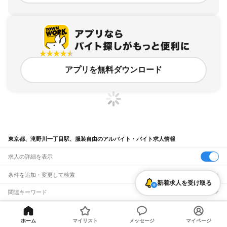
アプリを無料ダウンロード
東京都、滝野川一丁目駅、服装自由のアルバイト・バイト求人情報
求人の詳細を表示
条件を追加・変更して検索
新着求人を受け取る
市区町村を追加・変更
関連キーワード
完全在宅ワーク 全国
シール貼り 在宅
現在地周辺
ガチャガチャ
犬カフェ
東京都
駅を追加・変更
バイトTOP
東京都
東京23区
北区
滝野川一丁目駅
服装自由の
東京都
すべて
ホーム
マイリスト
メッセージ
マイページ
アルバイト・バイト・求人
東京23区
すべて
職種を追加・変更