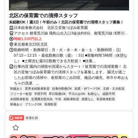
北区の保育園での清掃スタッフ
未経験OK！週3日！午前のみ！北区の保育園での清掃スタッフ募集！
日本給食株式会社 北区立音無つぼみ保育園
アクセス 都電荒川線 飛鳥山出入口3徒歩約9分、都電荒川線 滝野川一
丁目徒歩約9分、ＪＲ京浜東北線 王子北口徒歩約10分
時給1,530円以上
東京都東京23区北区
勤務時間 ・勤務曜日：月・火・水・木・金・土 ・勤務時間： [1]
07:15～12:15 ・最低勤務日数（週）：3日 ■実働時間 5時間（休憩な
し） ■土曜含む週3日勤務できる方歓迎！ ■扶養...
仕事内容 園内の掃除や洗濯からスタート！保育園での清掃業務！ 北
区の音無つぼみ保育園での清掃スタッフを募集します。 園児が過ご
したお部屋の清掃や、各部屋のごみ回収、備品の補充、布巾や布おも
ちゃの洗濯、...
制服あり
業界未経験者歓迎
扶養内勤務OK
副業・WワークOK
主婦・主夫歓迎
フリーター歓迎
学歴不問
即日勤務OK
平日のみOK
転勤なし
経験不問
未経験者歓迎
交通費全額支給
午前
経験者歓迎
残業なし
有資格者歓迎
研修あり
ブランクOK
長期歓迎
派遣社員