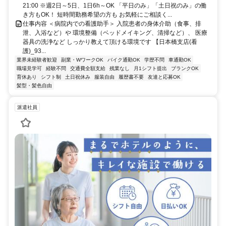
21:00 ※週2日～5日、1日6h～OK 「平日のみ」「土日祝のみ」の働
き方もOK！ 短時間勤務希望の方も お気軽にご相談く...
仕事内容 ＜病院内での看護助手＞ 入院患者の身体介助（食事、排
泄、入浴など）や 環境整備（ベッドメイキング、清掃など）、 医療
器具の洗浄など しっかり教えて頂ける環境です 【日本橋支店(看
護)_93...
業界未経験者歓迎
副業・WワークOK
バイク通勤OK
学歴不問
車通勤OK
職場見学可
経験不問
交通費全額支給
残業なし
月1シフト提出
ブランクOK
育休あり
シフト制
土日祝休み
服装自由
履歴書不要
友達と応募OK
髪型・髪色自由
派遣社員