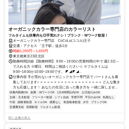
オーガニックカラー専門店のカラーリスト
フルタイムも扶養内も◎手荒れナシ！ブランク・Wワーク歓迎！
オーガニックカラー専門店 CoCoLu(ココル)王子
交通・アクセス 「王子駅」徒歩1分
時給1,350円～1,450円
東京都東京23区北区
勤務時間詳細 【勤務時間】 9:00～19:00の営業時間の中で 週2.3日～
で入れる方 ※曜日、時間はご相談ください☆ ※フルタイムは
9:00~18:00か10:00~19:00です。 ◤◢◤◢...
仕事内容 手が荒れないオーガニックカラー専門店で パートさんを募
集しております♪ ＝＝＝＝＝＝＝＝＝＝＝＝＝＝＝＝＝＝ どんな働き
方も応援します！ あなたの生活に合った働き方を 一緒に探しませ...
扶養内勤務OK
副業・WワークOK
1日4時間以内OK
土日祝のみOK
主婦・主夫歓迎
フリーター歓迎
シフト自由
学歴不問
平日のみOK
転勤なし
午前
経験者歓迎
ネイルOK
残業なし
有資格者歓迎
夕方
ブランクOK
交通費支給
長期歓迎
フルタイム歓迎
同じ企業の求人