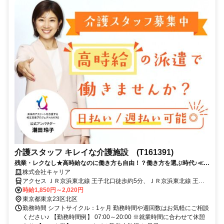
介護スタッフ キレイな介護施設 (T161391)
残業・レクなし★高時給なのに働き方も自由！？働き方を選ぶ時代♪≪東
京都北区周辺≫
株式会社キャリア
アクセス ＪＲ京浜東北線 王子北口徒歩約5分、ＪＲ京浜東北線 王子
北口徒歩約5分、都電荒川線 飛鳥山出入口1徒歩約7分
時給1,850円～2,020円
東京都東京23区北区
勤務時間 シフトサイクル：1ヶ月 勤務時間や週回数はお気軽にご相談
ください♪ 【勤務時間例】 07:00～20:00 ※就業時間に合わせて休憩