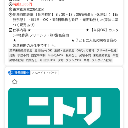
時給1,305円
東京都東京23区北区
勤務時間詳細 【勤務時間】 8：30～17：30(実働8ｈ・休憩1ｈ) 【勤
務形態】 ・週1日～OK ・週5日勤務も歓迎 ・短期勤務もok(業法に基
づく規定あり)
仕事内容 ★━━━━━━━━━━━━━━━━★ 【単発OK】カンタ
ン×軽作業 フリーシフト制♪髪色自由
★━━━━━━━━━━━━━━━━★ 子どもに人気の栄養食品の
製造補助のお仕事です！ ⭐...
業界未経験者歓迎
週1日からOK
主婦・主夫歓迎
60代も応募可
フリーター歓迎
短期
学歴不問
固定時間制
平日のみOK
転勤なし
経験不問
未経験者歓迎
午前
経験者歓迎
残業なし
即日払いOK
夕方
ブランクOK
単発
フルタイム歓迎
アルバイト・パート