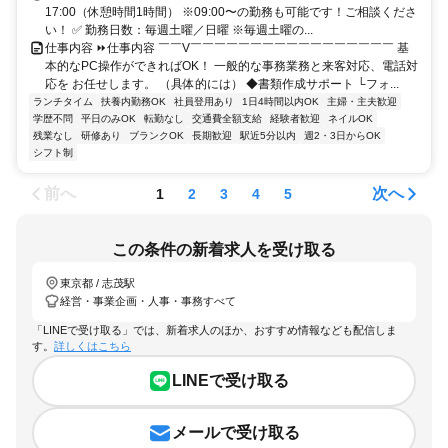
17:00（休憩時間1時間） ※09:00〜の勤務も可能です！ご相談くださ
い！ ✅ 勤務日数：毎週土曜／日曜 ※毎週土曜の...
仕事内容 ⏩仕事内容 ￣￣V￣￣￣￣￣￣￣￣￣￣￣￣￣￣￣￣￣ 基
本的なPC操作ができればOK！ 一般的な事務業務と来客対応、電話対
応を お任せします。 （具体的には） ◆書類作成サポート └フォ...
ランチタイム
扶養内勤務OK
社員登用あり
1日4時間以内OK
主婦・主夫歓迎
学歴不問
平日のみOK
転勤なし
交通費全額支給
経験者歓迎
ネイルOK
残業なし
研修あり
ブランクOK
長期歓迎
駅近5分以内
週2・3日からOK
シフト制
前へ
次へ
1
2
3
4
5
この条件の新着求人を受け取る
東京都 / 志茂駅
経営・事業企画・人事・事務すべて
「LINEで受け取る」では、新着求人のほか、おすすめ情報なども配信しま
す。
詳しくはこちら
LINEで受け取る
メールで受け取る