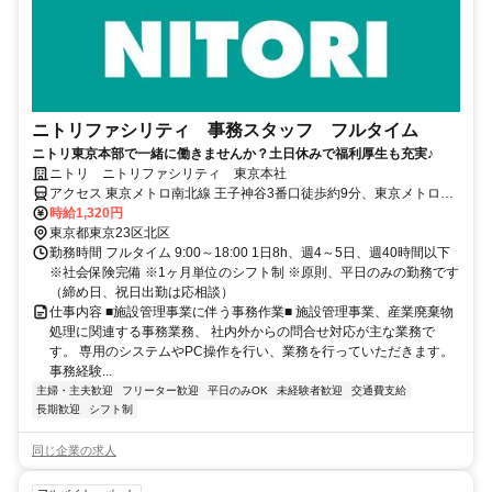
ニトリファシリティ 事務スタッフ フルタイム
ニトリ東京本部で一緒に働きませんか？土日休みで福利厚生も充実♪
ニトリ ニトリファシリティ 東京本社
アクセス 東京メトロ南北線 王子神谷3番口徒歩約9分、東京メトロ南
北線 志茂1番口徒歩約10分、ＪＲ京浜東北線 東十条北口徒歩約17分
時給1,320円
「王子神谷駅」3番出口より徒歩約8分
東京都東京23区北区
勤務時間 フルタイム 9:00～18:00 1日8h、週4～5日、週40時間以下
※社会保険完備 ※1ヶ月単位のシフト制 ※原則、平日のみの勤務です
（締め日、祝日出勤は応相談）
仕事内容 ■施設管理事業に伴う事務作業■ 施設管理事業、産業廃棄物
処理に関連する事務業務、 社内外からの問合せ対応が主な業務で
す。 専用のシステムやPC操作を行い、業務を行っていただきます。
事務経験...
主婦・主夫歓迎
フリーター歓迎
平日のみOK
未経験者歓迎
交通費支給
長期歓迎
シフト制
同じ企業の求人