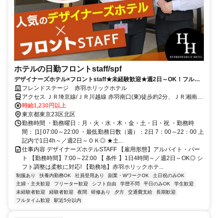
ホテルの日勤フロントstaff/spf
デザイナーズホテル×フロントstaff★未経験歓迎★週2日～OK！フルタ
イムも歓迎◎Wワーク・バイトデビューOK♪
フレンドステージ 赤羽ホリックホテル
アクセス ＪＲ埼京線/ＪＲ川越線 赤羽南口(東)徒歩約2分、ＪＲ湘南新
宿ライン 赤羽南口(東)徒歩約2分、ＪＲ宇都宮線〔東北本線〕・ＪＲ
時給1,230円以上
上野東京ライン/ＪＲ高崎線 赤羽南口(東)徒歩約2分
東京都東京23区北区
勤務時間 ・勤務曜日：月・火・水・木・金・土・日・祝 ・勤務時
間： [1] 07:00～22:00 ・最低勤務日数（週）：2日 7：00～22：00 上
記内で1日4h～／週2日～ＯＫ◎ ★土...
仕事内容 デザイナーズホテルSTAFF 【雇用形態】アルバイト・パー
ト 【勤務時間】7:00～22:00 【 条件 】1日4時間～／週2日～OK◎ シ
フト調整は柔軟に対応! 【勤務地】赤羽ホリックホテ...
制服あり
扶養内勤務OK
社員登用あり
副業・WワークOK
土日祝のみOK
主婦・主夫歓迎
フリーター歓迎
シフト自由
学歴不問
平日のみOK
学生歓迎
未経験者歓迎
経験者歓迎
夜間
研修あり
夕方
交通費支給
長期歓迎
フルタイム歓迎
駅近5分以内