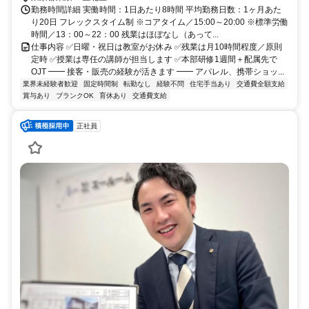
勤務時間詳細 実働時間：1日あたり8時間 平均勤務日数：1ヶ月あた
り20日 フレックスタイム制 ※コアタイム／15:00～20:00 ※標準労働
時間／13：00～22：00 残業はほぼなし（あって...
仕事内容 ✅日曜・祝日は教室がお休み ✅残業は月10時間程度／原則
定時 ✅授業は専任の講師が担当します ✅本部研修1週間＋配属先で
OJT ━━ 接客・販売の経験が活きます ━━ アパレル、携帯ショッ...
業界未経験者歓迎
固定時間制
転勤なし
経験不問
住宅手当あり
交通費全額支給
賞与あり
ブランクOK
育休あり
交通費支給
正社員