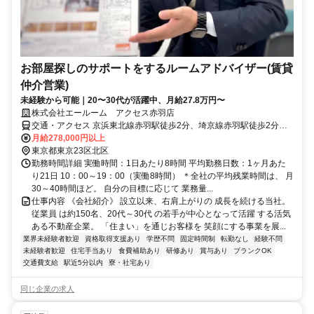
お部屋探しのサポートをするルームアドバイザー(賃貸
仲介営業)
未経験から可能｜20〜30代が活躍中、月給27.8万円〜
株式会社エールーム アクセス赤羽店
交通・アクセス 京浜東北線赤羽駅徒歩2分、埼京線赤羽駅徒歩2分、
南北線赤羽岩淵駅徒歩5分
月給278,000円以上
東京都東京23区北区
勤務時間詳細 実働時間：1日あたり8時間 平均勤務日数：1ヶ月あた
り21日 10：00～19：00（実働8時間） ＊全社の平均残業時間は、 月
30～40時間ほど。 自分の目標に応じて 業務量...
仕事内容 《会社紹介》 設立以来、右肩上がりの 成長を続ける当社。
従業員 は約150名、20代～30代 の若手が中心となって活躍 する活気
ある不動産企業。 「住まい」を通じお客様を 笑顔にする事業を展...
業界未経験者歓迎
資格取得支援あり
学歴不問
固定時間制
転勤なし
経験不問
未経験者歓迎
住宅手当あり
食費補助あり
研修あり
賞与あり
ブランクOK
交通費支給
駅近5分以内
寮・社宅あり
同じ企業の求人