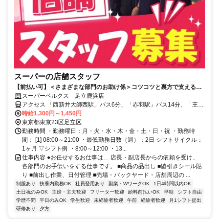
スーパーの店舗スタッフ
【前払い可】＜さまざまな部門のお助け係＞コツコツと裏方で支える！
週2日＆3h～扶養内勤務もOK♪
スーパーベルクス 足立鹿浜店
アクセス 「西新井大師西駅」バス6分、「赤羽駅」バス14分、「王子
駅」バス16分 ★自転車通勤OK★自動車通勤応相談
時給1,300円～1,450円
東京都東京23区足立区
勤務時間 ・勤務曜日：月・火・水・木・金・土・日・祝 ・勤務時
間： [1] 08:00～21:00 ・最低勤務日数（週）：2日 シフトサイクル：
1ヶ月 ▽シフト例 ・8:00～12:00 ・13...
仕事内容 ●お任せするお仕事は… 店長・副店長からの依頼を受け、
各部門のお手伝いをする仕事です。 ■商品の品出し ■値引きシール貼
り ■前出し作業、日付管理 ■売場・バックヤード・店舗周辺の ...
制服あり
扶養内勤務OK
社員登用あり
副業・WワークOK
1日4時間以内OK
土日祝のみOK
主婦・主夫歓迎
フリーター歓迎
給料前払いOK
早朝
シフト自由
学歴不問
平日のみOK
学生歓迎
未経験者歓迎
午前
経験者歓迎
月1シフト提出
研修あり
夕方