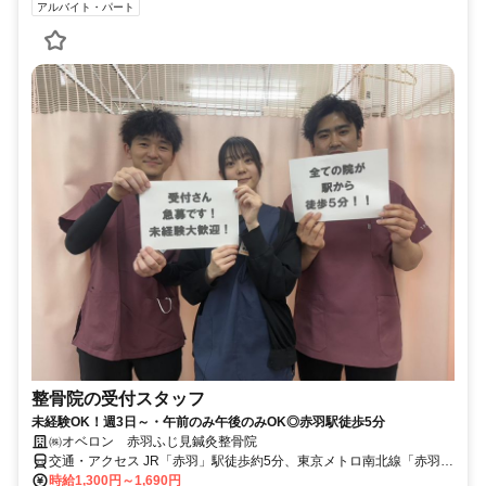
アルバイト・パート
整骨院の受付スタッフ
未経験OK！週3日～・午前のみ午後のみOK◎赤羽駅徒歩5分
㈱オベロン 赤羽ふじ見鍼灸整骨院
交通・アクセス JR「赤羽」駅徒歩約5分、東京メトロ南北線「赤羽岩
淵」駅徒歩5分
時給1,300円～1,690円