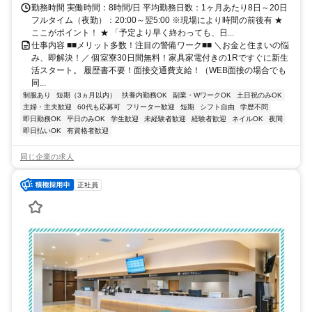
勤務時間 実働時間：8時間/日 平均勤務日数：1ヶ月あたり8日～20日
フルタイム（夜勤）：20:00～翌5:00 ※現場により時間の前後有 ★
ここがポイント！ ★ 「予定より早く終わっても、日...
仕事内容 ■■メリット多数！注目の警備ワーク■■ ＼お金と住まいの悩
み、即解決！／ 個室寮30日間無料！家具家電付きの1Rですぐに新生
活スタート。 履歴書不要！面接交通費支給！（WEB面接の場合でも
同...
制服あり
短期（3ヵ月以内）
扶養内勤務OK
副業・WワークOK
土日祝のみOK
主婦・主夫歓迎
60代も応募可
フリーター歓迎
短期
シフト自由
学歴不問
即日勤務OK
平日のみOK
学生歓迎
未経験者歓迎
経験者歓迎
ネイルOK
夜間
即日払いOK
有資格者歓迎
同じ企業の求人
正社員