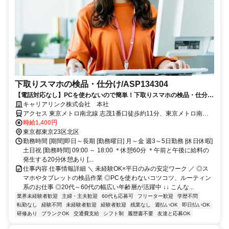
下取りスマホの検品・仕分け/ASP134304
【電話対応なし】PCを使わないので簡単！下取りスマホの検品・仕分け
＊土日祝休み、週3日～OK<月収22.4万円>
キャリアリンク株式会社 本社
アクセス 東京メトロ南北線 志茂1番口徒歩約11分、東京メトロ南北
線 王子神谷エレベータ出入口徒歩約12分、ＪＲ京浜東北線 東十条北
時給1,400円
口徒歩約13分 南北線 志茂駅 徒歩7分 南北線 王子神谷駅 徒歩11分 JR
東京都東京23区北区
線 東十条駅 徒歩18分 JR線 赤羽駅 バス10分 都営バス赤羽駅東口「豊
勤務時間 [期間]即日～長期 [勤務曜日] 月～金 週3～5日勤務 [休日休暇]
島5丁目団地行き」約10分。「北車庫」下車。
土日祝 [勤務時間] 09:00 ～ 18:00 ＊休憩60分 ＊午前と午後に給料の
発生する20分休憩あり [...
仕事内容 仕事情報詳細 ＼ 未経験OK×平日のみの安定ワーク ／ ◎ス
マホやタブレットの検品作業 ◎PCを使わないコツコツ、ルーティン
系のお仕事 ◎20代～60代の幅広い年齢層が活躍中 ↓↓ こんな...
業界未経験者歓迎
主婦・主夫歓迎
60代も応募可
フリーター歓迎
学歴不問
転勤なし
経験不問
未経験者歓迎
経験者歓迎
残業なし
週払いOK
即日払いOK
研修あり
ブランクOK
交通費支給
シフト制
履歴書不要
友達と応募OK