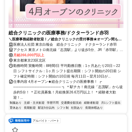
総合クリニックの医療事務/ドクターランド赤羽
＼医療事務経験者歓迎！／総合クリニックの受付事務★オープン間もな
いキレイな職場♪面接1回♪
医療法人社団 東京白報会 総合クリニック ドクターランド赤羽
アクセス 東京メトロ南北線「志茂駅」より徒歩5分、JR「赤羽駅」よ
り徒歩15分、都営バス「北車庫前」停留所より徒歩3分
月給266,000円以上
東京都東京23区北区
勤務時間 実働時間：8時間/日 平均勤務日数：1ヶ月あたり20日～22
日 シフトサイクル：1ヶ月 シフト提出期限：シフト開始の20日前 シ
フト確定時期：シフト開始の10日前 毎月11日～翌月10日が...
仕事内容 4月オープン★総合クリニックの医療事務！ ┏
────────────────── ┓ ＊駅チカ！南北線「志茂駅」から徒
歩約5分！ ＊正社員募集！月給換算26.6万円以上！ ＊経験者大歓
迎！...
制服あり
主婦・主夫歓迎
学歴不問
交通費全額支給
経験者歓迎
月1シフト提出
育休あり
長期歓迎
駅近5分以内
シフト制
社割あり
長期休暇あり
アルバイト・パート