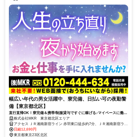
幅広い年代の男女活躍中、寮完備、日払い可の夜勤警
備【東京都北区】
直行直帰OK！寮完備＆携帯/制服貸与ですぐに稼げる♪マイペースに働け
ます！
株式会社MKR 東京都北区エリア
アクセス ＪＲ湘南新宿ライン 赤羽東口徒歩約7分、ＪＲ湘南新宿ライ
ン 赤羽東口徒歩約7分、ＪＲ湘南新宿ライン 赤羽東口徒歩約7分 東京
日給12,690円
都北区エリア(田端駅、西ケ原駅、西ケ原四丁目駅、東十条駅)
東京都東京23区北区