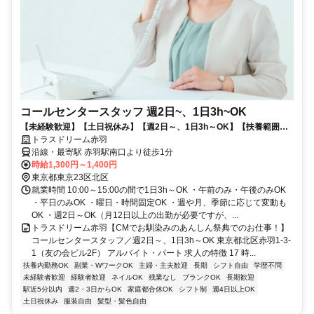
コールセンタースタッフ 週2日~、1日3h~OK
【未経験歓迎】【土日祝休み】【週2日～、1日3h～OK】【扶養範囲内
可】休み希望100％OK！シフト制ではないので当日休みも問題ありませ
トラスドリーム赤羽
ん◎ご自身の都合で決められる柔軟シフトが魅力◎30代／40代／50代／
沿線・最寄駅 赤羽駅南口より徒歩1分
60代など幅広く活躍中！
時給1,300円～1,400円
東京都東京23区北区
就業時間 10:00～15:00の間で1日3h～OK ・午前のみ・午後のみOK
・平日のみOK ・曜日・時間固定OK ・週や月、季節に応じて変動も
OK ・週2日～OK（月12日以上の出勤が必要ですが、...
トラスドリーム赤羽【CMでお馴染みのあんしん祭典でのお仕事！】
コールセンタースタッフ／週2日～、1日3h～OK 東京都北区赤羽1-3-
1（友の会ビル2F） アルバイト・パート 求人の特徴 17 時...
扶養内勤務OK
副業・WワークOK
主婦・主夫歓迎
長期
シフト自由
学歴不問
未経験者歓迎
経験者歓迎
ネイルOK
残業なし
ブランクOK
長期歓迎
駅近5分以内
週2・3日からOK
家庭都合休OK
シフト制
週4日以上OK
土日祝休み
服装自由
髪型・髪色自由