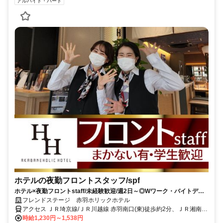
アルバイト・パート
ホテルの夜勤フロントスタッフ/spf
ホテル×夜勤フロントstaff/未経験歓迎/週2日～◎Wワーク・バイトデビ
ュー歓迎！
フレンドステージ 赤羽ホリックホテル
アクセス ＪＲ埼京線/ＪＲ川越線 赤羽南口(東)徒歩約2分、ＪＲ湘南新
宿ライン 赤羽南口(東)徒歩約2分、ＪＲ宇都宮線〔東北本線〕・ＪＲ
時給1,230円～1,538円