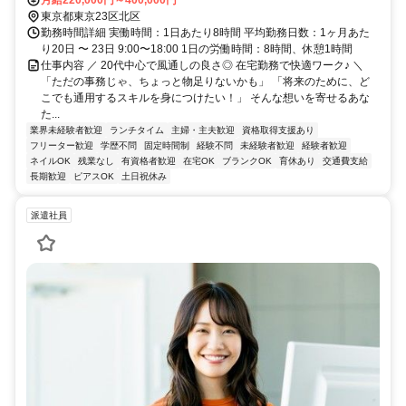
東京都東京23区北区
勤務時間詳細 実働時間：1日あたり8時間 平均勤務日数：1ヶ月あた
り20日 〜 23日 9:00〜18:00 1日の労働時間：8時間、休憩1時間
仕事内容 ／ 20代中心で風通しの良さ◎ 在宅勤務で快適ワーク♪ ＼
「ただの事務じゃ、ちょっと物足りないかも」 「将来のために、ど
こでも通用するスキルを身につけたい！」 そんな想いを寄せるあな
た...
業界未経験者歓迎
ランチタイム
主婦・主夫歓迎
資格取得支援あり
フリーター歓迎
学歴不問
固定時間制
経験不問
未経験者歓迎
経験者歓迎
ネイルOK
残業なし
有資格者歓迎
在宅OK
ブランクOK
育休あり
交通費支給
長期歓迎
ピアスOK
土日祝休み
派遣社員