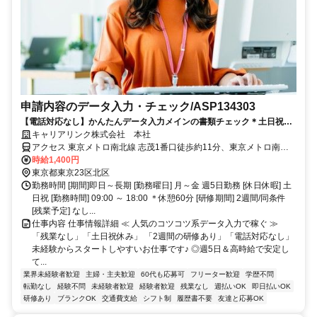
申請内容のデータ入力・チェック/ASP134303
【電話対応なし】かんたんデータ入力メインの書類チェック＊土日祝休
み<月収22.4万円>
キャリアリンク株式会社 本社
アクセス 東京メトロ南北線 志茂1番口徒歩約11分、東京メトロ南北
線 王子神谷エレベータ出入口徒歩約12分、ＪＲ京浜東北線 東十条北
時給1,400円
口徒歩約13分 南北線 志茂駅 徒歩7分 南北線 王子神谷駅 徒歩11分 JR
東京都東京23区北区
線 東十条駅 徒歩18分 JR線 赤羽駅 バス10分 都営バス赤羽駅東口「豊
勤務時間 [期間]即日～長期 [勤務曜日] 月～金 週5日勤務 [休日休暇] 土
島5丁目団地行き」約10分。「北車庫」下車。
日祝 [勤務時間] 09:00 ～ 18:00 ＊休憩60分 [研修期間] 2週間/同条件
[残業予定] なし...
仕事内容 仕事情報詳細 ≪ 人気のコツコツ系データ入力で稼ぐ ≫
「残業なし」「土日祝休み」 「2週間の研修あり」「電話対応なし」
未経験からスタートしやすいお仕事です♪ ◎週5日＆高時給で安定し
て...
業界未経験者歓迎
主婦・主夫歓迎
60代も応募可
フリーター歓迎
学歴不問
転勤なし
経験不問
未経験者歓迎
経験者歓迎
残業なし
週払いOK
即日払いOK
研修あり
ブランクOK
交通費支給
シフト制
履歴書不要
友達と応募OK