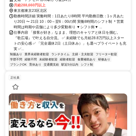
月給288,660円以上
東京都東京23区北区
勤務時間詳細 実働時間：1日あたり8時間 平均勤務日数：1ヶ月あた
り20日 〜 21日 10：00～翌6：00の間 実働8時間のシフト制 ＊営業
時間は時期や店舗により多少変動有り ▼シフト例▼ ...
仕事内容 「接客が好き」なまま、理想のキャリアと休日を掴む。
『歌広場』で叶える自分流。 ✅ 未経験でも月給28.8万円以上スター
トの安心感 ✅ 「完全週休2日（土日休み）」も選べプライベートも充
実 ✅...
制服あり
業界未経験者歓迎
ランチタイム
主婦・主夫歓迎
フリーター歓迎
学歴不問
経験不問
未経験者歓迎
経験者歓迎
食費補助あり
研修あり
ブランクOK
育休あり
交通費支給
駅近5分以内
シフト制
正社員