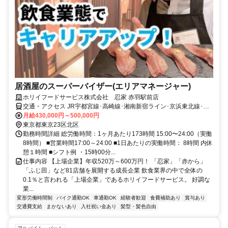
居酒屋のスーパーバイザー(エリアマネージャー)
ホリイフードサービス株式会社 忍家 赤羽駅前店
交通・アクセス JR宇都宮線･高崎線･湘南新宿ライン･京浜東北線･埼
京線「赤羽」駅東口徒歩2分 東京メトロ南北線･埼玉高速鉄道線「赤
月給430,000円～500,000円
羽岩淵」駅1番出口徒歩7分 東京メトロ南北線「志茂」駅2番出口徒歩
東京都東京23区北区
14分 赤羽駅から168m
勤務時間詳細 総労働時間：1ヶ月あたり173時間 15:00〜24:00（実働
8時間） ■営業時間17:00～24:00 ■1日あたりの実働時間： 8時間 内休
憩１時間 ■シフト例 ・15時00分...
仕事内容 【上場企業】年収520万～600万円！ 「忍家」「赤から」
「ふじ田」など81店舗を展開する成長企業 飲食業界の中で全体の
0.1％と言われる「上場企業」であるホリイフードサービス。 好調な
業...
変形労働時間制
バイク通勤OK
車通勤OK
経験者歓迎
食費補助あり
賞与あり
交通費支給
まかないあり
入社祝い金あり
髪型・髪色自由