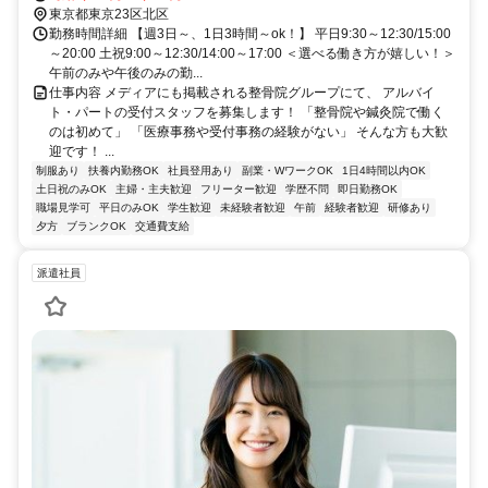
東京都東京23区北区
勤務時間詳細 【週3日～、1日3時間～ok！】 平日9:30～12:30/15:00
～20:00 土祝9:00～12:30/14:00～17:00 ＜選べる働き方が嬉しい！＞
午前のみや午後のみの勤...
仕事内容 メディアにも掲載される整骨院グループにて、 アルバイ
ト・パートの受付スタッフを募集します！ 「整骨院や鍼灸院で働く
のは初めて」 「医療事務や受付事務の経験がない」 そんな方も大歓
迎です！ ...
制服あり
扶養内勤務OK
社員登用あり
副業・WワークOK
1日4時間以内OK
土日祝のみOK
主婦・主夫歓迎
フリーター歓迎
学歴不問
即日勤務OK
職場見学可
平日のみOK
学生歓迎
未経験者歓迎
午前
経験者歓迎
研修あり
夕方
ブランクOK
交通費支給
派遣社員