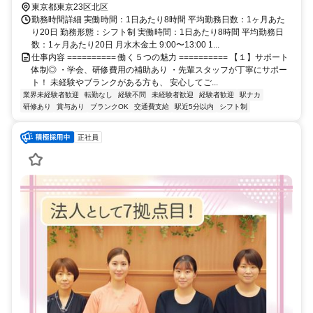
東京都東京23区北区
勤務時間詳細 実働時間：1日あたり8時間 平均勤務日数：1ヶ月あた
り20日 勤務形態：シフト制 実働時間：1日あたり8時間 平均勤務日
数：1ヶ月あたり20日 月水木金土 9:00〜13:00 1...
仕事内容 ========== 働く５つの魅力 ========== 【１】サポート
体制◎ ・学会、研修費用の補助あり ・先輩スタッフが丁寧にサポー
ト！ 未経験やブランクがある方も、 安心してご...
業界未経験者歓迎
転勤なし
経験不問
未経験者歓迎
経験者歓迎
駅ナカ
研修あり
賞与あり
ブランクOK
交通費支給
駅近5分以内
シフト制
正社員