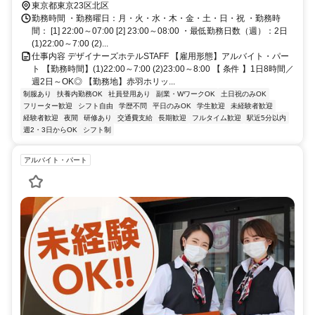
上野東京ライン/ＪＲ高崎線 赤羽南口(東)徒歩約2分
東京都東京23区北区
勤務時間 ・勤務曜日：月・火・水・木・金・土・日・祝 ・勤務時
間： [1] 22:00～07:00 [2] 23:00～08:00 ・最低勤務日数（週）：2日
(1)22:00～7:00 (2)...
仕事内容 デザイナーズホテルSTAFF 【雇用形態】アルバイト・パー
ト 【勤務時間】(1)22:00～7:00 (2)23:00～8:00 【 条件 】1日8時間／
週2日～OK◎ 【勤務地】赤羽ホリッ...
制服あり
扶養内勤務OK
社員登用あり
副業・WワークOK
土日祝のみOK
フリーター歓迎
シフト自由
学歴不問
平日のみOK
学生歓迎
未経験者歓迎
経験者歓迎
夜間
研修あり
交通費支給
長期歓迎
フルタイム歓迎
駅近5分以内
週2・3日からOK
シフト制
アルバイト・パート