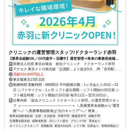
クリニックの運営管理スタッフ/ドクターランド赤羽
【業界未経験OK／20代後半～活躍中】運営管理⇒将来の事務長候補★
月給換算33.4万円～！2026年4月OPENのキレイなクリニック！
医療法人社団 東京白報会 総合クリニック ドクターランド赤羽
アクセス 東京メトロ南北線「志茂駅」より徒歩5分、JR「赤羽駅」よ
り徒歩15分、都営バス「北車庫前」停留所より徒歩3分
月給334,000円以上
東京都東京23区北区
勤務時間 実働時間：8時間/日 平均勤務日数：1ヶ月あたり20日～22
日 シフトサイクル：1ヶ月 シフト提出期限：シフト開始の20日前 シ
フト確定時期：シフト開始の10日前 毎月11日～翌月10日が...
仕事内容 「総合クリニック ドクターランド赤羽」の運営管理スタッ
フ ┏ ─────────────────── ┓ ＼医療業界未経験から“運営
側”へ／ ＼医療事務経験者は“次のキャリア”へ／ 将来...
業界未経験者歓迎
主婦・主夫歓迎
学歴不問
職場見学可
経験不問
交通費全額支給
経験者歓迎
月1シフト提出
ブランクOK
育休あり
オープニングスタッフ
長期歓迎
駅近5分以内
シフト制
社割あり
長期休暇あり