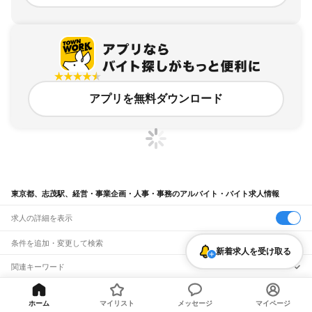
アプリを無料ダウンロード
東京都、志茂駅、経営・事業企画・人事・事務のアルバイト・バイト求人情報
求人の詳細を表示
条件を追加・変更して検索
新着求人を受け取る
市区町村を追加・変更
関連キーワード
完全在宅ワーク 全国
シール貼り 在宅
現在地周辺
ガチャガチャ
犬カフェ
東京都
駅を追加・変更
バイトTOP
東京都
東京23区
北区
志茂駅
経営・事業企画・人
東京都
すべて
ホーム
マイリスト
メッセージ
マイページ
事・事務のアルバイト・バイト・求人
東京23区
すべて