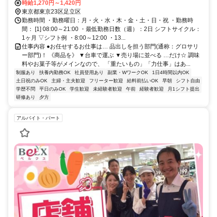
駅」バス16分 ★自転車通勤OK★自動車通勤応相談
時給1,270円～1,420円
東京都東京23区足立区
勤務時間 ・勤務曜日：月・火・水・木・金・土・日・祝 ・勤務時
間： [1] 08:00～21:00 ・最低勤務日数（週）：2日 シフトサイクル：
1ヶ月 ▽シフト例 ・8:00～12:00 ・13...
仕事内容 ●お任せするお仕事は… 品出しを担う部門(通称：グロサリ
ー部門)！ 《商品を》 ▼台車で運ぶ ▼売り場に並べる …だけ☆ 調味
料やお菓子等がメインなので、 「重たいもの」「力仕事」はあ...
制服あり
扶養内勤務OK
社員登用あり
副業・WワークOK
1日4時間以内OK
土日祝のみOK
主婦・主夫歓迎
フリーター歓迎
給料前払いOK
早朝
シフト自由
学歴不問
平日のみOK
学生歓迎
未経験者歓迎
午前
経験者歓迎
月1シフト提出
研修あり
夕方
アルバイト・パート