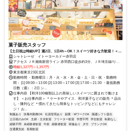
菓子販売スタッフ
【土日祝は時給UP】週2日、1日4h～OK！スイーツ好きな方歓迎！＜嬉
しい社割あり♪＞未経験OK◎履歴書不要☆
シャトレーゼ イトーヨーカドー赤羽店
アクセス ＪＲ湘南新宿ライン 赤羽西口徒歩約3分、ＪＲ埼京線/りん
かい線 赤羽西口徒歩約3分、ＪＲ宇都宮線〔東北本線〕・ＪＲ上野東
時給1,327円～1,357円
京ライン 赤羽西口徒歩約3分
東京都東京23区北区
勤務時間 ・勤務曜日：月・火・水・木・金・土・日・祝 ・勤務時
間： [1] 09:00～13:00 [2] 13:00～17:00 [3] 17:00～21:30 ・最低勤務
日数（週）：2日 シ...
仕事内容 【和洋100種類以上の美味しいスイーツに囲まれて働けま
す】 ＜お仕事内容＞ ＊ケーキやアイス、和洋菓子などの販売 ＊品出
し・陳列など ＊慣れてきたら簡単なトッピングなどにもチャレン
ジ！ お...
制服あり
扶養内勤務OK
社員登用あり
副業・WワークOK
隔週シフト提出
土日祝のみOK
主婦・主夫歓迎
フリーター歓迎
学歴不問
学生歓迎
転勤なし
経験不問
未経験者歓迎
午前
経験者歓迎
研修あり
夕方
ブランクOK
交通費支給
長期歓迎