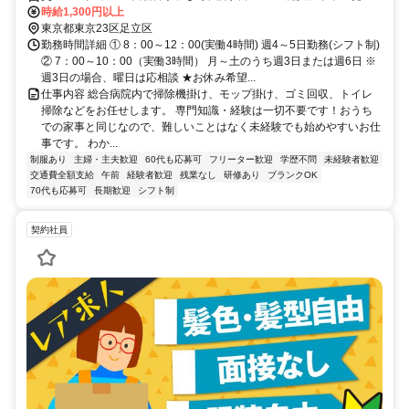
分 ★車通勤OK
時給1,300円以上
東京都東京23区足立区
勤務時間詳細 ① 8：00～12：00(実働4時間) 週4～5日勤務(シフト制)
② 7：00～10：00（実働3時間） 月～土のうち週3日または週6日 ※
週3日の場合、曜日は応相談 ★お休み希望...
仕事内容 総合病院内で掃除機掛け、モップ掛け、ゴミ回収、トイレ
掃除などをお任せします。 専門知識・経験は一切不要です！おうち
での家事と同じなので、難しいことはなく未経験でも始めやすいお仕
事です。 わか...
制服あり
主婦・主夫歓迎
60代も応募可
フリーター歓迎
学歴不問
未経験者歓迎
交通費全額支給
午前
経験者歓迎
残業なし
研修あり
ブランクOK
70代も応募可
長期歓迎
シフト制
契約社員