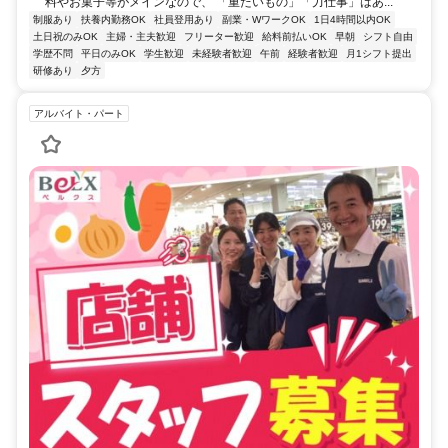
料やお菓子等がメインなので、 「重たいもの」「力仕事」はあ...
制服あり
扶養内勤務OK
社員登用あり
副業・WワークOK
1日4時間以内OK
土日祝のみOK
主婦・主夫歓迎
フリーター歓迎
給料前払いOK
早朝
シフト自由
学歴不問
平日のみOK
学生歓迎
未経験者歓迎
午前
経験者歓迎
月1シフト提出
研修あり
夕方
アルバイト・パート