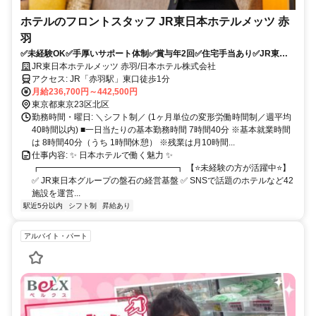
ホテルのフロントスタッフ JR東日本ホテルメッツ 赤
羽
✅未経験OK✅手厚いサポート体制✅賞与年2回✅住宅手当あり✅JR東日
本グループの安定基盤
JR東日本ホテルメッツ 赤羽/日本ホテル株式会社
アクセス: JR「赤羽駅」東口徒歩1分
月給236,700円～442,500円
東京都東京23区北区
勤務時間・曜日: ＼シフト制／ (1ヶ月単位の変形労働時間制／週平均
40時間以内) ■一日当たりの基本勤務時間 7時間40分 ※基本就業時間
は 8時間40分（うち 1時間休憩） ※残業は月10時間...
仕事内容: ✨ 日本ホテルで働く魅力 ✨
┏━━━━━━━━━━━━━━━━┓ 【⭐️未経験の方が活躍中⭐️】
✅️ JR東日本グループの盤石の経営基盤 ✅️ SNSで話題のホテルなど42
施設を運営...
駅近5分以内
シフト制
昇給あり
アルバイト・パート