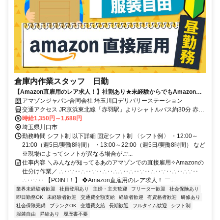
倉庫内作業スタッフ 日勤
【Amazon直雇用のレア求人！】社割あり★未経験からでもAmazon正
社員に◎髪色自由◎福利厚生充実！長期で安定雇用可能！時給UP！
アマゾンジャパン合同会社 埼玉川口デリバリーステーション
交通アクセス JR京浜東北線「赤羽駅」よりシャトルバス約30分 赤羽
駅／赤羽岩淵駅／谷在家二丁目から国際興業バス乗車、「榎木橋」ま
時給1,350円～1,688円
たは「山王橋際」で下車、徒歩約6分 ※シャトルバス運行あり ※自転
埼玉県川口市
車通勤可 ※車、バイク通勤不可
勤務時間 シフト制 以下詳細 固定シフト制 〈シフト例〉 ・12:00～
21:00（週5日/実働8時間） ・13:00～22:00（週5日/実働8時間） など
※現場によってシフトが異なる場合がご...
仕事内容 ＼みんなが知ってるあのアマゾンでの直接雇用✧Amazonの
仕分け作業／ ∴‥∵‥∴‥∵‥∴‥∴∴‥∴‥∵‥∴‥∵‥∴‥∴∵‥
∴‥∵‥ 【POINT！】 ❖Amazon直雇用のレア求人！ ￣...
業界未経験者歓迎
社員登用あり
主婦・主夫歓迎
フリーター歓迎
社会保険あり
即日勤務OK
未経験者歓迎
交通費全額支給
経験者歓迎
有資格者歓迎
研修あり
社会保険完備
ブランクOK
交通費支給
長期歓迎
フルタイム歓迎
シフト制
服装自由
昇給あり
履歴書不要