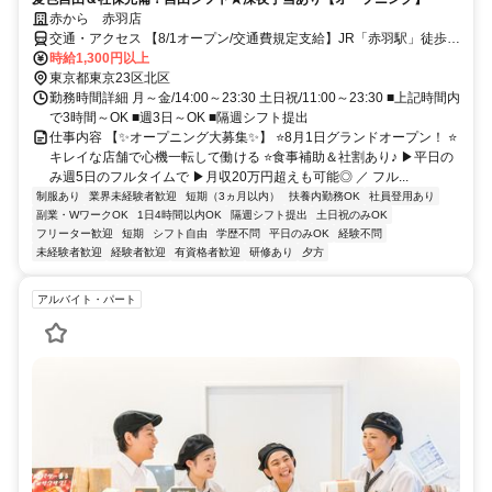
赤から 赤羽店
交通・アクセス 【8/1オープン/交通費規定支給】JR「赤羽駅」徒歩2
分、東京メトロ「赤羽岩淵駅」徒歩8分
時給1,300円以上
東京都東京23区北区
勤務時間詳細 月～金/14:00～23:30 土日祝/11:00～23:30 ■上記時間内
で3時間～OK ■週3日～OK ■隔週シフト提出
仕事内容 【✨オープニング大募集✨】 ⭐8月1日グランドオープン！ ⭐
キレイな店舗で心機一転して働ける ⭐食事補助＆社割あり♪ ▶平日の
み週5日のフルタイムで ▶月収20万円超えも可能◎ ／ フル...
制服あり
業界未経験者歓迎
短期（3ヵ月以内）
扶養内勤務OK
社員登用あり
副業・WワークOK
1日4時間以内OK
隔週シフト提出
土日祝のみOK
フリーター歓迎
短期
シフト自由
学歴不問
平日のみOK
経験不問
未経験者歓迎
経験者歓迎
有資格者歓迎
研修あり
夕方
アルバイト・パート