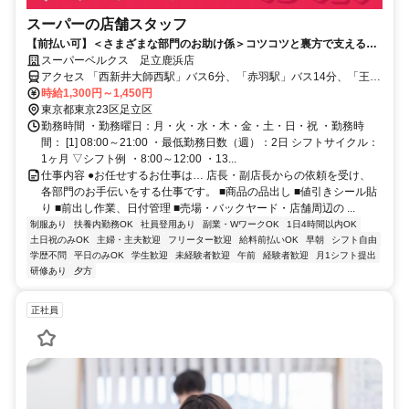
スーパーの店舗スタッフ
【前払い可】＜さまざまな部門のお助け係＞コツコツと裏方で支える！
週2日＆3h～扶養内勤務もOK♪
スーパーベルクス 足立鹿浜店
アクセス 「西新井大師西駅」バス6分、「赤羽駅」バス14分、「王子
駅」バス16分 ★自転車通勤OK★自動車通勤応相談
時給1,300円～1,450円
東京都東京23区足立区
勤務時間 ・勤務曜日：月・火・水・木・金・土・日・祝 ・勤務時
間： [1] 08:00～21:00 ・最低勤務日数（週）：2日 シフトサイクル：
1ヶ月 ▽シフト例 ・8:00～12:00 ・13...
仕事内容 ●お任せするお仕事は… 店長・副店長からの依頼を受け、
各部門のお手伝いをする仕事です。 ■商品の品出し ■値引きシール貼
り ■前出し作業、日付管理 ■売場・バックヤード・店舗周辺の ...
制服あり
扶養内勤務OK
社員登用あり
副業・WワークOK
1日4時間以内OK
土日祝のみOK
主婦・主夫歓迎
フリーター歓迎
給料前払いOK
早朝
シフト自由
学歴不問
平日のみOK
学生歓迎
未経験者歓迎
午前
経験者歓迎
月1シフト提出
研修あり
夕方
正社員