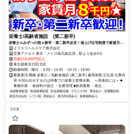
栄養士/高齢者施設 (第二新卒)
栄養士≪みずべの苑≫新卒・第二新卒必見！借上げ社宅制度で家賃月8
千円＆水道光熱費無料！昇給&賞与有♪
イフスコヘルスケア株式会社
交通アクセス 東京「メトロ南北線志茂」駅より徒歩5分
月給210,000円以上
東京都東京23区北区
勤務時間・曜日 ・6:00～14:45 ・10:15～19:00
募集要項 職種 栄養士／高齢者施設 (第二新卒) 雇用形態 正社員 仕事内
容 今回お任せするのは特養での栄養士業務全般。 ＝具体的には＝ ■
事務作業 ・食材料の発注 ・在庫管理 ■厨房業務 ・衛生...
未経験者歓迎
有資格者歓迎
社会保険完備
ブランクOK
育休あり
交通費支給
駅近5分以内
シフト制
昇給あり
賞与年2回あり
食事補助あり
正社員