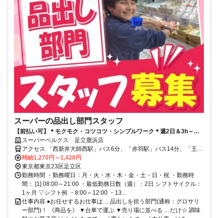
スーパーの品出し部門スタッフ
【前払い可】＊モクモク・コツコツ・シンプルワーク＊週2日＆3h～シ
フト相談OK！扶養内でも働けます♪
スーパーベルクス 足立鹿浜店
アクセス 「西新井大師西駅」バス6分、「赤羽駅」バス14分、「王子
駅」バス16分 ★自転車通勤OK★自動車通勤応相談
時給1,270円～1,420円
東京都東京23区足立区
勤務時間 ・勤務曜日：月・火・水・木・金・土・日・祝 ・勤務時
間： [1] 08:00～21:00 ・最低勤務日数（週）：2日 シフトサイクル：
1ヶ月 ▽シフト例 ・8:00～12:00 ・13...
仕事内容 ●お任せするお仕事は… 品出しを担う部門(通称：グロサリ
ー部門)！ 《商品を》 ▼台車で運ぶ ▼売り場に並べる …だけ☆ 調味