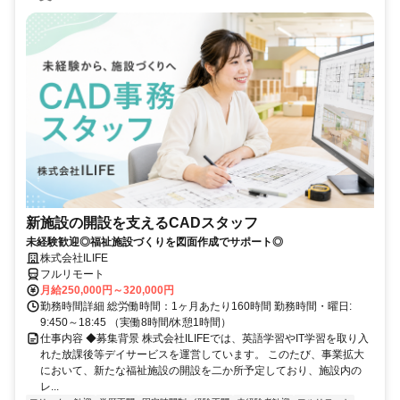
新施設の開設を支えるCADスタッフ
未経験歓迎◎福祉施設づくりを図面作成でサポート◎
株式会社ILIFE
フルリモート
月給250,000円～320,000円
勤務時間詳細 総労働時間：1ヶ月あたり160時間 勤務時間・曜日:
9:450～18:45 （実働8時間/休憩1時間）
仕事内容 ◆募集背景 株式会社ILIFEでは、英語学習やIT学習を取り入
れた放課後等デイサービスを運営しています。 このたび、事業拡大
において、新たな福祉施設の開設を二か所予定しており、施設内の
レ...