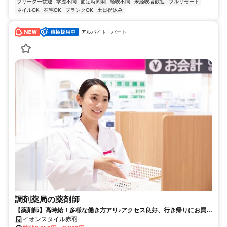
フリーター歓迎
学歴不問
固定時間制
経験不問
未経験者歓迎
フルリモート
ネイルOK
在宅OK
ブランクOK
土日祝休み
アルバイト・パート
調剤薬局の薬剤師
【薬剤師】高時給！多様な働き方アリ♪アクセス良好、行き帰りにお買い
物OK！イオン薬局で働きませんか？
イオンスタイル赤羽