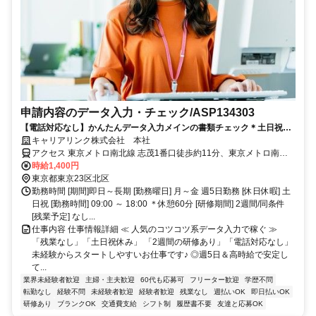
申請内容のデータ入力・チェック/ASP134303
【電話対応なし】かんたんデータ入力メインの書類チェック＊土日祝休
み<月収22.4万円>
キャリアリンク株式会社 本社
アクセス 東京メトロ南北線 志茂1番口徒歩約11分、東京メトロ南北
線 王子神谷エレベータ出入口徒歩約12分、ＪＲ京浜東北線 東十条北
時給1,400円
口徒歩約13分 南北線 志茂駅 徒歩7分 南北線 王子神谷駅 徒歩11分 JR
東京都東京23区北区
線 東十条駅 徒歩18分 JR線 赤羽駅 バス10分 都営バス赤羽駅東口「豊
勤務時間 [期間]即日～長期 [勤務曜日] 月～金 週5日勤務 [休日休暇] 土
島5丁目団地行き」約10分。「北車庫」下車。
日祝 [勤務時間] 09:00 ～ 18:00 ＊休憩60分 [研修期間] 2週間/同条件
[残業予定] なし...
仕事内容 仕事情報詳細 ≪ 人気のコツコツ系データ入力で稼ぐ ≫
「残業なし」「土日祝休み」 「2週間の研修あり」「電話対応なし」
未経験からスタートしやすいお仕事です♪ ◎週5日＆高時給で安定し
て...
業界未経験者歓迎
主婦・主夫歓迎
60代も応募可
フリーター歓迎
学歴不問
転勤なし
経験不問
未経験者歓迎
経験者歓迎
残業なし
週払いOK
即日払いOK
研修あり
ブランクOK
交通費支給
シフト制
履歴書不要
友達と応募OK