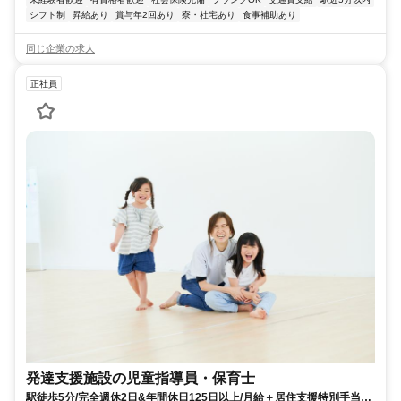
シフト制
昇給あり
賞与年2回あり
寮・社宅あり
食事補助あり
同じ企業の求人
正社員
発達支援施設の児童指導員・保育士
駅徒歩5分/完全週休2日&年間休日125日以上/月給＋居住支援特別手当2