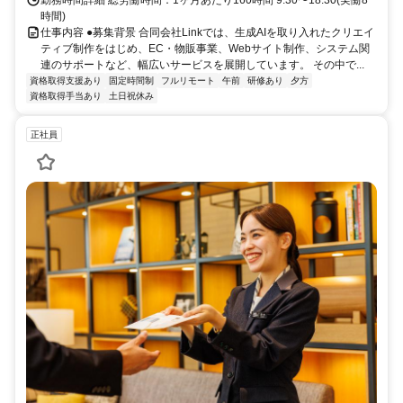
勤務時間詳細 総労働時間：1ヶ月あたり160時間 9:30〜18:30(実働8
時間)
仕事内容 ●募集背景 合同会社Linkでは、生成AIを取り入れたクリエイ
ティブ制作をはじめ、EC・物販事業、Webサイト制作、システム関
連のサポートなど、幅広いサービスを展開しています。 その中で...
資格取得支援あり
固定時間制
フルリモート
午前
研修あり
夕方
資格取得手当あり
土日祝休み
正社員