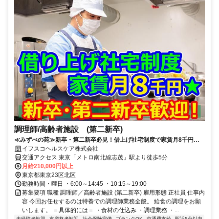
調理師/高齢者施設 (第二新卒)
≪みずべの苑≫新卒・第二新卒必見！借上げ社宅制度で家賃月8千円＆
水道光熱費無料！昇給&賞与有♪
イフスコヘルスケア株式会社
交通アクセス 東京「メトロ南北線志茂」駅より徒歩5分
月給210,000円以上
東京都東京23区北区
勤務時間・曜日 ・6:00～14:45 ・10:15～19:00
募集要項 職種 調理師／高齢者施設 (第二新卒) 雇用形態 正社員 仕事内
容 今回お任せするのは特養での調理師業務全般。 給食の調理をお願
いします。 ＝具体的には＝ ・食材の仕込み ・調理業務 ・...
未経験者歓迎
有資格者歓迎
社会保険完備
ブランクOK
交通費支給
駅近5分以内