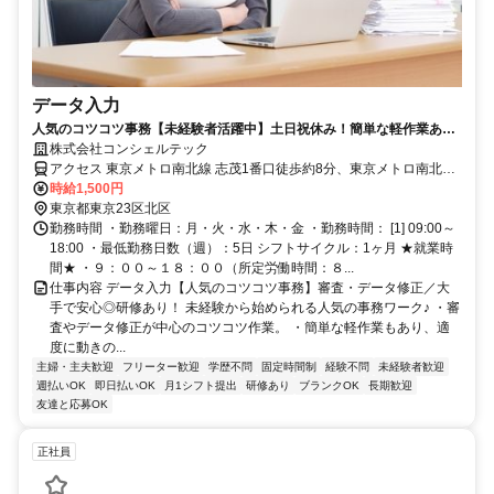
データ入力
人気のコツコツ事務【未経験者活躍中】土日祝休み！簡単な軽作業あ
り！電話が苦手な方で大丈夫♪電話対応なしのもくもく作業◎
株式会社コンシェルテック
アクセス 東京メトロ南北線 志茂1番口徒歩約8分、東京メトロ南北線
王子神谷3番口徒歩約10分、ＪＲ京浜東北線 東十条北口徒歩約17分
時給1,500円
東京都東京23区北区
勤務時間 ・勤務曜日：月・火・水・木・金 ・勤務時間： [1] 09:00～
18:00 ・最低勤務日数（週）：5日 シフトサイクル：1ヶ月 ★就業時
間★ ・９：００～１８：００（所定労働時間：８...
仕事内容 データ入力【人気のコツコツ事務】審査・データ修正／大
手で安心◎研修あり！ 未経験から始められる人気の事務ワーク♪ ・審
査やデータ修正が中心のコツコツ作業。 ・簡単な軽作業もあり、適
度に動きの...
主婦・主夫歓迎
フリーター歓迎
学歴不問
固定時間制
経験不問
未経験者歓迎
週払いOK
即日払いOK
月1シフト提出
研修あり
ブランクOK
長期歓迎
友達と応募OK
正社員