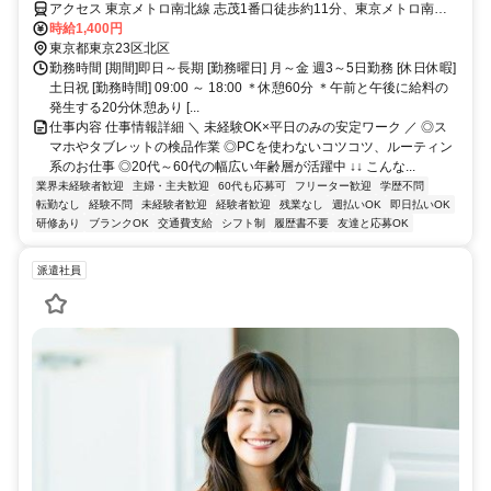
アクセス 東京メトロ南北線 志茂1番口徒歩約11分、東京メトロ南北
線 王子神谷エレベータ出入口徒歩約12分、ＪＲ京浜東北線 東十条北
時給1,400円
口徒歩約13分 南北線 志茂駅 徒歩7分 南北線 王子神谷駅 徒歩11分 JR
東京都東京23区北区
線 東十条駅 徒歩18分 JR線 赤羽駅 バス10分 都営バス赤羽駅東口「豊
勤務時間 [期間]即日～長期 [勤務曜日] 月～金 週3～5日勤務 [休日休暇]
島5丁目団地行き」約10分。「北車庫」下車。
土日祝 [勤務時間] 09:00 ～ 18:00 ＊休憩60分 ＊午前と午後に給料の
発生する20分休憩あり [...
仕事内容 仕事情報詳細 ＼ 未経験OK×平日のみの安定ワーク ／ ◎ス
マホやタブレットの検品作業 ◎PCを使わないコツコツ、ルーティン
系のお仕事 ◎20代～60代の幅広い年齢層が活躍中 ↓↓ こんな...
業界未経験者歓迎
主婦・主夫歓迎
60代も応募可
フリーター歓迎
学歴不問
転勤なし
経験不問
未経験者歓迎
経験者歓迎
残業なし
週払いOK
即日払いOK
研修あり
ブランクOK
交通費支給
シフト制
履歴書不要
友達と応募OK
派遣社員