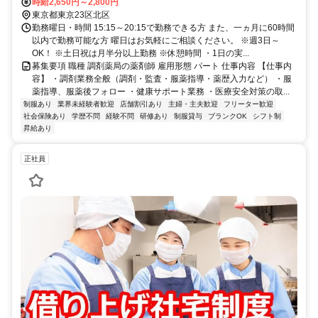
時給2,650円～2,800円
東京都東京23区北区
勤務曜日・時間 15:15～20:15で勤務できる方 また、一ヵ月に60時間
以内で勤務可能な方 曜日はお気軽にご相談ください。 ※週3日～
OK！ ※土日祝は月半分以上勤務 ※休憩時間 ・1日の実...
募集要項 職種 調剤薬局の薬剤師 雇用形態 パート 仕事内容 【仕事内
容】 ・調剤業務全般（調剤・監査・服薬指導・薬歴入力など） ・服
薬指導、服薬後フォロー ・健康サポート業務 ・医療安全対策の取...
制服あり
業界未経験者歓迎
店舗割引あり
主婦・主夫歓迎
フリーター歓迎
社会保険あり
学歴不問
経験不問
研修あり
制服貸与
ブランクOK
シフト制
昇給あり
正社員