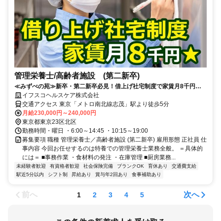
管理栄養士/高齢者施設 (第二新卒)
≪みずべの苑≫新卒・第二新卒必見！借上げ社宅制度で家賃月8千円＆
水道光熱費無料！
イフスコヘルスケア株式会社
交通アクセス 東京「メトロ南北線志茂」駅より徒歩5分
月給230,000円～240,000円
東京都東京23区北区
勤務時間・曜日 ・6:00～14:45 ・10:15～19:00
募集要項 職種 管理栄養士／高齢者施設 (第二新卒) 雇用形態 正社員 仕
事内容 今回お任せするのは特養での管理栄養士業務全般。 ＝具体的
には＝ ■事務作業 ・食材料の発注 ・在庫管理 ■厨房業務...
未経験者歓迎
有資格者歓迎
社会保険完備
ブランクOK
育休あり
交通費支給
駅近5分以内
シフト制
昇給あり
賞与年2回あり
食事補助あり
前へ
次へ
1
2
3
4
5