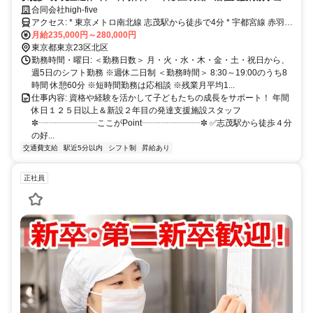
万円支給
合同会社high-five
アクセス: * 東京メトロ南北線 志茂駅から徒歩で4分 * 宇都宮線 赤羽駅
から徒歩で12分 * JR埼京線 赤羽駅から徒歩で12分
月給235,000円～280,000円
東京都東京23区北区
勤務時間・曜日: ＜勤務日数＞ 月・火・水・木・金・土・祝日から、
週5日のシフト勤務 ※週休二日制 ＜勤務時間＞ 8:30～19:00のうち8
時間 休憩60分 ※短時間勤務は応相談 ※残業月平均1...
仕事内容: 資格や経験を活かして子どもたちの成長をサポート！ 年間
休日１２５日以上＆新設２年目の発達支援施設スタッフ
✼┈┈┈┈┈┈┈ここがPoint┈┈┈┈┈┈┈✼ ✅志茂駅から徒歩４分
の好...
交通費支給
駅近5分以内
シフト制
昇給あり
正社員