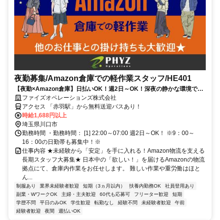
夜勤募集/Amazon倉庫での軽作業スタッフ/HE401
【夜勤×Amazon倉庫】日払いOK！週2日～OK！深夜の静かな環境でモ
クモク簡単作業！
ファイズオペレーションズ株式会社
アクセス 「赤羽駅」から無料送迎バスあり！
時給1,688円以上
埼玉県川口市
勤務時間 ・勤務時間： [1] 22:00～07:00 週2日～OK！ ※9：00～
16：00の日勤帯も募集中！※
仕事内容 ★未経験から「安定」を手に入れる！Amazon物流を支える
長期スタッフ大募集★ 日本中の「欲しい！」を届けるAmazonの物流
拠点にて、倉庫内作業をお任せします。 難しい作業や重労働はほと
ん...
制服あり
業界未経験者歓迎
短期（3ヵ月以内）
扶養内勤務OK
社員登用あり
副業・WワークOK
主婦・主夫歓迎
60代も応募可
フリーター歓迎
短期
学歴不問
平日のみOK
学生歓迎
転勤なし
経験不問
未経験者歓迎
午前
経験者歓迎
夜間
週払いOK