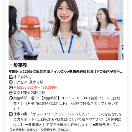
一般事務
年間休日125日◎服装自由ネイルOK✨事務未経験歓迎！PC操作が苦手で
も大丈夫♪
株式会社ag
アクセス: 最寄り駅：
月給250,000円～450,000円
東京都東京23区北区
勤務時間・曜日: 【勤務時間】 9：00～18：00（実働8h） ☆ほぼ残
業ナシ（月平均残業時間10h以下） └定時で帰るスタッフも多いで
す！
仕事内容: 「オフィスワークにチャレンジしたい！」 そんなあなたを
全力サポート♪ 土日祝休み×残業ほぼナシで働きやすさ◎ 【具体的に
は…】 一般事務として業務全般をお任せします！ ■書類整理・フ...
固定時間制
残業なし
交通費支給
昇給あり