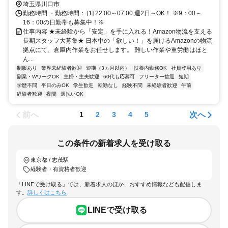
埼玉県川口市
勤務時間 ・勤務時間： [1] 22:00～07:00 週2日～OK！ ※9：00～
16：00の日勤帯も募集中！※
仕事内容 ★未経験から「安定」を手に入れる！Amazon物流を支える
長期スタッフ大募集★ 日本中の「欲しい！」を届けるAmazonの物流
拠点にて、倉庫内作業をお任せします。 難しい作業や重労働はほと
ん...
制服あり
業界未経験者歓迎
短期（3ヵ月以内）
扶養内勤務OK
社員登用あり
副業・WワークOK
主婦・主夫歓迎
60代も応募可
フリーター歓迎
短期
学歴不問
平日のみOK
学生歓迎
転勤なし
経験不問
未経験者歓迎
午前
経験者歓迎
夜間
週払いOK
前へ
次へ
1
2
3
4
5
この条件の新着求人を受け取る
東京都 / 志茂駅
経験者・有資格者歓迎
「LINEで受け取る」では、新着求人のほか、おすすめ情報なども配信しま
す。
詳しくはこちら
LINEで受け取る