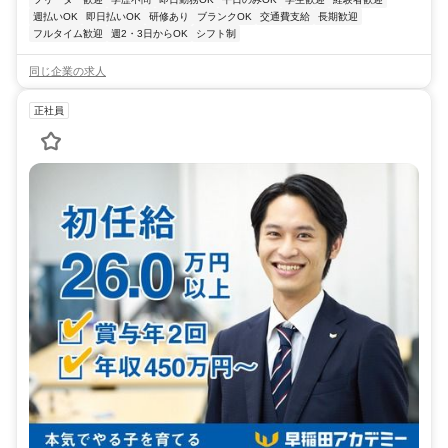
週払いOK
即日払いOK
研修あり
ブランクOK
交通費支給
長期歓迎
フルタイム歓迎
週2・3日からOK
シフト制
同じ企業の求人
正社員