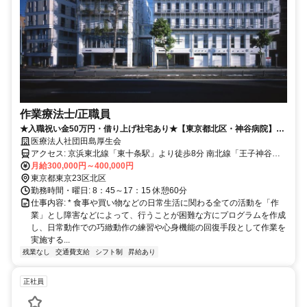
作業療法士/正職員
★入職祝い金50万円・借り上げ社宅あり★【東京都北区・神谷病院】年
間休日休暇130日！お休みがとりやすく、プライベートを充実させたい
医療法人社団田島厚生会
方にオススメの職場です♪
アクセス: 京浜東北線「東十条駅」より徒歩8分 南北線「王子神谷
駅」より徒歩8分
月給300,000円～400,000円
東京都東京23区北区
勤務時間・曜日: 8：45～17：15 休憩60分
仕事内容: * 食事や買い物などの日常生活に関わる全ての活動を「作
業」とし障害などによって、行うことが困難な方にプログラムを作成
し、日常動作での巧緻動作の練習や心身機能の回復手段として作業を
実施する...
残業なし
交通費支給
シフト制
昇給あり
正社員