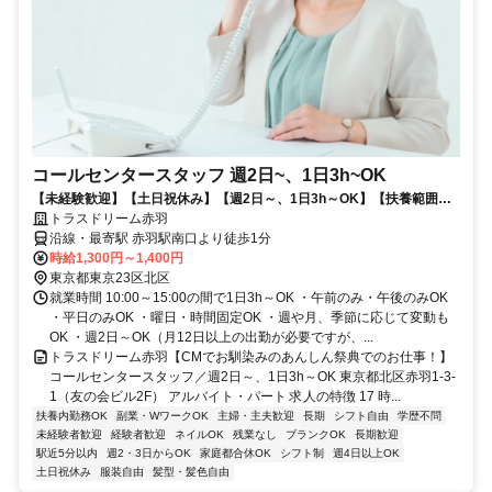
コールセンタースタッフ 週2日~、1日3h~OK
【未経験歓迎】【土日祝休み】【週2日～、1日3h～OK】【扶養範囲内
可】休み希望100％OK！シフト制ではないので当日休みも問題ありませ
トラスドリーム赤羽
ん◎ご自身の都合で決められる柔軟シフトが魅力◎30代／40代／50代／
沿線・最寄駅 赤羽駅南口より徒歩1分
60代など幅広く活躍中！
時給1,300円～1,400円
東京都東京23区北区
就業時間 10:00～15:00の間で1日3h～OK ・午前のみ・午後のみOK
・平日のみOK ・曜日・時間固定OK ・週や月、季節に応じて変動も
OK ・週2日～OK（月12日以上の出勤が必要ですが、...
トラスドリーム赤羽【CMでお馴染みのあんしん祭典でのお仕事！】
コールセンタースタッフ／週2日～、1日3h～OK 東京都北区赤羽1-3-
1（友の会ビル2F） アルバイト・パート 求人の特徴 17 時...
扶養内勤務OK
副業・WワークOK
主婦・主夫歓迎
長期
シフト自由
学歴不問
未経験者歓迎
経験者歓迎
ネイルOK
残業なし
ブランクOK
長期歓迎
駅近5分以内
週2・3日からOK
家庭都合休OK
シフト制
週4日以上OK
土日祝休み
服装自由
髪型・髪色自由