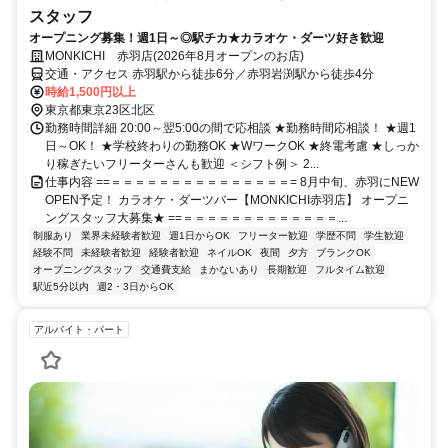
スタッフ
オープニング募集！週1日～◎駅チカ★カラオケ・ダーツ好き歓迎
MONKICHI 赤羽店(2026年8月オープンのお店)
交通・アクセス 赤羽駅から徒歩6分／赤羽岩渕駅から徒歩4分
時給1,500円以上
東京都東京23区北区
勤務時間詳細 20:00～翌5:00の間で応相談 ★勤務時間応相談！ ★週1
日～OK！ ★学校終わりの勤務OK ★WワークOK ★終電考慮 ★しっか
り稼ぎたいフリーターさんも歓迎 ＜シフト例＞ 2...
仕事内容 ==＝＝＝＝＝＝＝＝＝＝＝＝＝＝＝= 8月中旬、赤羽にNEW
OPEN予定！ カラオケ・ダーツバー【MONKICHI赤羽店】 オープニ
ングスタッフ大募集★ ==＝＝＝＝＝＝＝＝＝＝＝＝＝...
制服あり
業界未経験者歓迎
週1日からOK
フリーター歓迎
学歴不問
学生歓迎
経験不問
未経験者歓迎
経験者歓迎
ネイルOK
夜間
夕方
ブランクOK
オープニングスタッフ
交通費支給
まかないあり
長期歓迎
フルタイム歓迎
駅近5分以内
週2・3日からOK
アルバイト・パート