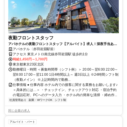
夜勤フロントスタッフ
アパホテルの夜勤フロントスタッフ【アルバイト】求人！深夜手当あり
の夜勤帯でしっかり稼げる
アパホテル〈赤羽岩淵駅前〉
アクセス 東京メトロ南北線赤羽岩淵駅 徒歩約1分
時給1,450円～1,700円
東京都東京23区北区
勤務曜日・時間 ＜募集時間帯（シフト例）＞ 20:00～翌6:00 22:00～
翌8:00 17:00～翌11:00 1日4時間以上～ 週3日以上 ※24時間シフト制
（夜勤メイン） ※上記時間内で勤務...
仕事情報 ● 仕事内容 ホテル内での接客に関する業務をお願いします♪
＜具体的には…＞ ・チェックイン、チェックアウト対応 ・宿泊予約
の電話応対、PCへのデータ入力 ・ホテル内の簡単な清掃 ・締め作...
社員登用あり
副業・WワークOK
シフト制
同じ企業の求人
アルバイト・パート