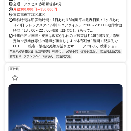
交通・アクセス 赤羽駅徒歩6分
月給300,000円～350,000円
東京都東京23区北区
勤務時間詳細 実働時間：1日あたり8時間 平均勤務日数：1ヶ月あた
り20日 フレックスタイム制 ※コアタイム／15:00～20:00 ※標準労働
時間／13：00～22：00 残業はほぼなし（あって...
仕事内容 ✅日曜・祝日は教室がお休み ✅残業は月10時間程度／原則
定時 ✅授業は専任の講師が担当します ✅本部研修1週間＋配属先で
OJT ━━ 接客・販売の経験が活きます ━━ アパレル、携帯ショッ...
業界未経験者歓迎
固定時間制
転勤なし
経験不問
住宅手当あり
交通費全額支給
賞与あり
ブランクOK
育休あり
交通費支給
正社員