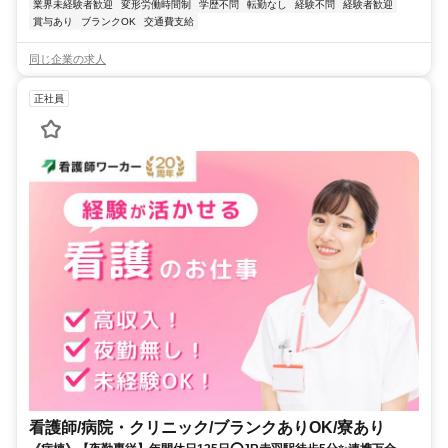
業界未経験者歓迎
変形労働時間制
学歴不問
転勤なし
経験不問
経験者歓迎
賞与あり
ブランクOK
交通費支給
同じ企業の求人
正社員
看護師/病院・クリニック/ブランクありOK/寮あり