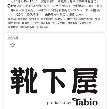
り20日 8:45～17:45 （実働8時間） ※残業は月平均20時間程度です
仕事内容 ✅月給33万円スタート ✅土日祝休み・年間休日124日 ✅賞与
年2回＋報奨金あり ✅年収550万円も目指せる ✅マンツーマン研修あ
り ✅20代・30代活躍中 「未経験から営業に挑戦したい」...
業界未経験者歓迎
学歴不問
固定時間制
転勤なし
経験不問
未経験者歓迎
午前
経験者歓迎
研修あり
夕方
賞与あり
ブランクOK
育休あり
交通費支給
長期歓迎
長期休暇あり
土日祝休み
契約社員