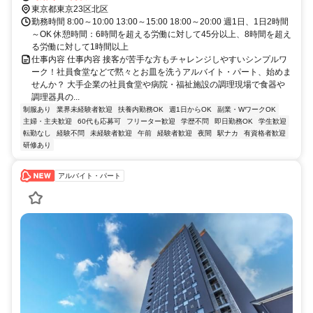
東京都東京23区北区
勤務時間 8:00～10:00 13:00～15:00 18:00～20:00 週1日、1日2時間
～OK 休憩時間：6時間を超える労働に対して45分以上、8時間を超え
る労働に対して1時間以上
仕事内容 仕事内容 接客が苦手な方もチャレンジしやすいシンプルワ
ーク！社員食堂などで黙々とお皿を洗うアルバイト・パート、始めま
せんか？ 大手企業の社員食堂や病院・福祉施設の調理現場で食器や
調理器具の...
制服あり
業界未経験者歓迎
扶養内勤務OK
週1日からOK
副業・WワークOK
主婦・主夫歓迎
60代も応募可
フリーター歓迎
学歴不問
即日勤務OK
学生歓迎
転勤なし
経験不問
未経験者歓迎
午前
経験者歓迎
夜間
駅ナカ
有資格者歓迎
研修あり
アルバイト・パート