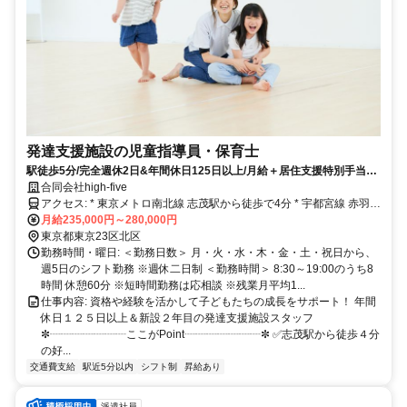
発達支援施設の児童指導員・保育士
駅徒歩5分/完全週休2日&年間休日125日以上/月給＋居住支援特別手当2
万円支給
合同会社high-five
アクセス: * 東京メトロ南北線 志茂駅から徒歩で4分 * 宇都宮線 赤羽駅
から徒歩で12分 * JR埼京線 赤羽駅から徒歩で12分
月給235,000円～280,000円
東京都東京23区北区
勤務時間・曜日: ＜勤務日数＞ 月・火・水・木・金・土・祝日から、
週5日のシフト勤務 ※週休二日制 ＜勤務時間＞ 8:30～19:00のうち8
時間 休憩60分 ※短時間勤務は応相談 ※残業月平均1...
仕事内容: 資格や経験を活かして子どもたちの成長をサポート！ 年間
休日１２５日以上＆新設２年目の発達支援施設スタッフ
✼┈┈┈┈┈┈┈ここがPoint┈┈┈┈┈┈┈✼ ✅志茂駅から徒歩４分
の好...
交通費支給
駅近5分以内
シフト制
昇給あり
派遣社員