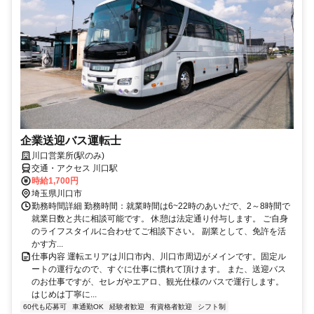
企業送迎バス運転士
川口営業所(駅のみ)
交通・アクセス 川口駅
時給1,700円
埼玉県川口市
勤務時間詳細 勤務時間：就業時間は6~22時のあいだで、2～8時間で
就業日数と共に相談可能です。 休憩は法定通り付与します。 ご自身
のライフスタイルに合わせてご相談下さい。 副業として、免許を活
かす方...
仕事内容 運転エリアは川口市内、川口市周辺がメインです。固定ル
ートの運行なので、すぐに仕事に慣れて頂けます。 また、送迎バス
のお仕事ですが、セレガやエアロ、観光仕様のバスで運行します。
はじめは丁寧に...
60代も応募可
車通勤OK
経験者歓迎
有資格者歓迎
シフト制