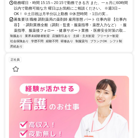
勤務曜日・時間 15:15～20:15で勤務できる方 また、一ヵ月に60時間
以内で勤務可能な方 曜日はお気軽にご相談ください。 ※週3日～
OK！ ※土日祝は月半分以上勤務 ※休憩時間 ・1日の実...
募集要項 職種 調剤薬局の薬剤師 雇用形態 パート 仕事内容 【仕事内
容】 ・調剤業務全般（調剤・監査・服薬指導・薬歴入力など） ・服
薬指導、服薬後フォロー ・健康サポート業務 ・医療安全対策の取...
制服あり
業界未経験者歓迎
店舗割引あり
主婦・主夫歓迎
フリーター歓迎
社会保険あり
学歴不問
経験不問
研修あり
制服貸与
ブランクOK
シフト制
昇給あり
正社員