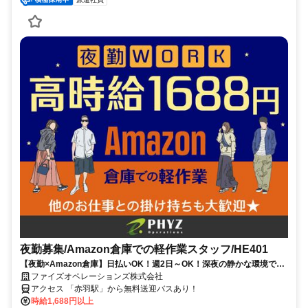
夜勤募集/Amazon倉庫での軽作業スタッフ/HE401
【夜勤×Amazon倉庫】日払いOK！週2日～OK！深夜の静かな環境でモ
クモク簡単作業！
ファイズオペレーションズ株式会社
アクセス 「赤羽駅」から無料送迎バスあり！
時給1,688円以上