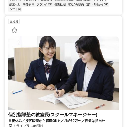
残業なし
研修あり
ブランクOK
長期歓迎
駅近5分以内
週2・3日からOK
シフト制
正社員
個別指導塾の教室長(スクールマネージャー)
日祝休み／接客販売から転職OK✨／月給30万〜／授業は担当外
トライプラス赤羽校