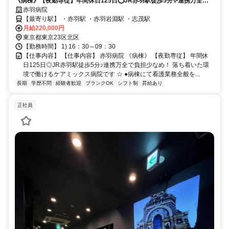
《病棟》【夜勤専従】年間休日125日⭕JR赤羽駅徒歩5分✨連携万全で
負担少なめ❗️落ち着いた環境で働けるケアミックス病院です⭐
赤羽病院
【最寄り駅】 ・赤羽駅 ・赤羽岩淵駅 ・志茂駅
月給220,000円
東京都東京23区北区
【勤務時間】 1) 16：30～09：30
【仕事内容】 【仕事内容】 赤羽病院 《病棟》 【夜勤専従】 年間休
日125日◎JR赤羽駅徒歩5分♪連携万全で負担少なめ！ 落ち着いた環
境で働けるケアミックス病院です ☆ ●病棟にて看護業務全般を...
長期
学歴不問
経験者歓迎
ブランクOK
シフト制
昇給あり
正社員