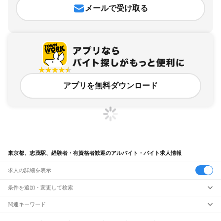
メールで受け取る
アプリを無料ダウンロード
東京都、志茂駅、経験者・有資格者歓迎のアルバイト・バイト求人情報
求人の詳細を表示
条件を追加・変更して検索
市区町村を追加・変更
関連キーワード
完全在宅ワーク 全国
シール貼り 在宅
現在地周辺
ガチャガチャ
犬カフェ
東京都