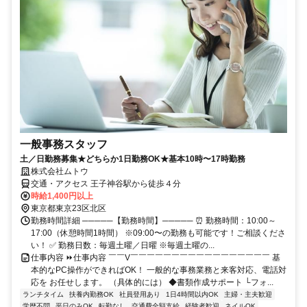
一般事務スタッフ
土／日勤務募集★どちらか1日勤務OK★基本10時〜17時勤務
株式会社ムトウ
交通・アクセス 王子神谷駅から徒歩４分
時給1,400円以上
東京都東京23区北区
勤務時間詳細 ─────【勤務時間】───── ⏰ 勤務時間：10:00～
17:00（休憩時間1時間） ※09:00〜の勤務も可能です！ご相談くださ
い！ ✅ 勤務日数：毎週土曜／日曜 ※毎週土曜の...
仕事内容 ⏩仕事内容 ￣￣V￣￣￣￣￣￣￣￣￣￣￣￣￣￣￣￣￣ 基
本的なPC操作ができればOK！ 一般的な事務業務と来客対応、電話対
応を お任せします。 （具体的には） ◆書類作成サポート └フォ...
ランチタイム
扶養内勤務OK
社員登用あり
1日4時間以内OK
主婦・主夫歓迎
学歴不問
平日のみOK
転勤なし
交通費全額支給
経験者歓迎
ネイルOK