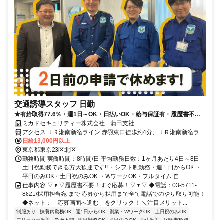
交通誘導スタッフ 日勤
★有給取得77.6％・週1日～OK・日払いOK・給与保証有・履歴書不要
★
ミカドセキュリティー株式会社 蒲田支社
アクセス ＪＲ湘南新宿ライン 赤羽東口徒歩約4分、ＪＲ湘南新宿ライ
ン 赤羽東口徒歩約4分、ＪＲ湘南新宿ライン 赤羽東口徒歩約4分
日給13,000円以上
東京都東京23区北区
勤務時間 実働時間：8時間/日 平均勤務日数：1ヶ月あたり4日～8日
土日祝勤務できる方大歓迎です!! ・シフト制勤務・週１日からOK ・
平日のみOK・土日祝のみOK ・WワークOK・フルタイム 自...
仕事内容 ▽▼▽履歴書不要！すぐ応募！▽▼▽ ◆電話：03-5711-
8821/採用担当宛 まで 応募から採用まで全て電話でのやり取り可能！
◆ネット：「応募画面へ進む」をクリック！ ＼注目メリット...
制服あり
扶養内勤務OK
週1日からOK
副業・WワークOK
土日祝のみOK
フリーター歓迎
学歴不問
即日勤務OK
平日のみOK
学生歓迎
経験者歓迎