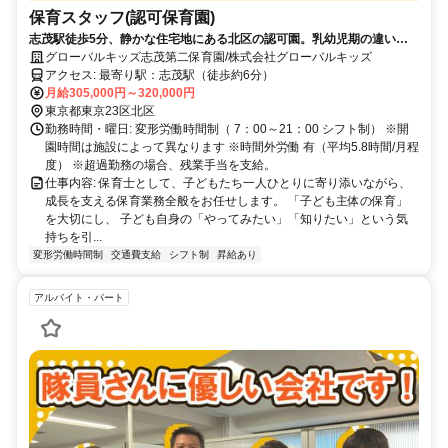
保育スタッフ(認可保育園)
志茂駅徒歩5分、静かな住宅地にある北区の認可園。乳幼児期の違いを
認め合う環境と開放感ある幼児室で、前向き・安心感・存在を認める保
グローバルキッズ志茂第二保育園/株式会社グローバルキッズ
育を職員一同で実践しています。
アクセス: 最寄り駅：志茂駅（徒歩約6分）
月給305,000円～320,000円
東京都東京23区北区
勤務時間・曜日: 変形労働時間制（ 7：00～21：00 シフト制） ※開
園時間は施設によって異なります ※時間外労働 有（平均5.8時間/月程
度） ※超過勤務の場合、残業手当を支給。
仕事内容: 保育士として、子どもたち一人ひとりに寄り添いながら、
成長を支える保育業務全般をお任せします。 「子ども主体の保育」
を大切にし、 子ども自身の「やってみたい」「知りたい」という気
持ちを引...
変形労働時間制
交通費支給
シフト制
昇給あり
アルバイト・パート