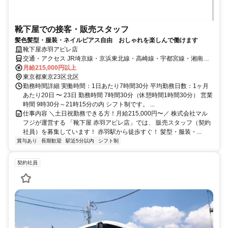
靴下屋での接客・販売スタッフ
髪色髪型・服装・ネイルピアス自由 おしゃれを楽しんで働けます
靴下屋赤羽アピレ店
交通・アクセス JR埼京線・京浜東北線・高崎線・宇都宮線・湘南新
宿ライン 「赤羽駅」下車、西口より徒歩0分
月給215,000円以上
東京都東京23区北区
勤務時間詳細 実働時間：1日あたり7時間30分 平均勤務日数：1ヶ月
あたり20日 〜 23日 勤務時間 7時間30分（休憩時間1時間30分） 営業
時間 9時30分～21時15分の内 シフト制です。 ...
仕事内容 ＼土日祝勤務できる方！月給215,000円〜／ 株式会社マル
フジが運営する 「靴下屋 赤羽アピレ店」では、 販売スタッフ（契約
社員）を募集しています！ 赤羽駅から徒歩すぐ！ 髪型・服装・...
賞与あり
長期歓迎
駅近5分以内
シフト制
契約社員