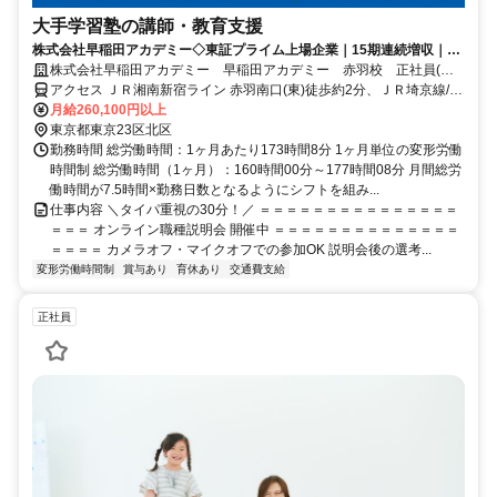
大手学習塾の講師・教育支援
株式会社早稲田アカデミー◇東証プライム上場企業｜15期連続増収｜本
気でやる子を育てる
株式会社早稲田アカデミー 早稲田アカデミー 赤羽校 正社員(講
師職)
アクセス ＪＲ湘南新宿ライン 赤羽南口(東)徒歩約2分、ＪＲ埼京線/Ｊ
Ｒ川越線 赤羽南口(東)徒歩約2分、ＪＲ宇都宮線〔東北本線〕・ＪＲ
月給260,100円以上
上野東京ライン/ＪＲ高崎線 赤羽南口(東)徒歩約2分
東京都東京23区北区
勤務時間 総労働時間：1ヶ月あたり173時間8分 1ヶ月単位の変形労働
時間制 総労働時間（1ヶ月）：160時間00分～177時間08分 月間総労
働時間が7.5時間×勤務日数となるようにシフトを組み...
仕事内容 ＼タイパ重視の30分！／ ＝＝＝＝＝＝＝＝＝＝＝＝＝＝＝
＝＝＝ オンライン職種説明会 開催中 ＝＝＝＝＝＝＝＝＝＝＝＝＝＝
＝＝＝＝ カメラオフ・マイクオフでの参加OK 説明会後の選考...
変形労働時間制
賞与あり
育休あり
交通費支給
正社員