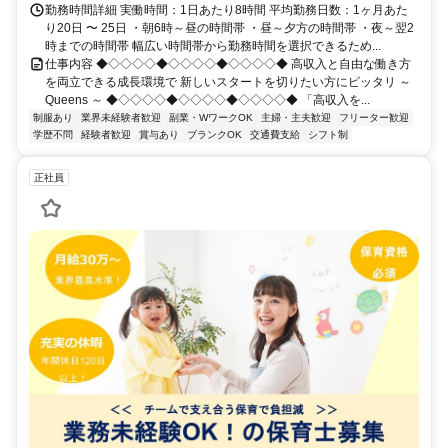
勤務時間詳細 実働時間：1日あたり8時間 平均勤務日数：1ヶ月あた
り20日 〜 25日 ・朝6時～昼の時間帯 ・昼～夕方の時間帯 ・夜～翌2
時までの時間帯 幅広い時間帯から勤務時間を選択できるため...
仕事内容 ◆◇◇◇◇◆◇◇◇◇◆◇◇◇◇◆ 高収入と自由な働き方
を両立できる成長環境で 新しいスタートを切りたい方にピッタリ ～
Queens ～ ◆◇◇◇◇◆◇◇◇◇◆◇◇◇◇◆ 「高収入を...
制服あり
業界未経験者歓迎
副業・WワークOK
主婦・主夫歓迎
フリーター歓迎
学歴不問
経験者歓迎
賞与あり
ブランクOK
交通費支給
シフト制
正社員