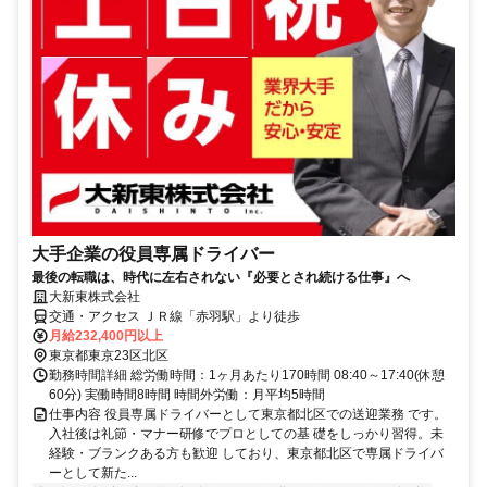
大手企業の役員専属ドライバー
最後の転職は、時代に左右されない『必要とされ続ける仕事』へ
大新東株式会社
交通・アクセス ＪＲ線「赤羽駅」より徒歩
月給232,400円以上
東京都東京23区北区
勤務時間詳細 総労働時間：1ヶ月あたり170時間 08:40～17:40(休憩
60分) 実働時間8時間 時間外労働：月平均5時間
仕事内容 役員専属ドライバーとして東京都北区での送迎業務 です。
入社後は礼節・マナー研修でプロとしての基 礎をしっかり習得。未
経験・ブランクある方も歓迎 しており、東京都北区で専属ドライバ
ーとして新た...