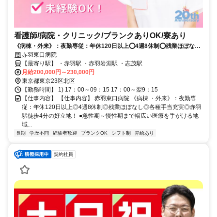
看護師/病院・クリニック/ブランクありOK/寮あり
《病棟・外来》：夜勤専従：年休120日以上⭕4週8休制⭕残業ほぼなし
⭕各種手当充実⭕赤羽駅徒歩4分の好立地❗️
赤羽東口病院
【最寄り駅】 ・赤羽駅 ・赤羽岩淵駅 ・志茂駅
月給200,000円～230,000円
東京都東京23区北区
【勤務時間】 1) 17：00～09：15 17：00～翌9：15
【仕事内容】 【仕事内容】 赤羽東口病院 《病棟 ・外来》：夜勤専
従：年休120日以上◎4週8休制◎残業ほぼなし◎各種手当充実◎赤羽
駅徒歩4分の好立地！ ●急性期～慢性期まで幅広い医療を手がける地
域...
長期
学歴不問
経験者歓迎
ブランクOK
シフト制
昇給あり
契約社員