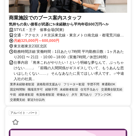
商業施設でのブース案内スタッフ
気持ちの良い接客が武器に✨未経験から平均年収600万円へ✨
STYLE・王子 催事会場(関東)
交通・アクセス ＪＲ京浜東北線・東京メトロ南北線・都電荒川線
「王子駅」各駅より徒歩４分
月給325,000円～600,000円
東京都東京23区北区
勤務時間詳細 実働時間：1日あたり7時間 平均勤務日数：1ヶ月あた
り20日 〜 21日 ・10:00～18:00（実働7時間／休憩1時間）
仕事内容 「将来これがやりたい！という明確な夢なんて、ぶっちゃ
けない……」 「前職の人間関係がギスギスしていて、もうあんな思
いはしたくない……」 そんなあなたに見てほしい求人です。 ✅中途
入社の社員...
業界未経験者歓迎
資格取得支援あり
フリーター歓迎
学歴不問
車通勤OK
固定時間制
職場見学可
経験不問
未経験者歓迎
住宅手当あり
交通費全額支給
午前
経験者歓迎
有資格者歓迎
研修あり
夕方
賞与あり
ブランクOK
交通費支給
駅近5分以内
アルバイト・パート