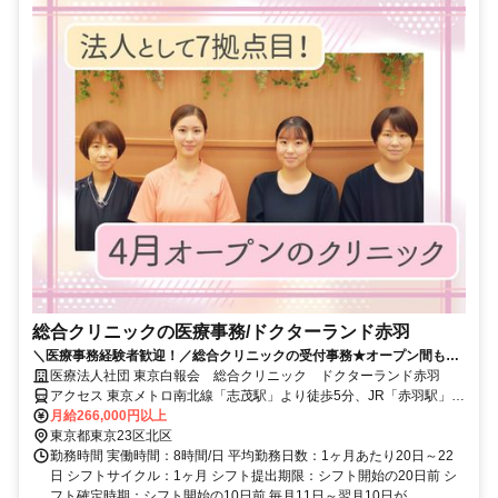
総合クリニックの医療事務/ドクターランド赤羽
＼医療事務経験者歓迎！／総合クリニックの受付事務★オープン間もな
いキレイな職場♪面接1回♪
医療法人社団 東京白報会 総合クリニック ドクターランド赤羽
アクセス 東京メトロ南北線「志茂駅」より徒歩5分、JR「赤羽駅」よ
り徒歩15分、都営バス「北車庫前」停留所より徒歩3分
月給266,000円以上
東京都東京23区北区
勤務時間 実働時間：8時間/日 平均勤務日数：1ヶ月あたり20日～22
日 シフトサイクル：1ヶ月 シフト提出期限：シフト開始の20日前 シ
フト確定時期：シフト開始の10日前 毎月11日～翌月10日が...