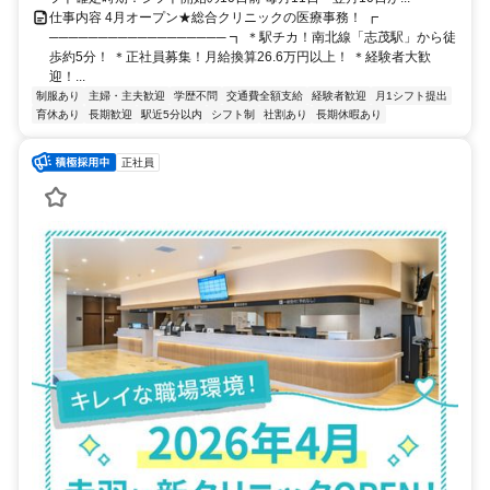
仕事内容 4月オープン★総合クリニックの医療事務！ ┏
────────────────── ┓ ＊駅チカ！南北線「志茂駅」から徒
歩約5分！ ＊正社員募集！月給換算26.6万円以上！ ＊経験者大歓
迎！...
制服あり
主婦・主夫歓迎
学歴不問
交通費全額支給
経験者歓迎
月1シフト提出
育休あり
長期歓迎
駅近5分以内
シフト制
社割あり
長期休暇あり
正社員