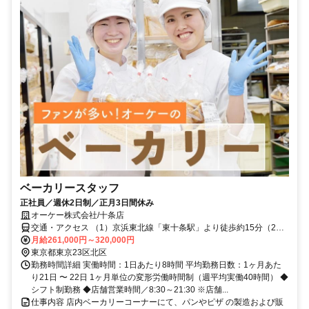
ベーカリースタッフ
正社員／週休2日制／正月3日間休み
オーケー株式会社/十条店
交通・アクセス （1）京浜東北線「東十条駅」より徒歩約15分（2）
埼京線「十条駅」より徒歩約15分（3）京浜東北線・埼京線「赤羽
月給261,000円～320,000円
駅」から国際興行バス④⑨赤95「王子第三小」バス停すぐ（4）京浜
東京都東京23区北区
東北線「王子駅」、東京メトロ「王子駅」3番出口から国際興行バス
勤務時間詳細 実働時間：1日あたり8時間 平均勤務日数：1ヶ月あた
⑥（王54）上板橋駅行「王子第三小」バス停すぐそば
り21日 〜 22日 1ヶ月単位の変形労働時間制（週平均実働40時間） ◆
シフト制勤務 ◆店舗営業時間／8:30～21:30 ※店舗...
仕事内容 店内ベーカリーコーナーにて、パンやピザ の製造および販