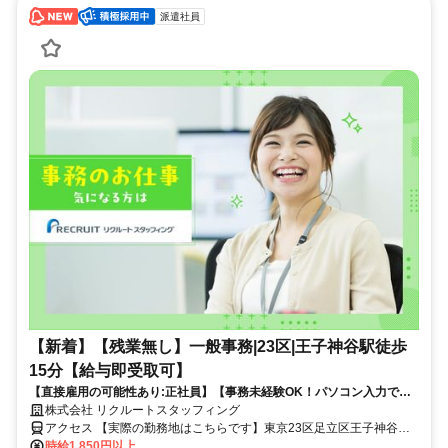
派遣社員
【新着】【残業無し】一般事務|23区|王子神谷駅徒歩
15分【給与即受取可】
【直接雇用の可能性あり:正社員】【事務未経験OK！パソコン入力でき
ればOK】【17時定時＋残業なし】【自転車通勤OK】【服装自由/ネイル
株式会社 リクルートスタッフィング
OK】◆化学品メーカーで営業事務◆
アクセス 【実際の勤務地はこちらです】東京23区足立区王子神谷駅
徒歩15分赤羽駅徒歩3分バス11分
時給1,850円以上