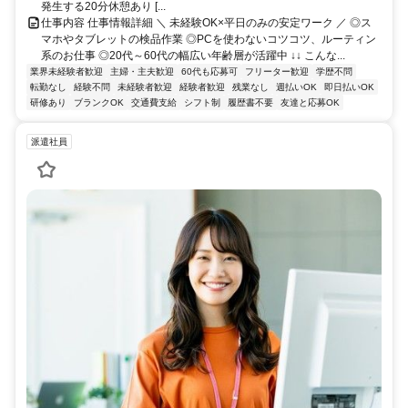
発生する20分休憩あり [...
仕事内容 仕事情報詳細 ＼ 未経験OK×平日のみの安定ワーク ／ ◎ス
マホやタブレットの検品作業 ◎PCを使わないコツコツ、ルーティン
系のお仕事 ◎20代～60代の幅広い年齢層が活躍中 ↓↓ こんな...
業界未経験者歓迎
主婦・主夫歓迎
60代も応募可
フリーター歓迎
学歴不問
転勤なし
経験不問
未経験者歓迎
経験者歓迎
残業なし
週払いOK
即日払いOK
研修あり
ブランクOK
交通費支給
シフト制
履歴書不要
友達と応募OK
派遣社員