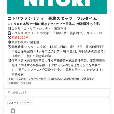
ニトリファシリティ 事務スタッフ フルタイム
ニトリ東京本部で一緒に働きませんか？土日休みで福利厚生も充実♪
ニトリ ニトリファシリティ 東京本社
アクセス 東京メトロ南北線 王子神谷3番口徒歩約9分、東京メトロ南
北線 志茂1番口徒歩約10分、ＪＲ京浜東北線 東十条北口徒歩約17分
時給1,320円
「王子神谷駅」3番出口より徒歩約8分
東京都東京23区北区
勤務時間 フルタイム 9:00～18:00 1日8h、週4～5日、週40時間以下
※社会保険完備 ※1ヶ月単位のシフト制 ※原則、平日のみの勤務です
（締め日、祝日出勤は応相談）
仕事内容 ■施設管理事業に伴う事務作業■ 施設管理事業、産業廃棄物
処理に関連する事務業務、 社内外からの問合せ対応が主な業務で
す。 専用のシステムやPC操作を行い、業務を行っていただきます。
事務経験...
主婦・主夫歓迎
フリーター歓迎
平日のみOK
未経験者歓迎
交通費支給
長期歓迎
シフト制
同じ企業の求人
アルバイト・パート