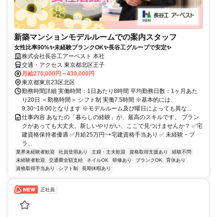
新築マンションモデルルームでの案内スタッフ
女性比率90%✨未経験ブランクOK✨長谷工グループで安定✨
株式会社長谷工アーベスト 本社
交通・アクセス 東京都北区王子
月給270,000円～430,000円
東京都東京23区北区
勤務時間詳細 実働時間：1日あたり8時間 平均勤務日数：1ヶ月あた
り20日 ＜勤務時間＞ シフト制 実働7.5時間 ※基本的には、
9:30~18:00となります ※モデルルーム及び曜日によっても異な...
仕事内容 あなたの「暮らしの経験」が、最高のスキルです。 ブラン
クがあっても大丈夫。新しいやりがい、ここで見つけませんか？ ✅宅
建資格保持者優遇 ✅月給25万円~+宅建資格手当あり ✅ 未経験・ブ
ラ...
業界未経験者歓迎
社員登用あり
主婦・主夫歓迎
資格取得支援あり
経験不問
未経験者歓迎
交通費全額支給
ネイルOK
研修あり
ブランクOK
育休あり
資格取得手当あり
シフト制
長期休暇あり
正社員