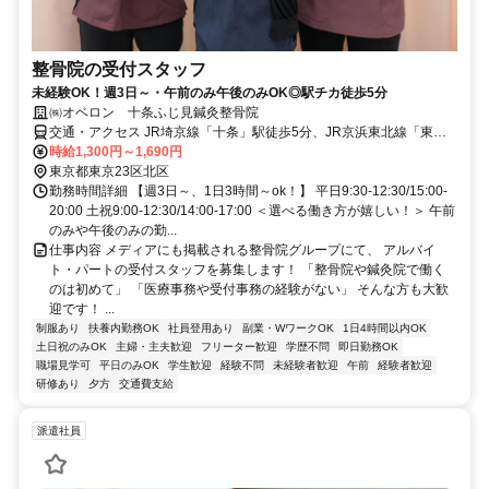
整骨院の受付スタッフ
未経験OK！週3日～・午前のみ午後のみOK◎駅チカ徒歩5分
㈱オベロン 十条ふじ見鍼灸整骨院
交通・アクセス JR埼京線「十条」駅徒歩5分、JR京浜東北線「東十
条」駅徒歩5分
時給1,300円～1,690円
東京都東京23区北区
勤務時間詳細 【週3日～、1日3時間～ok！】 平日9:30-12:30/15:00-
20:00 土祝9:00-12:30/14:00-17:00 ＜選べる働き方が嬉しい！＞ 午前
のみや午後のみの勤...
仕事内容 メディアにも掲載される整骨院グループにて、 アルバイ
ト・パートの受付スタッフを募集します！ 「整骨院や鍼灸院で働く
のは初めて」 「医療事務や受付事務の経験がない」 そんな方も大歓
迎です！ ...
制服あり
扶養内勤務OK
社員登用あり
副業・WワークOK
1日4時間以内OK
土日祝のみOK
主婦・主夫歓迎
フリーター歓迎
学歴不問
即日勤務OK
職場見学可
平日のみOK
学生歓迎
経験不問
未経験者歓迎
午前
経験者歓迎
研修あり
夕方
交通費支給
派遣社員