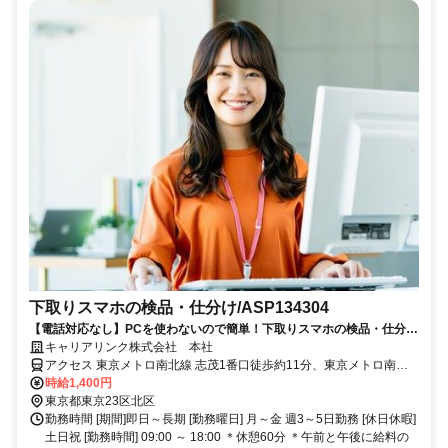
下取りスマホの検品・仕分け/ASP134304
【電話対応なし】PCを使わないので簡単！下取りスマホの検品・仕分け
＊土日祝休み、週3日～OK<月収22.4万円>
キャリアリンク株式会社 本社
アクセス 東京メトロ南北線 志茂1番口徒歩約11分、東京メトロ南北
線 王子神谷エレベータ出入口徒歩約12分、ＪＲ京浜東北線 東十条北
時給1,400円
口徒歩約13分 南北線 志茂駅 徒歩7分 南北線 王子神谷駅 徒歩11分 JR
東京都東京23区北区
線 東十条駅 徒歩18分 JR線 赤羽駅 バス10分 都営バス赤羽駅東口「豊
勤務時間 [期間]即日～長期 [勤務曜日] 月～金 週3～5日勤務 [休日休暇]
島5丁目団地行き」約10分。「北車庫」下車。
土日祝 [勤務時間] 09:00 ～ 18:00 ＊休憩60分 ＊午前と午後に給料の