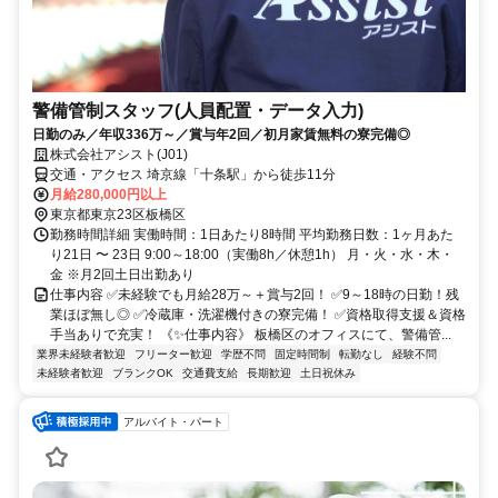
警備管制スタッフ(人員配置・データ入力)
日勤のみ／年収336万～／賞与年2回／初月家賃無料の寮完備◎
株式会社アシスト(J01)
交通・アクセス 埼京線「十条駅」から徒歩11分
月給280,000円以上
東京都東京23区板橋区
勤務時間詳細 実働時間：1日あたり8時間 平均勤務日数：1ヶ月あた
り21日 〜 23日 9:00～18:00（実働8h／休憩1h） 月・火・水・木・
金 ※月2回土日出勤あり
仕事内容 ✅未経験でも月給28万～＋賞与2回！ ✅9～18時の日勤！残
業ほぼ無し◎ ✅冷蔵庫・洗濯機付きの寮完備！ ✅資格取得支援＆資格
手当ありで充実！ 《✨仕事内容》 板橋区のオフィスにて、警備管...
業界未経験者歓迎
フリーター歓迎
学歴不問
固定時間制
転勤なし
経験不問
未経験者歓迎
ブランクOK
交通費支給
長期歓迎
土日祝休み
アルバイト・パート