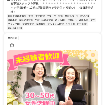
る事務スタッフを募集！ ＊＊＊＊＊＊＊＊＊＊＊＊＊＊＊＊＊＊＊
＊ ✅平日9時～17時の週5日勤務で安定◎ ✅残業なしで毎日定時退
社！ ...
業界未経験者歓迎
主婦・主夫歓迎
フリーター歓迎
学歴不問
平日のみOK
経験不問
未経験者歓迎
午前
経験者歓迎
ネイルOK
残業なし
研修あり
夕方
ブランクOK
交通費支給
長期歓迎
フルタイム歓迎
シフト制
ピアスOK
週4日以上OK
契約社員