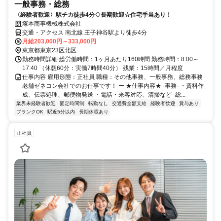
一般事務・総務
〈経験者歓迎〉駅チカ徒歩4分♢長期歓迎☆住宅手当あり！
塚本商事機械株式会社
交通・アクセス 南北線 王子神谷駅より徒歩4分
月給203,000円～333,000円
東京都東京23区北区
勤務時間詳細 総労働時間：1ヶ月あたり160時間 勤務時間：8:00～
17:40 （休憩60分：実働7時間40分） 残業：15時間／月程度
仕事内容 雇用形態：正社員 職種：その他事務、一般事務、総務事務
老舗ゼネコン会社でのお仕事です！ ー ★仕事内容★ -事務- ・資料作
成、伝票処理、郵便物発送 ・電話・来客対応、清掃など -総...
業界未経験者歓迎
固定時間制
転勤なし
交通費全額支給
経験者歓迎
賞与あり
ブランクOK
駅近5分以内
長期休暇あり
正社員