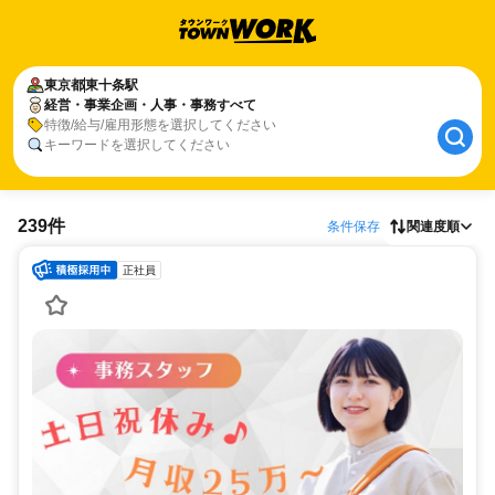
東京都
東十条駅
経営・事業企画・人事・事務すべて
特徴/給与/雇用形態を選択してください
キーワードを選択してください
239件
条件保存
関連度順
正社員