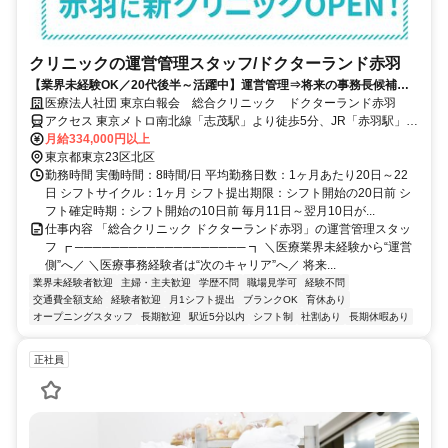
クリニックの運営管理スタッフ/ドクターランド赤羽
【業界未経験OK／20代後半～活躍中】運営管理⇒将来の事務長候補★
月給換算33.4万円～！2026年4月OPENのキレイなクリニック！
医療法人社団 東京白報会 総合クリニック ドクターランド赤羽
アクセス 東京メトロ南北線「志茂駅」より徒歩5分、JR「赤羽駅」よ
り徒歩15分、都営バス「北車庫前」停留所より徒歩3分
月給334,000円以上
東京都東京23区北区
勤務時間 実働時間：8時間/日 平均勤務日数：1ヶ月あたり20日～22
日 シフトサイクル：1ヶ月 シフト提出期限：シフト開始の20日前 シ
フト確定時期：シフト開始の10日前 毎月11日～翌月10日が...
仕事内容 「総合クリニック ドクターランド赤羽」の運営管理スタッ
フ ┏ ─────────────────── ┓ ＼医療業界未経験から“運営
側”へ／ ＼医療事務経験者は“次のキャリア”へ／ 将来...
業界未経験者歓迎
主婦・主夫歓迎
学歴不問
職場見学可
経験不問
交通費全額支給
経験者歓迎
月1シフト提出
ブランクOK
育休あり
オープニングスタッフ
長期歓迎
駅近5分以内
シフト制
社割あり
長期休暇あり
正社員