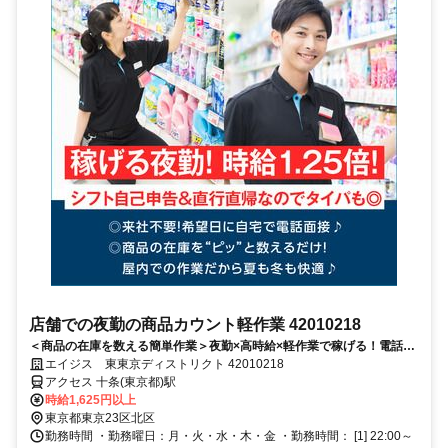
店舗での夜勤の商品カウント軽作業 42010218
＜商品の在庫を数える簡単作業＞夜勤×高時給×軽作業で稼げる！電話面
接で来社＆履歴書不要！
エイジス 東東京ディストリクト 42010218
アクセス 十条(東京都)駅
時給1,625円以上
東京都東京23区北区
勤務時間 ・勤務曜日：月・火・水・木・金 ・勤務時間： [1] 22:00～