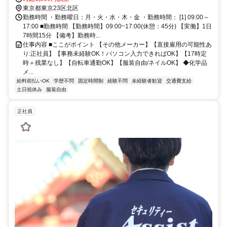
東京都東京23区北区
勤務時間 ・勤務曜日：月・火・水・木・金 ・勤務時間： [1] 09:00～
17:00 ■勤務時間 【勤務時間】09:00~17:00(休憩：45分) 【実働】1日
7時間15分 【備考】勤務時...
仕事内容 ■ここがポイント 【その他メーカー】【直接雇用の可能性あ
り:正社員】【事務未経験OK！パソコン入力できればOK】【17時定
時＋残業なし】【自転車通勤OK】【服装自由/ネイルOK】 ◆化学品
メ...
給料前払いOK
学歴不問
固定時間制
経験不問
未経験者歓迎
交通費支給
土日祝休み
服装自由
正社員