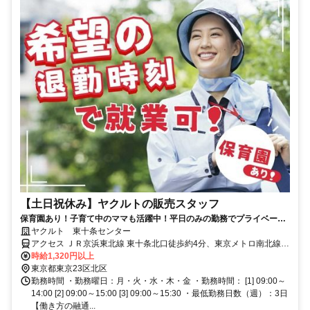
【土日祝休み】ヤクルトの販売スタッフ
保育園あり！子育て中のママも活躍中！平日のみの勤務でプライベート
と両立できます◎
ヤクルト 東十条センター
アクセス ＪＲ京浜東北線 東十条北口徒歩約4分、東京メトロ南北線
王子神谷エレベータ出入口徒歩約11分、ＪＲ埼京線/りんかい線 十条
時給1,320円以上
（東京都）北口徒歩約14分
東京都東京23区北区
勤務時間 ・勤務曜日：月・火・水・木・金 ・勤務時間： [1] 09:00～
14:00 [2] 09:00～15:00 [3] 09:00～15:30 ・最低勤務日数（週）：3日
【働き方の融通...