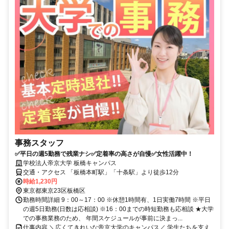
事務スタッフ
✅平日の週5勤務で残業ナシ✅定着率の高さが自慢✅女性活躍中！
学校法人帝京大学 板橋キャンパス
交通・アクセス 「板橋本町駅」「十条駅」より徒歩12分
時給1,230円
東京都東京23区板橋区
勤務時間詳細 9：00～17：00 ※休憩1時間有、1日実働7時間 ※平日
の週5日勤務(日数は応相談) ※16：00までの時短勤務も応相談 ★大学
での事務業務のため、 年間スケジュールが事前に決まっ...
仕事内容 ＼広くてきれいな帝京大学のキャンパス／ 学生たちを支え