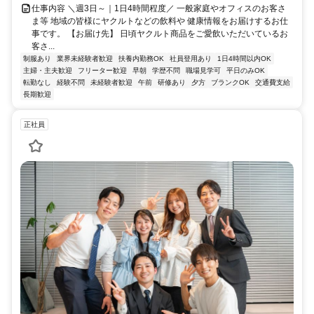
仕事内容 ＼週3日～｜1日4時間程度／ 一般家庭やオフィスのお客さ
ま等 地域の皆様にヤクルトなどの飲料や 健康情報をお届けするお仕
事です。 【お届け先】 日頃ヤクルト商品をご愛飲いただいているお
客さ...
制服あり
業界未経験者歓迎
扶養内勤務OK
社員登用あり
1日4時間以内OK
主婦・主夫歓迎
フリーター歓迎
早朝
学歴不問
職場見学可
平日のみOK
転勤なし
経験不問
未経験者歓迎
午前
研修あり
夕方
ブランクOK
交通費支給
長期歓迎
正社員