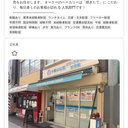
売をお任せします。 オーケーのベーカリーは「焼きたて」に こだわ
り、毎日多くのお客様が訪れる 人気部門です！
――――――――――――...
制服あり
業界未経験者歓迎
ランチタイム
主婦・主夫歓迎
フリーター歓迎
学歴不問
固定時間制
経験不問
未経験者歓迎
交通費全額支給
午前
経験者歓迎
有資格者歓迎
研修あり
夕方
賞与あり
ブランクOK
育休あり
交通費支給
長期歓迎
正社員