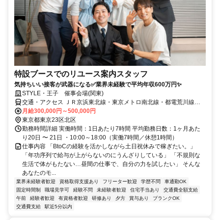
特設ブースでのリユース案内スタッフ
気持ちいい接客が武器になる✅業界未経験で平均年収600万円✨
STYLE・王子 催事会場(関東)
交通・アクセス ＪＲ京浜東北線・東京メトロ南北線・都電荒川線
「王子駅」各駅より徒歩４分
月給300,000円～500,000円
東京都東京23区北区
勤務時間詳細 実働時間：1日あたり7時間 平均勤務日数：1ヶ月あた
り20日 〜 21日 ・10:00～18:00（実働7時間／休憩1時間）
仕事内容 「BtoCの経験を活かしながら土日祝休みで稼ぎたい。」
「年功序列で給与が上がらないのにうんざりしている」 「不規則な
生活で体がもたない…昼間の仕事で、自分の力を試したい」 そんな
あなたのモ...
業界未経験者歓迎
資格取得支援あり
フリーター歓迎
学歴不問
車通勤OK
固定時間制
職場見学可
経験不問
未経験者歓迎
住宅手当あり
交通費全額支給
午前
経験者歓迎
有資格者歓迎
研修あり
夕方
賞与あり
ブランクOK
交通費支給
駅近5分以内