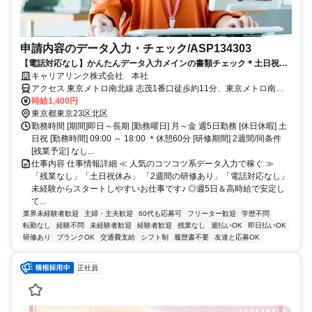
申請内容のデータ入力・チェック/ASP134303
【電話対応なし】かんたんデータ入力メインの書類チェック＊土日祝休
み<月収22.4万円>
キャリアリンク株式会社 本社
アクセス 東京メトロ南北線 志茂1番口徒歩約11分、東京メトロ南北
線 王子神谷エレベータ出入口徒歩約12分、ＪＲ京浜東北線 東十条北
時給1,400円
口徒歩約13分 南北線 志茂駅 徒歩7分 南北線 王子神谷駅 徒歩11分 JR
東京都東京23区北区
線 東十条駅 徒歩18分 JR線 赤羽駅 バス10分 都営バス赤羽駅東口「豊
勤務時間 [期間]即日～長期 [勤務曜日] 月～金 週5日勤務 [休日休暇] 土
島5丁目団地行き」約10分。「北車庫」下車。
日祝 [勤務時間] 09:00 ～ 18:00 ＊休憩60分 [研修期間] 2週間/同条件
[残業予定] なし...
仕事内容 仕事情報詳細 ≪ 人気のコツコツ系データ入力で稼ぐ ≫
「残業なし」「土日祝休み」 「2週間の研修あり」「電話対応なし」
未経験からスタートしやすいお仕事です♪ ◎週5日＆高時給で安定し
て...
業界未経験者歓迎
主婦・主夫歓迎
60代も応募可
フリーター歓迎
学歴不問
転勤なし
経験不問
未経験者歓迎
経験者歓迎
残業なし
週払いOK
即日払いOK
研修あり
ブランクOK
交通費支給
シフト制
履歴書不要
友達と応募OK
正社員