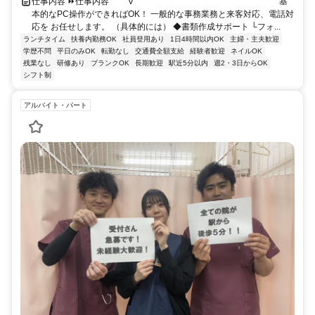
仕事内容 ⏩仕事内容 ￣￣V￣￣￣￣￣￣￣￣￣￣￣￣￣￣￣￣￣ 基
本的なPC操作ができればOK！ 一般的な事務業務と来客対応、電話対
応を お任せします。 （具体的には） ◆書類作成サポート └フォ...
ランチタイム
扶養内勤務OK
社員登用あり
1日4時間以内OK
主婦・主夫歓迎
学歴不問
平日のみOK
転勤なし
交通費全額支給
経験者歓迎
ネイルOK
残業なし
研修あり
ブランクOK
長期歓迎
駅近5分以内
週2・3日からOK
シフト制
アルバイト・パート