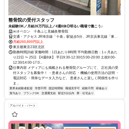
整骨院の受付スタッフ
未経験OK／月給26万円以上／4週8休◎明るい職場で働こう♪
㈱オベロン 十条ふじ見鍼灸整骨院
交通・アクセス JR埼京線「十条」駅徒歩5分、JR京浜東北線「東十
条」駅徒歩5分
月給260,800円以上
東京都東京23区北区
勤務時間詳細 実働時間：1日あたり8時間 平均勤務日数：1ヶ月あた
り22日 〜 25日 【4週8休】 平日9:30-12:30/15:00-20:00 土祝9:00-
12:30/14:00-17:0...
仕事内容 メディアにも掲載される整骨院グループにて、 正社員の受
付スタッフを募集中！ ・患者さんの対応 ・機械の使用方法の説明 ・
電話対応 ・簡単なデータ入力など。 患者さんと楽しく関係性を作り
ま...
業界未経験者歓迎
学歴不問
固定時間制
職場見学可
経験不問
研修あり
賞与あり
ブランクOK
交通費支給
駅近5分以内
寮・社宅あり
アルバイト・パート