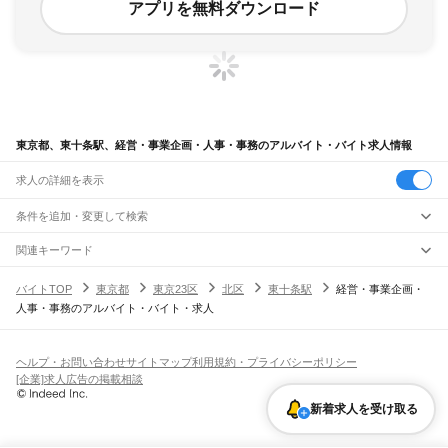
アプリを無料ダウンロード
東京都、東十条駅、経営・事業企画・人事・事務のアルバイト・バイト求人情報
求人の詳細を表示
条件を追加・変更して検索
市区町村を追加・変更
関連キーワード
完全在宅ワーク 全国
シール貼り 在宅
現在地周辺
ガチャガチャ
犬カフェ
東京都
駅を追加・変更
バイトTOP
東京都
東京23区
北区
東十条駅
経営・事業企画・
東京都
すべて
人事・事務のアルバイト・バイト・求人
東京23区
すべて
職種を追加・変更
JR東海道本線(東京～熱海)
千代田区
中央区
港区
新宿区
文京区
台東区
墨田区
江東区
品川区
目黒区
大田区
東京駅
新橋駅
品川駅
飲食・フードサービス
世田谷区
渋谷区
中野区
杉並区
豊島区
北区
荒川区
板橋区
練馬区
足立区
葛飾区
特徴を追加・変更
飲食・フードサービス
江戸川区
すべて
ヘルプ・お問い合わせ
サイトマップ
利用規約・プライバシーポリシー
JR山手線
ホールスタッフ
キッチンスタッフ
皿洗い・洗い場
精肉・鮮魚加工
給食調理
人気
[企業]求人広告の掲載相談
大崎駅
五反田駅
目黒駅
恵比寿駅
渋谷駅
原宿駅
代々木駅
新宿駅
新大久保駅
八王子市
立川市
武蔵野市
三鷹市
青梅市
府中市
昭島市
調布市
町田市
小金井市
雇用形態を追加・変更
パン屋（ベーカリー）
フードカウンター販売員
バー（BAR）・バーテンダー
日払いOK
高校生歓迎
学生歓迎
深夜の仕事
髪型・髪色自由
ひげOK
ネイルOK
高田馬場駅
目白駅
池袋駅
大塚駅
巣鴨駅
駒込駅
田端駅
西日暮里駅
日暮里駅
鶯谷駅
小平市
日野市
東村山市
国分寺市
国立市
福生市
狛江市
東大和市
清瀬市
新着求人を受け取る
飲食店補助（開店・閉店準備）
飲食店（店長・マネージャー）
ピアスOK
アルバイト・パート
履歴書不要
オープニングスタッフ
留学生・外国人活躍中
上野駅
御徒町駅
秋葉原駅
神田駅
東京駅
有楽町駅
新橋駅
浜松町駅
田町駅
東久留米市
武蔵村山市
多摩市
稲城市
羽村市
あきる野市
西東京市
大島町
利島村
都道府県を変更
営業・販売
勤務期間
正社員
高輪ゲートウェイ駅
品川駅
新島村
神津島村
三宅村
御蔵島村
八丈町
青ヶ島村
小笠原村
西多摩郡
営業・販売
すべて
短期
契約社員
単発・1日OK
長期
期間限定（春夏冬休み等）