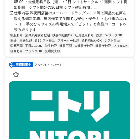
05:00 ・最低勤務日数（週）：2日 シフトサイクル：1週間 シフト提
出期限：シフト開始の30日前 シフト確定時期：...
仕事内容 深夜閉店後のスーパー・ドラッグストア等で商品の在庫を
数える棚卸業務。屋内作業で夜間でも安心・安全！ ＜お仕事の流れ
＞ １．手のひらサイズの専用端末で『ピッ！』と商品バーコードを
読み取ります ...
制服あり
業界未経験者歓迎
扶養内勤務OK
社員登用あり
副業・WワークOK
主婦・主夫歓迎
週1シフト提出
フリーター歓迎
給料前払いOK
シフト自由
学歴不問
平日のみOK
学生歓迎
経験不問
未経験者歓迎
経験者歓迎
ネイルOK
研修あり
ブランクOK
交通費支給
アルバイト・パート