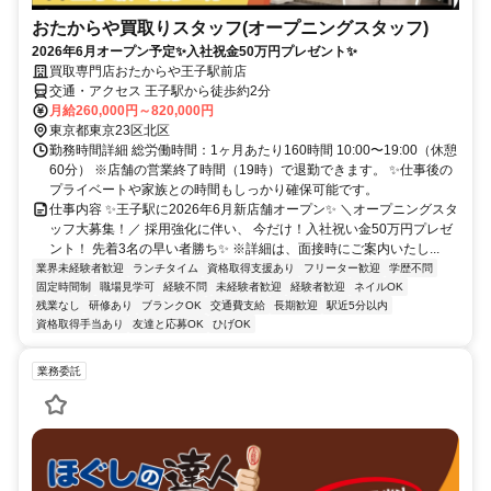
おたからや買取りスタッフ(オープニングスタッフ)
2026年6月オープン予定✨入社祝金50万円プレゼント✨
買取専門店おたからや王子駅前店
交通・アクセス 王子駅から徒歩約2分
月給260,000円～820,000円
東京都東京23区北区
勤務時間詳細 総労働時間：1ヶ月あたり160時間 10:00〜19:00（休憩
60分） ※店舗の営業終了時間（19時）で退勤できます。 ✨仕事後の
プライベートや家族との時間もしっかり確保可能です。
仕事内容 ✨王子駅に2026年6月新店舗オープン✨ ＼オープニングスタ
ッフ大募集！／ 採用強化に伴い、 今だけ！入社祝い金50万円プレゼ
ント！ 先着3名の早い者勝ち✨ ※詳細は、面接時にご案内いたし...
業界未経験者歓迎
ランチタイム
資格取得支援あり
フリーター歓迎
学歴不問
固定時間制
職場見学可
経験不問
未経験者歓迎
経験者歓迎
ネイルOK
残業なし
研修あり
ブランクOK
交通費支給
長期歓迎
駅近5分以内
資格取得手当あり
友達と応募OK
ひげOK
業務委託