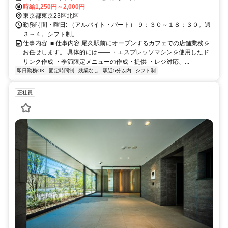
時給1,250円～2,000円
東京都東京23区北区
勤務時間・曜日: （アルバイト・パート） ９：３０～１８：３０。週
３～４。シフト制。
仕事内容: ■ 仕事内容 尾久駅前にオープンするカフェでの店舗業務を
お任せします。 具体的には―― ・エスプレッソマシンを使用したド
リンク作成 ・季節限定メニューの作成・提供 ・レジ対応、...
即日勤務OK
固定時間制
残業なし
駅近5分以内
シフト制
正社員