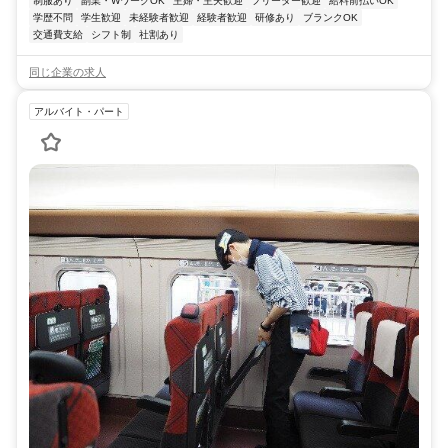
制服あり
副業・WワークOK
主婦・主夫歓迎
フリーター歓迎
給料前払いOK
学歴不問
学生歓迎
未経験者歓迎
経験者歓迎
研修あり
ブランクOK
交通費支給
シフト制
社割あり
同じ企業の求人
アルバイト・パート