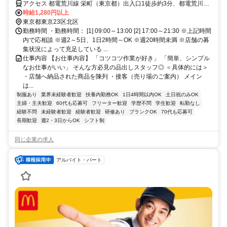
アクセス 都電荒川線 栄町（東京都）出入口1徒歩約3分、都電荒川線
梶原出入口2(西)徒歩約4分、ＪＲ京浜東北線 王子南口徒歩約7分 京浜
時給1,280円以上
東北線/根岸線「王子駅」より徒歩7分＊自転車通勤OK
東京都東京23区北区
勤務時間 ・勤務時間： [1] 09:00～13:00 [2] 17:00～21:30 ※上記時間
内で応相談 ※週2～5日、1日2時間～OK ※週20時間未満 ※店舗の募
集状況によって充足している ...
仕事内容 【お仕事内容】 「コツコツ作業が好き」 「簡単、シンプル
なお仕事がいい」 そんな方必見の品出しスタッフ◎ ＜具体的には＞
・店舗へ納品された商品を陳列 ・接客（売り場のご案内） メイン
は...
制服あり
業界未経験者歓迎
扶養内勤務OK
1日4時間以内OK
土日祝のみOK
主婦・主夫歓迎
60代も応募可
フリーター歓迎
学歴不問
学生歓迎
転勤なし
経験不問
未経験者歓迎
経験者歓迎
研修あり
ブランクOK
70代も応募可
長期歓迎
週2・3日からOK
シフト制
同じ企業の求人
アルバイト・パート