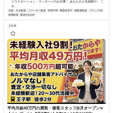
リラクゼーション・マッサージのお仕事！ あなたの人生経験や、 こ
れ...
主婦・主夫歓迎
フリーター歓迎
学歴不問
職場見学可
経験者歓迎
ブランクOK
長期歓迎
駅近5分以内
正社員
平均月給49万円の買取・接客スタッフ|6月オープン✨