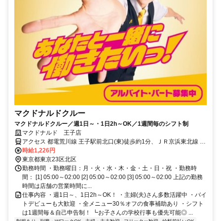
マクドナルドクルー
マクドナルドクルー／週1日～・1日2h～OK／1週間毎のシフト制
マクドナルド 王子店
アクセス 都電荒川線 王子駅前北口(東)徒歩約1分、ＪＲ京浜東北線 王
子1番口徒歩約1分、東京メトロ南北線 王子1番口徒歩約1分 王子駅前
時給1,226円
[都営都電荒川線] 王子 [JR京浜東北線] 王子 [東京メトロ南北線] 飛鳥山
東京都東京23区北区
[都営都電荒川線] 栄町 [都営都電荒川線]
勤務時間 ・勤務曜日：月・火・水・木・金・土・日・祝 ・勤務時
間： [1] 05:00～02:00 [2] 05:00～02:00 [3] 05:00～02:00 上記の勤務
時間は店舗の営業時間に...
仕事内容 ・週1日～、1日2h～OK！ ・主婦(夫)さん多数活躍中 ・バイ
トデビューも大歓迎 ・全メニュー30％オフの食事補助あり ・シフト
は1週間毎＆自己申告制！ ┗お子さんの学校行事も優先可能◎ ...