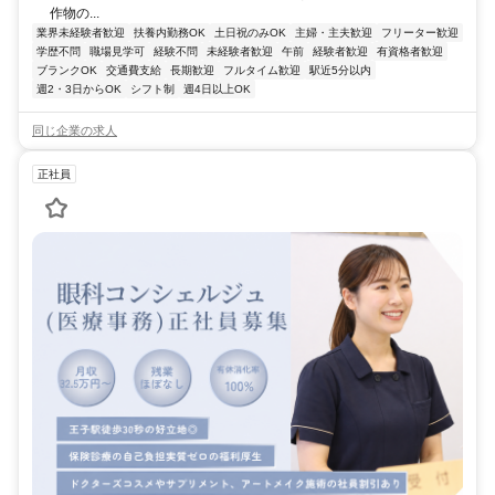
作物の...
業界未経験者歓迎
扶養内勤務OK
土日祝のみOK
主婦・主夫歓迎
フリーター歓迎
学歴不問
職場見学可
経験不問
未経験者歓迎
午前
経験者歓迎
有資格者歓迎
ブランクOK
交通費支給
長期歓迎
フルタイム歓迎
駅近5分以内
週2・3日からOK
シフト制
週4日以上OK
同じ企業の求人
正社員