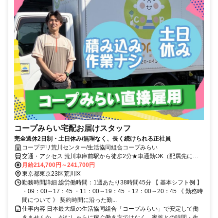
コープみらい宅配お届けスタッフ
完全週休2日制・土日休み/無理なく、長く続けられる正社員
コープデリ荒川センター/生活協同組合コープみらい
交通・アクセス 荒川車庫前駅から徒歩2分★車通勤OK（配属先によ
る）※配属先は、入職時期や各センターの人員状況を踏まえ、本人の
月給214,700円～241,700円
希望を考慮した上で、募集場所を含む通勤可能な範囲のセンターから
東京都東京23区荒川区
決定します。
勤務時間詳細 総労働時間：1週あたり38時間45分 【 基本シフト例 】
・09：00～17：45 ・11：00～19：45 ・12：00～20：45 《 勤務時
間について 》 契約時間に沿った勤...
仕事内容 日本最大級の生活協同組合「コープみらい」で安定して働
きませんか。 がむしゃらに稼ぐ働き方ではなく、家族との時間・生