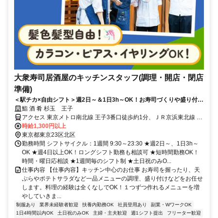
大衆寿司居酒屋のキッチンスタッフ(調理・開店・閉店
準備)
＜駅チカ×自由シフト＞週2日～＆1日3h～OK！お寿司づくりや盛り付け
などコツコツ働ける
鮨 酒 肴 杉玉 王子
アクセス 東京メトロ南北線 王子3番口徒歩約1分、ＪＲ京浜東北線 王
子北口徒歩約1分、都電荒川線 王子駅前北口徒歩約3分
時給1,300円以上
東京都東京23区北区
勤務時間 シフトサイクル：1週間 9:30～23:30 ★週2日～、1日3h～
OK ★週4日以上OK！ロングシフト勤務も相談可 ★短時間勤務OK！
時間・曜日応相談 ★1週間毎のシフト制 ★土日祝のみO...
仕事内容 【仕事内容】キッチン中心のお仕事 お寿司を握ったり、天
ぷらやポテトサラダなど一品メニューの調理、盛り付けなどをお任せ
します。料理の経験は全くなしでOK！１つずつ作れるメニューを増
やしていきま...
制服あり
業界未経験者歓迎
扶養内勤務OK
社員登用あり
副業・WワークOK
1日4時間以内OK
土日祝のみOK
主婦・主夫歓迎
週1シフト提出
フリーター歓迎