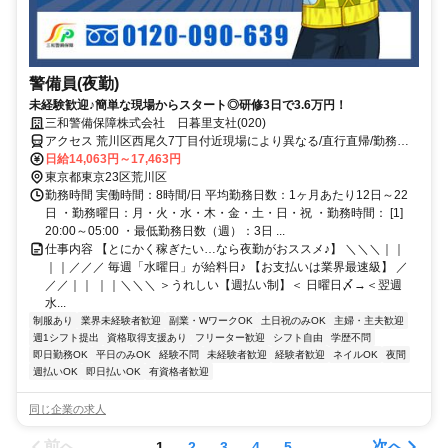
警備員(夜勤)
未経験歓迎♪簡単な現場からスタート◎研修3日で3.6万円！
三和警備保障株式会社 日暮里支社(020)
アクセス 荒川区西尾久7丁目付近現場により異なる/直行直帰/勤務地
相談可■電話面接■来社不要
日給14,063円～17,463円
東京都東京23区荒川区
勤務時間 実働時間：8時間/日 平均勤務日数：1ヶ月あたり12日～22
日 ・勤務曜日：月・火・水・木・金・土・日・祝 ・勤務時間： [1]
20:00～05:00 ・最低勤務日数（週）：3日 ...
仕事内容 【とにかく稼ぎたい…なら夜勤がおススメ♪】 ＼＼＼｜｜
｜｜／／／ 毎週「水曜日」が給料日♪ 【お支払いは業界最速級】 ／
／／｜｜ ｜｜＼＼＼ ＞うれしい【週払い制】＜ 日曜日〆→＜翌週
水...
制服あり
業界未経験者歓迎
副業・WワークOK
土日祝のみOK
主婦・主夫歓迎
週1シフト提出
資格取得支援あり
フリーター歓迎
シフト自由
学歴不問
即日勤務OK
平日のみOK
経験不問
未経験者歓迎
経験者歓迎
ネイルOK
夜間
週払いOK
即日払いOK
有資格者歓迎
同じ企業の求人
前へ
次へ
1
2
3
4
5