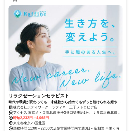
リラクゼーションセラピスト
時代や環境が変わっても、未経験から始めてもずっと続けられる癒やし
の仕事。手に職を身につけて、生き方を変えよう。
株式会社ボディワーク ラフィネ 王子メトロピア店
アクセス 東京メトロ南北線 王子3番口徒歩約1分、ＪＲ京浜東北線 王
子北口徒歩約2分、都電荒川線 王子駅前北口(東)徒歩約3分 最寄駅：
時給2,232円～4,068円
王子駅
東京都東京23区北区
勤務時間 11:00～22:00の店舗営業時間内で週3日～応相談 ※働く時