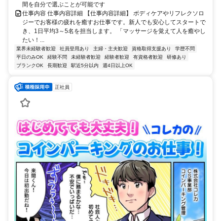
間を自分で選ぶことが可能です
仕事内容 仕事内容詳細 【仕事内容詳細】 ボディケアやリフレクソロ
ジーでお客様の疲れを癒すお仕事です。新人でも安心してスタートで
き、1日平均3～5名を担当します。 「マッサージを覚えて人を癒やし
たい！...
業界未経験者歓迎
社員登用あり
主婦・主夫歓迎
資格取得支援あり
学歴不問
平日のみOK
経験不問
未経験者歓迎
経験者歓迎
有資格者歓迎
研修あり
ブランクOK
長期歓迎
駅近5分以内
週4日以上OK
正社員