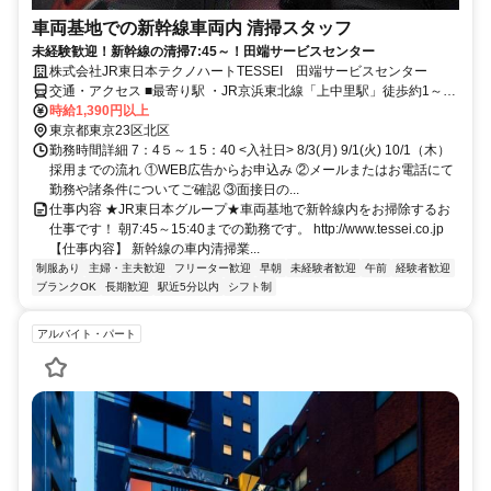
車両基地での新幹線車両内 清掃スタッフ
未経験歓迎！新幹線の清掃7:45～！田端サービスセンター
株式会社JR東日本テクノハートTESSEI 田端サービスセンター
交通・アクセス ■最寄り駅 ・JR京浜東北線「上中里駅」徒歩約1～4
分 ・都電荒川線「梶原駅」徒歩約8分 ・東京メトロ南北線「西ケ原
時給1,390円以上
駅」徒歩圏内 ■ターミナル駅から上中里駅まで ・東京駅からJR京浜
東京都東京23区北区
東北線で約15分 ・上野駅からJR京浜東北線で約8分 ・秋葉原駅から
勤務時間詳細 7：4５～１5：40 <入社日> 8/3(月) 9/1(火) 10/1（木）
JR京浜東北線で約12分 ・池袋駅からJR山手線で田端駅乗換、京浜東
採用までの流れ ①WEB広告からお申込み ②メールまたはお電話にて
北線で約15～20分
勤務や諸条件についてご確認 ③面接日の...
仕事内容 ★JR東日本グループ★車両基地で新幹線内をお掃除するお
仕事です！ 朝7:45～15:40までの勤務です。 http://www.tessei.co.jp
【仕事内容】 新幹線の車内清掃業...
制服あり
主婦・主夫歓迎
フリーター歓迎
早朝
未経験者歓迎
午前
経験者歓迎
ブランクOK
長期歓迎
駅近5分以内
シフト制
アルバイト・パート