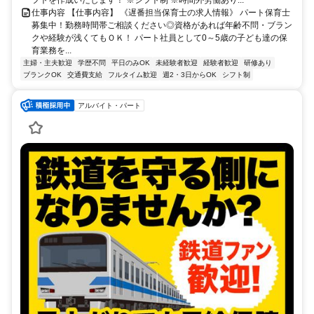
仕事内容 【仕事内容】 《遅番担当保育士の求人情報》 パート保育士
募集中！勤務時間帯ご相談ください◎資格があれば年齢不問・ブラン
クや経験が浅くてもＯＫ！ パート社員として0～5歳の子ども達の保
育業務を...
主婦・主夫歓迎
学歴不問
平日のみOK
未経験者歓迎
経験者歓迎
研修あり
ブランクOK
交通費支給
フルタイム歓迎
週2・3日からOK
シフト制
アルバイト・パート