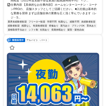
間程度（2022年度実績※全従業員の総残業時間平均） ＜シ...
仕事内容 【具体的なお仕事内容】 ホームセンターコーナン・コーナ
ンPROの、 店舗スタッフとしてご活躍ください。 ■入社後は基本的
な業務を習得 まずは店舗全体の業務を広く浅く学んでいきます（レ
ジ・S...
業界未経験者歓迎
フリーター歓迎
学歴不問
転勤なし
経験不問
未経験者歓迎
経験者歓迎
残業なし
有資格者歓迎
研修あり
賞与あり
ブランクOK
育休あり
資格取得手当あり
シフト制
社割あり
長期休暇あり
髪型・髪色自由
アルバイト・パート