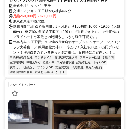
【パパ・プレパパ・若手活躍中！】先着3名！入社祝金50万円✨
株式会社リタスピ 王子
交通・アクセス 王子駅から徒歩約2分
月給260,000円～820,000円
東京都東京23区北区
勤務時間詳細 総労働時間：1ヶ月あたり160時間 10:00〜19:00（休憩
60分） ※店舗の営業終了時間（19時）で退勤できます。 ✨仕事後の
プライベートや家族との時間もしっかり確保可能です。
仕事内容 ✨王子駅に2026年6月新店舗オープン✨ ＼オープニングスタ
ッフ大募集！／ 採用強化に伴い、 今だけ！入社祝い金50万円プレゼ
ント！ 先着3名の早い者勝ち✨ ※詳細は、面接時にご案内いたし...
業界未経験者歓迎
ランチタイム
資格取得支援あり
フリーター歓迎
学歴不問
固定時間制
職場見学可
経験不問
未経験者歓迎
経験者歓迎
ネイルOK
残業なし
研修あり
ブランクOK
交通費支給
長期歓迎
駅近5分以内
資格取得手当あり
友達と応募OK
ひげOK
アルバイト・パート