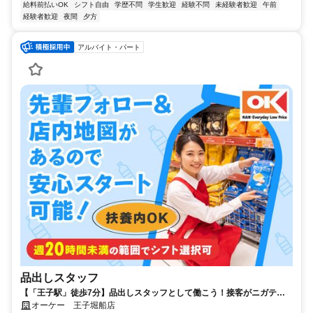
給料前払いOK
シフト自由
学歴不問
学生歓迎
経験不問
未経験者歓迎
午前
経験者歓迎
夜間
夕方
アルバイト・パート
品出しスタッフ
【「王子駅」徒歩7分】品出しスタッフとして働こう！接客がニガテで
も安心のシンプル作業！
オーケー 王子堀船店