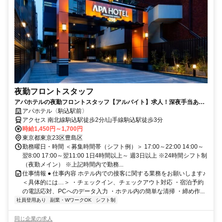
夜勤フロントスタッフ
アパホテルの夜勤フロントスタッフ【アルバイト】求人！深夜手当あり
の夜勤帯でしっかり稼げる
アパホテル〈駒込駅前〉
アクセス 南北線駒込駅徒歩2分/山手線駒込駅徒歩3分
時給1,450円～1,700円
東京都東京23区豊島区
勤務曜日・時間 ＜募集時間帯（シフト例）＞ 17:00～22:00 14:00～
翌8:00 17:00～翌11:00 1日4時間以上～ 週3日以上 ※24時間シフト制
（夜勤メイン） ※上記時間内で勤務...
仕事情報 ● 仕事内容 ホテル内での接客に関する業務をお願いします♪
＜具体的には…＞ ・チェックイン、チェックアウト対応 ・宿泊予約
の電話応対、PCへのデータ入力 ・ホテル内の簡単な清掃 ・締め作...
社員登用あり
副業・WワークOK
シフト制
同じ企業の求人