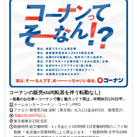
コーナンの販売staff(転居を伴う転勤なし)
＜急募のお仕事＞コーナンで働く魅力って？実は…年間休日120日/平均
残業14時間！
ホームセンターコーナン・コーナンPRO
アクセス 都電荒川線 栄町（東京都）出入口1徒歩約3分、都電荒川線
梶原出入口2(西)徒歩約4分、ＪＲ京浜東北線 王子南口徒歩約7分 【重
月給230,000円以上
要】地域限定職の配属について：ご自身の自宅から片道90分圏内の店
東京都東京23区北区
舗へ配属となります。本求人の勤務地への配属は確約できませんので
勤務時間 総労働時間：1ヶ月あたり165時間 1日実働8時間のシフト制
ご了承ください。
勤務 ＊各店舗の営業時間により異なります。 ＊残業時間:月平均16時