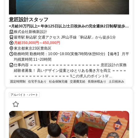
意匠設計スタッフ
<月給30万円以上> 年休125日以上/土日祝休みの完全週休2日制/駅徒歩1
分◎
株式会社新橋新設計
最寄駅 駒込駅 交通アクセス JR山手線「駒込駅」から徒歩1分
月給350,000円～450,000円
東京都東京23区豊島区
勤務時間 勤務時間：10:00~18:00(実働7時間/休憩60分) 【備考】 月平
均残業時間:11~20時間
仕事内容 ＝＝＝＝＝＝＝＝＝＝＝＝＝＝＝＝＝＝＝ 意匠設計の実務
経験者募集！ 高いデザイン提案とゆとりある働き方を両立 ＝＝＝＝
＝＝＝＝＝＝＝＝＝＝＝＝＝＝＝ \\この求人のポイント!// ...
固定時間制
住宅手当あり
社会保険完備
交通費支給
長期休暇あり
土日祝休み
アルバイト・パート