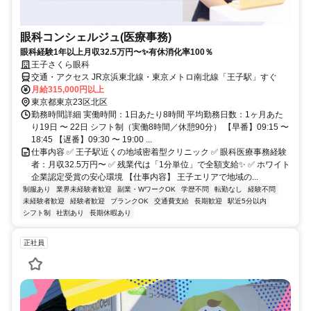
眼科コンシェルジュ(医療事務)
眼科経験1年以上月収32.5万円〜✨有休消化率100％
王子さくら眼科
交通・アクセス JR京浜東北線・東京メトロ南北線「王子駅」すぐ
月給315,000円以上
東京都東京23区北区
勤務時間詳細 実働時間：1日あたり8時間 平均勤務日数：1ヶ月あた
り19日 〜 22日 シフト制（実働8時間／休憩90分） 【早番】09:15 〜
18:45 【遅番】09:30 〜 19:00 ...
仕事内容 ✅ 王子駅近くの地域密着型クリニック ✅ 眼科医療事務経験
者：月収32.5万円〜 ✅ 残業代は「1分単位」で全額支給✨ ✅ ホワイト
企業認定受賞の安心環境 【仕事内容】 王子エリアで地域の...
制服あり
業界未経験者歓迎
副業・WワークOK
学歴不問
転勤なし
経験不問
未経験者歓迎
経験者歓迎
ブランクOK
交通費支給
長期歓迎
駅近5分以内
シフト制
社割あり
長期休暇あり
正社員