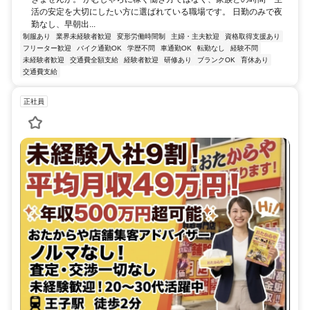
活の安定を大切にしたい方に選ばれている職場です。 日勤のみで夜
勤なし、早朝出...
制服あり
業界未経験者歓迎
変形労働時間制
主婦・主夫歓迎
資格取得支援あり
フリーター歓迎
バイク通勤OK
学歴不問
車通勤OK
転勤なし
経験不問
未経験者歓迎
交通費全額支給
経験者歓迎
研修あり
ブランクOK
育休あり
交通費支給
正社員