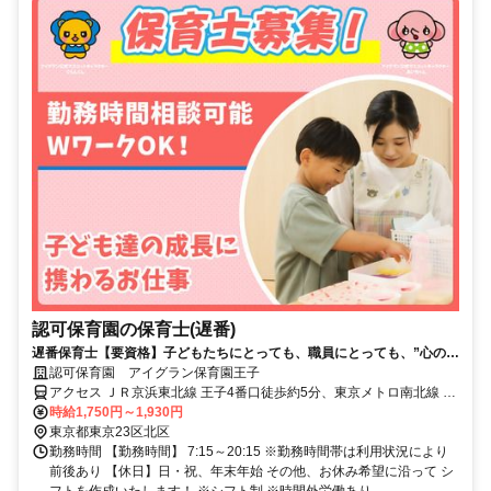
認可保育園の保育士(遅番)
遅番保育士【要資格】子どもたちにとっても、職員にとっても、”心の基
地”となる保育園を目指しています！
認可保育園 アイグラン保育園王子
アクセス ＪＲ京浜東北線 王子4番口徒歩約5分、東京メトロ南北線 王
子4番口徒歩約5分、都電荒川線 王子駅前北口(東)徒歩約6分
時給1,750円～1,930円
東京都東京23区北区
勤務時間 【勤務時間】 7:15～20:15 ※勤務時間帯は利用状況により
前後あり 【休日】日・祝、年末年始 その他、お休み希望に沿って シ
フトを作成いたします！ ※シフト制 ※時間外労働あり...