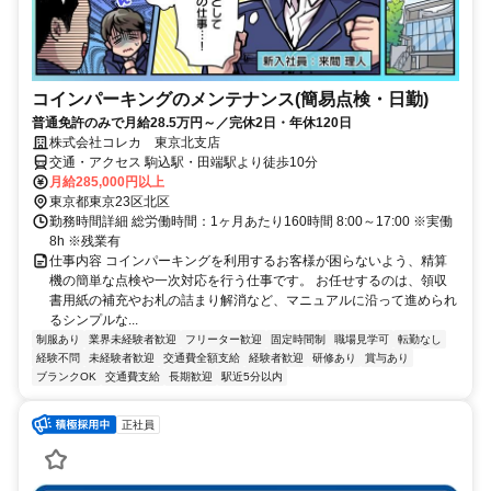
コインパーキングのメンテナンス(簡易点検・日勤)
普通免許のみで月給28.5万円～／完休2日・年休120日
株式会社コレカ 東京北支店
交通・アクセス 駒込駅・田端駅より徒歩10分
月給285,000円以上
東京都東京23区北区
勤務時間詳細 総労働時間：1ヶ月あたり160時間 8:00～17:00 ※実働
8h ※残業有
仕事内容 コインパーキングを利用するお客様が困らないよう、精算
機の簡単な点検や一次対応を行う仕事です。 お任せするのは、領収
書用紙の補充やお札の詰まり解消など、マニュアルに沿って進められ
るシンプルな...
制服あり
業界未経験者歓迎
フリーター歓迎
固定時間制
職場見学可
転勤なし
経験不問
未経験者歓迎
交通費全額支給
経験者歓迎
研修あり
賞与あり
ブランクOK
交通費支給
長期歓迎
駅近5分以内
正社員