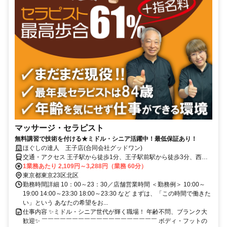
マッサージ・セラピスト
無料講習で技術を付ける★ミドル・シニア活躍中！最低保証あり！
ほぐしの達人 王子店(合同会社グッドワン)
交通・アクセス 王子駅から徒歩1分、王子駅前駅から徒歩3分、西ヶ
原駅から徒歩15分、栄町駅から徒歩11分
1業務あたり 2,109円～3,288円（業務 60分）
東京都東京23区北区
勤務時間詳細 10：00～23：30／店舗営業時間 ＜勤務例＞ 10:00～
19:00 14:00～23:30 18:00～23:30 など まずは、「この時間で働きた
い」という あなたの希望をお...
仕事内容 ✨ミドル・シニア世代が輝く職場！ 年齢不問、ブランク大
歓迎✨ ￣￣￣￣￣￣￣￣￣￣￣￣￣￣￣￣￣￣￣ ボディ・フットの