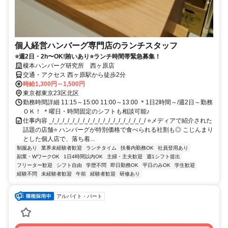
個人経営ハンバーグ専門店のランチスタッフ
⭐週2日・2h〜OK!賄いあり⭐ランチ時間帯緊急募集！
榎本ハンバーグ研究所 西ヶ原店
交通・アクセス 西ヶ原駅から徒歩2分
時給1,300円～1,500円
東京都東京23区北区
勤務時間詳細 11:15～15:00 11:00～13:00 ＊1日2時間～/週2日～勤務
ＯＫ！ ＊曜日・時間固定のシフトも相談可能♪
仕事内容 _/_/_/_/_/_/_/_/_/_/_/_/_/_/_/_/_/_/_/ ⭐メディアで紹介された
話題の店舗⭐ ハンバーグが特別価格で食べられる社割も◎ こじんまり
とした個人店で、落ち着...
制服あり
業界未経験者歓迎
ランチタイム
扶養内勤務OK
社員登用あり
副業・WワークOK
1日4時間以内OK
主婦・主夫歓迎
週1シフト提出
フリーター歓迎
シフト自由
学歴不問
即日勤務OK
平日のみOK
学生歓迎
経験不問
未経験者歓迎
午前
経験者歓迎
研修あり
アルバイト・パート