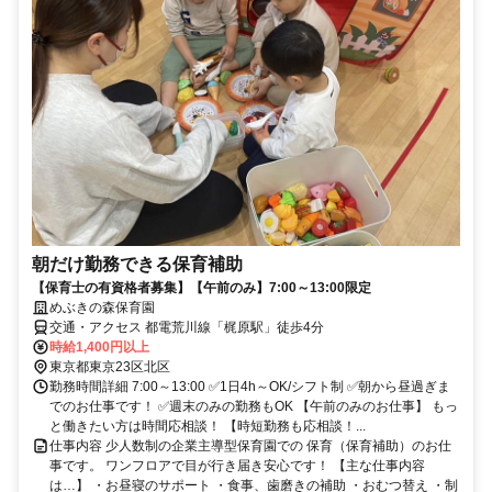
朝だけ勤務できる保育補助
【保育士の有資格者募集】【午前のみ】7:00～13:00限定
めぶきの森保育園
交通・アクセス 都電荒川線「梶原駅」徒歩4分
時給1,400円以上
東京都東京23区北区
勤務時間詳細 7:00～13:00 ✅1日4h～OK/シフト制 ✅朝から昼過ぎま
でのお仕事です！ ✅週末のみの勤務もOK 【午前のみのお仕事】 もっ
と働きたい方は時間応相談！ 【時短勤務も応相談！...
仕事内容 少人数制の企業主導型保育園での 保育（保育補助）のお仕
事です。 ワンフロアで目が行き届き安心です！ 【主な仕事内容
は…】 ・お昼寝のサポート ・食事、歯磨きの補助 ・おむつ替え ・制