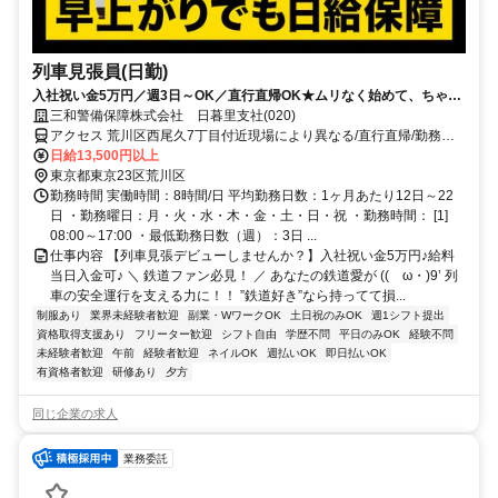
列車見張員(日勤)
入社祝い金5万円／週3日～OK／直行直帰OK★ムリなく始めて、ちゃん
と稼げる警備。
三和警備保障株式会社 日暮里支社(020)
アクセス 荒川区西尾久7丁目付近現場により異なる/直行直帰/勤務地
相談可■電話面接■来社不要
日給13,500円以上
東京都東京23区荒川区
勤務時間 実働時間：8時間/日 平均勤務日数：1ヶ月あたり12日～22
日 ・勤務曜日：月・火・水・木・金・土・日・祝 ・勤務時間： [1]
08:00～17:00 ・最低勤務日数（週）：3日 ...
仕事内容 【列車見張デビューしませんか？】入社祝い金5万円♪給料
当日入金可♪ ＼ 鉄道ファン必見！ ／ あなたの鉄道愛が ((ゝω・)9’ 列
車の安全運行を支える力に！！ ”鉄道好き”なら持ってて損...
制服あり
業界未経験者歓迎
副業・WワークOK
土日祝のみOK
週1シフト提出
資格取得支援あり
フリーター歓迎
シフト自由
学歴不問
平日のみOK
経験不問
未経験者歓迎
午前
経験者歓迎
ネイルOK
週払いOK
即日払いOK
有資格者歓迎
研修あり
夕方
同じ企業の求人
業務委託